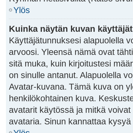
Ylös
Kuinka näytän kuvan käyttäjä
Käyttäjätunnuksesi alapuolella vo
arvoosi. Yleensä nämä ovat tähtiä 
sitä muka, kuin kirjoitustesi mää
on sinulle antanut. Alapuolella v
Avatar-kuvana. Tämä kuva on yle
henkilökohtainen kuva. Keskuste
avatarit käytössä ja mitkä voivat 
avataria. Sinun kannattaa kysyä yl
Ylös