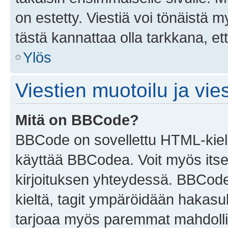
on estetty. Viestiä voi tönäistä m
tästä kannattaa olla tarkkana, e
Ylös
Viestien muotoilu ja vies
Mitä on BBCode?
BBCode on sovellettu HTML-kieles
käyttää BBCodea. Voit myös itse
kirjoituksen yhteydessä. BBCode 
kieltä, tagit ympäröidään hakasului
tarjoaa myös paremmat mahdollis