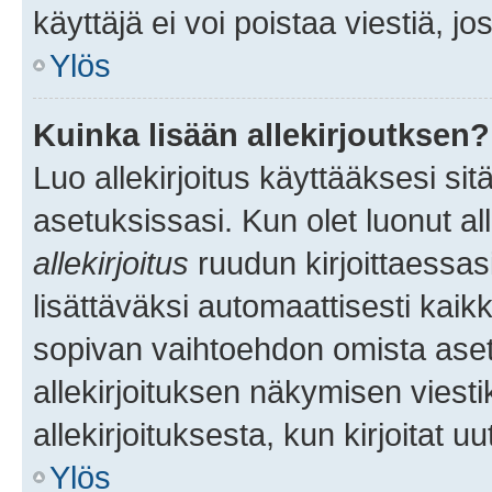
käyttäjä ei voi poistaa viestiä, jo
Ylös
Kuinka lisään allekirjoutksen?
Luo allekirjoitus käyttääksesi si
asetuksissasi. Kun olet luonut all
allekirjoitus
ruudun kirjoittaessasi
lisättäväksi automaattisesti kaikki
sopivan vaihtoehdon omista asetu
allekirjoituksen näkymisen viesti
allekirjoituksesta, kun kirjoitat uu
Ylös