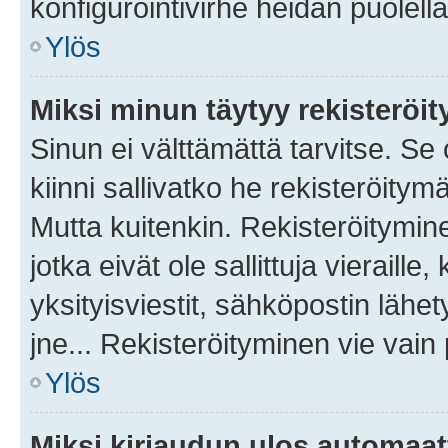
konfigurointivirhe heidän puolella
Ylös
Miksi minun täytyy rekisteröit
Sinun ei välttämättä tarvitse. Se
kiinni sallivatko he rekisteröitym
Mutta kuitenkin. Rekisteröitymine
jotka eivät ole sallittuja vierail
yksityisviestit, sähköpostin lähet
jne... Rekisteröityminen vie vain
Ylös
Miksi kirjaudun ulos automaat