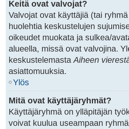
Keitä ovat valvojat?
Valvojat ovat käyttäjiä (tai ryhmä
huolehtia keskustelujen sujumise
oikeudet muokata ja sulkea/avata, 
alueella, missä ovat valvojina. Y
keskustelemasta
Aiheen vierest
asiattomuuksia.
Ylös
Mitä ovat käyttäjäryhmät?
Käyttäjäryhmä on ylläpitäjän työka
voivat kuulua useampaan ryhmään