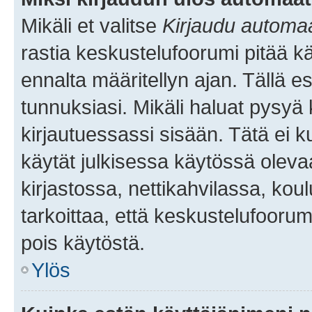
Mikäli et valitse
Kirjaudu automaat
rastia keskustelufoorumi pitää k
ennalta määritellyn ajan. Tällä e
tunnuksiasi. Mikäli haluat pysyä 
kirjautuessassi sisään. Tätä ei k
käytät julkisessa käytössä oleva
kirjastossa, nettikahvilassa, koul
tarkoittaa, että keskustelufoorum
pois käytöstä.
Ylös