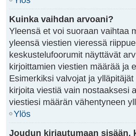
Kuinka vaihdan arvoani?
Yleensä et voi suoraan vaihtaa 
yleensä viestien vieressä riippu
keskustelufoorumit näyttävät ar
kirjoittamien viestien määrää ja er
Esimerkiksi valvojat ja ylläpitäjä
kirjoita viestiä vain nostaakses
viestiesi määrän vähentyneen yl
Ylös
Joudun kirjautumaan sisään, k