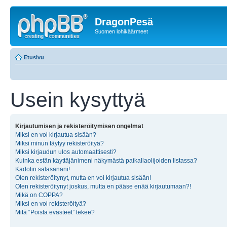
DragonPesä
Suomen lohikäärmeet
Etusivu
Usein kysyttyä
Kirjautumisen ja rekisteröitymisen ongelmat
Miksi en voi kirjautua sisään?
Miksi minun täytyy rekisteröityä?
Miksi kirjaudun ulos automaattisesti?
Kuinka estän käyttäjänimeni näkymästä paikallaolijoiden listassa?
Kadotin salasanani!
Olen rekisteröitynyt, mutta en voi kirjautua sisään!
Olen rekisteröitynyt joskus, mutta en pääse enää kirjautumaan?!
Mikä on COPPA?
Miksi en voi rekisteröityä?
Mitä “Poista evästeet” tekee?