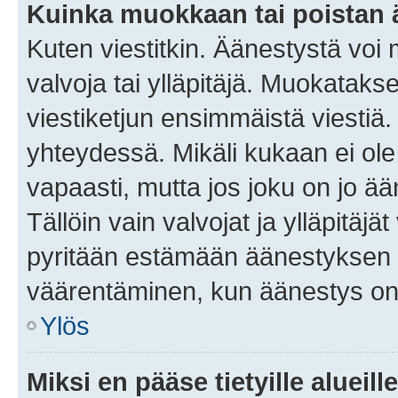
Kuinka muokkaan tai poistan
Kuten viestitkin. Äänestystä voi
valvoja tai ylläpitäjä. Muokatak
viestiketjun ensimmäistä viestiä
yhteydessä. Mikäli kukaan ei ol
vapaasti, mutta jos joku on jo ä
Tällöin vain valvojat ja ylläpitäjä
pyritään estämään äänestyksen 
väärentäminen, kun äänestys on
Ylös
Miksi en pääse tietyille alueill