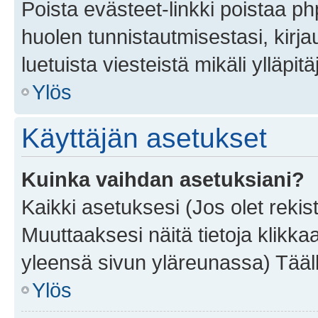
Poista evästeet-linkki poistaa p
huolen tunnistautmisestasi, kirja
luetuista viesteistä mikäli ylläpitä
Ylös
Käyttäjän asetukset
Kuinka vaihdan asetuksiani?
Kaikki asetuksesi (Jos olet rekist
Muuttaaksesi näitä tietoja klikka
yleensä sivun yläreunassa) Tääll
Ylös