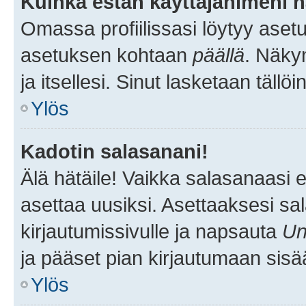
Kuinka estän käyttäjänimeni n
Omassa profiilissasi löytyy aset
asetuksen kohtaan
päällä
. Näkym
ja itsellesi. Sinut lasketaan tällö
Ylös
Kadotin salasanani!
Älä hätäile! Vaikka salasanaasi 
asettaa uusiksi. Asettaaksesi s
kirjautumissivulle ja napsauta
Un
ja pääset pian kirjautumaan sisä
Ylös