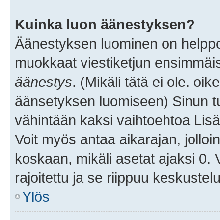
Kuinka luon äänestyksen?
Äänestyksen luominen on helppoa.
muokkaat viestiketjun ensimmäis
äänestys
. (Mikäli tätä ei ole. oik
äänsetyksen luomiseen) Sinun tu
vähintään kaksi vaihtoehtoa Lisää
Voit myös antaa aikarajan, jolloi
koskaan, mikäli asetat ajaksi 0.
rajoitettu ja se riippuu keskustel
Ylös