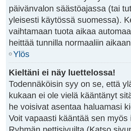
päivänvalon säästöajassa (tai tu
yleisesti käytössä suomessa). Ke
vaihtamaan tuota aikaa automaatti
heittää tunnilla normaaliin aikaan
Ylös
Kieltäni ei näy luettelossa!
Todennäköisin syy on se, että yläp
kukaan ei ole vielä kääntänyt sitä 
he voisivat asentaa haluamasi ki
Voit vapaasti kääntää sen myös i
Ryhmän nettisivuilta (Katso sivun