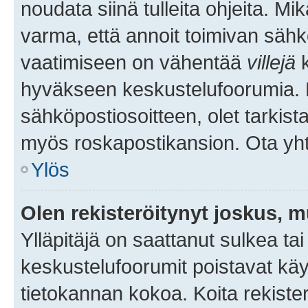
noudata siinä tulleita ohjeita. Mi
varma, että annoit toimivan sähk
vaatimiseen on vähentää
villejä
k
hyväkseen keskustelufoorumia. Mi
sähköpostiosoitteen, olet tarkista
myös roskapostikansion. Ota yhte
Ylös
Olen rekisteröitynyt joskus, 
Ylläpitäjä on saattanut sulkea ta
keskustelufoorumit poistavat k
tietokannan kokoa. Koita rekister