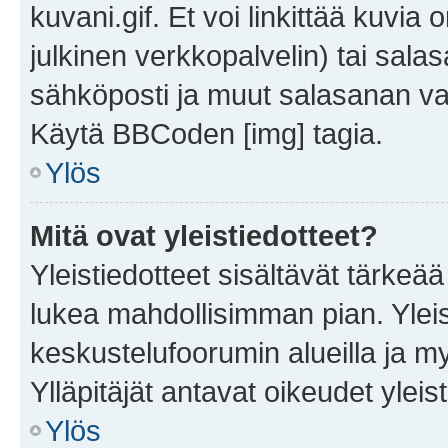
kuvani.gif. Et voi linkittää kuvia 
julkinen verkkopalvelin) tai sala
sähköposti ja muut salasanan vaa
Käytä BBCoden [img] tagia.
Ylös
Mitä ovat yleistiedotteet?
Yleistiedotteet sisältävät tärkeä
lukea mahdollisimman pian. Yleis
keskustelufoorumin alueilla ja m
Ylläpitäjät antavat oikeudet yleis
Ylös