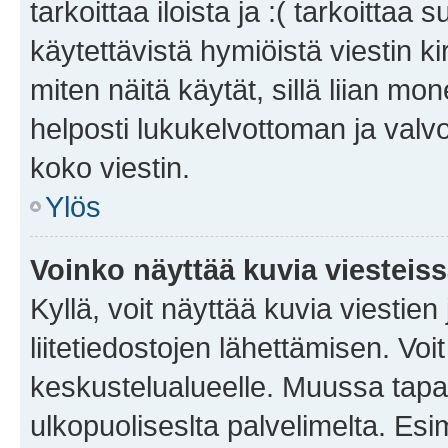
tarkoittaa iloista ja :( tarkoittaa 
käytettävistä hymiöistä viestin k
miten näitä käytät, sillä liian m
helposti lukukelvottoman ja valvo
koko viestin.
Ylös
Voinko näyttää kuvia viesteis
Kyllä, voit näyttää kuvia viestien 
liitetiedostojen lähettämisen. Vo
keskustelualueelle. Muussa tapa
ulkopuoliseslta palvelimelta. Es