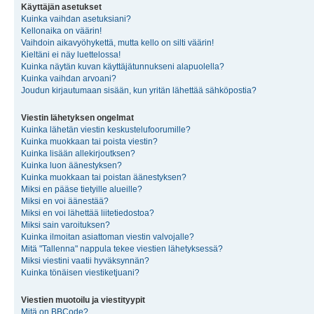
Käyttäjän asetukset
Kuinka vaihdan asetuksiani?
Kellonaika on väärin!
Vaihdoin aikavyöhykettä, mutta kello on silti väärin!
Kieltäni ei näy luettelossa!
Kuinka näytän kuvan käyttäjätunnukseni alapuolella?
Kuinka vaihdan arvoani?
Joudun kirjautumaan sisään, kun yritän lähettää sähköpostia?
Viestin lähetyksen ongelmat
Kuinka lähetän viestin keskustelufoorumille?
Kuinka muokkaan tai poista viestin?
Kuinka lisään allekirjoutksen?
Kuinka luon äänestyksen?
Kuinka muokkaan tai poistan äänestyksen?
Miksi en pääse tietyille alueille?
Miksi en voi äänestää?
Miksi en voi lähettää liitetiedostoa?
Miksi sain varoituksen?
Kuinka ilmoitan asiattoman viestin valvojalle?
Mitä "Tallenna" nappula tekee viestien lähetyksessä?
Miksi viestini vaatii hyväksynnän?
Kuinka tönäisen viestiketjuani?
Viestien muotoilu ja viestityypit
Mitä on BBCode?