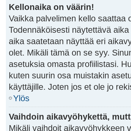
Kellonaika on väärin!
Vaikka palvelimen kello saattaa 
Todennäköisesti näytettävä aika
aika saatetaan näyttää eri aika
olet. Mikäli tämä on se syy. Si
asetuksia omasta profiilistasi. 
kuten suurin osa muistakin asetuks
käyttäjille. Joten jos et ole jo rek
Ylös
Vaihdoin aikavyöhykettä, mutta 
Mikäli vaihdoit aikavyöhykkeen 