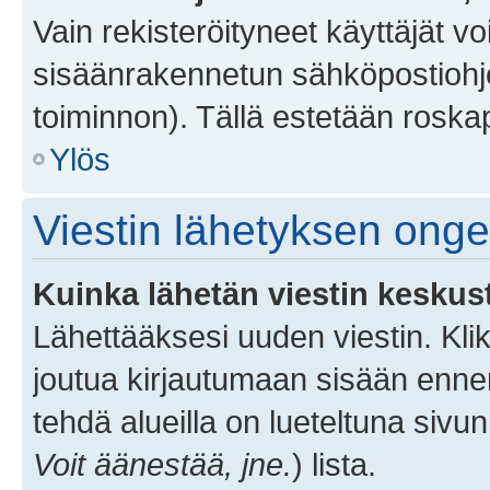
Vain rekisteröityneet käyttäjät v
sisäänrakennetun sähköpostiohjel
toiminnon). Tällä estetään roskap
Ylös
Viestin lähetyksen ong
Kuinka lähetän viestin keskus
Lähettääksesi uuden viestin. Kl
joutua kirjautumaan sisään ennen 
tehdä alueilla on lueteltuna sivun
Voit äänestää, jne.
) lista.