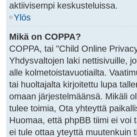
aktiivisempi keskusteluissa.
Ylös
Mikä on COPPA?
COPPA, tai "Child Online Privac
Yhdysvaltojen laki nettisivuille, 
alle kolmetoistavuotiailta. Vaa
tai huoltajalta kirjoitettu lupa ta
omaan järjestelmäänsä. Mikäli 
tulee toimia, Ota yhteyttä paika
Huomaa, että phpBB tiimi ei voi t
ei tule ottaa yteyttä muutenkuin t