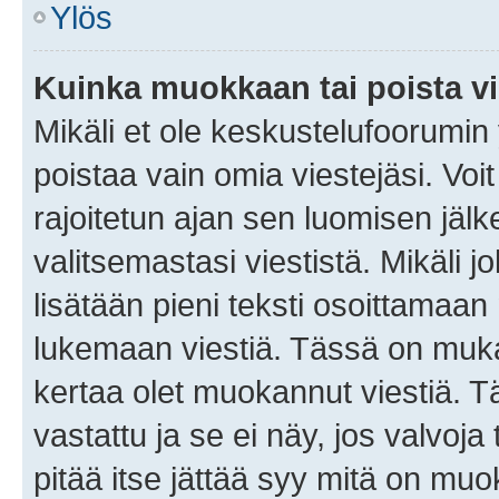
Ylös
Kuinka muokkaan tai poista vi
Mikäli et ole keskustelufoorumin y
poistaa vain omia viestejäsi. Voi
rajoitetun ajan sen luomisen jäl
valitsemastasi viestistä. Mikäli jo
lisätään pieni teksti osoittama
lukemaan viestiä. Tässä on mu
kertaa olet muokannut viestiä. Tä
vastattu ja se ei näy, jos valvoja
pitää itse jättää syy mitä on muo