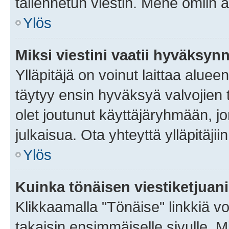
tallennetun viestin. Mene omiin a
Ylös
Miksi viestini vaatii hyväksyn
Ylläpitäjä on voinut laittaa alueen
täytyy ensin hyväksyä valvojien 
olet joutunut käyttäjäryhmään, jo
julkaisua. Ota yhteyttä ylläpitäjii
Ylös
Kuinka tönäisen viestiketjuan
Klikkaamalla "Tönäise" linkkiä voi
takaisin ensimmäiselle sivulle. M