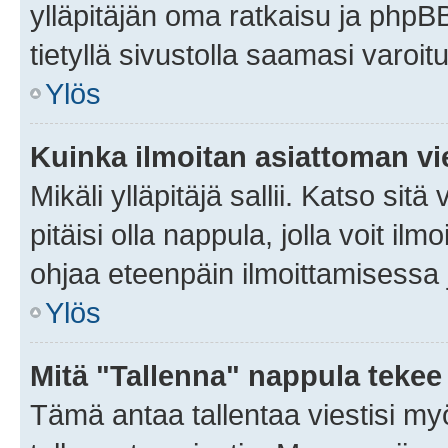
ylläpitäjän oma ratkaisu ja phpB
tietyllä sivustolla saamasi varoi
Ylös
Kuinka ilmoitan asiattoman vie
Mikäli ylläpitäjä sallii. Katso sitä
pitäisi olla nappula, jolla voit i
ohjaa eteenpäin ilmoittamisessa j
Ylös
Mitä "Tallenna" nappula tekee
Tämä antaa tallentaa viestisi m