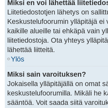
Miksi en voi lähettää liitetied
Liitetiedostotjen lähetys on sallit
Keskustelufoorumin ylläpitäjä ei v
kaikille alueille tai ehkäpä vain 
liitetiedostoja. Ota yhteys ylläpit
lähettää liitteitä.
Ylös
Miksi sain varoituksen?
Jokaisella ylläpitäjällä on omat 
keskustelufoorumilla. Mikäli he ka
sääntöä. Voit saada siitä varoi