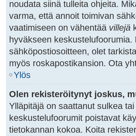
noudata siinä tulleita ohjeita. Mi
varma, että annoit toimivan sähk
vaatimiseen on vähentää
villejä
k
hyväkseen keskustelufoorumia. Mi
sähköpostiosoitteen, olet tarkista
myös roskapostikansion. Ota yhte
Ylös
Olen rekisteröitynyt joskus, 
Ylläpitäjä on saattanut sulkea ta
keskustelufoorumit poistavat k
tietokannan kokoa. Koita rekister