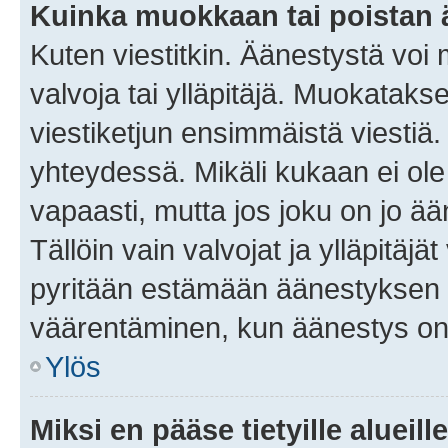
Kuinka muokkaan tai poistan
Kuten viestitkin. Äänestystä voi
valvoja tai ylläpitäjä. Muokatak
viestiketjun ensimmäistä viestiä
yhteydessä. Mikäli kukaan ei ol
vapaasti, mutta jos joku on jo ä
Tällöin vain valvojat ja ylläpitäjä
pyritään estämään äänestyksen 
väärentäminen, kun äänestys on
Ylös
Miksi en pääse tietyille alueill