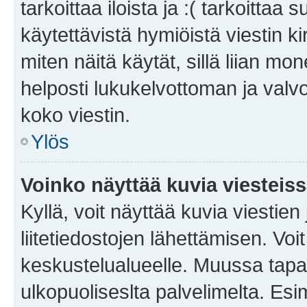
tarkoittaa iloista ja :( tarkoittaa 
käytettävistä hymiöistä viestin k
miten näitä käytät, sillä liian m
helposti lukukelvottoman ja valvo
koko viestin.
Ylös
Voinko näyttää kuvia viesteis
Kyllä, voit näyttää kuvia viestien 
liitetiedostojen lähettämisen. Vo
keskustelualueelle. Muussa tapa
ulkopuoliseslta palvelimelta. Es