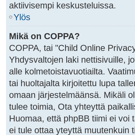
aktiivisempi keskusteluissa.
Ylös
Mikä on COPPA?
COPPA, tai "Child Online Privac
Yhdysvaltojen laki nettisivuille, 
alle kolmetoistavuotiailta. Vaa
tai huoltajalta kirjoitettu lupa ta
omaan järjestelmäänsä. Mikäli 
tulee toimia, Ota yhteyttä paika
Huomaa, että phpBB tiimi ei voi t
ei tule ottaa yteyttä muutenkuin t