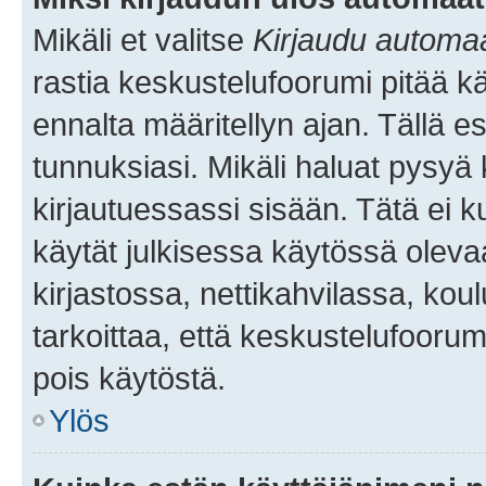
Mikäli et valitse
Kirjaudu automaat
rastia keskustelufoorumi pitää k
ennalta määritellyn ajan. Tällä e
tunnuksiasi. Mikäli haluat pysyä 
kirjautuessassi sisään. Tätä ei k
käytät julkisessa käytössä oleva
kirjastossa, nettikahvilassa, koul
tarkoittaa, että keskustelufoorum
pois käytöstä.
Ylös