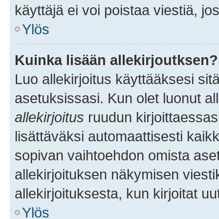
käyttäjä ei voi poistaa viestiä, jo
Ylös
Kuinka lisään allekirjoutksen?
Luo allekirjoitus käyttääksesi si
asetuksissasi. Kun olet luonut all
allekirjoitus
ruudun kirjoittaessasi
lisättäväksi automaattisesti kaikki
sopivan vaihtoehdon omista asetu
allekirjoituksen näkymisen viesti
allekirjoituksesta, kun kirjoitat uu
Ylös