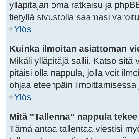
ylläpitäjän oma ratkaisu ja phpB
tietyllä sivustolla saamasi varoi
Ylös
Kuinka ilmoitan asiattoman vie
Mikäli ylläpitäjä sallii. Katso sitä
pitäisi olla nappula, jolla voit i
ohjaa eteenpäin ilmoittamisessa j
Ylös
Mitä "Tallenna" nappula tekee
Tämä antaa tallentaa viestisi m