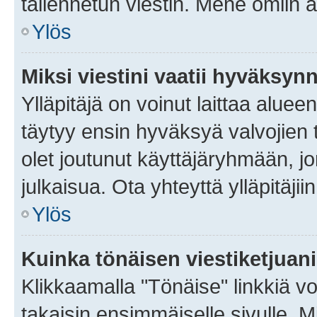
tallennetun viestin. Mene omiin a
Ylös
Miksi viestini vaatii hyväksyn
Ylläpitäjä on voinut laittaa alueen
täytyy ensin hyväksyä valvojien 
olet joutunut käyttäjäryhmään, jo
julkaisua. Ota yhteyttä ylläpitäjii
Ylös
Kuinka tönäisen viestiketjuan
Klikkaamalla "Tönäise" linkkiä voi
takaisin ensimmäiselle sivulle. M