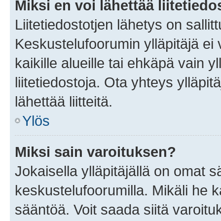
Miksi en voi lähettää liitetied
Liitetiedostotjen lähetys on sallit
Keskustelufoorumin ylläpitäjä ei v
kaikille alueille tai ehkäpä vain 
liitetiedostoja. Ota yhteys ylläpit
lähettää liitteitä.
Ylös
Miksi sain varoituksen?
Jokaisella ylläpitäjällä on omat 
keskustelufoorumilla. Mikäli he ka
sääntöä. Voit saada siitä varoi