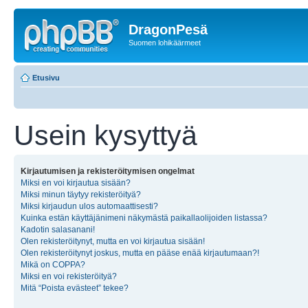
DragonPesä
Suomen lohikäärmeet
Etusivu
Usein kysyttyä
Kirjautumisen ja rekisteröitymisen ongelmat
Miksi en voi kirjautua sisään?
Miksi minun täytyy rekisteröityä?
Miksi kirjaudun ulos automaattisesti?
Kuinka estän käyttäjänimeni näkymästä paikallaolijoiden listassa?
Kadotin salasanani!
Olen rekisteröitynyt, mutta en voi kirjautua sisään!
Olen rekisteröitynyt joskus, mutta en pääse enää kirjautumaan?!
Mikä on COPPA?
Miksi en voi rekisteröityä?
Mitä “Poista evästeet” tekee?