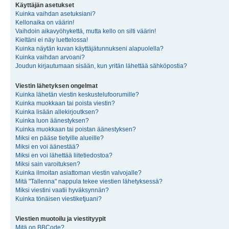
Käyttäjän asetukset
Kuinka vaihdan asetuksiani?
Kellonaika on väärin!
Vaihdoin aikavyöhykettä, mutta kello on silti väärin!
Kieltäni ei näy luettelossa!
Kuinka näytän kuvan käyttäjätunnukseni alapuolella?
Kuinka vaihdan arvoani?
Joudun kirjautumaan sisään, kun yritän lähettää sähköpostia?
Viestin lähetyksen ongelmat
Kuinka lähetän viestin keskustelufoorumille?
Kuinka muokkaan tai poista viestin?
Kuinka lisään allekirjoutksen?
Kuinka luon äänestyksen?
Kuinka muokkaan tai poistan äänestyksen?
Miksi en pääse tietyille alueille?
Miksi en voi äänestää?
Miksi en voi lähettää liitetiedostoa?
Miksi sain varoituksen?
Kuinka ilmoitan asiattoman viestin valvojalle?
Mitä "Tallenna" nappula tekee viestien lähetyksessä?
Miksi viestini vaatii hyväksynnän?
Kuinka tönäisen viestiketjuani?
Viestien muotoilu ja viestityypit
Mitä on BBCode?