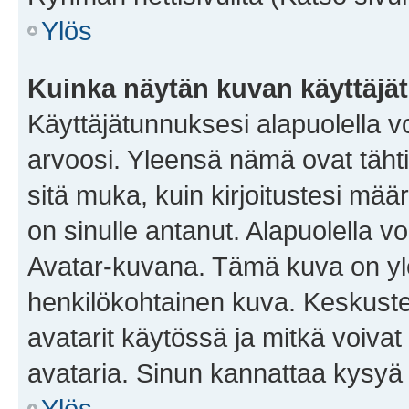
Ylös
Kuinka näytän kuvan käyttäjä
Käyttäjätunnuksesi alapuolella vo
arvoosi. Yleensä nämä ovat tähtiä 
sitä muka, kuin kirjoitustesi mää
on sinulle antanut. Alapuolella v
Avatar-kuvana. Tämä kuva on yle
henkilökohtainen kuva. Keskuste
avatarit käytössä ja mitkä voivat 
avataria. Sinun kannattaa kysyä yl
Ylös