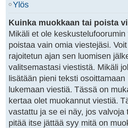
Ylös
Kuinka muokkaan tai poista vi
Mikäli et ole keskustelufoorumin y
poistaa vain omia viestejäsi. Voi
rajoitetun ajan sen luomisen jäl
valitsemastasi viestistä. Mikäli jo
lisätään pieni teksti osoittama
lukemaan viestiä. Tässä on mu
kertaa olet muokannut viestiä. Tä
vastattu ja se ei näy, jos valvoja
pitää itse jättää syy mitä on muo