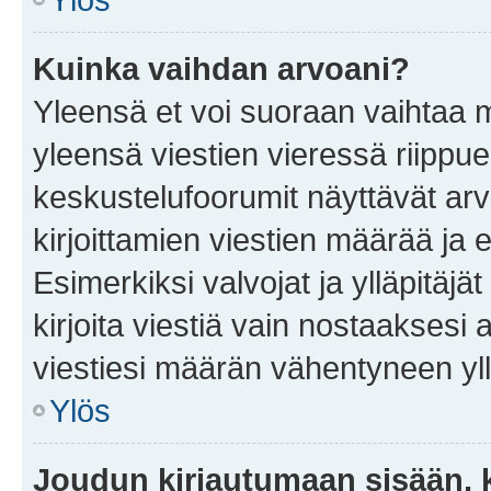
Kuinka vaihdan arvoani?
Yleensä et voi suoraan vaihtaa 
yleensä viestien vieressä riippu
keskustelufoorumit näyttävät ar
kirjoittamien viestien määrää ja er
Esimerkiksi valvojat ja ylläpitäjä
kirjoita viestiä vain nostaakses
viestiesi määrän vähentyneen yl
Ylös
Joudun kirjautumaan sisään, k