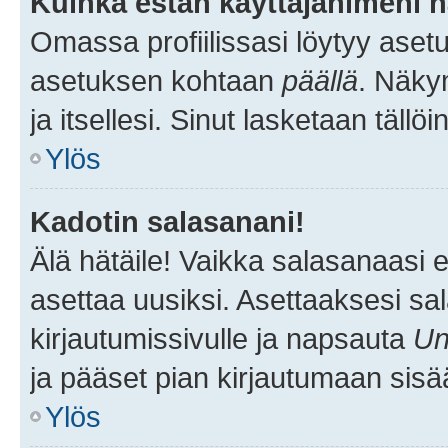
Kuinka estän käyttäjänimeni n
Omassa profiilissasi löytyy aset
asetuksen kohtaan
päällä
. Näkym
ja itsellesi. Sinut lasketaan tällö
Ylös
Kadotin salasanani!
Älä hätäile! Vaikka salasanaasi 
asettaa uusiksi. Asettaaksesi s
kirjautumissivulle ja napsauta
Un
ja pääset pian kirjautumaan sisä
Ylös