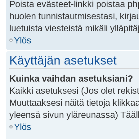
Poista evästeet-linkki poistaa p
huolen tunnistautmisestasi, kirja
luetuista viesteistä mikäli ylläpitä
Ylös
Käyttäjän asetukset
Kuinka vaihdan asetuksiani?
Kaikki asetuksesi (Jos olet rekist
Muuttaaksesi näitä tietoja klikka
yleensä sivun yläreunassa) Tääll
Ylös