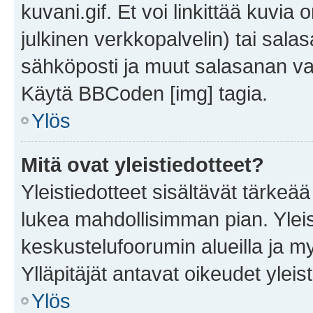
kuvani.gif. Et voi linkittää kuvia 
julkinen verkkopalvelin) tai sala
sähköposti ja muut salasanan vaa
Käytä BBCoden [img] tagia.
Ylös
Mitä ovat yleistiedotteet?
Yleistiedotteet sisältävät tärkeä
lukea mahdollisimman pian. Yleis
keskustelufoorumin alueilla ja m
Ylläpitäjät antavat oikeudet yleis
Ylös