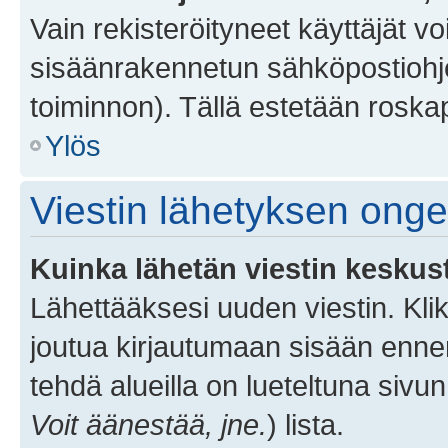
Vain rekisteröityneet käyttäjät v
sisäänrakennetun sähköpostiohjel
toiminnon). Tällä estetään roskap
Ylös
Viestin lähetyksen ong
Kuinka lähetän viestin keskus
Lähettääksesi uuden viestin. Kl
joutua kirjautumaan sisään ennen 
tehdä alueilla on lueteltuna sivun
Voit äänestää, jne.
) lista.