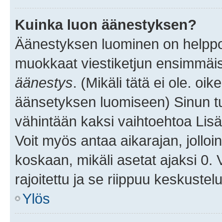
Kuinka luon äänestyksen?
Äänestyksen luominen on helppoa.
muokkaat viestiketjun ensimmäis
äänestys
. (Mikäli tätä ei ole. oik
äänsetyksen luomiseen) Sinun tu
vähintään kaksi vaihtoehtoa Lisää
Voit myös antaa aikarajan, jolloi
koskaan, mikäli asetat ajaksi 0.
rajoitettu ja se riippuu keskustel
Ylös