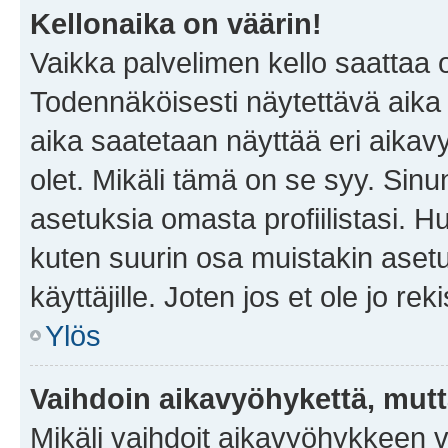
Kellonaika on väärin!
Vaikka palvelimen kello saattaa 
Todennäköisesti näytettävä aika
aika saatetaan näyttää eri aika
olet. Mikäli tämä on se syy. Si
asetuksia omasta profiilistasi. 
kuten suurin osa muistakin asetuks
käyttäjille. Joten jos et ole jo rek
Ylös
Vaihdoin aikavyöhykettä, mutta 
Mikäli vaihdoit aikavyöhykkeen 