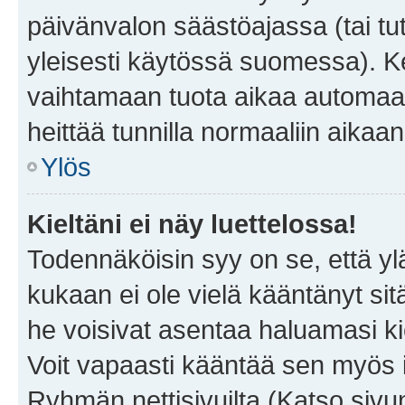
päivänvalon säästöajassa (tai tu
yleisesti käytössä suomessa). Ke
vaihtamaan tuota aikaa automaatti
heittää tunnilla normaaliin aikaan
Ylös
Kieltäni ei näy luettelossa!
Todennäköisin syy on se, että yläp
kukaan ei ole vielä kääntänyt sitä 
he voisivat asentaa haluamasi ki
Voit vapaasti kääntää sen myös i
Ryhmän nettisivuilta (Katso sivun