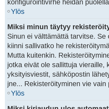
konfigurointivirhe heidän puolella
Ylös
Miksi minun täytyy rekisteröit
Sinun ei välttämättä tarvitse. Se
kiinni sallivatko he rekisteröitym
Mutta kuitenkin. Rekisteröitymine
jotka eivät ole sallittuja vierail
yksityisviestit, sähköpostin lähet
jne... Rekisteröityminen vie vain
Ylös
Miksi kirjaudun ulos automaat