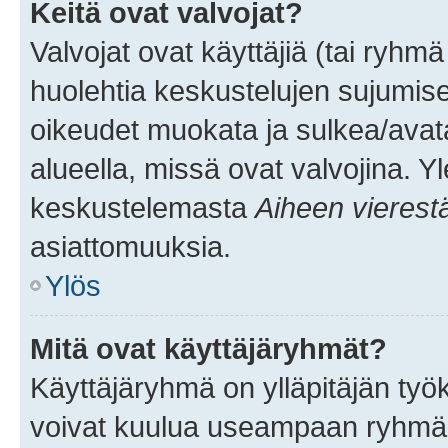
Keitä ovat valvojat?
Valvojat ovat käyttäjiä (tai ryhmä
huolehtia keskustelujen sujumise
oikeudet muokata ja sulkea/avata, 
alueella, missä ovat valvojina. Y
keskustelemasta
Aiheen vierest
asiattomuuksia.
Ylös
Mitä ovat käyttäjäryhmät?
Käyttäjäryhmä on ylläpitäjän työka
voivat kuulua useampaan ryhmään