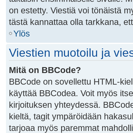
on estetty. Viestiä voi tönäistä m
tästä kannattaa olla tarkkana, e
Ylös
Viestien muotoilu ja vies
Mitä on BBCode?
BBCode on sovellettu HTML-kieles
käyttää BBCodea. Voit myös itse
kirjoituksen yhteydessä. BBCode 
kieltä, tagit ympäröidään hakasului
tarjoaa myös paremmat mahdollis