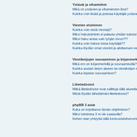
Ystävät ja vihamiehet
Mikä on ystävien ja vihamiesten lista?
Kuinka voin lisätä ja poistaa käyttäjiä ystävi
Viestien etsiminen
Kuinka voin etsiä viestejä?
Miksi hakutoiminto ei palauta yhtään tulosta
Miksi haku antaa vain tyhjän sivun?!?
Kuinka voin hakea toisia käyttäjiä??
Kuinka löydän omat viestini ja aloittamani vie
Viestiketjujen seuraaminen ja kirjanmerk
Mikä ero on kirjanmerkillä ja seuraamisella?
Kuinka asetan tietyn alueen tai viestiketjun
Kuinka lopetan seuraamisen?
Liitetiedostot
Mitkä liitetiedostot ovat sallittuja tällä alueell
Mistä löydän lähettämäni liitetiedostot?
phpBB 3 asiat
Kuka on kirjoittanut tämän ohjelmiston?
Miksi toimintoa X ei ole saatavilla?
Kehen otan yhteyttä tällä keskustelufoorumilla