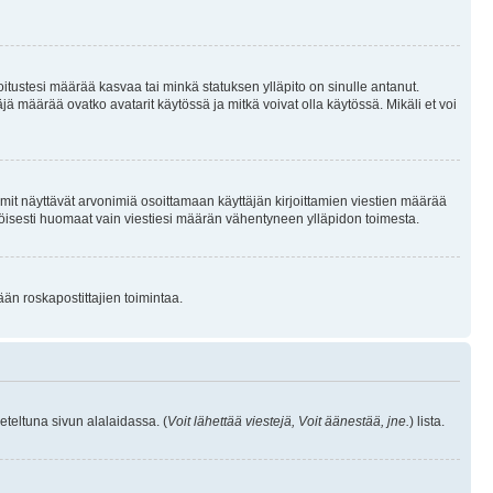
joitustesi määrää kasvaa tai minkä statuksen ylläpito on sinulle antanut.
 määrää ovatko avatarit käytössä ja mitkä voivat olla käytössä. Mikäli et voi
mit näyttävät arvonimiä osoittamaan käyttäjän kirjoittamien viestien määrää
ennäköisesti huomaat vain viestiesi määrän vähentyneen ylläpidon toimesta.
ään roskapostittajien toimintaa.
eteltuna sivun alalaidassa. (
Voit lähettää viestejä, Voit äänestää, jne.
) lista.