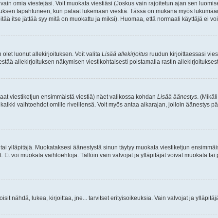
a vain omia viestejäsi. Voit muokata viestiäsi (Joskus vain rajoitetun ajan sen luom
okkauksen tapahtuneen, kun palaat lukemaan viestiä. Tässä on mukana myös lukumäärä
pitää itse jättää syy mitä on muokattu ja miksi). Huomaa, että normaali käyttäjä ei voi 
olet luonut allekirjoituksen. Voit valita
Lisää allekirjoitus
ruudun kirjoittaessasi viest
tää allekirjoituksen näkymisen viestikohtaisesti poistamalla rastin allekirjoituksesta,
aat viestiketjun ensimmäistä viestiä) näet valikossa kohdan
Lisää äänestys
. (Mikäl
aikki vaihtoehdot omille riveillensä. Voit myös antaa aikarajan, jolloin äänestys pä
 tai ylläpitäjä. Muokataksesi äänestystä sinun täytyy muokata viestiketjun ensimmäi
. Et voi muokata vaihtoehtoja. Tällöin vain valvojat ja ylläpitäjät voivat muokata 
 voisit nähdä, lukea, kirjoittaa, jne... tarvitset erityisoikeuksia. Vain valvojat ja ylläpi