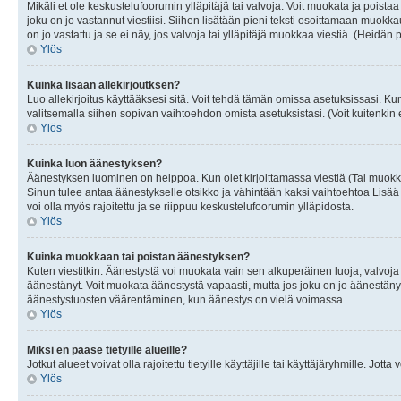
Mikäli et ole keskustelufoorumin ylläpitäjä tai valvoja. Voit muokata ja poista
joku on jo vastannut viestiisi. Siihen lisätään pieni teksti osoittamaan mu
on jo vastattu ja se ei näy, jos valvoja tai ylläpitäjä muokkaa viestiä. (Heidän 
Ylös
Kuinka lisään allekirjoutksen?
Luo allekirjoitus käyttääksesi sitä. Voit tehdä tämän omissa asetuksissasi. Kun 
valitsemalla siihen sopivan vaihtoehdon omista asetuksistasi. (Voit kuitenkin es
Ylös
Kuinka luon äänestyksen?
Äänestyksen luominen on helppoa. Kun olet kirjoittamassa viestiä (Tai muokk
Sinun tulee antaa äänestykselle otsikko ja vähintään kaksi vaihtoehtoa Lisää k
voi olla myös rajoitettu ja se riippuu keskustelufoorumin ylläpidosta.
Ylös
Kuinka muokkaan tai poistan äänestyksen?
Kuten viestitkin. Äänestystä voi muokata vain sen alkuperäinen luoja, valvoja
äänestänyt. Voit muokata äänestystä vapaasti, mutta jos joku on jo äänestänyt
äänestystuosten väärentäminen, kun äänestys on vielä voimassa.
Ylös
Miksi en pääse tietyille alueille?
Jotkut alueet voivat olla rajoitettu tietyille käyttäjille tai käyttäjäryhmille. Jotta
Ylös