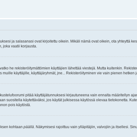
sesi ja salasanasi ovat kirjoitettu oikein. Mikäli nämä ovat oikein, ota yhteyttä ke
, joka vaatii korjausta.
ivatko he rekisteröitymättömien käyttäjien lähettää viestejä. Mutta kuitenkin. Rekister
s muille käyttäjille, käyttäjäryhmät, jne... Rekisteröityminen vie vain pienen hetken 
kustelufoorumi pitää käyttäjätunnuksesi kirjautuneena vain ennalta määritellyn ajan
an suositella käytettäväksi, jos käytät julkisessa käytössä olevaa tietokonetta. Kuten
innon pois käytöstä.
etuksen kohtaan
päällä
. Näkymisesi rajoittuu vain ylläpitäjiin, valvojiin ja itsellesi. S