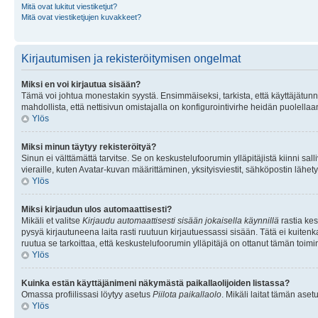
Mitä ovat lukitut viestiketjut?
Mitä ovat viestiketjujen kuvakkeet?
Kirjautumisen ja rekisteröitymisen ongelmat
Miksi en voi kirjautua sisään?
Tämä voi johtua monestakin syystä. Ensimmäiseksi, tarkista, että käyttäjätunnuk
mahdollista, että nettisivun omistajalla on konfigurointivirhe heidän puolellaan
Ylös
Miksi minun täytyy rekisteröityä?
Sinun ei välttämättä tarvitse. Se on keskustelufoorumin ylläpitäjistä kiinni sall
vieraille, kuten Avatar-kuvan määrittäminen, yksityisviestit, sähköpostin lähety
Ylös
Miksi kirjaudun ulos automaattisesti?
Mikäli et valitse
Kirjaudu automaattisesti sisään jokaisella käynnillä
rastia kes
pysyä kirjautuneena laita rasti ruutuun kirjautuessassi sisään. Tätä ei kuitenka
ruutua se tarkoittaa, että keskustelufoorumin ylläpitäjä on ottanut tämän toim
Ylös
Kuinka estän käyttäjänimeni näkymästä paikallaolijoiden listassa?
Omassa profiilissasi löytyy asetus
Piilota paikallaolo
. Mikäli laitat tämän as
Ylös