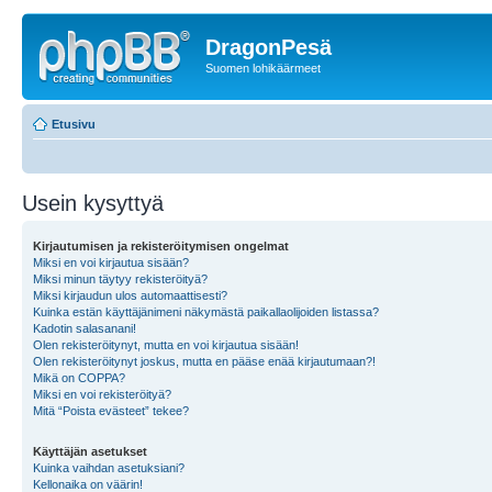
DragonPesä
Suomen lohikäärmeet
Etusivu
Usein kysyttyä
Kirjautumisen ja rekisteröitymisen ongelmat
Miksi en voi kirjautua sisään?
Miksi minun täytyy rekisteröityä?
Miksi kirjaudun ulos automaattisesti?
Kuinka estän käyttäjänimeni näkymästä paikallaolijoiden listassa?
Kadotin salasanani!
Olen rekisteröitynyt, mutta en voi kirjautua sisään!
Olen rekisteröitynyt joskus, mutta en pääse enää kirjautumaan?!
Mikä on COPPA?
Miksi en voi rekisteröityä?
Mitä “Poista evästeet” tekee?
Käyttäjän asetukset
Kuinka vaihdan asetuksiani?
Kellonaika on väärin!