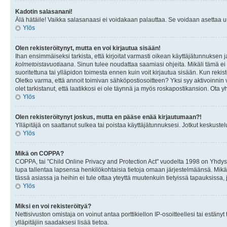
Kadotin salasanani!
Älä hätäile! Vaikka salasanaasi ei voidakaan palauttaa. Se voidaan asettaa 
Ylös
Olen rekisteröitynyt, mutta en voi kirjautua sisään!
Ihan ensimmäiseksi tarkista, että kirjoitat varmasti oikean käyttäjätunnukse
kolmetoistavuotiaana
. Sinun tulee noudattaa saamiasi ohjeita. Mikäli tämä ei 
suoritettuna tai ylläpidon toimesta ennen kuin voit kirjautua sisään. Kun rekiste
Oletko varma, että annoit toimivan sähköpostiosoitteen? Yksi syy aktivoinni
olet tarkistanut, että laatikkosi ei ole täynnä ja myös roskapostikansion. Ota yh
Ylös
Olen rekisteröitynyt joskus, mutta en pääse enää kirjautumaan?!
Ylläpitäjä on saattanut sulkea tai poistaa käyttäjätunnuksesi. Jotkut keskust
Ylös
Mikä on COPPA?
COPPA, tai "Child Online Privacy and Protection Act" vuodelta 1998 on Yhdysval
lupa tallentaa lapsensa henkilökohtaisia tietoja omaan järjestelmäänsä. Mikä
tässä asiassa ja heihin ei tule ottaa yteyttä muutenkuin tietyissä tapauksissa,
Ylös
Miksi en voi rekisteröityä?
Nettisivuston omistaja on voinut antaa porttikiellon IP-osoitteellesi tai estä
ylläpitäjiin saadaksesi lisää tietoa.