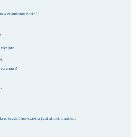
en ja vihamiesten listoilta?
?
stiketjut?
it.
 seurantaan?
a?
 esiintyvistä loukkaavista ja/tai laittomista asioista