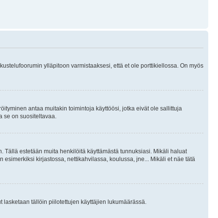
skustelufoorumin ylläpitoon varmistaaksesi, että et ole porttikiellossa. On myös
öityminen antaa muitakin toimintoja käyttöösi, jotka eivät ole sallittuja
ja se on suositeltavaa.
. Tällä estetään muita henkilöitä käyttämästä tunnuksiasi. Mikäli haluat
 esimerkiksi kirjastossa, nettikahvilassa, koulussa, jne... Mikäli et näe tätä
inut lasketaan tällöin piilotettujen käyttäjien lukumäärässä.