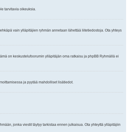
le tarvitavia oikeuksia.
tai ehkäpä vain ylläpitäjien ryhmän annetaan lähettää liitetiedostoja. Ota yhteys
en. Tämä on keskustelufoorumin ylläpitäjän oma ratkaisu ja phpBB Ryhmällä ei
ilmoittamisessa ja pyytää mahdolliset lisätiedot.
hmään, jonka viestit täytyy tarkistaa ennen julkaisua. Ota yhteyttä ylläpitäjiin