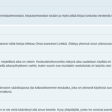
istautmisestasi, kirjautumisestasi sisään ja myös pitää kirjaa luetuista viesteistä mi
aksesi näitä tietoja klikkaa
Omat asetukset
Linkkiä. (Näkyy yleensä sivun yläreunass
 näytettävä aika on oikein. Keskustelufoorumilla näkyvä aika saatetaan näyttää eri
aikavyöhykkeen vaihto, kuten suurin osa muistakin asetuksista on tarjolla vain rekist
änvalon säästöajassa (tai tuttavallisemmin kesäaika, joka on yleisesti käytössä su
errattuna.
an ei ole vielä kääntänyt sitä sinun kielelle. Kysy ylläpitäjiltä, josko he voisivat a