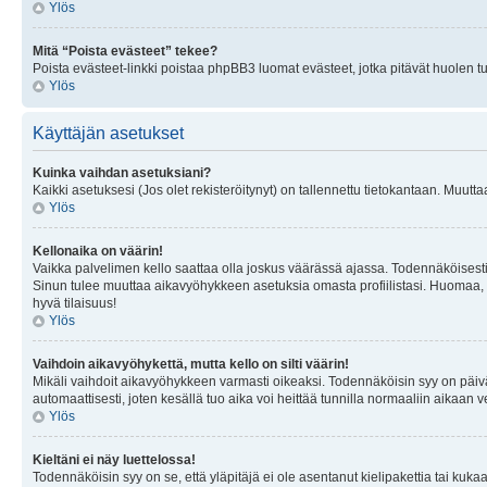
Ylös
Mitä “Poista evästeet” tekee?
Poista evästeet-linkki poistaa phpBB3 luomat evästeet, jotka pitävät huolen tunn
Ylös
Käyttäjän asetukset
Kuinka vaihdan asetuksiani?
Kaikki asetuksesi (Jos olet rekisteröitynyt) on tallennettu tietokantaan. Muutta
Ylös
Kellonaika on väärin!
Vaikka palvelimen kello saattaa olla joskus väärässä ajassa. Todennäköisesti
Sinun tulee muuttaa aikavyöhykkeen asetuksia omasta profiilistasi. Huomaa, että 
hyvä tilaisuus!
Ylös
Vaihdoin aikavyöhykettä, mutta kello on silti väärin!
Mikäli vaihdoit aikavyöhykkeen varmasti oikeaksi. Todennäköisin syy on päiv
automaattisesti, joten kesällä tuo aika voi heittää tunnilla normaaliin aikaan v
Ylös
Kieltäni ei näy luettelossa!
Todennäköisin syy on se, että yläpitäjä ei ole asentanut kielipakettia tai kuka