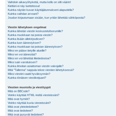
Vaihdoin aikavyöhykettä, mutta kello on silti väärin!
Kieltäni ei näy luettelossa!
Kuinka näytän kuvan käyttäjätunnukseni alapuolella?
Kuinka vaihdan arvoani?
Joudun kirjautumaan sisään, kun yritän lähettää sähköpostia?
Viestin lähetyksen ongelmat
Kuinka lähetän viestin keskustelufoorumille?
Kuinka muokkaan tai poista viestin?
Kuinka lisään allekirjoutksen?
Kuinka luon äänestyksen?
Kuinka muokkaan tai poistan äänestyksen?
Miksi en pääse tietyille alueille?
Miksi en voi äänestää?
Miksi en voi lähettää liitetiedostoa?
Miksi sain varoituksen?
Kuinka ilmoitan asiattoman viestin valvojalle?
Mitä "Tallenna" nappula tekee viestien lähetyksessä?
Miksi viestini vaatii hyväksynnän?
Kuinka tönäisen viestiketjuani?
Viestien muotoilu ja viestityypit
Mitä on BBCode?
Voinko käyttää HTML-kieltä viesteissäni?
Mitä ovat hymiöt?
Voinko näyttää kuvia viesteissäni?
Mitä ovat yleistiedotteet?
Mitä ovat tiedotteet?
Mitä ovat pysyvät tiedotteet?