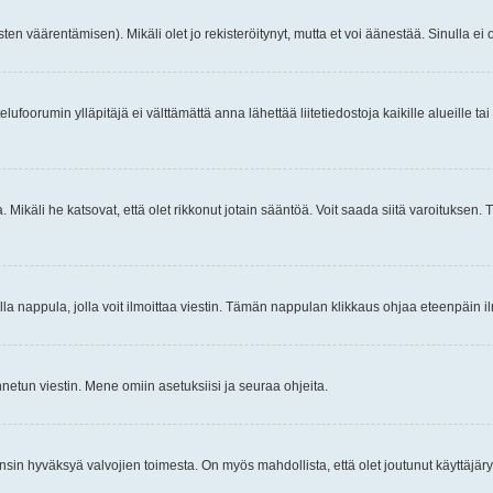
ten väärentämisen). Mikäli olet jo rekisteröitynyt, mutta et voi äänestää. Sinulla ei o
telufoorumin ylläpitäjä ei välttämättä anna lähettää liitetiedostoja kaikille alueille 
. Mikäli he katsovat, että olet rikkonut jotain sääntöä. Voit saada siitä varoituks
isi olla nappula, jolla voit ilmoittaa viestin. Tämän nappulan klikkaus ohjaa eteenpäin 
etun viestin. Mene omiin asetuksiisi ja seuraa ohjeita.
y ensin hyväksyä valvojien toimesta. On myös mahdollista, että olet joutunut käyttäjäry