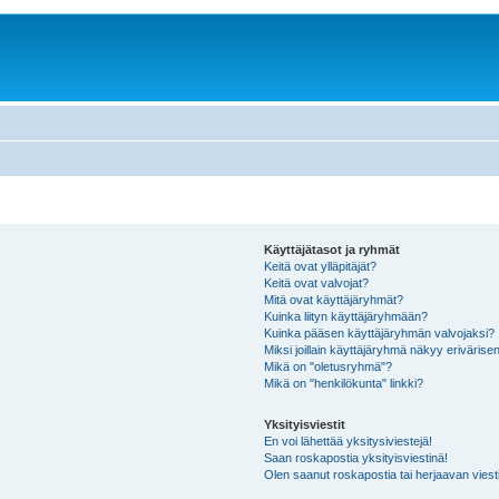
Käyttäjätasot ja ryhmät
Keitä ovat ylläpitäjät?
Keitä ovat valvojat?
Mitä ovat käyttäjäryhmät?
Kuinka liityn käyttäjäryhmään?
Kuinka pääsen käyttäjäryhmän valvojaksi?
Miksi joillain käyttäjäryhmä näkyy erivärise
Mikä on "oletusryhmä"?
Mikä on "henkilökunta" linkki?
Yksityisviestit
En voi lähettää yksitysiviestejä!
Saan roskapostia yksityisviestinä!
Olen saanut roskapostia tai herjaavan viesti