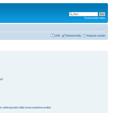
Tarkennettu haku
UKK
Rekisteröidy
Kirjaudu sisään
nä?
n sähköpostiini tältä keskustelufoorumilta!