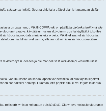
hdin salasanan
linkkiä. Seuraa ohjeita ja pääset pian kirjautumaan sisään.
 asiasta on tapahtunut. Mikäli COPPA-tuki on päällä ja
olet rekisteröitynyt alle
ufoorumit vaativat käyttäjätunnusten aktivoinnin uusilta käyttäjiltä joko itse
ait sähköpostia, noudata siinä tulleita ohjeita. Mikäli et saanut sähköpostia.
telufoorumia. Mikäli olet varma, että annoit toimivan sähköpostiosoitteen,
 rekisteröityä uudelleen ja ole mahdollisesti aktiivisempi keskusteluissa.
tiailta. Vaatimuksena on saada lapsen vanhemmilta tai huoltajalta kirjoitettu
ieheen saadaksesi neuvoja. Huomaa, että phpBB tiimi ei voi tarjota lakiapua
 ottaa rekisteröitymisen kokonaan pois käytöstä. Ota yhteys keskustelufoorumin