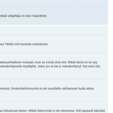
käli ylläpitäjä on näin määritellyt.
a) Täällä voit muokata asetuksiasi.
 aikavyöhykkeen mukaan, kuin se missä sinä olet. Mikäli tämä on se syy.
eröityneille käyttäjille. Joten jos et ole jo rekisteröitynyt. Nyt voisi olla
omessa). Keskustelufoorumia ei ole suuniteltu vaihtamaan tuota aikaa
sentaa haluamasi kielen. Mikäli käännöstä ei ole olemassa. Voit vapaasti kääntää