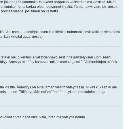
isen jälkeen) Klikkaamalla
Muokkaa
nappulaa valitsemastasi viestistä. Mikäli
, kuinka monta kertaa olet muokannut viestiä. Tämä näkyy vain, jos viestiin
poistaa viestiä, jos siihen on vastattu.
iä. Voit asettaa allekirjoituksen lisättäväksi automaattisesti kaikkiin viesteihisi
 kun kirjoitat uutta viestiä)
i tätä ei ole. oikeutesi eivät todennäköisesti riitä äänsetyksen luomiseen)
ättyy. Änestys ei pääty koskaan, mikäli asetat ajaksi 0. Vaihtoehtojen määrä
stä viestiä. Äänestys on aina tämän viestin yhteydessä. Mikäli kukaan ei ole
tai poistaa sen. Tällä pyritään estämään äänestyksen peukaloiminen ja
täjät voivat antaa näitä oikeuksia, joten ota yhteyttä heihin.