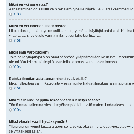
Miksi en voi äänestää?
Äänestäminen on sallittu vain rekisteröityneille käyttäjille. (Estääksemme tulos
Ylös
Miksi en voi lähettää liitetiedostoa?
Liitetiedostotjen lähetys on sallittu alue, ryhmä tai käyttäjäkohtaisesti. Keskus
ylläpitäjään, jos et ole varma miksi et voi lähettää liitteitä.
Ylös
Miksi sain varoituksen?
Jokaisella ylläpitäjällä on omat sääntösä ylläpitämällään keskustelufoorumilla
ole mitään tekemistä tietyllä sivustolla saamasi varoituksen kanssa.
Ylös
Kuinka ilmoitan asiattoman viestin valvojalle?
Mikäli ylläpitäjä sallii. Katso sitä viestiä, jonka haluat ilmoittaa ja siinä pitä
Ylös
Mitä "Tallenna" nappula tekee viestien lähetyksessä?
Tämä antaa tallentaa viestisi myöhempää lähetystä varten. Ladataksesi tallenn
Ylös
Miksi viestini vaatii hyväksynnän?
Ylläpitäjä on voinut laittaa alueen sellaiseksi, että sinne tulevat viestit täyty
selvittääksesi asian.