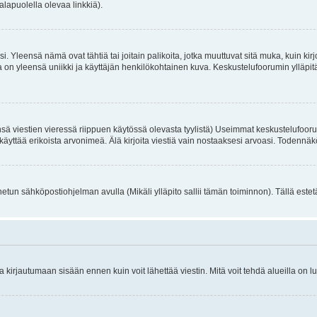
alapuolella olevaa linkkiä).
. Yleensä nämä ovat tähtiä tai joitain palikoita, jotka muuttuvat sitä muka, kuin kir
n yleensä uniikki ja käyttäjän henkilökohtainen kuva. Keskustelufoorumin ylläpitäjä
sä viestien vieressä riippuen käytössä olevasta tyylistä) Useimmat keskustelufooru
oivat käyttää erikoista arvonimeä. Älä kirjoita viestiä vain nostaaksesi arvoasi. Tod
netun sähköpostiohjelman avulla (Mikäli ylläpito sallii tämän toiminnon). Tällä estet
irjautumaan sisään ennen kuin voit lähettää viestin. Mitä voit tehdä alueilla on lu