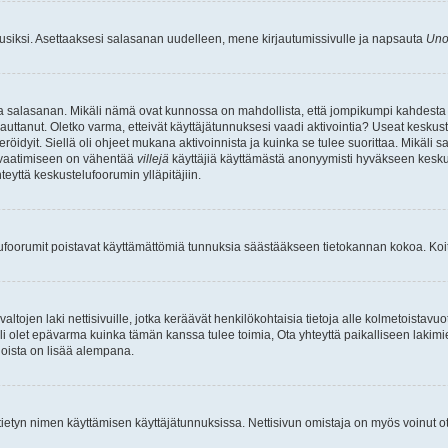
uusiksi. Asettaaksesi salasanan uudelleen, mene kirjautumissivulle ja napsauta
Uno
n ja salasanan. Mikäli nämä ovat kunnossa on mahdollista, että jompikumpi kahdesta
auttanut. Oletko varma, etteivät käyttäjätunnuksesi vaadi aktivointia? Useat keskustel
röidyit. Siellä oli ohjeet mukana aktivoinnista ja kuinka se tulee suorittaa. Mikäli s
n vaatimiseen on vähentää
villejä
käyttäjiä käyttämästä anonyymisti hyväkseen keskus
teyttä keskustelufoorumin ylläpitäjiin.
elufoorumit poistavat käyttämättömiä tunnuksia säästääkseen tietokannan kokoa. Koita
tojen laki nettisivuille, jotka keräävät henkilökohtaisia tietoja alle kolmetoistavuo
li olet epävarma kuinka tämän kanssa tulee toimia, Ota yhteyttä paikalliseen lakim
 joista on lisää alempana.
nyt tietyn nimen käyttämisen käyttäjätunnuksissa. Nettisivun omistaja on myös voinut