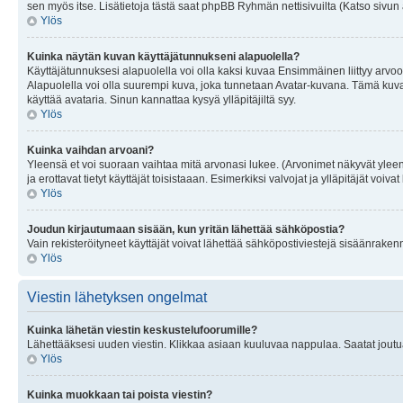
sen myös itse. Lisätietoja tästä saat phpBB Ryhmän nettisivuilta (Katso sivun 
Ylös
Kuinka näytän kuvan käyttäjätunnukseni alapuolella?
Käyttäjätunnuksesi alapuolella voi olla kaksi kuvaa Ensimmäinen liittyy arvoosi
Alapuolella voi olla suurempi kuva, joka tunnetaan Avatar-kuvana. Tämä kuva o
käyttää avataria. Sinun kannattaa kysyä ylläpitäjiltä syy.
Ylös
Kuinka vaihdan arvoani?
Yleensä et voi suoraan vaihtaa mitä arvonasi lukee. (Arvonimet näkyvät yleen
ja erottavat tietyt käyttäjät toisistaaan. Esimerkiksi valvojat ja ylläpitäjät v
Ylös
Joudun kirjautumaan sisään, kun yritän lähettää sähköpostia?
Vain rekisteröityneet käyttäjät voivat lähettää sähköpostiviestejä sisäänraken
Ylös
Viestin lähetyksen ongelmat
Kuinka lähetän viestin keskustelufoorumille?
Lähettääksesi uuden viestin. Klikkaa asiaan kuuluvaa nappulaa. Saatat joutua k
Ylös
Kuinka muokkaan tai poista viestin?