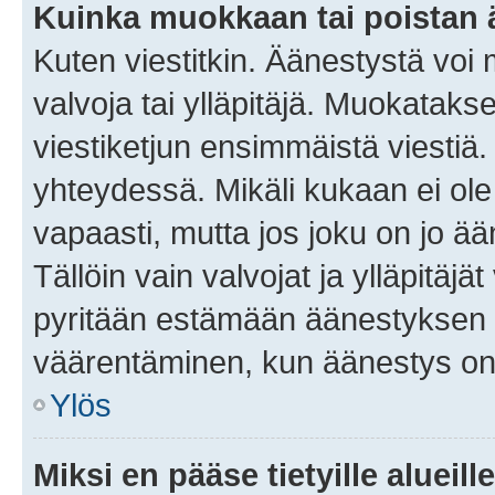
Kuinka muokkaan tai poistan
Kuten viestitkin. Äänestystä voi
valvoja tai ylläpitäjä. Muokatak
viestiketjun ensimmäistä viestiä
yhteydessä. Mikäli kukaan ei ol
vapaasti, mutta jos joku on jo ä
Tällöin vain valvojat ja ylläpitäjä
pyritään estämään äänestyksen 
väärentäminen, kun äänestys on
Ylös
Miksi en pääse tietyille alueill