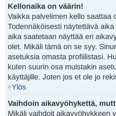
Kellonaika on väärin!
Vaikka palvelimen kello saattaa 
Todennäköisesti näytettävä aika
aika saatetaan näyttää eri aika
olet. Mikäli tämä on se syy. Si
asetuksia omasta profiilistasi. 
kuten suurin osa muistakin asetuks
käyttäjille. Joten jos et ole jo rek
Ylös
Vaihdoin aikavyöhykettä, mutta 
Mikäli vaihdoit aikavyöhykkeen 