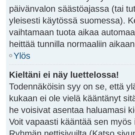
päivänvalon säästöajassa (tai tu
yleisesti käytössä suomessa). Ke
vaihtamaan tuota aikaa automaatti
heittää tunnilla normaaliin aikaan
Ylös
Kieltäni ei näy luettelossa!
Todennäköisin syy on se, että yläp
kukaan ei ole vielä kääntänyt sitä 
he voisivat asentaa haluamasi ki
Voit vapaasti kääntää sen myös i
Ryhmän nettisivuilta (Katso sivun