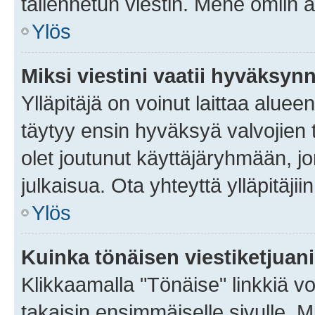
tallennetun viestin. Mene omiin a
Ylös
Miksi viestini vaatii hyväksyn
Ylläpitäjä on voinut laittaa alueen
täytyy ensin hyväksyä valvojien 
olet joutunut käyttäjäryhmään, jo
julkaisua. Ota yhteyttä ylläpitäjii
Ylös
Kuinka tönäisen viestiketjuan
Klikkaamalla "Tönäise" linkkiä voi
takaisin ensimmäiselle sivulle. M