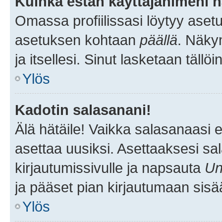
Kuinka estän käyttäjänimeni n
Omassa profiilissasi löytyy aset
asetuksen kohtaan
päällä
. Näkym
ja itsellesi. Sinut lasketaan tällö
Ylös
Kadotin salasanani!
Älä hätäile! Vaikka salasanaasi 
asettaa uusiksi. Asettaaksesi s
kirjautumissivulle ja napsauta
Un
ja pääset pian kirjautumaan sisä
Ylös