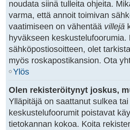
noudata siinä tulleita ohjeita. Mi
varma, että annoit toimivan sähk
vaatimiseen on vähentää
villejä
k
hyväkseen keskustelufoorumia. Mi
sähköpostiosoitteen, olet tarkista
myös roskapostikansion. Ota yhte
Ylös
Olen rekisteröitynyt joskus, 
Ylläpitäjä on saattanut sulkea ta
keskustelufoorumit poistavat k
tietokannan kokoa. Koita rekister