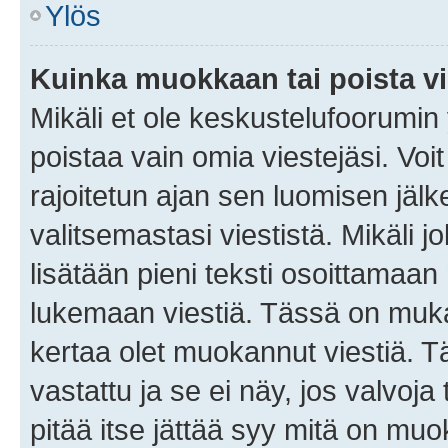
Ylös
Kuinka muokkaan tai poista vi
Mikäli et ole keskustelufoorumin y
poistaa vain omia viestejäsi. Voi
rajoitetun ajan sen luomisen jäl
valitsemastasi viestistä. Mikäli jo
lisätään pieni teksti osoittama
lukemaan viestiä. Tässä on mu
kertaa olet muokannut viestiä. Tä
vastattu ja se ei näy, jos valvoja
pitää itse jättää syy mitä on muo