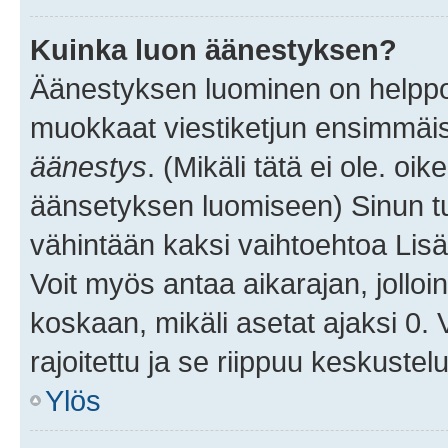
Kuinka luon äänestyksen?
Äänestyksen luominen on helppoa.
muokkaat viestiketjun ensimmäis
äänestys
. (Mikäli tätä ei ole. oik
äänsetyksen luomiseen) Sinun tu
vähintään kaksi vaihtoehtoa Lisää
Voit myös antaa aikarajan, jolloi
koskaan, mikäli asetat ajaksi 0.
rajoitettu ja se riippuu keskustel
Ylös