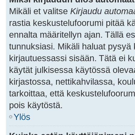
Mikäli et valitse
Kirjaudu automaat
rastia keskustelufoorumi pitää k
ennalta määritellyn ajan. Tällä e
tunnuksiasi. Mikäli haluat pysyä 
kirjautuessassi sisään. Tätä ei k
käytät julkisessa käytössä oleva
kirjastossa, nettikahvilassa, koul
tarkoittaa, että keskustelufoorum
pois käytöstä.
Ylös