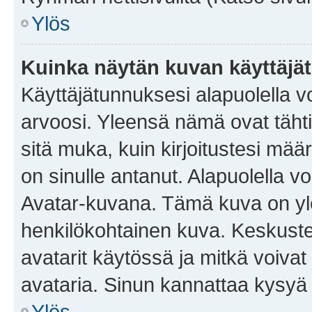
Ylös
Kuinka näytän kuvan käyttäjä
Käyttäjätunnuksesi alapuolella vo
arvoosi. Yleensä nämä ovat tähtiä 
sitä muka, kuin kirjoitustesi mää
on sinulle antanut. Alapuolella v
Avatar-kuvana. Tämä kuva on yle
henkilökohtainen kuva. Keskuste
avatarit käytössä ja mitkä voivat 
avataria. Sinun kannattaa kysyä yl
Ylös