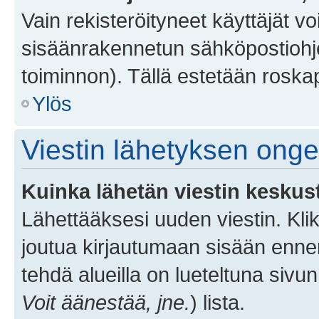
Vain rekisteröityneet käyttäjät v
sisäänrakennetun sähköpostiohjel
toiminnon). Tällä estetään roskap
Ylös
Viestin lähetyksen ong
Kuinka lähetän viestin keskus
Lähettääksesi uuden viestin. Kl
joutua kirjautumaan sisään ennen 
tehdä alueilla on lueteltuna sivun
Voit äänestää, jne.
) lista.