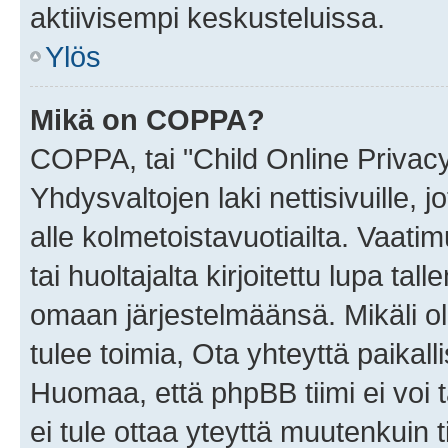
aktiivisempi keskusteluissa.
Ylös
Mikä on COPPA?
COPPA, tai "Child Online Privac
Yhdysvaltojen laki nettisivuille, 
alle kolmetoistavuotiailta. Vaa
tai huoltajalta kirjoitettu lupa ta
omaan järjestelmäänsä. Mikäli 
tulee toimia, Ota yhteyttä paika
Huomaa, että phpBB tiimi ei voi t
ei tule ottaa yteyttä muutenkuin t