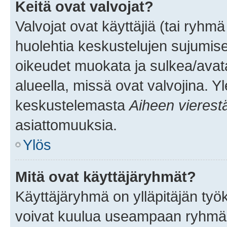
Keitä ovat valvojat?
Valvojat ovat käyttäjiä (tai ryhmä
huolehtia keskustelujen sujumise
oikeudet muokata ja sulkea/avata, 
alueella, missä ovat valvojina. Y
keskustelemasta
Aiheen vierest
asiattomuuksia.
Ylös
Mitä ovat käyttäjäryhmät?
Käyttäjäryhmä on ylläpitäjän työka
voivat kuulua useampaan ryhmään