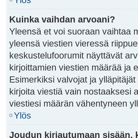
Kuinka vaihdan arvoani?
Yleensä et voi suoraan vaihtaa 
yleensä viestien vieressä riippu
keskustelufoorumit näyttävät ar
kirjoittamien viestien määrää ja er
Esimerkiksi valvojat ja ylläpitäjä
kirjoita viestiä vain nostaakses
viestiesi määrän vähentyneen yl
Ylös
Joudun kirjautumaan sisään, k