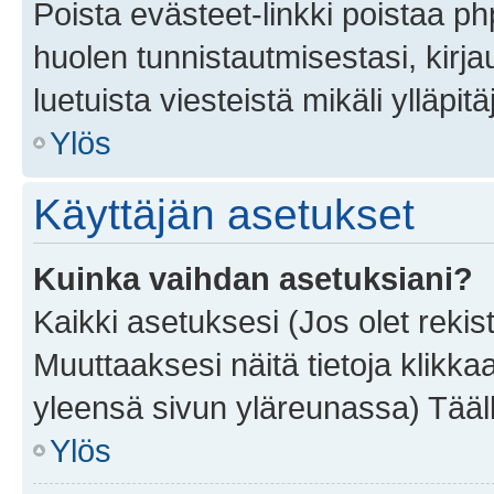
Poista evästeet-linkki poistaa p
huolen tunnistautmisestasi, kirja
luetuista viesteistä mikäli ylläpitä
Ylös
Käyttäjän asetukset
Kuinka vaihdan asetuksiani?
Kaikki asetuksesi (Jos olet rekist
Muuttaaksesi näitä tietoja klikka
yleensä sivun yläreunassa) Tääll
Ylös