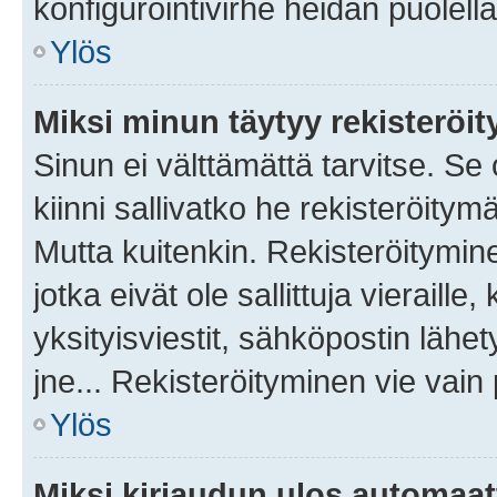
konfigurointivirhe heidän puolella
Ylös
Miksi minun täytyy rekisteröit
Sinun ei välttämättä tarvitse. Se
kiinni sallivatko he rekisteröitym
Mutta kuitenkin. Rekisteröitymine
jotka eivät ole sallittuja vierail
yksityisviestit, sähköpostin lähet
jne... Rekisteröityminen vie vain
Ylös
Miksi kirjaudun ulos automaat