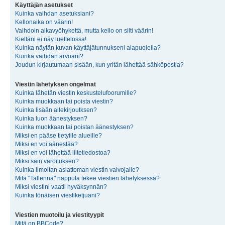
Käyttäjän asetukset
Kuinka vaihdan asetuksiani?
Kellonaika on väärin!
Vaihdoin aikavyöhykettä, mutta kello on silti väärin!
Kieltäni ei näy luettelossa!
Kuinka näytän kuvan käyttäjätunnukseni alapuolella?
Kuinka vaihdan arvoani?
Joudun kirjautumaan sisään, kun yritän lähettää sähköpostia?
Viestin lähetyksen ongelmat
Kuinka lähetän viestin keskustelufoorumille?
Kuinka muokkaan tai poista viestin?
Kuinka lisään allekirjoutksen?
Kuinka luon äänestyksen?
Kuinka muokkaan tai poistan äänestyksen?
Miksi en pääse tietyille alueille?
Miksi en voi äänestää?
Miksi en voi lähettää liitetiedostoa?
Miksi sain varoituksen?
Kuinka ilmoitan asiattoman viestin valvojalle?
Mitä "Tallenna" nappula tekee viestien lähetyksessä?
Miksi viestini vaatii hyväksynnän?
Kuinka tönäisen viestiketjuani?
Viestien muotoilu ja viestityypit
Mitä on BBCode?