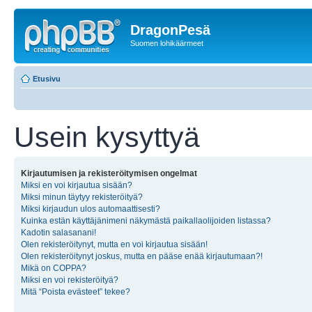
DragonPesä
Suomen lohikäärmeet
Etusivu
Usein kysyttyä
Kirjautumisen ja rekisteröitymisen ongelmat
Miksi en voi kirjautua sisään?
Miksi minun täytyy rekisteröityä?
Miksi kirjaudun ulos automaattisesti?
Kuinka estän käyttäjänimeni näkymästä paikallaolijoiden listassa?
Kadotin salasanani!
Olen rekisteröitynyt, mutta en voi kirjautua sisään!
Olen rekisteröitynyt joskus, mutta en pääse enää kirjautumaan?!
Mikä on COPPA?
Miksi en voi rekisteröityä?
Mitä “Poista evästeet” tekee?