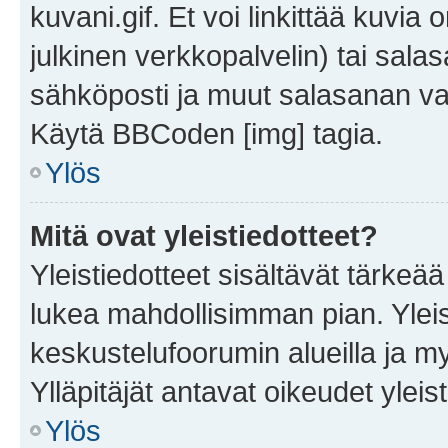
kuvani.gif. Et voi linkittää kuvia 
julkinen verkkopalvelin) tai sala
sähköposti ja muut salasanan vaa
Käytä BBCoden [img] tagia.
Ylös
Mitä ovat yleistiedotteet?
Yleistiedotteet sisältävät tärkeä
lukea mahdollisimman pian. Yleis
keskustelufoorumin alueilla ja m
Ylläpitäjät antavat oikeudet yleis
Ylös