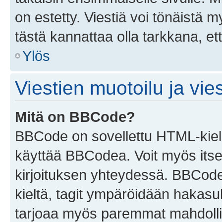
on estetty. Viestiä voi tönäistä m
tästä kannattaa olla tarkkana, e
Ylös
Viestien muotoilu ja vies
Mitä on BBCode?
BBCode on sovellettu HTML-kieles
käyttää BBCodea. Voit myös itse
kirjoituksen yhteydessä. BBCode 
kieltä, tagit ympäröidään hakasului
tarjoaa myös paremmat mahdollis