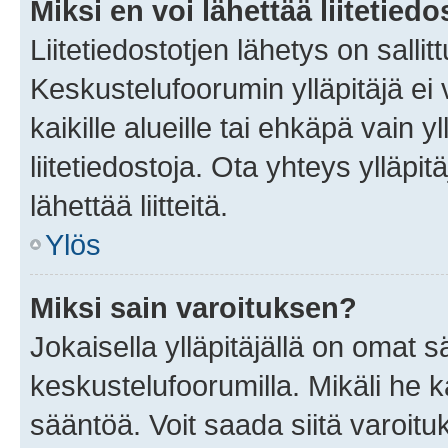
Miksi en voi lähettää liitetied
Liitetiedostotjen lähetys on sallit
Keskustelufoorumin ylläpitäjä ei v
kaikille alueille tai ehkäpä vain 
liitetiedostoja. Ota yhteys ylläpit
lähettää liitteitä.
Ylös
Miksi sain varoituksen?
Jokaisella ylläpitäjällä on omat 
keskustelufoorumilla. Mikäli he ka
sääntöä. Voit saada siitä varoi