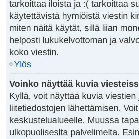
tarkoittaa iloista ja :( tarkoittaa 
käytettävistä hymiöistä viestin k
miten näitä käytät, sillä liian m
helposti lukukelvottoman ja valvo
koko viestin.
Ylös
Voinko näyttää kuvia viesteis
Kyllä, voit näyttää kuvia viestien 
liitetiedostojen lähettämisen. Vo
keskustelualueelle. Muussa tapa
ulkopuoliseslta palvelimelta. Es