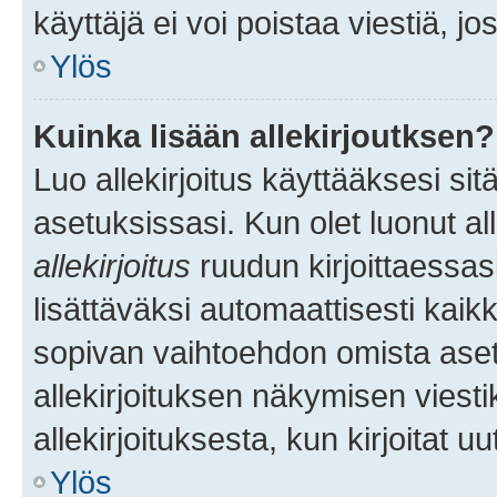
käyttäjä ei voi poistaa viestiä, jo
Ylös
Kuinka lisään allekirjoutksen?
Luo allekirjoitus käyttääksesi si
asetuksissasi. Kun olet luonut all
allekirjoitus
ruudun kirjoittaessasi
lisättäväksi automaattisesti kaikki
sopivan vaihtoehdon omista asetu
allekirjoituksen näkymisen viesti
allekirjoituksesta, kun kirjoitat uu
Ylös