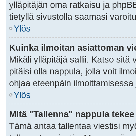
ylläpitäjän oma ratkaisu ja phpB
tietyllä sivustolla saamasi varoi
Ylös
Kuinka ilmoitan asiattoman vie
Mikäli ylläpitäjä sallii. Katso sitä
pitäisi olla nappula, jolla voit i
ohjaa eteenpäin ilmoittamisessa j
Ylös
Mitä "Tallenna" nappula tekee
Tämä antaa tallentaa viestisi m