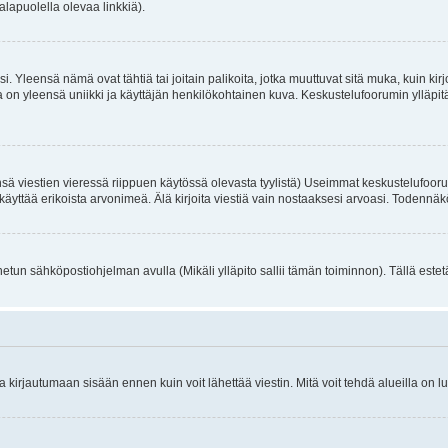
alapuolella olevaa linkkiä).
. Yleensä nämä ovat tähtiä tai joitain palikoita, jotka muuttuvat sitä muka, kuin kir
n yleensä uniikki ja käyttäjän henkilökohtainen kuva. Keskustelufoorumin ylläpitäjä
sä viestien vieressä riippuen käytössä olevasta tyylistä) Useimmat keskustelufooru
oivat käyttää erikoista arvonimeä. Älä kirjoita viestiä vain nostaaksesi arvoasi. Tod
netun sähköpostiohjelman avulla (Mikäli ylläpito sallii tämän toiminnon). Tällä estet
irjautumaan sisään ennen kuin voit lähettää viestin. Mitä voit tehdä alueilla on lu