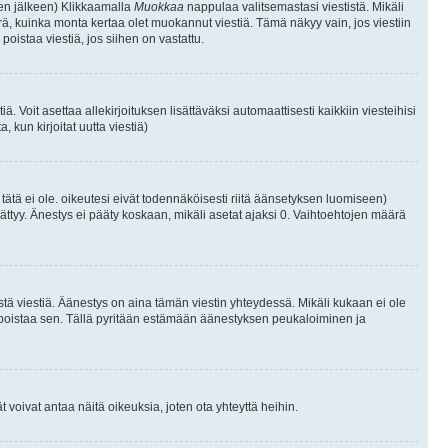
isen jälkeen) Klikkaamalla
Muokkaa
nappulaa valitsemastasi viestistä. Mikäli
, kuinka monta kertaa olet muokannut viestiä. Tämä näkyy vain, jos viestiin
poistaa viestiä, jos siihen on vastattu.
iä. Voit asettaa allekirjoituksen lisättäväksi automaattisesti kaikkiin viesteihisi
 kun kirjoitat uutta viestiä)
i tätä ei ole. oikeutesi eivät todennäköisesti riitä äänsetyksen luomiseen)
ättyy. Änestys ei pääty koskaan, mikäli asetat ajaksi 0. Vaihtoehtojen määrä
stä viestiä. Äänestys on aina tämän viestin yhteydessä. Mikäli kukaan ei ole
tai poistaa sen. Tällä pyritään estämään äänestyksen peukaloiminen ja
täjät voivat antaa näitä oikeuksia, joten ota yhteyttä heihin.