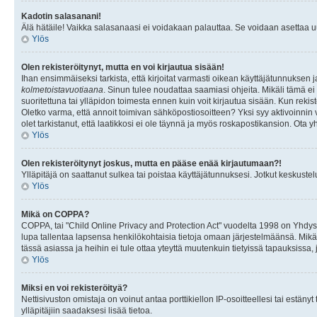
Kadotin salasanani!
Älä hätäile! Vaikka salasanaasi ei voidakaan palauttaa. Se voidaan asettaa 
Ylös
Olen rekisteröitynyt, mutta en voi kirjautua sisään!
Ihan ensimmäiseksi tarkista, että kirjoitat varmasti oikean käyttäjätunnukse
kolmetoistavuotiaana
. Sinun tulee noudattaa saamiasi ohjeita. Mikäli tämä ei 
suoritettuna tai ylläpidon toimesta ennen kuin voit kirjautua sisään. Kun rekiste
Oletko varma, että annoit toimivan sähköpostiosoitteen? Yksi syy aktivoinni
olet tarkistanut, että laatikkosi ei ole täynnä ja myös roskapostikansion. Ota yh
Ylös
Olen rekisteröitynyt joskus, mutta en pääse enää kirjautumaan?!
Ylläpitäjä on saattanut sulkea tai poistaa käyttäjätunnuksesi. Jotkut keskust
Ylös
Mikä on COPPA?
COPPA, tai "Child Online Privacy and Protection Act" vuodelta 1998 on Yhdysval
lupa tallentaa lapsensa henkilökohtaisia tietoja omaan järjestelmäänsä. Mikä
tässä asiassa ja heihin ei tule ottaa yteyttä muutenkuin tietyissä tapauksissa,
Ylös
Miksi en voi rekisteröityä?
Nettisivuston omistaja on voinut antaa porttikiellon IP-osoitteellesi tai estä
ylläpitäjiin saadaksesi lisää tietoa.