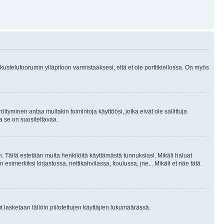
skustelufoorumin ylläpitoon varmistaaksesi, että et ole porttikiellossa. On myös
öityminen antaa muitakin toimintoja käyttöösi, jotka eivät ole sallittuja
ja se on suositeltavaa.
. Tällä estetään muita henkilöitä käyttämästä tunnuksiasi. Mikäli haluat
 esimerkiksi kirjastossa, nettikahvilassa, koulussa, jne... Mikäli et näe tätä
inut lasketaan tällöin piilotettujen käyttäjien lukumäärässä.