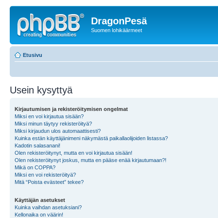
DragonPesä
Suomen lohikäärmeet
Etusivu
Usein kysyttyä
Kirjautumisen ja rekisteröitymisen ongelmat
Miksi en voi kirjautua sisään?
Miksi minun täytyy rekisteröityä?
Miksi kirjaudun ulos automaattisesti?
Kuinka estän käyttäjänimeni näkymästä paikallaolijoiden listassa?
Kadotin salasanani!
Olen rekisteröitynyt, mutta en voi kirjautua sisään!
Olen rekisteröitynyt joskus, mutta en pääse enää kirjautumaan?!
Mikä on COPPA?
Miksi en voi rekisteröityä?
Mitä “Poista evästeet” tekee?
Käyttäjän asetukset
Kuinka vaihdan asetuksiani?
Kellonaika on väärin!