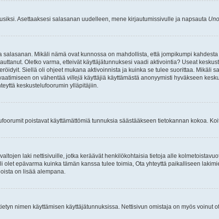
uusiksi. Asettaaksesi salasanan uudelleen, mene kirjautumissivulle ja napsauta
Uno
n ja salasanan. Mikäli nämä ovat kunnossa on mahdollista, että jompikumpi kahdesta
auttanut. Oletko varma, etteivät käyttäjätunnuksesi vaadi aktivointia? Useat keskustel
röidyit. Siellä oli ohjeet mukana aktivoinnista ja kuinka se tulee suorittaa. Mikäli s
n vaatimiseen on vähentää
villejä
käyttäjiä käyttämästä anonyymisti hyväkseen keskus
teyttä keskustelufoorumin ylläpitäjiin.
elufoorumit poistavat käyttämättömiä tunnuksia säästääkseen tietokannan kokoa. Koita
tojen laki nettisivuille, jotka keräävät henkilökohtaisia tietoja alle kolmetoistavuo
li olet epävarma kuinka tämän kanssa tulee toimia, Ota yhteyttä paikalliseen lakim
 joista on lisää alempana.
nyt tietyn nimen käyttämisen käyttäjätunnuksissa. Nettisivun omistaja on myös voinut