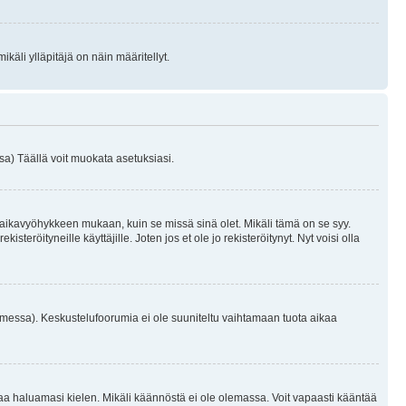
käli ylläpitäjä on näin määritellyt.
a) Täällä voit muokata asetuksiasi.
 aikavyöhykkeen mukaan, kuin se missä sinä olet. Mikäli tämä on se syy.
eröityneille käyttäjille. Joten jos et ole jo rekisteröitynyt. Nyt voisi olla
omessa). Keskustelufoorumia ei ole suuniteltu vaihtamaan tuota aikaa
sentaa haluamasi kielen. Mikäli käännöstä ei ole olemassa. Voit vapaasti kääntää