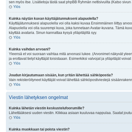
sen myös itse. Lisätietoja tästä saat phpBB Ryhmän nettisivuilta (Katso sivun 
Ylös
Kuinka näytän kuvan käyttäjätunnukseni alapuolella?
Käyttäjätunnuksesi alapuolella voi olla kaksi kuvaa Ensimmäinen liittyy arvoosi
Alapuolella voi olla suurempi kuva, joka tunnetaan Avatar-kuvana. Tämä kuva o
käyttää avataria. Sinun kannattaa kysyä ylläpitäjiltä syy.
Ylös
Kuinka vaihdan arvoani?
Yleensä et voi suoraan vaihtaa mitä arvonasi lukee. (Arvonimet näkyvät yleen
ja erottavat tietyt käyttäjät toisistaaan. Esimerkiksi valvojat ja ylläpitäjät v
Ylös
Joudun kirjautumaan sisään, kun yritän lähettää sähköpostia?
Vain rekisteröityneet käyttäjät voivat lähettää sähköpostiviestejä sisäänraken
Ylös
Viestin lähetyksen ongelmat
Kuinka lähetän viestin keskustelufoorumille?
Lähettääksesi uuden viestin. Klikkaa asiaan kuuluvaa nappulaa. Saatat joutua k
Ylös
Kuinka muokkaan tai poista viestin?