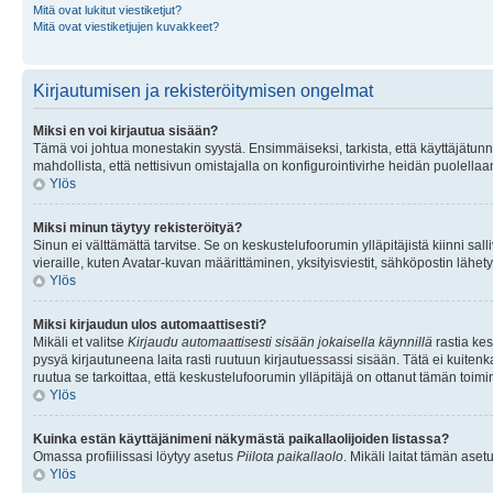
Mitä ovat lukitut viestiketjut?
Mitä ovat viestiketjujen kuvakkeet?
Kirjautumisen ja rekisteröitymisen ongelmat
Miksi en voi kirjautua sisään?
Tämä voi johtua monestakin syystä. Ensimmäiseksi, tarkista, että käyttäjätunnuk
mahdollista, että nettisivun omistajalla on konfigurointivirhe heidän puolellaan
Ylös
Miksi minun täytyy rekisteröityä?
Sinun ei välttämättä tarvitse. Se on keskustelufoorumin ylläpitäjistä kiinni sall
vieraille, kuten Avatar-kuvan määrittäminen, yksityisviestit, sähköpostin lähety
Ylös
Miksi kirjaudun ulos automaattisesti?
Mikäli et valitse
Kirjaudu automaattisesti sisään jokaisella käynnillä
rastia kes
pysyä kirjautuneena laita rasti ruutuun kirjautuessassi sisään. Tätä ei kuitenka
ruutua se tarkoittaa, että keskustelufoorumin ylläpitäjä on ottanut tämän toim
Ylös
Kuinka estän käyttäjänimeni näkymästä paikallaolijoiden listassa?
Omassa profiilissasi löytyy asetus
Piilota paikallaolo
. Mikäli laitat tämän as
Ylös