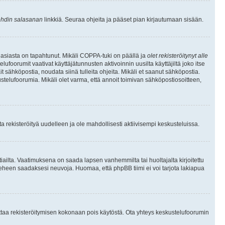
hdin salasanan
linkkiä. Seuraa ohjeita ja pääset pian kirjautumaan sisään.
 asiasta on tapahtunut. Mikäli COPPA-tuki on päällä ja
olet rekisteröitynyt alle
ufoorumit vaativat käyttäjätunnusten aktivoinnin uusilta käyttäjiltä joko itse
ait sähköpostia, noudata siinä tulleita ohjeita. Mikäli et saanut sähköpostia.
telufoorumia. Mikäli olet varma, että annoit toimivan sähköpostiosoitteen,
 rekisteröityä uudelleen ja ole mahdollisesti aktiivisempi keskusteluissa.
tiailta. Vaatimuksena on saada lapsen vanhemmilta tai huoltajalta kirjoitettu
ieheen saadaksesi neuvoja. Huomaa, että phpBB tiimi ei voi tarjota lakiapua
 ottaa rekisteröitymisen kokonaan pois käytöstä. Ota yhteys keskustelufoorumin