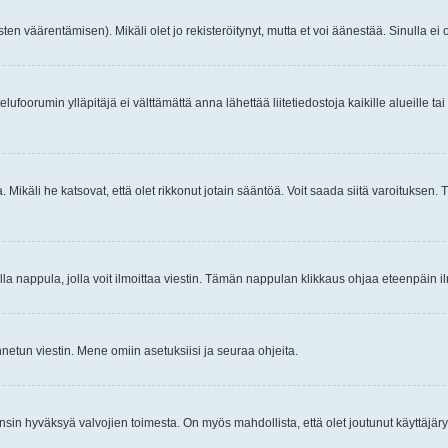
ten väärentämisen). Mikäli olet jo rekisteröitynyt, mutta et voi äänestää. Sinulla ei o
telufoorumin ylläpitäjä ei välttämättä anna lähettää liitetiedostoja kaikille alueille 
. Mikäli he katsovat, että olet rikkonut jotain sääntöä. Voit saada siitä varoituks
isi olla nappula, jolla voit ilmoittaa viestin. Tämän nappulan klikkaus ohjaa eteenpäin 
etun viestin. Mene omiin asetuksiisi ja seuraa ohjeita.
y ensin hyväksyä valvojien toimesta. On myös mahdollista, että olet joutunut käyttäjäry