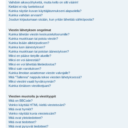
Vaihdoin aikavyöhykettä, mutta kello on silti väärin!
Kieltäni ei näy luettelossa!
Kuinka näytän kuvan käyttäjätunnukseni alapuolella?
Kuinka vaihdan arvoani?
Joudun kirjautumaan sisään, kun yritän lähettää sähköpostia?
Viestin lähetyksen ongelmat
Kuinka lähetän viestin keskustelufoorumille?
Kuinka muokkaan tai poista viestin?
Kuinka lisään allekirjoutksen?
Kuinka luon äänestyksen?
Kuinka muokkaan tai poistan äänestyksen?
Miksi en pääse tietyille alueille?
Miksi en voi äänestää?
Miksi en voi lähettää liitetiedostoa?
Miksi sain varoituksen?
Kuinka ilmoitan asiattoman viestin valvojalle?
Mitä "Tallenna" nappula tekee viestien lähetyksessä?
Miksi viestini vaatii hyväksynnän?
Kuinka tönäisen viestiketjuani?
Viestien muotoilu ja viestityypit
Mitä on BBCode?
Voinko käyttää HTML-kieltä viesteissäni?
Mitä ovat hymiöt?
Voinko näyttää kuvia viesteissäni?
Mitä ovat yleistiedotteet?
Mitä ovat tiedotteet?
Mitä ovat pysyvät tiedotteet?