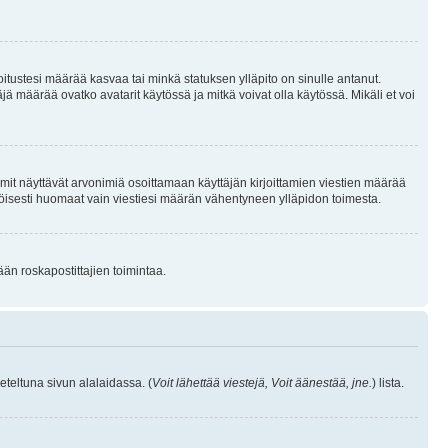
joitustesi määrää kasvaa tai minkä statuksen ylläpito on sinulle antanut.
 määrää ovatko avatarit käytössä ja mitkä voivat olla käytössä. Mikäli et voi
mit näyttävät arvonimiä osoittamaan käyttäjän kirjoittamien viestien määrää
ennäköisesti huomaat vain viestiesi määrän vähentyneen ylläpidon toimesta.
ään roskapostittajien toimintaa.
eteltuna sivun alalaidassa. (
Voit lähettää viestejä, Voit äänestää, jne.
) lista.