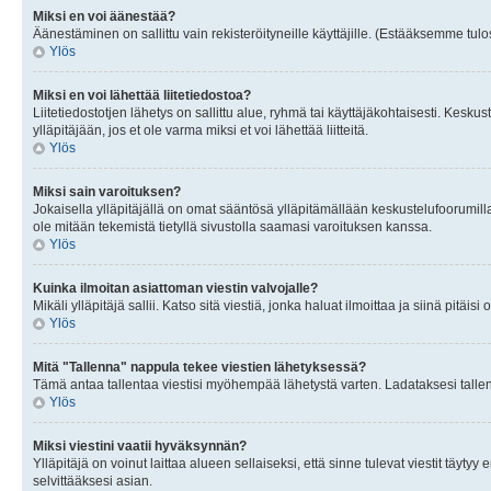
Miksi en voi äänestää?
Äänestäminen on sallittu vain rekisteröityneille käyttäjille. (Estääksemme tulos
Ylös
Miksi en voi lähettää liitetiedostoa?
Liitetiedostotjen lähetys on sallittu alue, ryhmä tai käyttäjäkohtaisesti. Keskus
ylläpitäjään, jos et ole varma miksi et voi lähettää liitteitä.
Ylös
Miksi sain varoituksen?
Jokaisella ylläpitäjällä on omat sääntösä ylläpitämällään keskustelufoorumilla
ole mitään tekemistä tietyllä sivustolla saamasi varoituksen kanssa.
Ylös
Kuinka ilmoitan asiattoman viestin valvojalle?
Mikäli ylläpitäjä sallii. Katso sitä viestiä, jonka haluat ilmoittaa ja siinä pitä
Ylös
Mitä "Tallenna" nappula tekee viestien lähetyksessä?
Tämä antaa tallentaa viestisi myöhempää lähetystä varten. Ladataksesi tallenn
Ylös
Miksi viestini vaatii hyväksynnän?
Ylläpitäjä on voinut laittaa alueen sellaiseksi, että sinne tulevat viestit täyty
selvittääksesi asian.