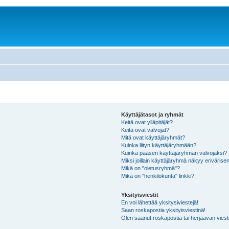
Käyttäjätasot ja ryhmät
Keitä ovat ylläpitäjät?
Keitä ovat valvojat?
Mitä ovat käyttäjäryhmät?
Kuinka liityn käyttäjäryhmään?
Kuinka pääsen käyttäjäryhmän valvojaksi?
Miksi joillain käyttäjäryhmä näkyy erivärise
Mikä on "oletusryhmä"?
Mikä on "henkilökunta" linkki?
Yksityisviestit
En voi lähettää yksitysiviestejä!
Saan roskapostia yksityisviestinä!
Olen saanut roskapostia tai herjaavan viesti