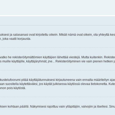
sesi ja salasanasi ovat kirjoitettu oikein. Mikäli nämä ovat oikein, ota yhteyttä ke
, joka vaatii korjausta.
ivatko he rekisteröitymättömien käyttäjien lähettää viestejä. Mutta kuitenkin. Rekister
s muille käyttäjille, käyttäjäryhmät, jne... Rekisteröityminen vie vain pienen hetken 
kustelufoorumi pitää käyttäjätunnuksesi kirjautuneena vain ennalta määritellyn ajan
an suositella käytettäväksi, jos käytät julkisessa käytössä olevaa tietokonetta. Kuten
innon pois käytöstä.
etuksen kohtaan
päällä
. Näkymisesi rajoittuu vain ylläpitäjiin, valvojiin ja itsellesi. S