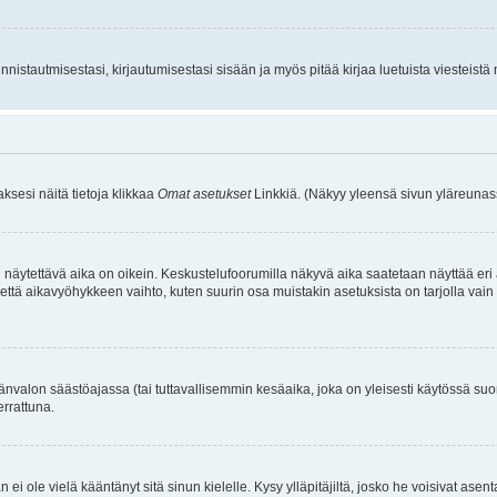
istautmisestasi, kirjautumisestasi sisään ja myös pitää kirjaa luetuista viesteistä mi
aksesi näitä tietoja klikkaa
Omat asetukset
Linkkiä. (Näkyy yleensä sivun yläreunass
 näytettävä aika on oikein. Keskustelufoorumilla näkyvä aika saatetaan näyttää eri
aikavyöhykkeen vaihto, kuten suurin osa muistakin asetuksista on tarjolla vain rekist
änvalon säästöajassa (tai tuttavallisemmin kesäaika, joka on yleisesti käytössä su
errattuna.
an ei ole vielä kääntänyt sitä sinun kielelle. Kysy ylläpitäjiltä, josko he voisivat a