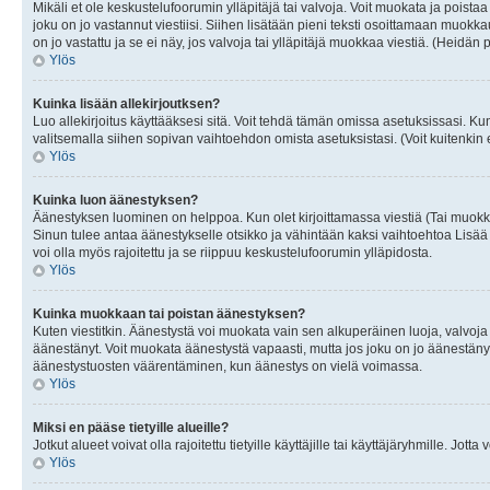
Mikäli et ole keskustelufoorumin ylläpitäjä tai valvoja. Voit muokata ja poista
joku on jo vastannut viestiisi. Siihen lisätään pieni teksti osoittamaan mu
on jo vastattu ja se ei näy, jos valvoja tai ylläpitäjä muokkaa viestiä. (Heidän 
Ylös
Kuinka lisään allekirjoutksen?
Luo allekirjoitus käyttääksesi sitä. Voit tehdä tämän omissa asetuksissasi. Kun 
valitsemalla siihen sopivan vaihtoehdon omista asetuksistasi. (Voit kuitenkin es
Ylös
Kuinka luon äänestyksen?
Äänestyksen luominen on helppoa. Kun olet kirjoittamassa viestiä (Tai muokk
Sinun tulee antaa äänestykselle otsikko ja vähintään kaksi vaihtoehtoa Lisää k
voi olla myös rajoitettu ja se riippuu keskustelufoorumin ylläpidosta.
Ylös
Kuinka muokkaan tai poistan äänestyksen?
Kuten viestitkin. Äänestystä voi muokata vain sen alkuperäinen luoja, valvoja
äänestänyt. Voit muokata äänestystä vapaasti, mutta jos joku on jo äänestänyt
äänestystuosten väärentäminen, kun äänestys on vielä voimassa.
Ylös
Miksi en pääse tietyille alueille?
Jotkut alueet voivat olla rajoitettu tietyille käyttäjille tai käyttäjäryhmille. Jotta
Ylös