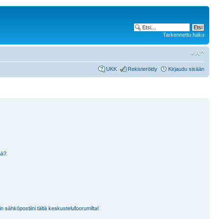
Tarkennettu haku
UKK
Rekisteröidy
Kirjaudu sisään
nä?
n sähköpostiini tältä keskustelufoorumilta!