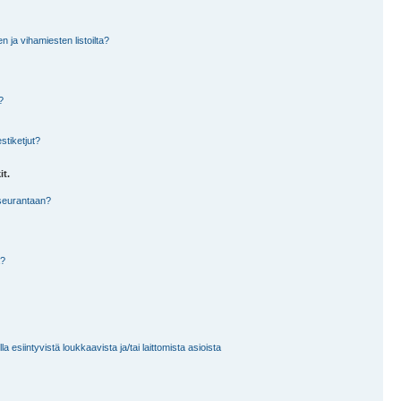
en ja vihamiesten listoilta?
?
stiketjut?
it.
 seurantaan?
a?
 esiintyvistä loukkaavista ja/tai laittomista asioista