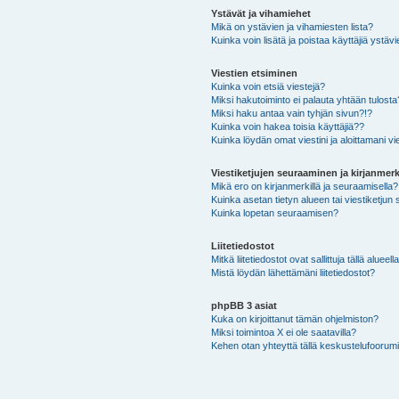
Ystävät ja vihamiehet
Mikä on ystävien ja vihamiesten lista?
Kuinka voin lisätä ja poistaa käyttäjiä ystävi
Viestien etsiminen
Kuinka voin etsiä viestejä?
Miksi hakutoiminto ei palauta yhtään tulosta
Miksi haku antaa vain tyhjän sivun?!?
Kuinka voin hakea toisia käyttäjiä??
Kuinka löydän omat viestini ja aloittamani vie
Viestiketjujen seuraaminen ja kirjanmerk
Mikä ero on kirjanmerkillä ja seuraamisella?
Kuinka asetan tietyn alueen tai viestiketjun
Kuinka lopetan seuraamisen?
Liitetiedostot
Mitkä liitetiedostot ovat sallittuja tällä alueell
Mistä löydän lähettämäni liitetiedostot?
phpBB 3 asiat
Kuka on kirjoittanut tämän ohjelmiston?
Miksi toimintoa X ei ole saatavilla?
Kehen otan yhteyttä tällä keskustelufoorumilla