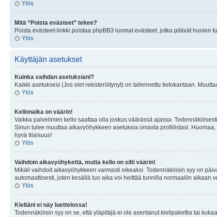
Ylös
Mitä “Poista evästeet” tekee?
Poista evästeet-linkki poistaa phpBB3 luomat evästeet, jotka pitävät huolen tunn
Ylös
Käyttäjän asetukset
Kuinka vaihdan asetuksiani?
Kaikki asetuksesi (Jos olet rekisteröitynyt) on tallennettu tietokantaan. Muutta
Ylös
Kellonaika on väärin!
Vaikka palvelimen kello saattaa olla joskus väärässä ajassa. Todennäköisesti
Sinun tulee muuttaa aikavyöhykkeen asetuksia omasta profiilistasi. Huomaa, että 
hyvä tilaisuus!
Ylös
Vaihdoin aikavyöhykettä, mutta kello on silti väärin!
Mikäli vaihdoit aikavyöhykkeen varmasti oikeaksi. Todennäköisin syy on päiv
automaattisesti, joten kesällä tuo aika voi heittää tunnilla normaaliin aikaan v
Ylös
Kieltäni ei näy luettelossa!
Todennäköisin syy on se, että yläpitäjä ei ole asentanut kielipakettia tai kuka