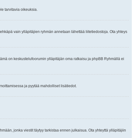
le tarvitavia oikeuksia.
tai ehkäpä vain ylläpitäjien ryhmän annetaan lähettää liitetiedostoja. Ota yhteys
en. Tämä on keskustelufoorumin ylläpitäjän oma ratkaisu ja phpBB Ryhmällä ei
ilmoittamisessa ja pyytää mahdolliset lisätiedot.
hmään, jonka viestit täytyy tarkistaa ennen julkaisua. Ota yhteyttä ylläpitäjiin