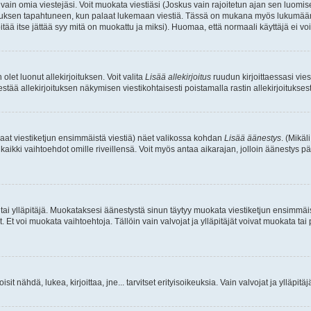
a vain omia viestejäsi. Voit muokata viestiäsi (Joskus vain rajoitetun ajan sen luom
okkauksen tapahtuneen, kun palaat lukemaan viestiä. Tässä on mukana myös lukumäärä
pitää itse jättää syy mitä on muokattu ja miksi). Huomaa, että normaali käyttäjä ei voi 
olet luonut allekirjoituksen. Voit valita
Lisää allekirjoitus
ruudun kirjoittaessasi viest
tää allekirjoituksen näkymisen viestikohtaisesti poistamalla rastin allekirjoituksesta,
aat viestiketjun ensimmäistä viestiä) näet valikossa kohdan
Lisää äänestys
. (Mikäl
aikki vaihtoehdot omille riveillensä. Voit myös antaa aikarajan, jolloin äänestys pä
 tai ylläpitäjä. Muokataksesi äänestystä sinun täytyy muokata viestiketjun ensimmäi
. Et voi muokata vaihtoehtoja. Tällöin vain valvojat ja ylläpitäjät voivat muokata 
 voisit nähdä, lukea, kirjoittaa, jne... tarvitset erityisoikeuksia. Vain valvojat ja ylläpi