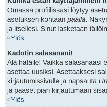
Kuinka estän käyttäjänimeni n
Omassa profiilissasi löytyy aset
asetuksen kohtaan
päällä
. Näkym
ja itsellesi. Sinut lasketaan tällö
Ylös
Kadotin salasanani!
Älä hätäile! Vaikka salasanaasi 
asettaa uusiksi. Asettaaksesi s
kirjautumissivulle ja napsauta
Un
ja pääset pian kirjautumaan sisä
Ylös