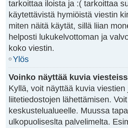
tarkoittaa iloista ja :( tarkoittaa 
käytettävistä hymiöistä viestin k
miten näitä käytät, sillä liian m
helposti lukukelvottoman ja valvo
koko viestin.
Ylös
Voinko näyttää kuvia viesteis
Kyllä, voit näyttää kuvia viestien 
liitetiedostojen lähettämisen. Vo
keskustelualueelle. Muussa tapa
ulkopuoliseslta palvelimelta. Es