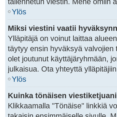
tallennetun viestin. Mene omiin a
Ylös
Miksi viestini vaatii hyväksyn
Ylläpitäjä on voinut laittaa alueen
täytyy ensin hyväksyä valvojien 
olet joutunut käyttäjäryhmään, jo
julkaisua. Ota yhteyttä ylläpitäjii
Ylös
Kuinka tönäisen viestiketjuan
Klikkaamalla "Tönäise" linkkiä voi
takaisin ensimmäiselle sivulle. M