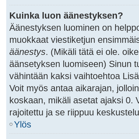
Kuinka luon äänestyksen?
Äänestyksen luominen on helppoa.
muokkaat viestiketjun ensimmäis
äänestys
. (Mikäli tätä ei ole. oik
äänsetyksen luomiseen) Sinun tu
vähintään kaksi vaihtoehtoa Lisää
Voit myös antaa aikarajan, jolloi
koskaan, mikäli asetat ajaksi 0.
rajoitettu ja se riippuu keskustel
Ylös