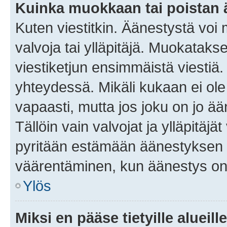
Kuinka muokkaan tai poistan
Kuten viestitkin. Äänestystä voi
valvoja tai ylläpitäjä. Muokatak
viestiketjun ensimmäistä viestiä
yhteydessä. Mikäli kukaan ei ol
vapaasti, mutta jos joku on jo ä
Tällöin vain valvojat ja ylläpitäjä
pyritään estämään äänestyksen 
väärentäminen, kun äänestys on
Ylös
Miksi en pääse tietyille alueill