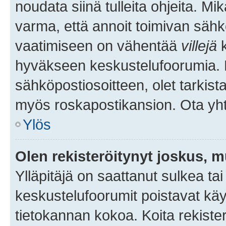
noudata siinä tulleita ohjeita. Mi
varma, että annoit toimivan sähk
vaatimiseen on vähentää
villejä
k
hyväkseen keskustelufoorumia. Mi
sähköpostiosoitteen, olet tarkista
myös roskapostikansion. Ota yhte
Ylös
Olen rekisteröitynyt joskus, 
Ylläpitäjä on saattanut sulkea ta
keskustelufoorumit poistavat k
tietokannan kokoa. Koita rekister