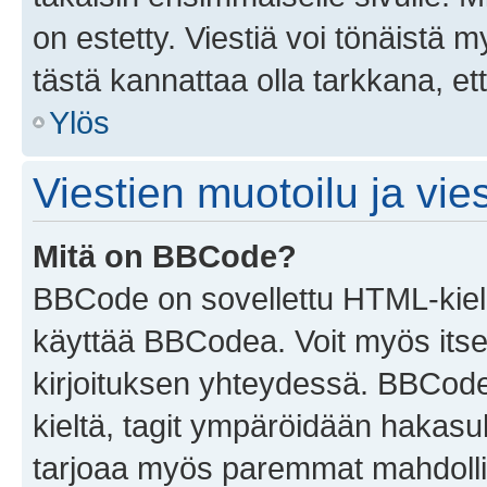
on estetty. Viestiä voi tönäistä m
tästä kannattaa olla tarkkana, e
Ylös
Viestien muotoilu ja vies
Mitä on BBCode?
BBCode on sovellettu HTML-kieles
käyttää BBCodea. Voit myös itse
kirjoituksen yhteydessä. BBCode 
kieltä, tagit ympäröidään hakasului
tarjoaa myös paremmat mahdollis