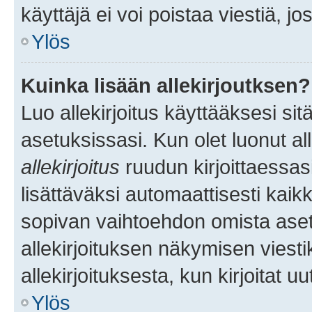
käyttäjä ei voi poistaa viestiä, jo
Ylös
Kuinka lisään allekirjoutksen?
Luo allekirjoitus käyttääksesi si
asetuksissasi. Kun olet luonut all
allekirjoitus
ruudun kirjoittaessasi
lisättäväksi automaattisesti kaikki
sopivan vaihtoehdon omista asetu
allekirjoituksen näkymisen viesti
allekirjoituksesta, kun kirjoitat uu
Ylös