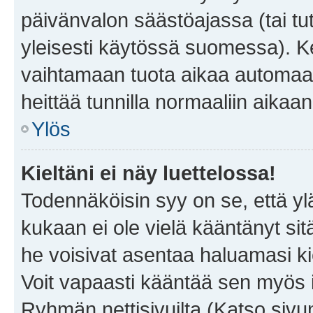
päivänvalon säästöajassa (tai tu
yleisesti käytössä suomessa). Ke
vaihtamaan tuota aikaa automaatti
heittää tunnilla normaaliin aikaan
Ylös
Kieltäni ei näy luettelossa!
Todennäköisin syy on se, että yläp
kukaan ei ole vielä kääntänyt sitä 
he voisivat asentaa haluamasi ki
Voit vapaasti kääntää sen myös i
Ryhmän nettisivuilta (Katso sivun