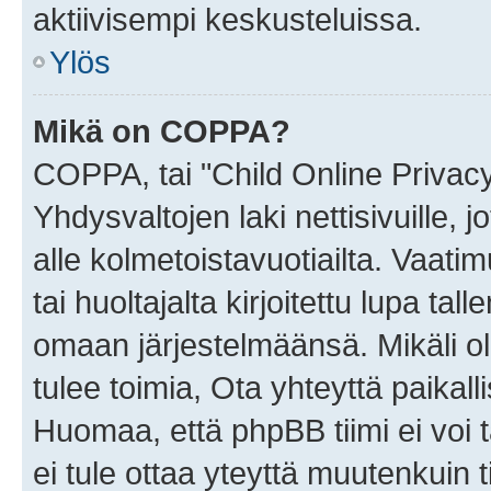
aktiivisempi keskusteluissa.
Ylös
Mikä on COPPA?
COPPA, tai "Child Online Privac
Yhdysvaltojen laki nettisivuille, 
alle kolmetoistavuotiailta. Vaa
tai huoltajalta kirjoitettu lupa ta
omaan järjestelmäänsä. Mikäli 
tulee toimia, Ota yhteyttä paika
Huomaa, että phpBB tiimi ei voi t
ei tule ottaa yteyttä muutenkuin t