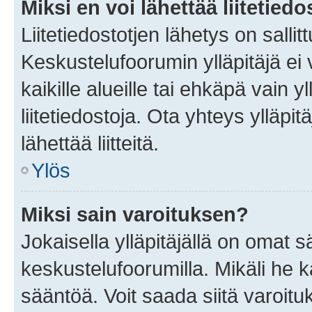
Miksi en voi lähettää liitetied
Liitetiedostotjen lähetys on sallit
Keskustelufoorumin ylläpitäjä ei v
kaikille alueille tai ehkäpä vain 
liitetiedostoja. Ota yhteys ylläpit
lähettää liitteitä.
Ylös
Miksi sain varoituksen?
Jokaisella ylläpitäjällä on omat 
keskustelufoorumilla. Mikäli he ka
sääntöä. Voit saada siitä varoi