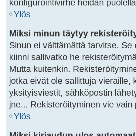
konfigurointivirhe heidän puolella
Ylös
Miksi minun täytyy rekisteröit
Sinun ei välttämättä tarvitse. Se
kiinni sallivatko he rekisteröitym
Mutta kuitenkin. Rekisteröitymine
jotka eivät ole sallittuja vierail
yksityisviestit, sähköpostin lähet
jne... Rekisteröityminen vie vain
Ylös
Miksi kirjaudun ulos automaat