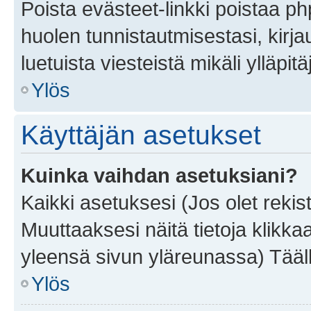
Poista evästeet-linkki poistaa p
huolen tunnistautmisestasi, kirja
luetuista viesteistä mikäli ylläpitä
Ylös
Käyttäjän asetukset
Kuinka vaihdan asetuksiani?
Kaikki asetuksesi (Jos olet rekist
Muuttaaksesi näitä tietoja klikka
yleensä sivun yläreunassa) Tääll
Ylös