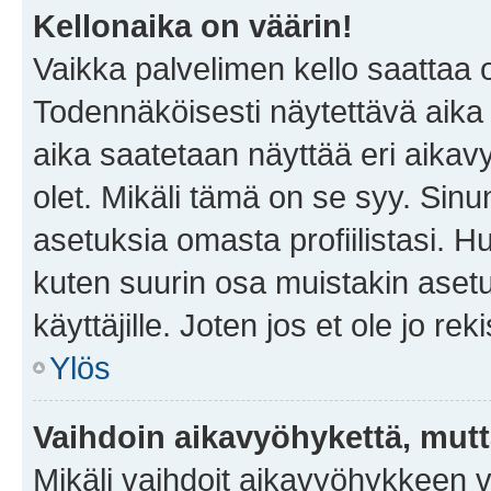
Kellonaika on väärin!
Vaikka palvelimen kello saattaa 
Todennäköisesti näytettävä aika
aika saatetaan näyttää eri aika
olet. Mikäli tämä on se syy. Si
asetuksia omasta profiilistasi. 
kuten suurin osa muistakin asetuks
käyttäjille. Joten jos et ole jo rek
Ylös
Vaihdoin aikavyöhykettä, mutta 
Mikäli vaihdoit aikavyöhykkeen 