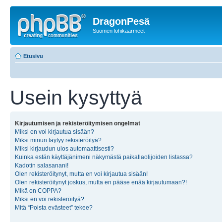
DragonPesä
Suomen lohikäärmeet
Etusivu
Usein kysyttyä
Kirjautumisen ja rekisteröitymisen ongelmat
Miksi en voi kirjautua sisään?
Miksi minun täytyy rekisteröityä?
Miksi kirjaudun ulos automaattisesti?
Kuinka estän käyttäjänimeni näkymästä paikallaolijoiden listassa?
Kadotin salasanani!
Olen rekisteröitynyt, mutta en voi kirjautua sisään!
Olen rekisteröitynyt joskus, mutta en pääse enää kirjautumaan?!
Mikä on COPPA?
Miksi en voi rekisteröityä?
Mitä “Poista evästeet” tekee?