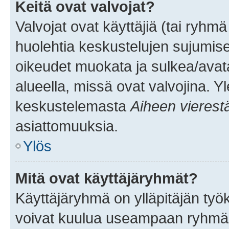
Keitä ovat valvojat?
Valvojat ovat käyttäjiä (tai ryhmä
huolehtia keskustelujen sujumise
oikeudet muokata ja sulkea/avata, 
alueella, missä ovat valvojina. Y
keskustelemasta
Aiheen vierest
asiattomuuksia.
Ylös
Mitä ovat käyttäjäryhmät?
Käyttäjäryhmä on ylläpitäjän työka
voivat kuulua useampaan ryhmään