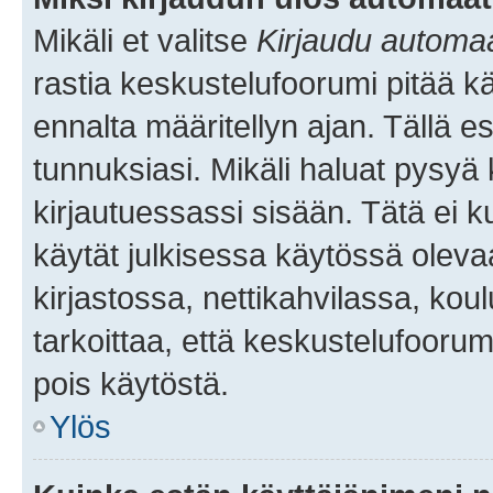
Mikäli et valitse
Kirjaudu automaat
rastia keskustelufoorumi pitää k
ennalta määritellyn ajan. Tällä e
tunnuksiasi. Mikäli haluat pysyä 
kirjautuessassi sisään. Tätä ei k
käytät julkisessa käytössä oleva
kirjastossa, nettikahvilassa, koul
tarkoittaa, että keskustelufoorum
pois käytöstä.
Ylös