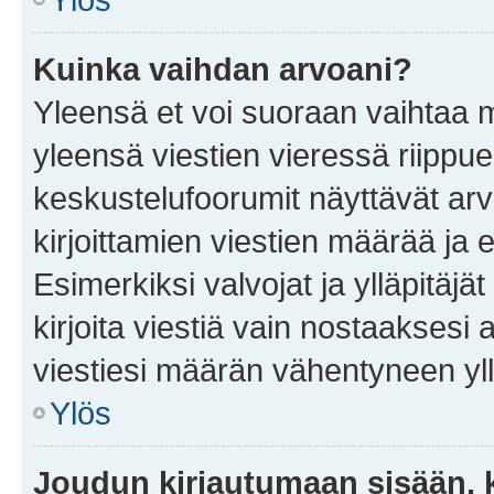
Kuinka vaihdan arvoani?
Yleensä et voi suoraan vaihtaa 
yleensä viestien vieressä riippu
keskustelufoorumit näyttävät ar
kirjoittamien viestien määrää ja er
Esimerkiksi valvojat ja ylläpitäjä
kirjoita viestiä vain nostaakses
viestiesi määrän vähentyneen yl
Ylös
Joudun kirjautumaan sisään, k