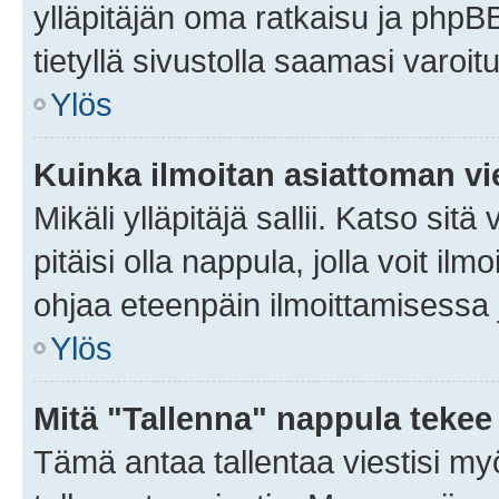
ylläpitäjän oma ratkaisu ja phpB
tietyllä sivustolla saamasi varoi
Ylös
Kuinka ilmoitan asiattoman vie
Mikäli ylläpitäjä sallii. Katso sitä
pitäisi olla nappula, jolla voit i
ohjaa eteenpäin ilmoittamisessa j
Ylös
Mitä "Tallenna" nappula tekee
Tämä antaa tallentaa viestisi m