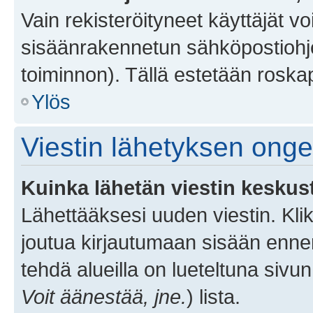
Vain rekisteröityneet käyttäjät v
sisäänrakennetun sähköpostiohjel
toiminnon). Tällä estetään roskap
Ylös
Viestin lähetyksen ong
Kuinka lähetän viestin keskus
Lähettääksesi uuden viestin. Kl
joutua kirjautumaan sisään ennen 
tehdä alueilla on lueteltuna sivun
Voit äänestää, jne.
) lista.