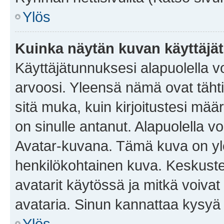
Ylös
Kuinka näytän kuvan käyttäjä
Käyttäjätunnuksesi alapuolella vo
arvoosi. Yleensä nämä ovat tähtiä 
sitä muka, kuin kirjoitustesi mää
on sinulle antanut. Alapuolella v
Avatar-kuvana. Tämä kuva on yle
henkilökohtainen kuva. Keskuste
avatarit käytössä ja mitkä voivat 
avataria. Sinun kannattaa kysyä yl
Ylös