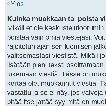
Ylös
Kuinka muokkaan tai poista vi
Mikäli et ole keskustelufoorumin y
poistaa vain omia viestejäsi. Voi
rajoitetun ajan sen luomisen jäl
valitsemastasi viestistä. Mikäli jo
lisätään pieni teksti osoittama
lukemaan viestiä. Tässä on mu
kertaa olet muokannut viestiä. Tä
vastattu ja se ei näy, jos valvoja
pitää itse jättää syy mitä on muo