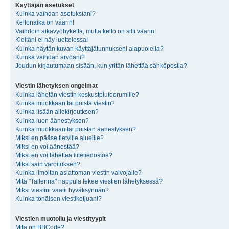
Käyttäjän asetukset
Kuinka vaihdan asetuksiani?
Kellonaika on väärin!
Vaihdoin aikavyöhykettä, mutta kello on silti väärin!
Kieltäni ei näy luettelossa!
Kuinka näytän kuvan käyttäjätunnukseni alapuolella?
Kuinka vaihdan arvoani?
Joudun kirjautumaan sisään, kun yritän lähettää sähköpostia?
Viestin lähetyksen ongelmat
Kuinka lähetän viestin keskustelufoorumille?
Kuinka muokkaan tai poista viestin?
Kuinka lisään allekirjoutksen?
Kuinka luon äänestyksen?
Kuinka muokkaan tai poistan äänestyksen?
Miksi en pääse tietyille alueille?
Miksi en voi äänestää?
Miksi en voi lähettää liitetiedostoa?
Miksi sain varoituksen?
Kuinka ilmoitan asiattoman viestin valvojalle?
Mitä "Tallenna" nappula tekee viestien lähetyksessä?
Miksi viestini vaatii hyväksynnän?
Kuinka tönäisen viestiketjuani?
Viestien muotoilu ja viestityypit
Mitä on BBCode?