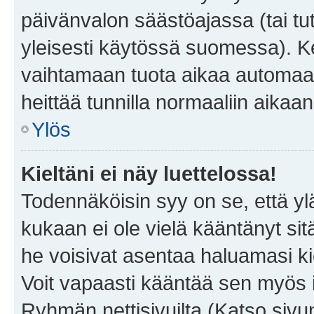
päivänvalon säästöajassa (tai tu
yleisesti käytössä suomessa). Ke
vaihtamaan tuota aikaa automaatti
heittää tunnilla normaaliin aikaan
Ylös
Kieltäni ei näy luettelossa!
Todennäköisin syy on se, että yläp
kukaan ei ole vielä kääntänyt sitä 
he voisivat asentaa haluamasi ki
Voit vapaasti kääntää sen myös i
Ryhmän nettisivuilta (Katso sivun