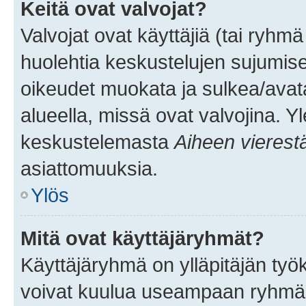
Keitä ovat valvojat?
Valvojat ovat käyttäjiä (tai ryhmä
huolehtia keskustelujen sujumise
oikeudet muokata ja sulkea/avata, 
alueella, missä ovat valvojina. Y
keskustelemasta
Aiheen vierest
asiattomuuksia.
Ylös
Mitä ovat käyttäjäryhmät?
Käyttäjäryhmä on ylläpitäjän työka
voivat kuulua useampaan ryhmään