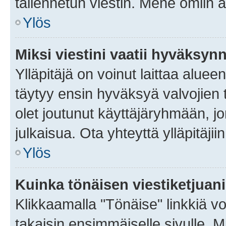
tallennetun viestin. Mene omiin a
Ylös
Miksi viestini vaatii hyväksyn
Ylläpitäjä on voinut laittaa alueen
täytyy ensin hyväksyä valvojien 
olet joutunut käyttäjäryhmään, jo
julkaisua. Ota yhteyttä ylläpitäjii
Ylös
Kuinka tönäisen viestiketjuan
Klikkaamalla "Tönäise" linkkiä voi
takaisin ensimmäiselle sivulle. M