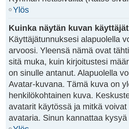
Ylös
Kuinka näytän kuvan käyttäjä
Käyttäjätunnuksesi alapuolella vo
arvoosi. Yleensä nämä ovat tähtiä 
sitä muka, kuin kirjoitustesi mää
on sinulle antanut. Alapuolella v
Avatar-kuvana. Tämä kuva on yle
henkilökohtainen kuva. Keskuste
avatarit käytössä ja mitkä voivat 
avataria. Sinun kannattaa kysyä yl
Ylös