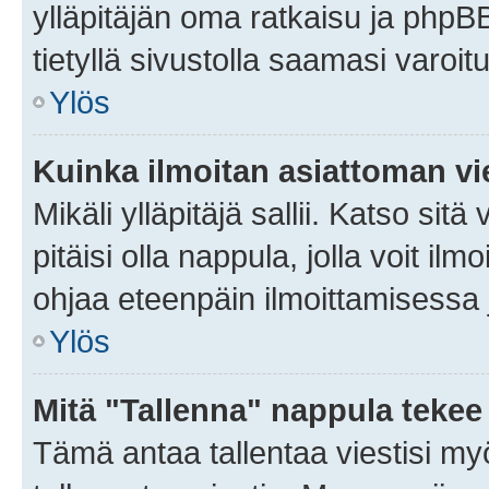
ylläpitäjän oma ratkaisu ja phpB
tietyllä sivustolla saamasi varoi
Ylös
Kuinka ilmoitan asiattoman vie
Mikäli ylläpitäjä sallii. Katso sitä
pitäisi olla nappula, jolla voit i
ohjaa eteenpäin ilmoittamisessa j
Ylös
Mitä "Tallenna" nappula tekee
Tämä antaa tallentaa viestisi m