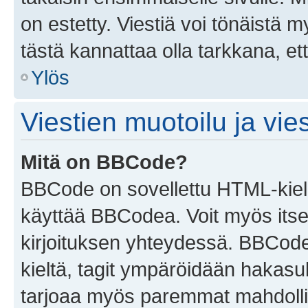
on estetty. Viestiä voi tönäistä m
tästä kannattaa olla tarkkana, e
Ylös
Viestien muotoilu ja vies
Mitä on BBCode?
BBCode on sovellettu HTML-kieles
käyttää BBCodea. Voit myös itse
kirjoituksen yhteydessä. BBCode 
kieltä, tagit ympäröidään hakasului
tarjoaa myös paremmat mahdollis