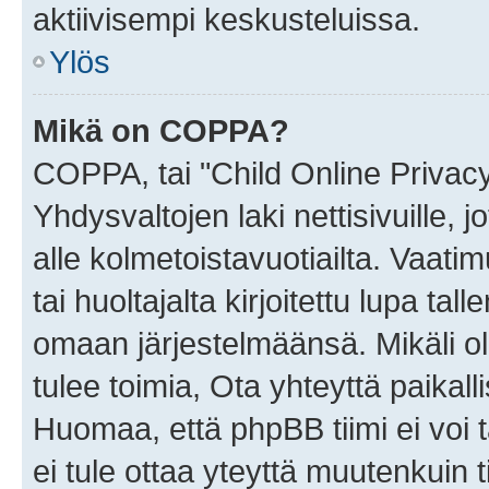
aktiivisempi keskusteluissa.
Ylös
Mikä on COPPA?
COPPA, tai "Child Online Privac
Yhdysvaltojen laki nettisivuille, 
alle kolmetoistavuotiailta. Vaa
tai huoltajalta kirjoitettu lupa ta
omaan järjestelmäänsä. Mikäli 
tulee toimia, Ota yhteyttä paika
Huomaa, että phpBB tiimi ei voi t
ei tule ottaa yteyttä muutenkuin t