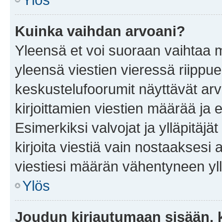
Kuinka vaihdan arvoani?
Yleensä et voi suoraan vaihtaa 
yleensä viestien vieressä riippu
keskustelufoorumit näyttävät ar
kirjoittamien viestien määrää ja er
Esimerkiksi valvojat ja ylläpitäjä
kirjoita viestiä vain nostaakses
viestiesi määrän vähentyneen yl
Ylös
Joudun kirjautumaan sisään, k