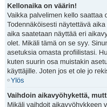
Kellonaika on väärin!
Vaikka palvelimen kello saattaa 
Todennäköisesti näytettävä aika
aika saatetaan näyttää eri aika
olet. Mikäli tämä on se syy. Si
asetuksia omasta profiilistasi. 
kuten suurin osa muistakin asetuks
käyttäjille. Joten jos et ole jo rek
Ylös
Vaihdoin aikavyöhykettä, mutta 
Mikäli vaihdoit aikavyöhykkeen 