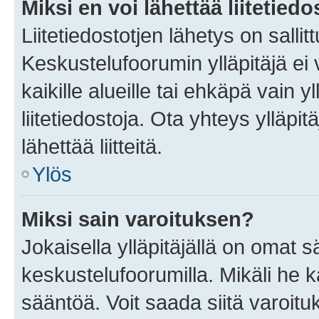
Miksi en voi lähettää liitetied
Liitetiedostotjen lähetys on sallit
Keskustelufoorumin ylläpitäjä ei v
kaikille alueille tai ehkäpä vain 
liitetiedostoja. Ota yhteys ylläpit
lähettää liitteitä.
Ylös
Miksi sain varoituksen?
Jokaisella ylläpitäjällä on omat 
keskustelufoorumilla. Mikäli he ka
sääntöä. Voit saada siitä varoi