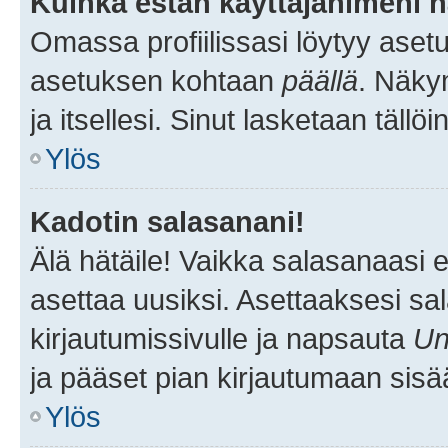
Kuinka estän käyttäjänimeni n
Omassa profiilissasi löytyy aset
asetuksen kohtaan
päällä
. Näkym
ja itsellesi. Sinut lasketaan tällö
Ylös
Kadotin salasanani!
Älä hätäile! Vaikka salasanaasi 
asettaa uusiksi. Asettaaksesi s
kirjautumissivulle ja napsauta
Un
ja pääset pian kirjautumaan sisä
Ylös