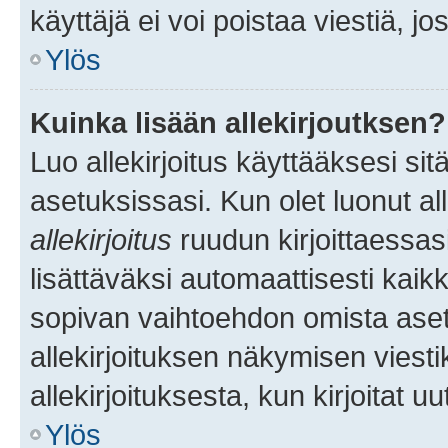
käyttäjä ei voi poistaa viestiä, jo
Ylös
Kuinka lisään allekirjoutksen?
Luo allekirjoitus käyttääksesi si
asetuksissasi. Kun olet luonut all
allekirjoitus
ruudun kirjoittaessasi
lisättäväksi automaattisesti kaikki
sopivan vaihtoehdon omista asetu
allekirjoituksen näkymisen viesti
allekirjoituksesta, kun kirjoitat uu
Ylös