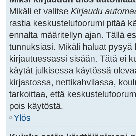
Mikäli et valitse
Kirjaudu automaat
rastia keskustelufoorumi pitää k
ennalta määritellyn ajan. Tällä e
tunnuksiasi. Mikäli haluat pysyä 
kirjautuessassi sisään. Tätä ei k
käytät julkisessa käytössä oleva
kirjastossa, nettikahvilassa, koul
tarkoittaa, että keskustelufoorum
pois käytöstä.
Ylös