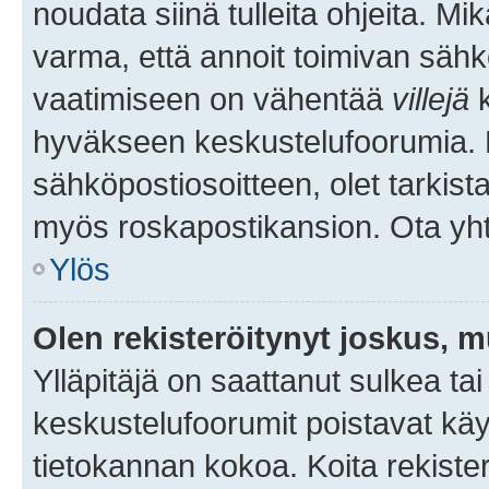
noudata siinä tulleita ohjeita. Mi
varma, että annoit toimivan sähk
vaatimiseen on vähentää
villejä
k
hyväkseen keskustelufoorumia. Mi
sähköpostiosoitteen, olet tarkista
myös roskapostikansion. Ota yhte
Ylös
Olen rekisteröitynyt joskus, 
Ylläpitäjä on saattanut sulkea ta
keskustelufoorumit poistavat k
tietokannan kokoa. Koita rekister