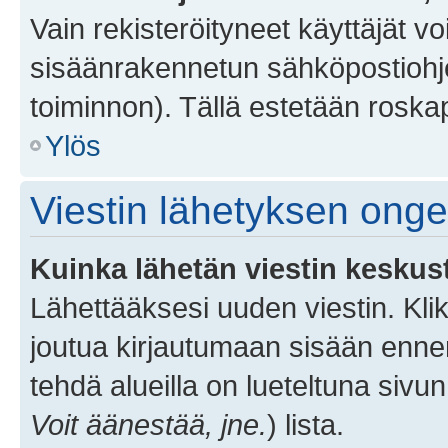
Vain rekisteröityneet käyttäjät v
sisäänrakennetun sähköpostiohjel
toiminnon). Tällä estetään roskap
Ylös
Viestin lähetyksen ong
Kuinka lähetän viestin keskus
Lähettääksesi uuden viestin. Kl
joutua kirjautumaan sisään ennen 
tehdä alueilla on lueteltuna sivun
Voit äänestää, jne.
) lista.