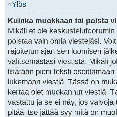
Ylös
Kuinka muokkaan tai poista vi
Mikäli et ole keskustelufoorumin y
poistaa vain omia viestejäsi. Voi
rajoitetun ajan sen luomisen jäl
valitsemastasi viestistä. Mikäli jo
lisätään pieni teksti osoittama
lukemaan viestiä. Tässä on mu
kertaa olet muokannut viestiä. Tä
vastattu ja se ei näy, jos valvoja
pitää itse jättää syy mitä on muo