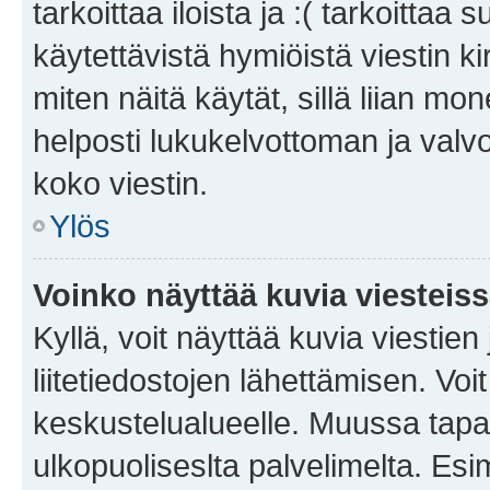
tarkoittaa iloista ja :( tarkoittaa 
käytettävistä hymiöistä viestin k
miten näitä käytät, sillä liian m
helposti lukukelvottoman ja valvo
koko viestin.
Ylös
Voinko näyttää kuvia viesteis
Kyllä, voit näyttää kuvia viestien 
liitetiedostojen lähettämisen. Vo
keskustelualueelle. Muussa tapa
ulkopuoliseslta palvelimelta. Es