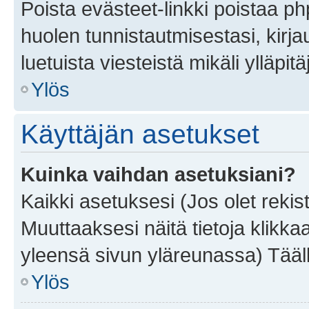
Poista evästeet-linkki poistaa p
huolen tunnistautmisestasi, kirja
luetuista viesteistä mikäli ylläpitä
Ylös
Käyttäjän asetukset
Kuinka vaihdan asetuksiani?
Kaikki asetuksesi (Jos olet rekist
Muuttaaksesi näitä tietoja klikka
yleensä sivun yläreunassa) Tääll
Ylös