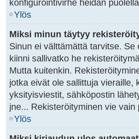
konfigurointivirhe heidän puolella
Ylös
Miksi minun täytyy rekisteröit
Sinun ei välttämättä tarvitse. Se
kiinni sallivatko he rekisteröitym
Mutta kuitenkin. Rekisteröitymine
jotka eivät ole sallittuja vierail
yksityisviestit, sähköpostin lähet
jne... Rekisteröityminen vie vain
Ylös
Miksi kirjaudun ulos automaat