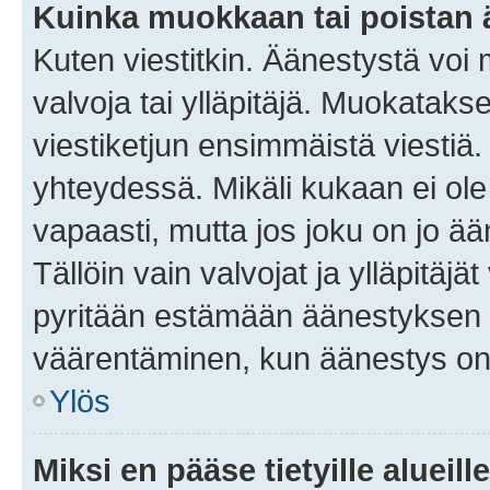
Kuinka muokkaan tai poistan
Kuten viestitkin. Äänestystä voi
valvoja tai ylläpitäjä. Muokatak
viestiketjun ensimmäistä viestiä
yhteydessä. Mikäli kukaan ei ol
vapaasti, mutta jos joku on jo ä
Tällöin vain valvojat ja ylläpitäjä
pyritään estämään äänestyksen 
väärentäminen, kun äänestys on
Ylös
Miksi en pääse tietyille alueill