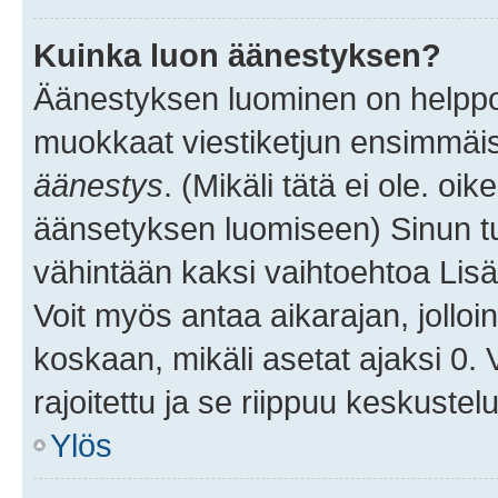
Kuinka luon äänestyksen?
Äänestyksen luominen on helppoa.
muokkaat viestiketjun ensimmäis
äänestys
. (Mikäli tätä ei ole. oik
äänsetyksen luomiseen) Sinun tu
vähintään kaksi vaihtoehtoa Lisää
Voit myös antaa aikarajan, jolloi
koskaan, mikäli asetat ajaksi 0.
rajoitettu ja se riippuu keskustel
Ylös