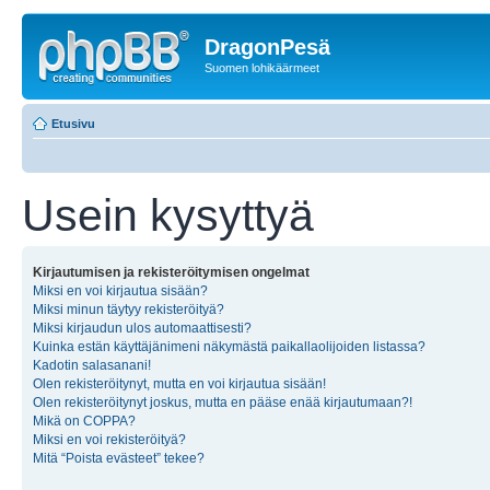
DragonPesä
Suomen lohikäärmeet
Etusivu
Usein kysyttyä
Kirjautumisen ja rekisteröitymisen ongelmat
Miksi en voi kirjautua sisään?
Miksi minun täytyy rekisteröityä?
Miksi kirjaudun ulos automaattisesti?
Kuinka estän käyttäjänimeni näkymästä paikallaolijoiden listassa?
Kadotin salasanani!
Olen rekisteröitynyt, mutta en voi kirjautua sisään!
Olen rekisteröitynyt joskus, mutta en pääse enää kirjautumaan?!
Mikä on COPPA?
Miksi en voi rekisteröityä?
Mitä “Poista evästeet” tekee?