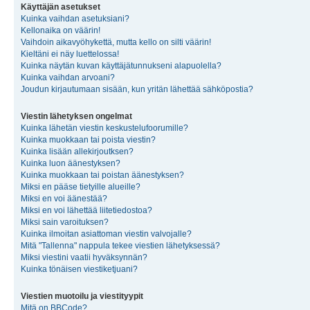
Käyttäjän asetukset
Kuinka vaihdan asetuksiani?
Kellonaika on väärin!
Vaihdoin aikavyöhykettä, mutta kello on silti väärin!
Kieltäni ei näy luettelossa!
Kuinka näytän kuvan käyttäjätunnukseni alapuolella?
Kuinka vaihdan arvoani?
Joudun kirjautumaan sisään, kun yritän lähettää sähköpostia?
Viestin lähetyksen ongelmat
Kuinka lähetän viestin keskustelufoorumille?
Kuinka muokkaan tai poista viestin?
Kuinka lisään allekirjoutksen?
Kuinka luon äänestyksen?
Kuinka muokkaan tai poistan äänestyksen?
Miksi en pääse tietyille alueille?
Miksi en voi äänestää?
Miksi en voi lähettää liitetiedostoa?
Miksi sain varoituksen?
Kuinka ilmoitan asiattoman viestin valvojalle?
Mitä "Tallenna" nappula tekee viestien lähetyksessä?
Miksi viestini vaatii hyväksynnän?
Kuinka tönäisen viestiketjuani?
Viestien muotoilu ja viestityypit
Mitä on BBCode?