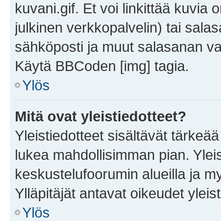
kuvani.gif. Et voi linkittää kuvia 
julkinen verkkopalvelin) tai sala
sähköposti ja muut salasanan vaa
Käytä BBCoden [img] tagia.
Ylös
Mitä ovat yleistiedotteet?
Yleistiedotteet sisältävät tärkeä
lukea mahdollisimman pian. Yleis
keskustelufoorumin alueilla ja m
Ylläpitäjät antavat oikeudet yleis
Ylös