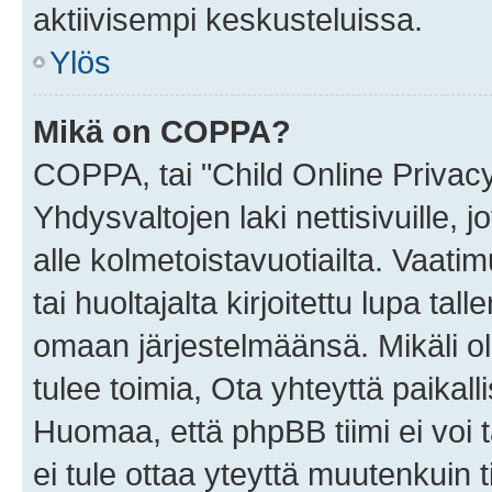
aktiivisempi keskusteluissa.
Ylös
Mikä on COPPA?
COPPA, tai "Child Online Privac
Yhdysvaltojen laki nettisivuille, 
alle kolmetoistavuotiailta. Vaa
tai huoltajalta kirjoitettu lupa ta
omaan järjestelmäänsä. Mikäli 
tulee toimia, Ota yhteyttä paika
Huomaa, että phpBB tiimi ei voi t
ei tule ottaa yteyttä muutenkuin t