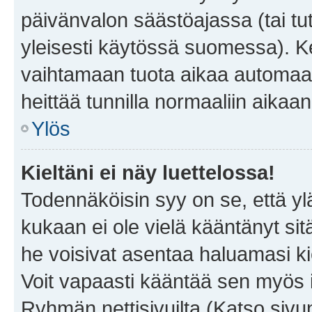
päivänvalon säästöajassa (tai tu
yleisesti käytössä suomessa). Ke
vaihtamaan tuota aikaa automaatti
heittää tunnilla normaaliin aikaan
Ylös
Kieltäni ei näy luettelossa!
Todennäköisin syy on se, että yläp
kukaan ei ole vielä kääntänyt sitä 
he voisivat asentaa haluamasi ki
Voit vapaasti kääntää sen myös i
Ryhmän nettisivuilta (Katso sivun