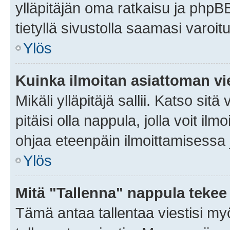
ylläpitäjän oma ratkaisu ja phpB
tietyllä sivustolla saamasi varoi
Ylös
Kuinka ilmoitan asiattoman vie
Mikäli ylläpitäjä sallii. Katso sitä
pitäisi olla nappula, jolla voit i
ohjaa eteenpäin ilmoittamisessa j
Ylös
Mitä "Tallenna" nappula tekee
Tämä antaa tallentaa viestisi m