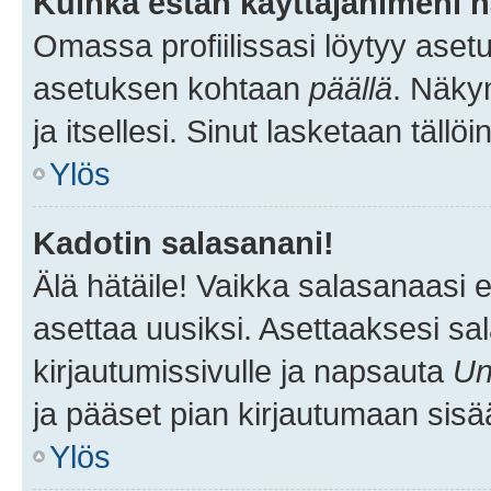
Kuinka estän käyttäjänimeni n
Omassa profiilissasi löytyy aset
asetuksen kohtaan
päällä
. Näkym
ja itsellesi. Sinut lasketaan tällö
Ylös
Kadotin salasanani!
Älä hätäile! Vaikka salasanaasi 
asettaa uusiksi. Asettaaksesi s
kirjautumissivulle ja napsauta
Un
ja pääset pian kirjautumaan sisä
Ylös