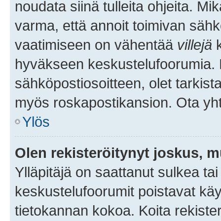
noudata siinä tulleita ohjeita. Mi
varma, että annoit toimivan sähk
vaatimiseen on vähentää
villejä
k
hyväkseen keskustelufoorumia. Mi
sähköpostiosoitteen, olet tarkista
myös roskapostikansion. Ota yhte
Ylös
Olen rekisteröitynyt joskus, 
Ylläpitäjä on saattanut sulkea ta
keskustelufoorumit poistavat k
tietokannan kokoa. Koita rekister