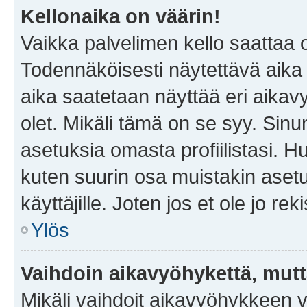
Kellonaika on väärin!
Vaikka palvelimen kello saattaa 
Todennäköisesti näytettävä aika
aika saatetaan näyttää eri aika
olet. Mikäli tämä on se syy. Si
asetuksia omasta profiilistasi. 
kuten suurin osa muistakin asetuks
käyttäjille. Joten jos et ole jo rek
Ylös
Vaihdoin aikavyöhykettä, mutta 
Mikäli vaihdoit aikavyöhykkeen 