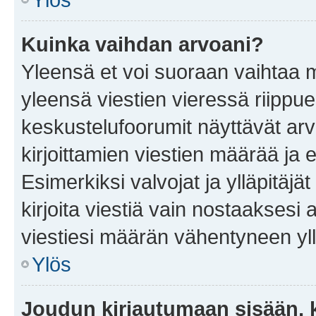
Kuinka vaihdan arvoani?
Yleensä et voi suoraan vaihtaa 
yleensä viestien vieressä riippu
keskustelufoorumit näyttävät ar
kirjoittamien viestien määrää ja er
Esimerkiksi valvojat ja ylläpitäjä
kirjoita viestiä vain nostaakses
viestiesi määrän vähentyneen yl
Ylös
Joudun kirjautumaan sisään, k