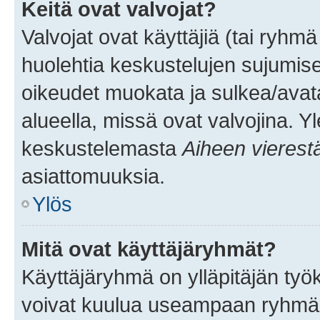
Keitä ovat valvojat?
Valvojat ovat käyttäjiä (tai ryhmä
huolehtia keskustelujen sujumise
oikeudet muokata ja sulkea/avata, 
alueella, missä ovat valvojina. Y
keskustelemasta
Aiheen vierest
asiattomuuksia.
Ylös
Mitä ovat käyttäjäryhmät?
Käyttäjäryhmä on ylläpitäjän työka
voivat kuulua useampaan ryhmään