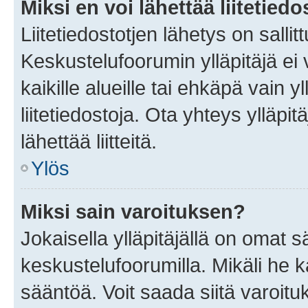
Miksi en voi lähettää liitetied
Liitetiedostotjen lähetys on sallit
Keskustelufoorumin ylläpitäjä ei v
kaikille alueille tai ehkäpä vain 
liitetiedostoja. Ota yhteys ylläpit
lähettää liitteitä.
Ylös
Miksi sain varoituksen?
Jokaisella ylläpitäjällä on omat 
keskustelufoorumilla. Mikäli he ka
sääntöä. Voit saada siitä varoi