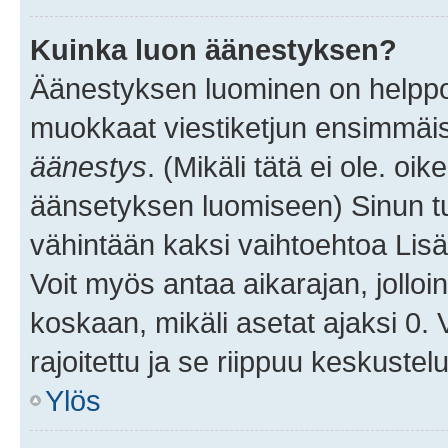
Kuinka luon äänestyksen?
Äänestyksen luominen on helppoa.
muokkaat viestiketjun ensimmäis
äänestys
. (Mikäli tätä ei ole. oik
äänsetyksen luomiseen) Sinun tu
vähintään kaksi vaihtoehtoa Lisää
Voit myös antaa aikarajan, jolloi
koskaan, mikäli asetat ajaksi 0.
rajoitettu ja se riippuu keskustel
Ylös