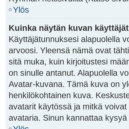
Ylös
Kuinka näytän kuvan käyttäjä
Käyttäjätunnuksesi alapuolella vo
arvoosi. Yleensä nämä ovat tähtiä 
sitä muka, kuin kirjoitustesi mää
on sinulle antanut. Alapuolella v
Avatar-kuvana. Tämä kuva on yle
henkilökohtainen kuva. Keskuste
avatarit käytössä ja mitkä voivat 
avataria. Sinun kannattaa kysyä yl
Ylös