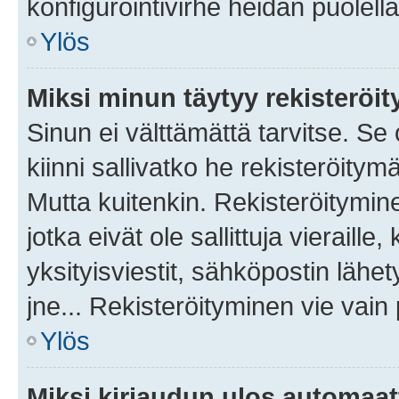
konfigurointivirhe heidän puolella
Ylös
Miksi minun täytyy rekisteröit
Sinun ei välttämättä tarvitse. Se
kiinni sallivatko he rekisteröitym
Mutta kuitenkin. Rekisteröitymine
jotka eivät ole sallittuja vierail
yksityisviestit, sähköpostin lähet
jne... Rekisteröityminen vie vain
Ylös
Miksi kirjaudun ulos automaat