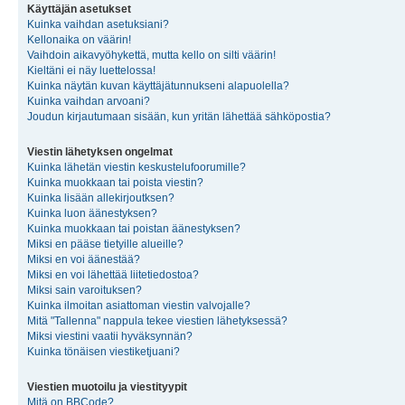
Käyttäjän asetukset
Kuinka vaihdan asetuksiani?
Kellonaika on väärin!
Vaihdoin aikavyöhykettä, mutta kello on silti väärin!
Kieltäni ei näy luettelossa!
Kuinka näytän kuvan käyttäjätunnukseni alapuolella?
Kuinka vaihdan arvoani?
Joudun kirjautumaan sisään, kun yritän lähettää sähköpostia?
Viestin lähetyksen ongelmat
Kuinka lähetän viestin keskustelufoorumille?
Kuinka muokkaan tai poista viestin?
Kuinka lisään allekirjoutksen?
Kuinka luon äänestyksen?
Kuinka muokkaan tai poistan äänestyksen?
Miksi en pääse tietyille alueille?
Miksi en voi äänestää?
Miksi en voi lähettää liitetiedostoa?
Miksi sain varoituksen?
Kuinka ilmoitan asiattoman viestin valvojalle?
Mitä "Tallenna" nappula tekee viestien lähetyksessä?
Miksi viestini vaatii hyväksynnän?
Kuinka tönäisen viestiketjuani?
Viestien muotoilu ja viestityypit
Mitä on BBCode?