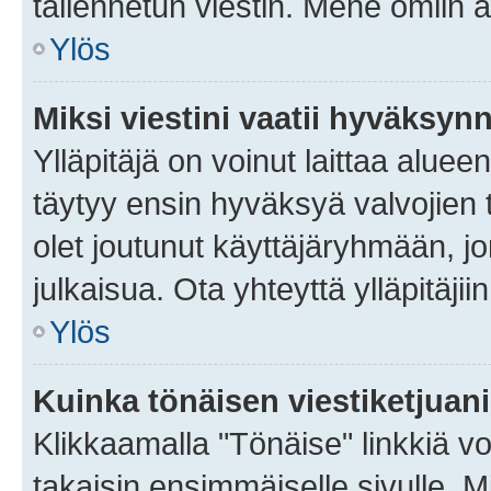
tallennetun viestin. Mene omiin a
Ylös
Miksi viestini vaatii hyväksyn
Ylläpitäjä on voinut laittaa alueen
täytyy ensin hyväksyä valvojien 
olet joutunut käyttäjäryhmään, jo
julkaisua. Ota yhteyttä ylläpitäjii
Ylös
Kuinka tönäisen viestiketjuan
Klikkaamalla "Tönäise" linkkiä voi
takaisin ensimmäiselle sivulle. M