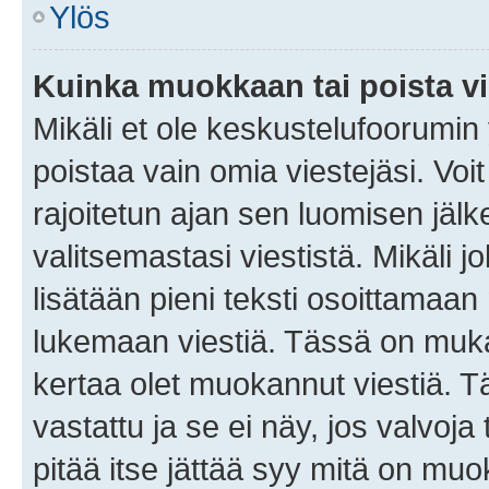
Ylös
Kuinka muokkaan tai poista vi
Mikäli et ole keskustelufoorumin y
poistaa vain omia viestejäsi. Voi
rajoitetun ajan sen luomisen jäl
valitsemastasi viestistä. Mikäli jo
lisätään pieni teksti osoittama
lukemaan viestiä. Tässä on mu
kertaa olet muokannut viestiä. Tä
vastattu ja se ei näy, jos valvoja
pitää itse jättää syy mitä on muo