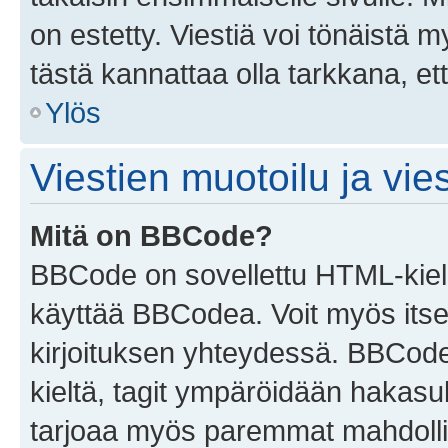
on estetty. Viestiä voi tönäistä m
tästä kannattaa olla tarkkana, e
Ylös
Viestien muotoilu ja vies
Mitä on BBCode?
BBCode on sovellettu HTML-kieles
käyttää BBCodea. Voit myös itse
kirjoituksen yhteydessä. BBCode 
kieltä, tagit ympäröidään hakasului
tarjoaa myös paremmat mahdollis