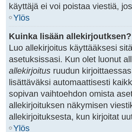
käyttäjä ei voi poistaa viestiä, jo
Ylös
Kuinka lisään allekirjoutksen?
Luo allekirjoitus käyttääksesi si
asetuksissasi. Kun olet luonut all
allekirjoitus
ruudun kirjoittaessasi
lisättäväksi automaattisesti kaikki
sopivan vaihtoehdon omista asetu
allekirjoituksen näkymisen viesti
allekirjoituksesta, kun kirjoitat uu
Ylös