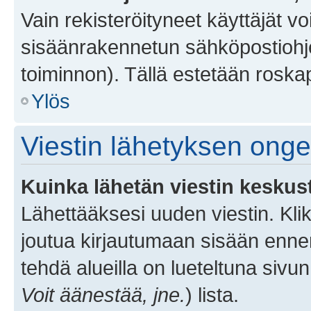
Vain rekisteröityneet käyttäjät v
sisäänrakennetun sähköpostiohjel
toiminnon). Tällä estetään roskap
Ylös
Viestin lähetyksen ong
Kuinka lähetän viestin keskus
Lähettääksesi uuden viestin. Kl
joutua kirjautumaan sisään ennen 
tehdä alueilla on lueteltuna sivun
Voit äänestää, jne.
) lista.