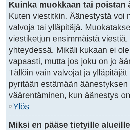
Kuinka muokkaan tai poistan
Kuten viestitkin. Äänestystä voi
valvoja tai ylläpitäjä. Muokatak
viestiketjun ensimmäistä viestiä
yhteydessä. Mikäli kukaan ei ol
vapaasti, mutta jos joku on jo ä
Tällöin vain valvojat ja ylläpitäjä
pyritään estämään äänestyksen 
väärentäminen, kun äänestys on
Ylös
Miksi en pääse tietyille alueill