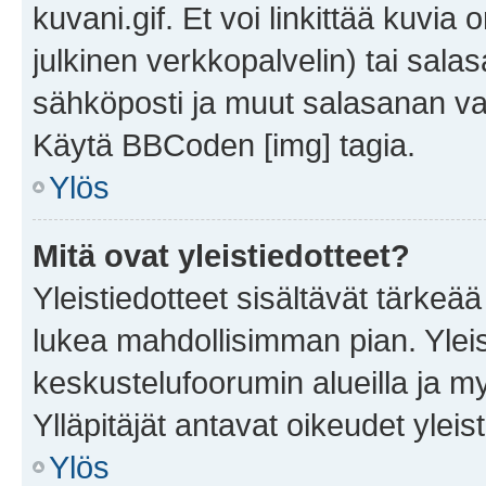
kuvani.gif. Et voi linkittää kuvia 
julkinen verkkopalvelin) tai sala
sähköposti ja muut salasanan vaa
Käytä BBCoden [img] tagia.
Ylös
Mitä ovat yleistiedotteet?
Yleistiedotteet sisältävät tärkeä
lukea mahdollisimman pian. Yleis
keskustelufoorumin alueilla ja m
Ylläpitäjät antavat oikeudet yleis
Ylös