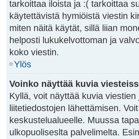
tarkoittaa iloista ja :( tarkoittaa 
käytettävistä hymiöistä viestin k
miten näitä käytät, sillä liian m
helposti lukukelvottoman ja valvo
koko viestin.
Ylös
Voinko näyttää kuvia viesteis
Kyllä, voit näyttää kuvia viestien 
liitetiedostojen lähettämisen. Vo
keskustelualueelle. Muussa tapa
ulkopuoliseslta palvelimelta. Es