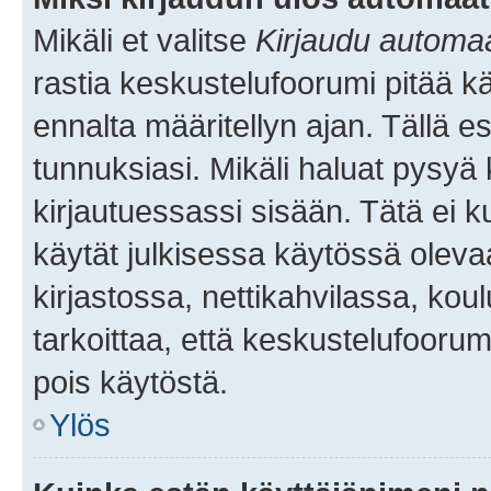
Mikäli et valitse
Kirjaudu automaat
rastia keskustelufoorumi pitää k
ennalta määritellyn ajan. Tällä e
tunnuksiasi. Mikäli haluat pysyä 
kirjautuessassi sisään. Tätä ei k
käytät julkisessa käytössä oleva
kirjastossa, nettikahvilassa, koul
tarkoittaa, että keskustelufoorum
pois käytöstä.
Ylös