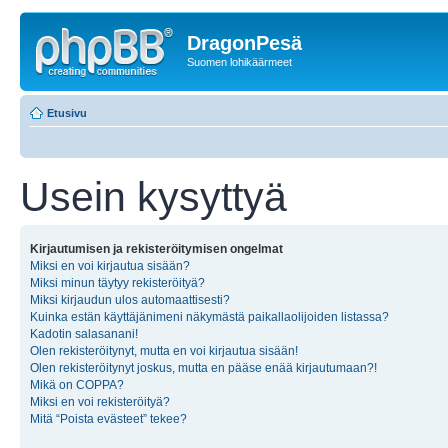
DragonPesä
Suomen lohikäärmeet
Etusivu
Usein kysyttyä
Kirjautumisen ja rekisteröitymisen ongelmat
Miksi en voi kirjautua sisään?
Miksi minun täytyy rekisteröityä?
Miksi kirjaudun ulos automaattisesti?
Kuinka estän käyttäjänimeni näkymästä paikallaolijoiden listassa?
Kadotin salasanani!
Olen rekisteröitynyt, mutta en voi kirjautua sisään!
Olen rekisteröitynyt joskus, mutta en pääse enää kirjautumaan?!
Mikä on COPPA?
Miksi en voi rekisteröityä?
Mitä “Poista evästeet” tekee?