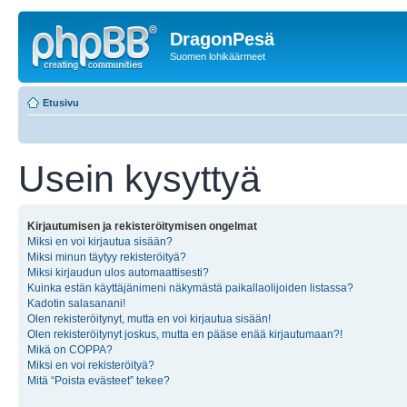
DragonPesä
Suomen lohikäärmeet
Etusivu
Usein kysyttyä
Kirjautumisen ja rekisteröitymisen ongelmat
Miksi en voi kirjautua sisään?
Miksi minun täytyy rekisteröityä?
Miksi kirjaudun ulos automaattisesti?
Kuinka estän käyttäjänimeni näkymästä paikallaolijoiden listassa?
Kadotin salasanani!
Olen rekisteröitynyt, mutta en voi kirjautua sisään!
Olen rekisteröitynyt joskus, mutta en pääse enää kirjautumaan?!
Mikä on COPPA?
Miksi en voi rekisteröityä?
Mitä “Poista evästeet” tekee?