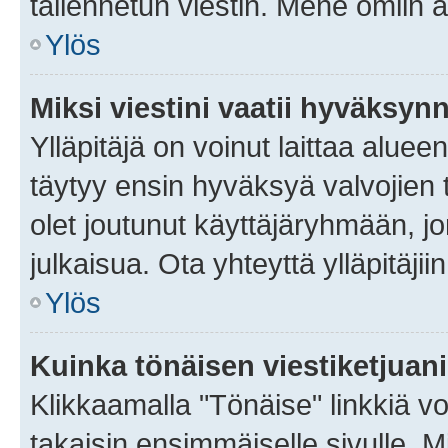
tallennetun viestin. Mene omiin a
Ylös
Miksi viestini vaatii hyväksyn
Ylläpitäjä on voinut laittaa alueen
täytyy ensin hyväksyä valvojien 
olet joutunut käyttäjäryhmään, jo
julkaisua. Ota yhteyttä ylläpitäjii
Ylös
Kuinka tönäisen viestiketjuan
Klikkaamalla "Tönäise" linkkiä voi
takaisin ensimmäiselle sivulle. M