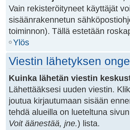
Vain rekisteröityneet käyttäjät v
sisäänrakennetun sähköpostiohjel
toiminnon). Tällä estetään roskap
Ylös
Viestin lähetyksen ong
Kuinka lähetän viestin keskus
Lähettääksesi uuden viestin. Kl
joutua kirjautumaan sisään ennen 
tehdä alueilla on lueteltuna sivun
Voit äänestää, jne.
) lista.