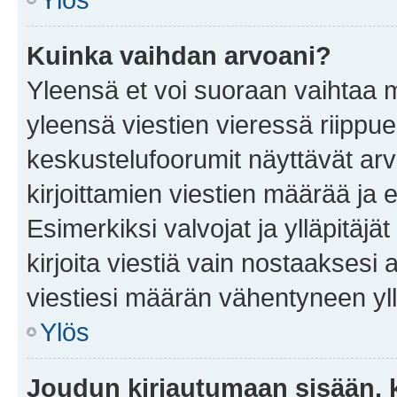
Kuinka vaihdan arvoani?
Yleensä et voi suoraan vaihtaa 
yleensä viestien vieressä riippu
keskustelufoorumit näyttävät ar
kirjoittamien viestien määrää ja er
Esimerkiksi valvojat ja ylläpitäjä
kirjoita viestiä vain nostaakses
viestiesi määrän vähentyneen yl
Ylös
Joudun kirjautumaan sisään, k