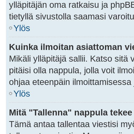
ylläpitäjän oma ratkaisu ja phpB
tietyllä sivustolla saamasi varoi
Ylös
Kuinka ilmoitan asiattoman vie
Mikäli ylläpitäjä sallii. Katso sitä
pitäisi olla nappula, jolla voit i
ohjaa eteenpäin ilmoittamisessa j
Ylös
Mitä "Tallenna" nappula tekee
Tämä antaa tallentaa viestisi m