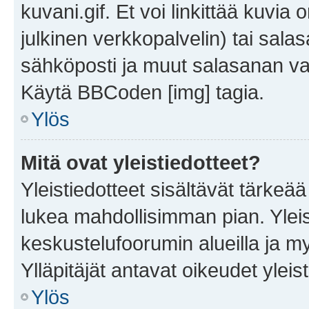
kuvani.gif. Et voi linkittää kuvia 
julkinen verkkopalvelin) tai sala
sähköposti ja muut salasanan vaa
Käytä BBCoden [img] tagia.
Ylös
Mitä ovat yleistiedotteet?
Yleistiedotteet sisältävät tärkeä
lukea mahdollisimman pian. Yleis
keskustelufoorumin alueilla ja m
Ylläpitäjät antavat oikeudet yleis
Ylös