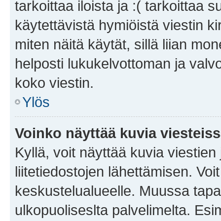
tarkoittaa iloista ja :( tarkoittaa 
käytettävistä hymiöistä viestin k
miten näitä käytät, sillä liian m
helposti lukukelvottoman ja valvo
koko viestin.
Ylös
Voinko näyttää kuvia viesteis
Kyllä, voit näyttää kuvia viestien 
liitetiedostojen lähettämisen. Vo
keskustelualueelle. Muussa tapa
ulkopuoliseslta palvelimelta. Es