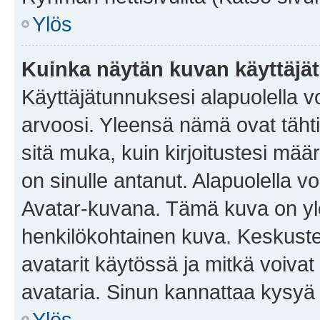
Ylös
Kuinka näytän kuvan käyttäjä
Käyttäjätunnuksesi alapuolella vo
arvoosi. Yleensä nämä ovat tähtiä 
sitä muka, kuin kirjoitustesi mää
on sinulle antanut. Alapuolella v
Avatar-kuvana. Tämä kuva on yle
henkilökohtainen kuva. Keskuste
avatarit käytössä ja mitkä voivat 
avataria. Sinun kannattaa kysyä yl
Ylös