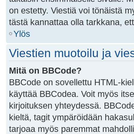
on estetty. Viestiä voi tönäistä m
tästä kannattaa olla tarkkana, e
Ylös
Viestien muotoilu ja vies
Mitä on BBCode?
BBCode on sovellettu HTML-kieles
käyttää BBCodea. Voit myös itse
kirjoituksen yhteydessä. BBCode 
kieltä, tagit ympäröidään hakasului
tarjoaa myös paremmat mahdollis