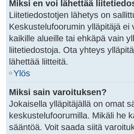
Miksi en voi lähettää liitetied
Liitetiedostotjen lähetys on sallit
Keskustelufoorumin ylläpitäjä ei v
kaikille alueille tai ehkäpä vain 
liitetiedostoja. Ota yhteys ylläpit
lähettää liitteitä.
Ylös
Miksi sain varoituksen?
Jokaisella ylläpitäjällä on omat 
keskustelufoorumilla. Mikäli he ka
sääntöä. Voit saada siitä varoi