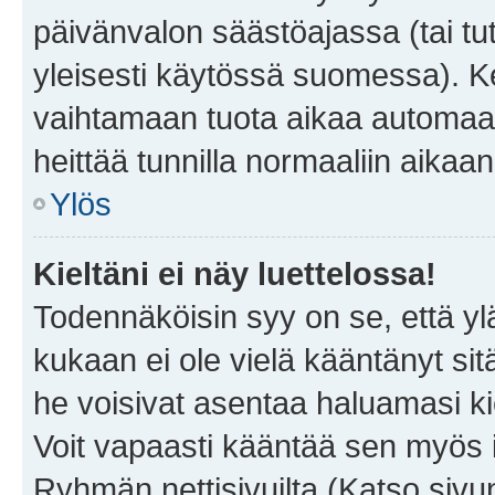
päivänvalon säästöajassa (tai tu
yleisesti käytössä suomessa). Ke
vaihtamaan tuota aikaa automaatti
heittää tunnilla normaaliin aikaan
Ylös
Kieltäni ei näy luettelossa!
Todennäköisin syy on se, että yläp
kukaan ei ole vielä kääntänyt sitä 
he voisivat asentaa haluamasi ki
Voit vapaasti kääntää sen myös i
Ryhmän nettisivuilta (Katso sivun