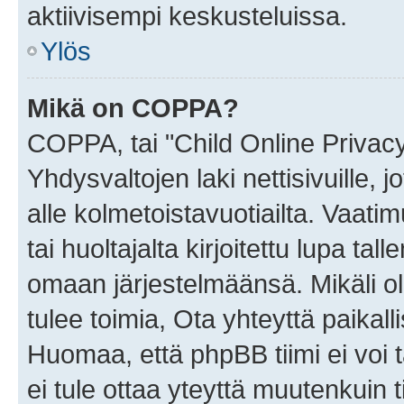
aktiivisempi keskusteluissa.
Ylös
Mikä on COPPA?
COPPA, tai "Child Online Privac
Yhdysvaltojen laki nettisivuille, 
alle kolmetoistavuotiailta. Vaa
tai huoltajalta kirjoitettu lupa ta
omaan järjestelmäänsä. Mikäli 
tulee toimia, Ota yhteyttä paika
Huomaa, että phpBB tiimi ei voi t
ei tule ottaa yteyttä muutenkuin t