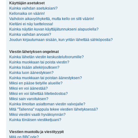
Käyttäjän asetukset
Kuinka vaihdan asetuksiani?
Kellonaika on väärin!
Vaihdoin aikavyöhykettä, mutta kello on silti väärin!
Kieltäni ei näy luettelossa!
Kuinka näytän kuvan käyttäjätunnukseni alapuolella?
Kuinka vaihdan arvoani?
Joudun kirjautumaan sisään, kun yritän lähettää sähköpostia?
Viestin lähetyksen ongelmat
Kuinka lähetän viestin keskustelufoorumille?
Kuinka muokkaan tai poista viestin?
Kuinka lisään allekirjoutksen?
Kuinka luon äänestyksen?
Kuinka muokkaan tai poistan äänestyksen?
Miksi en pääse tietyille alueille?
Miksi en voi äänestää?
Miksi en voi lähettää liitetiedostoa?
Miksi sain varoituksen?
Kuinka ilmoitan asiattoman viestin valvojalle?
Mitä "Tallenna" nappula tekee viestien lähetyksessä?
Miksi viestini vaatii hyväksynnän?
Kuinka tönäisen viestiketjuani?
Viestien muotoilu ja viestityypit
Mitä on BBCode?