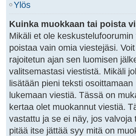
Ylös
Kuinka muokkaan tai poista vi
Mikäli et ole keskustelufoorumin y
poistaa vain omia viestejäsi. Voi
rajoitetun ajan sen luomisen jäl
valitsemastasi viestistä. Mikäli jo
lisätään pieni teksti osoittama
lukemaan viestiä. Tässä on mu
kertaa olet muokannut viestiä. Tä
vastattu ja se ei näy, jos valvoja
pitää itse jättää syy mitä on muo