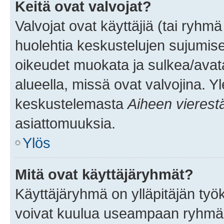
Keitä ovat valvojat?
Valvojat ovat käyttäjiä (tai ryhmä
huolehtia keskustelujen sujumise
oikeudet muokata ja sulkea/avata, 
alueella, missä ovat valvojina. Y
keskustelemasta
Aiheen vierest
asiattomuuksia.
Ylös
Mitä ovat käyttäjäryhmät?
Käyttäjäryhmä on ylläpitäjän työka
voivat kuulua useampaan ryhmään