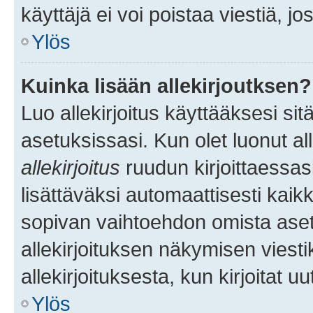
käyttäjä ei voi poistaa viestiä, jo
Ylös
Kuinka lisään allekirjoutksen?
Luo allekirjoitus käyttääksesi si
asetuksissasi. Kun olet luonut all
allekirjoitus
ruudun kirjoittaessasi
lisättäväksi automaattisesti kaikki
sopivan vaihtoehdon omista asetu
allekirjoituksen näkymisen viesti
allekirjoituksesta, kun kirjoitat uu
Ylös