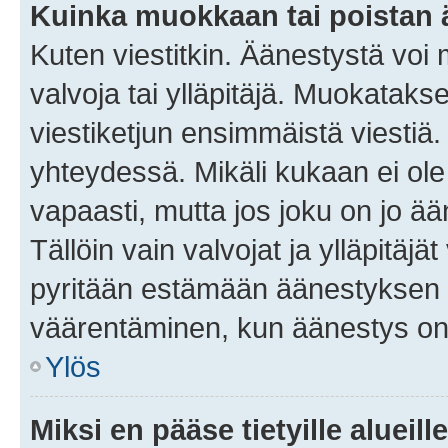
Kuinka muokkaan tai poistan
Kuten viestitkin. Äänestystä voi
valvoja tai ylläpitäjä. Muokatak
viestiketjun ensimmäistä viestiä
yhteydessä. Mikäli kukaan ei ol
vapaasti, mutta jos joku on jo ä
Tällöin vain valvojat ja ylläpitäjä
pyritään estämään äänestyksen 
väärentäminen, kun äänestys on
Ylös
Miksi en pääse tietyille alueill