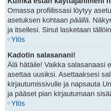
Kuinka estän käyttäjänimeni n
Omassa profiilissasi löytyy aset
asetuksen kohtaan
päällä
. Näkym
ja itsellesi. Sinut lasketaan tällö
Ylös
Kadotin salasanani!
Älä hätäile! Vaikka salasanaasi 
asettaa uusiksi. Asettaaksesi s
kirjautumissivulle ja napsauta
Un
ja pääset pian kirjautumaan sisä
Ylös