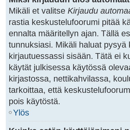
Mikäli et valitse
Kirjaudu automaat
rastia keskustelufoorumi pitää k
ennalta määritellyn ajan. Tällä e
tunnuksiasi. Mikäli haluat pysyä 
kirjautuessassi sisään. Tätä ei k
käytät julkisessa käytössä oleva
kirjastossa, nettikahvilassa, koul
tarkoittaa, että keskustelufoorum
pois käytöstä.
Ylös