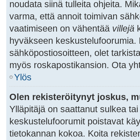
noudata siinä tulleita ohjeita. Mi
varma, että annoit toimivan sähk
vaatimiseen on vähentää
villejä
k
hyväkseen keskustelufoorumia. Mi
sähköpostiosoitteen, olet tarkista
myös roskapostikansion. Ota yhte
Ylös
Olen rekisteröitynyt joskus, 
Ylläpitäjä on saattanut sulkea ta
keskustelufoorumit poistavat k
tietokannan kokoa. Koita rekister