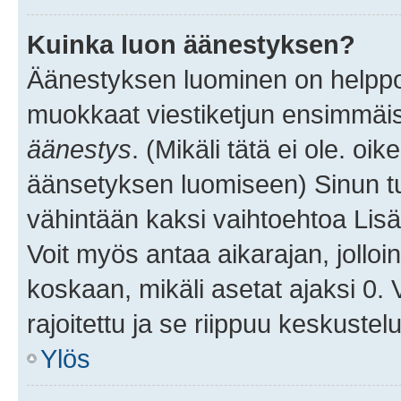
Kuinka luon äänestyksen?
Äänestyksen luominen on helppoa.
muokkaat viestiketjun ensimmäis
äänestys
. (Mikäli tätä ei ole. oik
äänsetyksen luomiseen) Sinun tu
vähintään kaksi vaihtoehtoa Lisää
Voit myös antaa aikarajan, jolloi
koskaan, mikäli asetat ajaksi 0.
rajoitettu ja se riippuu keskustel
Ylös