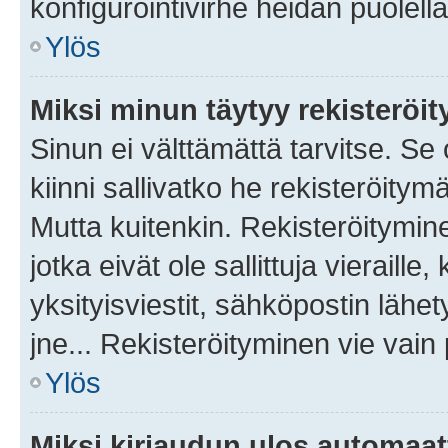
konfigurointivirhe heidän puolella
Ylös
Miksi minun täytyy rekisteröit
Sinun ei välttämättä tarvitse. Se
kiinni sallivatko he rekisteröitym
Mutta kuitenkin. Rekisteröitymine
jotka eivät ole sallittuja vierail
yksityisviestit, sähköpostin lähet
jne... Rekisteröityminen vie vain
Ylös
Miksi kirjaudun ulos automaat