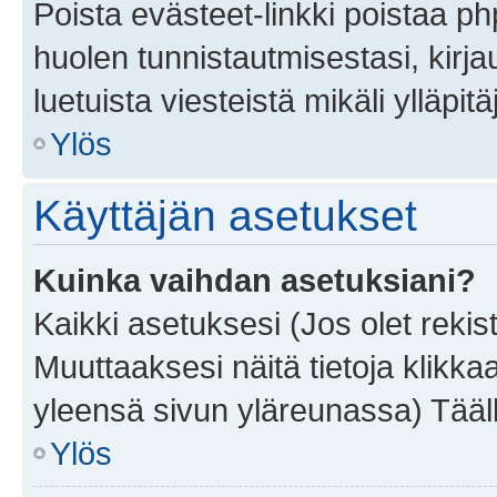
Poista evästeet-linkki poistaa p
huolen tunnistautmisestasi, kirja
luetuista viesteistä mikäli ylläpitä
Ylös
Käyttäjän asetukset
Kuinka vaihdan asetuksiani?
Kaikki asetuksesi (Jos olet rekist
Muuttaaksesi näitä tietoja klikka
yleensä sivun yläreunassa) Tääll
Ylös