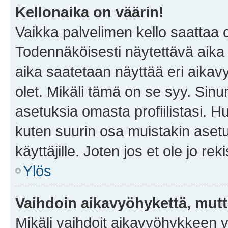
Kellonaika on väärin!
Vaikka palvelimen kello saattaa 
Todennäköisesti näytettävä aika
aika saatetaan näyttää eri aika
olet. Mikäli tämä on se syy. Si
asetuksia omasta profiilistasi. 
kuten suurin osa muistakin asetuks
käyttäjille. Joten jos et ole jo rek
Ylös
Vaihdoin aikavyöhykettä, mutta 
Mikäli vaihdoit aikavyöhykkeen 