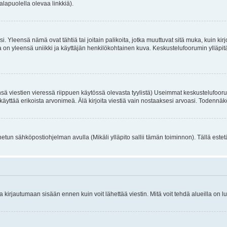
alapuolella olevaa linkkiä).
. Yleensä nämä ovat tähtiä tai joitain palikoita, jotka muuttuvat sitä muka, kuin kir
n yleensä uniikki ja käyttäjän henkilökohtainen kuva. Keskustelufoorumin ylläpitäjä
sä viestien vieressä riippuen käytössä olevasta tyylistä) Useimmat keskustelufooru
oivat käyttää erikoista arvonimeä. Älä kirjoita viestiä vain nostaaksesi arvoasi. Tod
netun sähköpostiohjelman avulla (Mikäli ylläpito sallii tämän toiminnon). Tällä estet
irjautumaan sisään ennen kuin voit lähettää viestin. Mitä voit tehdä alueilla on lu