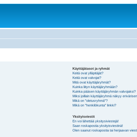
Käyttäjätasot ja ryhmät
Keitä ovat ylläpitäjät?
Keitä ovat valvojat?
Mitä ovat käyttäjäryhmät?
Kuinka liityn käyttäjäryhmään?
Kuinka pääsen käyttäjäryhmän valvojaksi?
Miksi joillain käyttäjäryhmä näkyy erivärise
Mikä on "oletusryhmä"?
Mikä on "henkilökunta" linkki?
Yksityisviestit
En voi lähettää yksitysiviestejä!
Saan roskapostia yksityisviestinä!
Olen saanut roskapostia tai herjaavan viesti