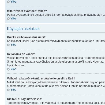
Ylös
Mitä “Poista evästeet” tekee?
Poista evästeet-linkki poistaa phpBB3 luomat evästeet, jotka pitävät huolen tunn
Ylös
Käyttäjän asetukset
Kuinka vaihdan asetuksiani?
Kaikki asetuksesi (Jos olet rekisteröitynyt) on tallennettu tietokantaan. Muutta
Ylös
Kellonaika on väärin!
Vaikka palvelimen kello saattaa olla joskus väärässä ajassa. Todennäköisesti
Sinun tulee muuttaa aikavyöhykkeen asetuksia omasta profiilistasi. Huomaa, että 
hyvä tilaisuus!
Ylös
Vaihdoin aikavyöhykettä, mutta kello on silti väärin!
Mikäli vaihdoit aikavyöhykkeen varmasti oikeaksi. Todennäköisin syy on päiv
automaattisesti, joten kesällä tuo aika voi heittää tunnilla normaaliin aikaan v
Ylös
Kieltäni ei näy luettelossa!
Todennäköisin syy on se, että yläpitäjä ei ole asentanut kielipakettia tai kuka