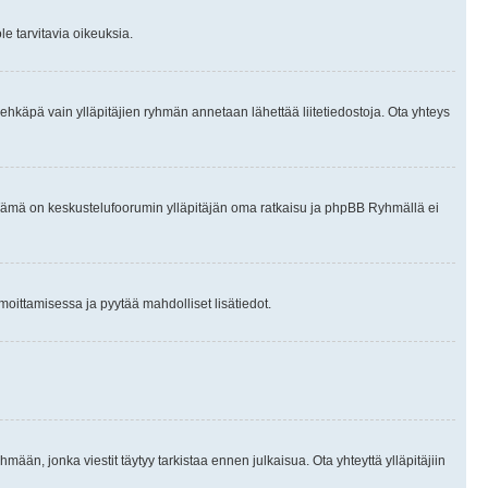
le tarvitavia oikeuksia.
tai ehkäpä vain ylläpitäjien ryhmän annetaan lähettää liitetiedostoja. Ota yhteys
en. Tämä on keskustelufoorumin ylläpitäjän oma ratkaisu ja phpBB Ryhmällä ei
ilmoittamisessa ja pyytää mahdolliset lisätiedot.
hmään, jonka viestit täytyy tarkistaa ennen julkaisua. Ota yhteyttä ylläpitäjiin