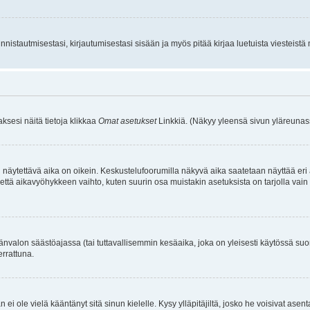
istautmisestasi, kirjautumisestasi sisään ja myös pitää kirjaa luetuista viesteistä mi
aksesi näitä tietoja klikkaa
Omat asetukset
Linkkiä. (Näkyy yleensä sivun yläreunass
 näytettävä aika on oikein. Keskustelufoorumilla näkyvä aika saatetaan näyttää eri
aikavyöhykkeen vaihto, kuten suurin osa muistakin asetuksista on tarjolla vain rekist
änvalon säästöajassa (tai tuttavallisemmin kesäaika, joka on yleisesti käytössä su
errattuna.
an ei ole vielä kääntänyt sitä sinun kielelle. Kysy ylläpitäjiltä, josko he voisivat a