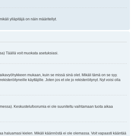
käli ylläpitäjä on näin määritellyt.
a) Täällä voit muokata asetuksiasi.
 aikavyöhykkeen mukaan, kuin se missä sinä olet. Mikäli tämä on se syy.
eröityneille käyttäjille. Joten jos et ole jo rekisteröitynyt. Nyt voisi olla
omessa). Keskustelufoorumia ei ole suuniteltu vaihtamaan tuota aikaa
sentaa haluamasi kielen. Mikäli käännöstä ei ole olemassa. Voit vapaasti kääntää