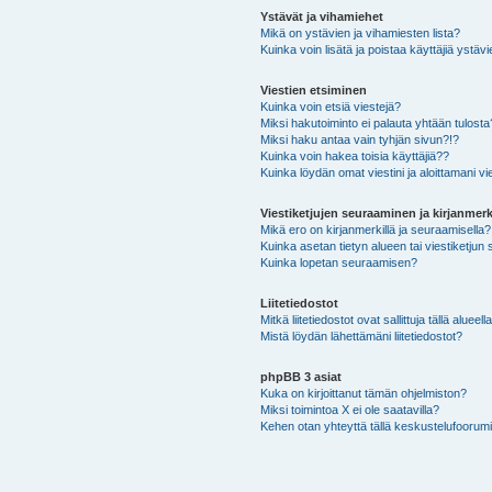
Ystävät ja vihamiehet
Mikä on ystävien ja vihamiesten lista?
Kuinka voin lisätä ja poistaa käyttäjiä ystävi
Viestien etsiminen
Kuinka voin etsiä viestejä?
Miksi hakutoiminto ei palauta yhtään tulosta
Miksi haku antaa vain tyhjän sivun?!?
Kuinka voin hakea toisia käyttäjiä??
Kuinka löydän omat viestini ja aloittamani vie
Viestiketjujen seuraaminen ja kirjanmerk
Mikä ero on kirjanmerkillä ja seuraamisella?
Kuinka asetan tietyn alueen tai viestiketjun
Kuinka lopetan seuraamisen?
Liitetiedostot
Mitkä liitetiedostot ovat sallittuja tällä alueell
Mistä löydän lähettämäni liitetiedostot?
phpBB 3 asiat
Kuka on kirjoittanut tämän ohjelmiston?
Miksi toimintoa X ei ole saatavilla?
Kehen otan yhteyttä tällä keskustelufoorumilla