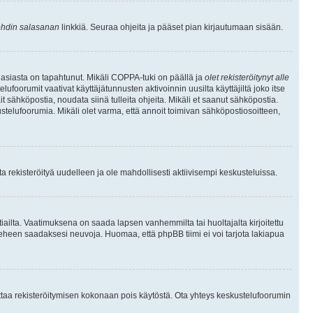
hdin salasanan
linkkiä. Seuraa ohjeita ja pääset pian kirjautumaan sisään.
 asiasta on tapahtunut. Mikäli COPPA-tuki on päällä ja
olet rekisteröitynyt alle
ufoorumit vaativat käyttäjätunnusten aktivoinnin uusilta käyttäjiltä joko itse
ait sähköpostia, noudata siinä tulleita ohjeita. Mikäli et saanut sähköpostia.
telufoorumia. Mikäli olet varma, että annoit toimivan sähköpostiosoitteen,
 rekisteröityä uudelleen ja ole mahdollisesti aktiivisempi keskusteluissa.
tiailta. Vaatimuksena on saada lapsen vanhemmilta tai huoltajalta kirjoitettu
ieheen saadaksesi neuvoja. Huomaa, että phpBB tiimi ei voi tarjota lakiapua
 ottaa rekisteröitymisen kokonaan pois käytöstä. Ota yhteys keskustelufoorumin