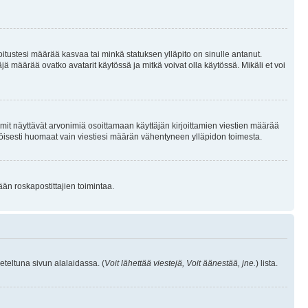
joitustesi määrää kasvaa tai minkä statuksen ylläpito on sinulle antanut.
 määrää ovatko avatarit käytössä ja mitkä voivat olla käytössä. Mikäli et voi
mit näyttävät arvonimiä osoittamaan käyttäjän kirjoittamien viestien määrää
ennäköisesti huomaat vain viestiesi määrän vähentyneen ylläpidon toimesta.
ään roskapostittajien toimintaa.
eteltuna sivun alalaidassa. (
Voit lähettää viestejä, Voit äänestää, jne.
) lista.