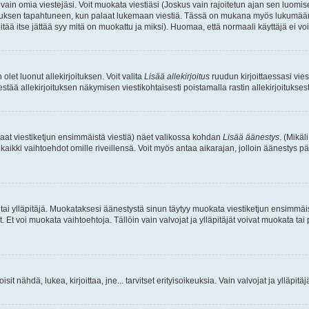
a vain omia viestejäsi. Voit muokata viestiäsi (Joskus vain rajoitetun ajan sen luom
okkauksen tapahtuneen, kun palaat lukemaan viestiä. Tässä on mukana myös lukumäärä
pitää itse jättää syy mitä on muokattu ja miksi). Huomaa, että normaali käyttäjä ei voi 
olet luonut allekirjoituksen. Voit valita
Lisää allekirjoitus
ruudun kirjoittaessasi viest
tää allekirjoituksen näkymisen viestikohtaisesti poistamalla rastin allekirjoituksesta,
aat viestiketjun ensimmäistä viestiä) näet valikossa kohdan
Lisää äänestys
. (Mikäl
aikki vaihtoehdot omille riveillensä. Voit myös antaa aikarajan, jolloin äänestys pä
 tai ylläpitäjä. Muokataksesi äänestystä sinun täytyy muokata viestiketjun ensimmäi
. Et voi muokata vaihtoehtoja. Tällöin vain valvojat ja ylläpitäjät voivat muokata 
 voisit nähdä, lukea, kirjoittaa, jne... tarvitset erityisoikeuksia. Vain valvojat ja ylläpi