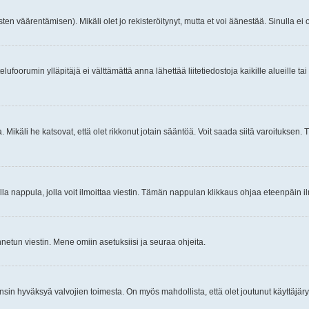
ten väärentämisen). Mikäli olet jo rekisteröitynyt, mutta et voi äänestää. Sinulla ei o
telufoorumin ylläpitäjä ei välttämättä anna lähettää liitetiedostoja kaikille alueille 
. Mikäli he katsovat, että olet rikkonut jotain sääntöä. Voit saada siitä varoituks
isi olla nappula, jolla voit ilmoittaa viestin. Tämän nappulan klikkaus ohjaa eteenpäin 
etun viestin. Mene omiin asetuksiisi ja seuraa ohjeita.
y ensin hyväksyä valvojien toimesta. On myös mahdollista, että olet joutunut käyttäjäry