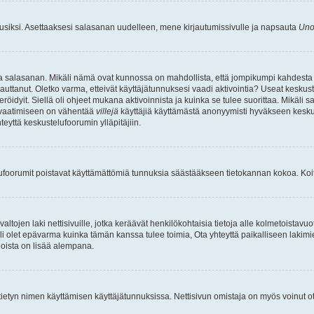
uusiksi. Asettaaksesi salasanan uudelleen, mene kirjautumissivulle ja napsauta
Uno
n ja salasanan. Mikäli nämä ovat kunnossa on mahdollista, että jompikumpi kahdesta
auttanut. Oletko varma, etteivät käyttäjätunnuksesi vaadi aktivointia? Useat keskustel
röidyit. Siellä oli ohjeet mukana aktivoinnista ja kuinka se tulee suorittaa. Mikäli s
n vaatimiseen on vähentää
villejä
käyttäjiä käyttämästä anonyymisti hyväkseen keskus
teyttä keskustelufoorumin ylläpitäjiin.
elufoorumit poistavat käyttämättömiä tunnuksia säästääkseen tietokannan kokoa. Koita
tojen laki nettisivuille, jotka keräävät henkilökohtaisia tietoja alle kolmetoistavuo
li olet epävarma kuinka tämän kanssa tulee toimia, Ota yhteyttä paikalliseen lakim
 joista on lisää alempana.
nyt tietyn nimen käyttämisen käyttäjätunnuksissa. Nettisivun omistaja on myös voinut