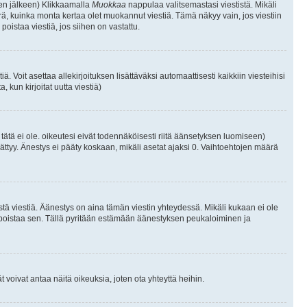
isen jälkeen) Klikkaamalla
Muokkaa
nappulaa valitsemastasi viestistä. Mikäli
, kuinka monta kertaa olet muokannut viestiä. Tämä näkyy vain, jos viestiin
poistaa viestiä, jos siihen on vastattu.
iä. Voit asettaa allekirjoituksen lisättäväksi automaattisesti kaikkiin viesteihisi
 kun kirjoitat uutta viestiä)
i tätä ei ole. oikeutesi eivät todennäköisesti riitä äänsetyksen luomiseen)
ättyy. Änestys ei pääty koskaan, mikäli asetat ajaksi 0. Vaihtoehtojen määrä
stä viestiä. Äänestys on aina tämän viestin yhteydessä. Mikäli kukaan ei ole
tai poistaa sen. Tällä pyritään estämään äänestyksen peukaloiminen ja
täjät voivat antaa näitä oikeuksia, joten ota yhteyttä heihin.