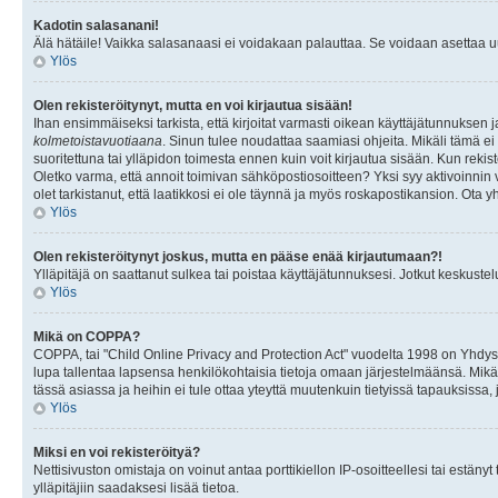
Kadotin salasanani!
Älä hätäile! Vaikka salasanaasi ei voidakaan palauttaa. Se voidaan asettaa 
Ylös
Olen rekisteröitynyt, mutta en voi kirjautua sisään!
Ihan ensimmäiseksi tarkista, että kirjoitat varmasti oikean käyttäjätunnukse
kolmetoistavuotiaana
. Sinun tulee noudattaa saamiasi ohjeita. Mikäli tämä ei 
suoritettuna tai ylläpidon toimesta ennen kuin voit kirjautua sisään. Kun rekiste
Oletko varma, että annoit toimivan sähköpostiosoitteen? Yksi syy aktivoinni
olet tarkistanut, että laatikkosi ei ole täynnä ja myös roskapostikansion. Ota yh
Ylös
Olen rekisteröitynyt joskus, mutta en pääse enää kirjautumaan?!
Ylläpitäjä on saattanut sulkea tai poistaa käyttäjätunnuksesi. Jotkut keskust
Ylös
Mikä on COPPA?
COPPA, tai "Child Online Privacy and Protection Act" vuodelta 1998 on Yhdysval
lupa tallentaa lapsensa henkilökohtaisia tietoja omaan järjestelmäänsä. Mikä
tässä asiassa ja heihin ei tule ottaa yteyttä muutenkuin tietyissä tapauksissa,
Ylös
Miksi en voi rekisteröityä?
Nettisivuston omistaja on voinut antaa porttikiellon IP-osoitteellesi tai estä
ylläpitäjiin saadaksesi lisää tietoa.