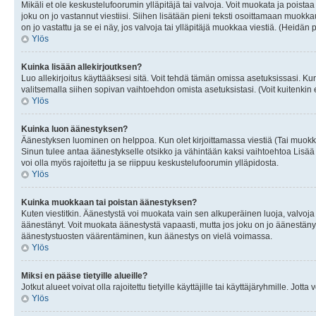
Mikäli et ole keskustelufoorumin ylläpitäjä tai valvoja. Voit muokata ja poista
joku on jo vastannut viestiisi. Siihen lisätään pieni teksti osoittamaan mu
on jo vastattu ja se ei näy, jos valvoja tai ylläpitäjä muokkaa viestiä. (Heidän 
Ylös
Kuinka lisään allekirjoutksen?
Luo allekirjoitus käyttääksesi sitä. Voit tehdä tämän omissa asetuksissasi. Kun 
valitsemalla siihen sopivan vaihtoehdon omista asetuksistasi. (Voit kuitenkin es
Ylös
Kuinka luon äänestyksen?
Äänestyksen luominen on helppoa. Kun olet kirjoittamassa viestiä (Tai muokk
Sinun tulee antaa äänestykselle otsikko ja vähintään kaksi vaihtoehtoa Lisää k
voi olla myös rajoitettu ja se riippuu keskustelufoorumin ylläpidosta.
Ylös
Kuinka muokkaan tai poistan äänestyksen?
Kuten viestitkin. Äänestystä voi muokata vain sen alkuperäinen luoja, valvoja
äänestänyt. Voit muokata äänestystä vapaasti, mutta jos joku on jo äänestänyt
äänestystuosten väärentäminen, kun äänestys on vielä voimassa.
Ylös
Miksi en pääse tietyille alueille?
Jotkut alueet voivat olla rajoitettu tietyille käyttäjille tai käyttäjäryhmille. Jotta
Ylös