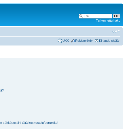
Tarkennettu haku
UKK
Rekisteröidy
Kirjaudu sisään
nä?
n sähköpostiini tältä keskustelufoorumilta!