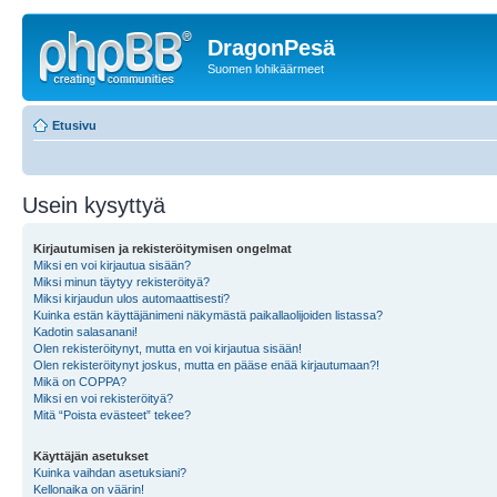
DragonPesä
Suomen lohikäärmeet
Etusivu
Usein kysyttyä
Kirjautumisen ja rekisteröitymisen ongelmat
Miksi en voi kirjautua sisään?
Miksi minun täytyy rekisteröityä?
Miksi kirjaudun ulos automaattisesti?
Kuinka estän käyttäjänimeni näkymästä paikallaolijoiden listassa?
Kadotin salasanani!
Olen rekisteröitynyt, mutta en voi kirjautua sisään!
Olen rekisteröitynyt joskus, mutta en pääse enää kirjautumaan?!
Mikä on COPPA?
Miksi en voi rekisteröityä?
Mitä “Poista evästeet” tekee?
Käyttäjän asetukset
Kuinka vaihdan asetuksiani?
Kellonaika on väärin!