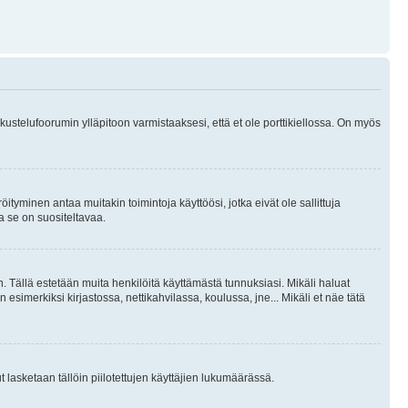
skustelufoorumin ylläpitoon varmistaaksesi, että et ole porttikiellossa. On myös
öityminen antaa muitakin toimintoja käyttöösi, jotka eivät ole sallittuja
ja se on suositeltavaa.
. Tällä estetään muita henkilöitä käyttämästä tunnuksiasi. Mikäli haluat
 esimerkiksi kirjastossa, nettikahvilassa, koulussa, jne... Mikäli et näe tätä
inut lasketaan tällöin piilotettujen käyttäjien lukumäärässä.