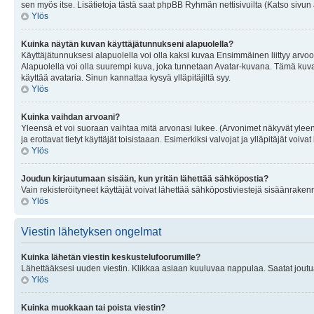
sen myös itse. Lisätietoja tästä saat phpBB Ryhmän nettisivuilta (Katso sivun 
Ylös
Kuinka näytän kuvan käyttäjätunnukseni alapuolella?
Käyttäjätunnuksesi alapuolella voi olla kaksi kuvaa Ensimmäinen liittyy arvoosi
Alapuolella voi olla suurempi kuva, joka tunnetaan Avatar-kuvana. Tämä kuva o
käyttää avataria. Sinun kannattaa kysyä ylläpitäjiltä syy.
Ylös
Kuinka vaihdan arvoani?
Yleensä et voi suoraan vaihtaa mitä arvonasi lukee. (Arvonimet näkyvät yleen
ja erottavat tietyt käyttäjät toisistaaan. Esimerkiksi valvojat ja ylläpitäjät v
Ylös
Joudun kirjautumaan sisään, kun yritän lähettää sähköpostia?
Vain rekisteröityneet käyttäjät voivat lähettää sähköpostiviestejä sisäänraken
Ylös
Viestin lähetyksen ongelmat
Kuinka lähetän viestin keskustelufoorumille?
Lähettääksesi uuden viestin. Klikkaa asiaan kuuluvaa nappulaa. Saatat joutua k
Ylös
Kuinka muokkaan tai poista viestin?