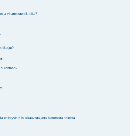
en ja vihamiesten listoilta?
?
stiketjut?
it.
 seurantaan?
a?
 esiintyvistä loukkaavista ja/tai laittomista asioista