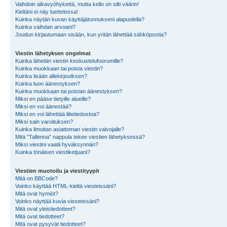
Vaihdoin aikavyöhykettä, mutta kello on silti väärin!
Kieltäni ei näy luettelossa!
Kuinka näytän kuvan käyttäjätunnukseni alapuolella?
Kuinka vaihdan arvoani?
Joudun kirjautumaan sisään, kun yritän lähettää sähköpostia?
Viestin lähetyksen ongelmat
Kuinka lähetän viestin keskustelufoorumille?
Kuinka muokkaan tai poista viestin?
Kuinka lisään allekirjoutksen?
Kuinka luon äänestyksen?
Kuinka muokkaan tai poistan äänestyksen?
Miksi en pääse tietyille alueille?
Miksi en voi äänestää?
Miksi en voi lähettää liitetiedostoa?
Miksi sain varoituksen?
Kuinka ilmoitan asiattoman viestin valvojalle?
Mitä "Tallenna" nappula tekee viestien lähetyksessä?
Miksi viestini vaatii hyväksynnän?
Kuinka tönäisen viestiketjuani?
Viestien muotoilu ja viestityypit
Mitä on BBCode?
Voinko käyttää HTML-kieltä viesteissäni?
Mitä ovat hymiöt?
Voinko näyttää kuvia viesteissäni?
Mitä ovat yleistiedotteet?
Mitä ovat tiedotteet?
Mitä ovat pysyvät tiedotteet?