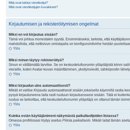
Mitä ovat lukitut viestiketjut?
Mitä ovat viestiketjujen kuvakkeet?
Kirjautumisen ja rekisteröitymisen ongelmat
Miksi en voi kirjautua sisään?
Tämä voi johtua monestakin syystä. Ensimmäiseksi, tarkista, että käyttäjätunnuk
mahdollista, että nettisivun omistajalla on konfigurointivirhe heidän puolellaan
Ylös
Miksi minun täytyy rekisteröityä?
Sinun ei välttämättä tarvitse. Se on keskustelufoorumin ylläpitäjistä kiinni sall
vieraille, kuten Avatar-kuvan määrittäminen, yksityisviestit, sähköpostin lähety
Ylös
Miksi kirjaudun ulos automaattisesti?
Mikäli et valitse
Kirjaudu automaattisesti sisään jokaisella käynnillä
rastia kes
pysyä kirjautuneena laita rasti ruutuun kirjautuessassi sisään. Tätä ei kuitenka
ruutua se tarkoittaa, että keskustelufoorumin ylläpitäjä on ottanut tämän toim
Ylös
Kuinka estän käyttäjänimeni näkymästä paikallaolijoiden listassa?
Omassa profiilissasi löytyy asetus
Piilota paikallaolo
. Mikäli laitat tämän as
Ylös