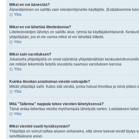
Miksi en voi äänestää?
Äänestäminen on sallittu vain rekisteröityneille käyttäjille. (Estääksemme tulos
Ylös
Miksi en voi lähettää liitetiedostoa?
Liitetiedostotjen lähetys on sallittu alue, ryhmä tai käyttäjäkohtaisesti. Keskus
ylläpitäjään, jos et ole varma miksi et voi lähettää liitteitä.
Ylös
Miksi sain varoituksen?
Jokaisella ylläpitäjällä on omat sääntösä ylläpitämällään keskustelufoorumilla
ole mitään tekemistä tietyllä sivustolla saamasi varoituksen kanssa.
Ylös
Kuinka ilmoitan asiattoman viestin valvojalle?
Mikäli ylläpitäjä sallii. Katso sitä viestiä, jonka haluat ilmoittaa ja siinä pitä
Ylös
Mitä "Tallenna" nappula tekee viestien lähetyksessä?
Tämä antaa tallentaa viestisi myöhempää lähetystä varten. Ladataksesi tallenn
Ylös
Miksi viestini vaatii hyväksynnän?
Ylläpitäjä on voinut laittaa alueen sellaiseksi, että sinne tulevat viestit täyty
selvittääksesi asian.