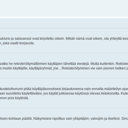
sesi ja salasanasi ovat kirjoitettu oikein. Mikäli nämä ovat oikein, ota yhteyttä ke
, joka vaatii korjausta.
ivatko he rekisteröitymättömien käyttäjien lähettää viestejä. Mutta kuitenkin. Rekister
s muille käyttäjille, käyttäjäryhmät, jne... Rekisteröityminen vie vain pienen hetken 
kustelufoorumi pitää käyttäjätunnuksesi kirjautuneena vain ennalta määritellyn ajan
an suositella käytettäväksi, jos käytät julkisessa käytössä olevaa tietokonetta. Kuten
innon pois käytöstä.
etuksen kohtaan
päällä
. Näkymisesi rajoittuu vain ylläpitäjiin, valvojiin ja itsellesi. S