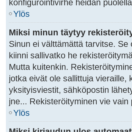
konfigurointivirhe heidän puolella
Ylös
Miksi minun täytyy rekisteröit
Sinun ei välttämättä tarvitse. Se
kiinni sallivatko he rekisteröitym
Mutta kuitenkin. Rekisteröitymine
jotka eivät ole sallittuja vierail
yksityisviestit, sähköpostin lähet
jne... Rekisteröityminen vie vain
Ylös
Miksi kirjaudun ulos automaat