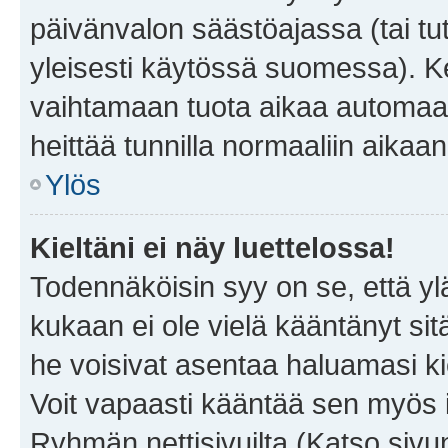
päivänvalon säästöajassa (tai tu
yleisesti käytössä suomessa). Ke
vaihtamaan tuota aikaa automaatti
heittää tunnilla normaaliin aikaan
Ylös
Kieltäni ei näy luettelossa!
Todennäköisin syy on se, että yläp
kukaan ei ole vielä kääntänyt sitä 
he voisivat asentaa haluamasi ki
Voit vapaasti kääntää sen myös i
Ryhmän nettisivuilta (Katso sivun