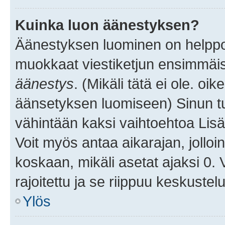
Kuinka luon äänestyksen?
Äänestyksen luominen on helppoa.
muokkaat viestiketjun ensimmäis
äänestys
. (Mikäli tätä ei ole. oik
äänsetyksen luomiseen) Sinun tu
vähintään kaksi vaihtoehtoa Lisää
Voit myös antaa aikarajan, jolloi
koskaan, mikäli asetat ajaksi 0.
rajoitettu ja se riippuu keskustel
Ylös