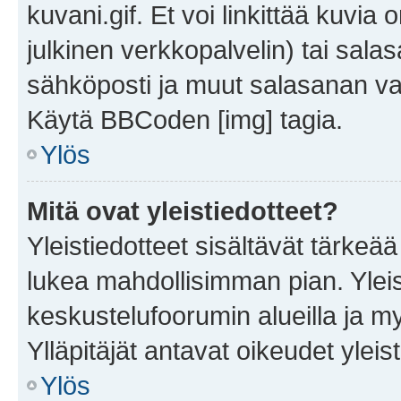
kuvani.gif. Et voi linkittää kuvia 
julkinen verkkopalvelin) tai sala
sähköposti ja muut salasanan vaa
Käytä BBCoden [img] tagia.
Ylös
Mitä ovat yleistiedotteet?
Yleistiedotteet sisältävät tärkeä
lukea mahdollisimman pian. Yleis
keskustelufoorumin alueilla ja m
Ylläpitäjät antavat oikeudet yleis
Ylös