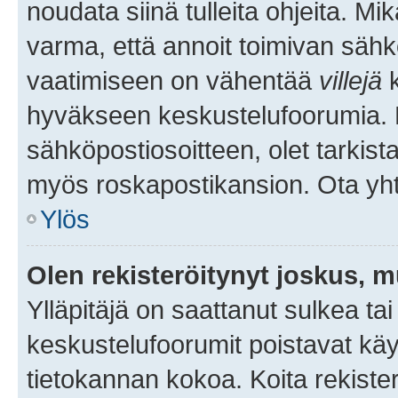
noudata siinä tulleita ohjeita. Mi
varma, että annoit toimivan sähk
vaatimiseen on vähentää
villejä
k
hyväkseen keskustelufoorumia. Mi
sähköpostiosoitteen, olet tarkista
myös roskapostikansion. Ota yhte
Ylös
Olen rekisteröitynyt joskus, 
Ylläpitäjä on saattanut sulkea ta
keskustelufoorumit poistavat k
tietokannan kokoa. Koita rekister