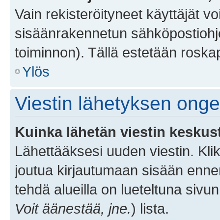
Vain rekisteröityneet käyttäjät v
sisäänrakennetun sähköpostiohjel
toiminnon). Tällä estetään roskap
Ylös
Viestin lähetyksen ong
Kuinka lähetän viestin keskus
Lähettääksesi uuden viestin. Kl
joutua kirjautumaan sisään ennen 
tehdä alueilla on lueteltuna sivun
Voit äänestää, jne.
) lista.