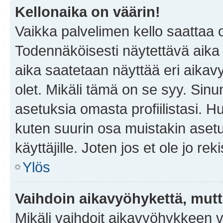
Kellonaika on väärin!
Vaikka palvelimen kello saattaa 
Todennäköisesti näytettävä aika
aika saatetaan näyttää eri aika
olet. Mikäli tämä on se syy. Si
asetuksia omasta profiilistasi. 
kuten suurin osa muistakin asetuks
käyttäjille. Joten jos et ole jo rek
Ylös
Vaihdoin aikavyöhykettä, mutta 
Mikäli vaihdoit aikavyöhykkeen 