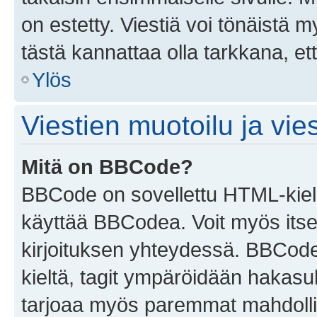
on estetty. Viestiä voi tönäistä m
tästä kannattaa olla tarkkana, e
Ylös
Viestien muotoilu ja vies
Mitä on BBCode?
BBCode on sovellettu HTML-kieles
käyttää BBCodea. Voit myös itse
kirjoituksen yhteydessä. BBCode 
kieltä, tagit ympäröidään hakasului
tarjoaa myös paremmat mahdollis