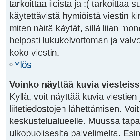
tarkoittaa iloista ja :( tarkoittaa 
käytettävistä hymiöistä viestin k
miten näitä käytät, sillä liian m
helposti lukukelvottoman ja valvo
koko viestin.
Ylös
Voinko näyttää kuvia viesteis
Kyllä, voit näyttää kuvia viestien 
liitetiedostojen lähettämisen. Vo
keskustelualueelle. Muussa tapa
ulkopuoliseslta palvelimelta. Es