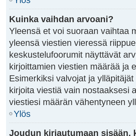
Kuinka vaihdan arvoani?
Yleensä et voi suoraan vaihtaa 
yleensä viestien vieressä riippu
keskustelufoorumit näyttävät ar
kirjoittamien viestien määrää ja er
Esimerkiksi valvojat ja ylläpitäjä
kirjoita viestiä vain nostaakses
viestiesi määrän vähentyneen yl
Ylös
Joudun kirjautumaan sisään, k