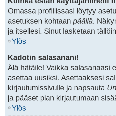
Kuinka estän käyttäjänimeni n
Omassa profiilissasi löytyy aset
asetuksen kohtaan
päällä
. Näkym
ja itsellesi. Sinut lasketaan tällö
Ylös
Kadotin salasanani!
Älä hätäile! Vaikka salasanaasi 
asettaa uusiksi. Asettaaksesi s
kirjautumissivulle ja napsauta
Un
ja pääset pian kirjautumaan sisä
Ylös