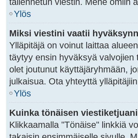
tallennetun viestin. Mene omiin a
Ylös
Miksi viestini vaatii hyväksyn
Ylläpitäjä on voinut laittaa alueen
täytyy ensin hyväksyä valvojien 
olet joutunut käyttäjäryhmään, jo
julkaisua. Ota yhteyttä ylläpitäjii
Ylös
Kuinka tönäisen viestiketjuan
Klikkaamalla "Tönäise" linkkiä voi
takaisin ensimmäiselle sivulle. M