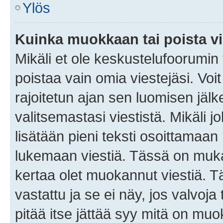
Ylös
Kuinka muokkaan tai poista vi
Mikäli et ole keskustelufoorumin y
poistaa vain omia viestejäsi. Voi
rajoitetun ajan sen luomisen jäl
valitsemastasi viestistä. Mikäli jo
lisätään pieni teksti osoittama
lukemaan viestiä. Tässä on mu
kertaa olet muokannut viestiä. Tä
vastattu ja se ei näy, jos valvoja
pitää itse jättää syy mitä on muo