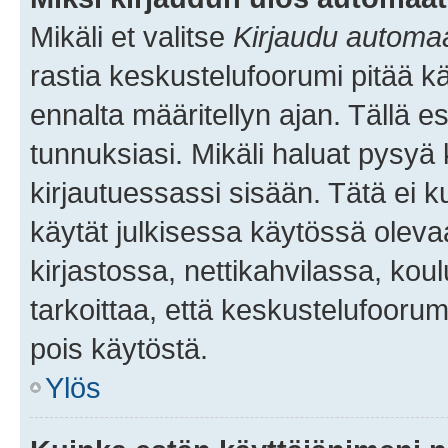
Mikäli et valitse
Kirjaudu automaat
rastia keskustelufoorumi pitää k
ennalta määritellyn ajan. Tällä e
tunnuksiasi. Mikäli haluat pysyä 
kirjautuessassi sisään. Tätä ei k
käytät julkisessa käytössä oleva
kirjastossa, nettikahvilassa, koul
tarkoittaa, että keskustelufoorum
pois käytöstä.
Ylös