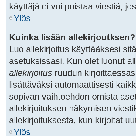
käyttäjä ei voi poistaa viestiä, jo
Ylös
Kuinka lisään allekirjoutksen?
Luo allekirjoitus käyttääksesi si
asetuksissasi. Kun olet luonut all
allekirjoitus
ruudun kirjoittaessasi
lisättäväksi automaattisesti kaikki
sopivan vaihtoehdon omista asetu
allekirjoituksen näkymisen viesti
allekirjoituksesta, kun kirjoitat uu
Ylös