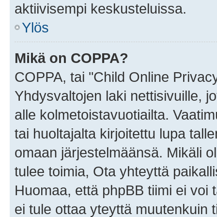
aktiivisempi keskusteluissa.
Ylös
Mikä on COPPA?
COPPA, tai "Child Online Privac
Yhdysvaltojen laki nettisivuille, 
alle kolmetoistavuotiailta. Vaa
tai huoltajalta kirjoitettu lupa ta
omaan järjestelmäänsä. Mikäli 
tulee toimia, Ota yhteyttä paika
Huomaa, että phpBB tiimi ei voi t
ei tule ottaa yteyttä muutenkuin t