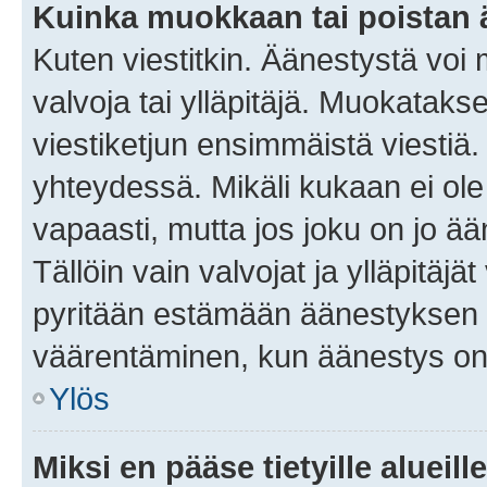
Kuinka muokkaan tai poistan
Kuten viestitkin. Äänestystä voi
valvoja tai ylläpitäjä. Muokatak
viestiketjun ensimmäistä viestiä
yhteydessä. Mikäli kukaan ei ol
vapaasti, mutta jos joku on jo ä
Tällöin vain valvojat ja ylläpitäjä
pyritään estämään äänestyksen 
väärentäminen, kun äänestys on
Ylös
Miksi en pääse tietyille alueill