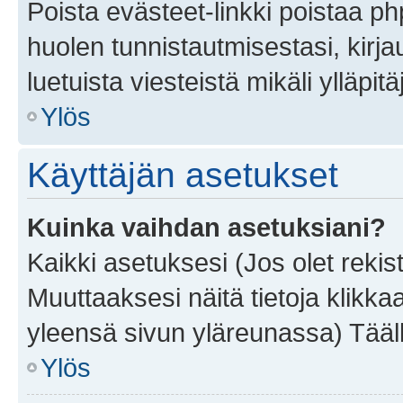
Poista evästeet-linkki poistaa p
huolen tunnistautmisestasi, kirja
luetuista viesteistä mikäli ylläpitä
Ylös
Käyttäjän asetukset
Kuinka vaihdan asetuksiani?
Kaikki asetuksesi (Jos olet rekist
Muuttaaksesi näitä tietoja klikka
yleensä sivun yläreunassa) Tääll
Ylös