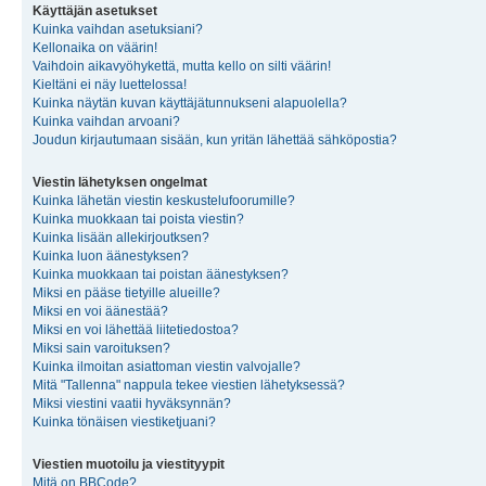
Käyttäjän asetukset
Kuinka vaihdan asetuksiani?
Kellonaika on väärin!
Vaihdoin aikavyöhykettä, mutta kello on silti väärin!
Kieltäni ei näy luettelossa!
Kuinka näytän kuvan käyttäjätunnukseni alapuolella?
Kuinka vaihdan arvoani?
Joudun kirjautumaan sisään, kun yritän lähettää sähköpostia?
Viestin lähetyksen ongelmat
Kuinka lähetän viestin keskustelufoorumille?
Kuinka muokkaan tai poista viestin?
Kuinka lisään allekirjoutksen?
Kuinka luon äänestyksen?
Kuinka muokkaan tai poistan äänestyksen?
Miksi en pääse tietyille alueille?
Miksi en voi äänestää?
Miksi en voi lähettää liitetiedostoa?
Miksi sain varoituksen?
Kuinka ilmoitan asiattoman viestin valvojalle?
Mitä "Tallenna" nappula tekee viestien lähetyksessä?
Miksi viestini vaatii hyväksynnän?
Kuinka tönäisen viestiketjuani?
Viestien muotoilu ja viestityypit
Mitä on BBCode?