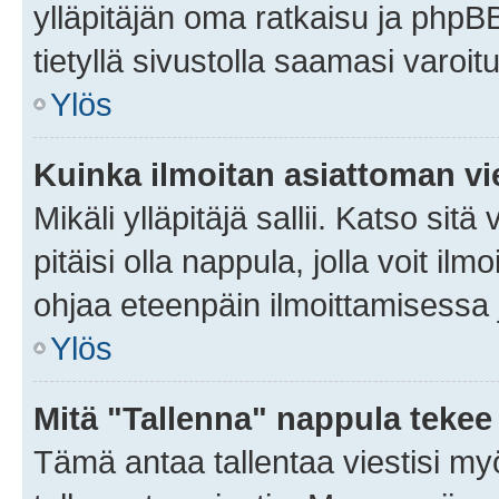
ylläpitäjän oma ratkaisu ja phpB
tietyllä sivustolla saamasi varoi
Ylös
Kuinka ilmoitan asiattoman vie
Mikäli ylläpitäjä sallii. Katso sitä
pitäisi olla nappula, jolla voit i
ohjaa eteenpäin ilmoittamisessa j
Ylös
Mitä "Tallenna" nappula tekee
Tämä antaa tallentaa viestisi m