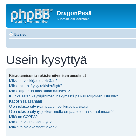
DragonPesä
Suomen lohikäärmeet
Etusivu
Usein kysyttyä
Kirjautumisen ja rekisteröitymisen ongelmat
Miksi en voi kirjautua sisään?
Miksi minun täytyy rekisteröityä?
Miksi kirjaudun ulos automaattisesti?
Kuinka estän käyttäjänimeni näkymästä paikallaolijoiden listassa?
Kadotin salasanani!
Olen rekisteröitynyt, mutta en voi kirjautua sisään!
Olen rekisteröitynyt joskus, mutta en pääse enää kirjautumaan?!
Mikä on COPPA?
Miksi en voi rekisteröityä?
Mitä “Poista evästeet” tekee?