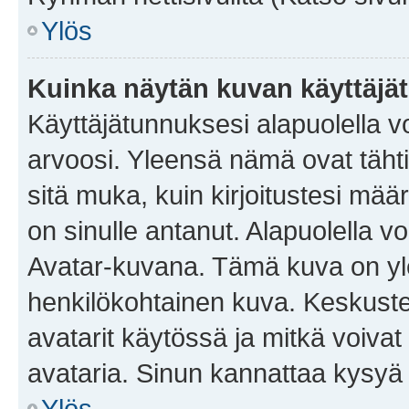
Ylös
Kuinka näytän kuvan käyttäjä
Käyttäjätunnuksesi alapuolella vo
arvoosi. Yleensä nämä ovat tähtiä 
sitä muka, kuin kirjoitustesi mää
on sinulle antanut. Alapuolella v
Avatar-kuvana. Tämä kuva on yle
henkilökohtainen kuva. Keskuste
avatarit käytössä ja mitkä voivat 
avataria. Sinun kannattaa kysyä yl
Ylös