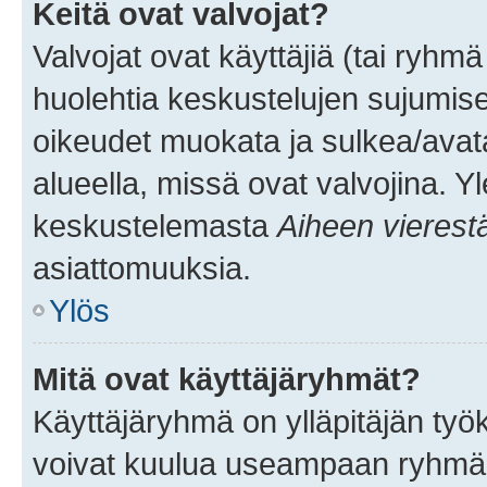
Keitä ovat valvojat?
Valvojat ovat käyttäjiä (tai ryhmä
huolehtia keskustelujen sujumise
oikeudet muokata ja sulkea/avata, 
alueella, missä ovat valvojina. Y
keskustelemasta
Aiheen vierest
asiattomuuksia.
Ylös
Mitä ovat käyttäjäryhmät?
Käyttäjäryhmä on ylläpitäjän työka
voivat kuulua useampaan ryhmään