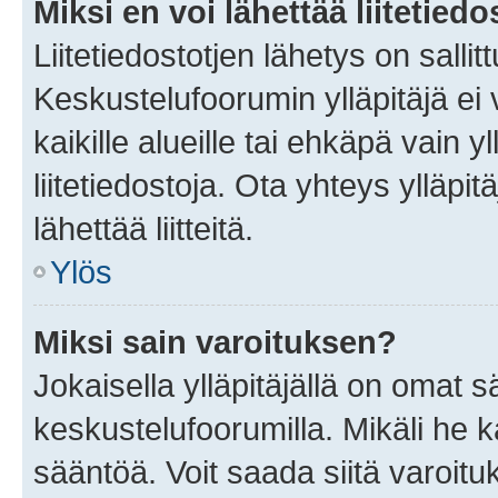
Miksi en voi lähettää liitetied
Liitetiedostotjen lähetys on sallit
Keskustelufoorumin ylläpitäjä ei v
kaikille alueille tai ehkäpä vain 
liitetiedostoja. Ota yhteys ylläpit
lähettää liitteitä.
Ylös
Miksi sain varoituksen?
Jokaisella ylläpitäjällä on omat 
keskustelufoorumilla. Mikäli he ka
sääntöä. Voit saada siitä varoi