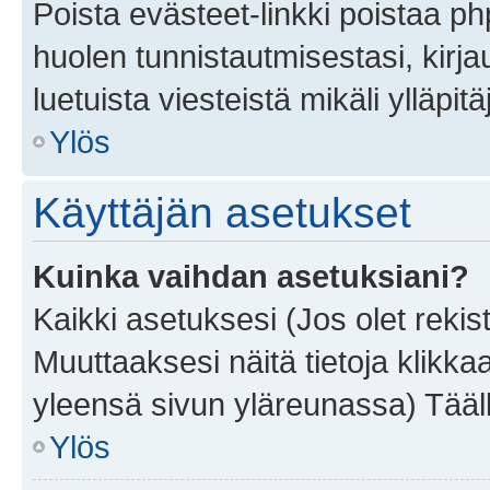
Poista evästeet-linkki poistaa p
huolen tunnistautmisestasi, kirja
luetuista viesteistä mikäli ylläpitä
Ylös
Käyttäjän asetukset
Kuinka vaihdan asetuksiani?
Kaikki asetuksesi (Jos olet rekist
Muuttaaksesi näitä tietoja klikka
yleensä sivun yläreunassa) Tääll
Ylös