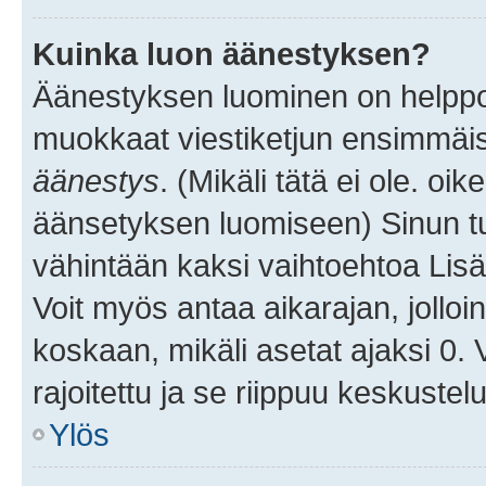
Kuinka luon äänestyksen?
Äänestyksen luominen on helppoa.
muokkaat viestiketjun ensimmäis
äänestys
. (Mikäli tätä ei ole. oik
äänsetyksen luomiseen) Sinun tu
vähintään kaksi vaihtoehtoa Lisää
Voit myös antaa aikarajan, jolloi
koskaan, mikäli asetat ajaksi 0.
rajoitettu ja se riippuu keskustel
Ylös