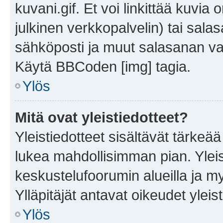
kuvani.gif. Et voi linkittää kuvia 
julkinen verkkopalvelin) tai sala
sähköposti ja muut salasanan vaa
Käytä BBCoden [img] tagia.
Ylös
Mitä ovat yleistiedotteet?
Yleistiedotteet sisältävät tärkeä
lukea mahdollisimman pian. Yleis
keskustelufoorumin alueilla ja m
Ylläpitäjät antavat oikeudet yleis
Ylös