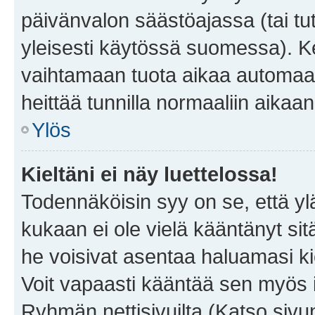
päivänvalon säästöajassa (tai tu
yleisesti käytössä suomessa). Ke
vaihtamaan tuota aikaa automaatti
heittää tunnilla normaaliin aikaan
Ylös
Kieltäni ei näy luettelossa!
Todennäköisin syy on se, että yläp
kukaan ei ole vielä kääntänyt sitä 
he voisivat asentaa haluamasi ki
Voit vapaasti kääntää sen myös i
Ryhmän nettisivuilta (Katso sivun