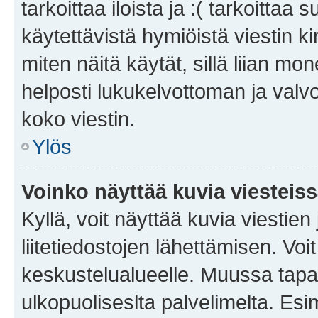
tarkoittaa iloista ja :( tarkoittaa 
käytettävistä hymiöistä viestin k
miten näitä käytät, sillä liian m
helposti lukukelvottoman ja valvo
koko viestin.
Ylös
Voinko näyttää kuvia viesteis
Kyllä, voit näyttää kuvia viestien 
liitetiedostojen lähettämisen. Vo
keskustelualueelle. Muussa tapa
ulkopuoliseslta palvelimelta. Es