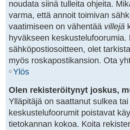
noudata siinä tulleita ohjeita. Mi
varma, että annoit toimivan sähk
vaatimiseen on vähentää
villejä
k
hyväkseen keskustelufoorumia. Mi
sähköpostiosoitteen, olet tarkista
myös roskapostikansion. Ota yhte
Ylös
Olen rekisteröitynyt joskus, 
Ylläpitäjä on saattanut sulkea ta
keskustelufoorumit poistavat k
tietokannan kokoa. Koita rekister