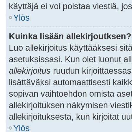
käyttäjä ei voi poistaa viestiä, jo
Ylös
Kuinka lisään allekirjoutksen?
Luo allekirjoitus käyttääksesi si
asetuksissasi. Kun olet luonut all
allekirjoitus
ruudun kirjoittaessasi
lisättäväksi automaattisesti kaikki
sopivan vaihtoehdon omista asetu
allekirjoituksen näkymisen viesti
allekirjoituksesta, kun kirjoitat uu
Ylös