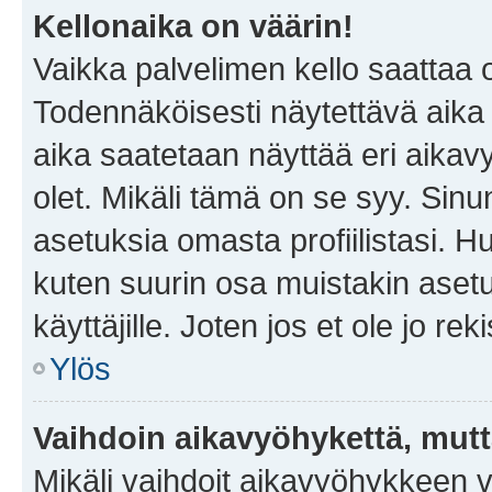
Kellonaika on väärin!
Vaikka palvelimen kello saattaa 
Todennäköisesti näytettävä aika
aika saatetaan näyttää eri aika
olet. Mikäli tämä on se syy. Si
asetuksia omasta profiilistasi. 
kuten suurin osa muistakin asetuks
käyttäjille. Joten jos et ole jo rek
Ylös
Vaihdoin aikavyöhykettä, mutta 
Mikäli vaihdoit aikavyöhykkeen 