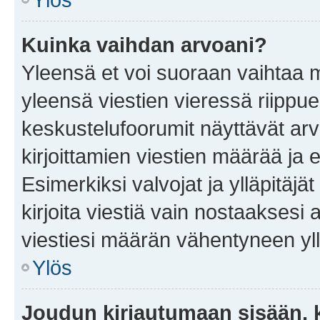
Kuinka vaihdan arvoani?
Yleensä et voi suoraan vaihtaa 
yleensä viestien vieressä riippu
keskustelufoorumit näyttävät ar
kirjoittamien viestien määrää ja er
Esimerkiksi valvojat ja ylläpitäjä
kirjoita viestiä vain nostaakses
viestiesi määrän vähentyneen yl
Ylös
Joudun kirjautumaan sisään, k