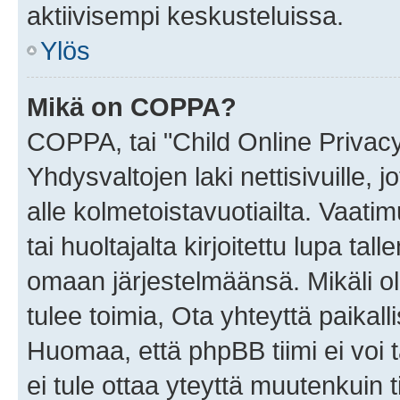
aktiivisempi keskusteluissa.
Ylös
Mikä on COPPA?
COPPA, tai "Child Online Privac
Yhdysvaltojen laki nettisivuille, 
alle kolmetoistavuotiailta. Vaa
tai huoltajalta kirjoitettu lupa ta
omaan järjestelmäänsä. Mikäli 
tulee toimia, Ota yhteyttä paika
Huomaa, että phpBB tiimi ei voi t
ei tule ottaa yteyttä muutenkuin t