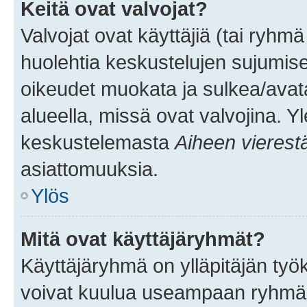
Keitä ovat valvojat?
Valvojat ovat käyttäjiä (tai ryhmä
huolehtia keskustelujen sujumise
oikeudet muokata ja sulkea/avata, 
alueella, missä ovat valvojina. Y
keskustelemasta
Aiheen vierest
asiattomuuksia.
Ylös
Mitä ovat käyttäjäryhmät?
Käyttäjäryhmä on ylläpitäjän työka
voivat kuulua useampaan ryhmään