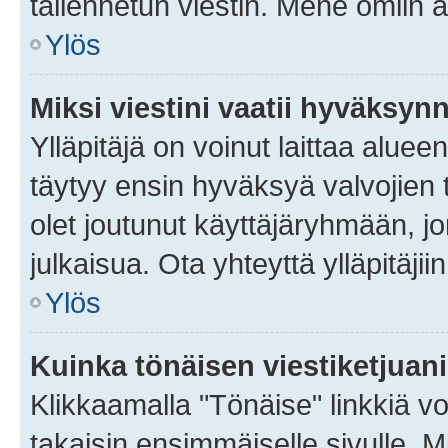
tallennetun viestin. Mene omiin a
Ylös
Miksi viestini vaatii hyväksyn
Ylläpitäjä on voinut laittaa alueen
täytyy ensin hyväksyä valvojien 
olet joutunut käyttäjäryhmään, jo
julkaisua. Ota yhteyttä ylläpitäjii
Ylös
Kuinka tönäisen viestiketjuan
Klikkaamalla "Tönäise" linkkiä voi
takaisin ensimmäiselle sivulle. M