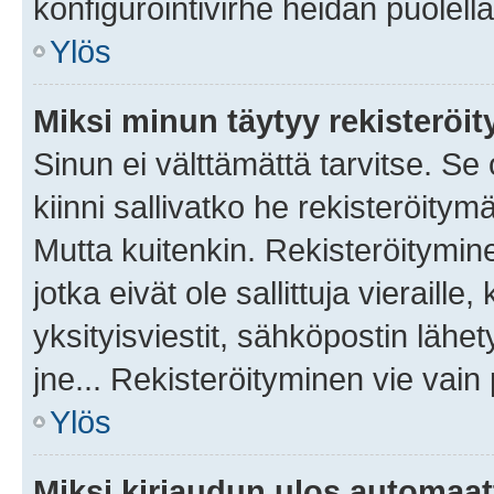
konfigurointivirhe heidän puolella
Ylös
Miksi minun täytyy rekisteröit
Sinun ei välttämättä tarvitse. Se
kiinni sallivatko he rekisteröitym
Mutta kuitenkin. Rekisteröitymine
jotka eivät ole sallittuja vierail
yksityisviestit, sähköpostin lähet
jne... Rekisteröityminen vie vain
Ylös
Miksi kirjaudun ulos automaat