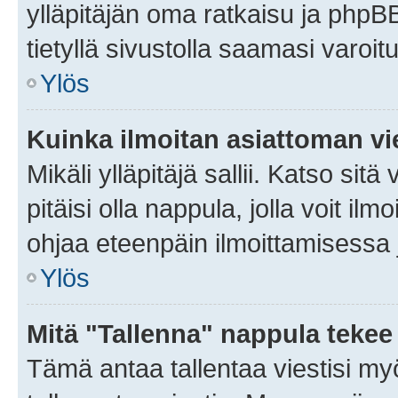
ylläpitäjän oma ratkaisu ja phpB
tietyllä sivustolla saamasi varoi
Ylös
Kuinka ilmoitan asiattoman vie
Mikäli ylläpitäjä sallii. Katso sitä
pitäisi olla nappula, jolla voit i
ohjaa eteenpäin ilmoittamisessa j
Ylös
Mitä "Tallenna" nappula tekee
Tämä antaa tallentaa viestisi m