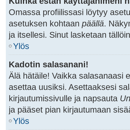
Kuinka estän käyttäjänimeni n
Omassa profiilissasi löytyy aset
asetuksen kohtaan
päällä
. Näkym
ja itsellesi. Sinut lasketaan tällö
Ylös
Kadotin salasanani!
Älä hätäile! Vaikka salasanaasi 
asettaa uusiksi. Asettaaksesi s
kirjautumissivulle ja napsauta
Un
ja pääset pian kirjautumaan sisä
Ylös