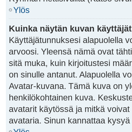
Ylös
Kuinka näytän kuvan käyttäjä
Käyttäjätunnuksesi alapuolella vo
arvoosi. Yleensä nämä ovat tähtiä 
sitä muka, kuin kirjoitustesi mää
on sinulle antanut. Alapuolella v
Avatar-kuvana. Tämä kuva on yle
henkilökohtainen kuva. Keskuste
avatarit käytössä ja mitkä voivat 
avataria. Sinun kannattaa kysyä yl
Ylös