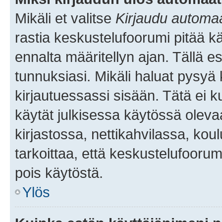
Mikäli et valitse
Kirjaudu automaat
rastia keskustelufoorumi pitää k
ennalta määritellyn ajan. Tällä e
tunnuksiasi. Mikäli haluat pysyä 
kirjautuessassi sisään. Tätä ei k
käytät julkisessa käytössä oleva
kirjastossa, nettikahvilassa, koul
tarkoittaa, että keskustelufoorum
pois käytöstä.
Ylös