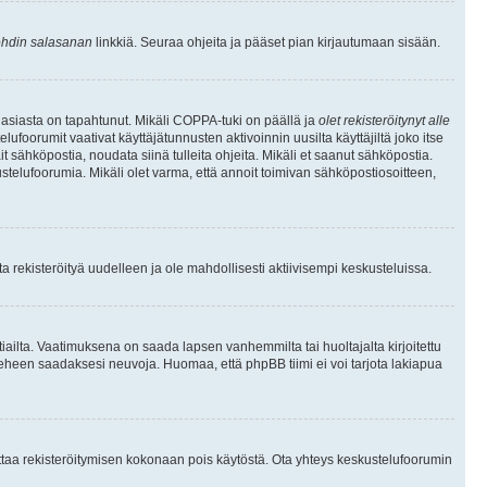
hdin salasanan
linkkiä. Seuraa ohjeita ja pääset pian kirjautumaan sisään.
 asiasta on tapahtunut. Mikäli COPPA-tuki on päällä ja
olet rekisteröitynyt alle
ufoorumit vaativat käyttäjätunnusten aktivoinnin uusilta käyttäjiltä joko itse
ait sähköpostia, noudata siinä tulleita ohjeita. Mikäli et saanut sähköpostia.
telufoorumia. Mikäli olet varma, että annoit toimivan sähköpostiosoitteen,
 rekisteröityä uudelleen ja ole mahdollisesti aktiivisempi keskusteluissa.
tiailta. Vaatimuksena on saada lapsen vanhemmilta tai huoltajalta kirjoitettu
ieheen saadaksesi neuvoja. Huomaa, että phpBB tiimi ei voi tarjota lakiapua
 ottaa rekisteröitymisen kokonaan pois käytöstä. Ota yhteys keskustelufoorumin