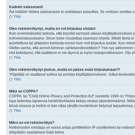
Kadotin salasanani!
Älä hätäile! Vaikka salasanaasi ei voidakaan palauttaa. Se voidaan asettaa 
Ylös
Olen rekisteröitynyt, mutta en voi kirjautua sisään!
Ihan ensimmäiseksi tarkista, että kirjoitat varmasti oikean käyttäjätunnukse
kolmetoistavuotiaana
. Sinun tulee noudattaa saamiasi ohjeita. Mikäli tämä ei 
suoritettuna tai ylläpidon toimesta ennen kuin voit kirjautua sisään. Kun rekiste
Oletko varma, että annoit toimivan sähköpostiosoitteen? Yksi syy aktivoinni
olet tarkistanut, että laatikkosi ei ole täynnä ja myös roskapostikansion. Ota yh
Ylös
Olen rekisteröitynyt joskus, mutta en pääse enää kirjautumaan?!
Ylläpitäjä on saattanut sulkea tai poistaa käyttäjätunnuksesi. Jotkut keskust
Ylös
Mikä on COPPA?
COPPA, tai "Child Online Privacy and Protection Act" vuodelta 1998 on Yhdysval
lupa tallentaa lapsensa henkilökohtaisia tietoja omaan järjestelmäänsä. Mikä
tässä asiassa ja heihin ei tule ottaa yteyttä muutenkuin tietyissä tapauksissa,
Ylös
Miksi en voi rekisteröityä?
Nettisivuston omistaja on voinut antaa porttikiellon IP-osoitteellesi tai estä
ylläpitäjiin saadaksesi lisää tietoa.