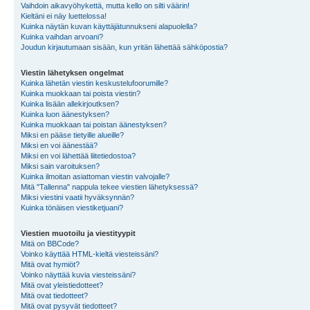
Vaihdoin aikavyöhykettä, mutta kello on silti väärin!
Kieltäni ei näy luettelossa!
Kuinka näytän kuvan käyttäjätunnukseni alapuolella?
Kuinka vaihdan arvoani?
Joudun kirjautumaan sisään, kun yritän lähettää sähköpostia?
Viestin lähetyksen ongelmat
Kuinka lähetän viestin keskustelufoorumille?
Kuinka muokkaan tai poista viestin?
Kuinka lisään allekirjoutksen?
Kuinka luon äänestyksen?
Kuinka muokkaan tai poistan äänestyksen?
Miksi en pääse tietyille alueille?
Miksi en voi äänestää?
Miksi en voi lähettää liitetiedostoa?
Miksi sain varoituksen?
Kuinka ilmoitan asiattoman viestin valvojalle?
Mitä "Tallenna" nappula tekee viestien lähetyksessä?
Miksi viestini vaatii hyväksynnän?
Kuinka tönäisen viestiketjuani?
Viestien muotoilu ja viestityypit
Mitä on BBCode?
Voinko käyttää HTML-kieltä viesteissäni?
Mitä ovat hymiöt?
Voinko näyttää kuvia viesteissäni?
Mitä ovat yleistiedotteet?
Mitä ovat tiedotteet?
Mitä ovat pysyvät tiedotteet?