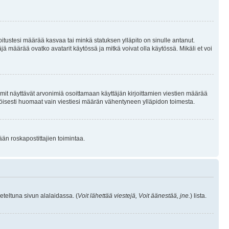
joitustesi määrää kasvaa tai minkä statuksen ylläpito on sinulle antanut.
 määrää ovatko avatarit käytössä ja mitkä voivat olla käytössä. Mikäli et voi
mit näyttävät arvonimiä osoittamaan käyttäjän kirjoittamien viestien määrää
ennäköisesti huomaat vain viestiesi määrän vähentyneen ylläpidon toimesta.
ään roskapostittajien toimintaa.
eteltuna sivun alalaidassa. (
Voit lähettää viestejä, Voit äänestää, jne.
) lista.