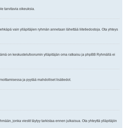
le tarvitavia oikeuksia.
tai ehkäpä vain ylläpitäjien ryhmän annetaan lähettää liitetiedostoja. Ota yhteys
en. Tämä on keskustelufoorumin ylläpitäjän oma ratkaisu ja phpBB Ryhmällä ei
ilmoittamisessa ja pyytää mahdolliset lisätiedot.
hmään, jonka viestit täytyy tarkistaa ennen julkaisua. Ota yhteyttä ylläpitäjiin