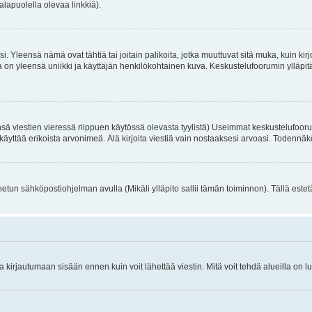
alapuolella olevaa linkkiä).
. Yleensä nämä ovat tähtiä tai joitain palikoita, jotka muuttuvat sitä muka, kuin kir
n yleensä uniikki ja käyttäjän henkilökohtainen kuva. Keskustelufoorumin ylläpitäjä
sä viestien vieressä riippuen käytössä olevasta tyylistä) Useimmat keskustelufooru
oivat käyttää erikoista arvonimeä. Älä kirjoita viestiä vain nostaaksesi arvoasi. Tod
netun sähköpostiohjelman avulla (Mikäli ylläpito sallii tämän toiminnon). Tällä estet
irjautumaan sisään ennen kuin voit lähettää viestin. Mitä voit tehdä alueilla on lu