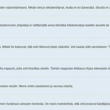
ten väärentämisen). Mikäli olet jo rekisteröitynyt, mutta et voi äänestää. Sinulla ei o
telufoorumin ylläpitäjä ei välttämättä anna lähettää liitetiedostoja kaikille alueille 
. Mikäli he katsovat, että olet rikkonut jotain sääntöä. Voit saada siitä varoituks
isi olla nappula, jolla voit ilmoittaa viestin. Tämän nappulan klikkaus ohjaa eteenpäin 
etun viestin. Mene omiin asetuksiisi ja seuraa ohjeita.
y ensin hyväksyä valvojien toimesta. On myös mahdollista, että olet joutunut käyttäjäry