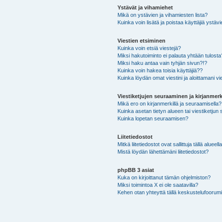
Ystävät ja vihamiehet
Mikä on ystävien ja vihamiesten lista?
Kuinka voin lisätä ja poistaa käyttäjiä ystävi
Viestien etsiminen
Kuinka voin etsiä viestejä?
Miksi hakutoiminto ei palauta yhtään tulosta
Miksi haku antaa vain tyhjän sivun?!?
Kuinka voin hakea toisia käyttäjiä??
Kuinka löydän omat viestini ja aloittamani vie
Viestiketjujen seuraaminen ja kirjanmerk
Mikä ero on kirjanmerkillä ja seuraamisella?
Kuinka asetan tietyn alueen tai viestiketjun
Kuinka lopetan seuraamisen?
Liitetiedostot
Mitkä liitetiedostot ovat sallittuja tällä alueell
Mistä löydän lähettämäni liitetiedostot?
phpBB 3 asiat
Kuka on kirjoittanut tämän ohjelmiston?
Miksi toimintoa X ei ole saatavilla?
Kehen otan yhteyttä tällä keskustelufoorumilla