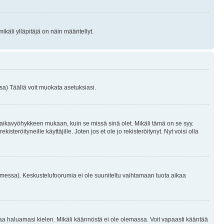
käli ylläpitäjä on näin määritellyt.
a) Täällä voit muokata asetuksiasi.
 aikavyöhykkeen mukaan, kuin se missä sinä olet. Mikäli tämä on se syy.
eröityneille käyttäjille. Joten jos et ole jo rekisteröitynyt. Nyt voisi olla
omessa). Keskustelufoorumia ei ole suuniteltu vaihtamaan tuota aikaa
sentaa haluamasi kielen. Mikäli käännöstä ei ole olemassa. Voit vapaasti kääntää