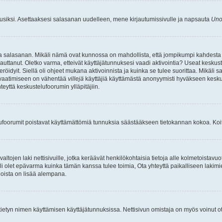
uusiksi. Asettaaksesi salasanan uudelleen, mene kirjautumissivulle ja napsauta
Uno
n ja salasanan. Mikäli nämä ovat kunnossa on mahdollista, että jompikumpi kahdesta
auttanut. Oletko varma, etteivät käyttäjätunnuksesi vaadi aktivointia? Useat keskustel
röidyit. Siellä oli ohjeet mukana aktivoinnista ja kuinka se tulee suorittaa. Mikäli s
n vaatimiseen on vähentää
villejä
käyttäjiä käyttämästä anonyymisti hyväkseen keskus
teyttä keskustelufoorumin ylläpitäjiin.
elufoorumit poistavat käyttämättömiä tunnuksia säästääkseen tietokannan kokoa. Koita
tojen laki nettisivuille, jotka keräävät henkilökohtaisia tietoja alle kolmetoistavuo
li olet epävarma kuinka tämän kanssa tulee toimia, Ota yhteyttä paikalliseen lakim
 joista on lisää alempana.
nyt tietyn nimen käyttämisen käyttäjätunnuksissa. Nettisivun omistaja on myös voinut