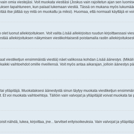
a vain omia viestejäsi. Voit muokata viestiäsi (Joskus vain rajoitetun ajan sen luom
okkauksen tapahtuneen, kun palaat lukemaan viestiä. Tässä on mukana myös lukumäärä
pitää itse jättää syy mitä on muokattu ja miksi). Huomaa, että normaali käyttäjä ei voi 
olet luonut allekirjoituksen. Voit valita
Lisää allekirjoitus
ruudun kirjoittaessasi viest
tää allekirjoituksen näkymisen viestikohtaisesti poistamalla rastin allekirjoituksesta,
aat viestiketjun ensimmäistä viestiä) näet valikossa kohdan
Lisää äänestys
. (Mikäl
aikki vaihtoehdot omille riveillensä. Voit myös antaa aikarajan, jolloin äänestys pä
 tai ylläpitäjä. Muokataksesi äänestystä sinun täytyy muokata viestiketjun ensimmäi
. Et voi muokata vaihtoehtoja. Tällöin vain valvojat ja ylläpitäjät voivat muokata 
 voisit nähdä, lukea, kirjoittaa, jne... tarvitset erityisoikeuksia. Vain valvojat ja ylläpi