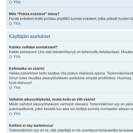
Ylös
Mitä “Poista evästeet” tekee?
Poista evästeet-linkki poistaa phpBB3 luomat evästeet, jotka pitävät huolen tunn
Ylös
Käyttäjän asetukset
Kuinka vaihdan asetuksiani?
Kaikki asetuksesi (Jos olet rekisteröitynyt) on tallennettu tietokantaan. Muutta
Ylös
Kellonaika on väärin!
Vaikka palvelimen kello saattaa olla joskus väärässä ajassa. Todennäköisesti
Sinun tulee muuttaa aikavyöhykkeen asetuksia omasta profiilistasi. Huomaa, että 
hyvä tilaisuus!
Ylös
Vaihdoin aikavyöhykettä, mutta kello on silti väärin!
Mikäli vaihdoit aikavyöhykkeen varmasti oikeaksi. Todennäköisin syy on päiv
automaattisesti, joten kesällä tuo aika voi heittää tunnilla normaaliin aikaan v
Ylös
Kieltäni ei näy luettelossa!
Todennäköisin syy on se, että yläpitäjä ei ole asentanut kielipakettia tai kuka