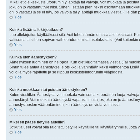
Mikäli et ole keskustelufoorumin ylläpitäjä tai valvoja. Voit muokata ja poista
joku on jo vastannut viestiisi. Siihen lisätään pieni teksti osoittamaan mu
on jo vastattu ja se ei näy, jos valvoja tai ylläpitäjä muokkaa viestiä. (Heidän 
Ylös
Kuinka lisään allekirjoutksen?
Luo allekirjoitus käyttääksesi sitä. Voit tehdä tämän omissa asetuksissasi. Kun 
valitsemalla siihen sopivan vaihtoehdon omista asetuksistasi. (Voit kuitenkin es
Ylös
Kuinka luon äänestyksen?
Äänestyksen luominen on helppoa. Kun olet kirjoittamassa viestiä (Tai muokk
Sinun tulee antaa äänestykselle otsikko ja vähintään kaksi vaihtoehtoa Lisää k
voi olla myös rajoitettu ja se riippuu keskustelufoorumin ylläpidosta.
Ylös
Kuinka muokkaan tai poistan äänestyksen?
Kuten viestitkin. Äänestystä voi muokata vain sen alkuperäinen luoja, valvoja
äänestänyt. Voit muokata äänestystä vapaasti, mutta jos joku on jo äänestänyt
äänestystuosten väärentäminen, kun äänestys on vielä voimassa.
Ylös
Miksi en pääse tietyille alueille?
Jotkut alueet voivat olla rajoitettu tietyille käyttäjille tai käyttäjäryhmille. Jotta
Ylös