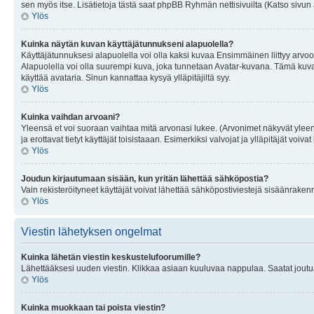
sen myös itse. Lisätietoja tästä saat phpBB Ryhmän nettisivuilta (Katso sivun 
Ylös
Kuinka näytän kuvan käyttäjätunnukseni alapuolella?
Käyttäjätunnuksesi alapuolella voi olla kaksi kuvaa Ensimmäinen liittyy arvoosi
Alapuolella voi olla suurempi kuva, joka tunnetaan Avatar-kuvana. Tämä kuva o
käyttää avataria. Sinun kannattaa kysyä ylläpitäjiltä syy.
Ylös
Kuinka vaihdan arvoani?
Yleensä et voi suoraan vaihtaa mitä arvonasi lukee. (Arvonimet näkyvät yleen
ja erottavat tietyt käyttäjät toisistaaan. Esimerkiksi valvojat ja ylläpitäjät v
Ylös
Joudun kirjautumaan sisään, kun yritän lähettää sähköpostia?
Vain rekisteröityneet käyttäjät voivat lähettää sähköpostiviestejä sisäänraken
Ylös
Viestin lähetyksen ongelmat
Kuinka lähetän viestin keskustelufoorumille?
Lähettääksesi uuden viestin. Klikkaa asiaan kuuluvaa nappulaa. Saatat joutua k
Ylös
Kuinka muokkaan tai poista viestin?