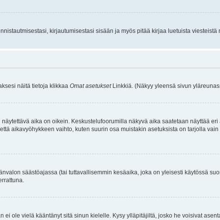
istautmisestasi, kirjautumisestasi sisään ja myös pitää kirjaa luetuista viesteistä mi
aksesi näitä tietoja klikkaa
Omat asetukset
Linkkiä. (Näkyy yleensä sivun yläreunass
 näytettävä aika on oikein. Keskustelufoorumilla näkyvä aika saatetaan näyttää eri
aikavyöhykkeen vaihto, kuten suurin osa muistakin asetuksista on tarjolla vain rekist
änvalon säästöajassa (tai tuttavallisemmin kesäaika, joka on yleisesti käytössä su
errattuna.
an ei ole vielä kääntänyt sitä sinun kielelle. Kysy ylläpitäjiltä, josko he voisivat a