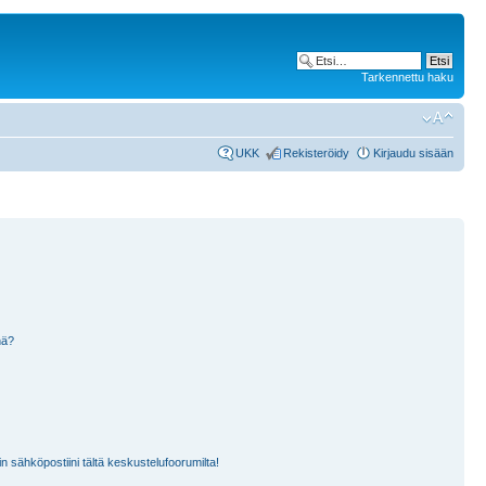
Tarkennettu haku
UKK
Rekisteröidy
Kirjaudu sisään
nä?
n sähköpostiini tältä keskustelufoorumilta!