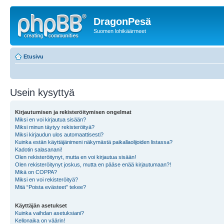
DragonPesä
Suomen lohikäärmeet
Etusivu
Usein kysyttyä
Kirjautumisen ja rekisteröitymisen ongelmat
Miksi en voi kirjautua sisään?
Miksi minun täytyy rekisteröityä?
Miksi kirjaudun ulos automaattisesti?
Kuinka estän käyttäjänimeni näkymästä paikallaolijoiden listassa?
Kadotin salasanani!
Olen rekisteröitynyt, mutta en voi kirjautua sisään!
Olen rekisteröitynyt joskus, mutta en pääse enää kirjautumaan?!
Mikä on COPPA?
Miksi en voi rekisteröityä?
Mitä “Poista evästeet” tekee?
Käyttäjän asetukset
Kuinka vaihdan asetuksiani?
Kellonaika on väärin!