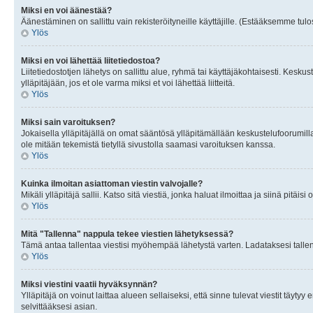
Miksi en voi äänestää?
Äänestäminen on sallittu vain rekisteröityneille käyttäjille. (Estääksemme tulos
Ylös
Miksi en voi lähettää liitetiedostoa?
Liitetiedostotjen lähetys on sallittu alue, ryhmä tai käyttäjäkohtaisesti. Keskus
ylläpitäjään, jos et ole varma miksi et voi lähettää liitteitä.
Ylös
Miksi sain varoituksen?
Jokaisella ylläpitäjällä on omat sääntösä ylläpitämällään keskustelufoorumilla
ole mitään tekemistä tietyllä sivustolla saamasi varoituksen kanssa.
Ylös
Kuinka ilmoitan asiattoman viestin valvojalle?
Mikäli ylläpitäjä sallii. Katso sitä viestiä, jonka haluat ilmoittaa ja siinä pitä
Ylös
Mitä "Tallenna" nappula tekee viestien lähetyksessä?
Tämä antaa tallentaa viestisi myöhempää lähetystä varten. Ladataksesi tallenn
Ylös
Miksi viestini vaatii hyväksynnän?
Ylläpitäjä on voinut laittaa alueen sellaiseksi, että sinne tulevat viestit täyty
selvittääksesi asian.