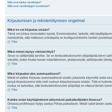
Mitä ovat lukitut viestiketjut?
Mitä ovat viestiketjujen kuvakkeet?
Kirjautumisen ja rekisteröitymisen ongelmat
Miksi en voi kirjautua sisään?
Tämä voi johtua monestakin syystä. Ensimmäiseksi, tarkista, että käyttäjätunnuk
mahdollista, että nettisivun omistajalla on konfigurointivirhe heidän puolellaan
Ylös
Miksi minun täytyy rekisteröityä?
Sinun ei välttämättä tarvitse. Se on keskustelufoorumin ylläpitäjistä kiinni sall
vieraille, kuten Avatar-kuvan määrittäminen, yksityisviestit, sähköpostin lähety
Ylös
Miksi kirjaudun ulos automaattisesti?
Mikäli et valitse
Kirjaudu automaattisesti sisään jokaisella käynnillä
rastia kes
pysyä kirjautuneena laita rasti ruutuun kirjautuessassi sisään. Tätä ei kuitenka
ruutua se tarkoittaa, että keskustelufoorumin ylläpitäjä on ottanut tämän toim
Ylös
Kuinka estän käyttäjänimeni näkymästä paikallaolijoiden listassa?
Omassa profiilissasi löytyy asetus
Piilota paikallaolo
. Mikäli laitat tämän as
Ylös