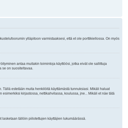
skustelufoorumin ylläpitoon varmistaaksesi, että et ole porttikiellossa. On myös
öityminen antaa muitakin toimintoja käyttöösi, jotka eivät ole sallittuja
ja se on suositeltavaa.
. Tällä estetään muita henkilöitä käyttämästä tunnuksiasi. Mikäli haluat
 esimerkiksi kirjastossa, nettikahvilassa, koulussa, jne... Mikäli et näe tätä
inut lasketaan tällöin piilotettujen käyttäjien lukumäärässä.