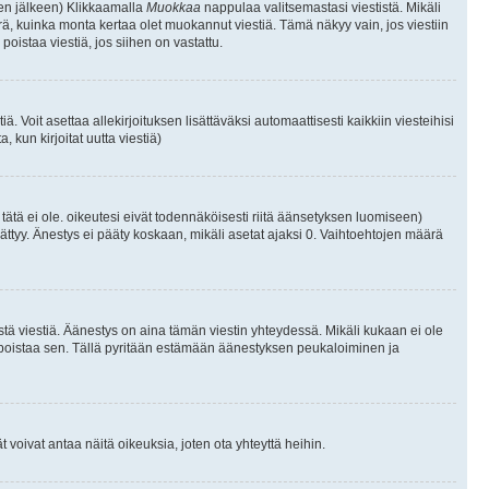
isen jälkeen) Klikkaamalla
Muokkaa
nappulaa valitsemastasi viestistä. Mikäli
, kuinka monta kertaa olet muokannut viestiä. Tämä näkyy vain, jos viestiin
poistaa viestiä, jos siihen on vastattu.
iä. Voit asettaa allekirjoituksen lisättäväksi automaattisesti kaikkiin viesteihisi
 kun kirjoitat uutta viestiä)
i tätä ei ole. oikeutesi eivät todennäköisesti riitä äänsetyksen luomiseen)
ättyy. Änestys ei pääty koskaan, mikäli asetat ajaksi 0. Vaihtoehtojen määrä
stä viestiä. Äänestys on aina tämän viestin yhteydessä. Mikäli kukaan ei ole
tai poistaa sen. Tällä pyritään estämään äänestyksen peukaloiminen ja
täjät voivat antaa näitä oikeuksia, joten ota yhteyttä heihin.