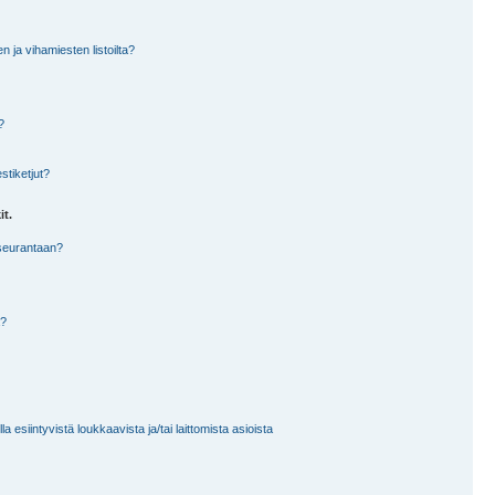
en ja vihamiesten listoilta?
?
stiketjut?
it.
 seurantaan?
a?
 esiintyvistä loukkaavista ja/tai laittomista asioista