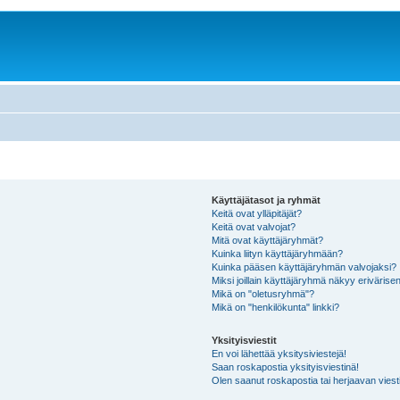
Käyttäjätasot ja ryhmät
Keitä ovat ylläpitäjät?
Keitä ovat valvojat?
Mitä ovat käyttäjäryhmät?
Kuinka liityn käyttäjäryhmään?
Kuinka pääsen käyttäjäryhmän valvojaksi?
Miksi joillain käyttäjäryhmä näkyy erivärise
Mikä on "oletusryhmä"?
Mikä on "henkilökunta" linkki?
Yksityisviestit
En voi lähettää yksitysiviestejä!
Saan roskapostia yksityisviestinä!
Olen saanut roskapostia tai herjaavan viesti