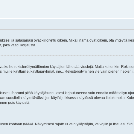
sesi ja salasanasi ovat kirjoitettu oikein. Mikäli nämä ovat oikein, ota yhteyttä ke
, joka vaatii korjausta.
ivatko he rekisteröitymättömien käyttäjien lähettää viestejä. Mutta kuitenkin. Rekister
s muille käyttäjille, käyttäjäryhmät, jne... Rekisteröityminen vie vain pienen hetken 
kustelufoorumi pitää käyttäjätunnuksesi kirjautuneena vain ennalta määritellyn ajan
an suositella käytettäväksi, jos käytät julkisessa käytössä olevaa tietokonetta. Kuten
innon pois käytöstä.
etuksen kohtaan
päällä
. Näkymisesi rajoittuu vain ylläpitäjiin, valvojiin ja itsellesi. S