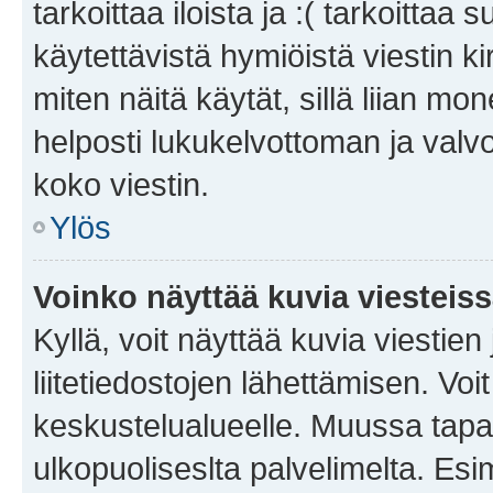
tarkoittaa iloista ja :( tarkoittaa 
käytettävistä hymiöistä viestin k
miten näitä käytät, sillä liian m
helposti lukukelvottoman ja valvo
koko viestin.
Ylös
Voinko näyttää kuvia viesteis
Kyllä, voit näyttää kuvia viestien 
liitetiedostojen lähettämisen. Vo
keskustelualueelle. Muussa tapa
ulkopuoliseslta palvelimelta. Es