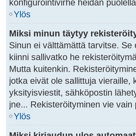
konfigurointivirhe heidän puolella
Ylös
Miksi minun täytyy rekisteröit
Sinun ei välttämättä tarvitse. Se
kiinni sallivatko he rekisteröitym
Mutta kuitenkin. Rekisteröitymine
jotka eivät ole sallittuja vierail
yksityisviestit, sähköpostin lähet
jne... Rekisteröityminen vie vain
Ylös
Miksi kirjaudun ulos automaat