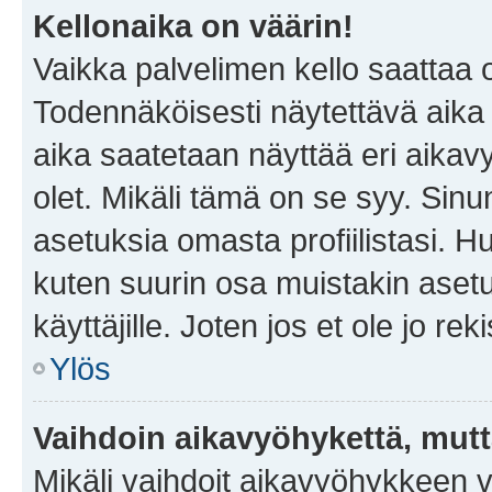
Kellonaika on väärin!
Vaikka palvelimen kello saattaa 
Todennäköisesti näytettävä aika
aika saatetaan näyttää eri aika
olet. Mikäli tämä on se syy. Si
asetuksia omasta profiilistasi. 
kuten suurin osa muistakin asetuks
käyttäjille. Joten jos et ole jo rek
Ylös
Vaihdoin aikavyöhykettä, mutta 
Mikäli vaihdoit aikavyöhykkeen 