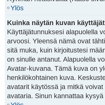
Ylös
Kuinka näytän kuvan käyttäjä
Käyttäjätunnuksesi alapuolella vo
arvoosi. Yleensä nämä ovat tähtiä 
sitä muka, kuin kirjoitustesi mää
on sinulle antanut. Alapuolella v
Avatar-kuvana. Tämä kuva on yle
henkilökohtainen kuva. Keskuste
avatarit käytössä ja mitkä voivat 
avataria. Sinun kannattaa kysyä yl
Ylös