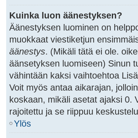
Kuinka luon äänestyksen?
Äänestyksen luominen on helppoa.
muokkaat viestiketjun ensimmäis
äänestys
. (Mikäli tätä ei ole. oik
äänsetyksen luomiseen) Sinun tu
vähintään kaksi vaihtoehtoa Lisää
Voit myös antaa aikarajan, jolloi
koskaan, mikäli asetat ajaksi 0.
rajoitettu ja se riippuu keskustel
Ylös