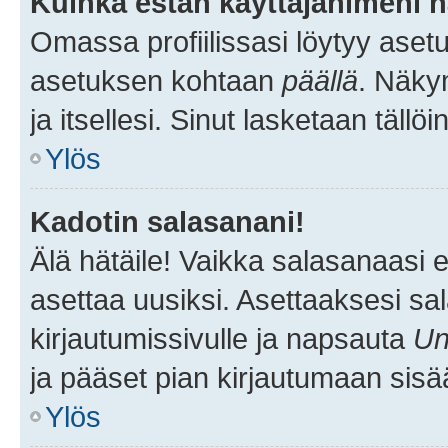
Kuinka estän käyttäjänimeni n
Omassa profiilissasi löytyy aset
asetuksen kohtaan
päällä
. Näkym
ja itsellesi. Sinut lasketaan tällö
Ylös
Kadotin salasanani!
Älä hätäile! Vaikka salasanaasi 
asettaa uusiksi. Asettaaksesi s
kirjautumissivulle ja napsauta
Un
ja pääset pian kirjautumaan sisä
Ylös