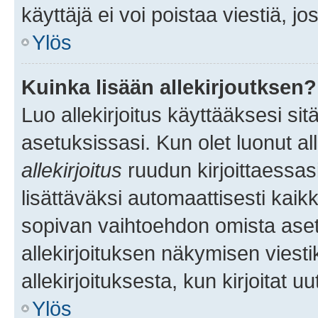
käyttäjä ei voi poistaa viestiä, jo
Ylös
Kuinka lisään allekirjoutksen?
Luo allekirjoitus käyttääksesi si
asetuksissasi. Kun olet luonut all
allekirjoitus
ruudun kirjoittaessasi
lisättäväksi automaattisesti kaikki
sopivan vaihtoehdon omista asetu
allekirjoituksen näkymisen viesti
allekirjoituksesta, kun kirjoitat uu
Ylös