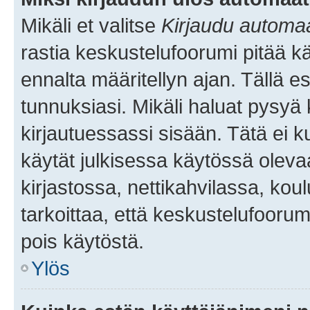
Mikäli et valitse
Kirjaudu automaat
rastia keskustelufoorumi pitää k
ennalta määritellyn ajan. Tällä e
tunnuksiasi. Mikäli haluat pysyä 
kirjautuessassi sisään. Tätä ei k
käytät julkisessa käytössä oleva
kirjastossa, nettikahvilassa, koul
tarkoittaa, että keskustelufoorum
pois käytöstä.
Ylös