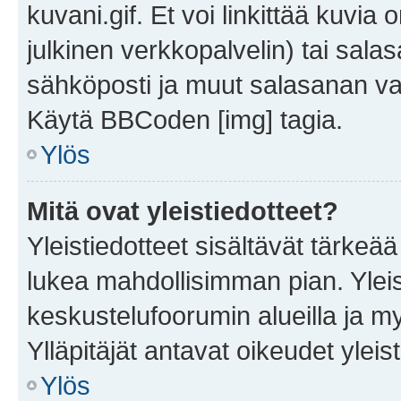
kuvani.gif. Et voi linkittää kuvia 
julkinen verkkopalvelin) tai sala
sähköposti ja muut salasanan vaa
Käytä BBCoden [img] tagia.
Ylös
Mitä ovat yleistiedotteet?
Yleistiedotteet sisältävät tärkeä
lukea mahdollisimman pian. Yleis
keskustelufoorumin alueilla ja m
Ylläpitäjät antavat oikeudet yleis
Ylös