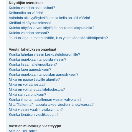
Käyttäjän asetukset
Kuinka vaihdan asetuksiani?
Kellonaika on väärin!
Vaihdoin aikavyöhykettä, mutta kello on silti väärin!
Kieltäni ei näy luettelossa!
Kuinka näytän kuvan käyttäjätunnukseni alapuolella?
Kuinka vaihdan arvoani?
Joudun kirjautumaan sisään, kun yritän lähettää sähköpostia?
Viestin lähetyksen ongelmat
Kuinka lähetän viestin keskustelufoorumille?
Kuinka muokkaan tai poista viestin?
Kuinka lisään allekirjoutksen?
Kuinka luon äänestyksen?
Kuinka muokkaan tai poistan äänestyksen?
Miksi en pääse tietyille alueille?
Miksi en voi äänestää?
Miksi en voi lähettää liitetiedostoa?
Miksi sain varoituksen?
Kuinka ilmoitan asiattoman viestin valvojalle?
Mitä "Tallenna" nappula tekee viestien lähetyksessä?
Miksi viestini vaatii hyväksynnän?
Kuinka tönäisen viestiketjuani?
Viestien muotoilu ja viestityypit
Mitä on BBCode?