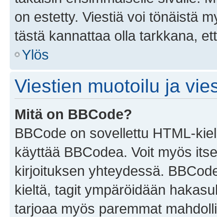
on estetty. Viestiä voi tönäistä m
tästä kannattaa olla tarkkana, e
Ylös
Viestien muotoilu ja vies
Mitä on BBCode?
BBCode on sovellettu HTML-kieles
käyttää BBCodea. Voit myös itse
kirjoituksen yhteydessä. BBCode 
kieltä, tagit ympäröidään hakasului
tarjoaa myös paremmat mahdollis