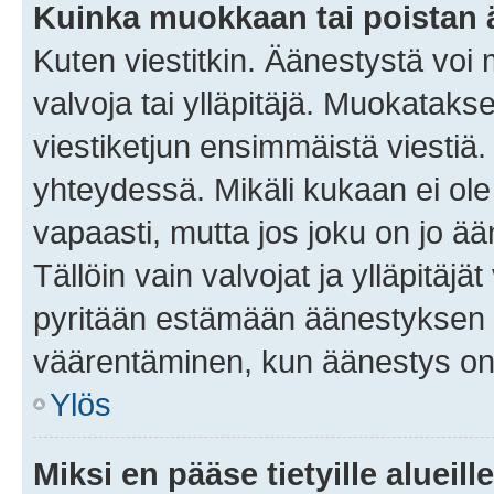
Kuinka muokkaan tai poistan
Kuten viestitkin. Äänestystä voi
valvoja tai ylläpitäjä. Muokatak
viestiketjun ensimmäistä viestiä
yhteydessä. Mikäli kukaan ei ol
vapaasti, mutta jos joku on jo ä
Tällöin vain valvojat ja ylläpitäjä
pyritään estämään äänestyksen 
väärentäminen, kun äänestys on
Ylös
Miksi en pääse tietyille alueill