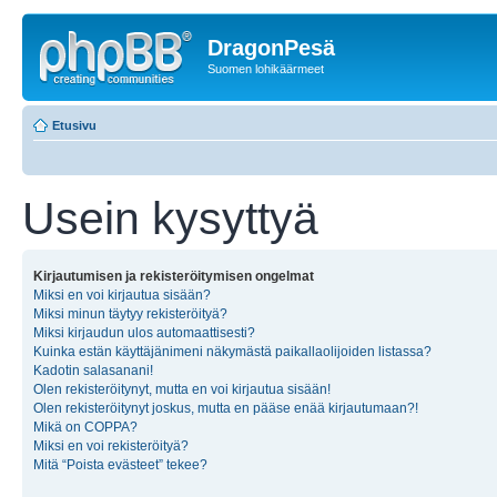
DragonPesä
Suomen lohikäärmeet
Etusivu
Usein kysyttyä
Kirjautumisen ja rekisteröitymisen ongelmat
Miksi en voi kirjautua sisään?
Miksi minun täytyy rekisteröityä?
Miksi kirjaudun ulos automaattisesti?
Kuinka estän käyttäjänimeni näkymästä paikallaolijoiden listassa?
Kadotin salasanani!
Olen rekisteröitynyt, mutta en voi kirjautua sisään!
Olen rekisteröitynyt joskus, mutta en pääse enää kirjautumaan?!
Mikä on COPPA?
Miksi en voi rekisteröityä?
Mitä “Poista evästeet” tekee?