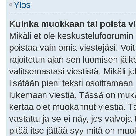
Ylös
Kuinka muokkaan tai poista vi
Mikäli et ole keskustelufoorumin y
poistaa vain omia viestejäsi. Voi
rajoitetun ajan sen luomisen jäl
valitsemastasi viestistä. Mikäli jo
lisätään pieni teksti osoittama
lukemaan viestiä. Tässä on mu
kertaa olet muokannut viestiä. Tä
vastattu ja se ei näy, jos valvoja
pitää itse jättää syy mitä on muo