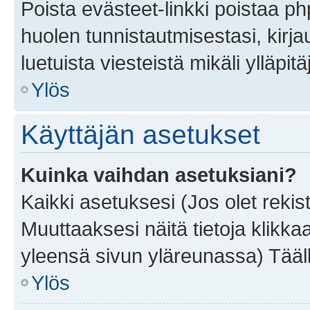
Poista evästeet-linkki poistaa p
huolen tunnistautmisestasi, kirja
luetuista viesteistä mikäli ylläpitä
Ylös
Käyttäjän asetukset
Kuinka vaihdan asetuksiani?
Kaikki asetuksesi (Jos olet rekist
Muuttaaksesi näitä tietoja klikka
yleensä sivun yläreunassa) Tääll
Ylös