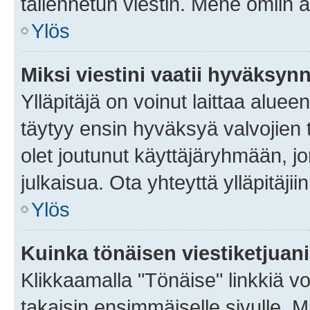
tallennetun viestin. Mene omiin a
Ylös
Miksi viestini vaatii hyväksyn
Ylläpitäjä on voinut laittaa alueen
täytyy ensin hyväksyä valvojien 
olet joutunut käyttäjäryhmään, jo
julkaisua. Ota yhteyttä ylläpitäjii
Ylös
Kuinka tönäisen viestiketjuan
Klikkaamalla "Tönäise" linkkiä voi
takaisin ensimmäiselle sivulle. M