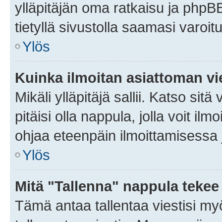
ylläpitäjän oma ratkaisu ja phpB
tietyllä sivustolla saamasi varoi
Ylös
Kuinka ilmoitan asiattoman vie
Mikäli ylläpitäjä sallii. Katso sitä
pitäisi olla nappula, jolla voit i
ohjaa eteenpäin ilmoittamisessa j
Ylös
Mitä "Tallenna" nappula tekee
Tämä antaa tallentaa viestisi m