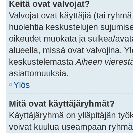
Keitä ovat valvojat?
Valvojat ovat käyttäjiä (tai ryhmä
huolehtia keskustelujen sujumise
oikeudet muokata ja sulkea/avata, 
alueella, missä ovat valvojina. Y
keskustelemasta
Aiheen vierest
asiattomuuksia.
Ylös
Mitä ovat käyttäjäryhmät?
Käyttäjäryhmä on ylläpitäjän työka
voivat kuulua useampaan ryhmään