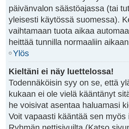
päivänvalon säästöajassa (tai tu
yleisesti käytössä suomessa). Ke
vaihtamaan tuota aikaa automaatti
heittää tunnilla normaaliin aikaan
Ylös
Kieltäni ei näy luettelossa!
Todennäköisin syy on se, että yläp
kukaan ei ole vielä kääntänyt sitä 
he voisivat asentaa haluamasi ki
Voit vapaasti kääntää sen myös i
Ryhmän nettisivuilta (Katso sivun