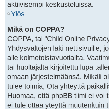
aktiivisempi keskusteluissa.
Ylös
Mikä on COPPA?
COPPA, tai "Child Online Privac
Yhdysvaltojen laki nettisivuille, 
alle kolmetoistavuotiailta. Vaa
tai huoltajalta kirjoitettu lupa ta
omaan järjestelmäänsä. Mikäli 
tulee toimia, Ota yhteyttä paika
Huomaa, että phpBB tiimi ei voi t
ei tule ottaa yteyttä muutenkuin t