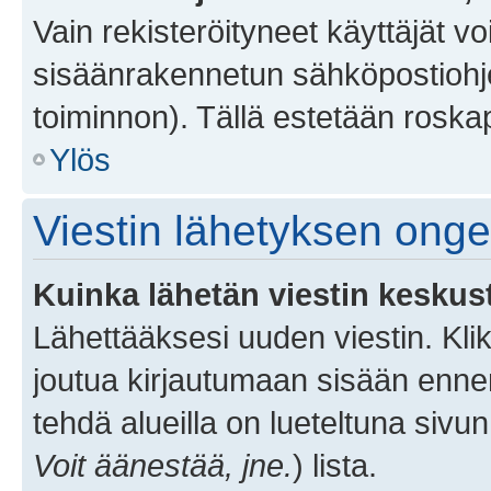
Vain rekisteröityneet käyttäjät v
sisäänrakennetun sähköpostiohjel
toiminnon). Tällä estetään roskap
Ylös
Viestin lähetyksen ong
Kuinka lähetän viestin keskus
Lähettääksesi uuden viestin. Kl
joutua kirjautumaan sisään ennen 
tehdä alueilla on lueteltuna sivun
Voit äänestää, jne.
) lista.