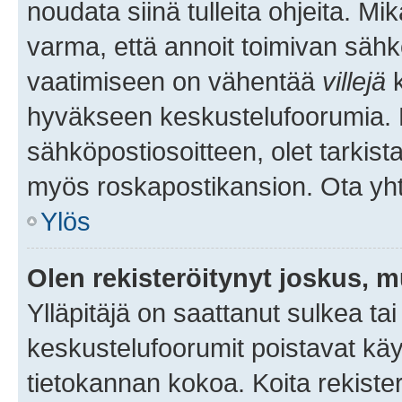
noudata siinä tulleita ohjeita. Mi
varma, että annoit toimivan sähk
vaatimiseen on vähentää
villejä
k
hyväkseen keskustelufoorumia. Mi
sähköpostiosoitteen, olet tarkista
myös roskapostikansion. Ota yhte
Ylös
Olen rekisteröitynyt joskus, 
Ylläpitäjä on saattanut sulkea ta
keskustelufoorumit poistavat k
tietokannan kokoa. Koita rekister