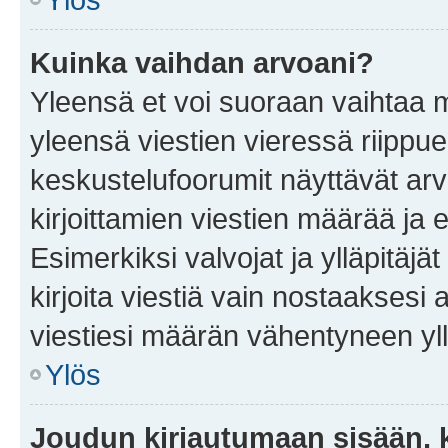
Kuinka vaihdan arvoani?
Yleensä et voi suoraan vaihtaa 
yleensä viestien vieressä riippu
keskustelufoorumit näyttävät ar
kirjoittamien viestien määrää ja er
Esimerkiksi valvojat ja ylläpitäjä
kirjoita viestiä vain nostaakses
viestiesi määrän vähentyneen yl
Ylös
Joudun kirjautumaan sisään, k