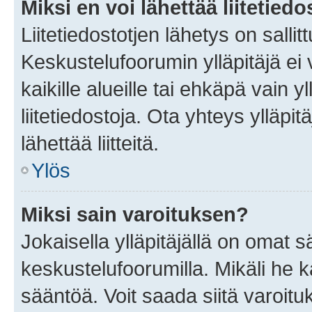
Miksi en voi lähettää liitetied
Liitetiedostotjen lähetys on sallit
Keskustelufoorumin ylläpitäjä ei v
kaikille alueille tai ehkäpä vain 
liitetiedostoja. Ota yhteys ylläpit
lähettää liitteitä.
Ylös
Miksi sain varoituksen?
Jokaisella ylläpitäjällä on omat 
keskustelufoorumilla. Mikäli he ka
sääntöä. Voit saada siitä varoi