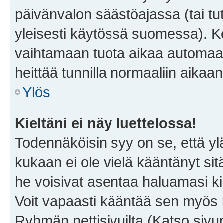
päivänvalon säästöajassa (tai tu
yleisesti käytössä suomessa). Ke
vaihtamaan tuota aikaa automaatti
heittää tunnilla normaaliin aikaan
Ylös
Kieltäni ei näy luettelossa!
Todennäköisin syy on se, että yläp
kukaan ei ole vielä kääntänyt sitä 
he voisivat asentaa haluamasi ki
Voit vapaasti kääntää sen myös i
Ryhmän nettisivuilta (Katso sivun