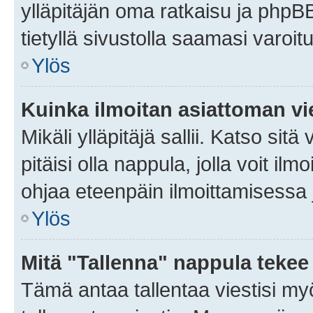
ylläpitäjän oma ratkaisu ja phpB
tietyllä sivustolla saamasi varoi
Ylös
Kuinka ilmoitan asiattoman vie
Mikäli ylläpitäjä sallii. Katso sitä
pitäisi olla nappula, jolla voit i
ohjaa eteenpäin ilmoittamisessa j
Ylös
Mitä "Tallenna" nappula tekee
Tämä antaa tallentaa viestisi m