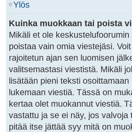
Ylös
Kuinka muokkaan tai poista vi
Mikäli et ole keskustelufoorumin y
poistaa vain omia viestejäsi. Voi
rajoitetun ajan sen luomisen jäl
valitsemastasi viestistä. Mikäli jo
lisätään pieni teksti osoittama
lukemaan viestiä. Tässä on mu
kertaa olet muokannut viestiä. Tä
vastattu ja se ei näy, jos valvoja
pitää itse jättää syy mitä on muo