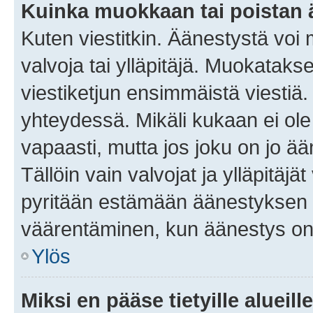
Kuinka muokkaan tai poistan
Kuten viestitkin. Äänestystä voi
valvoja tai ylläpitäjä. Muokatak
viestiketjun ensimmäistä viestiä
yhteydessä. Mikäli kukaan ei ol
vapaasti, mutta jos joku on jo ä
Tällöin vain valvojat ja ylläpitäjä
pyritään estämään äänestyksen 
väärentäminen, kun äänestys on
Ylös
Miksi en pääse tietyille alueill