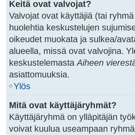
Keitä ovat valvojat?
Valvojat ovat käyttäjiä (tai ryhmä
huolehtia keskustelujen sujumise
oikeudet muokata ja sulkea/avata, 
alueella, missä ovat valvojina. Y
keskustelemasta
Aiheen vierest
asiattomuuksia.
Ylös
Mitä ovat käyttäjäryhmät?
Käyttäjäryhmä on ylläpitäjän työka
voivat kuulua useampaan ryhmään