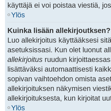
käyttäjä ei voi poistaa viestiä, jo
Ylös
Kuinka lisään allekirjoutksen?
Luo allekirjoitus käyttääksesi si
asetuksissasi. Kun olet luonut all
allekirjoitus
ruudun kirjoittaessasi
lisättäväksi automaattisesti kaikki
sopivan vaihtoehdon omista asetu
allekirjoituksen näkymisen viesti
allekirjoituksesta, kun kirjoitat uu
Ylös