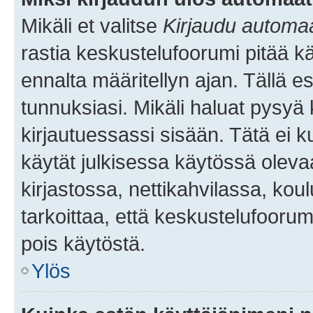
Mikäli et valitse
Kirjaudu automaat
rastia keskustelufoorumi pitää k
ennalta määritellyn ajan. Tällä e
tunnuksiasi. Mikäli haluat pysyä 
kirjautuessassi sisään. Tätä ei k
käytät julkisessa käytössä oleva
kirjastossa, nettikahvilassa, koul
tarkoittaa, että keskustelufoorum
pois käytöstä.
Ylös