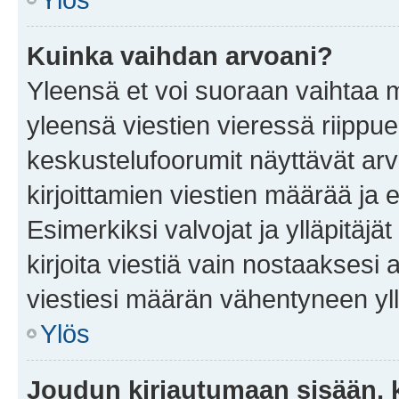
Kuinka vaihdan arvoani?
Yleensä et voi suoraan vaihtaa 
yleensä viestien vieressä riippu
keskustelufoorumit näyttävät ar
kirjoittamien viestien määrää ja er
Esimerkiksi valvojat ja ylläpitäjä
kirjoita viestiä vain nostaakses
viestiesi määrän vähentyneen yl
Ylös
Joudun kirjautumaan sisään, k