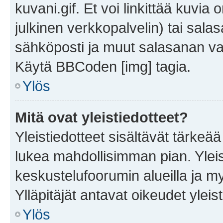
kuvani.gif. Et voi linkittää kuvia 
julkinen verkkopalvelin) tai sala
sähköposti ja muut salasanan vaa
Käytä BBCoden [img] tagia.
Ylös
Mitä ovat yleistiedotteet?
Yleistiedotteet sisältävät tärkeä
lukea mahdollisimman pian. Yleis
keskustelufoorumin alueilla ja m
Ylläpitäjät antavat oikeudet yleis
Ylös