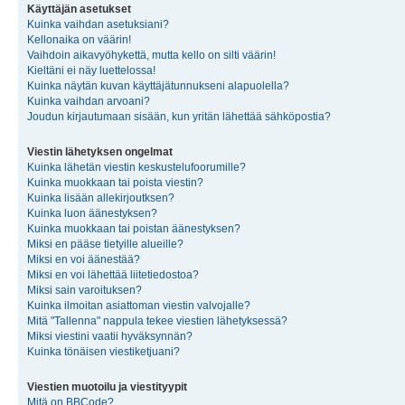
Käyttäjän asetukset
Kuinka vaihdan asetuksiani?
Kellonaika on väärin!
Vaihdoin aikavyöhykettä, mutta kello on silti väärin!
Kieltäni ei näy luettelossa!
Kuinka näytän kuvan käyttäjätunnukseni alapuolella?
Kuinka vaihdan arvoani?
Joudun kirjautumaan sisään, kun yritän lähettää sähköpostia?
Viestin lähetyksen ongelmat
Kuinka lähetän viestin keskustelufoorumille?
Kuinka muokkaan tai poista viestin?
Kuinka lisään allekirjoutksen?
Kuinka luon äänestyksen?
Kuinka muokkaan tai poistan äänestyksen?
Miksi en pääse tietyille alueille?
Miksi en voi äänestää?
Miksi en voi lähettää liitetiedostoa?
Miksi sain varoituksen?
Kuinka ilmoitan asiattoman viestin valvojalle?
Mitä "Tallenna" nappula tekee viestien lähetyksessä?
Miksi viestini vaatii hyväksynnän?
Kuinka tönäisen viestiketjuani?
Viestien muotoilu ja viestityypit
Mitä on BBCode?