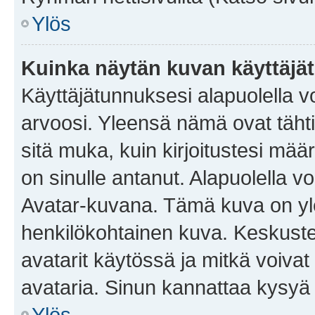
Ylös
Kuinka näytän kuvan käyttäjä
Käyttäjätunnuksesi alapuolella vo
arvoosi. Yleensä nämä ovat tähtiä 
sitä muka, kuin kirjoitustesi mää
on sinulle antanut. Alapuolella v
Avatar-kuvana. Tämä kuva on yle
henkilökohtainen kuva. Keskuste
avatarit käytössä ja mitkä voivat 
avataria. Sinun kannattaa kysyä yl
Ylös