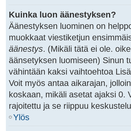
Kuinka luon äänestyksen?
Äänestyksen luominen on helppoa.
muokkaat viestiketjun ensimmäis
äänestys
. (Mikäli tätä ei ole. oik
äänsetyksen luomiseen) Sinun tu
vähintään kaksi vaihtoehtoa Lisää
Voit myös antaa aikarajan, jolloi
koskaan, mikäli asetat ajaksi 0.
rajoitettu ja se riippuu keskustel
Ylös