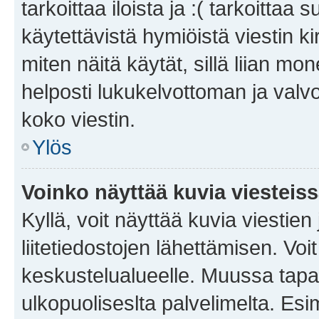
tarkoittaa iloista ja :( tarkoittaa 
käytettävistä hymiöistä viestin k
miten näitä käytät, sillä liian m
helposti lukukelvottoman ja valvo
koko viestin.
Ylös
Voinko näyttää kuvia viesteis
Kyllä, voit näyttää kuvia viestien 
liitetiedostojen lähettämisen. Vo
keskustelualueelle. Muussa tapa
ulkopuoliseslta palvelimelta. Es