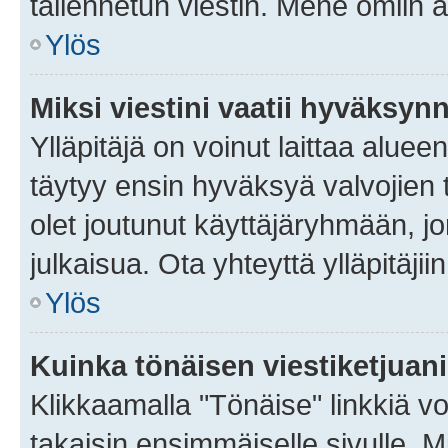
tallennetun viestin. Mene omiin a
Ylös
Miksi viestini vaatii hyväksyn
Ylläpitäjä on voinut laittaa alueen
täytyy ensin hyväksyä valvojien 
olet joutunut käyttäjäryhmään, jo
julkaisua. Ota yhteyttä ylläpitäjii
Ylös
Kuinka tönäisen viestiketjuan
Klikkaamalla "Tönäise" linkkiä voi
takaisin ensimmäiselle sivulle. M