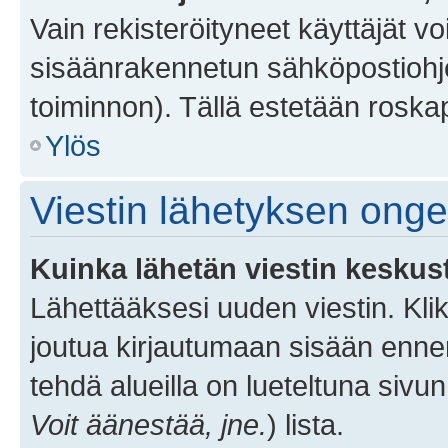
Vain rekisteröityneet käyttäjät v
sisäänrakennetun sähköpostiohjel
toiminnon). Tällä estetään roskap
Ylös
Viestin lähetyksen ong
Kuinka lähetän viestin keskus
Lähettääksesi uuden viestin. Kl
joutua kirjautumaan sisään ennen 
tehdä alueilla on lueteltuna sivun
Voit äänestää, jne.
) lista.