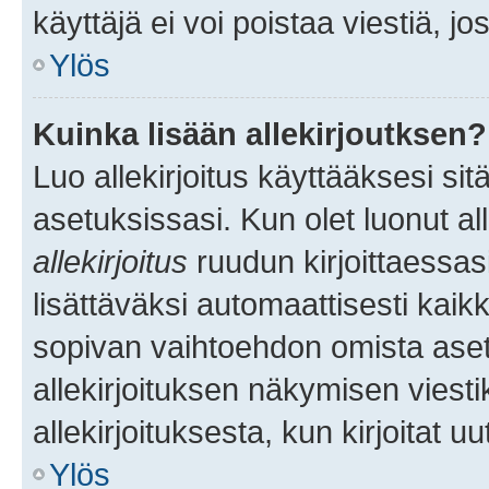
käyttäjä ei voi poistaa viestiä, jo
Ylös
Kuinka lisään allekirjoutksen?
Luo allekirjoitus käyttääksesi si
asetuksissasi. Kun olet luonut all
allekirjoitus
ruudun kirjoittaessasi
lisättäväksi automaattisesti kaikki
sopivan vaihtoehdon omista asetu
allekirjoituksen näkymisen viesti
allekirjoituksesta, kun kirjoitat uu
Ylös