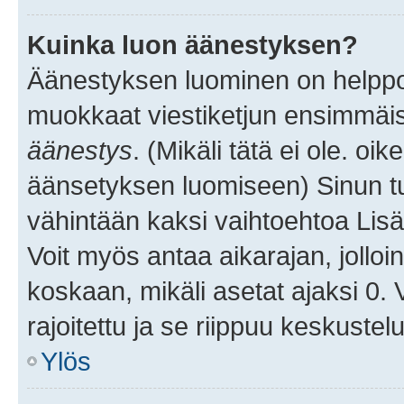
Kuinka luon äänestyksen?
Äänestyksen luominen on helppoa.
muokkaat viestiketjun ensimmäis
äänestys
. (Mikäli tätä ei ole. oik
äänsetyksen luomiseen) Sinun tu
vähintään kaksi vaihtoehtoa Lisää
Voit myös antaa aikarajan, jolloi
koskaan, mikäli asetat ajaksi 0.
rajoitettu ja se riippuu keskustel
Ylös