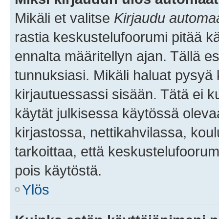
Mikäli et valitse
Kirjaudu automaat
rastia keskustelufoorumi pitää k
ennalta määritellyn ajan. Tällä e
tunnuksiasi. Mikäli haluat pysyä 
kirjautuessassi sisään. Tätä ei k
käytät julkisessa käytössä oleva
kirjastossa, nettikahvilassa, koul
tarkoittaa, että keskustelufoorum
pois käytöstä.
Ylös