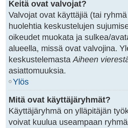
Keitä ovat valvojat?
Valvojat ovat käyttäjiä (tai ryhmä
huolehtia keskustelujen sujumise
oikeudet muokata ja sulkea/avata, 
alueella, missä ovat valvojina. Y
keskustelemasta
Aiheen vierest
asiattomuuksia.
Ylös
Mitä ovat käyttäjäryhmät?
Käyttäjäryhmä on ylläpitäjän työka
voivat kuulua useampaan ryhmään