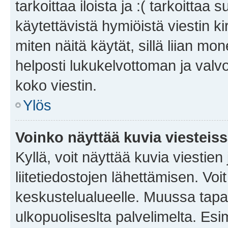
tarkoittaa iloista ja :( tarkoittaa 
käytettävistä hymiöistä viestin k
miten näitä käytät, sillä liian m
helposti lukukelvottoman ja valvo
koko viestin.
Ylös
Voinko näyttää kuvia viesteis
Kyllä, voit näyttää kuvia viestien 
liitetiedostojen lähettämisen. Vo
keskustelualueelle. Muussa tapa
ulkopuoliseslta palvelimelta. Es