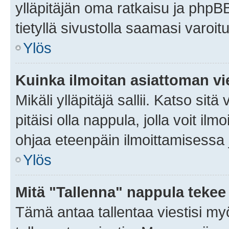
ylläpitäjän oma ratkaisu ja phpB
tietyllä sivustolla saamasi varoi
Ylös
Kuinka ilmoitan asiattoman vie
Mikäli ylläpitäjä sallii. Katso sitä
pitäisi olla nappula, jolla voit i
ohjaa eteenpäin ilmoittamisessa j
Ylös
Mitä "Tallenna" nappula tekee
Tämä antaa tallentaa viestisi m