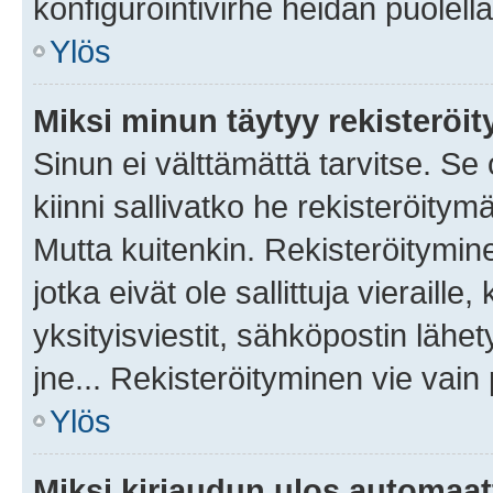
konfigurointivirhe heidän puolella
Ylös
Miksi minun täytyy rekisteröit
Sinun ei välttämättä tarvitse. Se
kiinni sallivatko he rekisteröitym
Mutta kuitenkin. Rekisteröitymine
jotka eivät ole sallittuja vierail
yksityisviestit, sähköpostin lähet
jne... Rekisteröityminen vie vain
Ylös
Miksi kirjaudun ulos automaat