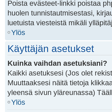
Poista evästeet-linkki poistaa p
huolen tunnistautmisestasi, kirja
luetuista viesteistä mikäli ylläpitä
Ylös
Käyttäjän asetukset
Kuinka vaihdan asetuksiani?
Kaikki asetuksesi (Jos olet rekist
Muuttaaksesi näitä tietoja klikka
yleensä sivun yläreunassa) Tääll
Ylös