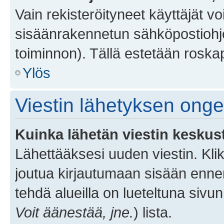
Vain rekisteröityneet käyttäjät v
sisäänrakennetun sähköpostiohjel
toiminnon). Tällä estetään roskap
Ylös
Viestin lähetyksen ong
Kuinka lähetän viestin keskus
Lähettääksesi uuden viestin. Kl
joutua kirjautumaan sisään ennen 
tehdä alueilla on lueteltuna sivun
Voit äänestää, jne.
) lista.