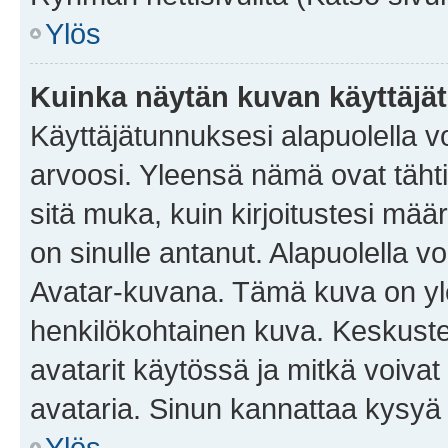
Ylös
Kuinka näytän kuvan käyttäjä
Käyttäjätunnuksesi alapuolella vo
arvoosi. Yleensä nämä ovat tähtiä 
sitä muka, kuin kirjoitustesi mää
on sinulle antanut. Alapuolella v
Avatar-kuvana. Tämä kuva on yle
henkilökohtainen kuva. Keskuste
avatarit käytössä ja mitkä voivat 
avataria. Sinun kannattaa kysyä yl
Ylös