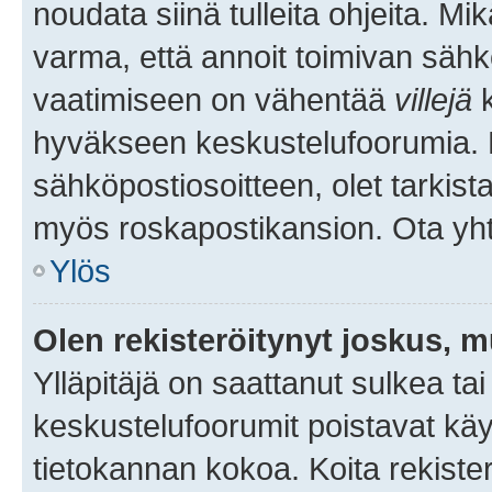
noudata siinä tulleita ohjeita. Mi
varma, että annoit toimivan sähk
vaatimiseen on vähentää
villejä
k
hyväkseen keskustelufoorumia. Mi
sähköpostiosoitteen, olet tarkista
myös roskapostikansion. Ota yhte
Ylös
Olen rekisteröitynyt joskus, 
Ylläpitäjä on saattanut sulkea ta
keskustelufoorumit poistavat k
tietokannan kokoa. Koita rekister