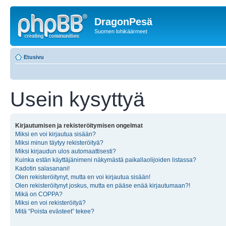
DragonPesä
Suomen lohikäärmeet
Etusivu
Usein kysyttyä
Kirjautumisen ja rekisteröitymisen ongelmat
Miksi en voi kirjautua sisään?
Miksi minun täytyy rekisteröityä?
Miksi kirjaudun ulos automaattisesti?
Kuinka estän käyttäjänimeni näkymästä paikallaolijoiden listassa?
Kadotin salasanani!
Olen rekisteröitynyt, mutta en voi kirjautua sisään!
Olen rekisteröitynyt joskus, mutta en pääse enää kirjautumaan?!
Mikä on COPPA?
Miksi en voi rekisteröityä?
Mitä “Poista evästeet” tekee?