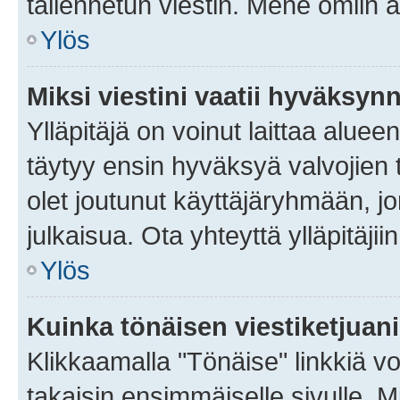
tallennetun viestin. Mene omiin a
Ylös
Miksi viestini vaatii hyväksyn
Ylläpitäjä on voinut laittaa alueen
täytyy ensin hyväksyä valvojien 
olet joutunut käyttäjäryhmään, jo
julkaisua. Ota yhteyttä ylläpitäjii
Ylös
Kuinka tönäisen viestiketjuan
Klikkaamalla "Tönäise" linkkiä voi
takaisin ensimmäiselle sivulle. M