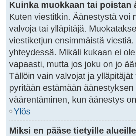
Kuinka muokkaan tai poistan
Kuten viestitkin. Äänestystä voi
valvoja tai ylläpitäjä. Muokatak
viestiketjun ensimmäistä viestiä
yhteydessä. Mikäli kukaan ei ol
vapaasti, mutta jos joku on jo ä
Tällöin vain valvojat ja ylläpitäjä
pyritään estämään äänestyksen 
väärentäminen, kun äänestys on
Ylös
Miksi en pääse tietyille alueill