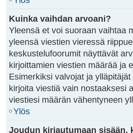
Kuinka vaihdan arvoani?
Yleensä et voi suoraan vaihtaa 
yleensä viestien vieressä riippu
keskustelufoorumit näyttävät ar
kirjoittamien viestien määrää ja er
Esimerkiksi valvojat ja ylläpitäjä
kirjoita viestiä vain nostaakses
viestiesi määrän vähentyneen yl
Ylös
Joudun kirjautumaan sisään, k