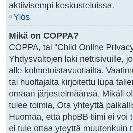
aktiivisempi keskusteluissa.
Ylös
Mikä on COPPA?
COPPA, tai "Child Online Privac
Yhdysvaltojen laki nettisivuille, 
alle kolmetoistavuotiailta. Vaa
tai huoltajalta kirjoitettu lupa ta
omaan järjestelmäänsä. Mikäli 
tulee toimia, Ota yhteyttä paika
Huomaa, että phpBB tiimi ei voi t
ei tule ottaa yteyttä muutenkuin t