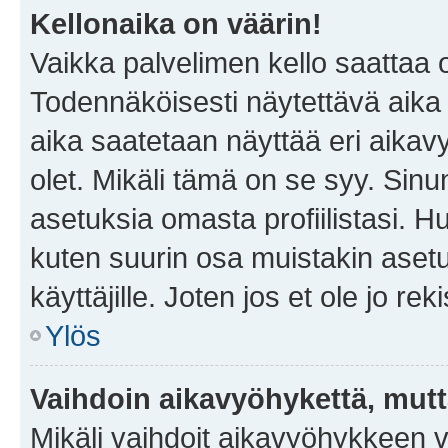
Kellonaika on väärin!
Vaikka palvelimen kello saattaa 
Todennäköisesti näytettävä aika
aika saatetaan näyttää eri aika
olet. Mikäli tämä on se syy. Si
asetuksia omasta profiilistasi. 
kuten suurin osa muistakin asetuks
käyttäjille. Joten jos et ole jo rek
Ylös
Vaihdoin aikavyöhykettä, mutta 
Mikäli vaihdoit aikavyöhykkeen 