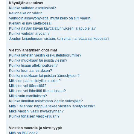
Käyttäjän asetukset
Kuinka vaihdan asetuksiani?
Kellonaika on väärin!
Vaihdoin aikavyöhykettä, mutta kello on silti väärin!
Kieltäni ei näy luettelossa!
Kuinka näytän kuvan käyttäjätunnukseni alapuolella?
Kuinka vaihdan arvoani?
Joudun kirjautumaan sisään, kun yritän lähettää sähköpostia?
Viestin lähetyksen ongelmat
Kuinka lähetän viestin keskustelufoorumille?
Kuinka muokkaan tai poista viestin?
Kuinka lisään allekirjoutksen?
Kuinka luon äänestyksen?
Kuinka muokkaan tai poistan äänestyksen?
Miksi en pääse tietyille alueille?
Miksi en voi äänestää?
Miksi en voi lähettää liitetiedostoa?
Miksi sain varoituksen?
Kuinka ilmoitan asiattoman viestin valvojalle?
Mitä "Tallenna" nappula tekee viestien lähetyksessä?
Miksi viestini vaatii hyväksynnän?
Kuinka tönäisen viestiketjuani?
Viestien muotoilu ja viestityypit
Mitä on BBCode?