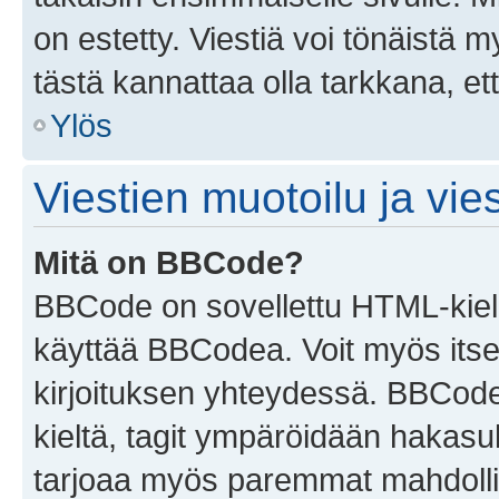
on estetty. Viestiä voi tönäistä m
tästä kannattaa olla tarkkana, e
Ylös
Viestien muotoilu ja vies
Mitä on BBCode?
BBCode on sovellettu HTML-kieles
käyttää BBCodea. Voit myös itse
kirjoituksen yhteydessä. BBCode 
kieltä, tagit ympäröidään hakasului
tarjoaa myös paremmat mahdollis