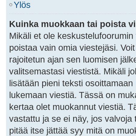
Ylös
Kuinka muokkaan tai poista vi
Mikäli et ole keskustelufoorumin y
poistaa vain omia viestejäsi. Voi
rajoitetun ajan sen luomisen jäl
valitsemastasi viestistä. Mikäli jo
lisätään pieni teksti osoittama
lukemaan viestiä. Tässä on mu
kertaa olet muokannut viestiä. Tä
vastattu ja se ei näy, jos valvoja
pitää itse jättää syy mitä on muo