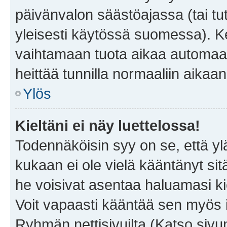
päivänvalon säästöajassa (tai tu
yleisesti käytössä suomessa). Ke
vaihtamaan tuota aikaa automaatti
heittää tunnilla normaaliin aikaan
Ylös
Kieltäni ei näy luettelossa!
Todennäköisin syy on se, että yläp
kukaan ei ole vielä kääntänyt sitä 
he voisivat asentaa haluamasi ki
Voit vapaasti kääntää sen myös i
Ryhmän nettisivuilta (Katso sivun