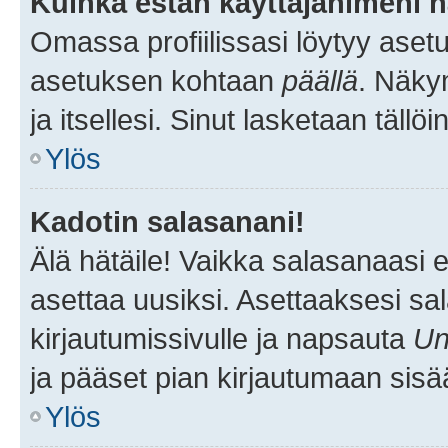
Kuinka estän käyttäjänimeni n
Omassa profiilissasi löytyy aset
asetuksen kohtaan
päällä
. Näkym
ja itsellesi. Sinut lasketaan tällö
Ylös
Kadotin salasanani!
Älä hätäile! Vaikka salasanaasi 
asettaa uusiksi. Asettaaksesi s
kirjautumissivulle ja napsauta
Un
ja pääset pian kirjautumaan sisä
Ylös