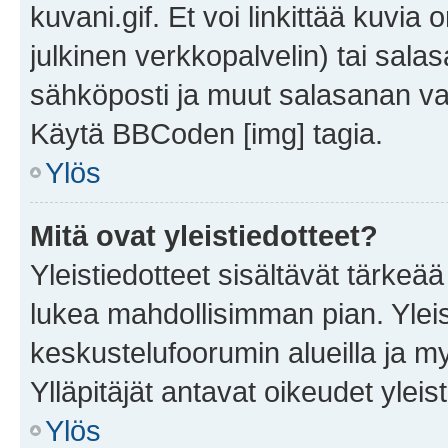
kuvani.gif. Et voi linkittää kuvia 
julkinen verkkopalvelin) tai sala
sähköposti ja muut salasanan vaa
Käytä BBCoden [img] tagia.
Ylös
Mitä ovat yleistiedotteet?
Yleistiedotteet sisältävät tärkeä
lukea mahdollisimman pian. Yleis
keskustelufoorumin alueilla ja m
Ylläpitäjät antavat oikeudet yleis
Ylös