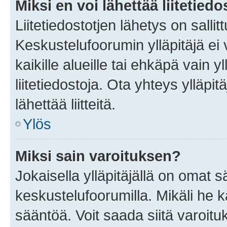
Miksi en voi lähettää liitetied
Liitetiedostotjen lähetys on sallit
Keskustelufoorumin ylläpitäjä ei v
kaikille alueille tai ehkäpä vain 
liitetiedostoja. Ota yhteys ylläpit
lähettää liitteitä.
Ylös
Miksi sain varoituksen?
Jokaisella ylläpitäjällä on omat 
keskustelufoorumilla. Mikäli he ka
sääntöä. Voit saada siitä varoi