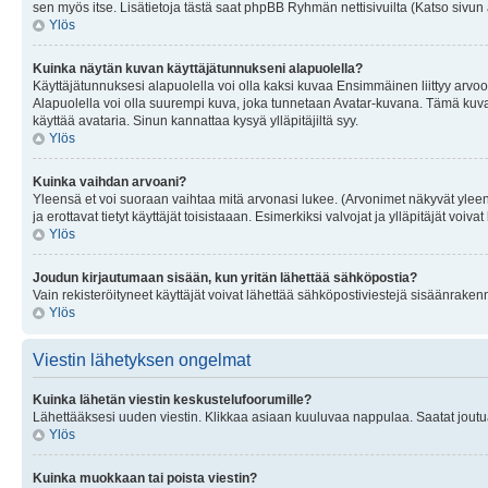
sen myös itse. Lisätietoja tästä saat phpBB Ryhmän nettisivuilta (Katso sivun 
Ylös
Kuinka näytän kuvan käyttäjätunnukseni alapuolella?
Käyttäjätunnuksesi alapuolella voi olla kaksi kuvaa Ensimmäinen liittyy arvoosi
Alapuolella voi olla suurempi kuva, joka tunnetaan Avatar-kuvana. Tämä kuva o
käyttää avataria. Sinun kannattaa kysyä ylläpitäjiltä syy.
Ylös
Kuinka vaihdan arvoani?
Yleensä et voi suoraan vaihtaa mitä arvonasi lukee. (Arvonimet näkyvät yleen
ja erottavat tietyt käyttäjät toisistaaan. Esimerkiksi valvojat ja ylläpitäjät v
Ylös
Joudun kirjautumaan sisään, kun yritän lähettää sähköpostia?
Vain rekisteröityneet käyttäjät voivat lähettää sähköpostiviestejä sisäänraken
Ylös
Viestin lähetyksen ongelmat
Kuinka lähetän viestin keskustelufoorumille?
Lähettääksesi uuden viestin. Klikkaa asiaan kuuluvaa nappulaa. Saatat joutua k
Ylös
Kuinka muokkaan tai poista viestin?