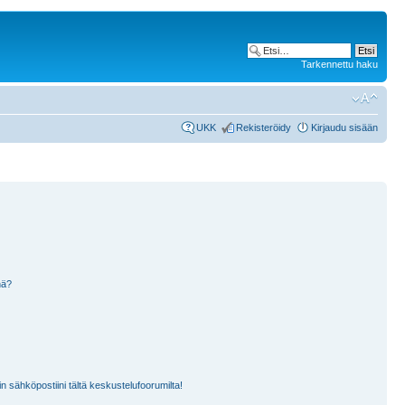
Tarkennettu haku
UKK
Rekisteröidy
Kirjaudu sisään
nä?
n sähköpostiini tältä keskustelufoorumilta!