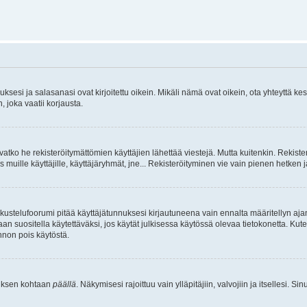
sesi ja salasanasi ovat kirjoitettu oikein. Mikäli nämä ovat oikein, ota yhteyttä ke
, joka vaatii korjausta.
ivatko he rekisteröitymättömien käyttäjien lähettää viestejä. Mutta kuitenkin. Rekister
s muille käyttäjille, käyttäjäryhmät, jne... Rekisteröityminen vie vain pienen hetken 
kustelufoorumi pitää käyttäjätunnuksesi kirjautuneena vain ennalta määritellyn ajan
an suositella käytettäväksi, jos käytät julkisessa käytössä olevaa tietokonetta. Kuten
innon pois käytöstä.
etuksen kohtaan
päällä
. Näkymisesi rajoittuu vain ylläpitäjiin, valvojiin ja itsellesi. S