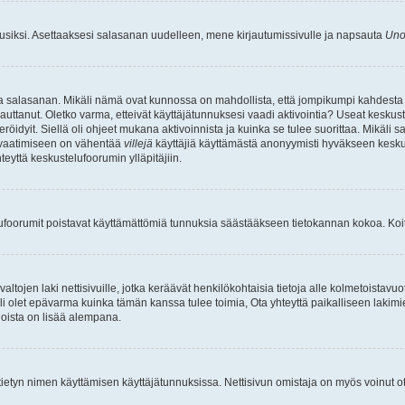
uusiksi. Asettaaksesi salasanan uudelleen, mene kirjautumissivulle ja napsauta
Uno
n ja salasanan. Mikäli nämä ovat kunnossa on mahdollista, että jompikumpi kahdesta
auttanut. Oletko varma, etteivät käyttäjätunnuksesi vaadi aktivointia? Useat keskustel
röidyit. Siellä oli ohjeet mukana aktivoinnista ja kuinka se tulee suorittaa. Mikäli s
n vaatimiseen on vähentää
villejä
käyttäjiä käyttämästä anonyymisti hyväkseen keskus
teyttä keskustelufoorumin ylläpitäjiin.
elufoorumit poistavat käyttämättömiä tunnuksia säästääkseen tietokannan kokoa. Koita
tojen laki nettisivuille, jotka keräävät henkilökohtaisia tietoja alle kolmetoistavuo
li olet epävarma kuinka tämän kanssa tulee toimia, Ota yhteyttä paikalliseen lakim
 joista on lisää alempana.
nyt tietyn nimen käyttämisen käyttäjätunnuksissa. Nettisivun omistaja on myös voinut