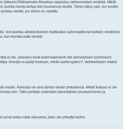
isen jälkeen) Klikkaamalla
Muokkaa
nappulaa valitsemastasi viestistä. Mikäli
, kuinka monta kertaa olet muokannut viestiä. Tämä näkyy vain, jos viestiin
poistaa viestiä, jos siihen on vastattu.
iä. Voit asettaa allekirjoituksen lisättäväksi automaattisesti kaikkiin viesteihisi
 kun kirjoitat uutta viestiä)
i tätä ei ole. oikeutesi eivät todennäköisesti riitä äänsetyksen luomiseen)
ättyy. Änestys ei pääty koskaan, mikäli asetat ajaksi 0. Vaihtoehtojen määrä
stä viestiä. Äänestys on aina tämän viestin yhteydessä. Mikäli kukaan ei ole
tai poistaa sen. Tällä pyritään estämään äänestyksen peukaloiminen ja
täjät voivat antaa näitä oikeuksia, joten ota yhteyttä heihin.