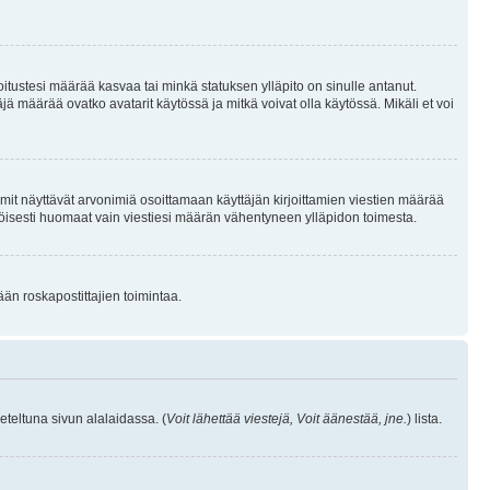
joitustesi määrää kasvaa tai minkä statuksen ylläpito on sinulle antanut.
 määrää ovatko avatarit käytössä ja mitkä voivat olla käytössä. Mikäli et voi
mit näyttävät arvonimiä osoittamaan käyttäjän kirjoittamien viestien määrää
ennäköisesti huomaat vain viestiesi määrän vähentyneen ylläpidon toimesta.
ään roskapostittajien toimintaa.
eteltuna sivun alalaidassa. (
Voit lähettää viestejä, Voit äänestää, jne.
) lista.