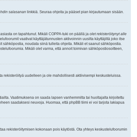
hdin salasanan
linkkiä. Seuraa ohjeita ja pääset pian kirjautumaan sisään.
 asiasta on tapahtunut. Mikäli COPPA-tuki on päällä ja
olet rekisteröitynyt alle
ufoorumit vaativat käyttäjätunnusten aktivoinnin uusilta käyttäjiltä joko itse
ait sähköpostia, noudata siinä tulleita ohjeita. Mikäli et saanut sähköpostia.
telufoorumia. Mikäli olet varma, että annoit toimivan sähköpostiosoitteen,
 rekisteröityä uudelleen ja ole mahdollisesti aktiivisempi keskusteluissa.
tiailta. Vaatimuksena on saada lapsen vanhemmilta tai huoltajalta kirjoitettu
ieheen saadaksesi neuvoja. Huomaa, että phpBB tiimi ei voi tarjota lakiapua
 ottaa rekisteröitymisen kokonaan pois käytöstä. Ota yhteys keskustelufoorumin