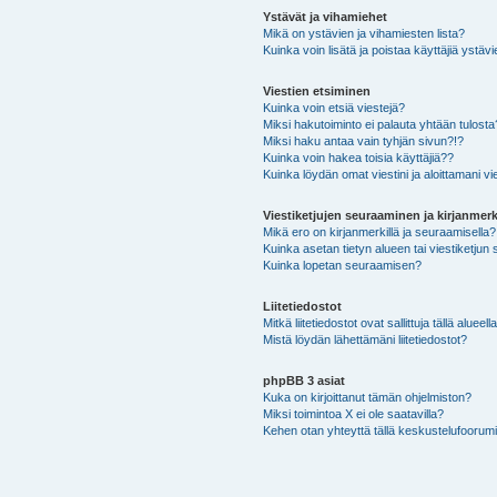
Ystävät ja vihamiehet
Mikä on ystävien ja vihamiesten lista?
Kuinka voin lisätä ja poistaa käyttäjiä ystävi
Viestien etsiminen
Kuinka voin etsiä viestejä?
Miksi hakutoiminto ei palauta yhtään tulosta
Miksi haku antaa vain tyhjän sivun?!?
Kuinka voin hakea toisia käyttäjiä??
Kuinka löydän omat viestini ja aloittamani vie
Viestiketjujen seuraaminen ja kirjanmerk
Mikä ero on kirjanmerkillä ja seuraamisella?
Kuinka asetan tietyn alueen tai viestiketjun
Kuinka lopetan seuraamisen?
Liitetiedostot
Mitkä liitetiedostot ovat sallittuja tällä alueell
Mistä löydän lähettämäni liitetiedostot?
phpBB 3 asiat
Kuka on kirjoittanut tämän ohjelmiston?
Miksi toimintoa X ei ole saatavilla?
Kehen otan yhteyttä tällä keskustelufoorumilla