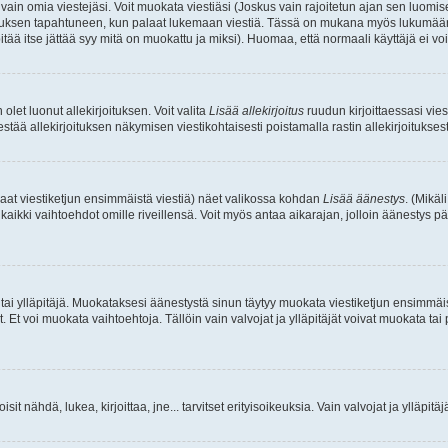
a vain omia viestejäsi. Voit muokata viestiäsi (Joskus vain rajoitetun ajan sen luom
okkauksen tapahtuneen, kun palaat lukemaan viestiä. Tässä on mukana myös lukumäärä
pitää itse jättää syy mitä on muokattu ja miksi). Huomaa, että normaali käyttäjä ei voi 
olet luonut allekirjoituksen. Voit valita
Lisää allekirjoitus
ruudun kirjoittaessasi viest
tää allekirjoituksen näkymisen viestikohtaisesti poistamalla rastin allekirjoituksesta,
aat viestiketjun ensimmäistä viestiä) näet valikossa kohdan
Lisää äänestys
. (Mikäl
aikki vaihtoehdot omille riveillensä. Voit myös antaa aikarajan, jolloin äänestys pä
 tai ylläpitäjä. Muokataksesi äänestystä sinun täytyy muokata viestiketjun ensimmäi
. Et voi muokata vaihtoehtoja. Tällöin vain valvojat ja ylläpitäjät voivat muokata 
 voisit nähdä, lukea, kirjoittaa, jne... tarvitset erityisoikeuksia. Vain valvojat ja ylläpi