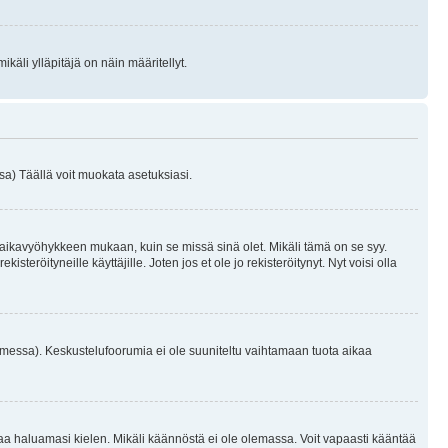
käli ylläpitäjä on näin määritellyt.
a) Täällä voit muokata asetuksiasi.
 aikavyöhykkeen mukaan, kuin se missä sinä olet. Mikäli tämä on se syy.
eröityneille käyttäjille. Joten jos et ole jo rekisteröitynyt. Nyt voisi olla
omessa). Keskustelufoorumia ei ole suuniteltu vaihtamaan tuota aikaa
sentaa haluamasi kielen. Mikäli käännöstä ei ole olemassa. Voit vapaasti kääntää