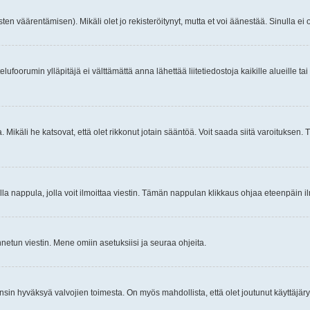
ten väärentämisen). Mikäli olet jo rekisteröitynyt, mutta et voi äänestää. Sinulla ei o
telufoorumin ylläpitäjä ei välttämättä anna lähettää liitetiedostoja kaikille alueille 
. Mikäli he katsovat, että olet rikkonut jotain sääntöä. Voit saada siitä varoituks
isi olla nappula, jolla voit ilmoittaa viestin. Tämän nappulan klikkaus ohjaa eteenpäin 
etun viestin. Mene omiin asetuksiisi ja seuraa ohjeita.
y ensin hyväksyä valvojien toimesta. On myös mahdollista, että olet joutunut käyttäjäry