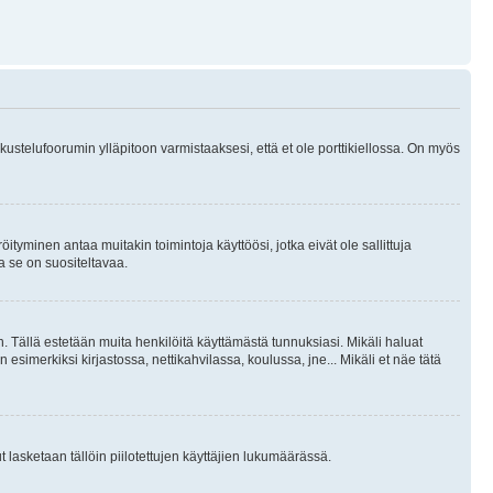
skustelufoorumin ylläpitoon varmistaaksesi, että et ole porttikiellossa. On myös
öityminen antaa muitakin toimintoja käyttöösi, jotka eivät ole sallittuja
ja se on suositeltavaa.
. Tällä estetään muita henkilöitä käyttämästä tunnuksiasi. Mikäli haluat
 esimerkiksi kirjastossa, nettikahvilassa, koulussa, jne... Mikäli et näe tätä
inut lasketaan tällöin piilotettujen käyttäjien lukumäärässä.