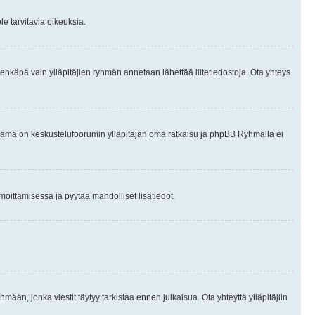
le tarvitavia oikeuksia.
tai ehkäpä vain ylläpitäjien ryhmän annetaan lähettää liitetiedostoja. Ota yhteys
en. Tämä on keskustelufoorumin ylläpitäjän oma ratkaisu ja phpBB Ryhmällä ei
ilmoittamisessa ja pyytää mahdolliset lisätiedot.
hmään, jonka viestit täytyy tarkistaa ennen julkaisua. Ota yhteyttä ylläpitäjiin