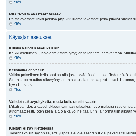
Ylös
Mitä “Poista evästeet” tekee?
Poista evästeet-linkki poistaa phpBB3 luomat evästeet, jotka pitävät huolen tunn
Ylös
Käyttäjän asetukset
Kuinka vaihdan asetuksiani?
Kaikki asetuksesi (Jos olet rekisteröitynyt) on tallennettu tietokantaan. Muutta
Ylös
Kellonaika on väärin!
Vaikka palvelimen kello saattaa olla joskus väärässä ajassa. Todennäköisesti
Sinun tulee muuttaa aikavyöhykkeen asetuksia omasta profiilistasi. Huomaa, että 
hyvä tilaisuus!
Ylös
Vaihdoin aikavyöhykettä, mutta kello on silti väärin!
Mikäli vaihdoit aikavyöhykkeen varmasti oikeaksi. Todennäköisin syy on päiv
automaattisesti, joten kesällä tuo aika voi heittää tunnilla normaaliin aikaan v
Ylös
Kieltäni ei näy luettelossa!
Todennäköisin syy on se, että yläpitäjä ei ole asentanut kielipakettia tai kuka