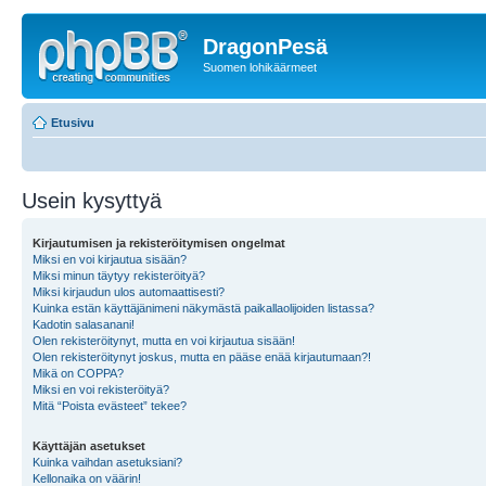
DragonPesä
Suomen lohikäärmeet
Etusivu
Usein kysyttyä
Kirjautumisen ja rekisteröitymisen ongelmat
Miksi en voi kirjautua sisään?
Miksi minun täytyy rekisteröityä?
Miksi kirjaudun ulos automaattisesti?
Kuinka estän käyttäjänimeni näkymästä paikallaolijoiden listassa?
Kadotin salasanani!
Olen rekisteröitynyt, mutta en voi kirjautua sisään!
Olen rekisteröitynyt joskus, mutta en pääse enää kirjautumaan?!
Mikä on COPPA?
Miksi en voi rekisteröityä?
Mitä “Poista evästeet” tekee?
Käyttäjän asetukset
Kuinka vaihdan asetuksiani?
Kellonaika on väärin!