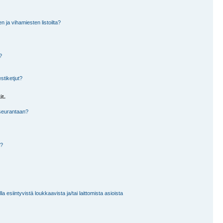
en ja vihamiesten listoilta?
?
stiketjut?
it.
 seurantaan?
a?
 esiintyvistä loukkaavista ja/tai laittomista asioista