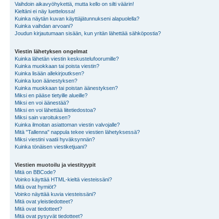
Vaihdoin aikavyöhykettä, mutta kello on silti väärin!
Kieltäni ei näy luettelossa!
Kuinka näytän kuvan käyttäjätunnukseni alapuolella?
Kuinka vaihdan arvoani?
Joudun kirjautumaan sisään, kun yritän lähettää sähköpostia?
Viestin lähetyksen ongelmat
Kuinka lähetän viestin keskustelufoorumille?
Kuinka muokkaan tai poista viestin?
Kuinka lisään allekirjoutksen?
Kuinka luon äänestyksen?
Kuinka muokkaan tai poistan äänestyksen?
Miksi en pääse tietyille alueille?
Miksi en voi äänestää?
Miksi en voi lähettää liitetiedostoa?
Miksi sain varoituksen?
Kuinka ilmoitan asiattoman viestin valvojalle?
Mitä "Tallenna" nappula tekee viestien lähetyksessä?
Miksi viestini vaatii hyväksynnän?
Kuinka tönäisen viestiketjuani?
Viestien muotoilu ja viestityypit
Mitä on BBCode?
Voinko käyttää HTML-kieltä viesteissäni?
Mitä ovat hymiöt?
Voinko näyttää kuvia viesteissäni?
Mitä ovat yleistiedotteet?
Mitä ovat tiedotteet?
Mitä ovat pysyvät tiedotteet?