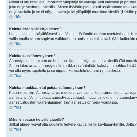
Mikäli et ole keskustelufoorumin ylläpitäjä tai valvoja. Voit muokata ja poista
joku on jo vastannut viestiisi. Siihen lisätään pieni teksti osoittamaan mu
on jo vastattu ja se ei näy, jos valvoja tai ylläpitäjä muokkaa viestiä. (Heidän 
Ylös
Kuinka lisään allekirjoutksen?
Luo allekirjoitus käyttääksesi sitä. Voit tehdä tämän omissa asetuksissasi. Kun 
valitsemalla siihen sopivan vaihtoehdon omista asetuksistasi. (Voit kuitenkin es
Ylös
Kuinka luon äänestyksen?
Äänestyksen luominen on helppoa. Kun olet kirjoittamassa viestiä (Tai muokk
Sinun tulee antaa äänestykselle otsikko ja vähintään kaksi vaihtoehtoa Lisää k
voi olla myös rajoitettu ja se riippuu keskustelufoorumin ylläpidosta.
Ylös
Kuinka muokkaan tai poistan äänestyksen?
Kuten viestitkin. Äänestystä voi muokata vain sen alkuperäinen luoja, valvoja
äänestänyt. Voit muokata äänestystä vapaasti, mutta jos joku on jo äänestänyt
äänestystuosten väärentäminen, kun äänestys on vielä voimassa.
Ylös
Miksi en pääse tietyille alueille?
Jotkut alueet voivat olla rajoitettu tietyille käyttäjille tai käyttäjäryhmille. Jotta
Ylös