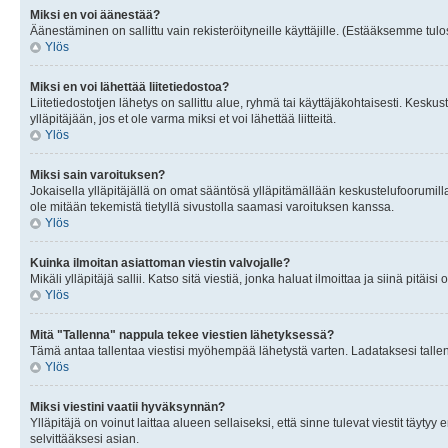
Miksi en voi äänestää?
Äänestäminen on sallittu vain rekisteröityneille käyttäjille. (Estääksemme tulos
Ylös
Miksi en voi lähettää liitetiedostoa?
Liitetiedostotjen lähetys on sallittu alue, ryhmä tai käyttäjäkohtaisesti. Keskus
ylläpitäjään, jos et ole varma miksi et voi lähettää liitteitä.
Ylös
Miksi sain varoituksen?
Jokaisella ylläpitäjällä on omat sääntösä ylläpitämällään keskustelufoorumilla
ole mitään tekemistä tietyllä sivustolla saamasi varoituksen kanssa.
Ylös
Kuinka ilmoitan asiattoman viestin valvojalle?
Mikäli ylläpitäjä sallii. Katso sitä viestiä, jonka haluat ilmoittaa ja siinä pitä
Ylös
Mitä "Tallenna" nappula tekee viestien lähetyksessä?
Tämä antaa tallentaa viestisi myöhempää lähetystä varten. Ladataksesi tallenn
Ylös
Miksi viestini vaatii hyväksynnän?
Ylläpitäjä on voinut laittaa alueen sellaiseksi, että sinne tulevat viestit täyty
selvittääksesi asian.