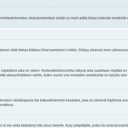
istautmisestasi, kirjautumisestasi sisään ja myös pitää kirjaa luetuista viesteistä mi
aksesi näitä tietoja klikkaa
Omat asetukset
Linkkiä. (Näkyy yleensä sivun yläreunass
 näytettävä aika on oikein. Keskustelufoorumilla näkyvä aika saatetaan näyttää eri
aikavyöhykkeen vaihto, kuten suurin osa muistakin asetuksista on tarjolla vain rekist
änvalon säästöajassa (tai tuttavallisemmin kesäaika, joka on yleisesti käytössä su
errattuna.
an ei ole vielä kääntänyt sitä sinun kielelle. Kysy ylläpitäjiltä, josko he voisivat a