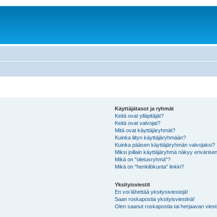
Käyttäjätasot ja ryhmät
Keitä ovat ylläpitäjät?
Keitä ovat valvojat?
Mitä ovat käyttäjäryhmät?
Kuinka liityn käyttäjäryhmään?
Kuinka pääsen käyttäjäryhmän valvojaksi?
Miksi joillain käyttäjäryhmä näkyy erivärise
Mikä on "oletusryhmä"?
Mikä on "henkilökunta" linkki?
Yksityisviestit
En voi lähettää yksitysiviestejä!
Saan roskapostia yksityisviestinä!
Olen saanut roskapostia tai herjaavan viesti