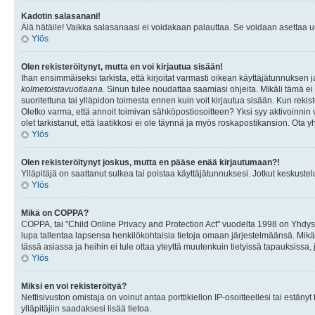
Kadotin salasanani!
Älä hätäile! Vaikka salasanaasi ei voidakaan palauttaa. Se voidaan asettaa 
Ylös
Olen rekisteröitynyt, mutta en voi kirjautua sisään!
Ihan ensimmäiseksi tarkista, että kirjoitat varmasti oikean käyttäjätunnukse
kolmetoistavuotiaana
. Sinun tulee noudattaa saamiasi ohjeita. Mikäli tämä ei 
suoritettuna tai ylläpidon toimesta ennen kuin voit kirjautua sisään. Kun rekiste
Oletko varma, että annoit toimivan sähköpostiosoitteen? Yksi syy aktivoinni
olet tarkistanut, että laatikkosi ei ole täynnä ja myös roskapostikansion. Ota yh
Ylös
Olen rekisteröitynyt joskus, mutta en pääse enää kirjautumaan?!
Ylläpitäjä on saattanut sulkea tai poistaa käyttäjätunnuksesi. Jotkut keskust
Ylös
Mikä on COPPA?
COPPA, tai "Child Online Privacy and Protection Act" vuodelta 1998 on Yhdysval
lupa tallentaa lapsensa henkilökohtaisia tietoja omaan järjestelmäänsä. Mikä
tässä asiassa ja heihin ei tule ottaa yteyttä muutenkuin tietyissä tapauksissa,
Ylös
Miksi en voi rekisteröityä?
Nettisivuston omistaja on voinut antaa porttikiellon IP-osoitteellesi tai estä
ylläpitäjiin saadaksesi lisää tietoa.