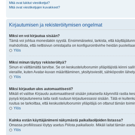
Mitä ovat lukitut viestiketjut?
Mitä ovat viestiketjujen kuvakkeet?
Kirjautumisen ja rekisteröitymisen ongelmat
Miksi en voi kirjautua sisään?
Tämä voi johtua monestakin syystä. Ensimmäiseksi, tarkista, että käyttäjätunnuk
mahdollista, että nettisivun omistajalla on konfigurointivirhe heidän puolellaan
Ylös
Miksi minun täytyy rekisteröityä?
Sinun ei välttämättä tarvitse. Se on keskustelufoorumin ylläpitäjistä kiinni sall
vieraille, kuten Avatar-kuvan määrittäminen, yksityisviestit, sähköpostin lähety
Ylös
Miksi kirjaudun ulos automaattisesti?
Mikäli et valitse
Kirjaudu automaattisesti sisään jokaisella käynnillä
rastia kes
pysyä kirjautuneena laita rasti ruutuun kirjautuessassi sisään. Tätä ei kuitenka
ruutua se tarkoittaa, että keskustelufoorumin ylläpitäjä on ottanut tämän toim
Ylös
Kuinka estän käyttäjänimeni näkymästä paikallaolijoiden listassa?
Omassa profiilissasi löytyy asetus
Piilota paikallaolo
. Mikäli laitat tämän as
Ylös