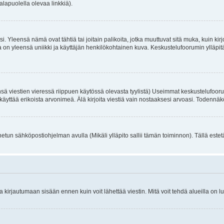
alapuolella olevaa linkkiä).
. Yleensä nämä ovat tähtiä tai joitain palikoita, jotka muuttuvat sitä muka, kuin kir
n yleensä uniikki ja käyttäjän henkilökohtainen kuva. Keskustelufoorumin ylläpitäjä
sä viestien vieressä riippuen käytössä olevasta tyylistä) Useimmat keskustelufooru
oivat käyttää erikoista arvonimeä. Älä kirjoita viestiä vain nostaaksesi arvoasi. Tod
netun sähköpostiohjelman avulla (Mikäli ylläpito sallii tämän toiminnon). Tällä estet
irjautumaan sisään ennen kuin voit lähettää viestin. Mitä voit tehdä alueilla on lu