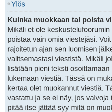
Ylös
Kuinka muokkaan tai poista vi
Mikäli et ole keskustelufoorumin y
poistaa vain omia viestejäsi. Voi
rajoitetun ajan sen luomisen jäl
valitsemastasi viestistä. Mikäli jo
lisätään pieni teksti osoittama
lukemaan viestiä. Tässä on mu
kertaa olet muokannut viestiä. Tä
vastattu ja se ei näy, jos valvoja
pitää itse jättää syy mitä on muo