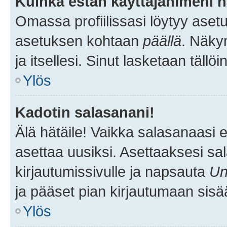
Kuinka estän käyttäjänimeni n
Omassa profiilissasi löytyy aset
asetuksen kohtaan
päällä
. Näkym
ja itsellesi. Sinut lasketaan tällö
Ylös
Kadotin salasanani!
Älä hätäile! Vaikka salasanaasi 
asettaa uusiksi. Asettaaksesi s
kirjautumissivulle ja napsauta
Un
ja pääset pian kirjautumaan sisä
Ylös