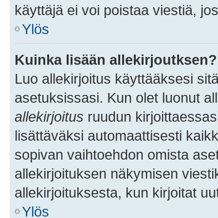
käyttäjä ei voi poistaa viestiä, jo
Ylös
Kuinka lisään allekirjoutksen?
Luo allekirjoitus käyttääksesi si
asetuksissasi. Kun olet luonut all
allekirjoitus
ruudun kirjoittaessasi
lisättäväksi automaattisesti kaikki
sopivan vaihtoehdon omista asetu
allekirjoituksen näkymisen viesti
allekirjoituksesta, kun kirjoitat uu
Ylös