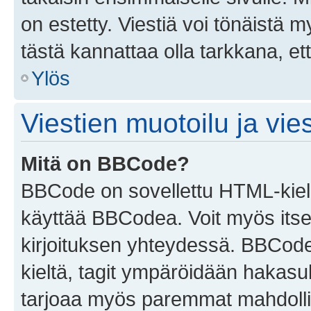
on estetty. Viestiä voi tönäistä m
tästä kannattaa olla tarkkana, e
Ylös
Viestien muotoilu ja vies
Mitä on BBCode?
BBCode on sovellettu HTML-kieles
käyttää BBCodea. Voit myös itse
kirjoituksen yhteydessä. BBCode 
kieltä, tagit ympäröidään hakasului
tarjoaa myös paremmat mahdollis