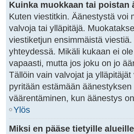
Kuinka muokkaan tai poistan
Kuten viestitkin. Äänestystä voi
valvoja tai ylläpitäjä. Muokatak
viestiketjun ensimmäistä viestiä
yhteydessä. Mikäli kukaan ei ol
vapaasti, mutta jos joku on jo ä
Tällöin vain valvojat ja ylläpitäjä
pyritään estämään äänestyksen 
väärentäminen, kun äänestys on
Ylös
Miksi en pääse tietyille alueill