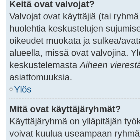
Keitä ovat valvojat?
Valvojat ovat käyttäjiä (tai ryhmä
huolehtia keskustelujen sujumise
oikeudet muokata ja sulkea/avata, 
alueella, missä ovat valvojina. Y
keskustelemasta
Aiheen vierest
asiattomuuksia.
Ylös
Mitä ovat käyttäjäryhmät?
Käyttäjäryhmä on ylläpitäjän työka
voivat kuulua useampaan ryhmään