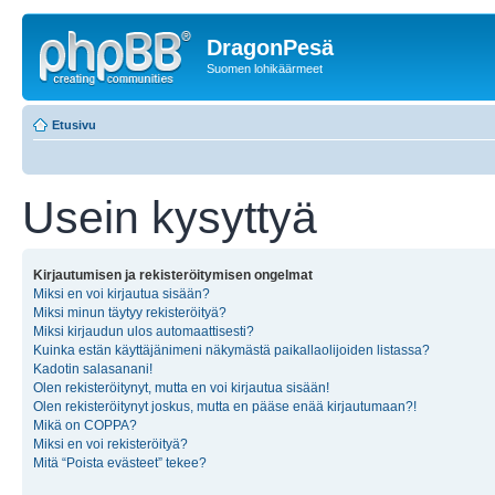
DragonPesä
Suomen lohikäärmeet
Etusivu
Usein kysyttyä
Kirjautumisen ja rekisteröitymisen ongelmat
Miksi en voi kirjautua sisään?
Miksi minun täytyy rekisteröityä?
Miksi kirjaudun ulos automaattisesti?
Kuinka estän käyttäjänimeni näkymästä paikallaolijoiden listassa?
Kadotin salasanani!
Olen rekisteröitynyt, mutta en voi kirjautua sisään!
Olen rekisteröitynyt joskus, mutta en pääse enää kirjautumaan?!
Mikä on COPPA?
Miksi en voi rekisteröityä?
Mitä “Poista evästeet” tekee?