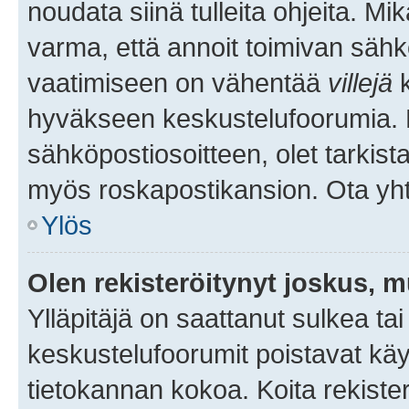
noudata siinä tulleita ohjeita. Mi
varma, että annoit toimivan sähk
vaatimiseen on vähentää
villejä
k
hyväkseen keskustelufoorumia. Mi
sähköpostiosoitteen, olet tarkista
myös roskapostikansion. Ota yhte
Ylös
Olen rekisteröitynyt joskus, 
Ylläpitäjä on saattanut sulkea ta
keskustelufoorumit poistavat k
tietokannan kokoa. Koita rekister