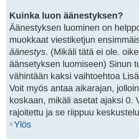
Kuinka luon äänestyksen?
Äänestyksen luominen on helppoa.
muokkaat viestiketjun ensimmäis
äänestys
. (Mikäli tätä ei ole. oik
äänsetyksen luomiseen) Sinun tu
vähintään kaksi vaihtoehtoa Lisää
Voit myös antaa aikarajan, jolloi
koskaan, mikäli asetat ajaksi 0.
rajoitettu ja se riippuu keskustel
Ylös