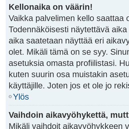
Kellonaika on väärin!
Vaikka palvelimen kello saattaa 
Todennäköisesti näytettävä aika
aika saatetaan näyttää eri aika
olet. Mikäli tämä on se syy. Si
asetuksia omasta profiilistasi. 
kuten suurin osa muistakin asetuks
käyttäjille. Joten jos et ole jo rek
Ylös
Vaihdoin aikavyöhykettä, mutta 
Mikäli vaihdoit aikavyöhykkeen 