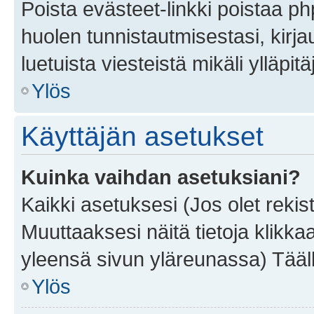
Poista evästeet-linkki poistaa p
huolen tunnistautmisestasi, kirja
luetuista viesteistä mikäli ylläpitä
Ylös
Käyttäjän asetukset
Kuinka vaihdan asetuksiani?
Kaikki asetuksesi (Jos olet rekist
Muuttaaksesi näitä tietoja klikka
yleensä sivun yläreunassa) Tääll
Ylös