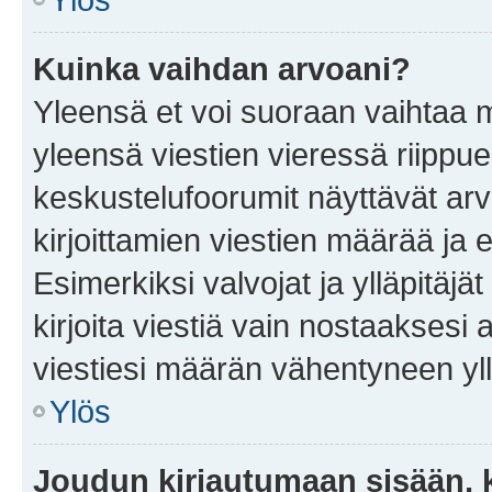
Kuinka vaihdan arvoani?
Yleensä et voi suoraan vaihtaa 
yleensä viestien vieressä riippu
keskustelufoorumit näyttävät ar
kirjoittamien viestien määrää ja er
Esimerkiksi valvojat ja ylläpitäjä
kirjoita viestiä vain nostaakses
viestiesi määrän vähentyneen yl
Ylös
Joudun kirjautumaan sisään, k