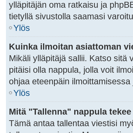
ylläpitäjän oma ratkaisu ja phpB
tietyllä sivustolla saamasi varoi
Ylös
Kuinka ilmoitan asiattoman vie
Mikäli ylläpitäjä sallii. Katso sitä
pitäisi olla nappula, jolla voit i
ohjaa eteenpäin ilmoittamisessa j
Ylös
Mitä "Tallenna" nappula tekee
Tämä antaa tallentaa viestisi m