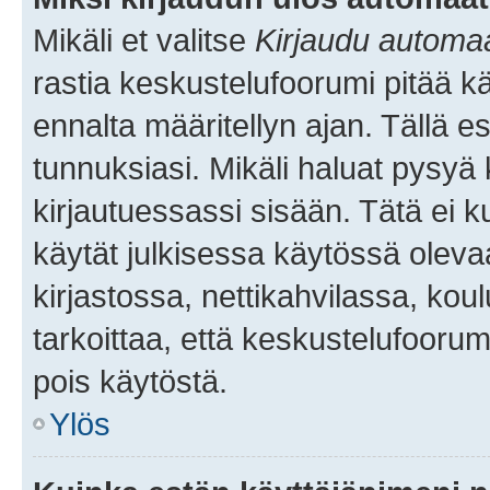
Mikäli et valitse
Kirjaudu automaat
rastia keskustelufoorumi pitää k
ennalta määritellyn ajan. Tällä e
tunnuksiasi. Mikäli haluat pysyä 
kirjautuessassi sisään. Tätä ei k
käytät julkisessa käytössä oleva
kirjastossa, nettikahvilassa, koul
tarkoittaa, että keskustelufoorum
pois käytöstä.
Ylös