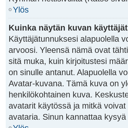
Ylös
Kuinka näytän kuvan käyttäjä
Käyttäjätunnuksesi alapuolella vo
arvoosi. Yleensä nämä ovat tähtiä 
sitä muka, kuin kirjoitustesi mää
on sinulle antanut. Alapuolella v
Avatar-kuvana. Tämä kuva on yle
henkilökohtainen kuva. Keskuste
avatarit käytössä ja mitkä voivat 
avataria. Sinun kannattaa kysyä yl
Ylös