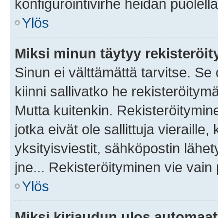
konfigurointivirhe heidän puolella
Ylös
Miksi minun täytyy rekisteröit
Sinun ei välttämättä tarvitse. Se
kiinni sallivatko he rekisteröitym
Mutta kuitenkin. Rekisteröitymine
jotka eivät ole sallittuja vierail
yksityisviestit, sähköpostin lähet
jne... Rekisteröityminen vie vain
Ylös
Miksi kirjaudun ulos automaat