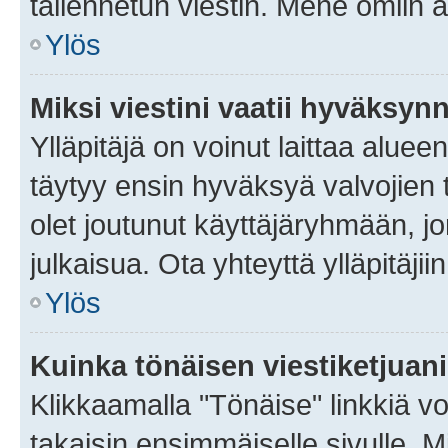
tallennetun viestin. Mene omiin a
Ylös
Miksi viestini vaatii hyväksyn
Ylläpitäjä on voinut laittaa alueen
täytyy ensin hyväksyä valvojien 
olet joutunut käyttäjäryhmään, jo
julkaisua. Ota yhteyttä ylläpitäjii
Ylös
Kuinka tönäisen viestiketjuan
Klikkaamalla "Tönäise" linkkiä voi
takaisin ensimmäiselle sivulle. M