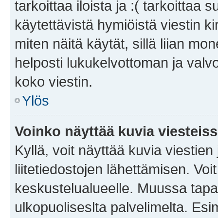
tarkoittaa iloista ja :( tarkoittaa 
käytettävistä hymiöistä viestin k
miten näitä käytät, sillä liian m
helposti lukukelvottoman ja valvo
koko viestin.
Ylös
Voinko näyttää kuvia viesteis
Kyllä, voit näyttää kuvia viestien 
liitetiedostojen lähettämisen. Vo
keskustelualueelle. Muussa tapa
ulkopuoliseslta palvelimelta. Es