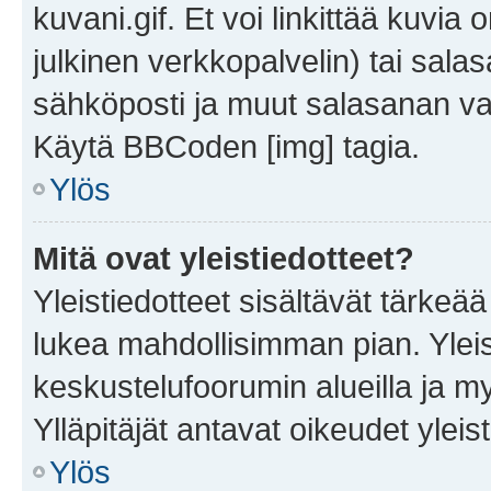
kuvani.gif. Et voi linkittää kuvia 
julkinen verkkopalvelin) tai sala
sähköposti ja muut salasanan vaa
Käytä BBCoden [img] tagia.
Ylös
Mitä ovat yleistiedotteet?
Yleistiedotteet sisältävät tärkeä
lukea mahdollisimman pian. Yleis
keskustelufoorumin alueilla ja m
Ylläpitäjät antavat oikeudet yleis
Ylös