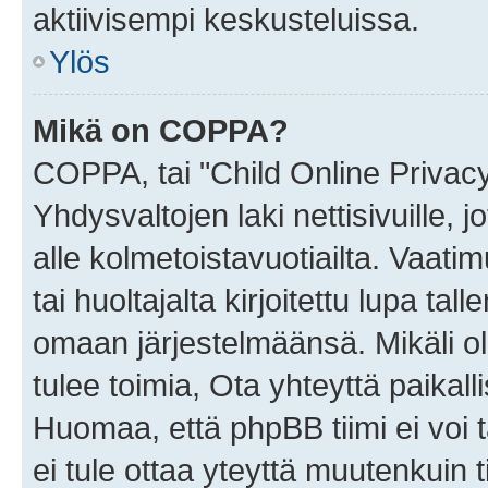
aktiivisempi keskusteluissa.
Ylös
Mikä on COPPA?
COPPA, tai "Child Online Privac
Yhdysvaltojen laki nettisivuille, 
alle kolmetoistavuotiailta. Vaa
tai huoltajalta kirjoitettu lupa ta
omaan järjestelmäänsä. Mikäli 
tulee toimia, Ota yhteyttä paika
Huomaa, että phpBB tiimi ei voi t
ei tule ottaa yteyttä muutenkuin t