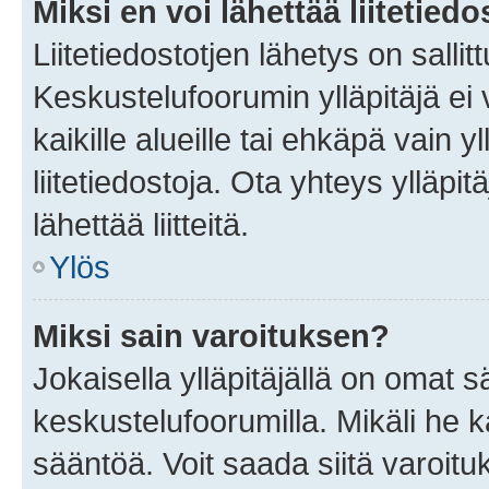
Miksi en voi lähettää liitetied
Liitetiedostotjen lähetys on sallit
Keskustelufoorumin ylläpitäjä ei v
kaikille alueille tai ehkäpä vain 
liitetiedostoja. Ota yhteys ylläpit
lähettää liitteitä.
Ylös
Miksi sain varoituksen?
Jokaisella ylläpitäjällä on omat 
keskustelufoorumilla. Mikäli he ka
sääntöä. Voit saada siitä varoi