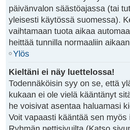
päivänvalon säästöajassa (tai tu
yleisesti käytössä suomessa). Ke
vaihtamaan tuota aikaa automaatti
heittää tunnilla normaaliin aikaan
Ylös
Kieltäni ei näy luettelossa!
Todennäköisin syy on se, että yläp
kukaan ei ole vielä kääntänyt sitä 
he voisivat asentaa haluamasi ki
Voit vapaasti kääntää sen myös i
Ryhmän nettisivuilta (Katso sivun