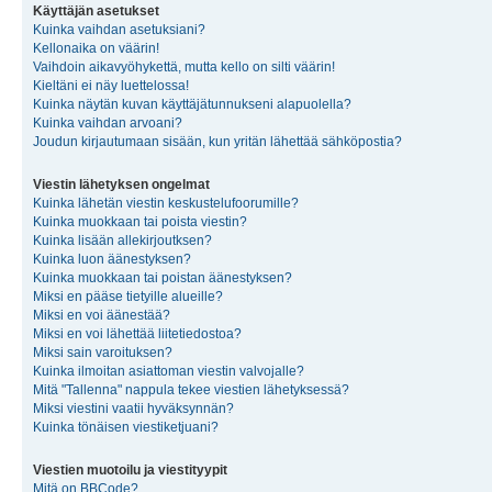
Käyttäjän asetukset
Kuinka vaihdan asetuksiani?
Kellonaika on väärin!
Vaihdoin aikavyöhykettä, mutta kello on silti väärin!
Kieltäni ei näy luettelossa!
Kuinka näytän kuvan käyttäjätunnukseni alapuolella?
Kuinka vaihdan arvoani?
Joudun kirjautumaan sisään, kun yritän lähettää sähköpostia?
Viestin lähetyksen ongelmat
Kuinka lähetän viestin keskustelufoorumille?
Kuinka muokkaan tai poista viestin?
Kuinka lisään allekirjoutksen?
Kuinka luon äänestyksen?
Kuinka muokkaan tai poistan äänestyksen?
Miksi en pääse tietyille alueille?
Miksi en voi äänestää?
Miksi en voi lähettää liitetiedostoa?
Miksi sain varoituksen?
Kuinka ilmoitan asiattoman viestin valvojalle?
Mitä "Tallenna" nappula tekee viestien lähetyksessä?
Miksi viestini vaatii hyväksynnän?
Kuinka tönäisen viestiketjuani?
Viestien muotoilu ja viestityypit
Mitä on BBCode?