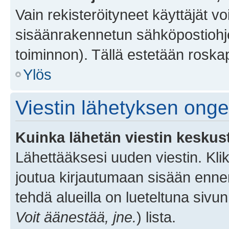
Vain rekisteröityneet käyttäjät v
sisäänrakennetun sähköpostiohjel
toiminnon). Tällä estetään roskap
Ylös
Viestin lähetyksen ong
Kuinka lähetän viestin keskus
Lähettääksesi uuden viestin. Kl
joutua kirjautumaan sisään ennen 
tehdä alueilla on lueteltuna sivun
Voit äänestää, jne.
) lista.