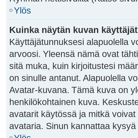
Ylös
Kuinka näytän kuvan käyttäjä
Käyttäjätunnuksesi alapuolella vo
arvoosi. Yleensä nämä ovat tähtiä 
sitä muka, kuin kirjoitustesi mää
on sinulle antanut. Alapuolella v
Avatar-kuvana. Tämä kuva on yle
henkilökohtainen kuva. Keskuste
avatarit käytössä ja mitkä voivat 
avataria. Sinun kannattaa kysyä yl
Ylös