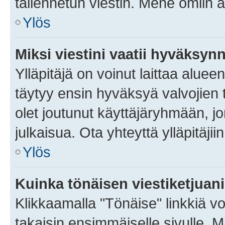
tallennetun viestin. Mene omiin a
Ylös
Miksi viestini vaatii hyväksyn
Ylläpitäjä on voinut laittaa alueen
täytyy ensin hyväksyä valvojien 
olet joutunut käyttäjäryhmään, jo
julkaisua. Ota yhteyttä ylläpitäjii
Ylös
Kuinka tönäisen viestiketjuan
Klikkaamalla "Tönäise" linkkiä voi
takaisin ensimmäiselle sivulle. M