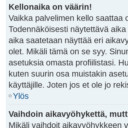
Kellonaika on väärin!
Vaikka palvelimen kello saattaa 
Todennäköisesti näytettävä aika
aika saatetaan näyttää eri aika
olet. Mikäli tämä on se syy. Si
asetuksia omasta profiilistasi. 
kuten suurin osa muistakin asetuks
käyttäjille. Joten jos et ole jo rek
Ylös
Vaihdoin aikavyöhykettä, mutta 
Mikäli vaihdoit aikavyöhykkeen 