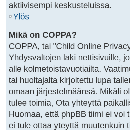
aktiivisempi keskusteluissa.
Ylös
Mikä on COPPA?
COPPA, tai "Child Online Privac
Yhdysvaltojen laki nettisivuille, 
alle kolmetoistavuotiailta. Vaa
tai huoltajalta kirjoitettu lupa ta
omaan järjestelmäänsä. Mikäli 
tulee toimia, Ota yhteyttä paika
Huomaa, että phpBB tiimi ei voi t
ei tule ottaa yteyttä muutenkuin t