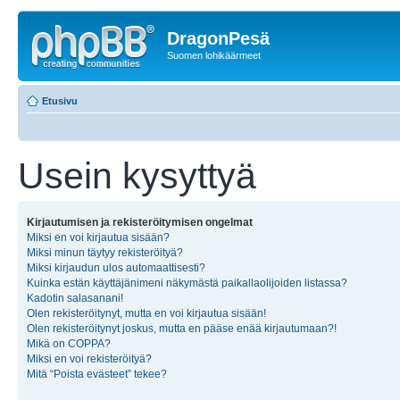
DragonPesä
Suomen lohikäärmeet
Etusivu
Usein kysyttyä
Kirjautumisen ja rekisteröitymisen ongelmat
Miksi en voi kirjautua sisään?
Miksi minun täytyy rekisteröityä?
Miksi kirjaudun ulos automaattisesti?
Kuinka estän käyttäjänimeni näkymästä paikallaolijoiden listassa?
Kadotin salasanani!
Olen rekisteröitynyt, mutta en voi kirjautua sisään!
Olen rekisteröitynyt joskus, mutta en pääse enää kirjautumaan?!
Mikä on COPPA?
Miksi en voi rekisteröityä?
Mitä “Poista evästeet” tekee?