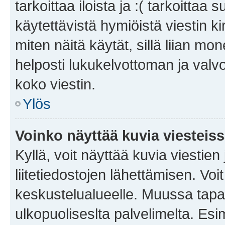
tarkoittaa iloista ja :( tarkoittaa 
käytettävistä hymiöistä viestin k
miten näitä käytät, sillä liian m
helposti lukukelvottoman ja valvo
koko viestin.
Ylös
Voinko näyttää kuvia viesteis
Kyllä, voit näyttää kuvia viestien 
liitetiedostojen lähettämisen. Vo
keskustelualueelle. Muussa tapa
ulkopuoliseslta palvelimelta. Es