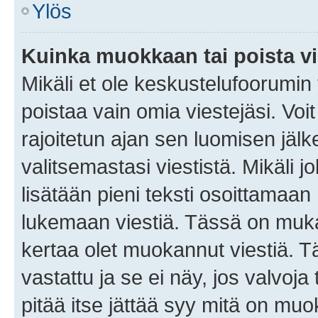
Ylös
Kuinka muokkaan tai poista vi
Mikäli et ole keskustelufoorumin y
poistaa vain omia viestejäsi. Voi
rajoitetun ajan sen luomisen jäl
valitsemastasi viestistä. Mikäli jo
lisätään pieni teksti osoittama
lukemaan viestiä. Tässä on mu
kertaa olet muokannut viestiä. Tä
vastattu ja se ei näy, jos valvoja
pitää itse jättää syy mitä on muo