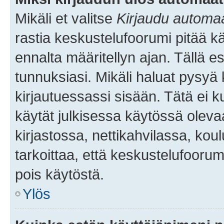
Mikäli et valitse
Kirjaudu automaat
rastia keskustelufoorumi pitää k
ennalta määritellyn ajan. Tällä e
tunnuksiasi. Mikäli haluat pysyä 
kirjautuessassi sisään. Tätä ei k
käytät julkisessa käytössä oleva
kirjastossa, nettikahvilassa, koul
tarkoittaa, että keskustelufoorum
pois käytöstä.
Ylös