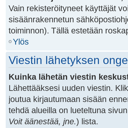
Vain rekisteröityneet käyttäjät v
sisäänrakennetun sähköpostiohjel
toiminnon). Tällä estetään roskap
Ylös
Viestin lähetyksen ong
Kuinka lähetän viestin keskus
Lähettääksesi uuden viestin. Kl
joutua kirjautumaan sisään ennen 
tehdä alueilla on lueteltuna sivun
Voit äänestää, jne.
) lista.