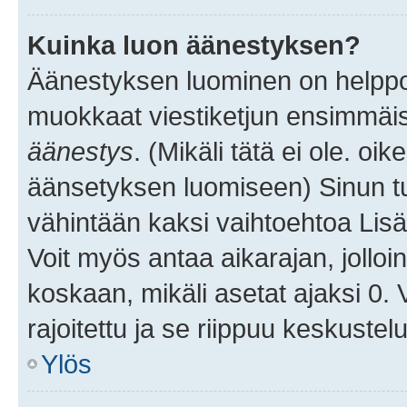
Kuinka luon äänestyksen?
Äänestyksen luominen on helppoa.
muokkaat viestiketjun ensimmäis
äänestys
. (Mikäli tätä ei ole. oik
äänsetyksen luomiseen) Sinun tu
vähintään kaksi vaihtoehtoa Lisää
Voit myös antaa aikarajan, jolloi
koskaan, mikäli asetat ajaksi 0.
rajoitettu ja se riippuu keskustel
Ylös