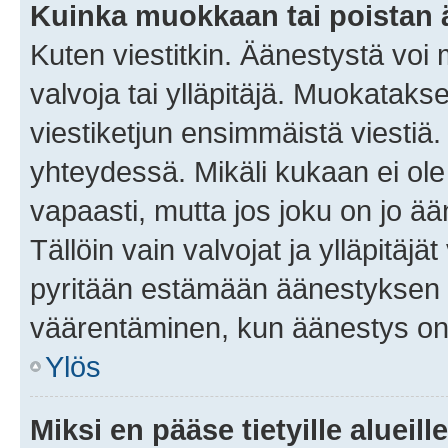
Kuinka muokkaan tai poistan
Kuten viestitkin. Äänestystä voi
valvoja tai ylläpitäjä. Muokatak
viestiketjun ensimmäistä viestiä
yhteydessä. Mikäli kukaan ei ol
vapaasti, mutta jos joku on jo ä
Tällöin vain valvojat ja ylläpitäjä
pyritään estämään äänestyksen 
väärentäminen, kun äänestys on
Ylös
Miksi en pääse tietyille alueill