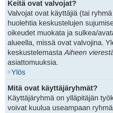
Keitä ovat valvojat?
Valvojat ovat käyttäjiä (tai ryhmä
huolehtia keskustelujen sujumise
oikeudet muokata ja sulkea/avata, 
alueella, missä ovat valvojina. Y
keskustelemasta
Aiheen vierest
asiattomuuksia.
Ylös
Mitä ovat käyttäjäryhmät?
Käyttäjäryhmä on ylläpitäjän työka
voivat kuulua useampaan ryhmään