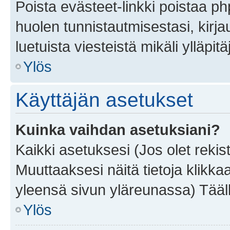
Poista evästeet-linkki poistaa p
huolen tunnistautmisestasi, kirja
luetuista viesteistä mikäli ylläpitä
Ylös
Käyttäjän asetukset
Kuinka vaihdan asetuksiani?
Kaikki asetuksesi (Jos olet rekist
Muuttaaksesi näitä tietoja klikka
yleensä sivun yläreunassa) Tääll
Ylös