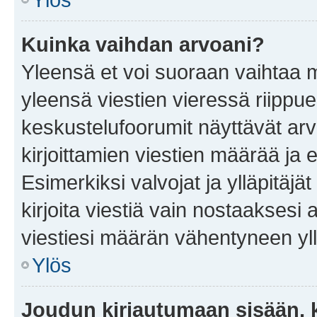
Kuinka vaihdan arvoani?
Yleensä et voi suoraan vaihtaa 
yleensä viestien vieressä riippu
keskustelufoorumit näyttävät ar
kirjoittamien viestien määrää ja er
Esimerkiksi valvojat ja ylläpitäjä
kirjoita viestiä vain nostaakses
viestiesi määrän vähentyneen yl
Ylös
Joudun kirjautumaan sisään, k