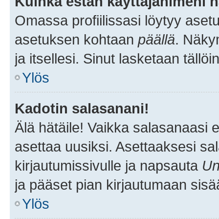
Kuinka estän käyttäjänimeni n
Omassa profiilissasi löytyy aset
asetuksen kohtaan
päällä
. Näkym
ja itsellesi. Sinut lasketaan tällö
Ylös
Kadotin salasanani!
Älä hätäile! Vaikka salasanaasi 
asettaa uusiksi. Asettaaksesi s
kirjautumissivulle ja napsauta
Un
ja pääset pian kirjautumaan sisä
Ylös