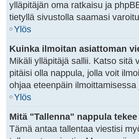
ylläpitäjän oma ratkaisu ja phpB
tietyllä sivustolla saamasi varoi
Ylös
Kuinka ilmoitan asiattoman vie
Mikäli ylläpitäjä sallii. Katso sitä
pitäisi olla nappula, jolla voit i
ohjaa eteenpäin ilmoittamisessa j
Ylös
Mitä "Tallenna" nappula tekee
Tämä antaa tallentaa viestisi m