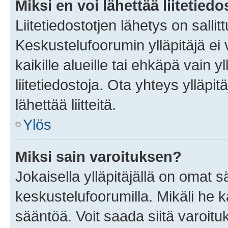
Miksi en voi lähettää liitetied
Liitetiedostotjen lähetys on sallit
Keskustelufoorumin ylläpitäjä ei v
kaikille alueille tai ehkäpä vain 
liitetiedostoja. Ota yhteys ylläpit
lähettää liitteitä.
Ylös
Miksi sain varoituksen?
Jokaisella ylläpitäjällä on omat 
keskustelufoorumilla. Mikäli he ka
sääntöä. Voit saada siitä varoi