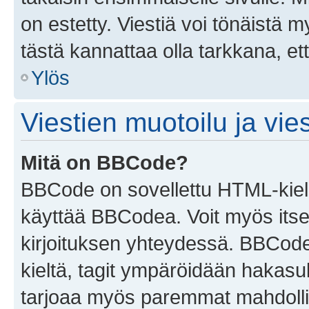
on estetty. Viestiä voi tönäistä m
tästä kannattaa olla tarkkana, e
Ylös
Viestien muotoilu ja vies
Mitä on BBCode?
BBCode on sovellettu HTML-kieles
käyttää BBCodea. Voit myös itse
kirjoituksen yhteydessä. BBCode 
kieltä, tagit ympäröidään hakasului
tarjoaa myös paremmat mahdollis