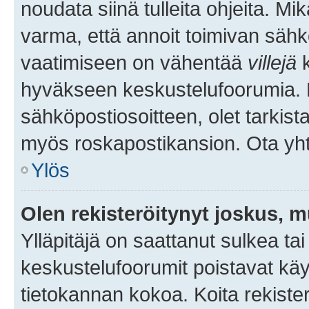
noudata siinä tulleita ohjeita. Mi
varma, että annoit toimivan sähk
vaatimiseen on vähentää
villejä
k
hyväkseen keskustelufoorumia. Mi
sähköpostiosoitteen, olet tarkista
myös roskapostikansion. Ota yhte
Ylös
Olen rekisteröitynyt joskus, 
Ylläpitäjä on saattanut sulkea ta
keskustelufoorumit poistavat k
tietokannan kokoa. Koita rekister