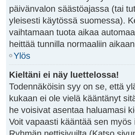
päivänvalon säästöajassa (tai tu
yleisesti käytössä suomessa). Ke
vaihtamaan tuota aikaa automaatti
heittää tunnilla normaaliin aikaan
Ylös
Kieltäni ei näy luettelossa!
Todennäköisin syy on se, että yläp
kukaan ei ole vielä kääntänyt sitä 
he voisivat asentaa haluamasi ki
Voit vapaasti kääntää sen myös i
Ryhmän nettisivuilta (Katso sivun