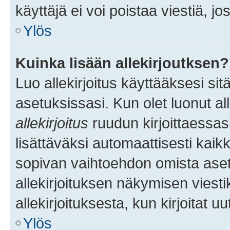
käyttäjä ei voi poistaa viestiä, jo
Ylös
Kuinka lisään allekirjoutksen?
Luo allekirjoitus käyttääksesi si
asetuksissasi. Kun olet luonut all
allekirjoitus
ruudun kirjoittaessasi
lisättäväksi automaattisesti kaikki
sopivan vaihtoehdon omista asetu
allekirjoituksen näkymisen viesti
allekirjoituksesta, kun kirjoitat uu
Ylös