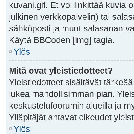
kuvani.gif. Et voi linkittää kuvia 
julkinen verkkopalvelin) tai sala
sähköposti ja muut salasanan vaa
Käytä BBCoden [img] tagia.
Ylös
Mitä ovat yleistiedotteet?
Yleistiedotteet sisältävät tärkeä
lukea mahdollisimman pian. Yleis
keskustelufoorumin alueilla ja m
Ylläpitäjät antavat oikeudet yleis
Ylös