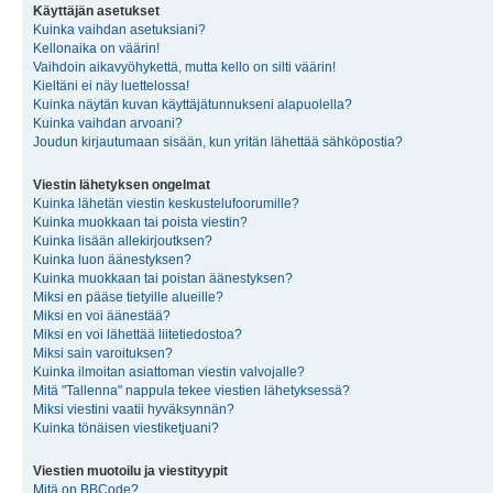
Käyttäjän asetukset
Kuinka vaihdan asetuksiani?
Kellonaika on väärin!
Vaihdoin aikavyöhykettä, mutta kello on silti väärin!
Kieltäni ei näy luettelossa!
Kuinka näytän kuvan käyttäjätunnukseni alapuolella?
Kuinka vaihdan arvoani?
Joudun kirjautumaan sisään, kun yritän lähettää sähköpostia?
Viestin lähetyksen ongelmat
Kuinka lähetän viestin keskustelufoorumille?
Kuinka muokkaan tai poista viestin?
Kuinka lisään allekirjoutksen?
Kuinka luon äänestyksen?
Kuinka muokkaan tai poistan äänestyksen?
Miksi en pääse tietyille alueille?
Miksi en voi äänestää?
Miksi en voi lähettää liitetiedostoa?
Miksi sain varoituksen?
Kuinka ilmoitan asiattoman viestin valvojalle?
Mitä "Tallenna" nappula tekee viestien lähetyksessä?
Miksi viestini vaatii hyväksynnän?
Kuinka tönäisen viestiketjuani?
Viestien muotoilu ja viestityypit
Mitä on BBCode?