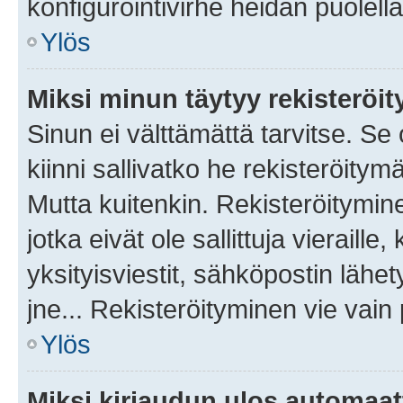
konfigurointivirhe heidän puolella
Ylös
Miksi minun täytyy rekisteröit
Sinun ei välttämättä tarvitse. Se
kiinni sallivatko he rekisteröitym
Mutta kuitenkin. Rekisteröitymine
jotka eivät ole sallittuja vierail
yksityisviestit, sähköpostin lähet
jne... Rekisteröityminen vie vain
Ylös
Miksi kirjaudun ulos automaat