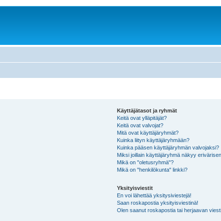
Käyttäjätasot ja ryhmät
Keitä ovat ylläpitäjät?
Keitä ovat valvojat?
Mitä ovat käyttäjäryhmät?
Kuinka liityn käyttäjäryhmään?
Kuinka pääsen käyttäjäryhmän valvojaksi?
Miksi joillain käyttäjäryhmä näkyy erivärise
Mikä on "oletusryhmä"?
Mikä on "henkilökunta" linkki?
Yksityisviestit
En voi lähettää yksitysiviestejä!
Saan roskapostia yksityisviestinä!
Olen saanut roskapostia tai herjaavan viesti