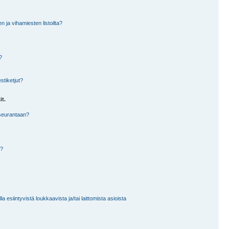
en ja vihamiesten listoilta?
?
stiketjut?
it.
 seurantaan?
a?
 esiintyvistä loukkaavista ja/tai laittomista asioista