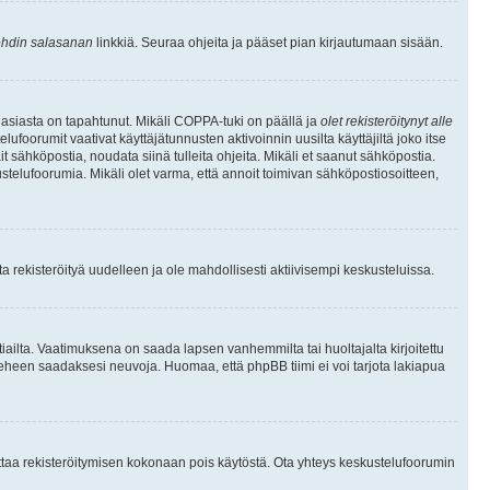
hdin salasanan
linkkiä. Seuraa ohjeita ja pääset pian kirjautumaan sisään.
 asiasta on tapahtunut. Mikäli COPPA-tuki on päällä ja
olet rekisteröitynyt alle
ufoorumit vaativat käyttäjätunnusten aktivoinnin uusilta käyttäjiltä joko itse
ait sähköpostia, noudata siinä tulleita ohjeita. Mikäli et saanut sähköpostia.
telufoorumia. Mikäli olet varma, että annoit toimivan sähköpostiosoitteen,
 rekisteröityä uudelleen ja ole mahdollisesti aktiivisempi keskusteluissa.
tiailta. Vaatimuksena on saada lapsen vanhemmilta tai huoltajalta kirjoitettu
ieheen saadaksesi neuvoja. Huomaa, että phpBB tiimi ei voi tarjota lakiapua
 ottaa rekisteröitymisen kokonaan pois käytöstä. Ota yhteys keskustelufoorumin