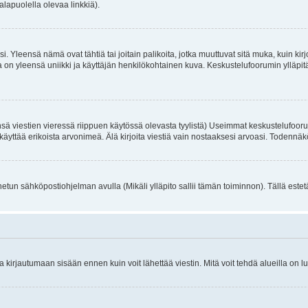
alapuolella olevaa linkkiä).
. Yleensä nämä ovat tähtiä tai joitain palikoita, jotka muuttuvat sitä muka, kuin kir
n yleensä uniikki ja käyttäjän henkilökohtainen kuva. Keskustelufoorumin ylläpitäjä
sä viestien vieressä riippuen käytössä olevasta tyylistä) Useimmat keskustelufooru
oivat käyttää erikoista arvonimeä. Älä kirjoita viestiä vain nostaaksesi arvoasi. Tod
netun sähköpostiohjelman avulla (Mikäli ylläpito sallii tämän toiminnon). Tällä estet
irjautumaan sisään ennen kuin voit lähettää viestin. Mitä voit tehdä alueilla on lu