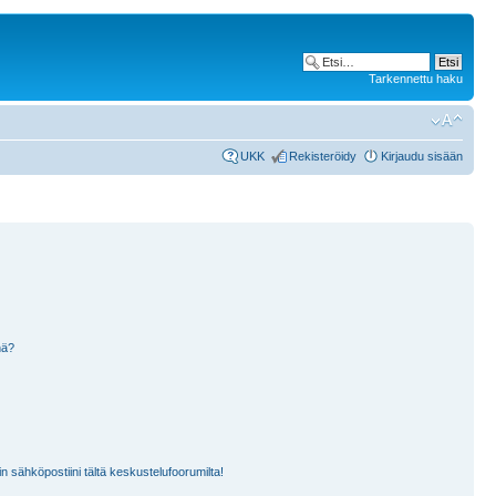
Tarkennettu haku
UKK
Rekisteröidy
Kirjaudu sisään
nä?
n sähköpostiini tältä keskustelufoorumilta!