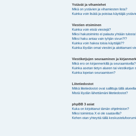
Ystävät ja vihamiehet
Mikä on ystävien ja vihamiesten lista?
Kuinka voin lisätä ja poistaa käyttäjiä ystävi
Viestien etsiminen
Kuinka voin etsiä viestejä?
Miksi hakutoiminto ei palauta yhtään tulosta
Miksi haku antaa vain tyhjän sivun?!?
Kuinka voin hakea toisia käyttäjiä??
Kuinka löydän omat viestini ja aloittamani vie
Viestiketjujen seuraaminen ja kirjanmerk
Mikä ero on kirjanmerkillä ja seuraamisella?
Kuinka asetan tietyn alueen tai viestiketjun
Kuinka lopetan seuraamisen?
Liitetiedostot
Mitkä liitetiedostot ovat sallittuja tällä alueell
Mistä löydän lähettämäni liitetiedostot?
phpBB 3 asiat
Kuka on kirjoittanut tämän ohjelmiston?
Miksi toimintoa X ei ole saatavilla?
Kehen otan yhteyttä tällä keskustelufoorumilla