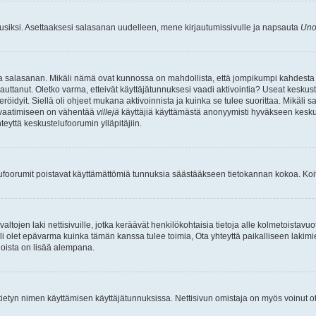
uusiksi. Asettaaksesi salasanan uudelleen, mene kirjautumissivulle ja napsauta
Uno
n ja salasanan. Mikäli nämä ovat kunnossa on mahdollista, että jompikumpi kahdesta
auttanut. Oletko varma, etteivät käyttäjätunnuksesi vaadi aktivointia? Useat keskustel
röidyit. Siellä oli ohjeet mukana aktivoinnista ja kuinka se tulee suorittaa. Mikäli s
n vaatimiseen on vähentää
villejä
käyttäjiä käyttämästä anonyymisti hyväkseen keskus
teyttä keskustelufoorumin ylläpitäjiin.
elufoorumit poistavat käyttämättömiä tunnuksia säästääkseen tietokannan kokoa. Koita
tojen laki nettisivuille, jotka keräävät henkilökohtaisia tietoja alle kolmetoistavuo
li olet epävarma kuinka tämän kanssa tulee toimia, Ota yhteyttä paikalliseen lakim
 joista on lisää alempana.
nyt tietyn nimen käyttämisen käyttäjätunnuksissa. Nettisivun omistaja on myös voinut