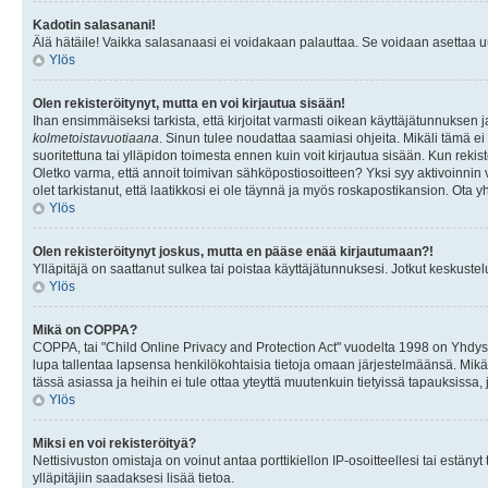
Kadotin salasanani!
Älä hätäile! Vaikka salasanaasi ei voidakaan palauttaa. Se voidaan asettaa 
Ylös
Olen rekisteröitynyt, mutta en voi kirjautua sisään!
Ihan ensimmäiseksi tarkista, että kirjoitat varmasti oikean käyttäjätunnukse
kolmetoistavuotiaana
. Sinun tulee noudattaa saamiasi ohjeita. Mikäli tämä ei 
suoritettuna tai ylläpidon toimesta ennen kuin voit kirjautua sisään. Kun rekiste
Oletko varma, että annoit toimivan sähköpostiosoitteen? Yksi syy aktivoinni
olet tarkistanut, että laatikkosi ei ole täynnä ja myös roskapostikansion. Ota yh
Ylös
Olen rekisteröitynyt joskus, mutta en pääse enää kirjautumaan?!
Ylläpitäjä on saattanut sulkea tai poistaa käyttäjätunnuksesi. Jotkut keskust
Ylös
Mikä on COPPA?
COPPA, tai "Child Online Privacy and Protection Act" vuodelta 1998 on Yhdysval
lupa tallentaa lapsensa henkilökohtaisia tietoja omaan järjestelmäänsä. Mikä
tässä asiassa ja heihin ei tule ottaa yteyttä muutenkuin tietyissä tapauksissa,
Ylös
Miksi en voi rekisteröityä?
Nettisivuston omistaja on voinut antaa porttikiellon IP-osoitteellesi tai estä
ylläpitäjiin saadaksesi lisää tietoa.