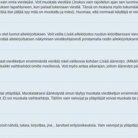
a vain omia viestejäsi. Voit muokata viestiäsi (Joskus vain rajoitetun ajan sen luom
okkauksen tapahtuneen, kun palaat lukemaan viestiä. Tässä on mukana myös lukumäärä
pitää itse jättää syy mitä on muokattu ja miksi). Huomaa, että normaali käyttäjä ei voi 
olet luonut allekirjoituksen. Voit valita
Lisää allekirjoitus
ruudun kirjoittaessasi viest
tää allekirjoituksen näkymisen viestikohtaisesti poistamalla rastin allekirjoituksesta,
aat viestiketjun ensimmäistä viestiä) näet valikossa kohdan
Lisää äänestys
. (Mikäl
aikki vaihtoehdot omille riveillensä. Voit myös antaa aikarajan, jolloin äänestys pä
 tai ylläpitäjä. Muokataksesi äänestystä sinun täytyy muokata viestiketjun ensimmäi
. Et voi muokata vaihtoehtoja. Tällöin vain valvojat ja ylläpitäjät voivat muokata 
 voisit nähdä, lukea, kirjoittaa, jne... tarvitset erityisoikeuksia. Vain valvojat ja ylläpi