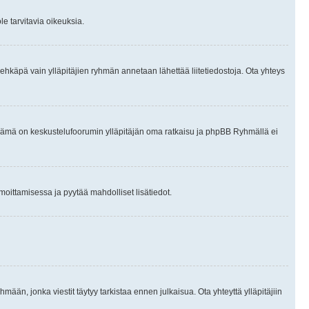
le tarvitavia oikeuksia.
tai ehkäpä vain ylläpitäjien ryhmän annetaan lähettää liitetiedostoja. Ota yhteys
en. Tämä on keskustelufoorumin ylläpitäjän oma ratkaisu ja phpBB Ryhmällä ei
ilmoittamisessa ja pyytää mahdolliset lisätiedot.
hmään, jonka viestit täytyy tarkistaa ennen julkaisua. Ota yhteyttä ylläpitäjiin