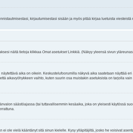
istautmisestasi, kirjautumisestasi sisään ja myös pitää kirjaa luetuista viesteistä mi
aksesi näitä tietoja klikkaa
Omat asetukset
Linkkiä. (Näkyy yleensä sivun yläreunass
 näytettävä aika on oikein. Keskustelufoorumilla näkyvä aika saatetaan näyttää eri
aikavyöhykkeen vaihto, kuten suurin osa muistakin asetuksista on tarjolla vain rekist
änvalon säästöajassa (tai tuttavallisemmin kesäaika, joka on yleisesti käytössä su
errattuna.
an ei ole vielä kääntänyt sitä sinun kielelle. Kysy ylläpitäjiltä, josko he voisivat a