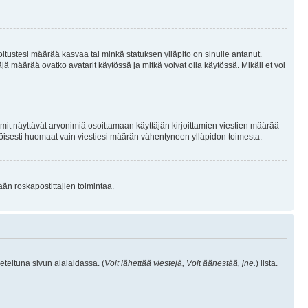
joitustesi määrää kasvaa tai minkä statuksen ylläpito on sinulle antanut.
 määrää ovatko avatarit käytössä ja mitkä voivat olla käytössä. Mikäli et voi
mit näyttävät arvonimiä osoittamaan käyttäjän kirjoittamien viestien määrää
ennäköisesti huomaat vain viestiesi määrän vähentyneen ylläpidon toimesta.
ään roskapostittajien toimintaa.
eteltuna sivun alalaidassa. (
Voit lähettää viestejä, Voit äänestää, jne.
) lista.