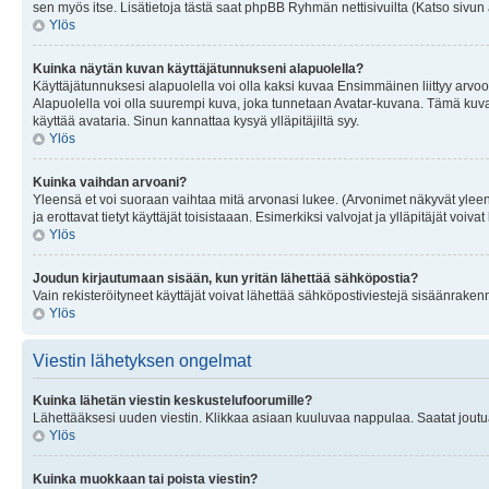
sen myös itse. Lisätietoja tästä saat phpBB Ryhmän nettisivuilta (Katso sivun 
Ylös
Kuinka näytän kuvan käyttäjätunnukseni alapuolella?
Käyttäjätunnuksesi alapuolella voi olla kaksi kuvaa Ensimmäinen liittyy arvoosi
Alapuolella voi olla suurempi kuva, joka tunnetaan Avatar-kuvana. Tämä kuva o
käyttää avataria. Sinun kannattaa kysyä ylläpitäjiltä syy.
Ylös
Kuinka vaihdan arvoani?
Yleensä et voi suoraan vaihtaa mitä arvonasi lukee. (Arvonimet näkyvät yleen
ja erottavat tietyt käyttäjät toisistaaan. Esimerkiksi valvojat ja ylläpitäjät v
Ylös
Joudun kirjautumaan sisään, kun yritän lähettää sähköpostia?
Vain rekisteröityneet käyttäjät voivat lähettää sähköpostiviestejä sisäänraken
Ylös
Viestin lähetyksen ongelmat
Kuinka lähetän viestin keskustelufoorumille?
Lähettääksesi uuden viestin. Klikkaa asiaan kuuluvaa nappulaa. Saatat joutua k
Ylös
Kuinka muokkaan tai poista viestin?