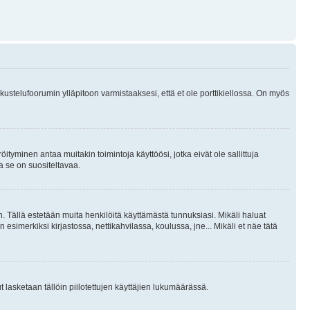
skustelufoorumin ylläpitoon varmistaaksesi, että et ole porttikiellossa. On myös
öityminen antaa muitakin toimintoja käyttöösi, jotka eivät ole sallittuja
ja se on suositeltavaa.
. Tällä estetään muita henkilöitä käyttämästä tunnuksiasi. Mikäli haluat
 esimerkiksi kirjastossa, nettikahvilassa, koulussa, jne... Mikäli et näe tätä
inut lasketaan tällöin piilotettujen käyttäjien lukumäärässä.