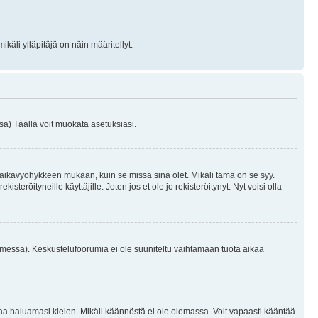
käli ylläpitäjä on näin määritellyt.
a) Täällä voit muokata asetuksiasi.
 aikavyöhykkeen mukaan, kuin se missä sinä olet. Mikäli tämä on se syy.
eröityneille käyttäjille. Joten jos et ole jo rekisteröitynyt. Nyt voisi olla
omessa). Keskustelufoorumia ei ole suuniteltu vaihtamaan tuota aikaa
sentaa haluamasi kielen. Mikäli käännöstä ei ole olemassa. Voit vapaasti kääntää