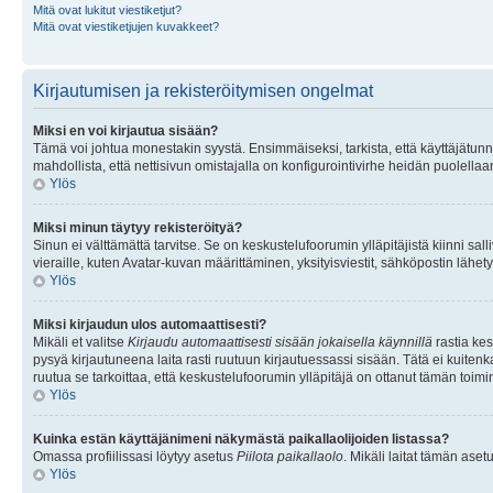
Mitä ovat lukitut viestiketjut?
Mitä ovat viestiketjujen kuvakkeet?
Kirjautumisen ja rekisteröitymisen ongelmat
Miksi en voi kirjautua sisään?
Tämä voi johtua monestakin syystä. Ensimmäiseksi, tarkista, että käyttäjätunnuk
mahdollista, että nettisivun omistajalla on konfigurointivirhe heidän puolellaan
Ylös
Miksi minun täytyy rekisteröityä?
Sinun ei välttämättä tarvitse. Se on keskustelufoorumin ylläpitäjistä kiinni sall
vieraille, kuten Avatar-kuvan määrittäminen, yksityisviestit, sähköpostin lähety
Ylös
Miksi kirjaudun ulos automaattisesti?
Mikäli et valitse
Kirjaudu automaattisesti sisään jokaisella käynnillä
rastia kes
pysyä kirjautuneena laita rasti ruutuun kirjautuessassi sisään. Tätä ei kuitenka
ruutua se tarkoittaa, että keskustelufoorumin ylläpitäjä on ottanut tämän toim
Ylös
Kuinka estän käyttäjänimeni näkymästä paikallaolijoiden listassa?
Omassa profiilissasi löytyy asetus
Piilota paikallaolo
. Mikäli laitat tämän as
Ylös