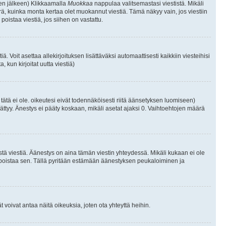
isen jälkeen) Klikkaamalla
Muokkaa
nappulaa valitsemastasi viestistä. Mikäli
, kuinka monta kertaa olet muokannut viestiä. Tämä näkyy vain, jos viestiin
poistaa viestiä, jos siihen on vastattu.
iä. Voit asettaa allekirjoituksen lisättäväksi automaattisesti kaikkiin viesteihisi
 kun kirjoitat uutta viestiä)
i tätä ei ole. oikeutesi eivät todennäköisesti riitä äänsetyksen luomiseen)
ättyy. Änestys ei pääty koskaan, mikäli asetat ajaksi 0. Vaihtoehtojen määrä
stä viestiä. Äänestys on aina tämän viestin yhteydessä. Mikäli kukaan ei ole
tai poistaa sen. Tällä pyritään estämään äänestyksen peukaloiminen ja
täjät voivat antaa näitä oikeuksia, joten ota yhteyttä heihin.