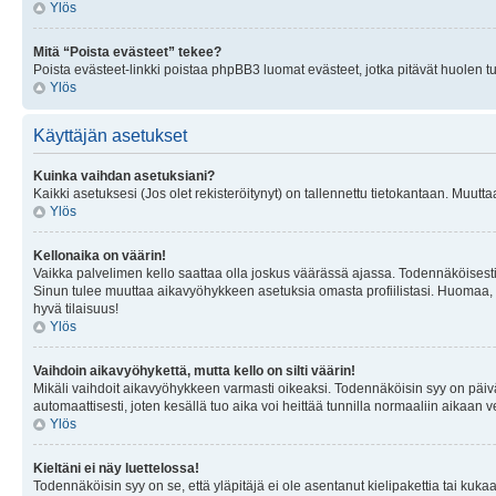
Ylös
Mitä “Poista evästeet” tekee?
Poista evästeet-linkki poistaa phpBB3 luomat evästeet, jotka pitävät huolen tunn
Ylös
Käyttäjän asetukset
Kuinka vaihdan asetuksiani?
Kaikki asetuksesi (Jos olet rekisteröitynyt) on tallennettu tietokantaan. Muutta
Ylös
Kellonaika on väärin!
Vaikka palvelimen kello saattaa olla joskus väärässä ajassa. Todennäköisesti
Sinun tulee muuttaa aikavyöhykkeen asetuksia omasta profiilistasi. Huomaa, että 
hyvä tilaisuus!
Ylös
Vaihdoin aikavyöhykettä, mutta kello on silti väärin!
Mikäli vaihdoit aikavyöhykkeen varmasti oikeaksi. Todennäköisin syy on päiv
automaattisesti, joten kesällä tuo aika voi heittää tunnilla normaaliin aikaan v
Ylös
Kieltäni ei näy luettelossa!
Todennäköisin syy on se, että yläpitäjä ei ole asentanut kielipakettia tai kuka