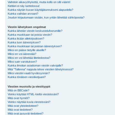
Vaihdoin aikavyöhykettä, mutta kello on silti väärin!
Kieltäni ei näy luettelossa!
Kuinka näytän kuvan käyttäjätunnukseni alapuolella?
Kuinka vaihdan arvoani?
Joudun kirjautumaan sisään, kun yritän lähettää sähköpostia?
Viestin lähetyksen ongelmat
Kuinka lähetän viestin keskustelufoorumille?
Kuinka muokkaan tai poista viestin?
Kuinka lisään allekirjoutksen?
Kuinka luon äänestyksen?
Kuinka muokkaan tai poistan äänestyksen?
Miksi en pääse tietyille alueille?
Miksi en voi äänestää?
Miksi en voi lähettää liitetiedostoa?
Miksi sain varoituksen?
Kuinka ilmoitan asiattoman viestin valvojalle?
Mitä "Tallenna" nappula tekee viestien lähetyksessä?
Miksi viestini vaatii hyväksynnän?
Kuinka tönäisen viestiketjuani?
Viestien muotoilu ja viestityypit
Mitä on BBCode?
Voinko käyttää HTML-kieltä viesteissäni?
Mitä ovat hymiöt?
Voinko näyttää kuvia viesteissäni?
Mitä ovat yleistiedotteet?
Mitä ovat tiedotteet?
Mitä ovat pysyvät tiedotteet?