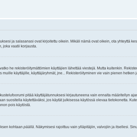
sesi ja salasanasi ovat kirjoitettu oikein. Mikäli nämä ovat oikein, ota yhteyttä ke
, joka vaatii korjausta.
ivatko he rekisteröitymättömien käyttäjien lähettää viestejä. Mutta kuitenkin. Rekister
s muille käyttäjille, käyttäjäryhmät, jne... Rekisteröityminen vie vain pienen hetken 
kustelufoorumi pitää käyttäjätunnuksesi kirjautuneena vain ennalta määritellyn ajan
an suositella käytettäväksi, jos käytät julkisessa käytössä olevaa tietokonetta. Kuten
innon pois käytöstä.
etuksen kohtaan
päällä
. Näkymisesi rajoittuu vain ylläpitäjiin, valvojiin ja itsellesi. S