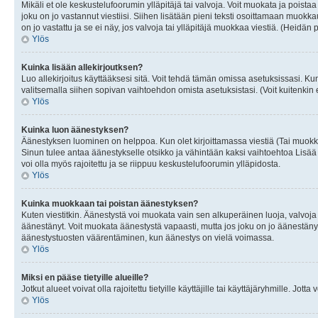
Mikäli et ole keskustelufoorumin ylläpitäjä tai valvoja. Voit muokata ja poista
joku on jo vastannut viestiisi. Siihen lisätään pieni teksti osoittamaan mu
on jo vastattu ja se ei näy, jos valvoja tai ylläpitäjä muokkaa viestiä. (Heidän 
Ylös
Kuinka lisään allekirjoutksen?
Luo allekirjoitus käyttääksesi sitä. Voit tehdä tämän omissa asetuksissasi. Kun 
valitsemalla siihen sopivan vaihtoehdon omista asetuksistasi. (Voit kuitenkin es
Ylös
Kuinka luon äänestyksen?
Äänestyksen luominen on helppoa. Kun olet kirjoittamassa viestiä (Tai muokk
Sinun tulee antaa äänestykselle otsikko ja vähintään kaksi vaihtoehtoa Lisää k
voi olla myös rajoitettu ja se riippuu keskustelufoorumin ylläpidosta.
Ylös
Kuinka muokkaan tai poistan äänestyksen?
Kuten viestitkin. Äänestystä voi muokata vain sen alkuperäinen luoja, valvoja
äänestänyt. Voit muokata äänestystä vapaasti, mutta jos joku on jo äänestänyt
äänestystuosten väärentäminen, kun äänestys on vielä voimassa.
Ylös
Miksi en pääse tietyille alueille?
Jotkut alueet voivat olla rajoitettu tietyille käyttäjille tai käyttäjäryhmille. Jotta
Ylös