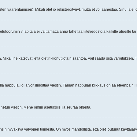
ten väärentämisen). Mikäli olet jo rekisteröitynyt, mutta et voi äänestää. Sinulla ei o
telufoorumin ylläpitäjä ei välttämättä anna lähettää liitetiedostoja kaikille alueille 
. Mikäli he katsovat, että olet rikkonut jotain sääntöä. Voit saada siitä varoituks
isi olla nappula, jolla voit ilmoittaa viestin. Tämän nappulan klikkaus ohjaa eteenpäin 
etun viestin. Mene omiin asetuksiisi ja seuraa ohjeita.
y ensin hyväksyä valvojien toimesta. On myös mahdollista, että olet joutunut käyttäjäry