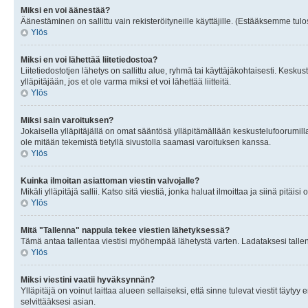
Miksi en voi äänestää?
Äänestäminen on sallittu vain rekisteröityneille käyttäjille. (Estääksemme tulos
Ylös
Miksi en voi lähettää liitetiedostoa?
Liitetiedostotjen lähetys on sallittu alue, ryhmä tai käyttäjäkohtaisesti. Keskus
ylläpitäjään, jos et ole varma miksi et voi lähettää liitteitä.
Ylös
Miksi sain varoituksen?
Jokaisella ylläpitäjällä on omat sääntösä ylläpitämällään keskustelufoorumilla
ole mitään tekemistä tietyllä sivustolla saamasi varoituksen kanssa.
Ylös
Kuinka ilmoitan asiattoman viestin valvojalle?
Mikäli ylläpitäjä sallii. Katso sitä viestiä, jonka haluat ilmoittaa ja siinä pitä
Ylös
Mitä "Tallenna" nappula tekee viestien lähetyksessä?
Tämä antaa tallentaa viestisi myöhempää lähetystä varten. Ladataksesi tallenn
Ylös
Miksi viestini vaatii hyväksynnän?
Ylläpitäjä on voinut laittaa alueen sellaiseksi, että sinne tulevat viestit täyty
selvittääksesi asian.