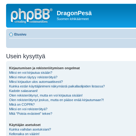
DragonPesä
Suomen lohikäärmeet
Etusivu
Usein kysyttyä
Kirjautumisen ja rekisteröitymisen ongelmat
Miksi en voi kirjautua sisään?
Miksi minun täytyy rekisteröityä?
Miksi kirjaudun ulos automaattisesti?
Kuinka estän käyttäjänimeni näkymästä paikallaolijoiden listassa?
Kadotin salasanani!
Olen rekisteröitynyt, mutta en voi kirjautua sisään!
Olen rekisteröitynyt joskus, mutta en pääse enää kirjautumaan?!
Mikä on COPPA?
Miksi en voi rekisteröityä?
Mitä “Poista evästeet” tekee?
Käyttäjän asetukset
Kuinka vaihdan asetuksiani?
Kellonaika on väärin!