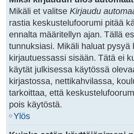
Mikäli et valitse
Kirjaudu automaat
rastia keskustelufoorumi pitää k
ennalta määritellyn ajan. Tällä e
tunnuksiasi. Mikäli haluat pysyä 
kirjautuessassi sisään. Tätä ei k
käytät julkisessa käytössä oleva
kirjastossa, nettikahvilassa, koul
tarkoittaa, että keskustelufoorum
pois käytöstä.
Ylös