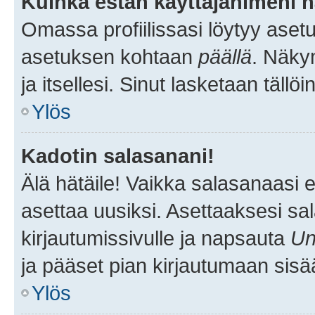
Kuinka estän käyttäjänimeni n
Omassa profiilissasi löytyy aset
asetuksen kohtaan
päällä
. Näkym
ja itsellesi. Sinut lasketaan tällö
Ylös
Kadotin salasanani!
Älä hätäile! Vaikka salasanaasi 
asettaa uusiksi. Asettaaksesi s
kirjautumissivulle ja napsauta
Un
ja pääset pian kirjautumaan sisä
Ylös