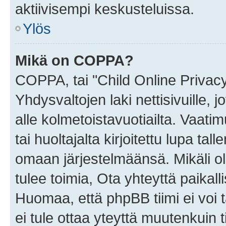
aktiivisempi keskusteluissa.
Ylös
Mikä on COPPA?
COPPA, tai "Child Online Privac
Yhdysvaltojen laki nettisivuille, 
alle kolmetoistavuotiailta. Vaa
tai huoltajalta kirjoitettu lupa ta
omaan järjestelmäänsä. Mikäli 
tulee toimia, Ota yhteyttä paika
Huomaa, että phpBB tiimi ei voi t
ei tule ottaa yteyttä muutenkuin t