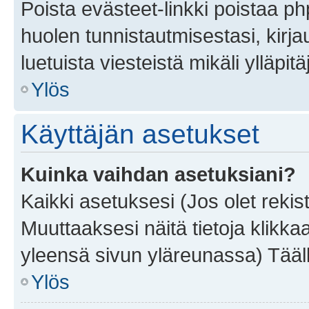
Poista evästeet-linkki poistaa p
huolen tunnistautmisestasi, kirja
luetuista viesteistä mikäli ylläpitä
Ylös
Käyttäjän asetukset
Kuinka vaihdan asetuksiani?
Kaikki asetuksesi (Jos olet rekist
Muuttaaksesi näitä tietoja klikka
yleensä sivun yläreunassa) Tääll
Ylös