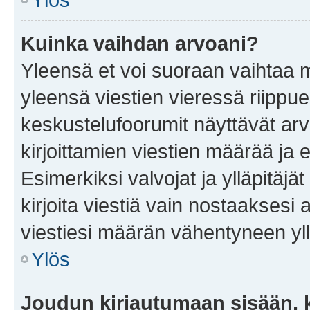
Kuinka vaihdan arvoani?
Yleensä et voi suoraan vaihtaa 
yleensä viestien vieressä riippu
keskustelufoorumit näyttävät ar
kirjoittamien viestien määrää ja er
Esimerkiksi valvojat ja ylläpitäjä
kirjoita viestiä vain nostaakses
viestiesi määrän vähentyneen yl
Ylös
Joudun kirjautumaan sisään, k