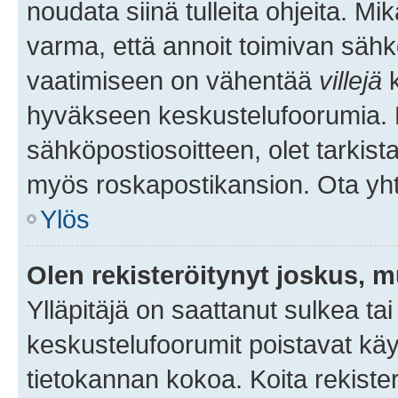
noudata siinä tulleita ohjeita. Mi
varma, että annoit toimivan sähk
vaatimiseen on vähentää
villejä
k
hyväkseen keskustelufoorumia. Mi
sähköpostiosoitteen, olet tarkista
myös roskapostikansion. Ota yhte
Ylös
Olen rekisteröitynyt joskus, 
Ylläpitäjä on saattanut sulkea ta
keskustelufoorumit poistavat k
tietokannan kokoa. Koita rekister