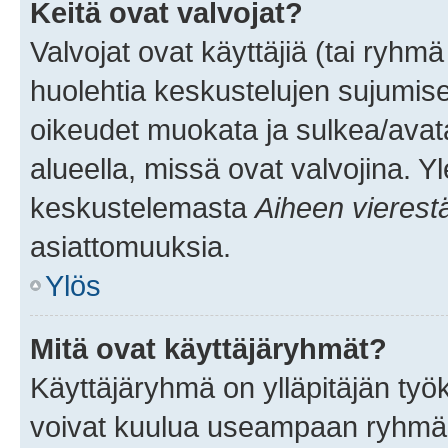
Keitä ovat valvojat?
Valvojat ovat käyttäjiä (tai ryhmä
huolehtia keskustelujen sujumise
oikeudet muokata ja sulkea/avata, 
alueella, missä ovat valvojina. Y
keskustelemasta
Aiheen vierest
asiattomuuksia.
Ylös
Mitä ovat käyttäjäryhmät?
Käyttäjäryhmä on ylläpitäjän työka
voivat kuulua useampaan ryhmään