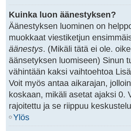
Kuinka luon äänestyksen?
Äänestyksen luominen on helppoa.
muokkaat viestiketjun ensimmäis
äänestys
. (Mikäli tätä ei ole. oik
äänsetyksen luomiseen) Sinun tu
vähintään kaksi vaihtoehtoa Lisää
Voit myös antaa aikarajan, jolloi
koskaan, mikäli asetat ajaksi 0.
rajoitettu ja se riippuu keskustel
Ylös