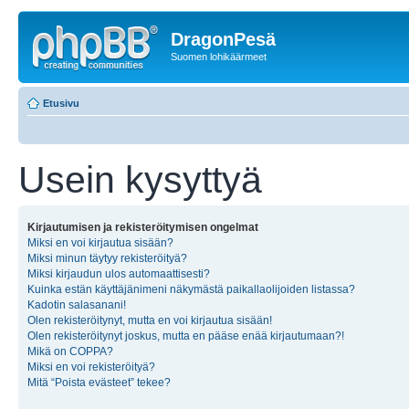
DragonPesä
Suomen lohikäärmeet
Etusivu
Usein kysyttyä
Kirjautumisen ja rekisteröitymisen ongelmat
Miksi en voi kirjautua sisään?
Miksi minun täytyy rekisteröityä?
Miksi kirjaudun ulos automaattisesti?
Kuinka estän käyttäjänimeni näkymästä paikallaolijoiden listassa?
Kadotin salasanani!
Olen rekisteröitynyt, mutta en voi kirjautua sisään!
Olen rekisteröitynyt joskus, mutta en pääse enää kirjautumaan?!
Mikä on COPPA?
Miksi en voi rekisteröityä?
Mitä “Poista evästeet” tekee?