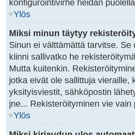
konfigurointivirhe heidän puolella
Ylös
Miksi minun täytyy rekisteröit
Sinun ei välttämättä tarvitse. Se
kiinni sallivatko he rekisteröitym
Mutta kuitenkin. Rekisteröitymine
jotka eivät ole sallittuja vierail
yksityisviestit, sähköpostin lähet
jne... Rekisteröityminen vie vain
Ylös
Miksi kirjaudun ulos automaat