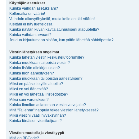
Käyttäjän asetukset
Kuinka vaihdan asetuksiani?
Kellonaika on väärin!
Vaihdoin aikavyöhykettä, mutta kello on silti väärin!
Kieltäni ei näy luettelossa!
Kuinka näytän kuvan käyttäjätunnukseni alapuolella?
Kuinka vaihdan arvoani?
Joudun kirjautumaan sisään, kun yritän lähettää sähköpostia?
Viestin lähetyksen ongelmat
Kuinka lähetän viestin keskustelufoorumille?
Kuinka muokkaan tai poista viestin?
Kuinka lisään allekirjoutksen?
Kuinka luon äänestyksen?
Kuinka muokkaan tai poistan äänestyksen?
Miksi en pääse tietyille alueille?
Miksi en voi äänestää?
Miksi en voi lähettää liitetiedostoa?
Miksi sain varoituksen?
Kuinka ilmoitan asiattoman viestin valvojalle?
Mitä "Tallenna" nappula tekee viestien lähetyksessä?
Miksi viestini vaatii hyväksynnän?
Kuinka tönäisen viestiketjuani?
Viestien muotoilu ja viestityypit
Mitä on BBCode?