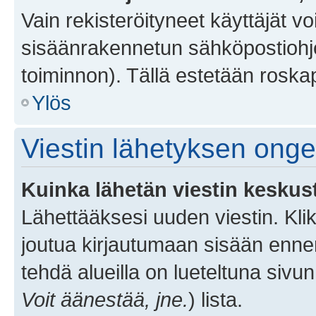
Vain rekisteröityneet käyttäjät v
sisäänrakennetun sähköpostiohjel
toiminnon). Tällä estetään roskap
Ylös
Viestin lähetyksen ong
Kuinka lähetän viestin keskus
Lähettääksesi uuden viestin. Kl
joutua kirjautumaan sisään ennen 
tehdä alueilla on lueteltuna sivun
Voit äänestää, jne.
) lista.