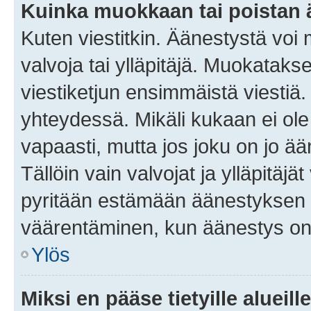
Kuinka muokkaan tai poistan
Kuten viestitkin. Äänestystä voi
valvoja tai ylläpitäjä. Muokatak
viestiketjun ensimmäistä viestiä
yhteydessä. Mikäli kukaan ei ol
vapaasti, mutta jos joku on jo ä
Tällöin vain valvojat ja ylläpitäjä
pyritään estämään äänestyksen 
väärentäminen, kun äänestys on
Ylös
Miksi en pääse tietyille alueill