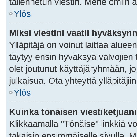
tallennetun viestin. Mene omiin a
Ylös
Miksi viestini vaatii hyväksyn
Ylläpitäjä on voinut laittaa alueen
täytyy ensin hyväksyä valvojien 
olet joutunut käyttäjäryhmään, jo
julkaisua. Ota yhteyttä ylläpitäjii
Ylös
Kuinka tönäisen viestiketjuan
Klikkaamalla "Tönäise" linkkiä voi
takaisin ensimmäiselle sivulle. M