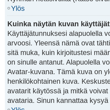
Ylös
Kuinka näytän kuvan käyttäjä
Käyttäjätunnuksesi alapuolella vo
arvoosi. Yleensä nämä ovat tähtiä 
sitä muka, kuin kirjoitustesi mää
on sinulle antanut. Alapuolella v
Avatar-kuvana. Tämä kuva on yle
henkilökohtainen kuva. Keskuste
avatarit käytössä ja mitkä voivat 
avataria. Sinun kannattaa kysyä yl
Ylös