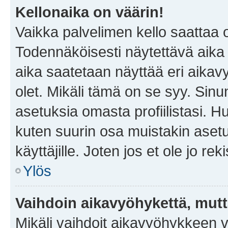
Kellonaika on väärin!
Vaikka palvelimen kello saattaa 
Todennäköisesti näytettävä aika
aika saatetaan näyttää eri aika
olet. Mikäli tämä on se syy. Si
asetuksia omasta profiilistasi. 
kuten suurin osa muistakin asetuks
käyttäjille. Joten jos et ole jo rek
Ylös
Vaihdoin aikavyöhykettä, mutta 
Mikäli vaihdoit aikavyöhykkeen 