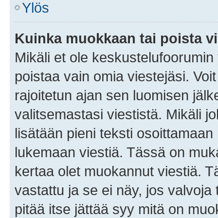
Ylös
Kuinka muokkaan tai poista vi
Mikäli et ole keskustelufoorumin y
poistaa vain omia viestejäsi. Voi
rajoitetun ajan sen luomisen jäl
valitsemastasi viestistä. Mikäli jo
lisätään pieni teksti osoittama
lukemaan viestiä. Tässä on mu
kertaa olet muokannut viestiä. Tä
vastattu ja se ei näy, jos valvoja
pitää itse jättää syy mitä on muo