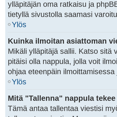
ylläpitäjän oma ratkaisu ja phpB
tietyllä sivustolla saamasi varoi
Ylös
Kuinka ilmoitan asiattoman vie
Mikäli ylläpitäjä sallii. Katso sitä
pitäisi olla nappula, jolla voit i
ohjaa eteenpäin ilmoittamisessa j
Ylös
Mitä "Tallenna" nappula tekee
Tämä antaa tallentaa viestisi m