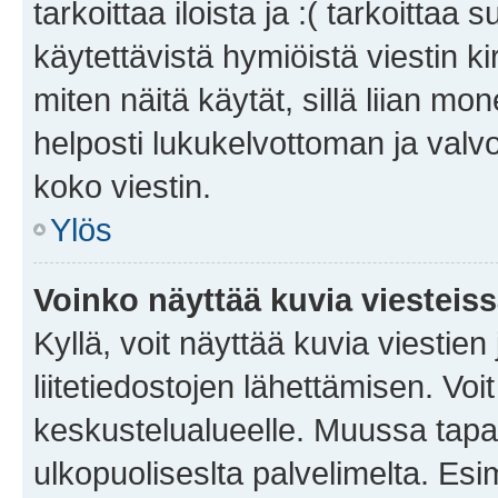
tarkoittaa iloista ja :( tarkoittaa 
käytettävistä hymiöistä viestin k
miten näitä käytät, sillä liian m
helposti lukukelvottoman ja valvo
koko viestin.
Ylös
Voinko näyttää kuvia viesteis
Kyllä, voit näyttää kuvia viestien 
liitetiedostojen lähettämisen. Vo
keskustelualueelle. Muussa tapa
ulkopuoliseslta palvelimelta. Es