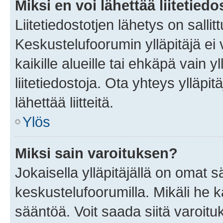
Miksi en voi lähettää liitetied
Liitetiedostotjen lähetys on sallit
Keskustelufoorumin ylläpitäjä ei v
kaikille alueille tai ehkäpä vain 
liitetiedostoja. Ota yhteys ylläpit
lähettää liitteitä.
Ylös
Miksi sain varoituksen?
Jokaisella ylläpitäjällä on omat 
keskustelufoorumilla. Mikäli he ka
sääntöä. Voit saada siitä varoi