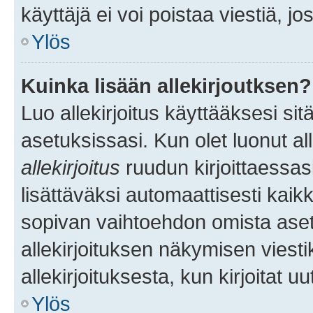
käyttäjä ei voi poistaa viestiä, jo
Ylös
Kuinka lisään allekirjoutksen?
Luo allekirjoitus käyttääksesi si
asetuksissasi. Kun olet luonut all
allekirjoitus
ruudun kirjoittaessasi
lisättäväksi automaattisesti kaikki
sopivan vaihtoehdon omista asetu
allekirjoituksen näkymisen viesti
allekirjoituksesta, kun kirjoitat uu
Ylös