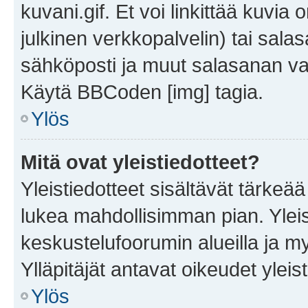
kuvani.gif. Et voi linkittää kuvia 
julkinen verkkopalvelin) tai sala
sähköposti ja muut salasanan vaa
Käytä BBCoden [img] tagia.
Ylös
Mitä ovat yleistiedotteet?
Yleistiedotteet sisältävät tärkeä
lukea mahdollisimman pian. Yleis
keskustelufoorumin alueilla ja m
Ylläpitäjät antavat oikeudet yleis
Ylös