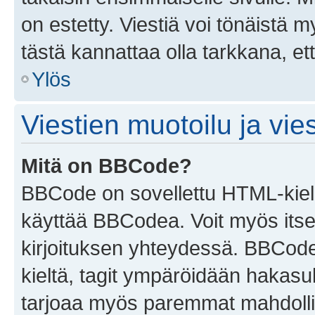
on estetty. Viestiä voi tönäistä m
tästä kannattaa olla tarkkana, e
Ylös
Viestien muotoilu ja vies
Mitä on BBCode?
BBCode on sovellettu HTML-kieles
käyttää BBCodea. Voit myös itse
kirjoituksen yhteydessä. BBCode 
kieltä, tagit ympäröidään hakasului
tarjoaa myös paremmat mahdollis