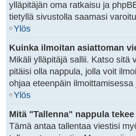
ylläpitäjän oma ratkaisu ja phpB
tietyllä sivustolla saamasi varoi
Ylös
Kuinka ilmoitan asiattoman vie
Mikäli ylläpitäjä sallii. Katso sitä
pitäisi olla nappula, jolla voit i
ohjaa eteenpäin ilmoittamisessa j
Ylös
Mitä "Tallenna" nappula tekee
Tämä antaa tallentaa viestisi m