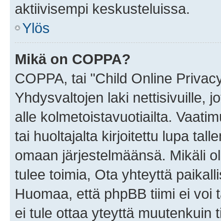
aktiivisempi keskusteluissa.
Ylös
Mikä on COPPA?
COPPA, tai "Child Online Privac
Yhdysvaltojen laki nettisivuille, 
alle kolmetoistavuotiailta. Vaa
tai huoltajalta kirjoitettu lupa ta
omaan järjestelmäänsä. Mikäli 
tulee toimia, Ota yhteyttä paika
Huomaa, että phpBB tiimi ei voi t
ei tule ottaa yteyttä muutenkuin t