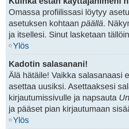
Kuinka estän käyttäjänimeni n
Omassa profiilissasi löytyy aset
asetuksen kohtaan
päällä
. Näkym
ja itsellesi. Sinut lasketaan tällö
Ylös
Kadotin salasanani!
Älä hätäile! Vaikka salasanaasi 
asettaa uusiksi. Asettaaksesi s
kirjautumissivulle ja napsauta
Un
ja pääset pian kirjautumaan sisä
Ylös