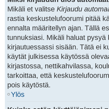
Mikäli et valitse
Kirjaudu automaat
rastia keskustelufoorumi pitää k
ennalta määritellyn ajan. Tällä e
tunnuksiasi. Mikäli haluat pysyä 
kirjautuessassi sisään. Tätä ei k
käytät julkisessa käytössä oleva
kirjastossa, nettikahvilassa, koul
tarkoittaa, että keskustelufoorum
pois käytöstä.
Ylös