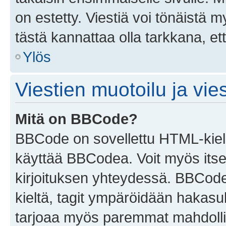
on estetty. Viestiä voi tönäistä m
tästä kannattaa olla tarkkana, e
Ylös
Viestien muotoilu ja vies
Mitä on BBCode?
BBCode on sovellettu HTML-kieles
käyttää BBCodea. Voit myös itse
kirjoituksen yhteydessä. BBCode 
kieltä, tagit ympäröidään hakasului
tarjoaa myös paremmat mahdollis