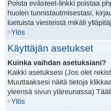
Poista evästeet-linkki poistaa p
huolen tunnistautmisestasi, kirja
luetuista viesteistä mikäli ylläpitä
Ylös
Käyttäjän asetukset
Kuinka vaihdan asetuksiani?
Kaikki asetuksesi (Jos olet rekist
Muuttaaksesi näitä tietoja klikka
yleensä sivun yläreunassa) Tääll
Ylös