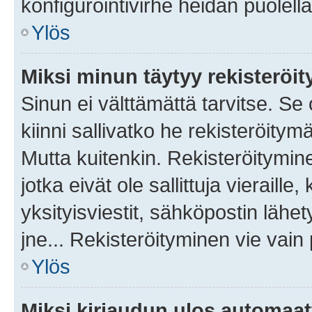
konfigurointivirhe heidän puolella
Ylös
Miksi minun täytyy rekisteröit
Sinun ei välttämättä tarvitse. Se
kiinni sallivatko he rekisteröitym
Mutta kuitenkin. Rekisteröitymine
jotka eivät ole sallittuja vierail
yksityisviestit, sähköpostin lähet
jne... Rekisteröityminen vie vain
Ylös
Miksi kirjaudun ulos automaat