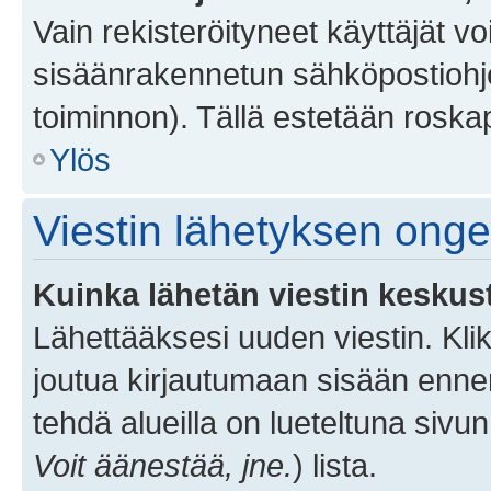
Vain rekisteröityneet käyttäjät v
sisäänrakennetun sähköpostiohjel
toiminnon). Tällä estetään roskap
Ylös
Viestin lähetyksen ong
Kuinka lähetän viestin keskus
Lähettääksesi uuden viestin. Kl
joutua kirjautumaan sisään ennen 
tehdä alueilla on lueteltuna sivun
Voit äänestää, jne.
) lista.