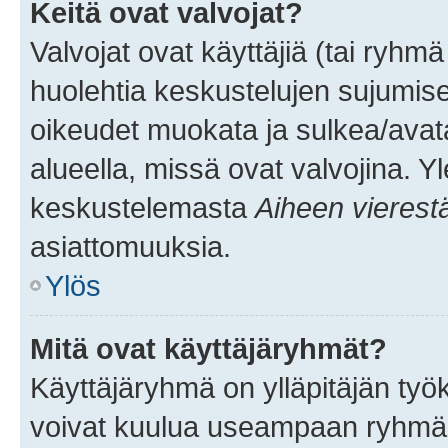
Keitä ovat valvojat?
Valvojat ovat käyttäjiä (tai ryhmä
huolehtia keskustelujen sujumise
oikeudet muokata ja sulkea/avata, 
alueella, missä ovat valvojina. Y
keskustelemasta
Aiheen vierest
asiattomuuksia.
Ylös
Mitä ovat käyttäjäryhmät?
Käyttäjäryhmä on ylläpitäjän työka
voivat kuulua useampaan ryhmään