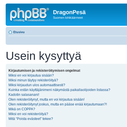
DragonPesä
Suomen lohikäärmeet
Etusivu
Usein kysyttyä
Kirjautumisen ja rekisteröitymisen ongelmat
Miksi en voi kirjautua sisään?
Miksi minun täytyy rekisteröityä?
Miksi kirjaudun ulos automaattisesti?
Kuinka estän käyttäjänimeni näkymästä paikallaolijoiden listassa?
Kadotin salasanani!
Olen rekisteröitynyt, mutta en voi kirjautua sisään!
Olen rekisteröitynyt joskus, mutta en pääse enää kirjautumaan?!
Mikä on COPPA?
Miksi en voi rekisteröityä?
Mitä “Poista evästeet” tekee?