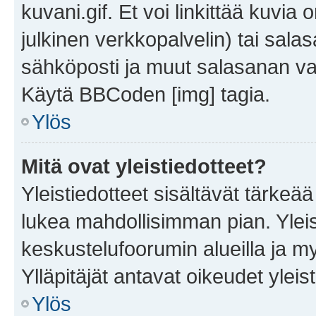
kuvani.gif. Et voi linkittää kuvia 
julkinen verkkopalvelin) tai sala
sähköposti ja muut salasanan vaa
Käytä BBCoden [img] tagia.
Ylös
Mitä ovat yleistiedotteet?
Yleistiedotteet sisältävät tärkeä
lukea mahdollisimman pian. Yleis
keskustelufoorumin alueilla ja m
Ylläpitäjät antavat oikeudet yleis
Ylös