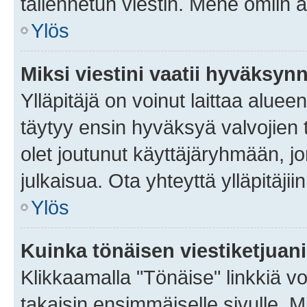
tallennetun viestin. Mene omiin a
Ylös
Miksi viestini vaatii hyväksyn
Ylläpitäjä on voinut laittaa alueen
täytyy ensin hyväksyä valvojien 
olet joutunut käyttäjäryhmään, jo
julkaisua. Ota yhteyttä ylläpitäjii
Ylös
Kuinka tönäisen viestiketjuan
Klikkaamalla "Tönäise" linkkiä voi
takaisin ensimmäiselle sivulle. M