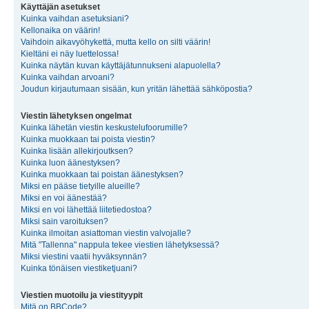
Käyttäjän asetukset
Kuinka vaihdan asetuksiani?
Kellonaika on väärin!
Vaihdoin aikavyöhykettä, mutta kello on silti väärin!
Kieltäni ei näy luettelossa!
Kuinka näytän kuvan käyttäjätunnukseni alapuolella?
Kuinka vaihdan arvoani?
Joudun kirjautumaan sisään, kun yritän lähettää sähköpostia?
Viestin lähetyksen ongelmat
Kuinka lähetän viestin keskustelufoorumille?
Kuinka muokkaan tai poista viestin?
Kuinka lisään allekirjoutksen?
Kuinka luon äänestyksen?
Kuinka muokkaan tai poistan äänestyksen?
Miksi en pääse tietyille alueille?
Miksi en voi äänestää?
Miksi en voi lähettää liitetiedostoa?
Miksi sain varoituksen?
Kuinka ilmoitan asiattoman viestin valvojalle?
Mitä "Tallenna" nappula tekee viestien lähetyksessä?
Miksi viestini vaatii hyväksynnän?
Kuinka tönäisen viestiketjuani?
Viestien muotoilu ja viestityypit
Mitä on BBCode?