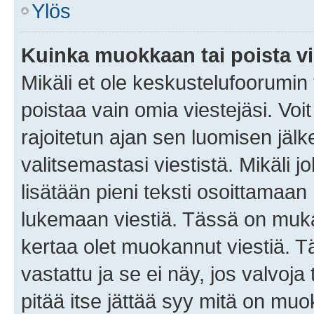
Ylös
Kuinka muokkaan tai poista vi
Mikäli et ole keskustelufoorumin y
poistaa vain omia viestejäsi. Voi
rajoitetun ajan sen luomisen jäl
valitsemastasi viestistä. Mikäli jo
lisätään pieni teksti osoittama
lukemaan viestiä. Tässä on mu
kertaa olet muokannut viestiä. Tä
vastattu ja se ei näy, jos valvoja
pitää itse jättää syy mitä on muo