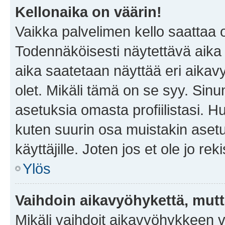
Kellonaika on väärin!
Vaikka palvelimen kello saattaa 
Todennäköisesti näytettävä aika
aika saatetaan näyttää eri aika
olet. Mikäli tämä on se syy. Si
asetuksia omasta profiilistasi. 
kuten suurin osa muistakin asetuks
käyttäjille. Joten jos et ole jo rek
Ylös
Vaihdoin aikavyöhykettä, mutta 
Mikäli vaihdoit aikavyöhykkeen 