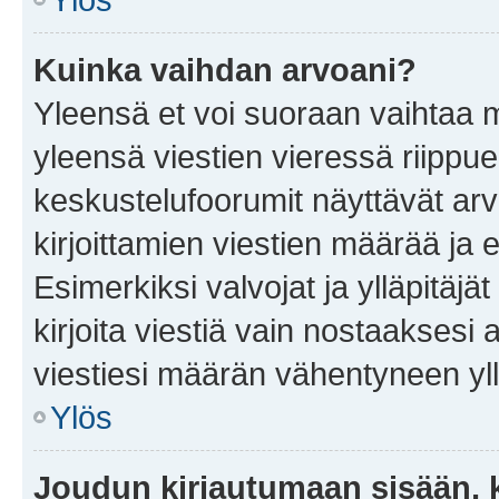
Kuinka vaihdan arvoani?
Yleensä et voi suoraan vaihtaa 
yleensä viestien vieressä riippu
keskustelufoorumit näyttävät ar
kirjoittamien viestien määrää ja er
Esimerkiksi valvojat ja ylläpitäjä
kirjoita viestiä vain nostaakses
viestiesi määrän vähentyneen yl
Ylös
Joudun kirjautumaan sisään, k