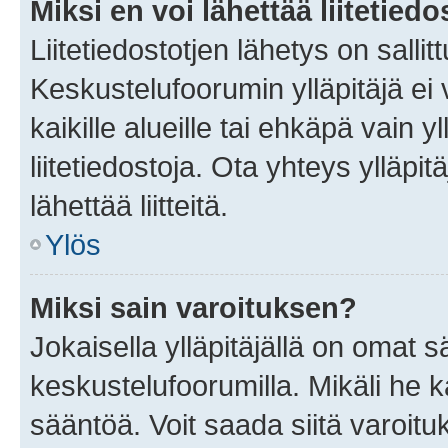
Miksi en voi lähettää liitetied
Liitetiedostotjen lähetys on sallit
Keskustelufoorumin ylläpitäjä ei v
kaikille alueille tai ehkäpä vain 
liitetiedostoja. Ota yhteys ylläpit
lähettää liitteitä.
Ylös
Miksi sain varoituksen?
Jokaisella ylläpitäjällä on omat 
keskustelufoorumilla. Mikäli he ka
sääntöä. Voit saada siitä varoi