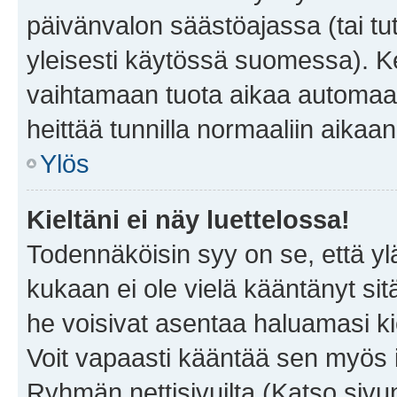
päivänvalon säästöajassa (tai tu
yleisesti käytössä suomessa). Ke
vaihtamaan tuota aikaa automaatti
heittää tunnilla normaaliin aikaan
Ylös
Kieltäni ei näy luettelossa!
Todennäköisin syy on se, että yläp
kukaan ei ole vielä kääntänyt sitä 
he voisivat asentaa haluamasi ki
Voit vapaasti kääntää sen myös i
Ryhmän nettisivuilta (Katso sivun