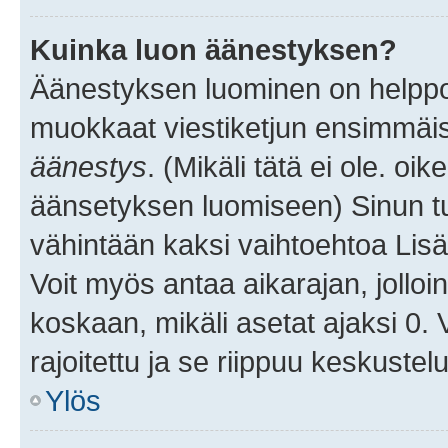
Kuinka luon äänestyksen?
Äänestyksen luominen on helppoa.
muokkaat viestiketjun ensimmäis
äänestys
. (Mikäli tätä ei ole. oik
äänsetyksen luomiseen) Sinun tu
vähintään kaksi vaihtoehtoa Lisää
Voit myös antaa aikarajan, jolloi
koskaan, mikäli asetat ajaksi 0.
rajoitettu ja se riippuu keskustel
Ylös