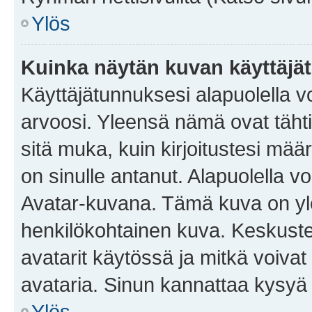
Ylös
Kuinka näytän kuvan käyttäjä
Käyttäjätunnuksesi alapuolella vo
arvoosi. Yleensä nämä ovat tähtiä 
sitä muka, kuin kirjoitustesi mää
on sinulle antanut. Alapuolella v
Avatar-kuvana. Tämä kuva on yle
henkilökohtainen kuva. Keskuste
avatarit käytössä ja mitkä voivat 
avataria. Sinun kannattaa kysyä yl
Ylös