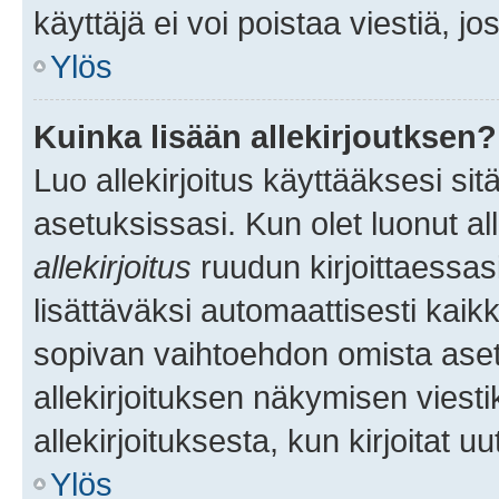
käyttäjä ei voi poistaa viestiä, jo
Ylös
Kuinka lisään allekirjoutksen?
Luo allekirjoitus käyttääksesi si
asetuksissasi. Kun olet luonut all
allekirjoitus
ruudun kirjoittaessasi
lisättäväksi automaattisesti kaikki
sopivan vaihtoehdon omista asetu
allekirjoituksen näkymisen viesti
allekirjoituksesta, kun kirjoitat uu
Ylös