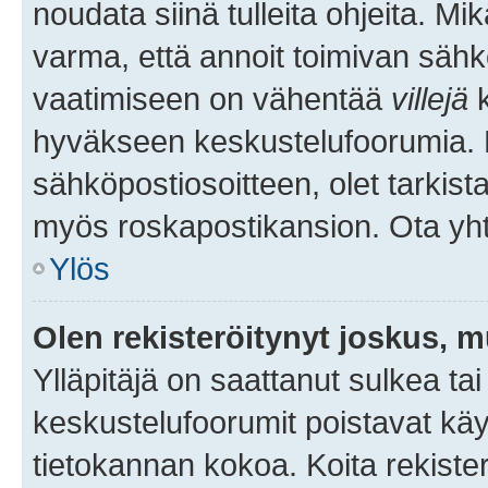
noudata siinä tulleita ohjeita. Mi
varma, että annoit toimivan sähk
vaatimiseen on vähentää
villejä
k
hyväkseen keskustelufoorumia. Mi
sähköpostiosoitteen, olet tarkista
myös roskapostikansion. Ota yhte
Ylös
Olen rekisteröitynyt joskus, 
Ylläpitäjä on saattanut sulkea ta
keskustelufoorumit poistavat k
tietokannan kokoa. Koita rekister