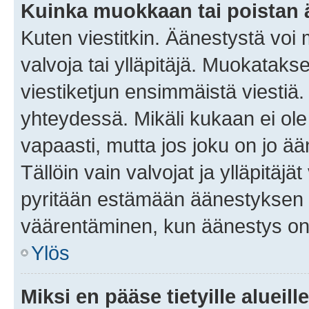
Kuinka muokkaan tai poistan
Kuten viestitkin. Äänestystä voi
valvoja tai ylläpitäjä. Muokatak
viestiketjun ensimmäistä viestiä
yhteydessä. Mikäli kukaan ei ol
vapaasti, mutta jos joku on jo ä
Tällöin vain valvojat ja ylläpitäjä
pyritään estämään äänestyksen 
väärentäminen, kun äänestys on
Ylös
Miksi en pääse tietyille alueill