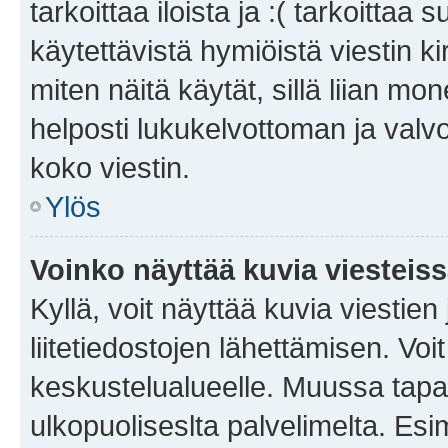
tarkoittaa iloista ja :( tarkoittaa 
käytettävistä hymiöistä viestin k
miten näitä käytät, sillä liian m
helposti lukukelvottoman ja valvo
koko viestin.
Ylös
Voinko näyttää kuvia viesteis
Kyllä, voit näyttää kuvia viestien 
liitetiedostojen lähettämisen. Vo
keskustelualueelle. Muussa tapa
ulkopuoliseslta palvelimelta. Es