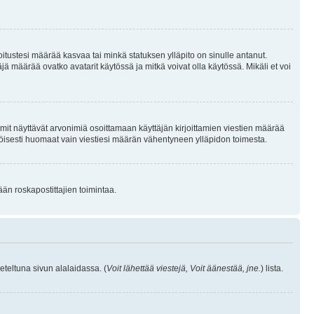
joitustesi määrää kasvaa tai minkä statuksen ylläpito on sinulle antanut.
 määrää ovatko avatarit käytössä ja mitkä voivat olla käytössä. Mikäli et voi
mit näyttävät arvonimiä osoittamaan käyttäjän kirjoittamien viestien määrää
ennäköisesti huomaat vain viestiesi määrän vähentyneen ylläpidon toimesta.
ään roskapostittajien toimintaa.
eteltuna sivun alalaidassa. (
Voit lähettää viestejä, Voit äänestää, jne.
) lista.