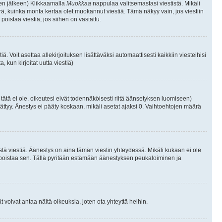
isen jälkeen) Klikkaamalla
Muokkaa
nappulaa valitsemastasi viestistä. Mikäli
, kuinka monta kertaa olet muokannut viestiä. Tämä näkyy vain, jos viestiin
poistaa viestiä, jos siihen on vastattu.
iä. Voit asettaa allekirjoituksen lisättäväksi automaattisesti kaikkiin viesteihisi
 kun kirjoitat uutta viestiä)
i tätä ei ole. oikeutesi eivät todennäköisesti riitä äänsetyksen luomiseen)
ättyy. Änestys ei pääty koskaan, mikäli asetat ajaksi 0. Vaihtoehtojen määrä
stä viestiä. Äänestys on aina tämän viestin yhteydessä. Mikäli kukaan ei ole
tai poistaa sen. Tällä pyritään estämään äänestyksen peukaloiminen ja
täjät voivat antaa näitä oikeuksia, joten ota yhteyttä heihin.