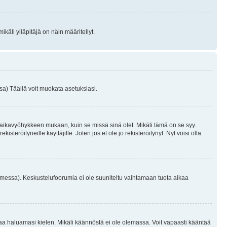
käli ylläpitäjä on näin määritellyt.
a) Täällä voit muokata asetuksiasi.
 aikavyöhykkeen mukaan, kuin se missä sinä olet. Mikäli tämä on se syy.
eröityneille käyttäjille. Joten jos et ole jo rekisteröitynyt. Nyt voisi olla
omessa). Keskustelufoorumia ei ole suuniteltu vaihtamaan tuota aikaa
sentaa haluamasi kielen. Mikäli käännöstä ei ole olemassa. Voit vapaasti kääntää