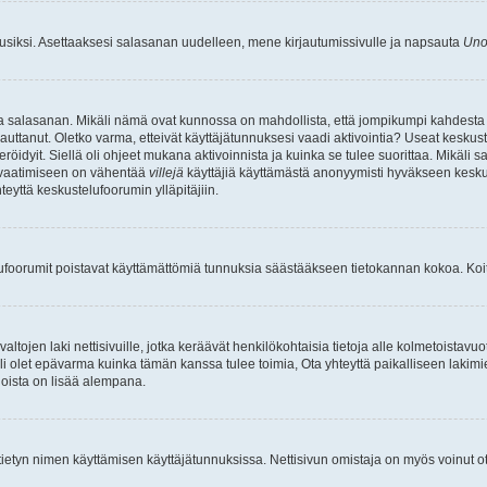
uusiksi. Asettaaksesi salasanan uudelleen, mene kirjautumissivulle ja napsauta
Uno
n ja salasanan. Mikäli nämä ovat kunnossa on mahdollista, että jompikumpi kahdesta
auttanut. Oletko varma, etteivät käyttäjätunnuksesi vaadi aktivointia? Useat keskustel
röidyit. Siellä oli ohjeet mukana aktivoinnista ja kuinka se tulee suorittaa. Mikäli s
n vaatimiseen on vähentää
villejä
käyttäjiä käyttämästä anonyymisti hyväkseen keskus
teyttä keskustelufoorumin ylläpitäjiin.
elufoorumit poistavat käyttämättömiä tunnuksia säästääkseen tietokannan kokoa. Koita
tojen laki nettisivuille, jotka keräävät henkilökohtaisia tietoja alle kolmetoistavuo
li olet epävarma kuinka tämän kanssa tulee toimia, Ota yhteyttä paikalliseen lakim
 joista on lisää alempana.
nyt tietyn nimen käyttämisen käyttäjätunnuksissa. Nettisivun omistaja on myös voinut