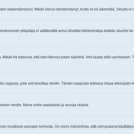
ten väärentämisen). Mikäli olet jo rekisteröitynyt, mutta et voi äänestää. Sinulla ei o
telufoorumin ylläpitäjä ei välttämättä anna lähettää liitetiedostoja kaikille alueille 
. Mikäli he katsovat, että olet rikkonut jotain sääntöä. Voit saada siitä varoituks
isi olla nappula, jolla voit ilmoittaa viestin. Tämän nappulan klikkaus ohjaa eteenpäin 
etun viestin. Mene omiin asetuksiisi ja seuraa ohjeita.
y ensin hyväksyä valvojien toimesta. On myös mahdollista, että olet joutunut käyttäjäry