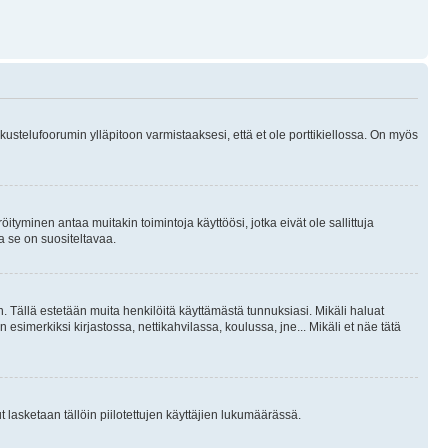
skustelufoorumin ylläpitoon varmistaaksesi, että et ole porttikiellossa. On myös
öityminen antaa muitakin toimintoja käyttöösi, jotka eivät ole sallittuja
ja se on suositeltavaa.
. Tällä estetään muita henkilöitä käyttämästä tunnuksiasi. Mikäli haluat
 esimerkiksi kirjastossa, nettikahvilassa, koulussa, jne... Mikäli et näe tätä
inut lasketaan tällöin piilotettujen käyttäjien lukumäärässä.