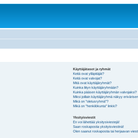
Käyttäjätasot ja ryhmät
Keitä ovat ylläpitäjät?
Keitä ovat valvojat?
Mitä ovat käyttäjäryhmät?
Kuinka liityn käyttäjäryhmään?
Kuinka pääsen käyttäjäryhmän valvojaksi?
Miksi joillain käyttäjäryhmä näkyy erivärise
Mikä on "oletusryhmä"?
Mikä on "henkilökunta" linkki?
Yksityisviestit
En voi lähettää yksitysiviestejä!
Saan roskapostia yksityisviestinä!
Olen saanut roskapostia tai herjaavan viesti