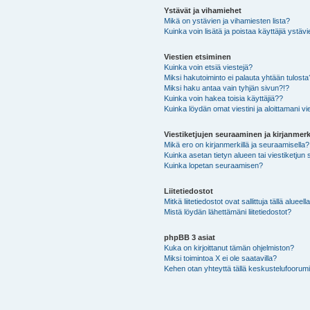
Ystävät ja vihamiehet
Mikä on ystävien ja vihamiesten lista?
Kuinka voin lisätä ja poistaa käyttäjiä ystävi
Viestien etsiminen
Kuinka voin etsiä viestejä?
Miksi hakutoiminto ei palauta yhtään tulosta
Miksi haku antaa vain tyhjän sivun?!?
Kuinka voin hakea toisia käyttäjiä??
Kuinka löydän omat viestini ja aloittamani vie
Viestiketjujen seuraaminen ja kirjanmerk
Mikä ero on kirjanmerkillä ja seuraamisella?
Kuinka asetan tietyn alueen tai viestiketjun
Kuinka lopetan seuraamisen?
Liitetiedostot
Mitkä liitetiedostot ovat sallittuja tällä alueell
Mistä löydän lähettämäni liitetiedostot?
phpBB 3 asiat
Kuka on kirjoittanut tämän ohjelmiston?
Miksi toimintoa X ei ole saatavilla?
Kehen otan yhteyttä tällä keskustelufoorumilla