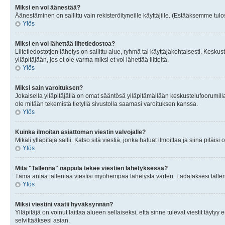
Miksi en voi äänestää?
Äänestäminen on sallittu vain rekisteröityneille käyttäjille. (Estääksemme tulos
Ylös
Miksi en voi lähettää liitetiedostoa?
Liitetiedostotjen lähetys on sallittu alue, ryhmä tai käyttäjäkohtaisesti. Keskus
ylläpitäjään, jos et ole varma miksi et voi lähettää liitteitä.
Ylös
Miksi sain varoituksen?
Jokaisella ylläpitäjällä on omat sääntösä ylläpitämällään keskustelufoorumilla
ole mitään tekemistä tietyllä sivustolla saamasi varoituksen kanssa.
Ylös
Kuinka ilmoitan asiattoman viestin valvojalle?
Mikäli ylläpitäjä sallii. Katso sitä viestiä, jonka haluat ilmoittaa ja siinä pitä
Ylös
Mitä "Tallenna" nappula tekee viestien lähetyksessä?
Tämä antaa tallentaa viestisi myöhempää lähetystä varten. Ladataksesi tallenn
Ylös
Miksi viestini vaatii hyväksynnän?
Ylläpitäjä on voinut laittaa alueen sellaiseksi, että sinne tulevat viestit täyty
selvittääksesi asian.