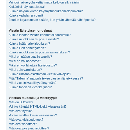
Vaihdoin aikavyöhykettä, mutta kello on silti väärin!
Kieltäni ei näy luettelossa!
Kuinka näytän kuvan käyttäjätunnukseni alapuolella?
Kuinka vaihdan arvoani?
Joudun kirjautumaan sisään, kun yritän lähettää sähköpostia?
Viestin lähetyksen ongelmat
Kuinka lähetän viestin keskustelufoorumille?
Kuinka muokkaan tai poista viestin?
Kuinka lisään allekirjoutksen?
Kuinka luon äänestyksen?
Kuinka muokkaan tai poistan äänestyksen?
Miksi en pääse tietyille alueille?
Miksi en voi äänestää?
Miksi en voi lähettää liitetiedostoa?
Miksi sain varoituksen?
Kuinka ilmoitan asiattoman viestin valvojalle?
Mitä "Tallenna" nappula tekee viestien lähetyksessä?
Miksi viestini vaatii hyväksynnän?
Kuinka tönäisen viestiketjuani?
Viestien muotoilu ja viestityypit
Mitä on BBCode?
Voinko käyttää HTML-kieltä viesteissäni?
Mitä ovat hymiöt?
Voinko näyttää kuvia viesteissäni?
Mitä ovat yleistiedotteet?
Mitä ovat tiedotteet?
Mitä ovat pysyvät tiedotteet?