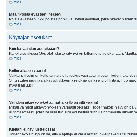
Ylös
Mitä “Poista evästeet” tekee?
Poista evästeet-linkki poistaa phpBB3 luomat evästeet, jotka pitävät huolen tunn
Ylös
Käyttäjän asetukset
Kuinka vaihdan asetuksiani?
Kaikki asetuksesi (Jos olet rekisteröitynyt) on tallennettu tietokantaan. Muutta
Ylös
Kellonaika on väärin!
Vaikka palvelimen kello saattaa olla joskus väärässä ajassa. Todennäköisesti
Sinun tulee muuttaa aikavyöhykkeen asetuksia omasta profiilistasi. Huomaa, että 
hyvä tilaisuus!
Ylös
Vaihdoin aikavyöhykettä, mutta kello on silti väärin!
Mikäli vaihdoit aikavyöhykkeen varmasti oikeaksi. Todennäköisin syy on päiv
automaattisesti, joten kesällä tuo aika voi heittää tunnilla normaaliin aikaan v
Ylös
Kieltäni ei näy luettelossa!
Todennäköisin syy on se, että yläpitäjä ei ole asentanut kielipakettia tai kuka