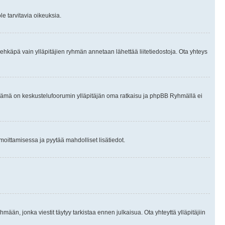
le tarvitavia oikeuksia.
tai ehkäpä vain ylläpitäjien ryhmän annetaan lähettää liitetiedostoja. Ota yhteys
en. Tämä on keskustelufoorumin ylläpitäjän oma ratkaisu ja phpBB Ryhmällä ei
ilmoittamisessa ja pyytää mahdolliset lisätiedot.
hmään, jonka viestit täytyy tarkistaa ennen julkaisua. Ota yhteyttä ylläpitäjiin