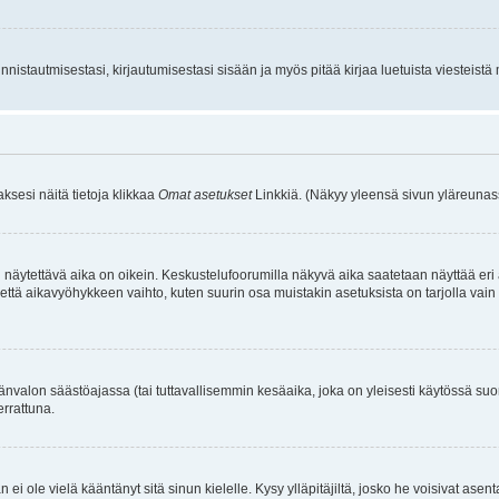
istautmisestasi, kirjautumisestasi sisään ja myös pitää kirjaa luetuista viesteistä mi
aksesi näitä tietoja klikkaa
Omat asetukset
Linkkiä. (Näkyy yleensä sivun yläreunass
 näytettävä aika on oikein. Keskustelufoorumilla näkyvä aika saatetaan näyttää eri
aikavyöhykkeen vaihto, kuten suurin osa muistakin asetuksista on tarjolla vain rekist
änvalon säästöajassa (tai tuttavallisemmin kesäaika, joka on yleisesti käytössä su
errattuna.
an ei ole vielä kääntänyt sitä sinun kielelle. Kysy ylläpitäjiltä, josko he voisivat a