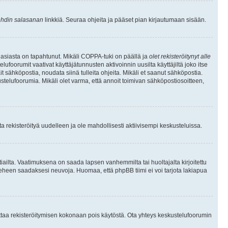
hdin salasanan
linkkiä. Seuraa ohjeita ja pääset pian kirjautumaan sisään.
 asiasta on tapahtunut. Mikäli COPPA-tuki on päällä ja
olet rekisteröitynyt alle
ufoorumit vaativat käyttäjätunnusten aktivoinnin uusilta käyttäjiltä joko itse
ait sähköpostia, noudata siinä tulleita ohjeita. Mikäli et saanut sähköpostia.
telufoorumia. Mikäli olet varma, että annoit toimivan sähköpostiosoitteen,
 rekisteröityä uudelleen ja ole mahdollisesti aktiivisempi keskusteluissa.
tiailta. Vaatimuksena on saada lapsen vanhemmilta tai huoltajalta kirjoitettu
ieheen saadaksesi neuvoja. Huomaa, että phpBB tiimi ei voi tarjota lakiapua
 ottaa rekisteröitymisen kokonaan pois käytöstä. Ota yhteys keskustelufoorumin