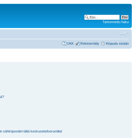
Tarkennettu haku
UKK
Rekisteröidy
Kirjaudu sisään
nä?
n sähköpostiini tältä keskustelufoorumilta!