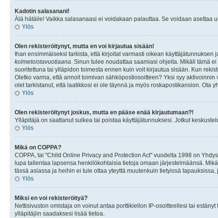
Kadotin salasanani!
Älä hätäile! Vaikka salasanaasi ei voidakaan palauttaa. Se voidaan asettaa 
Ylös
Olen rekisteröitynyt, mutta en voi kirjautua sisään!
Ihan ensimmäiseksi tarkista, että kirjoitat varmasti oikean käyttäjätunnukse
kolmetoistavuotiaana
. Sinun tulee noudattaa saamiasi ohjeita. Mikäli tämä ei 
suoritettuna tai ylläpidon toimesta ennen kuin voit kirjautua sisään. Kun rekiste
Oletko varma, että annoit toimivan sähköpostiosoitteen? Yksi syy aktivoinni
olet tarkistanut, että laatikkosi ei ole täynnä ja myös roskapostikansion. Ota yh
Ylös
Olen rekisteröitynyt joskus, mutta en pääse enää kirjautumaan?!
Ylläpitäjä on saattanut sulkea tai poistaa käyttäjätunnuksesi. Jotkut keskust
Ylös
Mikä on COPPA?
COPPA, tai "Child Online Privacy and Protection Act" vuodelta 1998 on Yhdysval
lupa tallentaa lapsensa henkilökohtaisia tietoja omaan järjestelmäänsä. Mikä
tässä asiassa ja heihin ei tule ottaa yteyttä muutenkuin tietyissä tapauksissa,
Ylös
Miksi en voi rekisteröityä?
Nettisivuston omistaja on voinut antaa porttikiellon IP-osoitteellesi tai estä
ylläpitäjiin saadaksesi lisää tietoa.