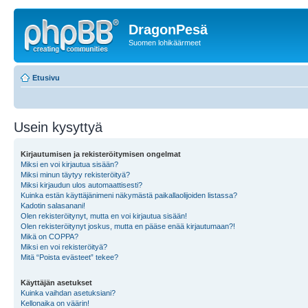
DragonPesä
Suomen lohikäärmeet
Etusivu
Usein kysyttyä
Kirjautumisen ja rekisteröitymisen ongelmat
Miksi en voi kirjautua sisään?
Miksi minun täytyy rekisteröityä?
Miksi kirjaudun ulos automaattisesti?
Kuinka estän käyttäjänimeni näkymästä paikallaolijoiden listassa?
Kadotin salasanani!
Olen rekisteröitynyt, mutta en voi kirjautua sisään!
Olen rekisteröitynyt joskus, mutta en pääse enää kirjautumaan?!
Mikä on COPPA?
Miksi en voi rekisteröityä?
Mitä “Poista evästeet” tekee?
Käyttäjän asetukset
Kuinka vaihdan asetuksiani?
Kellonaika on väärin!