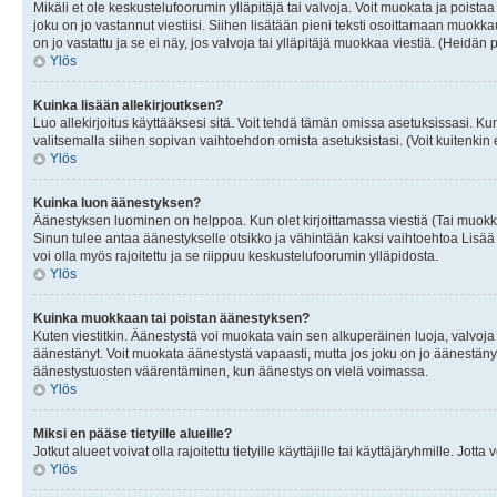
Mikäli et ole keskustelufoorumin ylläpitäjä tai valvoja. Voit muokata ja poista
joku on jo vastannut viestiisi. Siihen lisätään pieni teksti osoittamaan mu
on jo vastattu ja se ei näy, jos valvoja tai ylläpitäjä muokkaa viestiä. (Heidän 
Ylös
Kuinka lisään allekirjoutksen?
Luo allekirjoitus käyttääksesi sitä. Voit tehdä tämän omissa asetuksissasi. Kun 
valitsemalla siihen sopivan vaihtoehdon omista asetuksistasi. (Voit kuitenkin es
Ylös
Kuinka luon äänestyksen?
Äänestyksen luominen on helppoa. Kun olet kirjoittamassa viestiä (Tai muokk
Sinun tulee antaa äänestykselle otsikko ja vähintään kaksi vaihtoehtoa Lisää k
voi olla myös rajoitettu ja se riippuu keskustelufoorumin ylläpidosta.
Ylös
Kuinka muokkaan tai poistan äänestyksen?
Kuten viestitkin. Äänestystä voi muokata vain sen alkuperäinen luoja, valvoja
äänestänyt. Voit muokata äänestystä vapaasti, mutta jos joku on jo äänestänyt
äänestystuosten väärentäminen, kun äänestys on vielä voimassa.
Ylös
Miksi en pääse tietyille alueille?
Jotkut alueet voivat olla rajoitettu tietyille käyttäjille tai käyttäjäryhmille. Jotta
Ylös