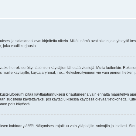
sesi ja salasanasi ovat kirjoitettu oikein. Mikäli nämä ovat oikein, ota yhteyttä ke
, joka vaatii korjausta.
ivatko he rekisteröitymättömien käyttäjien lähettää viestejä. Mutta kuitenkin. Rekister
s muille käyttäjille, käyttäjäryhmät, jne... Rekisteröityminen vie vain pienen hetken 
kustelufoorumi pitää käyttäjätunnuksesi kirjautuneena vain ennalta määritellyn ajan
an suositella käytettäväksi, jos käytät julkisessa käytössä olevaa tietokonetta. Kuten
innon pois käytöstä.
etuksen kohtaan
päällä
. Näkymisesi rajoittuu vain ylläpitäjiin, valvojiin ja itsellesi. S