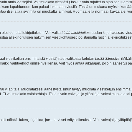
a vain omia viestejäsi. Voit muokata viestiäsi (Joskus vain rajoitetun ajan sen luom
okkauksen tapahtuneen, kun palaat lukemaan viestiä. Tässä on mukana myös lukumäärä
pitää itse jättää syy mitä on muokattu ja miksi). Huomaa, että normaali käyttäjä ei voi 
olet luonut allekirjoituksen. Voit valita
Lisää allekirjoitus
ruudun kirjoittaessasi viest
tää allekirjoituksen näkymisen viestikohtaisesti poistamalla rastin allekirjoituksesta,
aat viestiketjun ensimmäistä viestiä) näet valikossa kohdan
Lisää äänestys
. (Mikäl
aikki vaihtoehdot omille riveillensä. Voit myös antaa aikarajan, jolloin äänestys pä
 tai ylläpitäjä. Muokataksesi äänestystä sinun täytyy muokata viestiketjun ensimmäi
. Et voi muokata vaihtoehtoja. Tällöin vain valvojat ja ylläpitäjät voivat muokata 
 voisit nähdä, lukea, kirjoittaa, jne... tarvitset erityisoikeuksia. Vain valvojat ja ylläpi