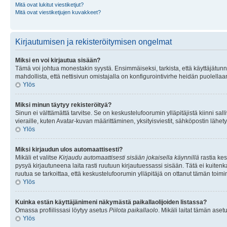
Mitä ovat lukitut viestiketjut?
Mitä ovat viestiketjujen kuvakkeet?
Kirjautumisen ja rekisteröitymisen ongelmat
Miksi en voi kirjautua sisään?
Tämä voi johtua monestakin syystä. Ensimmäiseksi, tarkista, että käyttäjätunnuk
mahdollista, että nettisivun omistajalla on konfigurointivirhe heidän puolellaan
Ylös
Miksi minun täytyy rekisteröityä?
Sinun ei välttämättä tarvitse. Se on keskustelufoorumin ylläpitäjistä kiinni sall
vieraille, kuten Avatar-kuvan määrittäminen, yksityisviestit, sähköpostin lähety
Ylös
Miksi kirjaudun ulos automaattisesti?
Mikäli et valitse
Kirjaudu automaattisesti sisään jokaisella käynnillä
rastia kes
pysyä kirjautuneena laita rasti ruutuun kirjautuessassi sisään. Tätä ei kuitenka
ruutua se tarkoittaa, että keskustelufoorumin ylläpitäjä on ottanut tämän toim
Ylös
Kuinka estän käyttäjänimeni näkymästä paikallaolijoiden listassa?
Omassa profiilissasi löytyy asetus
Piilota paikallaolo
. Mikäli laitat tämän as
Ylös