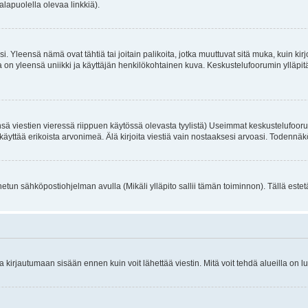
alapuolella olevaa linkkiä).
. Yleensä nämä ovat tähtiä tai joitain palikoita, jotka muuttuvat sitä muka, kuin kir
n yleensä uniikki ja käyttäjän henkilökohtainen kuva. Keskustelufoorumin ylläpitäjä
sä viestien vieressä riippuen käytössä olevasta tyylistä) Useimmat keskustelufooru
oivat käyttää erikoista arvonimeä. Älä kirjoita viestiä vain nostaaksesi arvoasi. Tod
netun sähköpostiohjelman avulla (Mikäli ylläpito sallii tämän toiminnon). Tällä estet
irjautumaan sisään ennen kuin voit lähettää viestin. Mitä voit tehdä alueilla on lu