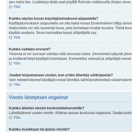
sen myös itse. Lisätietoja tästä saat phpBB Ryhmän nettisivuilta (Katso sivun 
Ylös
Kuinka näytän kuvan käyttäjätunnukseni alapuolella?
Käyttäjätunnuksesi alapuolella voi olla kaksi kuvaa Ensimmäinen liittyy arvoosi
Alapuolella voi olla suurempi kuva, joka tunnetaan Avatar-kuvana. Tämä kuva o
käyttää avataria. Sinun kannattaa kysyä ylläpitäjiltä syy.
Ylös
Kuinka vaihdan arvoani?
Yleensä et voi suoraan vaihtaa mitä arvonasi lukee. (Arvonimet näkyvät yleen
ja erottavat tietyt käyttäjät toisistaaan. Esimerkiksi valvojat ja ylläpitäjät v
Ylös
Joudun kirjautumaan sisään, kun yritän lähettää sähköpostia?
Vain rekisteröityneet käyttäjät voivat lähettää sähköpostiviestejä sisäänraken
Ylös
Viestin lähetyksen ongelmat
Kuinka lähetän viestin keskustelufoorumille?
Lähettääksesi uuden viestin. Klikkaa asiaan kuuluvaa nappulaa. Saatat joutua k
Ylös
Kuinka muokkaan tai poista viestin?