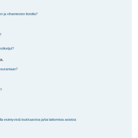
en ja vihamiesten listoilta?
?
stiketjut?
it.
 seurantaan?
a?
 esiintyvistä loukkaavista ja/tai laittomista asioista