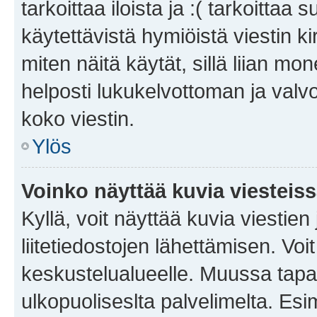
tarkoittaa iloista ja :( tarkoittaa 
käytettävistä hymiöistä viestin k
miten näitä käytät, sillä liian m
helposti lukukelvottoman ja valvo
koko viestin.
Ylös
Voinko näyttää kuvia viesteis
Kyllä, voit näyttää kuvia viestien 
liitetiedostojen lähettämisen. Vo
keskustelualueelle. Muussa tapa
ulkopuoliseslta palvelimelta. Es