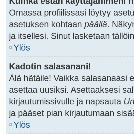
Kuinka estän käyttäjänimeni n
Omassa profiilissasi löytyy aset
asetuksen kohtaan
päällä
. Näkym
ja itsellesi. Sinut lasketaan tällö
Ylös
Kadotin salasanani!
Älä hätäile! Vaikka salasanaasi 
asettaa uusiksi. Asettaaksesi s
kirjautumissivulle ja napsauta
Un
ja pääset pian kirjautumaan sisä
Ylös