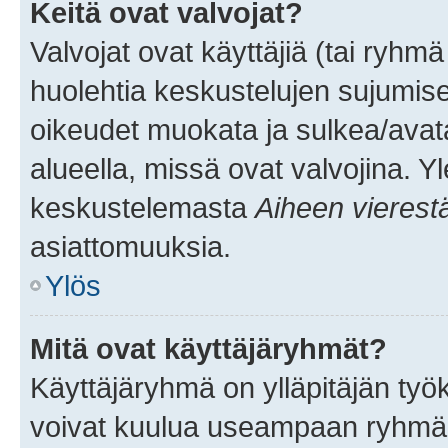
Keitä ovat valvojat?
Valvojat ovat käyttäjiä (tai ryhmä
huolehtia keskustelujen sujumise
oikeudet muokata ja sulkea/avata, 
alueella, missä ovat valvojina. Y
keskustelemasta
Aiheen vierest
asiattomuuksia.
Ylös
Mitä ovat käyttäjäryhmät?
Käyttäjäryhmä on ylläpitäjän työka
voivat kuulua useampaan ryhmään