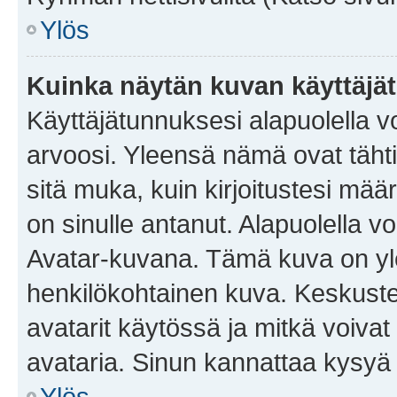
Ylös
Kuinka näytän kuvan käyttäjä
Käyttäjätunnuksesi alapuolella vo
arvoosi. Yleensä nämä ovat tähtiä 
sitä muka, kuin kirjoitustesi mää
on sinulle antanut. Alapuolella v
Avatar-kuvana. Tämä kuva on yle
henkilökohtainen kuva. Keskuste
avatarit käytössä ja mitkä voivat 
avataria. Sinun kannattaa kysyä yl
Ylös