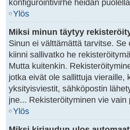
konfigurointivirhe heidän puolella
Ylös
Miksi minun täytyy rekisteröit
Sinun ei välttämättä tarvitse. Se
kiinni sallivatko he rekisteröitym
Mutta kuitenkin. Rekisteröitymine
jotka eivät ole sallittuja vierail
yksityisviestit, sähköpostin lähet
jne... Rekisteröityminen vie vain
Ylös
Miksi kirjaudun ulos automaat