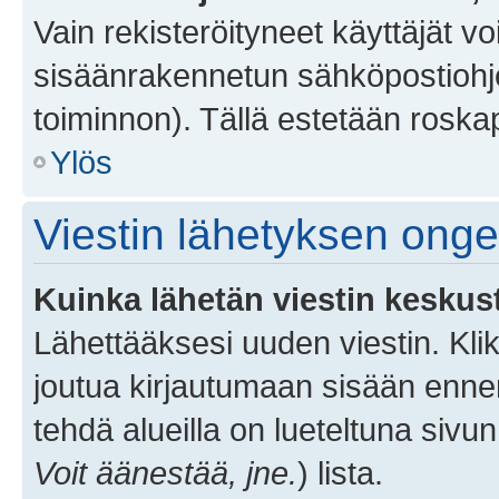
Vain rekisteröityneet käyttäjät v
sisäänrakennetun sähköpostiohjel
toiminnon). Tällä estetään roskap
Ylös
Viestin lähetyksen ong
Kuinka lähetän viestin keskus
Lähettääksesi uuden viestin. Kl
joutua kirjautumaan sisään ennen 
tehdä alueilla on lueteltuna sivun
Voit äänestää, jne.
) lista.