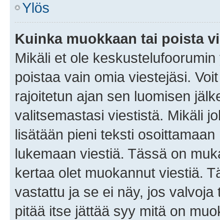
Ylös
Kuinka muokkaan tai poista vi
Mikäli et ole keskustelufoorumin y
poistaa vain omia viestejäsi. Voi
rajoitetun ajan sen luomisen jäl
valitsemastasi viestistä. Mikäli jo
lisätään pieni teksti osoittama
lukemaan viestiä. Tässä on mu
kertaa olet muokannut viestiä. Tä
vastattu ja se ei näy, jos valvoja
pitää itse jättää syy mitä on muo