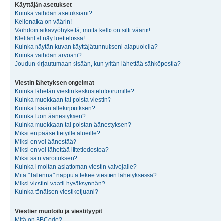
Käyttäjän asetukset
Kuinka vaihdan asetuksiani?
Kellonaika on väärin!
Vaihdoin aikavyöhykettä, mutta kello on silti väärin!
Kieltäni ei näy luettelossa!
Kuinka näytän kuvan käyttäjätunnukseni alapuolella?
Kuinka vaihdan arvoani?
Joudun kirjautumaan sisään, kun yritän lähettää sähköpostia?
Viestin lähetyksen ongelmat
Kuinka lähetän viestin keskustelufoorumille?
Kuinka muokkaan tai poista viestin?
Kuinka lisään allekirjoutksen?
Kuinka luon äänestyksen?
Kuinka muokkaan tai poistan äänestyksen?
Miksi en pääse tietyille alueille?
Miksi en voi äänestää?
Miksi en voi lähettää liitetiedostoa?
Miksi sain varoituksen?
Kuinka ilmoitan asiattoman viestin valvojalle?
Mitä "Tallenna" nappula tekee viestien lähetyksessä?
Miksi viestini vaatii hyväksynnän?
Kuinka tönäisen viestiketjuani?
Viestien muotoilu ja viestityypit
Mitä on BBCode?