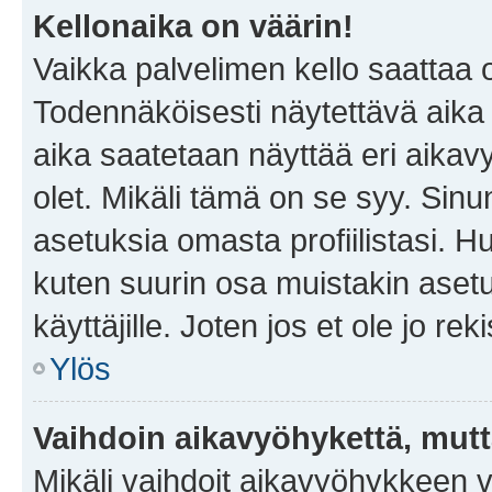
Kellonaika on väärin!
Vaikka palvelimen kello saattaa 
Todennäköisesti näytettävä aika
aika saatetaan näyttää eri aika
olet. Mikäli tämä on se syy. Si
asetuksia omasta profiilistasi. 
kuten suurin osa muistakin asetuks
käyttäjille. Joten jos et ole jo rek
Ylös
Vaihdoin aikavyöhykettä, mutta 
Mikäli vaihdoit aikavyöhykkeen 