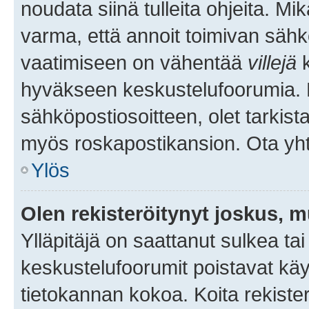
noudata siinä tulleita ohjeita. Mi
varma, että annoit toimivan sähk
vaatimiseen on vähentää
villejä
k
hyväkseen keskustelufoorumia. Mi
sähköpostiosoitteen, olet tarkista
myös roskapostikansion. Ota yhte
Ylös
Olen rekisteröitynyt joskus, 
Ylläpitäjä on saattanut sulkea ta
keskustelufoorumit poistavat k
tietokannan kokoa. Koita rekister