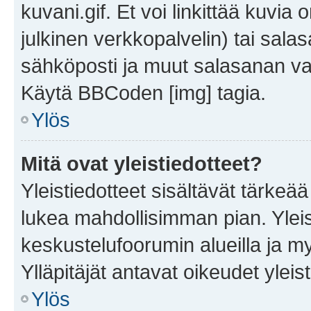
kuvani.gif. Et voi linkittää kuvia 
julkinen verkkopalvelin) tai sala
sähköposti ja muut salasanan vaa
Käytä BBCoden [img] tagia.
Ylös
Mitä ovat yleistiedotteet?
Yleistiedotteet sisältävät tärkeä
lukea mahdollisimman pian. Yleis
keskustelufoorumin alueilla ja m
Ylläpitäjät antavat oikeudet yleis
Ylös