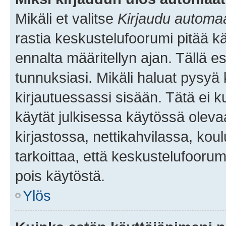
Mikäli et valitse
Kirjaudu automaat
rastia keskustelufoorumi pitää k
ennalta määritellyn ajan. Tällä e
tunnuksiasi. Mikäli haluat pysyä 
kirjautuessassi sisään. Tätä ei k
käytät julkisessa käytössä oleva
kirjastossa, nettikahvilassa, koul
tarkoittaa, että keskustelufoorum
pois käytöstä.
Ylös