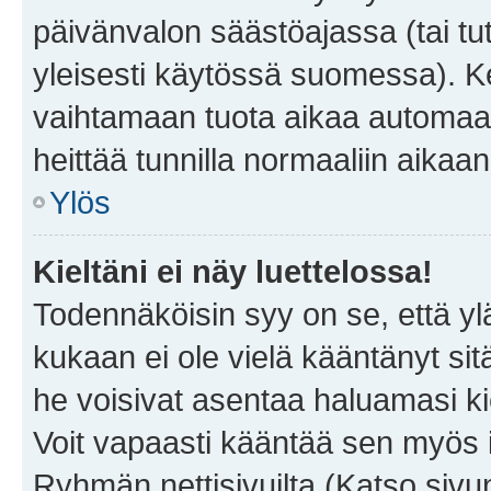
päivänvalon säästöajassa (tai tu
yleisesti käytössä suomessa). Ke
vaihtamaan tuota aikaa automaatti
heittää tunnilla normaaliin aikaan
Ylös
Kieltäni ei näy luettelossa!
Todennäköisin syy on se, että yläp
kukaan ei ole vielä kääntänyt sitä 
he voisivat asentaa haluamasi ki
Voit vapaasti kääntää sen myös i
Ryhmän nettisivuilta (Katso sivun