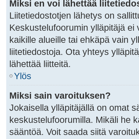
Miksi en voi lähettää liitetied
Liitetiedostotjen lähetys on sallit
Keskustelufoorumin ylläpitäjä ei v
kaikille alueille tai ehkäpä vain 
liitetiedostoja. Ota yhteys ylläpit
lähettää liitteitä.
Ylös
Miksi sain varoituksen?
Jokaisella ylläpitäjällä on omat 
keskustelufoorumilla. Mikäli he ka
sääntöä. Voit saada siitä varoi