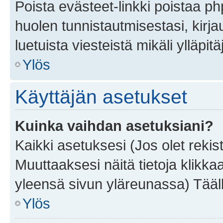
Poista evästeet-linkki poistaa p
huolen tunnistautmisestasi, kirja
luetuista viesteistä mikäli ylläpitä
Ylös
Käyttäjän asetukset
Kuinka vaihdan asetuksiani?
Kaikki asetuksesi (Jos olet rekist
Muuttaaksesi näitä tietoja klikka
yleensä sivun yläreunassa) Tääll
Ylös