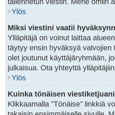
tallennetun viestin. Mene omiin a
Ylös
Miksi viestini vaatii hyväksyn
Ylläpitäjä on voinut laittaa alueen
täytyy ensin hyväksyä valvojien 
olet joutunut käyttäjäryhmään, jo
julkaisua. Ota yhteyttä ylläpitäjii
Ylös
Kuinka tönäisen viestiketjuan
Klikkaamalla "Tönäise" linkkiä voi
takaisin ensimmäiselle sivulle. M