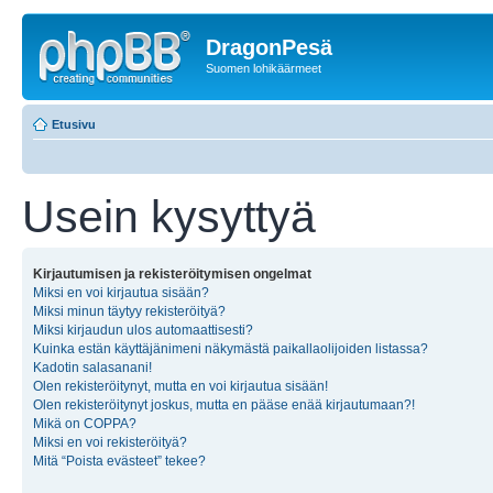
DragonPesä
Suomen lohikäärmeet
Etusivu
Usein kysyttyä
Kirjautumisen ja rekisteröitymisen ongelmat
Miksi en voi kirjautua sisään?
Miksi minun täytyy rekisteröityä?
Miksi kirjaudun ulos automaattisesti?
Kuinka estän käyttäjänimeni näkymästä paikallaolijoiden listassa?
Kadotin salasanani!
Olen rekisteröitynyt, mutta en voi kirjautua sisään!
Olen rekisteröitynyt joskus, mutta en pääse enää kirjautumaan?!
Mikä on COPPA?
Miksi en voi rekisteröityä?
Mitä “Poista evästeet” tekee?