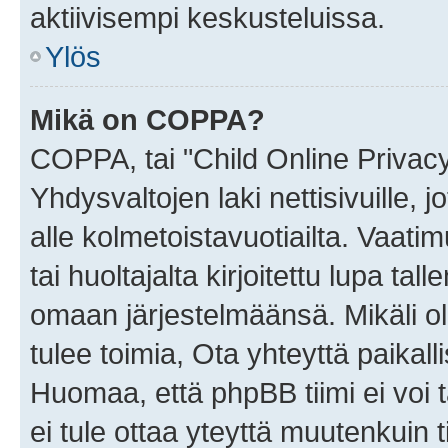
aktiivisempi keskusteluissa.
Ylös
Mikä on COPPA?
COPPA, tai "Child Online Privac
Yhdysvaltojen laki nettisivuille, 
alle kolmetoistavuotiailta. Vaa
tai huoltajalta kirjoitettu lupa ta
omaan järjestelmäänsä. Mikäli 
tulee toimia, Ota yhteyttä paika
Huomaa, että phpBB tiimi ei voi t
ei tule ottaa yteyttä muutenkuin t