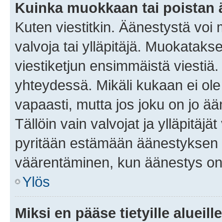
Kuinka muokkaan tai poistan
Kuten viestitkin. Äänestystä voi
valvoja tai ylläpitäjä. Muokatak
viestiketjun ensimmäistä viestiä
yhteydessä. Mikäli kukaan ei ol
vapaasti, mutta jos joku on jo ä
Tällöin vain valvojat ja ylläpitäjä
pyritään estämään äänestyksen 
väärentäminen, kun äänestys on
Ylös
Miksi en pääse tietyille alueill