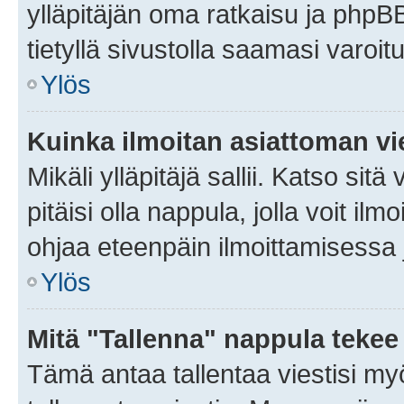
ylläpitäjän oma ratkaisu ja phpB
tietyllä sivustolla saamasi varoi
Ylös
Kuinka ilmoitan asiattoman vie
Mikäli ylläpitäjä sallii. Katso sitä
pitäisi olla nappula, jolla voit i
ohjaa eteenpäin ilmoittamisessa j
Ylös
Mitä "Tallenna" nappula tekee
Tämä antaa tallentaa viestisi m