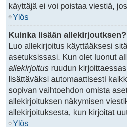
käyttäjä ei voi poistaa viestiä, jo
Ylös
Kuinka lisään allekirjoutksen?
Luo allekirjoitus käyttääksesi si
asetuksissasi. Kun olet luonut all
allekirjoitus
ruudun kirjoittaessasi
lisättäväksi automaattisesti kaikki
sopivan vaihtoehdon omista asetu
allekirjoituksen näkymisen viesti
allekirjoituksesta, kun kirjoitat uu
Ylös