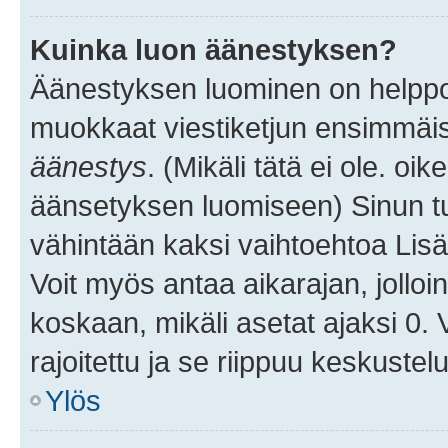
Kuinka luon äänestyksen?
Äänestyksen luominen on helppoa.
muokkaat viestiketjun ensimmäis
äänestys
. (Mikäli tätä ei ole. oik
äänsetyksen luomiseen) Sinun tu
vähintään kaksi vaihtoehtoa Lisää
Voit myös antaa aikarajan, jolloi
koskaan, mikäli asetat ajaksi 0.
rajoitettu ja se riippuu keskustel
Ylös