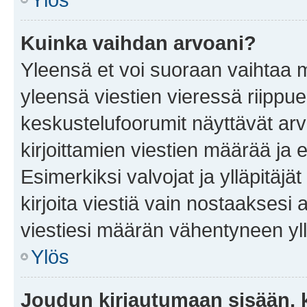
Kuinka vaihdan arvoani?
Yleensä et voi suoraan vaihtaa 
yleensä viestien vieressä riippu
keskustelufoorumit näyttävät ar
kirjoittamien viestien määrää ja er
Esimerkiksi valvojat ja ylläpitäjä
kirjoita viestiä vain nostaakses
viestiesi määrän vähentyneen yl
Ylös
Joudun kirjautumaan sisään, k