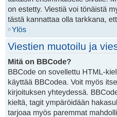
on estetty. Viestiä voi tönäistä m
tästä kannattaa olla tarkkana, e
Ylös
Viestien muotoilu ja vies
Mitä on BBCode?
BBCode on sovellettu HTML-kieles
käyttää BBCodea. Voit myös itse
kirjoituksen yhteydessä. BBCode 
kieltä, tagit ympäröidään hakasului
tarjoaa myös paremmat mahdollis