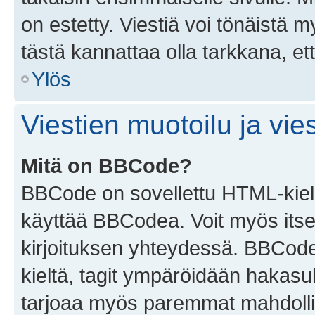
on estetty. Viestiä voi tönäistä m
tästä kannattaa olla tarkkana, e
Ylös
Viestien muotoilu ja vies
Mitä on BBCode?
BBCode on sovellettu HTML-kieles
käyttää BBCodea. Voit myös itse
kirjoituksen yhteydessä. BBCode 
kieltä, tagit ympäröidään hakasului
tarjoaa myös paremmat mahdollis