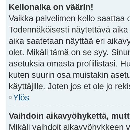
Kellonaika on väärin!
Vaikka palvelimen kello saattaa 
Todennäköisesti näytettävä aika
aika saatetaan näyttää eri aika
olet. Mikäli tämä on se syy. Si
asetuksia omasta profiilistasi. 
kuten suurin osa muistakin asetuks
käyttäjille. Joten jos et ole jo rek
Ylös
Vaihdoin aikavyöhykettä, mutta 
Mikäli vaihdoit aikavyöhykkeen 