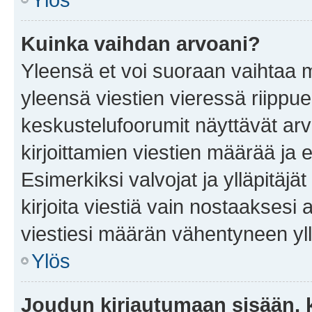
Kuinka vaihdan arvoani?
Yleensä et voi suoraan vaihtaa 
yleensä viestien vieressä riippu
keskustelufoorumit näyttävät ar
kirjoittamien viestien määrää ja er
Esimerkiksi valvojat ja ylläpitäjä
kirjoita viestiä vain nostaakses
viestiesi määrän vähentyneen yl
Ylös
Joudun kirjautumaan sisään, k