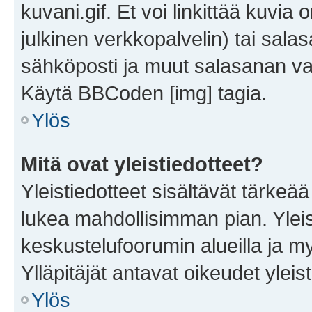
kuvani.gif. Et voi linkittää kuvia 
julkinen verkkopalvelin) tai sala
sähköposti ja muut salasanan vaa
Käytä BBCoden [img] tagia.
Ylös
Mitä ovat yleistiedotteet?
Yleistiedotteet sisältävät tärkeä
lukea mahdollisimman pian. Yleis
keskustelufoorumin alueilla ja m
Ylläpitäjät antavat oikeudet yleis
Ylös