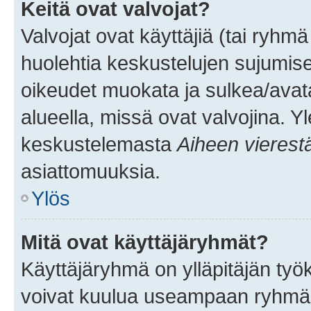
Keitä ovat valvojat?
Valvojat ovat käyttäjiä (tai ryhmä
huolehtia keskustelujen sujumise
oikeudet muokata ja sulkea/avata, 
alueella, missä ovat valvojina. Y
keskustelemasta
Aiheen vierest
asiattomuuksia.
Ylös
Mitä ovat käyttäjäryhmät?
Käyttäjäryhmä on ylläpitäjän työka
voivat kuulua useampaan ryhmään