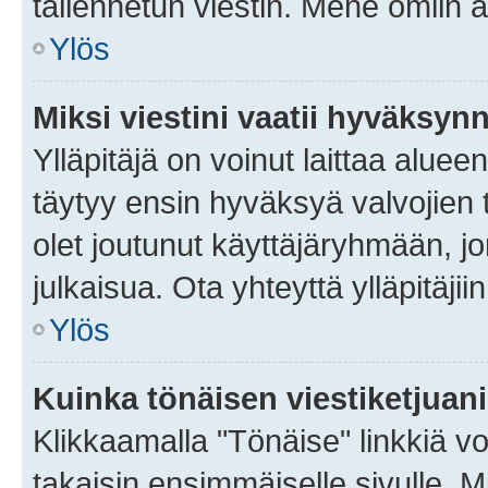
tallennetun viestin. Mene omiin a
Ylös
Miksi viestini vaatii hyväksyn
Ylläpitäjä on voinut laittaa alueen
täytyy ensin hyväksyä valvojien 
olet joutunut käyttäjäryhmään, jo
julkaisua. Ota yhteyttä ylläpitäjii
Ylös
Kuinka tönäisen viestiketjuan
Klikkaamalla "Tönäise" linkkiä voi
takaisin ensimmäiselle sivulle. M