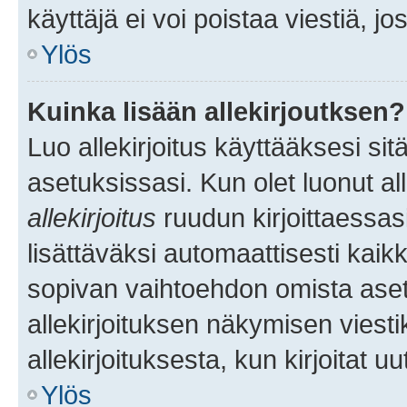
käyttäjä ei voi poistaa viestiä, jo
Ylös
Kuinka lisään allekirjoutksen?
Luo allekirjoitus käyttääksesi si
asetuksissasi. Kun olet luonut all
allekirjoitus
ruudun kirjoittaessasi
lisättäväksi automaattisesti kaikki
sopivan vaihtoehdon omista asetu
allekirjoituksen näkymisen viesti
allekirjoituksesta, kun kirjoitat uu
Ylös