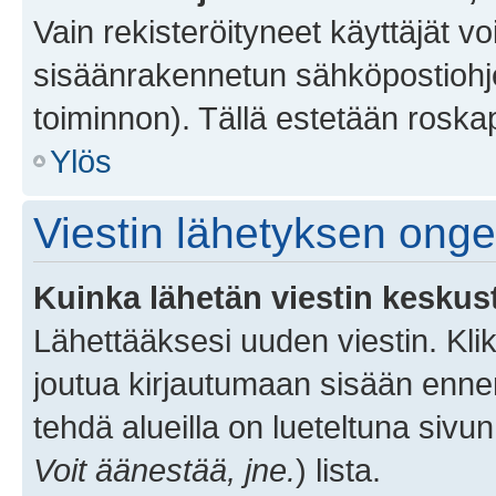
Vain rekisteröityneet käyttäjät v
sisäänrakennetun sähköpostiohjel
toiminnon). Tällä estetään roskap
Ylös
Viestin lähetyksen ong
Kuinka lähetän viestin keskus
Lähettääksesi uuden viestin. Kl
joutua kirjautumaan sisään ennen 
tehdä alueilla on lueteltuna sivun
Voit äänestää, jne.
) lista.