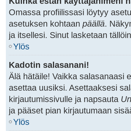
Kuinka estän käyttäjänimeni n
Omassa profiilissasi löytyy aset
asetuksen kohtaan
päällä
. Näkym
ja itsellesi. Sinut lasketaan tällö
Ylös
Kadotin salasanani!
Älä hätäile! Vaikka salasanaasi 
asettaa uusiksi. Asettaaksesi s
kirjautumissivulle ja napsauta
Un
ja pääset pian kirjautumaan sisä
Ylös