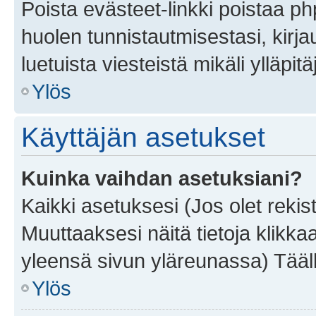
Poista evästeet-linkki poistaa p
huolen tunnistautmisestasi, kirja
luetuista viesteistä mikäli ylläpitä
Ylös
Käyttäjän asetukset
Kuinka vaihdan asetuksiani?
Kaikki asetuksesi (Jos olet rekist
Muuttaaksesi näitä tietoja klikka
yleensä sivun yläreunassa) Tääll
Ylös