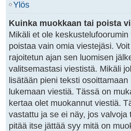
Ylös
Kuinka muokkaan tai poista vi
Mikäli et ole keskustelufoorumin y
poistaa vain omia viestejäsi. Voi
rajoitetun ajan sen luomisen jäl
valitsemastasi viestistä. Mikäli jo
lisätään pieni teksti osoittama
lukemaan viestiä. Tässä on mu
kertaa olet muokannut viestiä. Tä
vastattu ja se ei näy, jos valvoja
pitää itse jättää syy mitä on muo