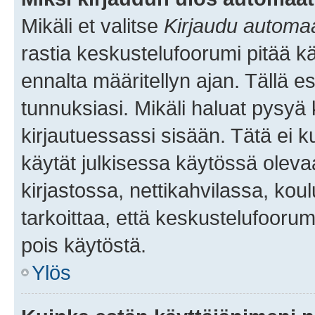
Mikäli et valitse
Kirjaudu automaat
rastia keskustelufoorumi pitää k
ennalta määritellyn ajan. Tällä e
tunnuksiasi. Mikäli haluat pysyä 
kirjautuessassi sisään. Tätä ei k
käytät julkisessa käytössä oleva
kirjastossa, nettikahvilassa, koul
tarkoittaa, että keskustelufoorum
pois käytöstä.
Ylös