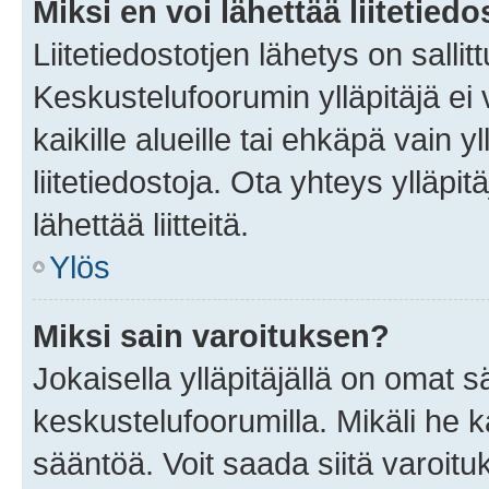
Miksi en voi lähettää liitetied
Liitetiedostotjen lähetys on sallit
Keskustelufoorumin ylläpitäjä ei v
kaikille alueille tai ehkäpä vain 
liitetiedostoja. Ota yhteys ylläpit
lähettää liitteitä.
Ylös
Miksi sain varoituksen?
Jokaisella ylläpitäjällä on omat 
keskustelufoorumilla. Mikäli he ka
sääntöä. Voit saada siitä varoi