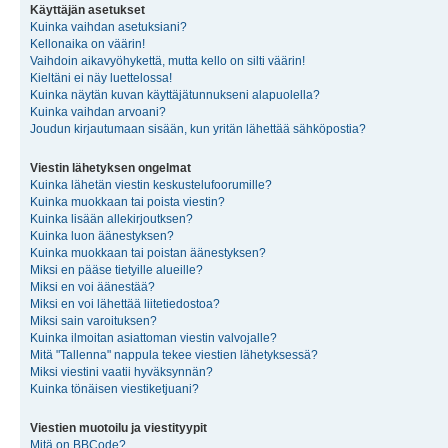
Käyttäjän asetukset
Kuinka vaihdan asetuksiani?
Kellonaika on väärin!
Vaihdoin aikavyöhykettä, mutta kello on silti väärin!
Kieltäni ei näy luettelossa!
Kuinka näytän kuvan käyttäjätunnukseni alapuolella?
Kuinka vaihdan arvoani?
Joudun kirjautumaan sisään, kun yritän lähettää sähköpostia?
Viestin lähetyksen ongelmat
Kuinka lähetän viestin keskustelufoorumille?
Kuinka muokkaan tai poista viestin?
Kuinka lisään allekirjoutksen?
Kuinka luon äänestyksen?
Kuinka muokkaan tai poistan äänestyksen?
Miksi en pääse tietyille alueille?
Miksi en voi äänestää?
Miksi en voi lähettää liitetiedostoa?
Miksi sain varoituksen?
Kuinka ilmoitan asiattoman viestin valvojalle?
Mitä "Tallenna" nappula tekee viestien lähetyksessä?
Miksi viestini vaatii hyväksynnän?
Kuinka tönäisen viestiketjuani?
Viestien muotoilu ja viestityypit
Mitä on BBCode?