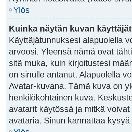
Ylös
Kuinka näytän kuvan käyttäjä
Käyttäjätunnuksesi alapuolella vo
arvoosi. Yleensä nämä ovat tähtiä 
sitä muka, kuin kirjoitustesi mää
on sinulle antanut. Alapuolella v
Avatar-kuvana. Tämä kuva on yle
henkilökohtainen kuva. Keskuste
avatarit käytössä ja mitkä voivat 
avataria. Sinun kannattaa kysyä yl
Ylös