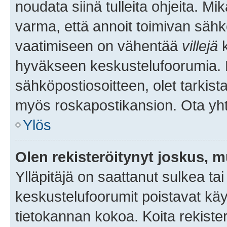
noudata siinä tulleita ohjeita. Mi
varma, että annoit toimivan sähk
vaatimiseen on vähentää
villejä
k
hyväkseen keskustelufoorumia. Mi
sähköpostiosoitteen, olet tarkista
myös roskapostikansion. Ota yhte
Ylös
Olen rekisteröitynyt joskus, 
Ylläpitäjä on saattanut sulkea ta
keskustelufoorumit poistavat k
tietokannan kokoa. Koita rekister