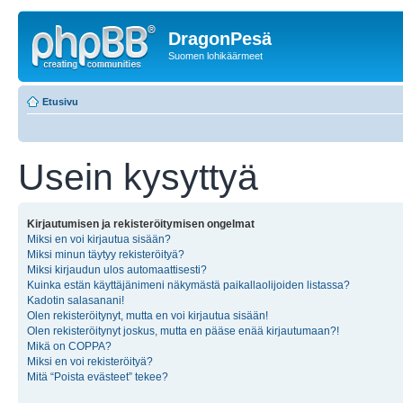
DragonPesä
Suomen lohikäärmeet
Etusivu
Usein kysyttyä
Kirjautumisen ja rekisteröitymisen ongelmat
Miksi en voi kirjautua sisään?
Miksi minun täytyy rekisteröityä?
Miksi kirjaudun ulos automaattisesti?
Kuinka estän käyttäjänimeni näkymästä paikallaolijoiden listassa?
Kadotin salasanani!
Olen rekisteröitynyt, mutta en voi kirjautua sisään!
Olen rekisteröitynyt joskus, mutta en pääse enää kirjautumaan?!
Mikä on COPPA?
Miksi en voi rekisteröityä?
Mitä “Poista evästeet” tekee?