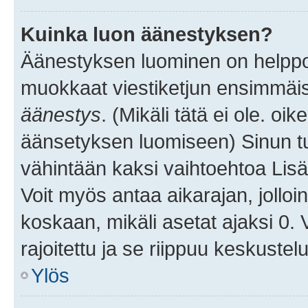
Kuinka luon äänestyksen?
Äänestyksen luominen on helppoa.
muokkaat viestiketjun ensimmäis
äänestys
. (Mikäli tätä ei ole. oik
äänsetyksen luomiseen) Sinun tu
vähintään kaksi vaihtoehtoa Lisää
Voit myös antaa aikarajan, jolloi
koskaan, mikäli asetat ajaksi 0.
rajoitettu ja se riippuu keskustel
Ylös