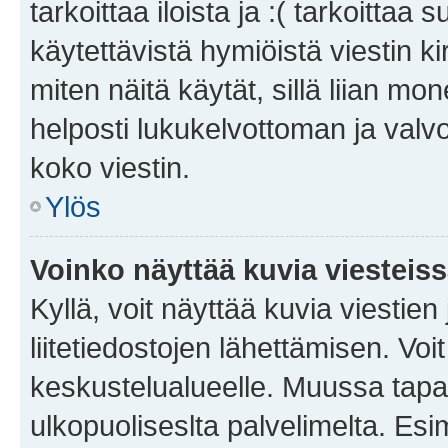
tarkoittaa iloista ja :( tarkoittaa 
käytettävistä hymiöistä viestin k
miten näitä käytät, sillä liian m
helposti lukukelvottoman ja valvo
koko viestin.
Ylös
Voinko näyttää kuvia viesteis
Kyllä, voit näyttää kuvia viestien 
liitetiedostojen lähettämisen. Vo
keskustelualueelle. Muussa tapa
ulkopuoliseslta palvelimelta. Es