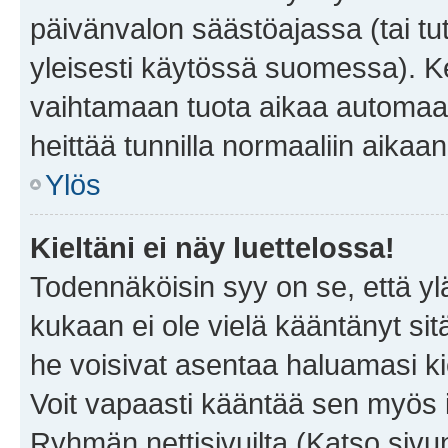
päivänvalon säästöajassa (tai tu
yleisesti käytössä suomessa). Ke
vaihtamaan tuota aikaa automaatti
heittää tunnilla normaaliin aikaan
Ylös
Kieltäni ei näy luettelossa!
Todennäköisin syy on se, että yläp
kukaan ei ole vielä kääntänyt sitä 
he voisivat asentaa haluamasi ki
Voit vapaasti kääntää sen myös i
Ryhmän nettisivuilta (Katso sivun