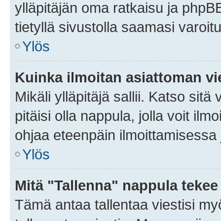
ylläpitäjän oma ratkaisu ja phpB
tietyllä sivustolla saamasi varoi
Ylös
Kuinka ilmoitan asiattoman vie
Mikäli ylläpitäjä sallii. Katso sitä
pitäisi olla nappula, jolla voit i
ohjaa eteenpäin ilmoittamisessa j
Ylös
Mitä "Tallenna" nappula tekee
Tämä antaa tallentaa viestisi m