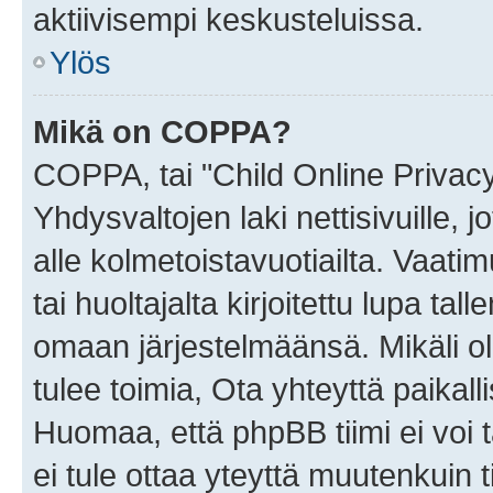
aktiivisempi keskusteluissa.
Ylös
Mikä on COPPA?
COPPA, tai "Child Online Privac
Yhdysvaltojen laki nettisivuille, 
alle kolmetoistavuotiailta. Vaa
tai huoltajalta kirjoitettu lupa ta
omaan järjestelmäänsä. Mikäli 
tulee toimia, Ota yhteyttä paika
Huomaa, että phpBB tiimi ei voi t
ei tule ottaa yteyttä muutenkuin t