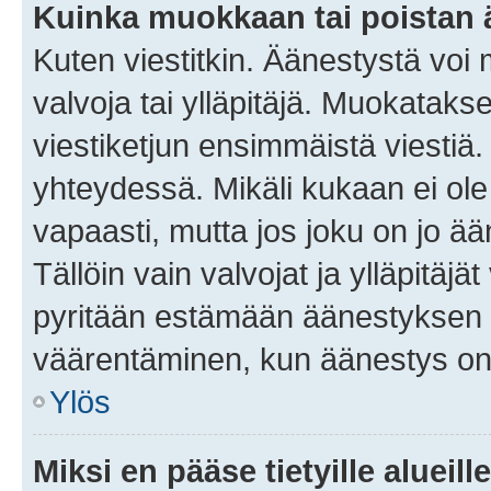
Kuinka muokkaan tai poistan
Kuten viestitkin. Äänestystä voi
valvoja tai ylläpitäjä. Muokatak
viestiketjun ensimmäistä viestiä
yhteydessä. Mikäli kukaan ei ol
vapaasti, mutta jos joku on jo ä
Tällöin vain valvojat ja ylläpitäjä
pyritään estämään äänestyksen 
väärentäminen, kun äänestys on
Ylös
Miksi en pääse tietyille alueill