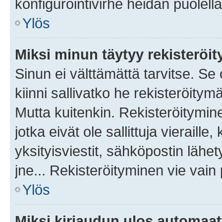
konfigurointivirhe heidän puolella
Ylös
Miksi minun täytyy rekisteröit
Sinun ei välttämättä tarvitse. Se
kiinni sallivatko he rekisteröitym
Mutta kuitenkin. Rekisteröitymine
jotka eivät ole sallittuja vierail
yksityisviestit, sähköpostin lähet
jne... Rekisteröityminen vie vain
Ylös
Miksi kirjaudun ulos automaat