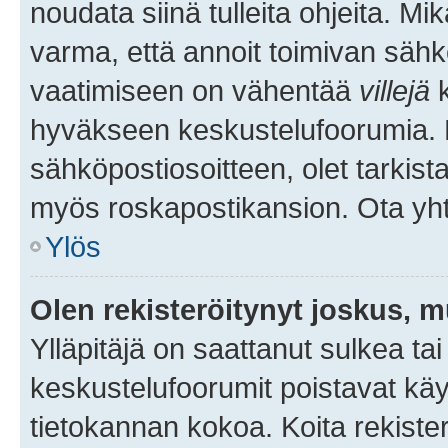
noudata siinä tulleita ohjeita. Mi
varma, että annoit toimivan sähk
vaatimiseen on vähentää
villejä
k
hyväkseen keskustelufoorumia. Mi
sähköpostiosoitteen, olet tarkista
myös roskapostikansion. Ota yhte
Ylös
Olen rekisteröitynyt joskus, 
Ylläpitäjä on saattanut sulkea ta
keskustelufoorumit poistavat k
tietokannan kokoa. Koita rekister