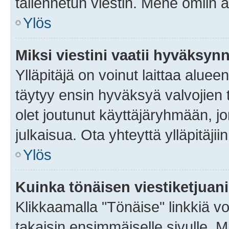
tallennetun viestin. Mene omiin a
Ylös
Miksi viestini vaatii hyväksyn
Ylläpitäjä on voinut laittaa alueen
täytyy ensin hyväksyä valvojien 
olet joutunut käyttäjäryhmään, jo
julkaisua. Ota yhteyttä ylläpitäjii
Ylös
Kuinka tönäisen viestiketjuan
Klikkaamalla "Tönäise" linkkiä voi
takaisin ensimmäiselle sivulle. M