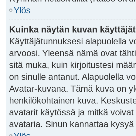
Ylös
Kuinka näytän kuvan käyttäjä
Käyttäjätunnuksesi alapuolella vo
arvoosi. Yleensä nämä ovat tähtiä 
sitä muka, kuin kirjoitustesi mää
on sinulle antanut. Alapuolella v
Avatar-kuvana. Tämä kuva on yle
henkilökohtainen kuva. Keskuste
avatarit käytössä ja mitkä voivat 
avataria. Sinun kannattaa kysyä yl
Ylös