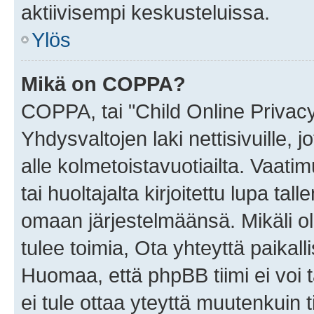
aktiivisempi keskusteluissa.
Ylös
Mikä on COPPA?
COPPA, tai "Child Online Privac
Yhdysvaltojen laki nettisivuille, 
alle kolmetoistavuotiailta. Vaa
tai huoltajalta kirjoitettu lupa ta
omaan järjestelmäänsä. Mikäli 
tulee toimia, Ota yhteyttä paika
Huomaa, että phpBB tiimi ei voi t
ei tule ottaa yteyttä muutenkuin t