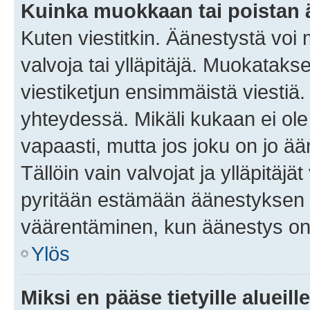
Kuinka muokkaan tai poistan
Kuten viestitkin. Äänestystä voi
valvoja tai ylläpitäjä. Muokatak
viestiketjun ensimmäistä viestiä
yhteydessä. Mikäli kukaan ei ol
vapaasti, mutta jos joku on jo ä
Tällöin vain valvojat ja ylläpitäjä
pyritään estämään äänestyksen 
väärentäminen, kun äänestys on
Ylös
Miksi en pääse tietyille alueill