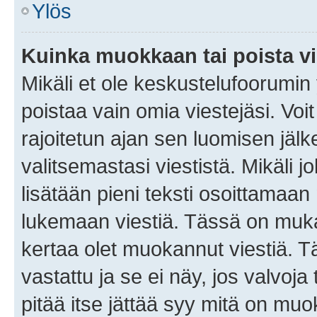
Ylös
Kuinka muokkaan tai poista vi
Mikäli et ole keskustelufoorumin y
poistaa vain omia viestejäsi. Voi
rajoitetun ajan sen luomisen jäl
valitsemastasi viestistä. Mikäli jo
lisätään pieni teksti osoittama
lukemaan viestiä. Tässä on mu
kertaa olet muokannut viestiä. Tä
vastattu ja se ei näy, jos valvoja
pitää itse jättää syy mitä on muo