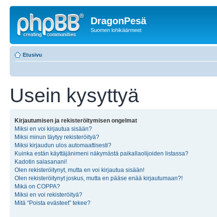
DragonPesä
Suomen lohikäärmeet
Etusivu
Usein kysyttyä
Kirjautumisen ja rekisteröitymisen ongelmat
Miksi en voi kirjautua sisään?
Miksi minun täytyy rekisteröityä?
Miksi kirjaudun ulos automaattisesti?
Kuinka estän käyttäjänimeni näkymästä paikallaolijoiden listassa?
Kadotin salasanani!
Olen rekisteröitynyt, mutta en voi kirjautua sisään!
Olen rekisteröitynyt joskus, mutta en pääse enää kirjautumaan?!
Mikä on COPPA?
Miksi en voi rekisteröityä?
Mitä “Poista evästeet” tekee?