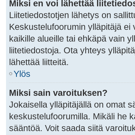
Miksi en voi lähettää liitetied
Liitetiedostotjen lähetys on sallit
Keskustelufoorumin ylläpitäjä ei v
kaikille alueille tai ehkäpä vain 
liitetiedostoja. Ota yhteys ylläpit
lähettää liitteitä.
Ylös
Miksi sain varoituksen?
Jokaisella ylläpitäjällä on omat 
keskustelufoorumilla. Mikäli he ka
sääntöä. Voit saada siitä varoi