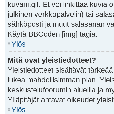
kuvani.gif. Et voi linkittää kuvia 
julkinen verkkopalvelin) tai sala
sähköposti ja muut salasanan vaa
Käytä BBCoden [img] tagia.
Ylös
Mitä ovat yleistiedotteet?
Yleistiedotteet sisältävät tärkeä
lukea mahdollisimman pian. Yleis
keskustelufoorumin alueilla ja m
Ylläpitäjät antavat oikeudet yleis
Ylös