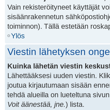
Vain rekisteröityneet käyttäjät v
sisäänrakennetun sähköpostiohjel
toiminnon). Tällä estetään roskap
Ylös
Viestin lähetyksen ong
Kuinka lähetän viestin keskus
Lähettääksesi uuden viestin. Kl
joutua kirjautumaan sisään ennen 
tehdä alueilla on lueteltuna sivun
Voit äänestää, jne.
) lista.