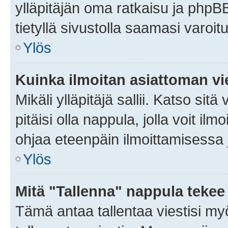
ylläpitäjän oma ratkaisu ja phpB
tietyllä sivustolla saamasi varoi
Ylös
Kuinka ilmoitan asiattoman vie
Mikäli ylläpitäjä sallii. Katso sitä
pitäisi olla nappula, jolla voit i
ohjaa eteenpäin ilmoittamisessa j
Ylös
Mitä "Tallenna" nappula tekee
Tämä antaa tallentaa viestisi m