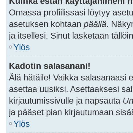
Kuinka estän käyttäjänimeni n
Omassa profiilissasi löytyy aset
asetuksen kohtaan
päällä
. Näkym
ja itsellesi. Sinut lasketaan tällö
Ylös
Kadotin salasanani!
Älä hätäile! Vaikka salasanaasi 
asettaa uusiksi. Asettaaksesi s
kirjautumissivulle ja napsauta
Un
ja pääset pian kirjautumaan sisä
Ylös