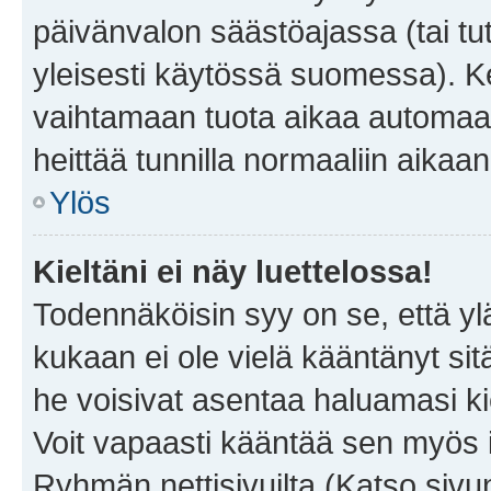
päivänvalon säästöajassa (tai tu
yleisesti käytössä suomessa). Ke
vaihtamaan tuota aikaa automaatti
heittää tunnilla normaaliin aikaan
Ylös
Kieltäni ei näy luettelossa!
Todennäköisin syy on se, että yläp
kukaan ei ole vielä kääntänyt sitä 
he voisivat asentaa haluamasi ki
Voit vapaasti kääntää sen myös i
Ryhmän nettisivuilta (Katso sivun