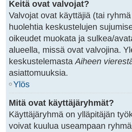
Keitä ovat valvojat?
Valvojat ovat käyttäjiä (tai ryhmä
huolehtia keskustelujen sujumise
oikeudet muokata ja sulkea/avata, 
alueella, missä ovat valvojina. Y
keskustelemasta
Aiheen vierest
asiattomuuksia.
Ylös
Mitä ovat käyttäjäryhmät?
Käyttäjäryhmä on ylläpitäjän työka
voivat kuulua useampaan ryhmään