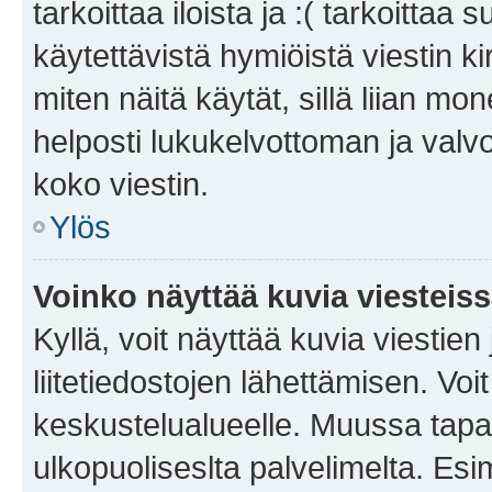
tarkoittaa iloista ja :( tarkoittaa 
käytettävistä hymiöistä viestin k
miten näitä käytät, sillä liian m
helposti lukukelvottoman ja valvo
koko viestin.
Ylös
Voinko näyttää kuvia viesteis
Kyllä, voit näyttää kuvia viestien 
liitetiedostojen lähettämisen. Vo
keskustelualueelle. Muussa tapa
ulkopuoliseslta palvelimelta. Es