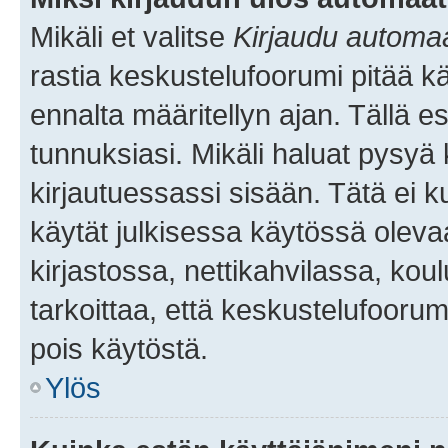
Mikäli et valitse
Kirjaudu automaat
rastia keskustelufoorumi pitää k
ennalta määritellyn ajan. Tällä e
tunnuksiasi. Mikäli haluat pysyä 
kirjautuessassi sisään. Tätä ei k
käytät julkisessa käytössä oleva
kirjastossa, nettikahvilassa, koul
tarkoittaa, että keskustelufoorum
pois käytöstä.
Ylös