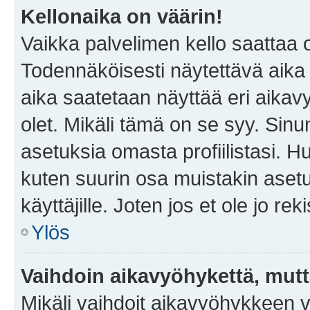
Kellonaika on väärin!
Vaikka palvelimen kello saattaa 
Todennäköisesti näytettävä aika
aika saatetaan näyttää eri aika
olet. Mikäli tämä on se syy. Si
asetuksia omasta profiilistasi. 
kuten suurin osa muistakin asetuks
käyttäjille. Joten jos et ole jo rek
Ylös
Vaihdoin aikavyöhykettä, mutta 
Mikäli vaihdoit aikavyöhykkeen 