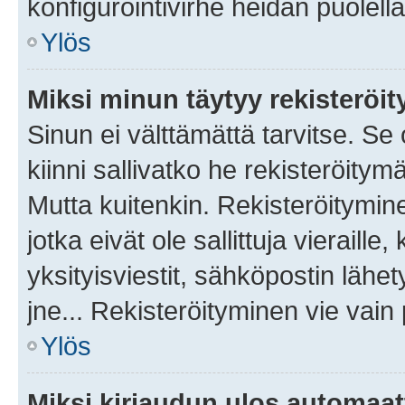
konfigurointivirhe heidän puolella
Ylös
Miksi minun täytyy rekisteröit
Sinun ei välttämättä tarvitse. Se
kiinni sallivatko he rekisteröitym
Mutta kuitenkin. Rekisteröitymine
jotka eivät ole sallittuja vierail
yksityisviestit, sähköpostin lähet
jne... Rekisteröityminen vie vain
Ylös
Miksi kirjaudun ulos automaat