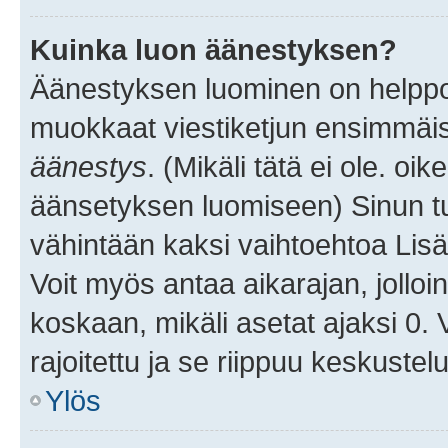
Kuinka luon äänestyksen?
Äänestyksen luominen on helppoa.
muokkaat viestiketjun ensimmäis
äänestys
. (Mikäli tätä ei ole. oik
äänsetyksen luomiseen) Sinun tu
vähintään kaksi vaihtoehtoa Lisää
Voit myös antaa aikarajan, jolloi
koskaan, mikäli asetat ajaksi 0.
rajoitettu ja se riippuu keskustel
Ylös