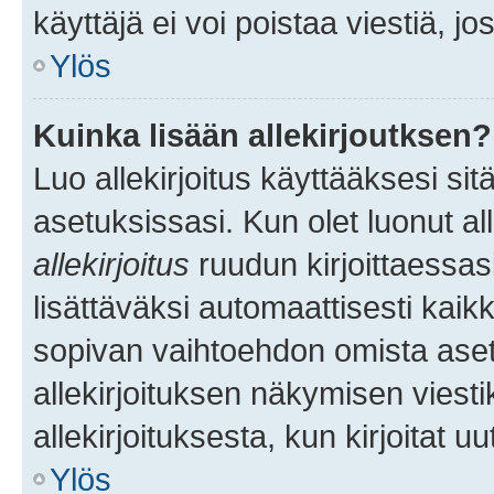
käyttäjä ei voi poistaa viestiä, jo
Ylös
Kuinka lisään allekirjoutksen?
Luo allekirjoitus käyttääksesi si
asetuksissasi. Kun olet luonut all
allekirjoitus
ruudun kirjoittaessasi
lisättäväksi automaattisesti kaikki
sopivan vaihtoehdon omista asetu
allekirjoituksen näkymisen viesti
allekirjoituksesta, kun kirjoitat uu
Ylös