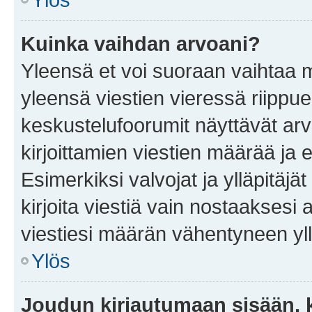
Kuinka vaihdan arvoani?
Yleensä et voi suoraan vaihtaa 
yleensä viestien vieressä riippu
keskustelufoorumit näyttävät ar
kirjoittamien viestien määrää ja er
Esimerkiksi valvojat ja ylläpitäjä
kirjoita viestiä vain nostaakses
viestiesi määrän vähentyneen yl
Ylös
Joudun kirjautumaan sisään, k