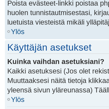
Poista evästeet-linkki poistaa p
huolen tunnistautmisestasi, kirja
luetuista viesteistä mikäli ylläpitä
Ylös
Käyttäjän asetukset
Kuinka vaihdan asetuksiani?
Kaikki asetuksesi (Jos olet rekist
Muuttaaksesi näitä tietoja klikka
yleensä sivun yläreunassa) Tääll
Ylös