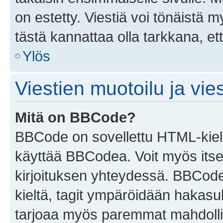
on estetty. Viestiä voi tönäistä m
tästä kannattaa olla tarkkana, e
Ylös
Viestien muotoilu ja vies
Mitä on BBCode?
BBCode on sovellettu HTML-kieles
käyttää BBCodea. Voit myös itse
kirjoituksen yhteydessä. BBCode 
kieltä, tagit ympäröidään hakasului
tarjoaa myös paremmat mahdollis