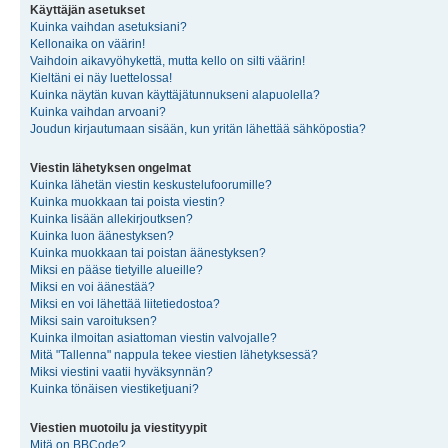
Käyttäjän asetukset
Kuinka vaihdan asetuksiani?
Kellonaika on väärin!
Vaihdoin aikavyöhykettä, mutta kello on silti väärin!
Kieltäni ei näy luettelossa!
Kuinka näytän kuvan käyttäjätunnukseni alapuolella?
Kuinka vaihdan arvoani?
Joudun kirjautumaan sisään, kun yritän lähettää sähköpostia?
Viestin lähetyksen ongelmat
Kuinka lähetän viestin keskustelufoorumille?
Kuinka muokkaan tai poista viestin?
Kuinka lisään allekirjoutksen?
Kuinka luon äänestyksen?
Kuinka muokkaan tai poistan äänestyksen?
Miksi en pääse tietyille alueille?
Miksi en voi äänestää?
Miksi en voi lähettää liitetiedostoa?
Miksi sain varoituksen?
Kuinka ilmoitan asiattoman viestin valvojalle?
Mitä "Tallenna" nappula tekee viestien lähetyksessä?
Miksi viestini vaatii hyväksynnän?
Kuinka tönäisen viestiketjuani?
Viestien muotoilu ja viestityypit
Mitä on BBCode?