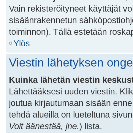
Vain rekisteröityneet käyttäjät v
sisäänrakennetun sähköpostiohjel
toiminnon). Tällä estetään roskap
Ylös
Viestin lähetyksen ong
Kuinka lähetän viestin keskus
Lähettääksesi uuden viestin. Kl
joutua kirjautumaan sisään ennen 
tehdä alueilla on lueteltuna sivun
Voit äänestää, jne.
) lista.