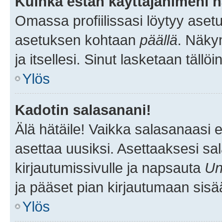
Kuinka estän käyttäjänimeni n
Omassa profiilissasi löytyy aset
asetuksen kohtaan
päällä
. Näkym
ja itsellesi. Sinut lasketaan tällö
Ylös
Kadotin salasanani!
Älä hätäile! Vaikka salasanaasi 
asettaa uusiksi. Asettaaksesi s
kirjautumissivulle ja napsauta
Un
ja pääset pian kirjautumaan sisä
Ylös