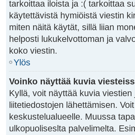
tarkoittaa iloista ja :( tarkoittaa 
käytettävistä hymiöistä viestin k
miten näitä käytät, sillä liian m
helposti lukukelvottoman ja valvo
koko viestin.
Ylös
Voinko näyttää kuvia viesteis
Kyllä, voit näyttää kuvia viestien 
liitetiedostojen lähettämisen. Vo
keskustelualueelle. Muussa tapa
ulkopuoliseslta palvelimelta. Es