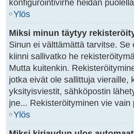
konfigurointivirhe heidän puolella
Ylös
Miksi minun täytyy rekisteröit
Sinun ei välttämättä tarvitse. Se
kiinni sallivatko he rekisteröitym
Mutta kuitenkin. Rekisteröitymine
jotka eivät ole sallittuja vierail
yksityisviestit, sähköpostin lähet
jne... Rekisteröityminen vie vain
Ylös
Miksi kirjaudun ulos automaat