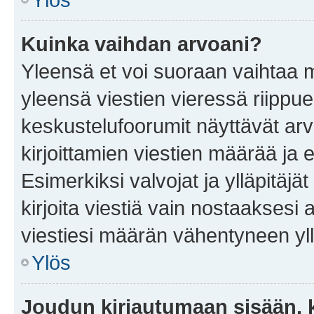
Kuinka vaihdan arvoani?
Yleensä et voi suoraan vaihtaa 
yleensä viestien vieressä riippu
keskustelufoorumit näyttävät ar
kirjoittamien viestien määrää ja er
Esimerkiksi valvojat ja ylläpitäjä
kirjoita viestiä vain nostaakses
viestiesi määrän vähentyneen yl
Ylös
Joudun kirjautumaan sisään, k