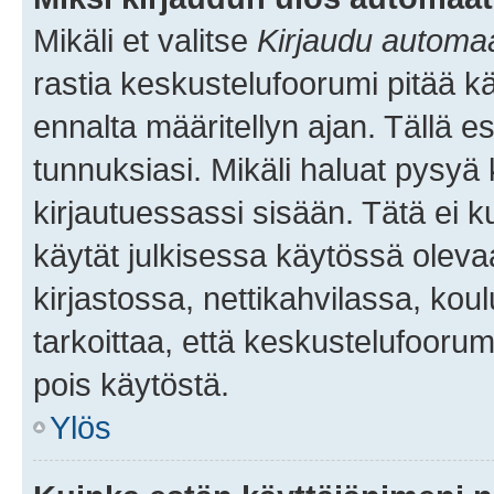
Mikäli et valitse
Kirjaudu automaat
rastia keskustelufoorumi pitää k
ennalta määritellyn ajan. Tällä e
tunnuksiasi. Mikäli haluat pysyä 
kirjautuessassi sisään. Tätä ei k
käytät julkisessa käytössä oleva
kirjastossa, nettikahvilassa, koul
tarkoittaa, että keskustelufoorum
pois käytöstä.
Ylös