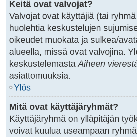
Keitä ovat valvojat?
Valvojat ovat käyttäjiä (tai ryhmä
huolehtia keskustelujen sujumise
oikeudet muokata ja sulkea/avata, 
alueella, missä ovat valvojina. Y
keskustelemasta
Aiheen vierest
asiattomuuksia.
Ylös
Mitä ovat käyttäjäryhmät?
Käyttäjäryhmä on ylläpitäjän työka
voivat kuulua useampaan ryhmään