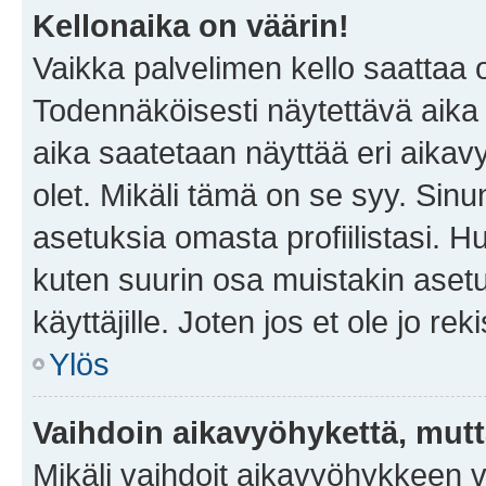
Kellonaika on väärin!
Vaikka palvelimen kello saattaa 
Todennäköisesti näytettävä aika
aika saatetaan näyttää eri aika
olet. Mikäli tämä on se syy. Si
asetuksia omasta profiilistasi. 
kuten suurin osa muistakin asetuks
käyttäjille. Joten jos et ole jo rek
Ylös
Vaihdoin aikavyöhykettä, mutta 
Mikäli vaihdoit aikavyöhykkeen 