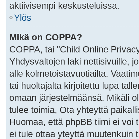
aktiivisempi keskusteluissa.
Ylös
Mikä on COPPA?
COPPA, tai "Child Online Privac
Yhdysvaltojen laki nettisivuille, 
alle kolmetoistavuotiailta. Vaa
tai huoltajalta kirjoitettu lupa ta
omaan järjestelmäänsä. Mikäli 
tulee toimia, Ota yhteyttä paika
Huomaa, että phpBB tiimi ei voi t
ei tule ottaa yteyttä muutenkuin t