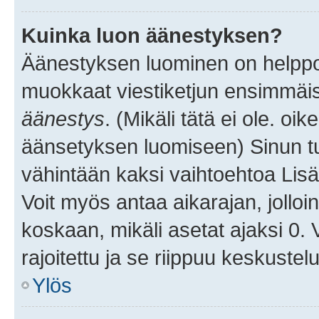
Kuinka luon äänestyksen?
Äänestyksen luominen on helppoa.
muokkaat viestiketjun ensimmäis
äänestys
. (Mikäli tätä ei ole. oik
äänsetyksen luomiseen) Sinun tu
vähintään kaksi vaihtoehtoa Lisää
Voit myös antaa aikarajan, jolloi
koskaan, mikäli asetat ajaksi 0.
rajoitettu ja se riippuu keskustel
Ylös