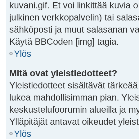
kuvani.gif. Et voi linkittää kuvia 
julkinen verkkopalvelin) tai sala
sähköposti ja muut salasanan vaa
Käytä BBCoden [img] tagia.
Ylös
Mitä ovat yleistiedotteet?
Yleistiedotteet sisältävät tärkeä
lukea mahdollisimman pian. Yleis
keskustelufoorumin alueilla ja m
Ylläpitäjät antavat oikeudet yleis
Ylös