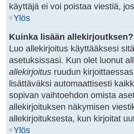
käyttäjä ei voi poistaa viestiä, jo
Ylös
Kuinka lisään allekirjoutksen?
Luo allekirjoitus käyttääksesi si
asetuksissasi. Kun olet luonut all
allekirjoitus
ruudun kirjoittaessasi
lisättäväksi automaattisesti kaikki
sopivan vaihtoehdon omista asetu
allekirjoituksen näkymisen viesti
allekirjoituksesta, kun kirjoitat uu
Ylös