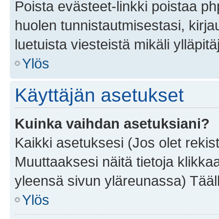
Poista evästeet-linkki poistaa p
huolen tunnistautmisestasi, kirja
luetuista viesteistä mikäli ylläpitä
Ylös
Käyttäjän asetukset
Kuinka vaihdan asetuksiani?
Kaikki asetuksesi (Jos olet rekist
Muuttaaksesi näitä tietoja klikka
yleensä sivun yläreunassa) Tääll
Ylös