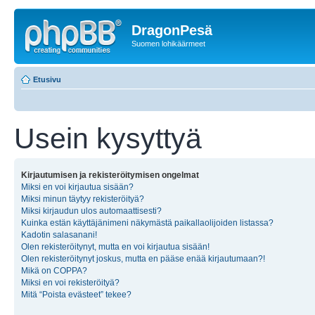
DragonPesä
Suomen lohikäärmeet
Etusivu
Usein kysyttyä
Kirjautumisen ja rekisteröitymisen ongelmat
Miksi en voi kirjautua sisään?
Miksi minun täytyy rekisteröityä?
Miksi kirjaudun ulos automaattisesti?
Kuinka estän käyttäjänimeni näkymästä paikallaolijoiden listassa?
Kadotin salasanani!
Olen rekisteröitynyt, mutta en voi kirjautua sisään!
Olen rekisteröitynyt joskus, mutta en pääse enää kirjautumaan?!
Mikä on COPPA?
Miksi en voi rekisteröityä?
Mitä “Poista evästeet” tekee?