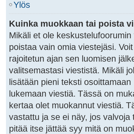
Ylös
Kuinka muokkaan tai poista vi
Mikäli et ole keskustelufoorumin y
poistaa vain omia viestejäsi. Voi
rajoitetun ajan sen luomisen jäl
valitsemastasi viestistä. Mikäli jo
lisätään pieni teksti osoittama
lukemaan viestiä. Tässä on mu
kertaa olet muokannut viestiä. Tä
vastattu ja se ei näy, jos valvoja
pitää itse jättää syy mitä on muo