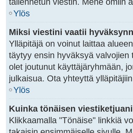
tallennetun viestin. Mene omiin a
Ylös
Miksi viestini vaatii hyväksyn
Ylläpitäjä on voinut laittaa alueen
täytyy ensin hyväksyä valvojien 
olet joutunut käyttäjäryhmään, jo
julkaisua. Ota yhteyttä ylläpitäjii
Ylös
Kuinka tönäisen viestiketjuan
Klikkaamalla "Tönäise" linkkiä voi
takaisin ensimmäiselle sivulle. M