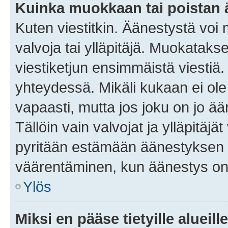
Kuinka muokkaan tai poistan
Kuten viestitkin. Äänestystä voi
valvoja tai ylläpitäjä. Muokatak
viestiketjun ensimmäistä viestiä
yhteydessä. Mikäli kukaan ei ol
vapaasti, mutta jos joku on jo ä
Tällöin vain valvojat ja ylläpitäjä
pyritään estämään äänestyksen 
väärentäminen, kun äänestys on
Ylös
Miksi en pääse tietyille alueill