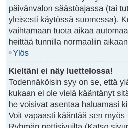
päivänvalon säästöajassa (tai tu
yleisesti käytössä suomessa). Ke
vaihtamaan tuota aikaa automaatti
heittää tunnilla normaaliin aikaan
Ylös
Kieltäni ei näy luettelossa!
Todennäköisin syy on se, että yläp
kukaan ei ole vielä kääntänyt sitä 
he voisivat asentaa haluamasi ki
Voit vapaasti kääntää sen myös i
Ryhmän nettisivuilta (Katso sivun