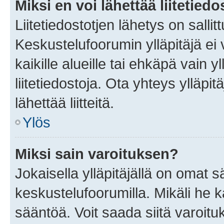
Miksi en voi lähettää liitetied
Liitetiedostotjen lähetys on sallit
Keskustelufoorumin ylläpitäjä ei v
kaikille alueille tai ehkäpä vain 
liitetiedostoja. Ota yhteys ylläpit
lähettää liitteitä.
Ylös
Miksi sain varoituksen?
Jokaisella ylläpitäjällä on omat 
keskustelufoorumilla. Mikäli he ka
sääntöä. Voit saada siitä varoi