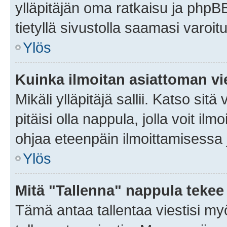
ylläpitäjän oma ratkaisu ja phpB
tietyllä sivustolla saamasi varoi
Ylös
Kuinka ilmoitan asiattoman vie
Mikäli ylläpitäjä sallii. Katso sitä
pitäisi olla nappula, jolla voit i
ohjaa eteenpäin ilmoittamisessa j
Ylös
Mitä "Tallenna" nappula tekee
Tämä antaa tallentaa viestisi m