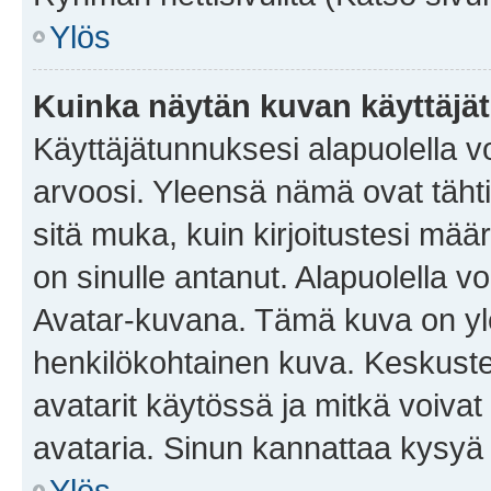
Ylös
Kuinka näytän kuvan käyttäjä
Käyttäjätunnuksesi alapuolella vo
arvoosi. Yleensä nämä ovat tähtiä 
sitä muka, kuin kirjoitustesi mää
on sinulle antanut. Alapuolella v
Avatar-kuvana. Tämä kuva on yle
henkilökohtainen kuva. Keskuste
avatarit käytössä ja mitkä voivat 
avataria. Sinun kannattaa kysyä yl
Ylös