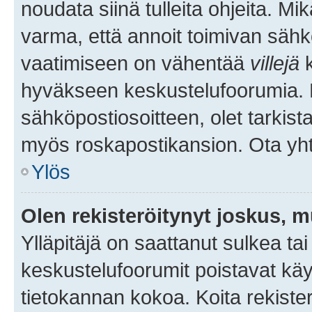
noudata siinä tulleita ohjeita. Mi
varma, että annoit toimivan sähk
vaatimiseen on vähentää
villejä
k
hyväkseen keskustelufoorumia. Mi
sähköpostiosoitteen, olet tarkista
myös roskapostikansion. Ota yhte
Ylös
Olen rekisteröitynyt joskus, 
Ylläpitäjä on saattanut sulkea ta
keskustelufoorumit poistavat k
tietokannan kokoa. Koita rekister