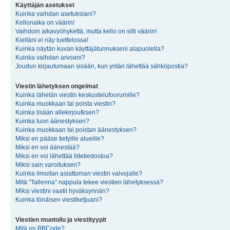
Käyttäjän asetukset
Kuinka vaihdan asetuksiani?
Kellonaika on väärin!
Vaihdoin aikavyöhykettä, mutta kello on silti väärin!
Kieltäni ei näy luettelossa!
Kuinka näytän kuvan käyttäjätunnukseni alapuolella?
Kuinka vaihdan arvoani?
Joudun kirjautumaan sisään, kun yritän lähettää sähköpostia?
Viestin lähetyksen ongelmat
Kuinka lähetän viestin keskustelufoorumille?
Kuinka muokkaan tai poista viestin?
Kuinka lisään allekirjoutksen?
Kuinka luon äänestyksen?
Kuinka muokkaan tai poistan äänestyksen?
Miksi en pääse tietyille alueille?
Miksi en voi äänestää?
Miksi en voi lähettää liitetiedostoa?
Miksi sain varoituksen?
Kuinka ilmoitan asiattoman viestin valvojalle?
Mitä "Tallenna" nappula tekee viestien lähetyksessä?
Miksi viestini vaatii hyväksynnän?
Kuinka tönäisen viestiketjuani?
Viestien muotoilu ja viestityypit
Mitä on BBCode?