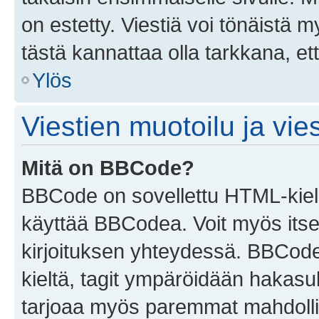
on estetty. Viestiä voi tönäistä m
tästä kannattaa olla tarkkana, e
Ylös
Viestien muotoilu ja vies
Mitä on BBCode?
BBCode on sovellettu HTML-kieles
käyttää BBCodea. Voit myös itse
kirjoituksen yhteydessä. BBCode 
kieltä, tagit ympäröidään hakasului
tarjoaa myös paremmat mahdollis