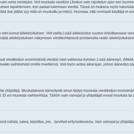
a vain omia viestejäsi. Voit muokata viestiäsi (Joskus vain rajoitetun ajan sen luom
okkauksen tapahtuneen, kun palaat lukemaan viestiä. Tässä on mukana myös lukumäärä
pitää itse jättää syy mitä on muokattu ja miksi). Huomaa, että normaali käyttäjä ei voi 
olet luonut allekirjoituksen. Voit valita
Lisää allekirjoitus
ruudun kirjoittaessasi viest
tää allekirjoituksen näkymisen viestikohtaisesti poistamalla rastin allekirjoituksesta,
aat viestiketjun ensimmäistä viestiä) näet valikossa kohdan
Lisää äänestys
. (Mikäl
aikki vaihtoehdot omille riveillensä. Voit myös antaa aikarajan, jolloin äänestys pä
 tai ylläpitäjä. Muokataksesi äänestystä sinun täytyy muokata viestiketjun ensimmäi
. Et voi muokata vaihtoehtoja. Tällöin vain valvojat ja ylläpitäjät voivat muokata 
 voisit nähdä, lukea, kirjoittaa, jne... tarvitset erityisoikeuksia. Vain valvojat ja ylläpi