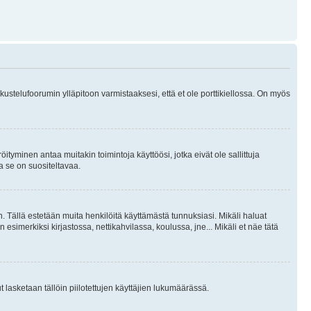
skustelufoorumin ylläpitoon varmistaaksesi, että et ole porttikiellossa. On myös
öityminen antaa muitakin toimintoja käyttöösi, jotka eivät ole sallittuja
ja se on suositeltavaa.
. Tällä estetään muita henkilöitä käyttämästä tunnuksiasi. Mikäli haluat
 esimerkiksi kirjastossa, nettikahvilassa, koulussa, jne... Mikäli et näe tätä
inut lasketaan tällöin piilotettujen käyttäjien lukumäärässä.