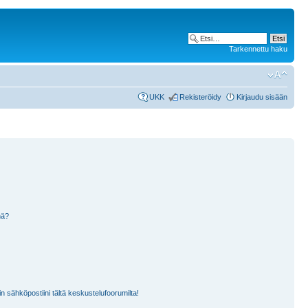
Tarkennettu haku
UKK
Rekisteröidy
Kirjaudu sisään
nä?
n sähköpostiini tältä keskustelufoorumilta!