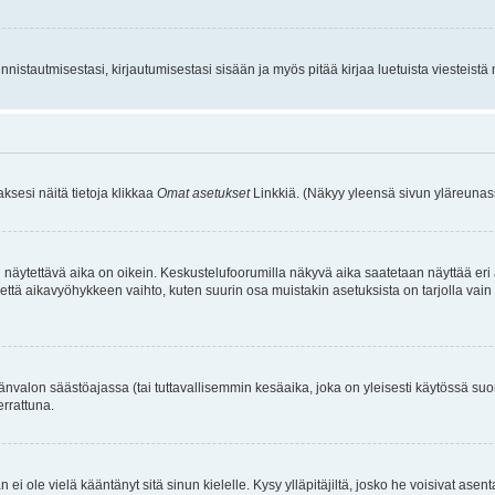
istautmisestasi, kirjautumisestasi sisään ja myös pitää kirjaa luetuista viesteistä mi
aksesi näitä tietoja klikkaa
Omat asetukset
Linkkiä. (Näkyy yleensä sivun yläreunass
 näytettävä aika on oikein. Keskustelufoorumilla näkyvä aika saatetaan näyttää eri
aikavyöhykkeen vaihto, kuten suurin osa muistakin asetuksista on tarjolla vain rekist
änvalon säästöajassa (tai tuttavallisemmin kesäaika, joka on yleisesti käytössä su
errattuna.
an ei ole vielä kääntänyt sitä sinun kielelle. Kysy ylläpitäjiltä, josko he voisivat a