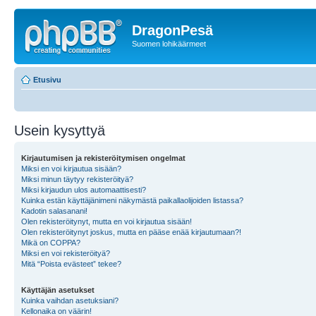
DragonPesä
Suomen lohikäärmeet
Etusivu
Usein kysyttyä
Kirjautumisen ja rekisteröitymisen ongelmat
Miksi en voi kirjautua sisään?
Miksi minun täytyy rekisteröityä?
Miksi kirjaudun ulos automaattisesti?
Kuinka estän käyttäjänimeni näkymästä paikallaolijoiden listassa?
Kadotin salasanani!
Olen rekisteröitynyt, mutta en voi kirjautua sisään!
Olen rekisteröitynyt joskus, mutta en pääse enää kirjautumaan?!
Mikä on COPPA?
Miksi en voi rekisteröityä?
Mitä “Poista evästeet” tekee?
Käyttäjän asetukset
Kuinka vaihdan asetuksiani?
Kellonaika on väärin!