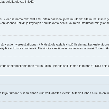
alapuolella olevaa linkkiä).
. Yleensä nämä ovat tähtiä tai joitain palikoita, jotka muuttuvat sitä muka, kuin kir
n yleensä uniikki ja käyttäjän henkilökohtainen kuva. Keskustelufoorumin ylläpitäjä
sä viestien vieressä riippuen käytössä olevasta tyylistä) Useimmat keskustelufooru
oivat käyttää erikoista arvonimeä. Älä kirjoita viestiä vain nostaaksesi arvoasi. Tod
netun sähköpostiohjelman avulla (Mikäli ylläpito sallii tämän toiminnon). Tällä estet
irjautumaan sisään ennen kuin voit lähettää viestin. Mitä voit tehdä alueilla on lu