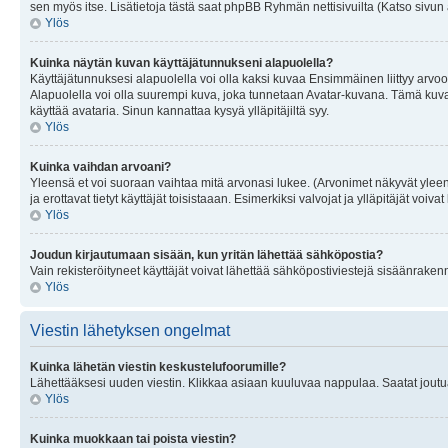
sen myös itse. Lisätietoja tästä saat phpBB Ryhmän nettisivuilta (Katso sivun 
Ylös
Kuinka näytän kuvan käyttäjätunnukseni alapuolella?
Käyttäjätunnuksesi alapuolella voi olla kaksi kuvaa Ensimmäinen liittyy arvoosi
Alapuolella voi olla suurempi kuva, joka tunnetaan Avatar-kuvana. Tämä kuva o
käyttää avataria. Sinun kannattaa kysyä ylläpitäjiltä syy.
Ylös
Kuinka vaihdan arvoani?
Yleensä et voi suoraan vaihtaa mitä arvonasi lukee. (Arvonimet näkyvät yleen
ja erottavat tietyt käyttäjät toisistaaan. Esimerkiksi valvojat ja ylläpitäjät v
Ylös
Joudun kirjautumaan sisään, kun yritän lähettää sähköpostia?
Vain rekisteröityneet käyttäjät voivat lähettää sähköpostiviestejä sisäänraken
Ylös
Viestin lähetyksen ongelmat
Kuinka lähetän viestin keskustelufoorumille?
Lähettääksesi uuden viestin. Klikkaa asiaan kuuluvaa nappulaa. Saatat joutua k
Ylös
Kuinka muokkaan tai poista viestin?