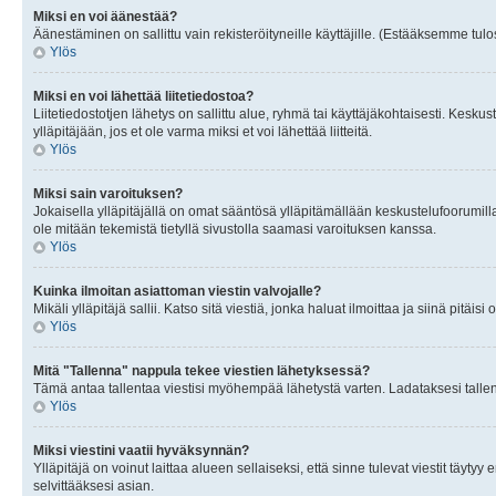
Miksi en voi äänestää?
Äänestäminen on sallittu vain rekisteröityneille käyttäjille. (Estääksemme tulos
Ylös
Miksi en voi lähettää liitetiedostoa?
Liitetiedostotjen lähetys on sallittu alue, ryhmä tai käyttäjäkohtaisesti. Keskus
ylläpitäjään, jos et ole varma miksi et voi lähettää liitteitä.
Ylös
Miksi sain varoituksen?
Jokaisella ylläpitäjällä on omat sääntösä ylläpitämällään keskustelufoorumilla
ole mitään tekemistä tietyllä sivustolla saamasi varoituksen kanssa.
Ylös
Kuinka ilmoitan asiattoman viestin valvojalle?
Mikäli ylläpitäjä sallii. Katso sitä viestiä, jonka haluat ilmoittaa ja siinä pitä
Ylös
Mitä "Tallenna" nappula tekee viestien lähetyksessä?
Tämä antaa tallentaa viestisi myöhempää lähetystä varten. Ladataksesi tallenn
Ylös
Miksi viestini vaatii hyväksynnän?
Ylläpitäjä on voinut laittaa alueen sellaiseksi, että sinne tulevat viestit täyty
selvittääksesi asian.