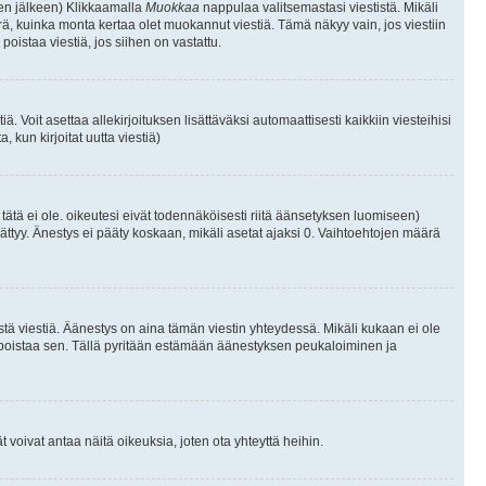
isen jälkeen) Klikkaamalla
Muokkaa
nappulaa valitsemastasi viestistä. Mikäli
, kuinka monta kertaa olet muokannut viestiä. Tämä näkyy vain, jos viestiin
poistaa viestiä, jos siihen on vastattu.
iä. Voit asettaa allekirjoituksen lisättäväksi automaattisesti kaikkiin viesteihisi
 kun kirjoitat uutta viestiä)
i tätä ei ole. oikeutesi eivät todennäköisesti riitä äänsetyksen luomiseen)
ättyy. Änestys ei pääty koskaan, mikäli asetat ajaksi 0. Vaihtoehtojen määrä
stä viestiä. Äänestys on aina tämän viestin yhteydessä. Mikäli kukaan ei ole
tai poistaa sen. Tällä pyritään estämään äänestyksen peukaloiminen ja
täjät voivat antaa näitä oikeuksia, joten ota yhteyttä heihin.