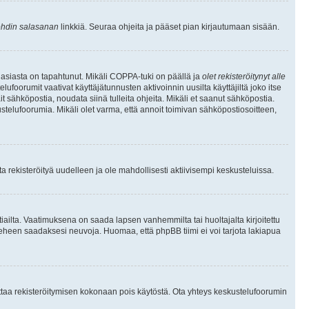
hdin salasanan
linkkiä. Seuraa ohjeita ja pääset pian kirjautumaan sisään.
 asiasta on tapahtunut. Mikäli COPPA-tuki on päällä ja
olet rekisteröitynyt alle
ufoorumit vaativat käyttäjätunnusten aktivoinnin uusilta käyttäjiltä joko itse
ait sähköpostia, noudata siinä tulleita ohjeita. Mikäli et saanut sähköpostia.
telufoorumia. Mikäli olet varma, että annoit toimivan sähköpostiosoitteen,
 rekisteröityä uudelleen ja ole mahdollisesti aktiivisempi keskusteluissa.
tiailta. Vaatimuksena on saada lapsen vanhemmilta tai huoltajalta kirjoitettu
ieheen saadaksesi neuvoja. Huomaa, että phpBB tiimi ei voi tarjota lakiapua
 ottaa rekisteröitymisen kokonaan pois käytöstä. Ota yhteys keskustelufoorumin