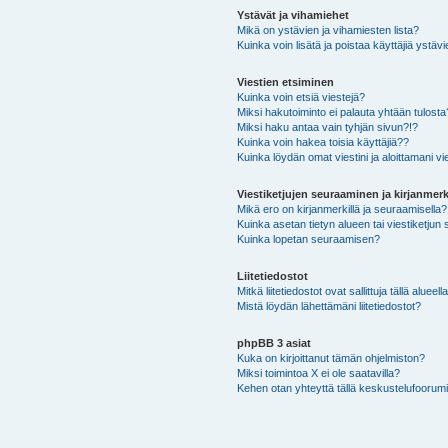
Ystävät ja vihamiehet
Mikä on ystävien ja vihamiesten lista?
Kuinka voin lisätä ja poistaa käyttäjiä ystävi
Viestien etsiminen
Kuinka voin etsiä viestejä?
Miksi hakutoiminto ei palauta yhtään tulosta
Miksi haku antaa vain tyhjän sivun?!?
Kuinka voin hakea toisia käyttäjiä??
Kuinka löydän omat viestini ja aloittamani vie
Viestiketjujen seuraaminen ja kirjanmerk
Mikä ero on kirjanmerkillä ja seuraamisella?
Kuinka asetan tietyn alueen tai viestiketjun
Kuinka lopetan seuraamisen?
Liitetiedostot
Mitkä liitetiedostot ovat sallittuja tällä alueell
Mistä löydän lähettämäni liitetiedostot?
phpBB 3 asiat
Kuka on kirjoittanut tämän ohjelmiston?
Miksi toimintoa X ei ole saatavilla?
Kehen otan yhteyttä tällä keskustelufoorumilla