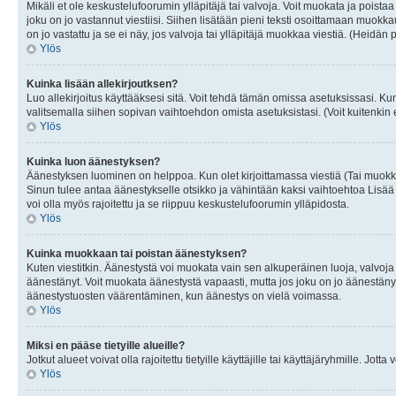
Mikäli et ole keskustelufoorumin ylläpitäjä tai valvoja. Voit muokata ja poista
joku on jo vastannut viestiisi. Siihen lisätään pieni teksti osoittamaan mu
on jo vastattu ja se ei näy, jos valvoja tai ylläpitäjä muokkaa viestiä. (Heidän 
Ylös
Kuinka lisään allekirjoutksen?
Luo allekirjoitus käyttääksesi sitä. Voit tehdä tämän omissa asetuksissasi. Kun 
valitsemalla siihen sopivan vaihtoehdon omista asetuksistasi. (Voit kuitenkin es
Ylös
Kuinka luon äänestyksen?
Äänestyksen luominen on helppoa. Kun olet kirjoittamassa viestiä (Tai muokk
Sinun tulee antaa äänestykselle otsikko ja vähintään kaksi vaihtoehtoa Lisää k
voi olla myös rajoitettu ja se riippuu keskustelufoorumin ylläpidosta.
Ylös
Kuinka muokkaan tai poistan äänestyksen?
Kuten viestitkin. Äänestystä voi muokata vain sen alkuperäinen luoja, valvoja
äänestänyt. Voit muokata äänestystä vapaasti, mutta jos joku on jo äänestänyt
äänestystuosten väärentäminen, kun äänestys on vielä voimassa.
Ylös
Miksi en pääse tietyille alueille?
Jotkut alueet voivat olla rajoitettu tietyille käyttäjille tai käyttäjäryhmille. Jotta
Ylös