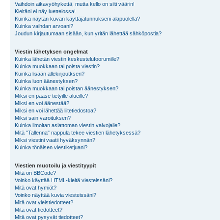
Vaihdoin aikavyöhykettä, mutta kello on silti väärin!
Kieltäni ei näy luettelossa!
Kuinka näytän kuvan käyttäjätunnukseni alapuolella?
Kuinka vaihdan arvoani?
Joudun kirjautumaan sisään, kun yritän lähettää sähköpostia?
Viestin lähetyksen ongelmat
Kuinka lähetän viestin keskustelufoorumille?
Kuinka muokkaan tai poista viestin?
Kuinka lisään allekirjoutksen?
Kuinka luon äänestyksen?
Kuinka muokkaan tai poistan äänestyksen?
Miksi en pääse tietyille alueille?
Miksi en voi äänestää?
Miksi en voi lähettää liitetiedostoa?
Miksi sain varoituksen?
Kuinka ilmoitan asiattoman viestin valvojalle?
Mitä "Tallenna" nappula tekee viestien lähetyksessä?
Miksi viestini vaatii hyväksynnän?
Kuinka tönäisen viestiketjuani?
Viestien muotoilu ja viestityypit
Mitä on BBCode?
Voinko käyttää HTML-kieltä viesteissäni?
Mitä ovat hymiöt?
Voinko näyttää kuvia viesteissäni?
Mitä ovat yleistiedotteet?
Mitä ovat tiedotteet?
Mitä ovat pysyvät tiedotteet?