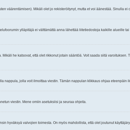
ten väärentämisen). Mikäli olet jo rekisteröitynyt, mutta et voi äänestää. Sinulla ei o
telufoorumin ylläpitäjä ei välttämättä anna lähettää liitetiedostoja kaikille alueille 
. Mikäli he katsovat, että olet rikkonut jotain sääntöä. Voit saada siitä varoituks
isi olla nappula, jolla voit ilmoittaa viestin. Tämän nappulan klikkaus ohjaa eteenpäin 
etun viestin. Mene omiin asetuksiisi ja seuraa ohjeita.
y ensin hyväksyä valvojien toimesta. On myös mahdollista, että olet joutunut käyttäjäry