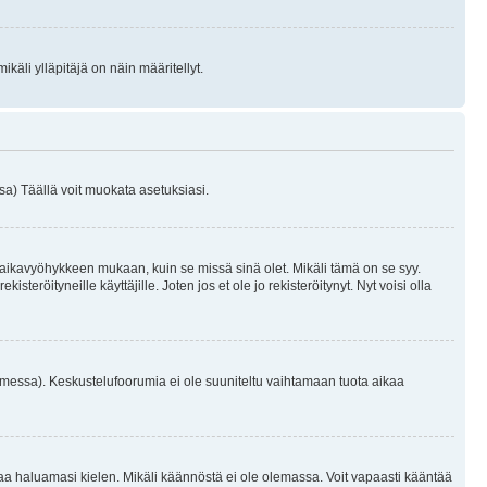
käli ylläpitäjä on näin määritellyt.
a) Täällä voit muokata asetuksiasi.
 aikavyöhykkeen mukaan, kuin se missä sinä olet. Mikäli tämä on se syy.
eröityneille käyttäjille. Joten jos et ole jo rekisteröitynyt. Nyt voisi olla
omessa). Keskustelufoorumia ei ole suuniteltu vaihtamaan tuota aikaa
sentaa haluamasi kielen. Mikäli käännöstä ei ole olemassa. Voit vapaasti kääntää