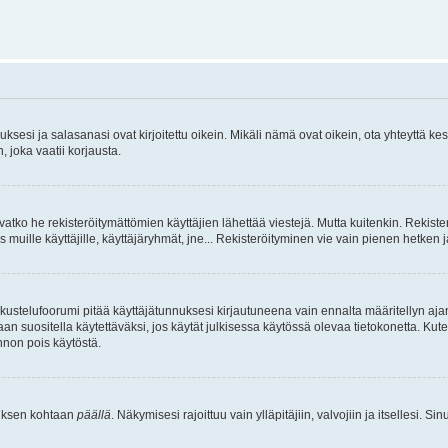
sesi ja salasanasi ovat kirjoitettu oikein. Mikäli nämä ovat oikein, ota yhteyttä ke
, joka vaatii korjausta.
ivatko he rekisteröitymättömien käyttäjien lähettää viestejä. Mutta kuitenkin. Rekister
s muille käyttäjille, käyttäjäryhmät, jne... Rekisteröityminen vie vain pienen hetken 
kustelufoorumi pitää käyttäjätunnuksesi kirjautuneena vain ennalta määritellyn ajan
an suositella käytettäväksi, jos käytät julkisessa käytössä olevaa tietokonetta. Kuten
innon pois käytöstä.
etuksen kohtaan
päällä
. Näkymisesi rajoittuu vain ylläpitäjiin, valvojiin ja itsellesi. S