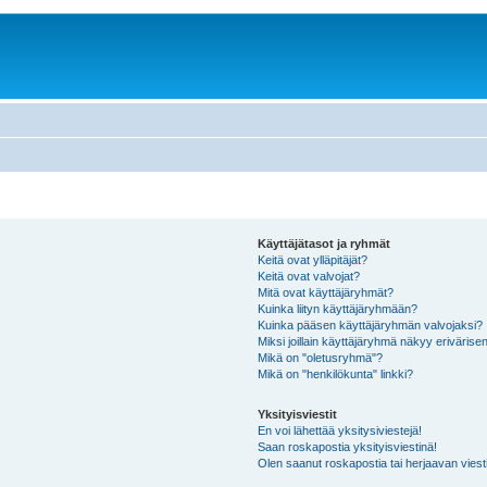
Käyttäjätasot ja ryhmät
Keitä ovat ylläpitäjät?
Keitä ovat valvojat?
Mitä ovat käyttäjäryhmät?
Kuinka liityn käyttäjäryhmään?
Kuinka pääsen käyttäjäryhmän valvojaksi?
Miksi joillain käyttäjäryhmä näkyy erivärise
Mikä on "oletusryhmä"?
Mikä on "henkilökunta" linkki?
Yksityisviestit
En voi lähettää yksitysiviestejä!
Saan roskapostia yksityisviestinä!
Olen saanut roskapostia tai herjaavan viesti