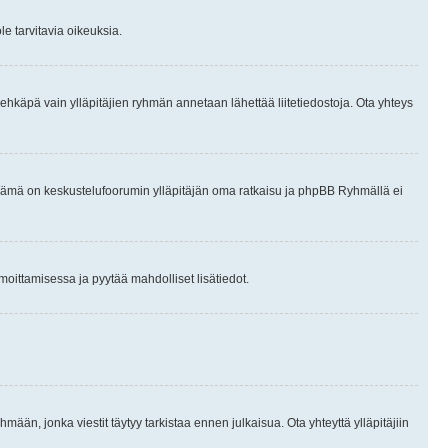
le tarvitavia oikeuksia.
tai ehkäpä vain ylläpitäjien ryhmän annetaan lähettää liitetiedostoja. Ota yhteys
en. Tämä on keskustelufoorumin ylläpitäjän oma ratkaisu ja phpBB Ryhmällä ei
ilmoittamisessa ja pyytää mahdolliset lisätiedot.
hmään, jonka viestit täytyy tarkistaa ennen julkaisua. Ota yhteyttä ylläpitäjiin