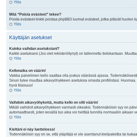
Ylös
Mitä “Poista evästeet” tekee?
Poista evästeet-linkki poistaa phpBB3 luomat evästeet, jotka pitävät huolen tunn
Ylös
Käyttäjän asetukset
Kuinka vaihdan asetuksiani?
Kaikki asetuksesi (Jos olet rekisteröitynyt) on tallennettu tietokantaan. Muutta
Ylös
Kellonaika on väärin!
Vaikka palvelimen kello saattaa olla joskus väärässä ajassa. Todennäköisesti
Sinun tulee muuttaa aikavyöhykkeen asetuksia omasta profiilistasi. Huomaa, että 
hyvä tilaisuus!
Ylös
Vaihdoin aikavyöhykettä, mutta kello on silti väärin!
Mikäli vaihdoit aikavyöhykkeen varmasti oikeaksi. Todennäköisin syy on päiv
automaattisesti, joten kesällä tuo aika voi heittää tunnilla normaaliin aikaan v
Ylös
Kieltäni ei näy luettelossa!
Todennäköisin syy on se, että yläpitäjä ei ole asentanut kielipakettia tai kuka