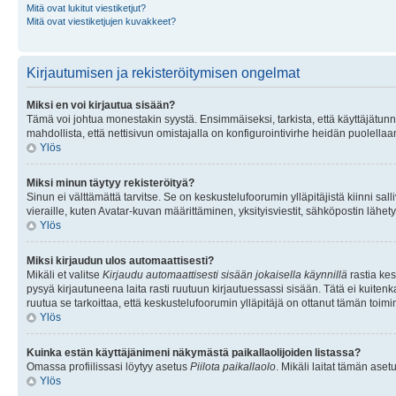
Mitä ovat lukitut viestiketjut?
Mitä ovat viestiketjujen kuvakkeet?
Kirjautumisen ja rekisteröitymisen ongelmat
Miksi en voi kirjautua sisään?
Tämä voi johtua monestakin syystä. Ensimmäiseksi, tarkista, että käyttäjätunnuk
mahdollista, että nettisivun omistajalla on konfigurointivirhe heidän puolellaan
Ylös
Miksi minun täytyy rekisteröityä?
Sinun ei välttämättä tarvitse. Se on keskustelufoorumin ylläpitäjistä kiinni sall
vieraille, kuten Avatar-kuvan määrittäminen, yksityisviestit, sähköpostin lähety
Ylös
Miksi kirjaudun ulos automaattisesti?
Mikäli et valitse
Kirjaudu automaattisesti sisään jokaisella käynnillä
rastia kes
pysyä kirjautuneena laita rasti ruutuun kirjautuessassi sisään. Tätä ei kuitenka
ruutua se tarkoittaa, että keskustelufoorumin ylläpitäjä on ottanut tämän toim
Ylös
Kuinka estän käyttäjänimeni näkymästä paikallaolijoiden listassa?
Omassa profiilissasi löytyy asetus
Piilota paikallaolo
. Mikäli laitat tämän as
Ylös