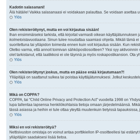
Kadotin salasanani!
Älä hätäile! Vaikka salasanaasi ei voidakaan palauttaa. Se voidaan asettaa 
Ylös
Olen rekisteröitynyt, mutta en voi kirjautua sisään!
Ihan ensimmäiseksi tarkista, että kirjoitat varmasti oikean käyttäjätunnukse
kolmetoistavuotiaana
. Sinun tulee noudattaa saamiasi ohjeita. Mikäli tämä ei 
suoritettuna tai ylläpidon toimesta ennen kuin voit kirjautua sisään. Kun rekiste
Oletko varma, että annoit toimivan sähköpostiosoitteen? Yksi syy aktivoinni
olet tarkistanut, että laatikkosi ei ole täynnä ja myös roskapostikansion. Ota yh
Ylös
Olen rekisteröitynyt joskus, mutta en pääse enää kirjautumaan?!
Ylläpitäjä on saattanut sulkea tai poistaa käyttäjätunnuksesi. Jotkut keskust
Ylös
Mikä on COPPA?
COPPA, tai "Child Online Privacy and Protection Act" vuodelta 1998 on Yhdysval
lupa tallentaa lapsensa henkilökohtaisia tietoja omaan järjestelmäänsä. Mikä
tässä asiassa ja heihin ei tule ottaa yteyttä muutenkuin tietyissä tapauksissa,
Ylös
Miksi en voi rekisteröityä?
Nettisivuston omistaja on voinut antaa porttikiellon IP-osoitteellesi tai estä
ylläpitäjiin saadaksesi lisää tietoa.