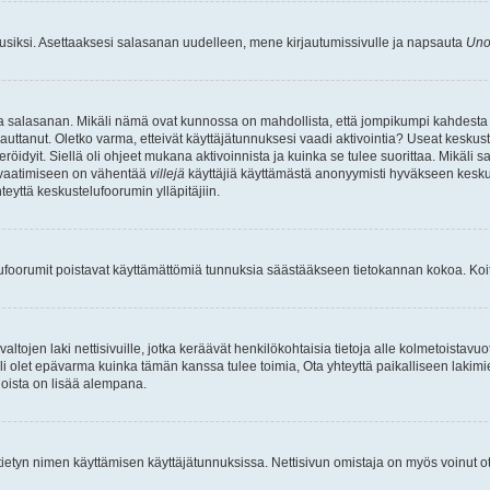
uusiksi. Asettaaksesi salasanan uudelleen, mene kirjautumissivulle ja napsauta
Uno
n ja salasanan. Mikäli nämä ovat kunnossa on mahdollista, että jompikumpi kahdesta
auttanut. Oletko varma, etteivät käyttäjätunnuksesi vaadi aktivointia? Useat keskustel
röidyit. Siellä oli ohjeet mukana aktivoinnista ja kuinka se tulee suorittaa. Mikäli s
n vaatimiseen on vähentää
villejä
käyttäjiä käyttämästä anonyymisti hyväkseen keskus
teyttä keskustelufoorumin ylläpitäjiin.
elufoorumit poistavat käyttämättömiä tunnuksia säästääkseen tietokannan kokoa. Koita
tojen laki nettisivuille, jotka keräävät henkilökohtaisia tietoja alle kolmetoistavuo
li olet epävarma kuinka tämän kanssa tulee toimia, Ota yhteyttä paikalliseen lakim
 joista on lisää alempana.
nyt tietyn nimen käyttämisen käyttäjätunnuksissa. Nettisivun omistaja on myös voinut