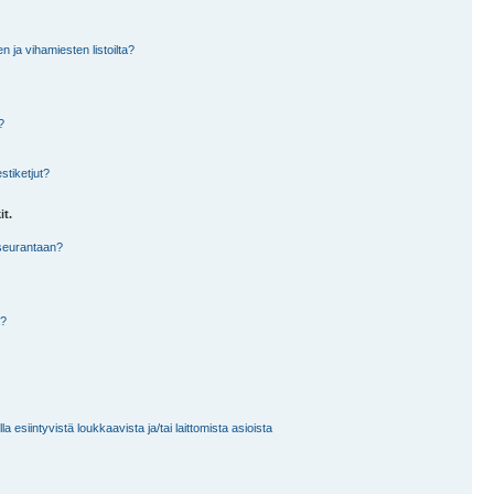
en ja vihamiesten listoilta?
?
stiketjut?
it.
 seurantaan?
a?
 esiintyvistä loukkaavista ja/tai laittomista asioista