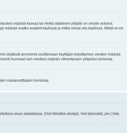
joitustesi määrää kasvaa tai minkä statuksen ylläpito on sinulle antanut.
 määrää ovatko avatarit käytössä ja mitkä voivat olla käytössä. Mikäli et voi
mit näyttävät arvonimiä osoittamaan käyttäjän kirjoittamien viestien määrää
ennäköisesti huomaat vain viestiesi määrän vähentyneen ylläpidon toimesta.
ään roskapostittajien toimintaa.
eteltuna sivun alalaidassa. (
Voit lähettää viestejä, Voit äänestää, jne.
) lista.