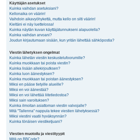
Käyttäjän asetukset
Kuinka vaihdan asetuksiani?
Kellonaika on väärin!
Vaihdoin aikavyöhykettä, mutta kello on silti väärin!
Kieltäni ei näy luettelossa!
Kuinka näytän kuvan käyttäjätunnukseni alapuolella?
Kuinka vaihdan arvoani?
Joudun kirjautumaan sisään, kun yritän lähettää sähköpostia?
Viestin lähetyksen ongelmat
Kuinka lähetän viestin keskustelufoorumille?
Kuinka muokkaan tai poista viestin?
Kuinka lisään allekirjoutksen?
Kuinka luon äänestyksen?
Kuinka muokkaan tai poistan äänestyksen?
Miksi en pääse tietyille alueille?
Miksi en voi äänestää?
Miksi en voi lähettää liitetiedostoa?
Miksi sain varoituksen?
Kuinka ilmoitan asiattoman viestin valvojalle?
Mitä "Tallenna" nappula tekee viestien lähetyksessä?
Miksi viestini vaatii hyväksynnän?
Kuinka tönäisen viestiketjuani?
Viestien muotoilu ja viestityypit
Mitä on BBCode?