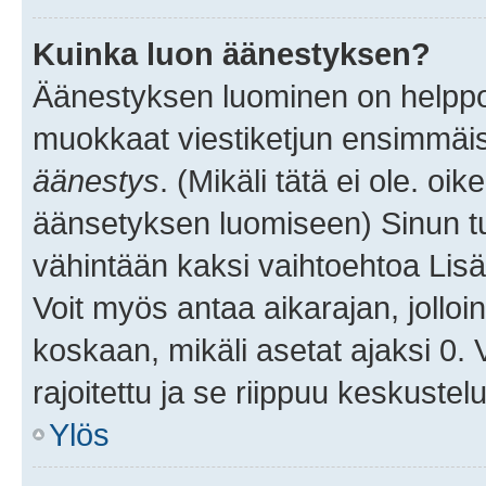
Kuinka luon äänestyksen?
Äänestyksen luominen on helppoa.
muokkaat viestiketjun ensimmäis
äänestys
. (Mikäli tätä ei ole. oik
äänsetyksen luomiseen) Sinun tu
vähintään kaksi vaihtoehtoa Lisää
Voit myös antaa aikarajan, jolloi
koskaan, mikäli asetat ajaksi 0.
rajoitettu ja se riippuu keskustel
Ylös