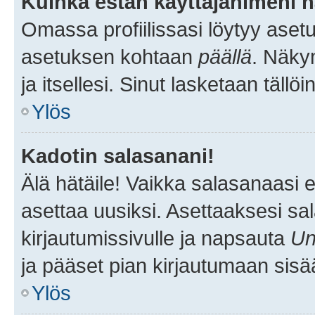
Kuinka estän käyttäjänimeni n
Omassa profiilissasi löytyy aset
asetuksen kohtaan
päällä
. Näkym
ja itsellesi. Sinut lasketaan tällö
Ylös
Kadotin salasanani!
Älä hätäile! Vaikka salasanaasi 
asettaa uusiksi. Asettaaksesi s
kirjautumissivulle ja napsauta
Un
ja pääset pian kirjautumaan sisä
Ylös