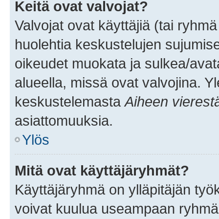
Keitä ovat valvojat?
Valvojat ovat käyttäjiä (tai ryhmä
huolehtia keskustelujen sujumise
oikeudet muokata ja sulkea/avata, 
alueella, missä ovat valvojina. Y
keskustelemasta
Aiheen vierest
asiattomuuksia.
Ylös
Mitä ovat käyttäjäryhmät?
Käyttäjäryhmä on ylläpitäjän työka
voivat kuulua useampaan ryhmään