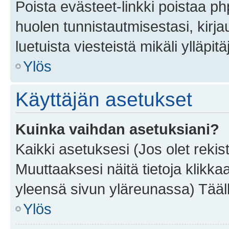
Poista evästeet-linkki poistaa p
huolen tunnistautmisestasi, kirja
luetuista viesteistä mikäli ylläpitä
Ylös
Käyttäjän asetukset
Kuinka vaihdan asetuksiani?
Kaikki asetuksesi (Jos olet rekist
Muuttaaksesi näitä tietoja klikka
yleensä sivun yläreunassa) Tääll
Ylös