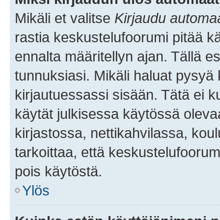
Mikäli et valitse
Kirjaudu automaat
rastia keskustelufoorumi pitää k
ennalta määritellyn ajan. Tällä e
tunnuksiasi. Mikäli haluat pysyä 
kirjautuessassi sisään. Tätä ei k
käytät julkisessa käytössä oleva
kirjastossa, nettikahvilassa, koul
tarkoittaa, että keskustelufoorum
pois käytöstä.
Ylös