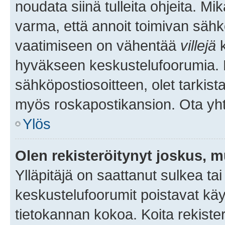
noudata siinä tulleita ohjeita. Mi
varma, että annoit toimivan sähk
vaatimiseen on vähentää
villejä
k
hyväkseen keskustelufoorumia. Mi
sähköpostiosoitteen, olet tarkista
myös roskapostikansion. Ota yhte
Ylös
Olen rekisteröitynyt joskus, 
Ylläpitäjä on saattanut sulkea ta
keskustelufoorumit poistavat k
tietokannan kokoa. Koita rekister