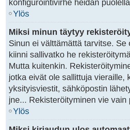
konfigurointivirhe heidän puolella
Ylös
Miksi minun täytyy rekisteröit
Sinun ei välttämättä tarvitse. Se
kiinni sallivatko he rekisteröitym
Mutta kuitenkin. Rekisteröitymine
jotka eivät ole sallittuja vierail
yksityisviestit, sähköpostin lähet
jne... Rekisteröityminen vie vain
Ylös
Miksi kirjaudun ulos automaat