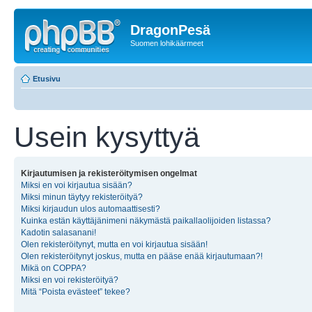
DragonPesä
Suomen lohikäärmeet
Etusivu
Usein kysyttyä
Kirjautumisen ja rekisteröitymisen ongelmat
Miksi en voi kirjautua sisään?
Miksi minun täytyy rekisteröityä?
Miksi kirjaudun ulos automaattisesti?
Kuinka estän käyttäjänimeni näkymästä paikallaolijoiden listassa?
Kadotin salasanani!
Olen rekisteröitynyt, mutta en voi kirjautua sisään!
Olen rekisteröitynyt joskus, mutta en pääse enää kirjautumaan?!
Mikä on COPPA?
Miksi en voi rekisteröityä?
Mitä “Poista evästeet” tekee?