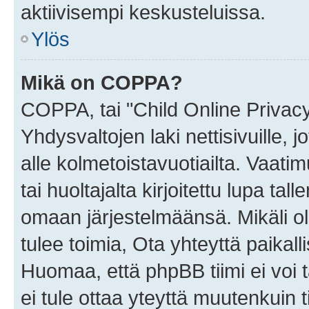
aktiivisempi keskusteluissa.
Ylös
Mikä on COPPA?
COPPA, tai "Child Online Privac
Yhdysvaltojen laki nettisivuille, 
alle kolmetoistavuotiailta. Vaa
tai huoltajalta kirjoitettu lupa ta
omaan järjestelmäänsä. Mikäli 
tulee toimia, Ota yhteyttä paika
Huomaa, että phpBB tiimi ei voi t
ei tule ottaa yteyttä muutenkuin t