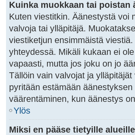
Kuinka muokkaan tai poistan
Kuten viestitkin. Äänestystä voi
valvoja tai ylläpitäjä. Muokatak
viestiketjun ensimmäistä viestiä
yhteydessä. Mikäli kukaan ei ol
vapaasti, mutta jos joku on jo ä
Tällöin vain valvojat ja ylläpitäjä
pyritään estämään äänestyksen 
väärentäminen, kun äänestys on
Ylös
Miksi en pääse tietyille alueill