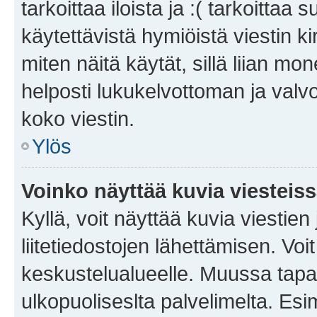
tarkoittaa iloista ja :( tarkoittaa 
käytettävistä hymiöistä viestin k
miten näitä käytät, sillä liian m
helposti lukukelvottoman ja valvo
koko viestin.
Ylös
Voinko näyttää kuvia viesteis
Kyllä, voit näyttää kuvia viestien 
liitetiedostojen lähettämisen. Vo
keskustelualueelle. Muussa tapa
ulkopuoliseslta palvelimelta. Es