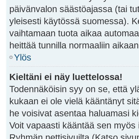
päivänvalon säästöajassa (tai tu
yleisesti käytössä suomessa). Ke
vaihtamaan tuota aikaa automaatti
heittää tunnilla normaaliin aikaan
Ylös
Kieltäni ei näy luettelossa!
Todennäköisin syy on se, että yläp
kukaan ei ole vielä kääntänyt sitä 
he voisivat asentaa haluamasi ki
Voit vapaasti kääntää sen myös i
Ryhmän nettisivuilta (Katso sivun