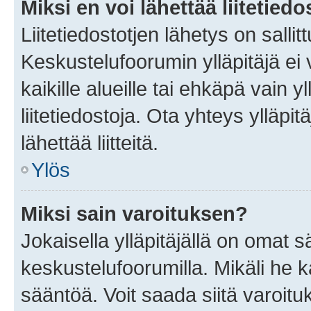
Miksi en voi lähettää liitetied
Liitetiedostotjen lähetys on sallit
Keskustelufoorumin ylläpitäjä ei v
kaikille alueille tai ehkäpä vain 
liitetiedostoja. Ota yhteys ylläpit
lähettää liitteitä.
Ylös
Miksi sain varoituksen?
Jokaisella ylläpitäjällä on omat 
keskustelufoorumilla. Mikäli he ka
sääntöä. Voit saada siitä varoi