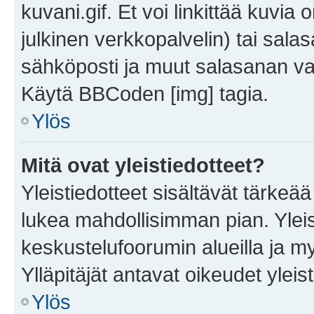
kuvani.gif. Et voi linkittää kuvia 
julkinen verkkopalvelin) tai sala
sähköposti ja muut salasanan vaa
Käytä BBCoden [img] tagia.
Ylös
Mitä ovat yleistiedotteet?
Yleistiedotteet sisältävät tärkeä
lukea mahdollisimman pian. Yleis
keskustelufoorumin alueilla ja m
Ylläpitäjät antavat oikeudet yleis
Ylös