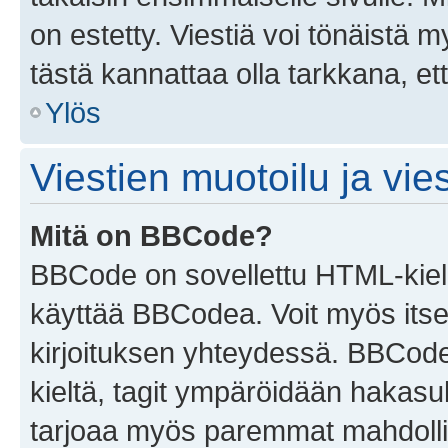
on estetty. Viestiä voi tönäistä m
tästä kannattaa olla tarkkana, e
Ylös
Viestien muotoilu ja vies
Mitä on BBCode?
BBCode on sovellettu HTML-kieles
käyttää BBCodea. Voit myös itse
kirjoituksen yhteydessä. BBCode 
kieltä, tagit ympäröidään hakasului
tarjoaa myös paremmat mahdollis