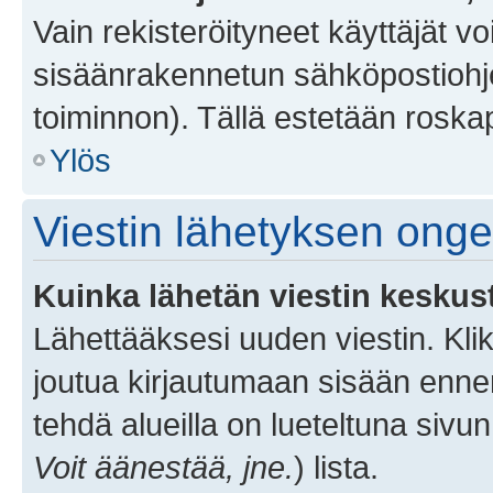
Vain rekisteröityneet käyttäjät v
sisäänrakennetun sähköpostiohjel
toiminnon). Tällä estetään roskap
Ylös
Viestin lähetyksen ong
Kuinka lähetän viestin keskus
Lähettääksesi uuden viestin. Kl
joutua kirjautumaan sisään ennen 
tehdä alueilla on lueteltuna sivun
Voit äänestää, jne.
) lista.