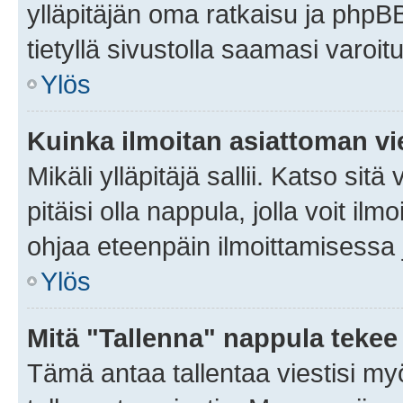
ylläpitäjän oma ratkaisu ja phpB
tietyllä sivustolla saamasi varoi
Ylös
Kuinka ilmoitan asiattoman vie
Mikäli ylläpitäjä sallii. Katso sitä
pitäisi olla nappula, jolla voit i
ohjaa eteenpäin ilmoittamisessa j
Ylös
Mitä "Tallenna" nappula tekee
Tämä antaa tallentaa viestisi m