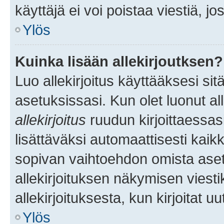
käyttäjä ei voi poistaa viestiä, jo
Ylös
Kuinka lisään allekirjoutksen?
Luo allekirjoitus käyttääksesi si
asetuksissasi. Kun olet luonut all
allekirjoitus
ruudun kirjoittaessasi
lisättäväksi automaattisesti kaikki
sopivan vaihtoehdon omista asetu
allekirjoituksen näkymisen viesti
allekirjoituksesta, kun kirjoitat uu
Ylös