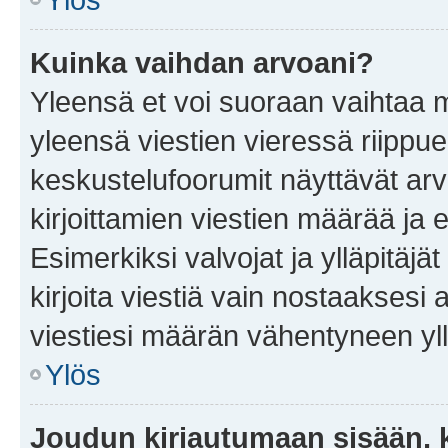
Kuinka vaihdan arvoani?
Yleensä et voi suoraan vaihtaa 
yleensä viestien vieressä riippu
keskustelufoorumit näyttävät ar
kirjoittamien viestien määrää ja er
Esimerkiksi valvojat ja ylläpitäjä
kirjoita viestiä vain nostaakses
viestiesi määrän vähentyneen yl
Ylös
Joudun kirjautumaan sisään, k