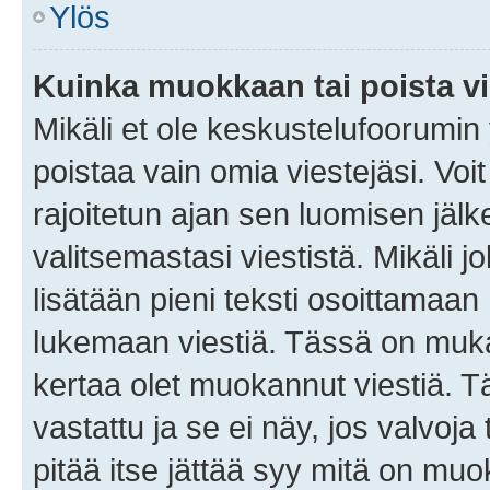
Ylös
Kuinka muokkaan tai poista vi
Mikäli et ole keskustelufoorumin y
poistaa vain omia viestejäsi. Voi
rajoitetun ajan sen luomisen jäl
valitsemastasi viestistä. Mikäli jo
lisätään pieni teksti osoittama
lukemaan viestiä. Tässä on mu
kertaa olet muokannut viestiä. Tä
vastattu ja se ei näy, jos valvoja
pitää itse jättää syy mitä on muo