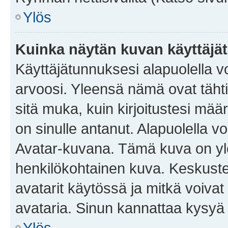
Ylös
Kuinka näytän kuvan käyttäjä
Käyttäjätunnuksesi alapuolella vo
arvoosi. Yleensä nämä ovat tähtiä 
sitä muka, kuin kirjoitustesi mää
on sinulle antanut. Alapuolella v
Avatar-kuvana. Tämä kuva on yle
henkilökohtainen kuva. Keskuste
avatarit käytössä ja mitkä voivat 
avataria. Sinun kannattaa kysyä yl
Ylös