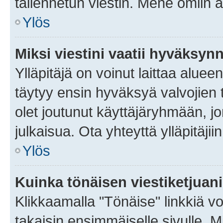
tallennetun viestin. Mene omiin a
Ylös
Miksi viestini vaatii hyväksyn
Ylläpitäjä on voinut laittaa alueen
täytyy ensin hyväksyä valvojien 
olet joutunut käyttäjäryhmään, jo
julkaisua. Ota yhteyttä ylläpitäjii
Ylös
Kuinka tönäisen viestiketjuan
Klikkaamalla "Tönäise" linkkiä voi
takaisin ensimmäiselle sivulle. M