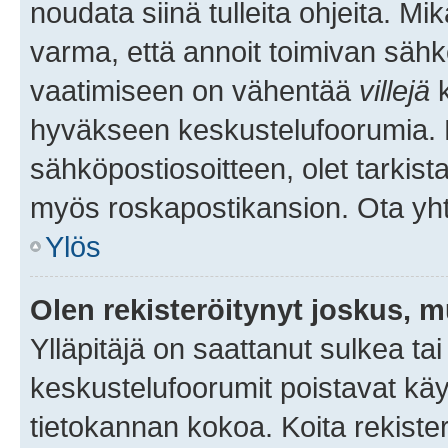
noudata siinä tulleita ohjeita. Mi
varma, että annoit toimivan sähk
vaatimiseen on vähentää
villejä
k
hyväkseen keskustelufoorumia. Mi
sähköpostiosoitteen, olet tarkista
myös roskapostikansion. Ota yhte
Ylös
Olen rekisteröitynyt joskus, 
Ylläpitäjä on saattanut sulkea ta
keskustelufoorumit poistavat k
tietokannan kokoa. Koita rekister