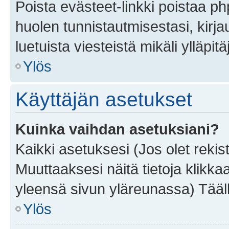
Poista evästeet-linkki poistaa p
huolen tunnistautmisestasi, kirja
luetuista viesteistä mikäli ylläpitä
Ylös
Käyttäjän asetukset
Kuinka vaihdan asetuksiani?
Kaikki asetuksesi (Jos olet rekist
Muuttaaksesi näitä tietoja klikka
yleensä sivun yläreunassa) Tääll
Ylös