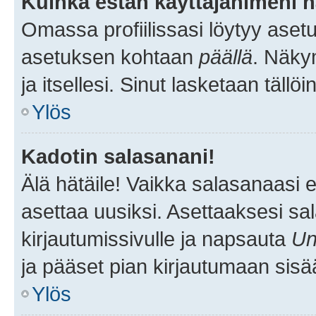
Kuinka estän käyttäjänimeni n
Omassa profiilissasi löytyy aset
asetuksen kohtaan
päällä
. Näkym
ja itsellesi. Sinut lasketaan tällö
Ylös
Kadotin salasanani!
Älä hätäile! Vaikka salasanaasi 
asettaa uusiksi. Asettaaksesi s
kirjautumissivulle ja napsauta
Un
ja pääset pian kirjautumaan sisä
Ylös