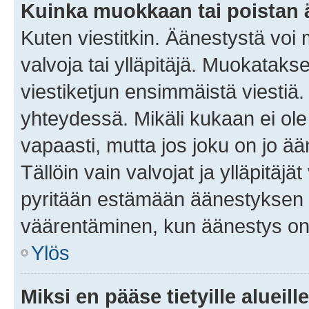
Kuinka muokkaan tai poistan
Kuten viestitkin. Äänestystä voi
valvoja tai ylläpitäjä. Muokatak
viestiketjun ensimmäistä viestiä
yhteydessä. Mikäli kukaan ei ol
vapaasti, mutta jos joku on jo ä
Tällöin vain valvojat ja ylläpitäjä
pyritään estämään äänestyksen 
väärentäminen, kun äänestys on
Ylös
Miksi en pääse tietyille alueill