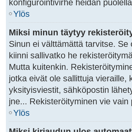
konfigurointivirhe heidän puolella
Ylös
Miksi minun täytyy rekisteröit
Sinun ei välttämättä tarvitse. Se
kiinni sallivatko he rekisteröitym
Mutta kuitenkin. Rekisteröitymine
jotka eivät ole sallittuja vierail
yksityisviestit, sähköpostin lähet
jne... Rekisteröityminen vie vain
Ylös
Miksi kirjaudun ulos automaat