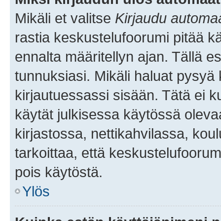
Mikäli et valitse
Kirjaudu automaat
rastia keskustelufoorumi pitää k
ennalta määritellyn ajan. Tällä e
tunnuksiasi. Mikäli haluat pysyä 
kirjautuessassi sisään. Tätä ei k
käytät julkisessa käytössä oleva
kirjastossa, nettikahvilassa, koul
tarkoittaa, että keskustelufoorum
pois käytöstä.
Ylös