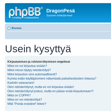
DragonPesä
Suomen lohikäärmeet
Etusivu
Usein kysyttyä
Kirjautumisen ja rekisteröitymisen ongelmat
Miksi en voi kirjautua sisään?
Miksi minun täytyy rekisteröityä?
Miksi kirjaudun ulos automaattisesti?
Kuinka estän käyttäjänimeni näkymästä paikallaolijoiden listassa?
Kadotin salasanani!
Olen rekisteröitynyt, mutta en voi kirjautua sisään!
Olen rekisteröitynyt joskus, mutta en pääse enää kirjautumaan?!
Mikä on COPPA?
Miksi en voi rekisteröityä?
Mitä “Poista evästeet” tekee?