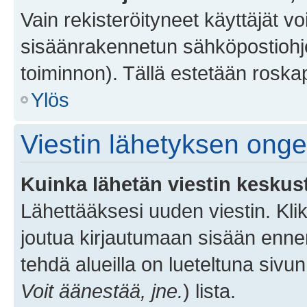
Vain rekisteröityneet käyttäjät v
sisäänrakennetun sähköpostiohjel
toiminnon). Tällä estetään roskap
Ylös
Viestin lähetyksen ong
Kuinka lähetän viestin keskus
Lähettääksesi uuden viestin. Kl
joutua kirjautumaan sisään ennen 
tehdä alueilla on lueteltuna sivun
Voit äänestää, jne.
) lista.