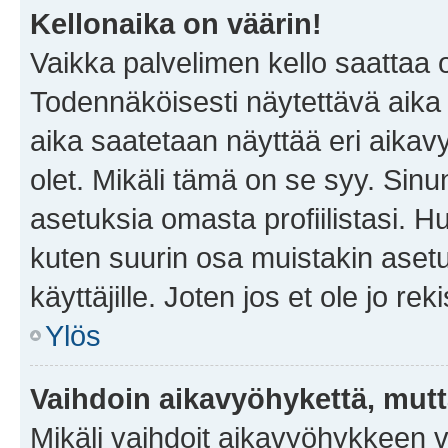
Kellonaika on väärin!
Vaikka palvelimen kello saattaa 
Todennäköisesti näytettävä aika
aika saatetaan näyttää eri aika
olet. Mikäli tämä on se syy. Si
asetuksia omasta profiilistasi. 
kuten suurin osa muistakin asetuks
käyttäjille. Joten jos et ole jo rek
Ylös
Vaihdoin aikavyöhykettä, mutta 
Mikäli vaihdoit aikavyöhykkeen 