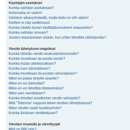
Käyttäjän asetukset
Kuinka vaihdan asetuksiani?
Kellonaika on väärin!
Vaihdoin aikavyöhykettä, mutta kello on silti väärin!
Kieltäni ei näy luettelossa!
Kuinka näytän kuvan käyttäjätunnukseni alapuolella?
Kuinka vaihdan arvoani?
Joudun kirjautumaan sisään, kun yritän lähettää sähköpostia?
Viestin lähetyksen ongelmat
Kuinka lähetän viestin keskustelufoorumille?
Kuinka muokkaan tai poista viestin?
Kuinka lisään allekirjoutksen?
Kuinka luon äänestyksen?
Kuinka muokkaan tai poistan äänestyksen?
Miksi en pääse tietyille alueille?
Miksi en voi äänestää?
Miksi en voi lähettää liitetiedostoa?
Miksi sain varoituksen?
Kuinka ilmoitan asiattoman viestin valvojalle?
Mitä "Tallenna" nappula tekee viestien lähetyksessä?
Miksi viestini vaatii hyväksynnän?
Kuinka tönäisen viestiketjuani?
Viestien muotoilu ja viestityypit
Mitä on BBCode?