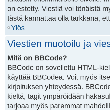
on estetty. Viestiä voi tönäistä m
tästä kannattaa olla tarkkana, e
Ylös
Viestien muotoilu ja vies
Mitä on BBCode?
BBCode on sovellettu HTML-kieles
käyttää BBCodea. Voit myös itse
kirjoituksen yhteydessä. BBCode 
kieltä, tagit ympäröidään hakasului
tarjoaa myös paremmat mahdollis