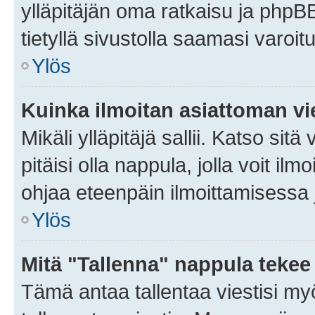
ylläpitäjän oma ratkaisu ja phpB
tietyllä sivustolla saamasi varoi
Ylös
Kuinka ilmoitan asiattoman vie
Mikäli ylläpitäjä sallii. Katso sitä
pitäisi olla nappula, jolla voit i
ohjaa eteenpäin ilmoittamisessa j
Ylös
Mitä "Tallenna" nappula tekee
Tämä antaa tallentaa viestisi m