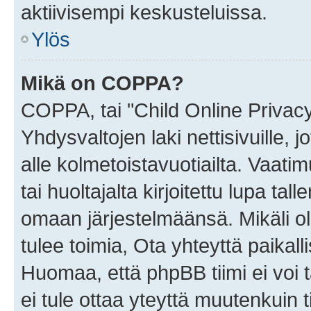
aktiivisempi keskusteluissa.
Ylös
Mikä on COPPA?
COPPA, tai "Child Online Privac
Yhdysvaltojen laki nettisivuille, 
alle kolmetoistavuotiailta. Vaa
tai huoltajalta kirjoitettu lupa ta
omaan järjestelmäänsä. Mikäli 
tulee toimia, Ota yhteyttä paika
Huomaa, että phpBB tiimi ei voi t
ei tule ottaa yteyttä muutenkuin t