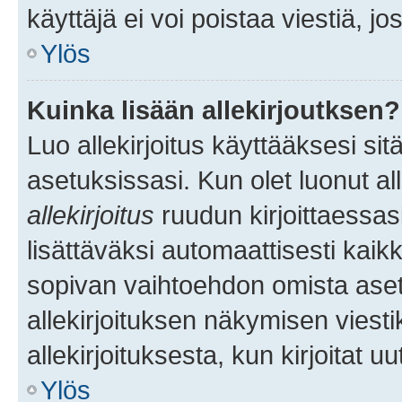
käyttäjä ei voi poistaa viestiä, jo
Ylös
Kuinka lisään allekirjoutksen?
Luo allekirjoitus käyttääksesi si
asetuksissasi. Kun olet luonut all
allekirjoitus
ruudun kirjoittaessasi
lisättäväksi automaattisesti kaikki
sopivan vaihtoehdon omista asetu
allekirjoituksen näkymisen viesti
allekirjoituksesta, kun kirjoitat uu
Ylös