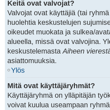
Keitä ovat valvojat?
Valvojat ovat käyttäjiä (tai ryhmä
huolehtia keskustelujen sujumise
oikeudet muokata ja sulkea/avata, 
alueella, missä ovat valvojina. Y
keskustelemasta
Aiheen vierest
asiattomuuksia.
Ylös
Mitä ovat käyttäjäryhmät?
Käyttäjäryhmä on ylläpitäjän työka
voivat kuulua useampaan ryhmään