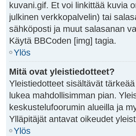
kuvani.gif. Et voi linkittää kuvia 
julkinen verkkopalvelin) tai sala
sähköposti ja muut salasanan vaa
Käytä BBCoden [img] tagia.
Ylös
Mitä ovat yleistiedotteet?
Yleistiedotteet sisältävät tärkeä
lukea mahdollisimman pian. Yleis
keskustelufoorumin alueilla ja m
Ylläpitäjät antavat oikeudet yleis
Ylös