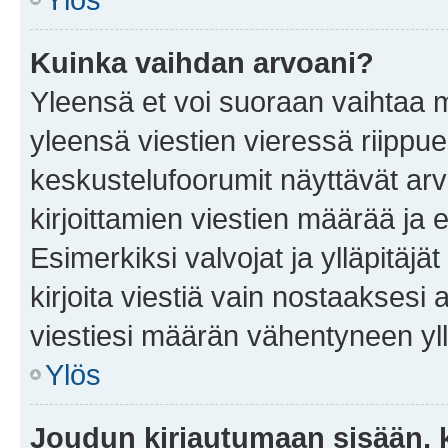
Kuinka vaihdan arvoani?
Yleensä et voi suoraan vaihtaa 
yleensä viestien vieressä riippu
keskustelufoorumit näyttävät ar
kirjoittamien viestien määrää ja er
Esimerkiksi valvojat ja ylläpitäjä
kirjoita viestiä vain nostaakses
viestiesi määrän vähentyneen yl
Ylös
Joudun kirjautumaan sisään, k