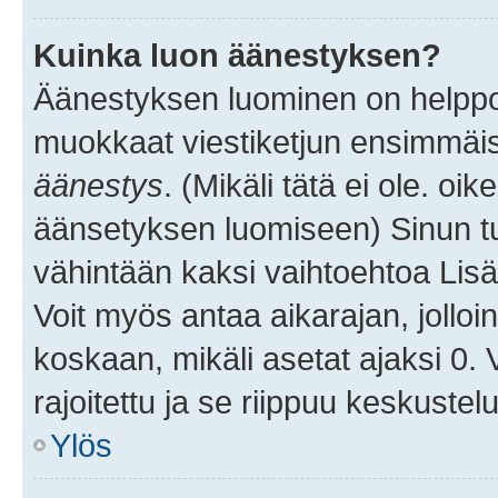
Kuinka luon äänestyksen?
Äänestyksen luominen on helppoa.
muokkaat viestiketjun ensimmäis
äänestys
. (Mikäli tätä ei ole. oik
äänsetyksen luomiseen) Sinun tu
vähintään kaksi vaihtoehtoa Lisää
Voit myös antaa aikarajan, jolloi
koskaan, mikäli asetat ajaksi 0.
rajoitettu ja se riippuu keskustel
Ylös