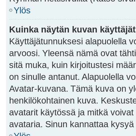
Ylös
Kuinka näytän kuvan käyttäjä
Käyttäjätunnuksesi alapuolella vo
arvoosi. Yleensä nämä ovat tähtiä 
sitä muka, kuin kirjoitustesi mää
on sinulle antanut. Alapuolella v
Avatar-kuvana. Tämä kuva on yle
henkilökohtainen kuva. Keskuste
avatarit käytössä ja mitkä voivat 
avataria. Sinun kannattaa kysyä yl
Ylös