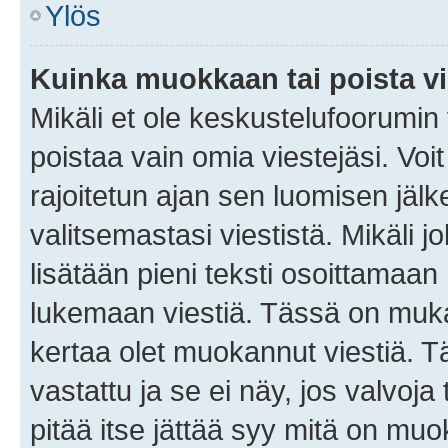
Ylös
Kuinka muokkaan tai poista vi
Mikäli et ole keskustelufoorumin y
poistaa vain omia viestejäsi. Voi
rajoitetun ajan sen luomisen jäl
valitsemastasi viestistä. Mikäli jo
lisätään pieni teksti osoittama
lukemaan viestiä. Tässä on mu
kertaa olet muokannut viestiä. Tä
vastattu ja se ei näy, jos valvoja
pitää itse jättää syy mitä on muo