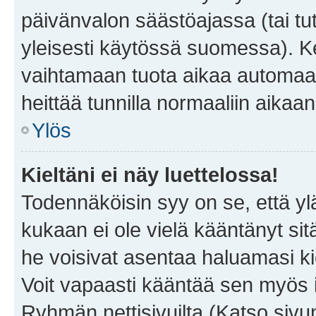
päivänvalon säästöajassa (tai tu
yleisesti käytössä suomessa). Ke
vaihtamaan tuota aikaa automaatti
heittää tunnilla normaaliin aikaan
Ylös
Kieltäni ei näy luettelossa!
Todennäköisin syy on se, että yläp
kukaan ei ole vielä kääntänyt sitä 
he voisivat asentaa haluamasi ki
Voit vapaasti kääntää sen myös i
Ryhmän nettisivuilta (Katso sivun