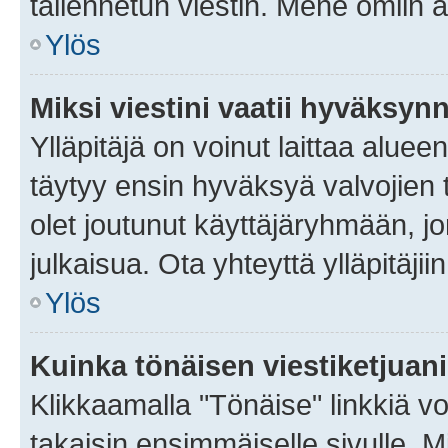
tallennetun viestin. Mene omiin a
Ylös
Miksi viestini vaatii hyväksyn
Ylläpitäjä on voinut laittaa alueen
täytyy ensin hyväksyä valvojien 
olet joutunut käyttäjäryhmään, jo
julkaisua. Ota yhteyttä ylläpitäjii
Ylös
Kuinka tönäisen viestiketjuan
Klikkaamalla "Tönäise" linkkiä voi
takaisin ensimmäiselle sivulle. M