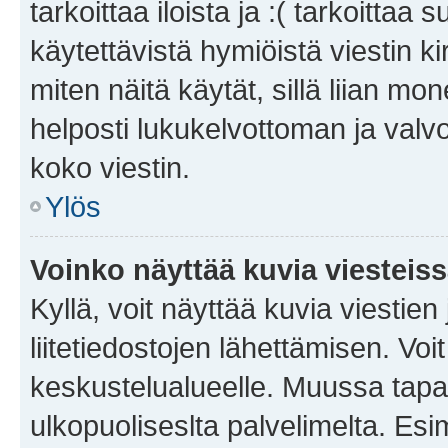
tarkoittaa iloista ja :( tarkoittaa 
käytettävistä hymiöistä viestin k
miten näitä käytät, sillä liian m
helposti lukukelvottoman ja valvo
koko viestin.
Ylös
Voinko näyttää kuvia viesteis
Kyllä, voit näyttää kuvia viestien 
liitetiedostojen lähettämisen. Vo
keskustelualueelle. Muussa tapa
ulkopuoliseslta palvelimelta. Es