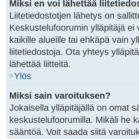
Miksi en voi lähettää liitetied
Liitetiedostotjen lähetys on sallit
Keskustelufoorumin ylläpitäjä ei v
kaikille alueille tai ehkäpä vain 
liitetiedostoja. Ota yhteys ylläpit
lähettää liitteitä.
Ylös
Miksi sain varoituksen?
Jokaisella ylläpitäjällä on omat 
keskustelufoorumilla. Mikäli he ka
sääntöä. Voit saada siitä varoi