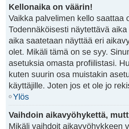
Kellonaika on väärin!
Vaikka palvelimen kello saattaa 
Todennäköisesti näytettävä aika
aika saatetaan näyttää eri aika
olet. Mikäli tämä on se syy. Si
asetuksia omasta profiilistasi. 
kuten suurin osa muistakin asetuks
käyttäjille. Joten jos et ole jo rek
Ylös
Vaihdoin aikavyöhykettä, mutta 
Mikäli vaihdoit aikavyöhykkeen 