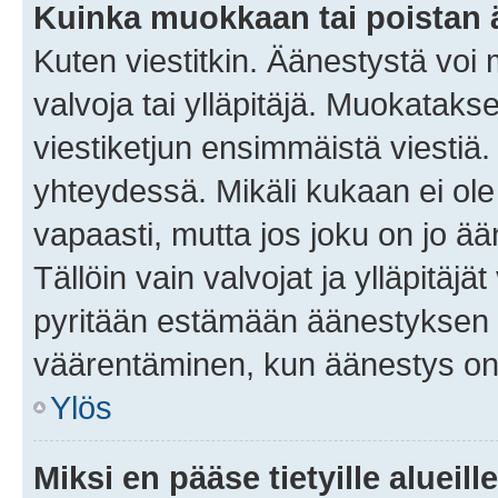
Kuinka muokkaan tai poistan
Kuten viestitkin. Äänestystä voi
valvoja tai ylläpitäjä. Muokatak
viestiketjun ensimmäistä viestiä
yhteydessä. Mikäli kukaan ei ol
vapaasti, mutta jos joku on jo ä
Tällöin vain valvojat ja ylläpitäjä
pyritään estämään äänestyksen 
väärentäminen, kun äänestys on
Ylös
Miksi en pääse tietyille alueill