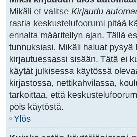
Mikäli et valitse
Kirjaudu automaat
rastia keskustelufoorumi pitää k
ennalta määritellyn ajan. Tällä e
tunnuksiasi. Mikäli haluat pysyä 
kirjautuessassi sisään. Tätä ei k
käytät julkisessa käytössä oleva
kirjastossa, nettikahvilassa, koul
tarkoittaa, että keskustelufoorum
pois käytöstä.
Ylös