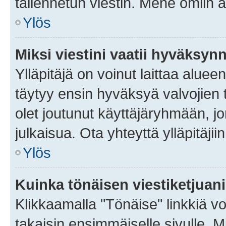
tallennetun viestin. Mene omiin a
Ylös
Miksi viestini vaatii hyväksyn
Ylläpitäjä on voinut laittaa alueen
täytyy ensin hyväksyä valvojien 
olet joutunut käyttäjäryhmään, jo
julkaisua. Ota yhteyttä ylläpitäjii
Ylös
Kuinka tönäisen viestiketjuan
Klikkaamalla "Tönäise" linkkiä voi
takaisin ensimmäiselle sivulle. M