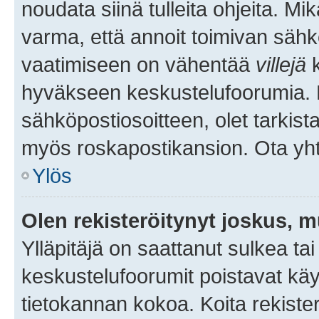
noudata siinä tulleita ohjeita. Mi
varma, että annoit toimivan sähk
vaatimiseen on vähentää
villejä
k
hyväkseen keskustelufoorumia. Mi
sähköpostiosoitteen, olet tarkista
myös roskapostikansion. Ota yhte
Ylös
Olen rekisteröitynyt joskus, 
Ylläpitäjä on saattanut sulkea ta
keskustelufoorumit poistavat k
tietokannan kokoa. Koita rekister