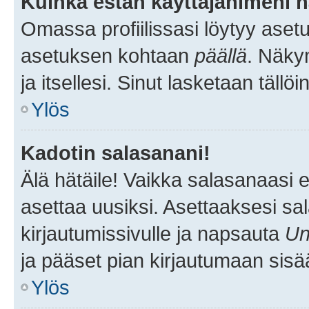
Kuinka estän käyttäjänimeni n
Omassa profiilissasi löytyy aset
asetuksen kohtaan
päällä
. Näkym
ja itsellesi. Sinut lasketaan tällö
Ylös
Kadotin salasanani!
Älä hätäile! Vaikka salasanaasi 
asettaa uusiksi. Asettaaksesi s
kirjautumissivulle ja napsauta
Un
ja pääset pian kirjautumaan sisä
Ylös