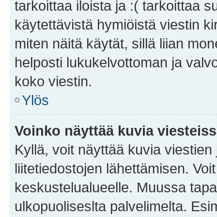
tarkoittaa iloista ja :( tarkoittaa 
käytettävistä hymiöistä viestin k
miten näitä käytät, sillä liian m
helposti lukukelvottoman ja valvo
koko viestin.
Ylös
Voinko näyttää kuvia viesteis
Kyllä, voit näyttää kuvia viestien 
liitetiedostojen lähettämisen. Vo
keskustelualueelle. Muussa tapa
ulkopuoliseslta palvelimelta. Es