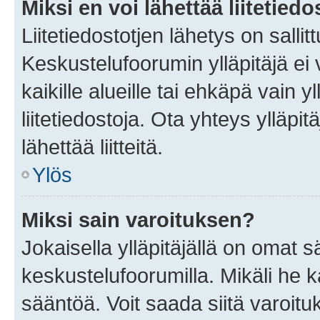
Miksi en voi lähettää liitetied
Liitetiedostotjen lähetys on sallit
Keskustelufoorumin ylläpitäjä ei v
kaikille alueille tai ehkäpä vain 
liitetiedostoja. Ota yhteys ylläpit
lähettää liitteitä.
Ylös
Miksi sain varoituksen?
Jokaisella ylläpitäjällä on omat 
keskustelufoorumilla. Mikäli he ka
sääntöä. Voit saada siitä varoi