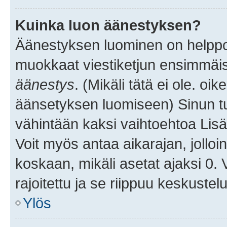
Kuinka luon äänestyksen?
Äänestyksen luominen on helppoa.
muokkaat viestiketjun ensimmäis
äänestys
. (Mikäli tätä ei ole. oik
äänsetyksen luomiseen) Sinun tu
vähintään kaksi vaihtoehtoa Lisää
Voit myös antaa aikarajan, jolloi
koskaan, mikäli asetat ajaksi 0.
rajoitettu ja se riippuu keskustel
Ylös