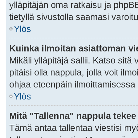
ylläpitäjän oma ratkaisu ja phpB
tietyllä sivustolla saamasi varoi
Ylös
Kuinka ilmoitan asiattoman vie
Mikäli ylläpitäjä sallii. Katso sitä
pitäisi olla nappula, jolla voit i
ohjaa eteenpäin ilmoittamisessa j
Ylös
Mitä "Tallenna" nappula tekee
Tämä antaa tallentaa viestisi m