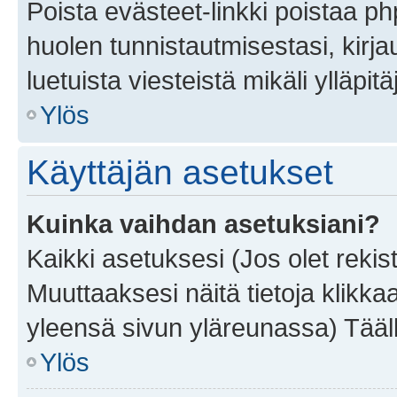
Poista evästeet-linkki poistaa p
huolen tunnistautmisestasi, kirja
luetuista viesteistä mikäli ylläpitä
Ylös
Käyttäjän asetukset
Kuinka vaihdan asetuksiani?
Kaikki asetuksesi (Jos olet rekist
Muuttaaksesi näitä tietoja klikka
yleensä sivun yläreunassa) Tääll
Ylös