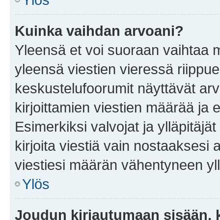
Kuinka vaihdan arvoani?
Yleensä et voi suoraan vaihtaa 
yleensä viestien vieressä riippu
keskustelufoorumit näyttävät ar
kirjoittamien viestien määrää ja er
Esimerkiksi valvojat ja ylläpitäjä
kirjoita viestiä vain nostaakses
viestiesi määrän vähentyneen yl
Ylös
Joudun kirjautumaan sisään, k