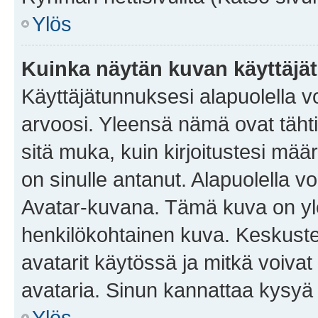
Ylös
Kuinka näytän kuvan käyttäjä
Käyttäjätunnuksesi alapuolella vo
arvoosi. Yleensä nämä ovat tähtiä 
sitä muka, kuin kirjoitustesi mää
on sinulle antanut. Alapuolella v
Avatar-kuvana. Tämä kuva on yle
henkilökohtainen kuva. Keskuste
avatarit käytössä ja mitkä voivat 
avataria. Sinun kannattaa kysyä yl
Ylös