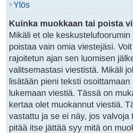
Ylös
Kuinka muokkaan tai poista vi
Mikäli et ole keskustelufoorumin y
poistaa vain omia viestejäsi. Voi
rajoitetun ajan sen luomisen jäl
valitsemastasi viestistä. Mikäli jo
lisätään pieni teksti osoittama
lukemaan viestiä. Tässä on mu
kertaa olet muokannut viestiä. Tä
vastattu ja se ei näy, jos valvoja
pitää itse jättää syy mitä on muo