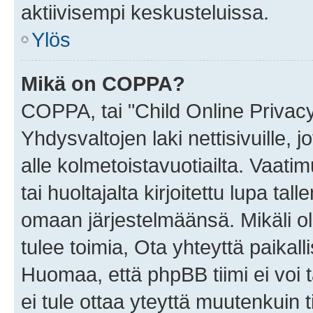
aktiivisempi keskusteluissa.
Ylös
Mikä on COPPA?
COPPA, tai "Child Online Privac
Yhdysvaltojen laki nettisivuille, 
alle kolmetoistavuotiailta. Vaa
tai huoltajalta kirjoitettu lupa ta
omaan järjestelmäänsä. Mikäli 
tulee toimia, Ota yhteyttä paika
Huomaa, että phpBB tiimi ei voi t
ei tule ottaa yteyttä muutenkuin t