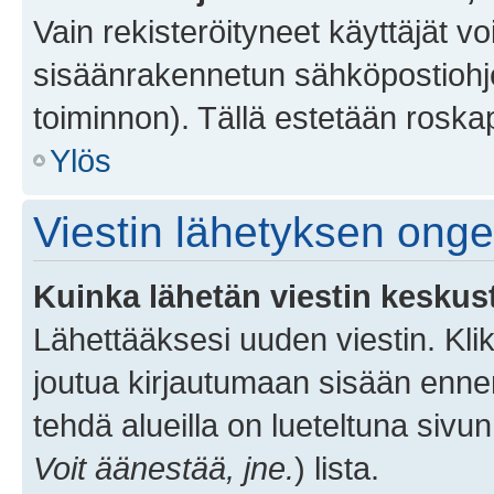
Vain rekisteröityneet käyttäjät v
sisäänrakennetun sähköpostiohjel
toiminnon). Tällä estetään roskap
Ylös
Viestin lähetyksen ong
Kuinka lähetän viestin keskus
Lähettääksesi uuden viestin. Kl
joutua kirjautumaan sisään ennen 
tehdä alueilla on lueteltuna sivun
Voit äänestää, jne.
) lista.