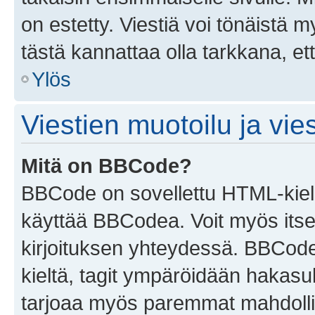
on estetty. Viestiä voi tönäistä m
tästä kannattaa olla tarkkana, e
Ylös
Viestien muotoilu ja vies
Mitä on BBCode?
BBCode on sovellettu HTML-kieles
käyttää BBCodea. Voit myös itse
kirjoituksen yhteydessä. BBCode 
kieltä, tagit ympäröidään hakasului
tarjoaa myös paremmat mahdollis