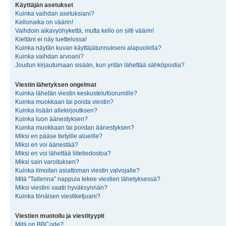
Käyttäjän asetukset
Kuinka vaihdan asetuksiani?
Kellonaika on väärin!
Vaihdoin aikavyöhykettä, mutta kello on silti väärin!
Kieltäni ei näy luettelossa!
Kuinka näytän kuvan käyttäjätunnukseni alapuolella?
Kuinka vaihdan arvoani?
Joudun kirjautumaan sisään, kun yritän lähettää sähköpostia?
Viestin lähetyksen ongelmat
Kuinka lähetän viestin keskustelufoorumille?
Kuinka muokkaan tai poista viestin?
Kuinka lisään allekirjoutksen?
Kuinka luon äänestyksen?
Kuinka muokkaan tai poistan äänestyksen?
Miksi en pääse tietyille alueille?
Miksi en voi äänestää?
Miksi en voi lähettää liitetiedostoa?
Miksi sain varoituksen?
Kuinka ilmoitan asiattoman viestin valvojalle?
Mitä "Tallenna" nappula tekee viestien lähetyksessä?
Miksi viestini vaatii hyväksynnän?
Kuinka tönäisen viestiketjuani?
Viestien muotoilu ja viestityypit
Mitä on BBCode?