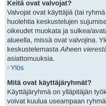
Keitä ovat valvojat?
Valvojat ovat käyttäjiä (tai ryhmä
huolehtia keskustelujen sujumise
oikeudet muokata ja sulkea/avata, 
alueella, missä ovat valvojina. Y
keskustelemasta
Aiheen vierest
asiattomuuksia.
Ylös
Mitä ovat käyttäjäryhmät?
Käyttäjäryhmä on ylläpitäjän työka
voivat kuulua useampaan ryhmään