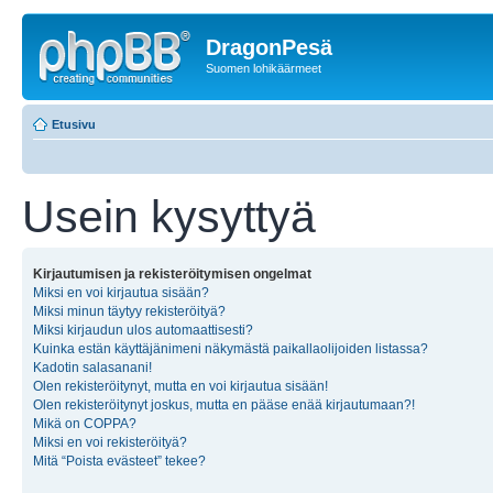
DragonPesä
Suomen lohikäärmeet
Etusivu
Usein kysyttyä
Kirjautumisen ja rekisteröitymisen ongelmat
Miksi en voi kirjautua sisään?
Miksi minun täytyy rekisteröityä?
Miksi kirjaudun ulos automaattisesti?
Kuinka estän käyttäjänimeni näkymästä paikallaolijoiden listassa?
Kadotin salasanani!
Olen rekisteröitynyt, mutta en voi kirjautua sisään!
Olen rekisteröitynyt joskus, mutta en pääse enää kirjautumaan?!
Mikä on COPPA?
Miksi en voi rekisteröityä?
Mitä “Poista evästeet” tekee?