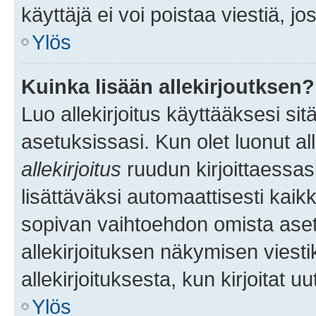
käyttäjä ei voi poistaa viestiä, jo
Ylös
Kuinka lisään allekirjoutksen?
Luo allekirjoitus käyttääksesi si
asetuksissasi. Kun olet luonut all
allekirjoitus
ruudun kirjoittaessasi
lisättäväksi automaattisesti kaikki
sopivan vaihtoehdon omista asetu
allekirjoituksen näkymisen viesti
allekirjoituksesta, kun kirjoitat uu
Ylös