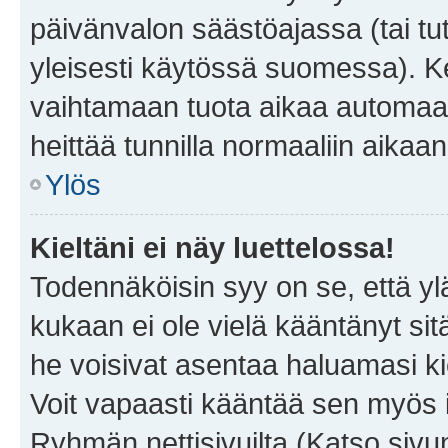
päivänvalon säästöajassa (tai tu
yleisesti käytössä suomessa). Ke
vaihtamaan tuota aikaa automaatti
heittää tunnilla normaaliin aikaan
Ylös
Kieltäni ei näy luettelossa!
Todennäköisin syy on se, että yläp
kukaan ei ole vielä kääntänyt sitä 
he voisivat asentaa haluamasi ki
Voit vapaasti kääntää sen myös i
Ryhmän nettisivuilta (Katso sivun