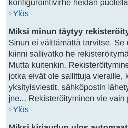
konfigurointivirhe heidän puolella
Ylös
Miksi minun täytyy rekisteröit
Sinun ei välttämättä tarvitse. Se
kiinni sallivatko he rekisteröitym
Mutta kuitenkin. Rekisteröitymine
jotka eivät ole sallittuja vierail
yksityisviestit, sähköpostin lähet
jne... Rekisteröityminen vie vain
Ylös
Miksi kirjaudun ulos automaat