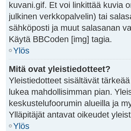
kuvani.gif. Et voi linkittää kuvia 
julkinen verkkopalvelin) tai sala
sähköposti ja muut salasanan vaa
Käytä BBCoden [img] tagia.
Ylös
Mitä ovat yleistiedotteet?
Yleistiedotteet sisältävät tärkeä
lukea mahdollisimman pian. Yleis
keskustelufoorumin alueilla ja m
Ylläpitäjät antavat oikeudet yleis
Ylös