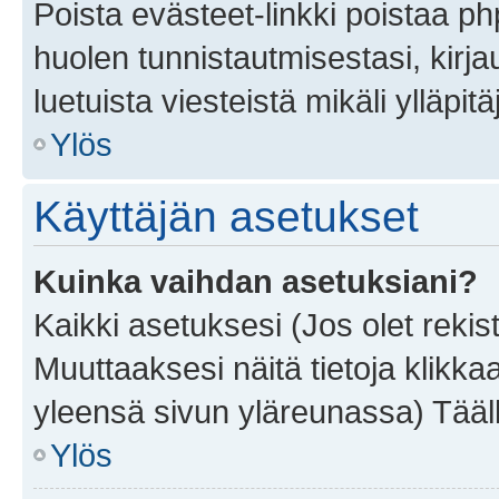
Poista evästeet-linkki poistaa p
huolen tunnistautmisestasi, kirja
luetuista viesteistä mikäli ylläpitä
Ylös
Käyttäjän asetukset
Kuinka vaihdan asetuksiani?
Kaikki asetuksesi (Jos olet rekist
Muuttaaksesi näitä tietoja klikka
yleensä sivun yläreunassa) Tääll
Ylös