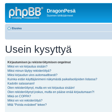
DragonPesä
Suomen lohikäärmeet
Etusivu
Usein kysyttyä
Kirjautumisen ja rekisteröitymisen ongelmat
Miksi en voi kirjautua sisään?
Miksi minun täytyy rekisteröityä?
Miksi kirjaudun ulos automaattisesti?
Kuinka estän käyttäjänimeni näkymästä paikallaolijoiden listassa?
Kadotin salasanani!
Olen rekisteröitynyt, mutta en voi kirjautua sisään!
Olen rekisteröitynyt joskus, mutta en pääse enää kirjautumaan?!
Mikä on COPPA?
Miksi en voi rekisteröityä?
Mitä “Poista evästeet” tekee?