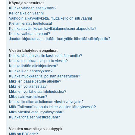
Käyttäjän asetukset
Kuinka vaihdan asetuksiani?
Kellonaika on väärin!
Vaihdoin aikavyöhykettä, mutta kello on silti väärin!
Kieltäni ei näy luettelossa!
Kuinka näytän kuvan käyttäjätunnukseni alapuolella?
Kuinka vaihdan arvoani?
Joudun kirjautumaan sisään, kun yritän lähettää sähköpostia?
Viestin lähetyksen ongelmat
Kuinka lähetän viestin keskustelufoorumille?
Kuinka muokkaan tai poista viestin?
Kuinka lisään allekirjoutksen?
Kuinka luon äänestyksen?
Kuinka muokkaan tai poistan äänestyksen?
Miksi en pääse tietyille alueille?
Miksi en voi äänestää?
Miksi en voi lähettää liitetiedostoa?
Miksi sain varoituksen?
Kuinka ilmoitan asiattoman viestin valvojalle?
Mitä "Tallenna" nappula tekee viestien lähetyksessä?
Miksi viestini vaatii hyväksynnän?
Kuinka tönäisen viestiketjuani?
Viestien muotoilu ja viestityypit
Mitä on BBCode?