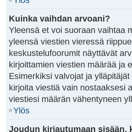
Kuinka vaihdan arvoani?
Yleensä et voi suoraan vaihtaa 
yleensä viestien vieressä riippu
keskustelufoorumit näyttävät ar
kirjoittamien viestien määrää ja er
Esimerkiksi valvojat ja ylläpitäjä
kirjoita viestiä vain nostaakses
viestiesi määrän vähentyneen yl
Ylös
Joudun kirjautumaan sisään, k