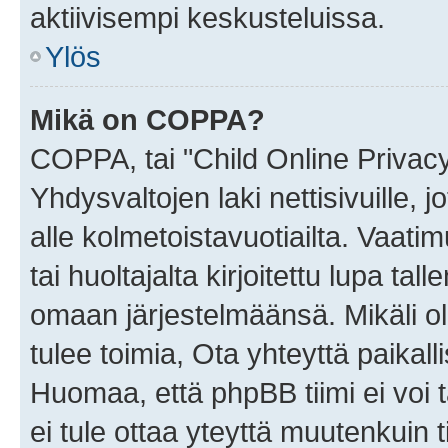
aktiivisempi keskusteluissa.
Ylös
Mikä on COPPA?
COPPA, tai "Child Online Privac
Yhdysvaltojen laki nettisivuille, 
alle kolmetoistavuotiailta. Vaa
tai huoltajalta kirjoitettu lupa ta
omaan järjestelmäänsä. Mikäli 
tulee toimia, Ota yhteyttä paika
Huomaa, että phpBB tiimi ei voi t
ei tule ottaa yteyttä muutenkuin t