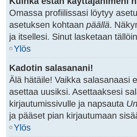
Kuinka estän käyttäjänimeni n
Omassa profiilissasi löytyy aset
asetuksen kohtaan
päällä
. Näkym
ja itsellesi. Sinut lasketaan tällö
Ylös
Kadotin salasanani!
Älä hätäile! Vaikka salasanaasi 
asettaa uusiksi. Asettaaksesi s
kirjautumissivulle ja napsauta
Un
ja pääset pian kirjautumaan sisä
Ylös