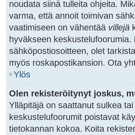
noudata siinä tulleita ohjeita. Mi
varma, että annoit toimivan sähk
vaatimiseen on vähentää
villejä
k
hyväkseen keskustelufoorumia. Mi
sähköpostiosoitteen, olet tarkista
myös roskapostikansion. Ota yhte
Ylös
Olen rekisteröitynyt joskus, 
Ylläpitäjä on saattanut sulkea ta
keskustelufoorumit poistavat k
tietokannan kokoa. Koita rekister