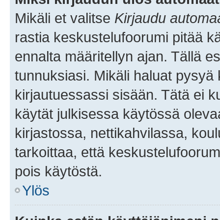
Mikäli et valitse
Kirjaudu automaat
rastia keskustelufoorumi pitää k
ennalta määritellyn ajan. Tällä e
tunnuksiasi. Mikäli haluat pysyä 
kirjautuessassi sisään. Tätä ei k
käytät julkisessa käytössä oleva
kirjastossa, nettikahvilassa, koul
tarkoittaa, että keskustelufoorum
pois käytöstä.
Ylös