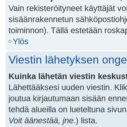
Vain rekisteröityneet käyttäjät v
sisäänrakennetun sähköpostiohjel
toiminnon). Tällä estetään roskap
Ylös
Viestin lähetyksen ong
Kuinka lähetän viestin keskus
Lähettääksesi uuden viestin. Kl
joutua kirjautumaan sisään ennen 
tehdä alueilla on lueteltuna sivun
Voit äänestää, jne.
) lista.