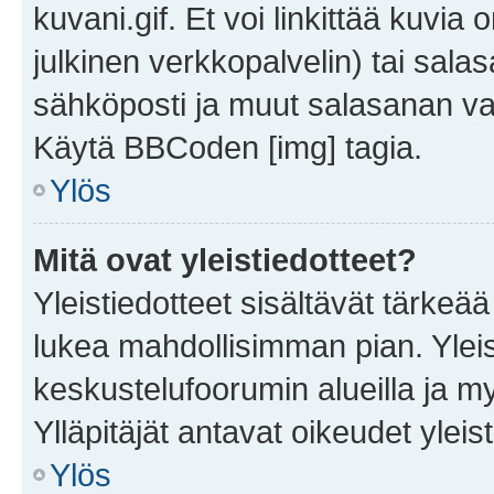
kuvani.gif. Et voi linkittää kuvia 
julkinen verkkopalvelin) tai sala
sähköposti ja muut salasanan vaa
Käytä BBCoden [img] tagia.
Ylös
Mitä ovat yleistiedotteet?
Yleistiedotteet sisältävät tärkeä
lukea mahdollisimman pian. Yleis
keskustelufoorumin alueilla ja m
Ylläpitäjät antavat oikeudet yleis
Ylös