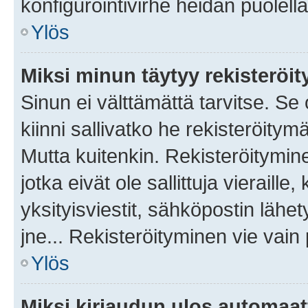
konfigurointivirhe heidän puolella
Ylös
Miksi minun täytyy rekisteröit
Sinun ei välttämättä tarvitse. Se
kiinni sallivatko he rekisteröitym
Mutta kuitenkin. Rekisteröitymine
jotka eivät ole sallittuja vierail
yksityisviestit, sähköpostin lähet
jne... Rekisteröityminen vie vain
Ylös
Miksi kirjaudun ulos automaat