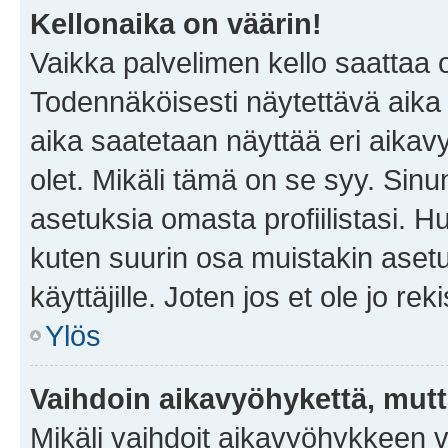
Kellonaika on väärin!
Vaikka palvelimen kello saattaa 
Todennäköisesti näytettävä aika
aika saatetaan näyttää eri aika
olet. Mikäli tämä on se syy. Si
asetuksia omasta profiilistasi. 
kuten suurin osa muistakin asetuks
käyttäjille. Joten jos et ole jo rek
Ylös
Vaihdoin aikavyöhykettä, mutta 
Mikäli vaihdoit aikavyöhykkeen 