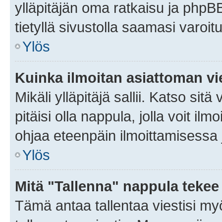
ylläpitäjän oma ratkaisu ja phpB
tietyllä sivustolla saamasi varoi
Ylös
Kuinka ilmoitan asiattoman vie
Mikäli ylläpitäjä sallii. Katso sitä
pitäisi olla nappula, jolla voit i
ohjaa eteenpäin ilmoittamisessa j
Ylös
Mitä "Tallenna" nappula tekee
Tämä antaa tallentaa viestisi m