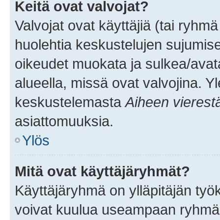
Keitä ovat valvojat?
Valvojat ovat käyttäjiä (tai ryhmä
huolehtia keskustelujen sujumise
oikeudet muokata ja sulkea/avata, 
alueella, missä ovat valvojina. Y
keskustelemasta
Aiheen vierest
asiattomuuksia.
Ylös
Mitä ovat käyttäjäryhmät?
Käyttäjäryhmä on ylläpitäjän työka
voivat kuulua useampaan ryhmään