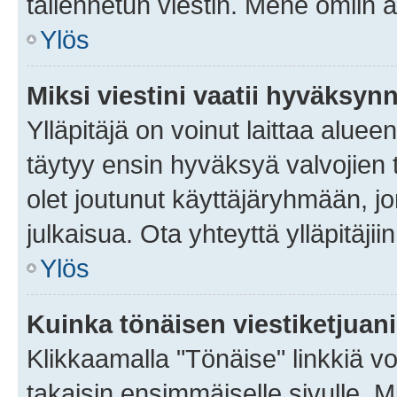
tallennetun viestin. Mene omiin a
Ylös
Miksi viestini vaatii hyväksyn
Ylläpitäjä on voinut laittaa alueen
täytyy ensin hyväksyä valvojien 
olet joutunut käyttäjäryhmään, jo
julkaisua. Ota yhteyttä ylläpitäjii
Ylös
Kuinka tönäisen viestiketjuan
Klikkaamalla "Tönäise" linkkiä voi
takaisin ensimmäiselle sivulle. M