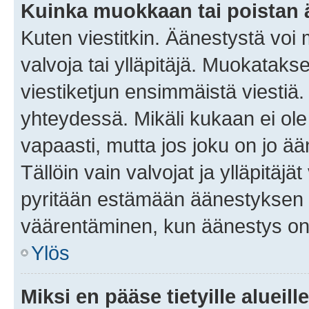
Kuinka muokkaan tai poistan
Kuten viestitkin. Äänestystä voi
valvoja tai ylläpitäjä. Muokatak
viestiketjun ensimmäistä viestiä
yhteydessä. Mikäli kukaan ei ol
vapaasti, mutta jos joku on jo ä
Tällöin vain valvojat ja ylläpitäjä
pyritään estämään äänestyksen 
väärentäminen, kun äänestys on
Ylös
Miksi en pääse tietyille alueill