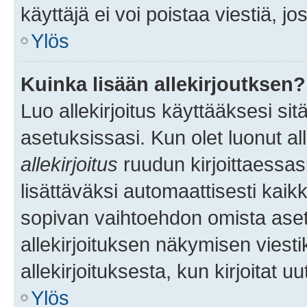
käyttäjä ei voi poistaa viestiä, jo
Ylös
Kuinka lisään allekirjoutksen?
Luo allekirjoitus käyttääksesi si
asetuksissasi. Kun olet luonut all
allekirjoitus
ruudun kirjoittaessasi
lisättäväksi automaattisesti kaikki
sopivan vaihtoehdon omista asetu
allekirjoituksen näkymisen viesti
allekirjoituksesta, kun kirjoitat uu
Ylös