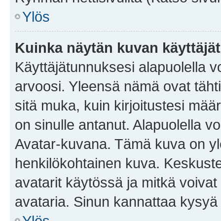
Ylös
Kuinka näytän kuvan käyttäjä
Käyttäjätunnuksesi alapuolella vo
arvoosi. Yleensä nämä ovat tähtiä 
sitä muka, kuin kirjoitustesi mää
on sinulle antanut. Alapuolella v
Avatar-kuvana. Tämä kuva on yle
henkilökohtainen kuva. Keskuste
avatarit käytössä ja mitkä voivat 
avataria. Sinun kannattaa kysyä yl
Ylös