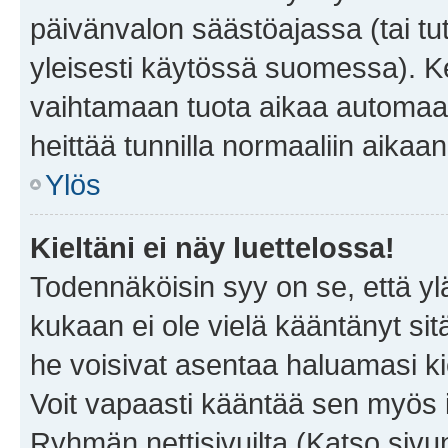
päivänvalon säästöajassa (tai tu
yleisesti käytössä suomessa). Ke
vaihtamaan tuota aikaa automaatti
heittää tunnilla normaaliin aikaan
Ylös
Kieltäni ei näy luettelossa!
Todennäköisin syy on se, että yläp
kukaan ei ole vielä kääntänyt sitä 
he voisivat asentaa haluamasi ki
Voit vapaasti kääntää sen myös i
Ryhmän nettisivuilta (Katso sivun