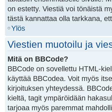
on estetty. Viestiä voi tönäistä m
tästä kannattaa olla tarkkana, e
Ylös
Viestien muotoilu ja vies
Mitä on BBCode?
BBCode on sovellettu HTML-kieles
käyttää BBCodea. Voit myös itse
kirjoituksen yhteydessä. BBCode 
kieltä, tagit ympäröidään hakasului
tarjoaa myös paremmat mahdollis