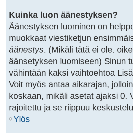
Kuinka luon äänestyksen?
Äänestyksen luominen on helppoa.
muokkaat viestiketjun ensimmäis
äänestys
. (Mikäli tätä ei ole. oik
äänsetyksen luomiseen) Sinun tu
vähintään kaksi vaihtoehtoa Lisää
Voit myös antaa aikarajan, jolloi
koskaan, mikäli asetat ajaksi 0.
rajoitettu ja se riippuu keskustel
Ylös