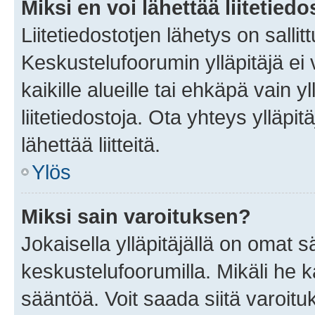
Miksi en voi lähettää liitetied
Liitetiedostotjen lähetys on sallit
Keskustelufoorumin ylläpitäjä ei v
kaikille alueille tai ehkäpä vain 
liitetiedostoja. Ota yhteys ylläpit
lähettää liitteitä.
Ylös
Miksi sain varoituksen?
Jokaisella ylläpitäjällä on omat 
keskustelufoorumilla. Mikäli he ka
sääntöä. Voit saada siitä varoi