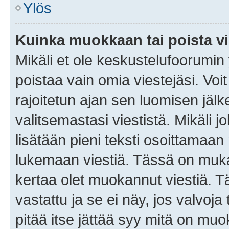
Ylös
Kuinka muokkaan tai poista vi
Mikäli et ole keskustelufoorumin y
poistaa vain omia viestejäsi. Voi
rajoitetun ajan sen luomisen jäl
valitsemastasi viestistä. Mikäli jo
lisätään pieni teksti osoittama
lukemaan viestiä. Tässä on mu
kertaa olet muokannut viestiä. Tä
vastattu ja se ei näy, jos valvoja
pitää itse jättää syy mitä on muo