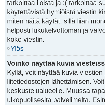
tarkoittaa iloista ja :( tarkoittaa 
käytettävistä hymiöistä viestin k
miten näitä käytät, sillä liian m
helposti lukukelvottoman ja valvo
koko viestin.
Ylös
Voinko näyttää kuvia viesteis
Kyllä, voit näyttää kuvia viestien 
liitetiedostojen lähettämisen. Vo
keskustelualueelle. Muussa tapa
ulkopuoliseslta palvelimelta. Es