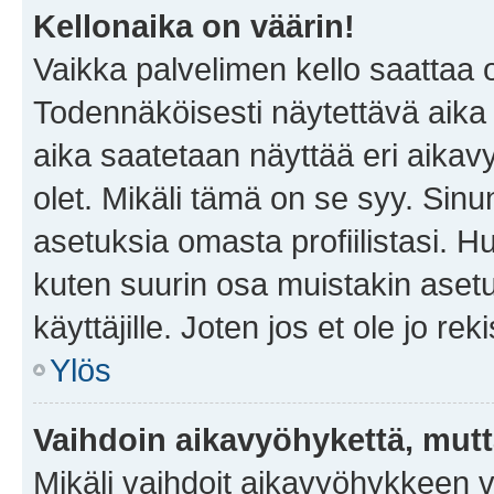
Kellonaika on väärin!
Vaikka palvelimen kello saattaa 
Todennäköisesti näytettävä aika
aika saatetaan näyttää eri aika
olet. Mikäli tämä on se syy. Si
asetuksia omasta profiilistasi. 
kuten suurin osa muistakin asetuks
käyttäjille. Joten jos et ole jo rek
Ylös
Vaihdoin aikavyöhykettä, mutta 
Mikäli vaihdoit aikavyöhykkeen 