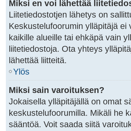
Miksi en voi lähettää liitetied
Liitetiedostotjen lähetys on sallit
Keskustelufoorumin ylläpitäjä ei v
kaikille alueille tai ehkäpä vain 
liitetiedostoja. Ota yhteys ylläpit
lähettää liitteitä.
Ylös
Miksi sain varoituksen?
Jokaisella ylläpitäjällä on omat 
keskustelufoorumilla. Mikäli he ka
sääntöä. Voit saada siitä varoi