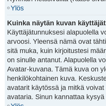
Ylös
Kuinka näytän kuvan käyttäjä
Käyttäjätunnuksesi alapuolella vo
arvoosi. Yleensä nämä ovat tähtiä 
sitä muka, kuin kirjoitustesi mää
on sinulle antanut. Alapuolella v
Avatar-kuvana. Tämä kuva on yle
henkilökohtainen kuva. Keskuste
avatarit käytössä ja mitkä voivat 
avataria. Sinun kannattaa kysyä yl
Ylös