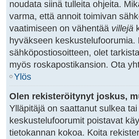
noudata siinä tulleita ohjeita. Mi
varma, että annoit toimivan sähk
vaatimiseen on vähentää
villejä
k
hyväkseen keskustelufoorumia. Mi
sähköpostiosoitteen, olet tarkista
myös roskapostikansion. Ota yhte
Ylös
Olen rekisteröitynyt joskus, 
Ylläpitäjä on saattanut sulkea ta
keskustelufoorumit poistavat k
tietokannan kokoa. Koita rekister