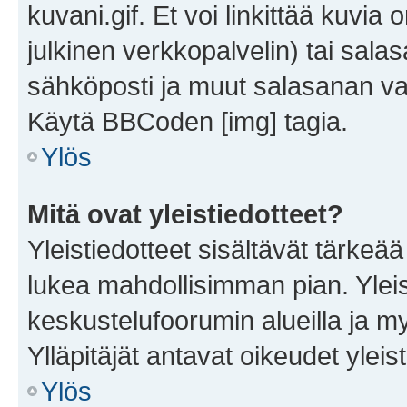
kuvani.gif. Et voi linkittää kuvia 
julkinen verkkopalvelin) tai sala
sähköposti ja muut salasanan vaa
Käytä BBCoden [img] tagia.
Ylös
Mitä ovat yleistiedotteet?
Yleistiedotteet sisältävät tärkeä
lukea mahdollisimman pian. Yleis
keskustelufoorumin alueilla ja m
Ylläpitäjät antavat oikeudet yleis
Ylös