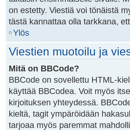
on estetty. Viestiä voi tönäistä m
tästä kannattaa olla tarkkana, e
Ylös
Viestien muotoilu ja vies
Mitä on BBCode?
BBCode on sovellettu HTML-kieles
käyttää BBCodea. Voit myös itse
kirjoituksen yhteydessä. BBCode 
kieltä, tagit ympäröidään hakasului
tarjoaa myös paremmat mahdollis