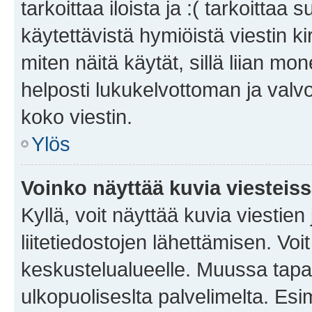
tarkoittaa iloista ja :( tarkoittaa 
käytettävistä hymiöistä viestin k
miten näitä käytät, sillä liian m
helposti lukukelvottoman ja valvo
koko viestin.
Ylös
Voinko näyttää kuvia viesteis
Kyllä, voit näyttää kuvia viestien 
liitetiedostojen lähettämisen. Vo
keskustelualueelle. Muussa tapa
ulkopuoliseslta palvelimelta. Es