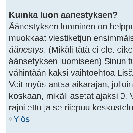
Kuinka luon äänestyksen?
Äänestyksen luominen on helppoa.
muokkaat viestiketjun ensimmäis
äänestys
. (Mikäli tätä ei ole. oik
äänsetyksen luomiseen) Sinun tu
vähintään kaksi vaihtoehtoa Lisää
Voit myös antaa aikarajan, jolloi
koskaan, mikäli asetat ajaksi 0.
rajoitettu ja se riippuu keskustel
Ylös