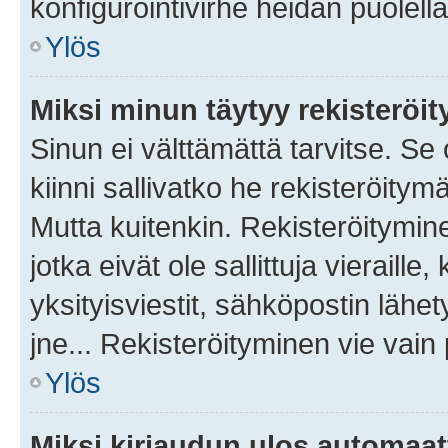
konfigurointivirhe heidän puolella
Ylös
Miksi minun täytyy rekisteröit
Sinun ei välttämättä tarvitse. Se
kiinni sallivatko he rekisteröitym
Mutta kuitenkin. Rekisteröitymine
jotka eivät ole sallittuja vierail
yksityisviestit, sähköpostin lähet
jne... Rekisteröityminen vie vain
Ylös
Miksi kirjaudun ulos automaat