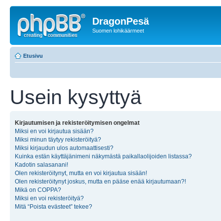
DragonPesä
Suomen lohikäärmeet
Etusivu
Usein kysyttyä
Kirjautumisen ja rekisteröitymisen ongelmat
Miksi en voi kirjautua sisään?
Miksi minun täytyy rekisteröityä?
Miksi kirjaudun ulos automaattisesti?
Kuinka estän käyttäjänimeni näkymästä paikallaolijoiden listassa?
Kadotin salasanani!
Olen rekisteröitynyt, mutta en voi kirjautua sisään!
Olen rekisteröitynyt joskus, mutta en pääse enää kirjautumaan?!
Mikä on COPPA?
Miksi en voi rekisteröityä?
Mitä “Poista evästeet” tekee?