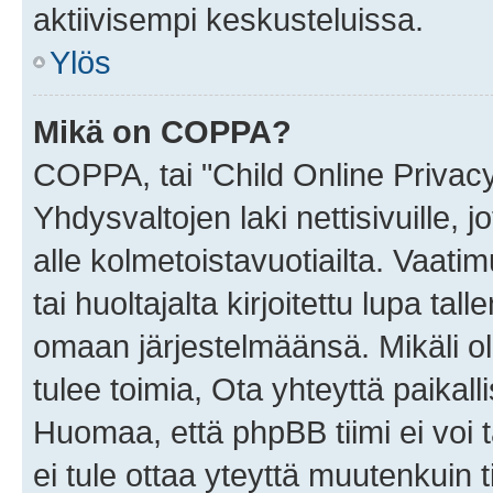
aktiivisempi keskusteluissa.
Ylös
Mikä on COPPA?
COPPA, tai "Child Online Privac
Yhdysvaltojen laki nettisivuille, 
alle kolmetoistavuotiailta. Vaa
tai huoltajalta kirjoitettu lupa ta
omaan järjestelmäänsä. Mikäli 
tulee toimia, Ota yhteyttä paika
Huomaa, että phpBB tiimi ei voi t
ei tule ottaa yteyttä muutenkuin t