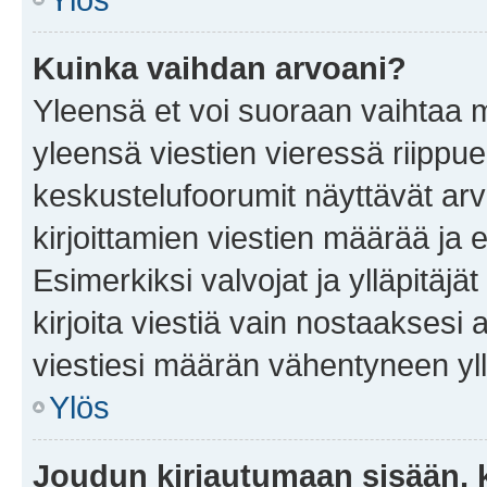
Kuinka vaihdan arvoani?
Yleensä et voi suoraan vaihtaa 
yleensä viestien vieressä riippu
keskustelufoorumit näyttävät ar
kirjoittamien viestien määrää ja er
Esimerkiksi valvojat ja ylläpitäjä
kirjoita viestiä vain nostaakses
viestiesi määrän vähentyneen yl
Ylös
Joudun kirjautumaan sisään, k