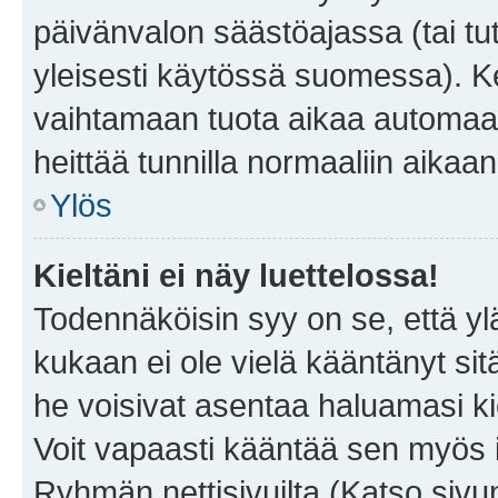
päivänvalon säästöajassa (tai tu
yleisesti käytössä suomessa). Ke
vaihtamaan tuota aikaa automaatti
heittää tunnilla normaaliin aikaan
Ylös
Kieltäni ei näy luettelossa!
Todennäköisin syy on se, että yläp
kukaan ei ole vielä kääntänyt sitä 
he voisivat asentaa haluamasi ki
Voit vapaasti kääntää sen myös i
Ryhmän nettisivuilta (Katso sivun