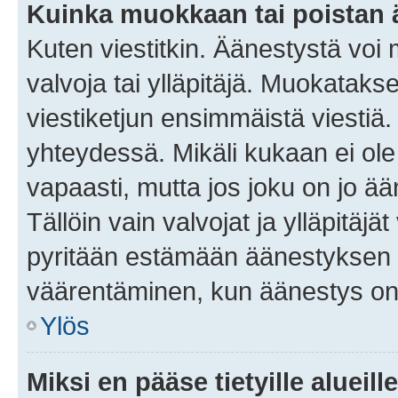
Kuinka muokkaan tai poistan
Kuten viestitkin. Äänestystä voi
valvoja tai ylläpitäjä. Muokatak
viestiketjun ensimmäistä viestiä
yhteydessä. Mikäli kukaan ei ol
vapaasti, mutta jos joku on jo ä
Tällöin vain valvojat ja ylläpitäjä
pyritään estämään äänestyksen 
väärentäminen, kun äänestys on
Ylös
Miksi en pääse tietyille alueill