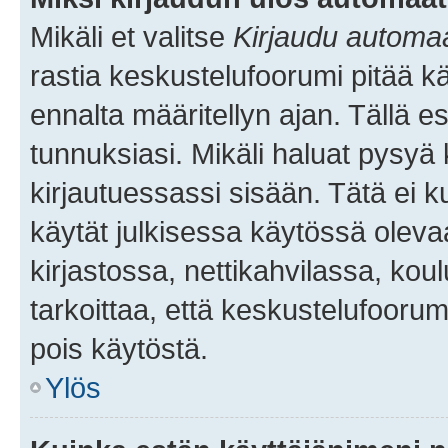
Mikäli et valitse
Kirjaudu automaat
rastia keskustelufoorumi pitää k
ennalta määritellyn ajan. Tällä e
tunnuksiasi. Mikäli haluat pysyä 
kirjautuessassi sisään. Tätä ei k
käytät julkisessa käytössä oleva
kirjastossa, nettikahvilassa, koul
tarkoittaa, että keskustelufoorum
pois käytöstä.
Ylös