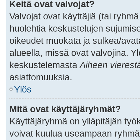
Keitä ovat valvojat?
Valvojat ovat käyttäjiä (tai ryhmä
huolehtia keskustelujen sujumise
oikeudet muokata ja sulkea/avata, 
alueella, missä ovat valvojina. Y
keskustelemasta
Aiheen vierest
asiattomuuksia.
Ylös
Mitä ovat käyttäjäryhmät?
Käyttäjäryhmä on ylläpitäjän työka
voivat kuulua useampaan ryhmään