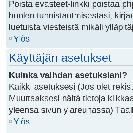
Poista evästeet-linkki poistaa p
huolen tunnistautmisestasi, kirja
luetuista viesteistä mikäli ylläpitä
Ylös
Käyttäjän asetukset
Kuinka vaihdan asetuksiani?
Kaikki asetuksesi (Jos olet rekist
Muuttaaksesi näitä tietoja klikka
yleensä sivun yläreunassa) Tääll
Ylös