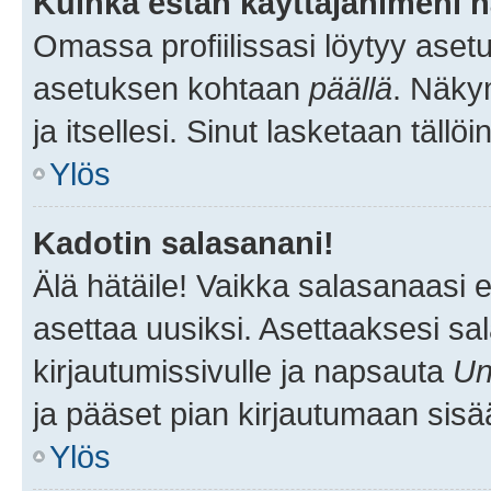
Kuinka estän käyttäjänimeni n
Omassa profiilissasi löytyy aset
asetuksen kohtaan
päällä
. Näkym
ja itsellesi. Sinut lasketaan tällö
Ylös
Kadotin salasanani!
Älä hätäile! Vaikka salasanaasi 
asettaa uusiksi. Asettaaksesi s
kirjautumissivulle ja napsauta
Un
ja pääset pian kirjautumaan sisä
Ylös