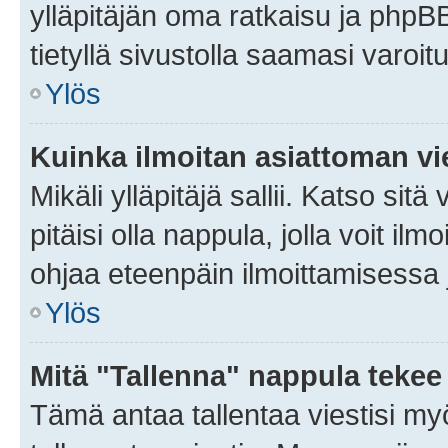
ylläpitäjän oma ratkaisu ja phpB
tietyllä sivustolla saamasi varoi
Ylös
Kuinka ilmoitan asiattoman vie
Mikäli ylläpitäjä sallii. Katso sitä
pitäisi olla nappula, jolla voit i
ohjaa eteenpäin ilmoittamisessa j
Ylös
Mitä "Tallenna" nappula tekee
Tämä antaa tallentaa viestisi m