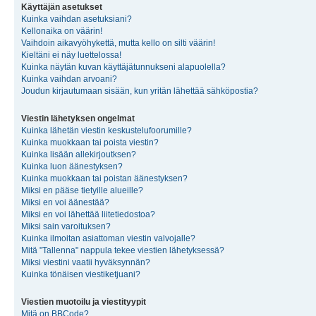
Käyttäjän asetukset
Kuinka vaihdan asetuksiani?
Kellonaika on väärin!
Vaihdoin aikavyöhykettä, mutta kello on silti väärin!
Kieltäni ei näy luettelossa!
Kuinka näytän kuvan käyttäjätunnukseni alapuolella?
Kuinka vaihdan arvoani?
Joudun kirjautumaan sisään, kun yritän lähettää sähköpostia?
Viestin lähetyksen ongelmat
Kuinka lähetän viestin keskustelufoorumille?
Kuinka muokkaan tai poista viestin?
Kuinka lisään allekirjoutksen?
Kuinka luon äänestyksen?
Kuinka muokkaan tai poistan äänestyksen?
Miksi en pääse tietyille alueille?
Miksi en voi äänestää?
Miksi en voi lähettää liitetiedostoa?
Miksi sain varoituksen?
Kuinka ilmoitan asiattoman viestin valvojalle?
Mitä "Tallenna" nappula tekee viestien lähetyksessä?
Miksi viestini vaatii hyväksynnän?
Kuinka tönäisen viestiketjuani?
Viestien muotoilu ja viestityypit
Mitä on BBCode?