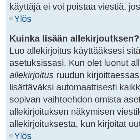
käyttäjä ei voi poistaa viestiä, jo
Ylös
Kuinka lisään allekirjoutksen?
Luo allekirjoitus käyttääksesi si
asetuksissasi. Kun olet luonut all
allekirjoitus
ruudun kirjoittaessasi
lisättäväksi automaattisesti kaikki
sopivan vaihtoehdon omista asetu
allekirjoituksen näkymisen viesti
allekirjoituksesta, kun kirjoitat uu
Ylös