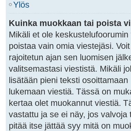
Ylös
Kuinka muokkaan tai poista vi
Mikäli et ole keskustelufoorumin y
poistaa vain omia viestejäsi. Voi
rajoitetun ajan sen luomisen jäl
valitsemastasi viestistä. Mikäli jo
lisätään pieni teksti osoittama
lukemaan viestiä. Tässä on mu
kertaa olet muokannut viestiä. Tä
vastattu ja se ei näy, jos valvoja
pitää itse jättää syy mitä on muo