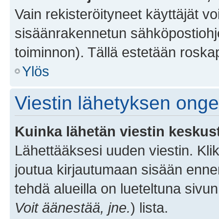
Vain rekisteröityneet käyttäjät v
sisäänrakennetun sähköpostiohjel
toiminnon). Tällä estetään roskap
Ylös
Viestin lähetyksen ong
Kuinka lähetän viestin keskus
Lähettääksesi uuden viestin. Kl
joutua kirjautumaan sisään ennen 
tehdä alueilla on lueteltuna sivun
Voit äänestää, jne.
) lista.