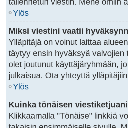
tallennetun viestin. Mene omiin a
Ylös
Miksi viestini vaatii hyväksyn
Ylläpitäjä on voinut laittaa alueen
täytyy ensin hyväksyä valvojien 
olet joutunut käyttäjäryhmään, jo
julkaisua. Ota yhteyttä ylläpitäjii
Ylös
Kuinka tönäisen viestiketjuan
Klikkaamalla "Tönäise" linkkiä voi
takaisin ensimmäiselle sivulle. M