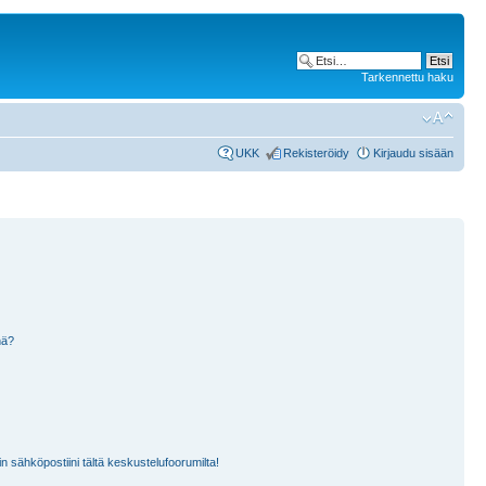
Tarkennettu haku
UKK
Rekisteröidy
Kirjaudu sisään
nä?
n sähköpostiini tältä keskustelufoorumilta!