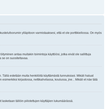
skustelufoorumin ylläpitoon varmistaaksesi, että et ole porttikiellossa. On myös
öityminen antaa muitakin toimintoja käyttöösi, jotka eivät ole sallittuja
ja se on suositeltavaa.
. Tällä estetään muita henkilöitä käyttämästä tunnuksiasi. Mikäli haluat
 esimerkiksi kirjastossa, nettikahvilassa, koulussa, jne... Mikäli et näe tätä
inut lasketaan tällöin piilotettujen käyttäjien lukumäärässä.