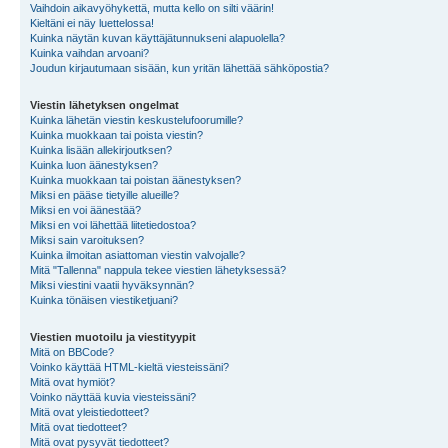
Vaihdoin aikavyöhykettä, mutta kello on silti väärin!
Kieltäni ei näy luettelossa!
Kuinka näytän kuvan käyttäjätunnukseni alapuolella?
Kuinka vaihdan arvoani?
Joudun kirjautumaan sisään, kun yritän lähettää sähköpostia?
Viestin lähetyksen ongelmat
Kuinka lähetän viestin keskustelufoorumille?
Kuinka muokkaan tai poista viestin?
Kuinka lisään allekirjoutksen?
Kuinka luon äänestyksen?
Kuinka muokkaan tai poistan äänestyksen?
Miksi en pääse tietyille alueille?
Miksi en voi äänestää?
Miksi en voi lähettää liitetiedostoa?
Miksi sain varoituksen?
Kuinka ilmoitan asiattoman viestin valvojalle?
Mitä "Tallenna" nappula tekee viestien lähetyksessä?
Miksi viestini vaatii hyväksynnän?
Kuinka tönäisen viestiketjuani?
Viestien muotoilu ja viestityypit
Mitä on BBCode?
Voinko käyttää HTML-kieltä viesteissäni?
Mitä ovat hymiöt?
Voinko näyttää kuvia viesteissäni?
Mitä ovat yleistiedotteet?
Mitä ovat tiedotteet?
Mitä ovat pysyvät tiedotteet?