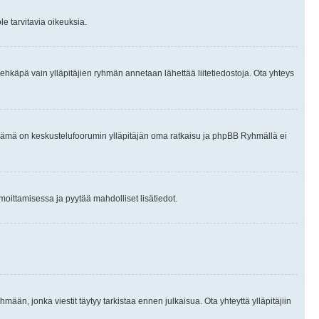
le tarvitavia oikeuksia.
tai ehkäpä vain ylläpitäjien ryhmän annetaan lähettää liitetiedostoja. Ota yhteys
en. Tämä on keskustelufoorumin ylläpitäjän oma ratkaisu ja phpBB Ryhmällä ei
ilmoittamisessa ja pyytää mahdolliset lisätiedot.
hmään, jonka viestit täytyy tarkistaa ennen julkaisua. Ota yhteyttä ylläpitäjiin