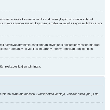
joitustesi määrää kasvaa tai minkä statuksen ylläpito on sinulle antanut.
 määrää ovatko avatarit käytössä ja mitkä voivat olla käytössä. Mikäli et voi
mit näyttävät arvonimiä osoittamaan käyttäjän kirjoittamien viestien määrää
ennäköisesti huomaat vain viestiesi määrän vähentyneen ylläpidon toimesta.
ään roskapostittajien toimintaa.
eteltuna sivun alalaidassa. (
Voit lähettää viestejä, Voit äänestää, jne.
) lista.