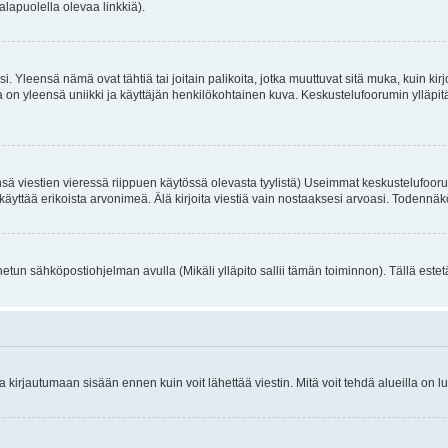
alapuolella olevaa linkkiä).
. Yleensä nämä ovat tähtiä tai joitain palikoita, jotka muuttuvat sitä muka, kuin kir
n yleensä uniikki ja käyttäjän henkilökohtainen kuva. Keskustelufoorumin ylläpitäjä
sä viestien vieressä riippuen käytössä olevasta tyylistä) Useimmat keskustelufooru
oivat käyttää erikoista arvonimeä. Älä kirjoita viestiä vain nostaaksesi arvoasi. Tod
netun sähköpostiohjelman avulla (Mikäli ylläpito sallii tämän toiminnon). Tällä estet
irjautumaan sisään ennen kuin voit lähettää viestin. Mitä voit tehdä alueilla on lu