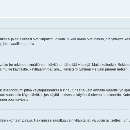
sesi ja salasanasi ovat kirjoitettu oikein. Mikäli nämä ovat oikein, ota yhteyttä ke
, joka vaatii korjausta.
ivatko he rekisteröitymättömien käyttäjien lähettää viestejä. Mutta kuitenkin. Rekister
s muille käyttäjille, käyttäjäryhmät, jne... Rekisteröityminen vie vain pienen hetken 
kustelufoorumi pitää käyttäjätunnuksesi kirjautuneena vain ennalta määritellyn ajan
an suositella käytettäväksi, jos käytät julkisessa käytössä olevaa tietokonetta. Kuten
innon pois käytöstä.
etuksen kohtaan
päällä
. Näkymisesi rajoittuu vain ylläpitäjiin, valvojiin ja itsellesi. S