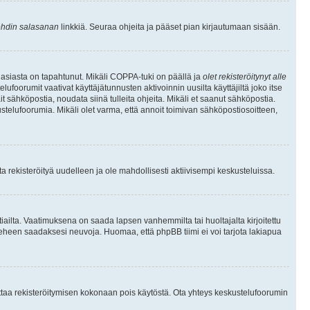
hdin salasanan
linkkiä. Seuraa ohjeita ja pääset pian kirjautumaan sisään.
 asiasta on tapahtunut. Mikäli COPPA-tuki on päällä ja
olet rekisteröitynyt alle
ufoorumit vaativat käyttäjätunnusten aktivoinnin uusilta käyttäjiltä joko itse
ait sähköpostia, noudata siinä tulleita ohjeita. Mikäli et saanut sähköpostia.
telufoorumia. Mikäli olet varma, että annoit toimivan sähköpostiosoitteen,
 rekisteröityä uudelleen ja ole mahdollisesti aktiivisempi keskusteluissa.
tiailta. Vaatimuksena on saada lapsen vanhemmilta tai huoltajalta kirjoitettu
ieheen saadaksesi neuvoja. Huomaa, että phpBB tiimi ei voi tarjota lakiapua
 ottaa rekisteröitymisen kokonaan pois käytöstä. Ota yhteys keskustelufoorumin