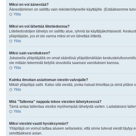
Miksi en voi äänestää?
Äänestäminen on sallittu vain rekisteröityneille käyttäjille. (Estääksemme tulos
Ylös
Miksi en voi lähettää liitetiedostoa?
Liitetiedostotjen lähetys on sallittu alue, ryhmä tai käyttäjäkohtaisesti. Keskus
ylläpitäjään, jos et ole varma miksi et voi lähettää liitteitä.
Ylös
Miksi sain varoituksen?
Jokaisella ylläpitäjällä on omat sääntösä ylläpitämällään keskustelufoorumilla
ole mitään tekemistä tietyllä sivustolla saamasi varoituksen kanssa.
Ylös
Kuinka ilmoitan asiattoman viestin valvojalle?
Mikäli ylläpitäjä sallii. Katso sitä viestiä, jonka haluat ilmoittaa ja siinä pitä
Ylös
Mitä "Tallenna" nappula tekee viestien lähetyksessä?
Tämä antaa tallentaa viestisi myöhempää lähetystä varten. Ladataksesi tallenn
Ylös
Miksi viestini vaatii hyväksynnän?
Ylläpitäjä on voinut laittaa alueen sellaiseksi, että sinne tulevat viestit täyty
selvittääksesi asian.