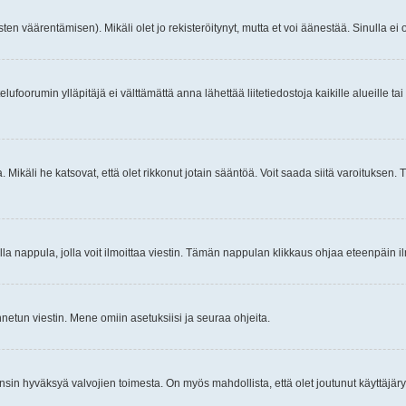
ten väärentämisen). Mikäli olet jo rekisteröitynyt, mutta et voi äänestää. Sinulla ei o
telufoorumin ylläpitäjä ei välttämättä anna lähettää liitetiedostoja kaikille alueille 
. Mikäli he katsovat, että olet rikkonut jotain sääntöä. Voit saada siitä varoituks
isi olla nappula, jolla voit ilmoittaa viestin. Tämän nappulan klikkaus ohjaa eteenpäin 
etun viestin. Mene omiin asetuksiisi ja seuraa ohjeita.
y ensin hyväksyä valvojien toimesta. On myös mahdollista, että olet joutunut käyttäjäry