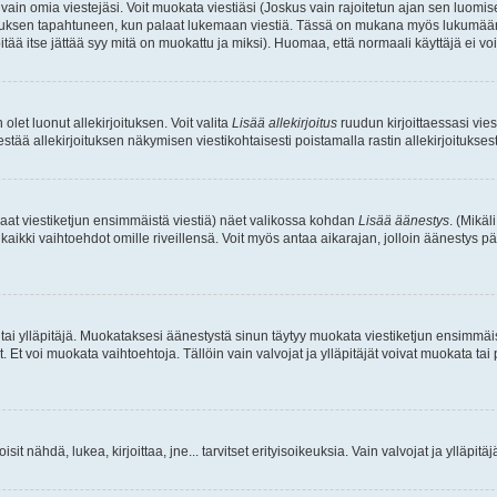
a vain omia viestejäsi. Voit muokata viestiäsi (Joskus vain rajoitetun ajan sen luom
okkauksen tapahtuneen, kun palaat lukemaan viestiä. Tässä on mukana myös lukumäärä
pitää itse jättää syy mitä on muokattu ja miksi). Huomaa, että normaali käyttäjä ei voi 
olet luonut allekirjoituksen. Voit valita
Lisää allekirjoitus
ruudun kirjoittaessasi viest
tää allekirjoituksen näkymisen viestikohtaisesti poistamalla rastin allekirjoituksesta,
aat viestiketjun ensimmäistä viestiä) näet valikossa kohdan
Lisää äänestys
. (Mikäl
aikki vaihtoehdot omille riveillensä. Voit myös antaa aikarajan, jolloin äänestys pä
 tai ylläpitäjä. Muokataksesi äänestystä sinun täytyy muokata viestiketjun ensimmäi
. Et voi muokata vaihtoehtoja. Tällöin vain valvojat ja ylläpitäjät voivat muokata 
 voisit nähdä, lukea, kirjoittaa, jne... tarvitset erityisoikeuksia. Vain valvojat ja ylläpi