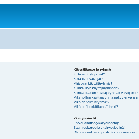
Käyttäjätasot ja ryhmät
Keitä ovat ylläpitäjät?
Keitä ovat valvojat?
Mitä ovat käyttäjäryhmät?
Kuinka liityn käyttäjäryhmään?
Kuinka pääsen käyttäjäryhmän valvojaksi?
Miksi joillain käyttäjäryhmä näkyy erivärise
Mikä on "oletusryhmä"?
Mikä on "henkilökunta" linkki?
Yksityisviestit
En voi lähettää yksitysiviestejä!
Saan roskapostia yksityisviestinä!
Olen saanut roskapostia tai herjaavan viesti