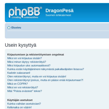
DragonPesä
Suomen lohikäärmeet
Etusivu
Usein kysyttyä
Kirjautumisen ja rekisteröitymisen ongelmat
Miksi en voi kirjautua sisään?
Miksi minun täytyy rekisteröityä?
Miksi kirjaudun ulos automaattisesti?
Kuinka estän käyttäjänimeni näkymästä paikallaolijoiden listassa?
Kadotin salasanani!
Olen rekisteröitynyt, mutta en voi kirjautua sisään!
Olen rekisteröitynyt joskus, mutta en pääse enää kirjautumaan?!
Mikä on COPPA?
Miksi en voi rekisteröityä?
Mitä “Poista evästeet” tekee?
Käyttäjän asetukset
Kuinka vaihdan asetuksiani?
Kellonaika on väärin!