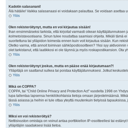
Kadotin salasanani!
Älä hätäile! Vaikka salasanaasi ei voidakaan palauttaa. Se voidaan asettaa 
Ylös
Olen rekisteröitynyt, mutta en voi kirjautua sisään!
Ihan ensimmäiseksi tarkista, että kirjoitat varmasti oikean käyttäjätunnukse
kolmetoistavuotiaana
. Sinun tulee noudattaa saamiasi ohjeita. Mikäli tämä ei 
suoritettuna tai ylläpidon toimesta ennen kuin voit kirjautua sisään. Kun rekiste
Oletko varma, että annoit toimivan sähköpostiosoitteen? Yksi syy aktivoinni
olet tarkistanut, että laatikkosi ei ole täynnä ja myös roskapostikansion. Ota yh
Ylös
Olen rekisteröitynyt joskus, mutta en pääse enää kirjautumaan?!
Ylläpitäjä on saattanut sulkea tai poistaa käyttäjätunnuksesi. Jotkut keskust
Ylös
Mikä on COPPA?
COPPA, tai "Child Online Privacy and Protection Act" vuodelta 1998 on Yhdysval
lupa tallentaa lapsensa henkilökohtaisia tietoja omaan järjestelmäänsä. Mikä
tässä asiassa ja heihin ei tule ottaa yteyttä muutenkuin tietyissä tapauksissa,
Ylös
Miksi en voi rekisteröityä?
Nettisivuston omistaja on voinut antaa porttikiellon IP-osoitteellesi tai estä
ylläpitäjiin saadaksesi lisää tietoa.