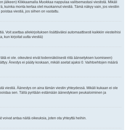
isen jälkeen) Klikkaamalla
Muokkaa
nappulaa valitsemastasi viestistä. Mikäli
, kuinka monta kertaa olet muokannut viestiä. Tämä näkyy vain, jos viestiin
poistaa viestiä, jos siihen on vastattu.
iä. Voit asettaa allekirjoituksen lisättäväksi automaattisesti kaikkiin viesteihisi
 kun kirjoitat uutta viestiä)
i tätä ei ole. oikeutesi eivät todennäköisesti riitä äänsetyksen luomiseen)
ättyy. Änestys ei pääty koskaan, mikäli asetat ajaksi 0. Vaihtoehtojen määrä
stä viestiä. Äänestys on aina tämän viestin yhteydessä. Mikäli kukaan ei ole
tai poistaa sen. Tällä pyritään estämään äänestyksen peukaloiminen ja
täjät voivat antaa näitä oikeuksia, joten ota yhteyttä heihin.