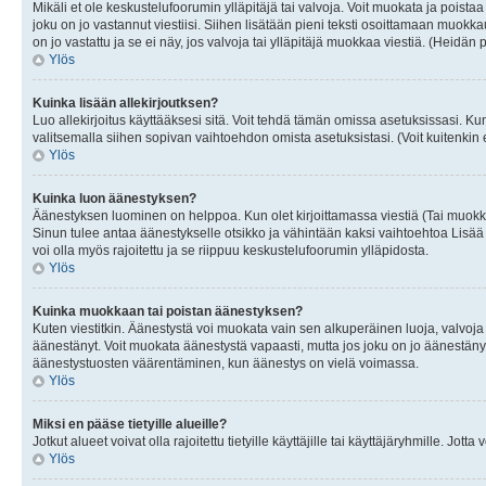
Mikäli et ole keskustelufoorumin ylläpitäjä tai valvoja. Voit muokata ja poista
joku on jo vastannut viestiisi. Siihen lisätään pieni teksti osoittamaan mu
on jo vastattu ja se ei näy, jos valvoja tai ylläpitäjä muokkaa viestiä. (Heidän 
Ylös
Kuinka lisään allekirjoutksen?
Luo allekirjoitus käyttääksesi sitä. Voit tehdä tämän omissa asetuksissasi. Kun 
valitsemalla siihen sopivan vaihtoehdon omista asetuksistasi. (Voit kuitenkin es
Ylös
Kuinka luon äänestyksen?
Äänestyksen luominen on helppoa. Kun olet kirjoittamassa viestiä (Tai muokk
Sinun tulee antaa äänestykselle otsikko ja vähintään kaksi vaihtoehtoa Lisää k
voi olla myös rajoitettu ja se riippuu keskustelufoorumin ylläpidosta.
Ylös
Kuinka muokkaan tai poistan äänestyksen?
Kuten viestitkin. Äänestystä voi muokata vain sen alkuperäinen luoja, valvoja
äänestänyt. Voit muokata äänestystä vapaasti, mutta jos joku on jo äänestänyt
äänestystuosten väärentäminen, kun äänestys on vielä voimassa.
Ylös
Miksi en pääse tietyille alueille?
Jotkut alueet voivat olla rajoitettu tietyille käyttäjille tai käyttäjäryhmille. Jotta
Ylös