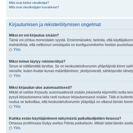
Mitä ovat lukitut viestiketjut?
Mitä ovat viestiketjujen kuvakkeet?
Kirjautumisen ja rekisteröitymisen ongelmat
Miksi en voi kirjautua sisään?
Tämä voi johtua monestakin syystä. Ensimmäiseksi, tarkista, että käyttäjätunnuk
mahdollista, että nettisivun omistajalla on konfigurointivirhe heidän puolellaan
Ylös
Miksi minun täytyy rekisteröityä?
Sinun ei välttämättä tarvitse. Se on keskustelufoorumin ylläpitäjistä kiinni sall
vieraille, kuten Avatar-kuvan määrittäminen, yksityisviestit, sähköpostin lähety
Ylös
Miksi kirjaudun ulos automaattisesti?
Mikäli et valitse
Kirjaudu automaattisesti sisään jokaisella käynnillä
rastia kes
pysyä kirjautuneena laita rasti ruutuun kirjautuessassi sisään. Tätä ei kuitenka
ruutua se tarkoittaa, että keskustelufoorumin ylläpitäjä on ottanut tämän toim
Ylös
Kuinka estän käyttäjänimeni näkymästä paikallaolijoiden listassa?
Omassa profiilissasi löytyy asetus
Piilota paikallaolo
. Mikäli laitat tämän as
Ylös