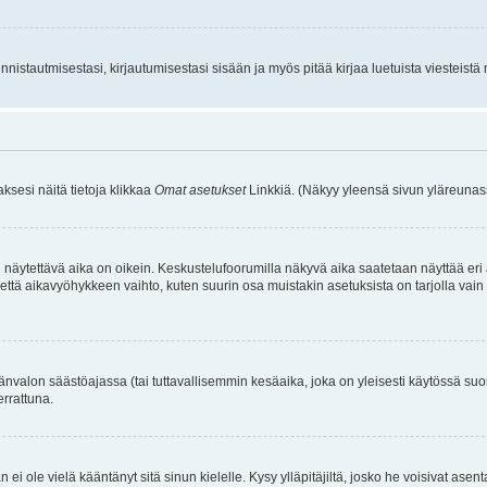
istautmisestasi, kirjautumisestasi sisään ja myös pitää kirjaa luetuista viesteistä mi
aksesi näitä tietoja klikkaa
Omat asetukset
Linkkiä. (Näkyy yleensä sivun yläreunass
 näytettävä aika on oikein. Keskustelufoorumilla näkyvä aika saatetaan näyttää eri
aikavyöhykkeen vaihto, kuten suurin osa muistakin asetuksista on tarjolla vain rekist
änvalon säästöajassa (tai tuttavallisemmin kesäaika, joka on yleisesti käytössä su
errattuna.
an ei ole vielä kääntänyt sitä sinun kielelle. Kysy ylläpitäjiltä, josko he voisivat a