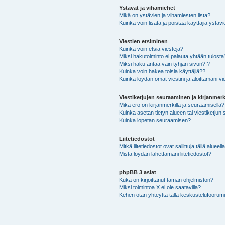
Ystävät ja vihamiehet
Mikä on ystävien ja vihamiesten lista?
Kuinka voin lisätä ja poistaa käyttäjiä ystävi
Viestien etsiminen
Kuinka voin etsiä viestejä?
Miksi hakutoiminto ei palauta yhtään tulosta
Miksi haku antaa vain tyhjän sivun?!?
Kuinka voin hakea toisia käyttäjiä??
Kuinka löydän omat viestini ja aloittamani vie
Viestiketjujen seuraaminen ja kirjanmerk
Mikä ero on kirjanmerkillä ja seuraamisella?
Kuinka asetan tietyn alueen tai viestiketjun
Kuinka lopetan seuraamisen?
Liitetiedostot
Mitkä liitetiedostot ovat sallittuja tällä alueell
Mistä löydän lähettämäni liitetiedostot?
phpBB 3 asiat
Kuka on kirjoittanut tämän ohjelmiston?
Miksi toimintoa X ei ole saatavilla?
Kehen otan yhteyttä tällä keskustelufoorumilla