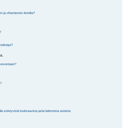
en ja vihamiesten listoilta?
?
stiketjut?
it.
 seurantaan?
a?
 esiintyvistä loukkaavista ja/tai laittomista asioista