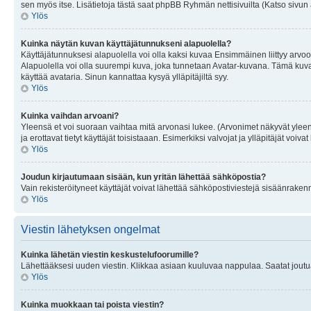
sen myös itse. Lisätietoja tästä saat phpBB Ryhmän nettisivuilta (Katso sivun 
Ylös
Kuinka näytän kuvan käyttäjätunnukseni alapuolella?
Käyttäjätunnuksesi alapuolella voi olla kaksi kuvaa Ensimmäinen liittyy arvoosi
Alapuolella voi olla suurempi kuva, joka tunnetaan Avatar-kuvana. Tämä kuva o
käyttää avataria. Sinun kannattaa kysyä ylläpitäjiltä syy.
Ylös
Kuinka vaihdan arvoani?
Yleensä et voi suoraan vaihtaa mitä arvonasi lukee. (Arvonimet näkyvät yleen
ja erottavat tietyt käyttäjät toisistaaan. Esimerkiksi valvojat ja ylläpitäjät v
Ylös
Joudun kirjautumaan sisään, kun yritän lähettää sähköpostia?
Vain rekisteröityneet käyttäjät voivat lähettää sähköpostiviestejä sisäänraken
Ylös
Viestin lähetyksen ongelmat
Kuinka lähetän viestin keskustelufoorumille?
Lähettääksesi uuden viestin. Klikkaa asiaan kuuluvaa nappulaa. Saatat joutua k
Ylös
Kuinka muokkaan tai poista viestin?