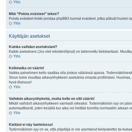
Ylös
Mitä “Poista evästeet” tekee?
Poista evästeet-linkki poistaa phpBB3 luomat evästeet, jotka pitävät huolen tunn
Ylös
Käyttäjän asetukset
Kuinka vaihdan asetuksiani?
Kaikki asetuksesi (Jos olet rekisteröitynyt) on tallennettu tietokantaan. Muutta
Ylös
Kellonaika on väärin!
Vaikka palvelimen kello saattaa olla joskus väärässä ajassa. Todennäköisesti
Sinun tulee muuttaa aikavyöhykkeen asetuksia omasta profiilistasi. Huomaa, että 
hyvä tilaisuus!
Ylös
Vaihdoin aikavyöhykettä, mutta kello on silti väärin!
Mikäli vaihdoit aikavyöhykkeen varmasti oikeaksi. Todennäköisin syy on päiv
automaattisesti, joten kesällä tuo aika voi heittää tunnilla normaaliin aikaan v
Ylös
Kieltäni ei näy luettelossa!
Todennäköisin syy on se, että yläpitäjä ei ole asentanut kielipakettia tai kuka