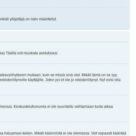
käli ylläpitäjä on näin määritellyt.
a) Täällä voit muokata asetuksiasi.
 aikavyöhykkeen mukaan, kuin se missä sinä olet. Mikäli tämä on se syy.
eröityneille käyttäjille. Joten jos et ole jo rekisteröitynyt. Nyt voisi olla
omessa). Keskustelufoorumia ei ole suuniteltu vaihtamaan tuota aikaa
sentaa haluamasi kielen. Mikäli käännöstä ei ole olemassa. Voit vapaasti kääntää