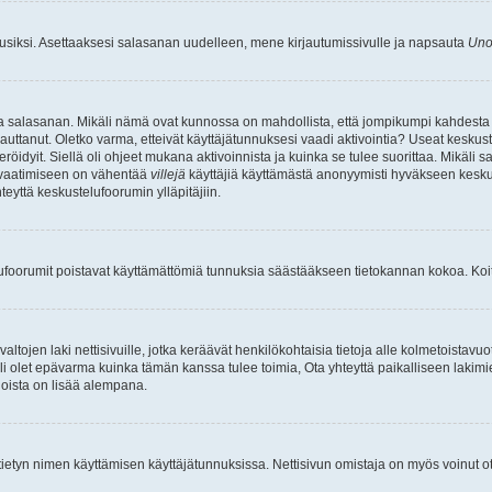
uusiksi. Asettaaksesi salasanan uudelleen, mene kirjautumissivulle ja napsauta
Uno
n ja salasanan. Mikäli nämä ovat kunnossa on mahdollista, että jompikumpi kahdesta
auttanut. Oletko varma, etteivät käyttäjätunnuksesi vaadi aktivointia? Useat keskustel
röidyit. Siellä oli ohjeet mukana aktivoinnista ja kuinka se tulee suorittaa. Mikäli s
n vaatimiseen on vähentää
villejä
käyttäjiä käyttämästä anonyymisti hyväkseen keskus
teyttä keskustelufoorumin ylläpitäjiin.
elufoorumit poistavat käyttämättömiä tunnuksia säästääkseen tietokannan kokoa. Koita
tojen laki nettisivuille, jotka keräävät henkilökohtaisia tietoja alle kolmetoistavuo
li olet epävarma kuinka tämän kanssa tulee toimia, Ota yhteyttä paikalliseen lakim
 joista on lisää alempana.
nyt tietyn nimen käyttämisen käyttäjätunnuksissa. Nettisivun omistaja on myös voinut