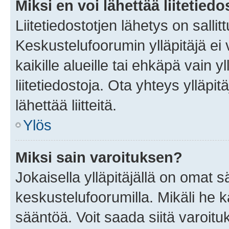
Miksi en voi lähettää liitetied
Liitetiedostotjen lähetys on sallit
Keskustelufoorumin ylläpitäjä ei v
kaikille alueille tai ehkäpä vain 
liitetiedostoja. Ota yhteys ylläpit
lähettää liitteitä.
Ylös
Miksi sain varoituksen?
Jokaisella ylläpitäjällä on omat 
keskustelufoorumilla. Mikäli he ka
sääntöä. Voit saada siitä varoi