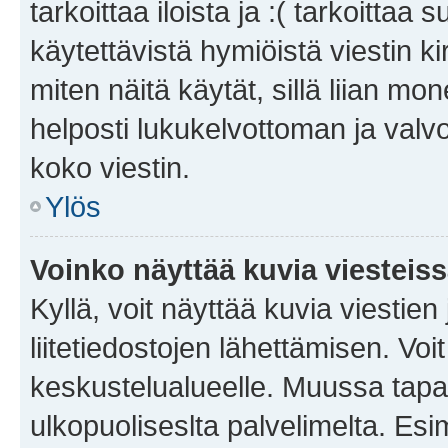
tarkoittaa iloista ja :( tarkoittaa 
käytettävistä hymiöistä viestin k
miten näitä käytät, sillä liian m
helposti lukukelvottoman ja valvo
koko viestin.
Ylös
Voinko näyttää kuvia viesteis
Kyllä, voit näyttää kuvia viestien 
liitetiedostojen lähettämisen. Vo
keskustelualueelle. Muussa tapa
ulkopuoliseslta palvelimelta. Es