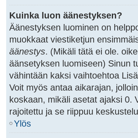
Kuinka luon äänestyksen?
Äänestyksen luominen on helppoa.
muokkaat viestiketjun ensimmäis
äänestys
. (Mikäli tätä ei ole. oik
äänsetyksen luomiseen) Sinun tu
vähintään kaksi vaihtoehtoa Lisää
Voit myös antaa aikarajan, jolloi
koskaan, mikäli asetat ajaksi 0.
rajoitettu ja se riippuu keskustel
Ylös