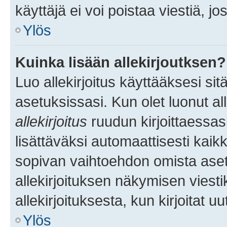
käyttäjä ei voi poistaa viestiä, jo
Ylös
Kuinka lisään allekirjoutksen?
Luo allekirjoitus käyttääksesi si
asetuksissasi. Kun olet luonut all
allekirjoitus
ruudun kirjoittaessasi
lisättäväksi automaattisesti kaikki
sopivan vaihtoehdon omista asetu
allekirjoituksen näkymisen viesti
allekirjoituksesta, kun kirjoitat uu
Ylös