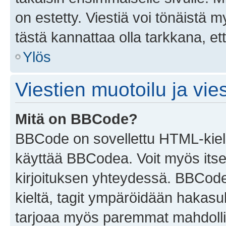
on estetty. Viestiä voi tönäistä m
tästä kannattaa olla tarkkana, e
Ylös
Viestien muotoilu ja vies
Mitä on BBCode?
BBCode on sovellettu HTML-kieles
käyttää BBCodea. Voit myös itse
kirjoituksen yhteydessä. BBCode 
kieltä, tagit ympäröidään hakasului
tarjoaa myös paremmat mahdollis