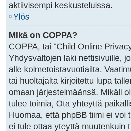
aktiivisempi keskusteluissa.
Ylös
Mikä on COPPA?
COPPA, tai "Child Online Privac
Yhdysvaltojen laki nettisivuille, 
alle kolmetoistavuotiailta. Vaa
tai huoltajalta kirjoitettu lupa ta
omaan järjestelmäänsä. Mikäli 
tulee toimia, Ota yhteyttä paika
Huomaa, että phpBB tiimi ei voi t
ei tule ottaa yteyttä muutenkuin t