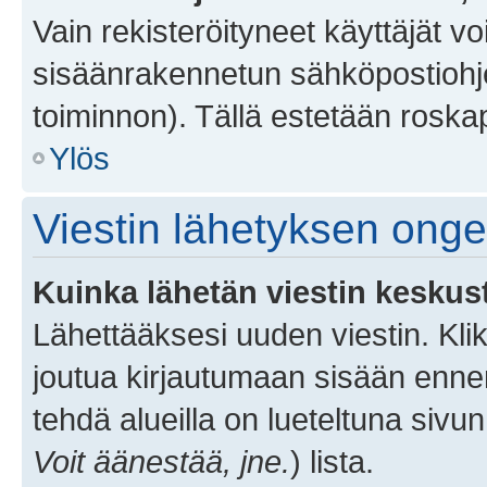
Vain rekisteröityneet käyttäjät v
sisäänrakennetun sähköpostiohjel
toiminnon). Tällä estetään roskap
Ylös
Viestin lähetyksen ong
Kuinka lähetän viestin keskus
Lähettääksesi uuden viestin. Kl
joutua kirjautumaan sisään ennen 
tehdä alueilla on lueteltuna sivun
Voit äänestää, jne.
) lista.