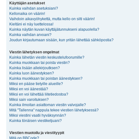
Käyttäjän asetukset
Kuinka vaihdan asetuksiani?
Kellonaika on väärin!
Vaihdoin aikavyöhykettä, mutta kello on silti väärin!
Kieltäni ei näy luettelossa!
Kuinka näytän kuvan käyttäjätunnukseni alapuolella?
Kuinka vaihdan arvoani?
Joudun kirjautumaan sisään, kun yritän lähettää sähköpostia?
Viestin lähetyksen ongelmat
Kuinka lähetän viestin keskustelufoorumille?
Kuinka muokkaan tai poista viestin?
Kuinka lisään allekirjoutksen?
Kuinka luon äänestyksen?
Kuinka muokkaan tai poistan äänestyksen?
Miksi en pääse tietyille alueille?
Miksi en voi äänestää?
Miksi en voi lähettää liitetiedostoa?
Miksi sain varoituksen?
Kuinka ilmoitan asiattoman viestin valvojalle?
Mitä "Tallenna" nappula tekee viestien lähetyksessä?
Miksi viestini vaatii hyväksynnän?
Kuinka tönäisen viestiketjuani?
Viestien muotoilu ja viestityypit
Mitä on BBCode?