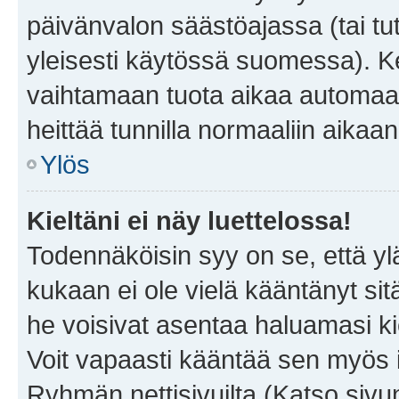
päivänvalon säästöajassa (tai tu
yleisesti käytössä suomessa). Ke
vaihtamaan tuota aikaa automaatti
heittää tunnilla normaaliin aikaan
Ylös
Kieltäni ei näy luettelossa!
Todennäköisin syy on se, että yläp
kukaan ei ole vielä kääntänyt sitä 
he voisivat asentaa haluamasi ki
Voit vapaasti kääntää sen myös i
Ryhmän nettisivuilta (Katso sivun