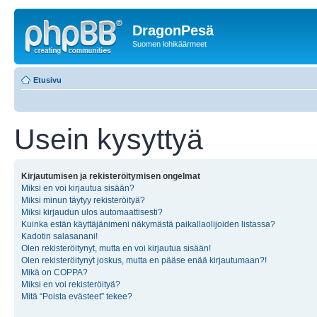
DragonPesä
Suomen lohikäärmeet
Etusivu
Usein kysyttyä
Kirjautumisen ja rekisteröitymisen ongelmat
Miksi en voi kirjautua sisään?
Miksi minun täytyy rekisteröityä?
Miksi kirjaudun ulos automaattisesti?
Kuinka estän käyttäjänimeni näkymästä paikallaolijoiden listassa?
Kadotin salasanani!
Olen rekisteröitynyt, mutta en voi kirjautua sisään!
Olen rekisteröitynyt joskus, mutta en pääse enää kirjautumaan?!
Mikä on COPPA?
Miksi en voi rekisteröityä?
Mitä “Poista evästeet” tekee?