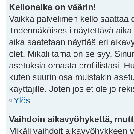
Kellonaika on väärin!
Vaikka palvelimen kello saattaa 
Todennäköisesti näytettävä aika
aika saatetaan näyttää eri aika
olet. Mikäli tämä on se syy. Si
asetuksia omasta profiilistasi. 
kuten suurin osa muistakin asetuks
käyttäjille. Joten jos et ole jo rek
Ylös
Vaihdoin aikavyöhykettä, mutta 
Mikäli vaihdoit aikavyöhykkeen 