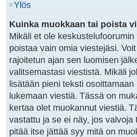
Ylös
Kuinka muokkaan tai poista vi
Mikäli et ole keskustelufoorumin y
poistaa vain omia viestejäsi. Voi
rajoitetun ajan sen luomisen jäl
valitsemastasi viestistä. Mikäli jo
lisätään pieni teksti osoittama
lukemaan viestiä. Tässä on mu
kertaa olet muokannut viestiä. Tä
vastattu ja se ei näy, jos valvoja
pitää itse jättää syy mitä on muo