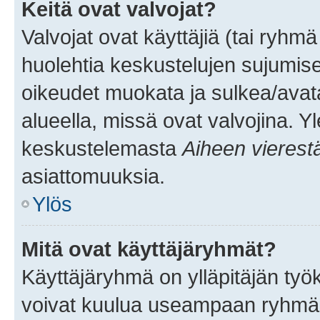
Keitä ovat valvojat?
Valvojat ovat käyttäjiä (tai ryhmä
huolehtia keskustelujen sujumise
oikeudet muokata ja sulkea/avata, 
alueella, missä ovat valvojina. Y
keskustelemasta
Aiheen vierest
asiattomuuksia.
Ylös
Mitä ovat käyttäjäryhmät?
Käyttäjäryhmä on ylläpitäjän työka
voivat kuulua useampaan ryhmään