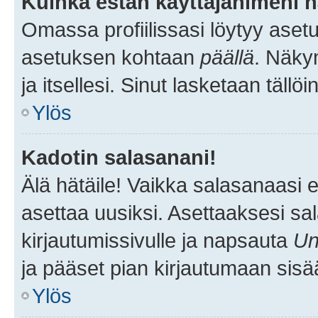
Kuinka estän käyttäjänimeni n
Omassa profiilissasi löytyy aset
asetuksen kohtaan
päällä
. Näkym
ja itsellesi. Sinut lasketaan tällö
Ylös
Kadotin salasanani!
Älä hätäile! Vaikka salasanaasi 
asettaa uusiksi. Asettaaksesi s
kirjautumissivulle ja napsauta
Un
ja pääset pian kirjautumaan sisä
Ylös