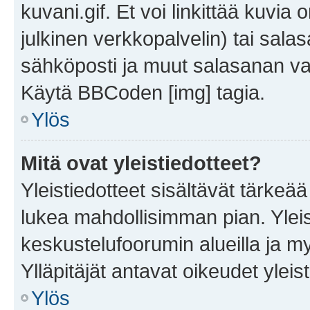
kuvani.gif. Et voi linkittää kuvia 
julkinen verkkopalvelin) tai sala
sähköposti ja muut salasanan vaa
Käytä BBCoden [img] tagia.
Ylös
Mitä ovat yleistiedotteet?
Yleistiedotteet sisältävät tärkeä
lukea mahdollisimman pian. Yleis
keskustelufoorumin alueilla ja m
Ylläpitäjät antavat oikeudet yleis
Ylös