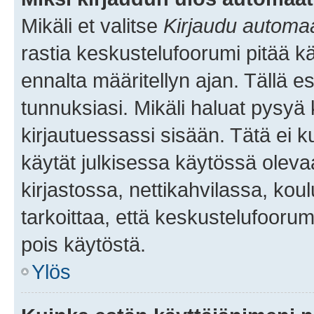
Mikäli et valitse
Kirjaudu automaat
rastia keskustelufoorumi pitää k
ennalta määritellyn ajan. Tällä e
tunnuksiasi. Mikäli haluat pysyä 
kirjautuessassi sisään. Tätä ei k
käytät julkisessa käytössä oleva
kirjastossa, nettikahvilassa, koul
tarkoittaa, että keskustelufoorum
pois käytöstä.
Ylös