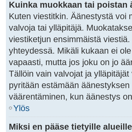
Kuinka muokkaan tai poistan
Kuten viestitkin. Äänestystä voi
valvoja tai ylläpitäjä. Muokatak
viestiketjun ensimmäistä viestiä
yhteydessä. Mikäli kukaan ei ol
vapaasti, mutta jos joku on jo ä
Tällöin vain valvojat ja ylläpitäjä
pyritään estämään äänestyksen 
väärentäminen, kun äänestys on
Ylös
Miksi en pääse tietyille alueill