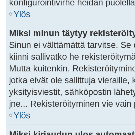
konfigurointivirhe heidän puolella
Ylös
Miksi minun täytyy rekisteröit
Sinun ei välttämättä tarvitse. Se
kiinni sallivatko he rekisteröitym
Mutta kuitenkin. Rekisteröitymine
jotka eivät ole sallittuja vierail
yksityisviestit, sähköpostin lähet
jne... Rekisteröityminen vie vain
Ylös
Miksi kirjaudun ulos automaat