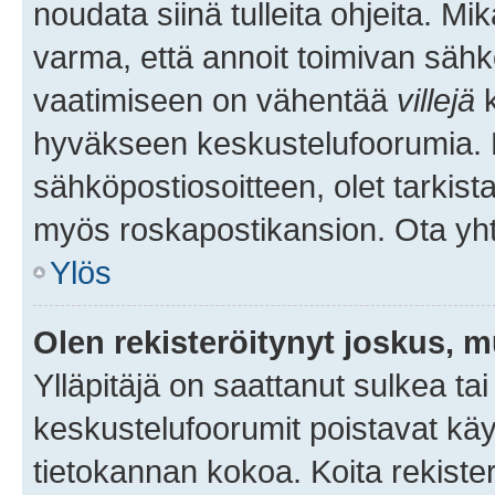
noudata siinä tulleita ohjeita. Mi
varma, että annoit toimivan sähk
vaatimiseen on vähentää
villejä
k
hyväkseen keskustelufoorumia. Mi
sähköpostiosoitteen, olet tarkista
myös roskapostikansion. Ota yhte
Ylös
Olen rekisteröitynyt joskus, 
Ylläpitäjä on saattanut sulkea ta
keskustelufoorumit poistavat k
tietokannan kokoa. Koita rekister