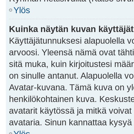
Ylös
Kuinka näytän kuvan käyttäjä
Käyttäjätunnuksesi alapuolella vo
arvoosi. Yleensä nämä ovat tähtiä 
sitä muka, kuin kirjoitustesi mää
on sinulle antanut. Alapuolella v
Avatar-kuvana. Tämä kuva on yle
henkilökohtainen kuva. Keskuste
avatarit käytössä ja mitkä voivat 
avataria. Sinun kannattaa kysyä yl
Ylös