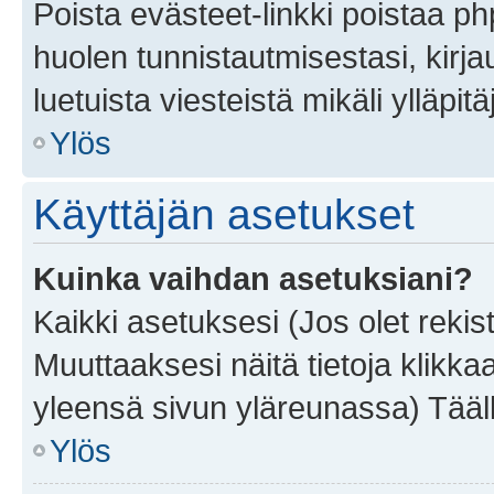
Poista evästeet-linkki poistaa p
huolen tunnistautmisestasi, kirja
luetuista viesteistä mikäli ylläpitä
Ylös
Käyttäjän asetukset
Kuinka vaihdan asetuksiani?
Kaikki asetuksesi (Jos olet rekist
Muuttaaksesi näitä tietoja klikka
yleensä sivun yläreunassa) Tääll
Ylös