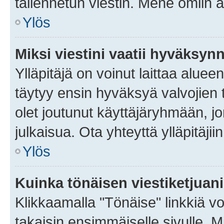
tallennetun viestin. Mene omiin a
Ylös
Miksi viestini vaatii hyväksyn
Ylläpitäjä on voinut laittaa alueen
täytyy ensin hyväksyä valvojien 
olet joutunut käyttäjäryhmään, jo
julkaisua. Ota yhteyttä ylläpitäjii
Ylös
Kuinka tönäisen viestiketjuan
Klikkaamalla "Tönäise" linkkiä voi
takaisin ensimmäiselle sivulle. M