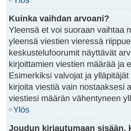
Kuinka vaihdan arvoani?
Yleensä et voi suoraan vaihtaa 
yleensä viestien vieressä riippu
keskustelufoorumit näyttävät ar
kirjoittamien viestien määrää ja er
Esimerkiksi valvojat ja ylläpitäjä
kirjoita viestiä vain nostaakses
viestiesi määrän vähentyneen yl
Ylös
Joudun kirjautumaan sisään, k