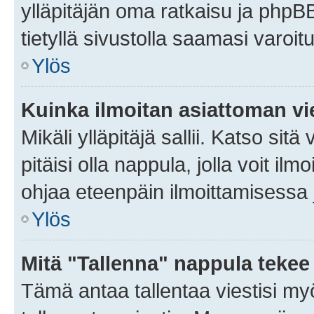
ylläpitäjän oma ratkaisu ja phpB
tietyllä sivustolla saamasi varoi
Ylös
Kuinka ilmoitan asiattoman vie
Mikäli ylläpitäjä sallii. Katso sitä
pitäisi olla nappula, jolla voit i
ohjaa eteenpäin ilmoittamisessa j
Ylös
Mitä "Tallenna" nappula tekee
Tämä antaa tallentaa viestisi m