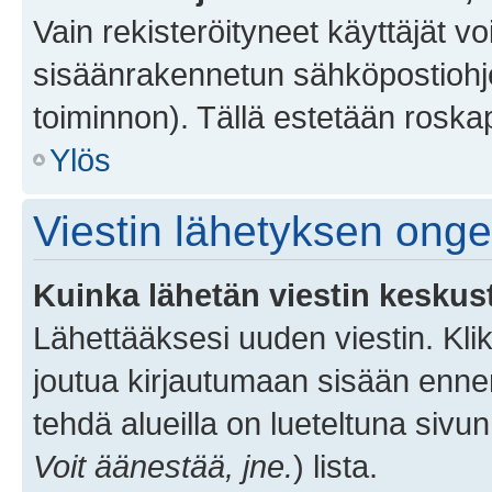
Vain rekisteröityneet käyttäjät v
sisäänrakennetun sähköpostiohjel
toiminnon). Tällä estetään roskap
Ylös
Viestin lähetyksen ong
Kuinka lähetän viestin keskus
Lähettääksesi uuden viestin. Kl
joutua kirjautumaan sisään ennen 
tehdä alueilla on lueteltuna sivun
Voit äänestää, jne.
) lista.