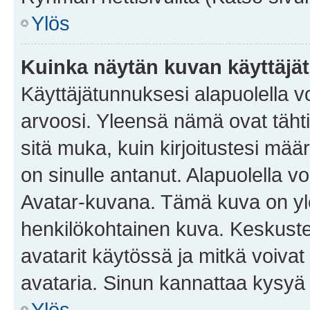
Ylös
Kuinka näytän kuvan käyttäjä
Käyttäjätunnuksesi alapuolella vo
arvoosi. Yleensä nämä ovat tähtiä 
sitä muka, kuin kirjoitustesi mää
on sinulle antanut. Alapuolella v
Avatar-kuvana. Tämä kuva on yle
henkilökohtainen kuva. Keskuste
avatarit käytössä ja mitkä voivat 
avataria. Sinun kannattaa kysyä yl
Ylös