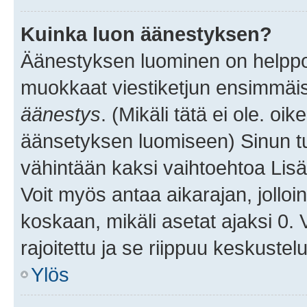
Kuinka luon äänestyksen?
Äänestyksen luominen on helppoa.
muokkaat viestiketjun ensimmäis
äänestys
. (Mikäli tätä ei ole. oik
äänsetyksen luomiseen) Sinun tu
vähintään kaksi vaihtoehtoa Lisää
Voit myös antaa aikarajan, jolloi
koskaan, mikäli asetat ajaksi 0.
rajoitettu ja se riippuu keskustel
Ylös