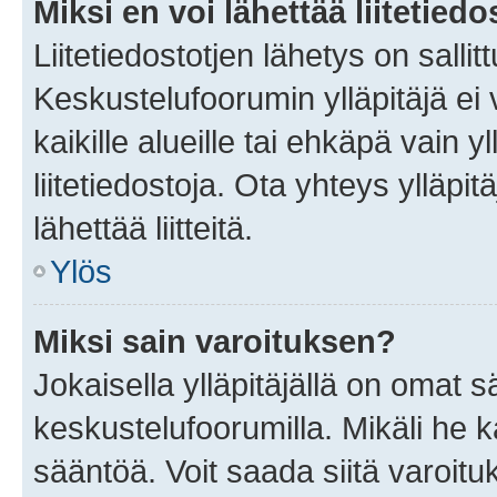
Miksi en voi lähettää liitetied
Liitetiedostotjen lähetys on sallit
Keskustelufoorumin ylläpitäjä ei v
kaikille alueille tai ehkäpä vain 
liitetiedostoja. Ota yhteys ylläpit
lähettää liitteitä.
Ylös
Miksi sain varoituksen?
Jokaisella ylläpitäjällä on omat 
keskustelufoorumilla. Mikäli he ka
sääntöä. Voit saada siitä varoi