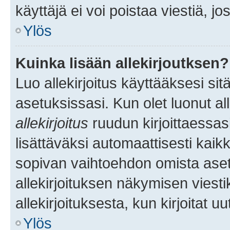
käyttäjä ei voi poistaa viestiä, jo
Ylös
Kuinka lisään allekirjoutksen?
Luo allekirjoitus käyttääksesi si
asetuksissasi. Kun olet luonut all
allekirjoitus
ruudun kirjoittaessasi
lisättäväksi automaattisesti kaikki
sopivan vaihtoehdon omista asetu
allekirjoituksen näkymisen viesti
allekirjoituksesta, kun kirjoitat uu
Ylös