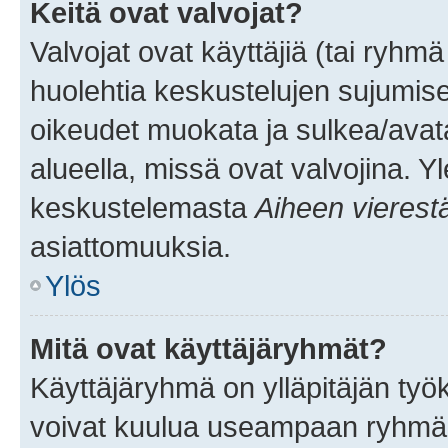
Keitä ovat valvojat?
Valvojat ovat käyttäjiä (tai ryhmä
huolehtia keskustelujen sujumise
oikeudet muokata ja sulkea/avata, 
alueella, missä ovat valvojina. Y
keskustelemasta
Aiheen vierest
asiattomuuksia.
Ylös
Mitä ovat käyttäjäryhmät?
Käyttäjäryhmä on ylläpitäjän työka
voivat kuulua useampaan ryhmään