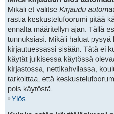
Mikäli et valitse
Kirjaudu automaat
rastia keskustelufoorumi pitää k
ennalta määritellyn ajan. Tällä e
tunnuksiasi. Mikäli haluat pysyä 
kirjautuessassi sisään. Tätä ei k
käytät julkisessa käytössä oleva
kirjastossa, nettikahvilassa, koul
tarkoittaa, että keskustelufoorum
pois käytöstä.
Ylös