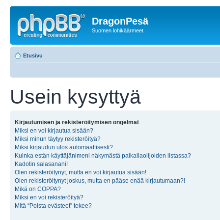
DragonPesä
Suomen lohikäärmeet
Etusivu
Usein kysyttyä
Kirjautumisen ja rekisteröitymisen ongelmat
Miksi en voi kirjautua sisään?
Miksi minun täytyy rekisteröityä?
Miksi kirjaudun ulos automaattisesti?
Kuinka estän käyttäjänimeni näkymästä paikallaolijoiden listassa?
Kadotin salasanani!
Olen rekisteröitynyt, mutta en voi kirjautua sisään!
Olen rekisteröitynyt joskus, mutta en pääse enää kirjautumaan?!
Mikä on COPPA?
Miksi en voi rekisteröityä?
Mitä “Poista evästeet” tekee?