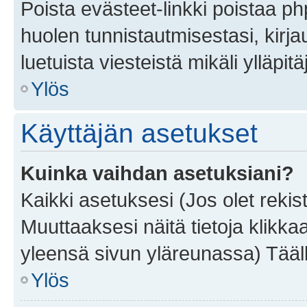
Poista evästeet-linkki poistaa p
huolen tunnistautmisestasi, kirja
luetuista viesteistä mikäli ylläpitä
Ylös
Käyttäjän asetukset
Kuinka vaihdan asetuksiani?
Kaikki asetuksesi (Jos olet rekist
Muuttaaksesi näitä tietoja klikka
yleensä sivun yläreunassa) Tääll
Ylös