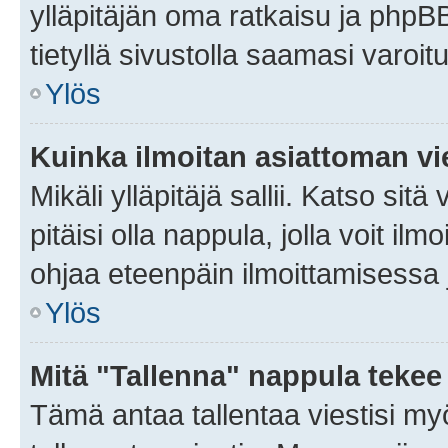
ylläpitäjän oma ratkaisu ja phpB
tietyllä sivustolla saamasi varoi
Ylös
Kuinka ilmoitan asiattoman vie
Mikäli ylläpitäjä sallii. Katso sitä
pitäisi olla nappula, jolla voit i
ohjaa eteenpäin ilmoittamisessa j
Ylös
Mitä "Tallenna" nappula tekee
Tämä antaa tallentaa viestisi m