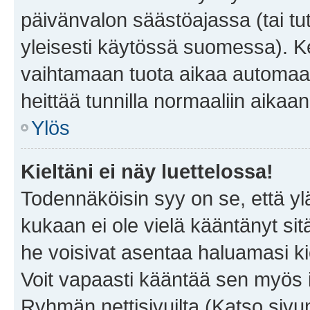
päivänvalon säästöajassa (tai tu
yleisesti käytössä suomessa). Ke
vaihtamaan tuota aikaa automaatti
heittää tunnilla normaaliin aikaan
Ylös
Kieltäni ei näy luettelossa!
Todennäköisin syy on se, että yläp
kukaan ei ole vielä kääntänyt sitä 
he voisivat asentaa haluamasi ki
Voit vapaasti kääntää sen myös i
Ryhmän nettisivuilta (Katso sivun