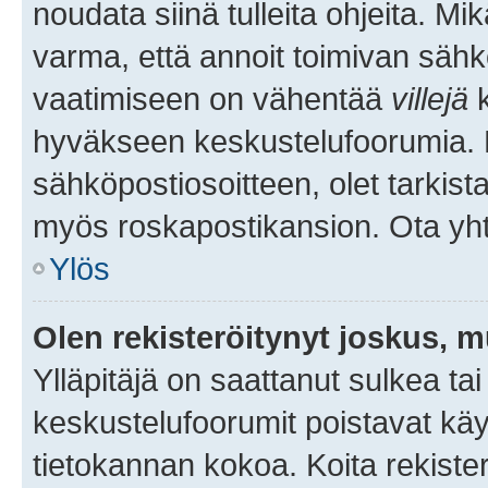
noudata siinä tulleita ohjeita. Mi
varma, että annoit toimivan sähk
vaatimiseen on vähentää
villejä
k
hyväkseen keskustelufoorumia. Mi
sähköpostiosoitteen, olet tarkista
myös roskapostikansion. Ota yhte
Ylös
Olen rekisteröitynyt joskus, 
Ylläpitäjä on saattanut sulkea ta
keskustelufoorumit poistavat k
tietokannan kokoa. Koita rekister