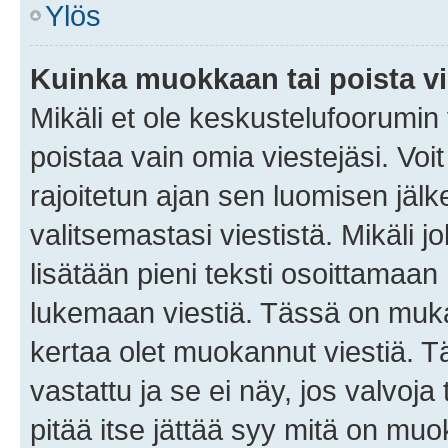
Ylös
Kuinka muokkaan tai poista vi
Mikäli et ole keskustelufoorumin y
poistaa vain omia viestejäsi. Voi
rajoitetun ajan sen luomisen jäl
valitsemastasi viestistä. Mikäli jo
lisätään pieni teksti osoittama
lukemaan viestiä. Tässä on mu
kertaa olet muokannut viestiä. Tä
vastattu ja se ei näy, jos valvoja
pitää itse jättää syy mitä on muo