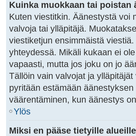
Kuinka muokkaan tai poistan
Kuten viestitkin. Äänestystä voi
valvoja tai ylläpitäjä. Muokatak
viestiketjun ensimmäistä viestiä
yhteydessä. Mikäli kukaan ei ol
vapaasti, mutta jos joku on jo ä
Tällöin vain valvojat ja ylläpitäjä
pyritään estämään äänestyksen 
väärentäminen, kun äänestys on
Ylös
Miksi en pääse tietyille alueill