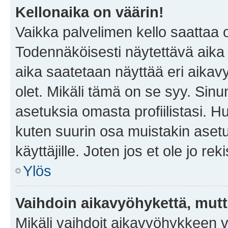
Kellonaika on väärin!
Vaikka palvelimen kello saattaa 
Todennäköisesti näytettävä aika
aika saatetaan näyttää eri aika
olet. Mikäli tämä on se syy. Si
asetuksia omasta profiilistasi. 
kuten suurin osa muistakin asetuks
käyttäjille. Joten jos et ole jo rek
Ylös
Vaihdoin aikavyöhykettä, mutta 
Mikäli vaihdoit aikavyöhykkeen 