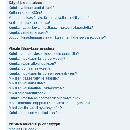
Käyttäjän asetukset
Kuinka vaihdan asetuksiani?
Kellonaika on väärin!
Vaihdoin aikavyöhykettä, mutta kello on silti väärin!
Kieltäni ei näy luettelossa!
Kuinka näytän kuvan käyttäjätunnukseni alapuolella?
Kuinka vaihdan arvoani?
Joudun kirjautumaan sisään, kun yritän lähettää sähköpostia?
Viestin lähetyksen ongelmat
Kuinka lähetän viestin keskustelufoorumille?
Kuinka muokkaan tai poista viestin?
Kuinka lisään allekirjoutksen?
Kuinka luon äänestyksen?
Kuinka muokkaan tai poistan äänestyksen?
Miksi en pääse tietyille alueille?
Miksi en voi äänestää?
Miksi en voi lähettää liitetiedostoa?
Miksi sain varoituksen?
Kuinka ilmoitan asiattoman viestin valvojalle?
Mitä "Tallenna" nappula tekee viestien lähetyksessä?
Miksi viestini vaatii hyväksynnän?
Kuinka tönäisen viestiketjuani?
Viestien muotoilu ja viestityypit
Mitä on BBCode?