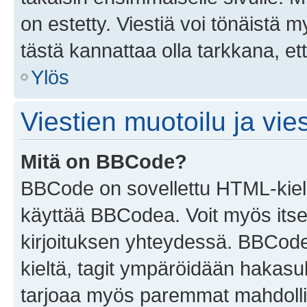
on estetty. Viestiä voi tönäistä m
tästä kannattaa olla tarkkana, e
Ylös
Viestien muotoilu ja vies
Mitä on BBCode?
BBCode on sovellettu HTML-kieles
käyttää BBCodea. Voit myös itse
kirjoituksen yhteydessä. BBCode 
kieltä, tagit ympäröidään hakasului
tarjoaa myös paremmat mahdollis