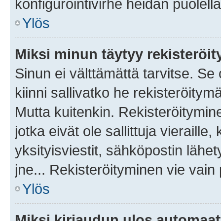
konfigurointivirhe heidän puolella
Ylös
Miksi minun täytyy rekisteröit
Sinun ei välttämättä tarvitse. Se
kiinni sallivatko he rekisteröitym
Mutta kuitenkin. Rekisteröitymine
jotka eivät ole sallittuja vierail
yksityisviestit, sähköpostin lähet
jne... Rekisteröityminen vie vain
Ylös
Miksi kirjaudun ulos automaat