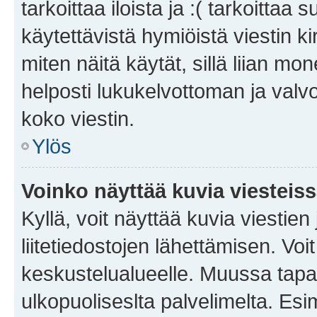
tarkoittaa iloista ja :( tarkoittaa 
käytettävistä hymiöistä viestin k
miten näitä käytät, sillä liian m
helposti lukukelvottoman ja valvo
koko viestin.
Ylös
Voinko näyttää kuvia viesteis
Kyllä, voit näyttää kuvia viestien 
liitetiedostojen lähettämisen. Vo
keskustelualueelle. Muussa tapa
ulkopuoliseslta palvelimelta. Es