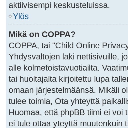
aktiivisempi keskusteluissa.
Ylös
Mikä on COPPA?
COPPA, tai "Child Online Privac
Yhdysvaltojen laki nettisivuille, 
alle kolmetoistavuotiailta. Vaa
tai huoltajalta kirjoitettu lupa ta
omaan järjestelmäänsä. Mikäli 
tulee toimia, Ota yhteyttä paika
Huomaa, että phpBB tiimi ei voi t
ei tule ottaa yteyttä muutenkuin t