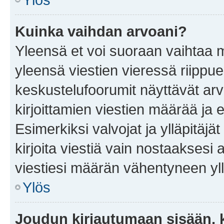
Kuinka vaihdan arvoani?
Yleensä et voi suoraan vaihtaa 
yleensä viestien vieressä riippu
keskustelufoorumit näyttävät ar
kirjoittamien viestien määrää ja er
Esimerkiksi valvojat ja ylläpitäjä
kirjoita viestiä vain nostaakses
viestiesi määrän vähentyneen yl
Ylös
Joudun kirjautumaan sisään, k