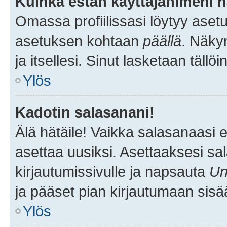
Kuinka estän käyttäjänimeni n
Omassa profiilissasi löytyy aset
asetuksen kohtaan
päällä
. Näkym
ja itsellesi. Sinut lasketaan tällö
Ylös
Kadotin salasanani!
Älä hätäile! Vaikka salasanaasi 
asettaa uusiksi. Asettaaksesi s
kirjautumissivulle ja napsauta
Un
ja pääset pian kirjautumaan sisä
Ylös