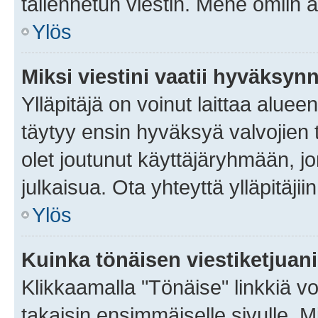
tallennetun viestin. Mene omiin a
Ylös
Miksi viestini vaatii hyväksyn
Ylläpitäjä on voinut laittaa alueen
täytyy ensin hyväksyä valvojien 
olet joutunut käyttäjäryhmään, jo
julkaisua. Ota yhteyttä ylläpitäjii
Ylös
Kuinka tönäisen viestiketjuan
Klikkaamalla "Tönäise" linkkiä voi
takaisin ensimmäiselle sivulle. M