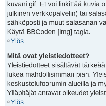
kuvani.gif. Et voi linkittää kuvia 
julkinen verkkopalvelin) tai sala
sähköposti ja muut salasanan vaa
Käytä BBCoden [img] tagia.
Ylös
Mitä ovat yleistiedotteet?
Yleistiedotteet sisältävät tärkeä
lukea mahdollisimman pian. Yleis
keskustelufoorumin alueilla ja m
Ylläpitäjät antavat oikeudet yleis
Ylös