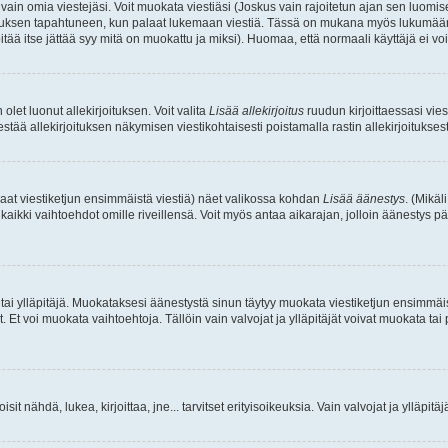
a vain omia viestejäsi. Voit muokata viestiäsi (Joskus vain rajoitetun ajan sen luom
okkauksen tapahtuneen, kun palaat lukemaan viestiä. Tässä on mukana myös lukumäärä
pitää itse jättää syy mitä on muokattu ja miksi). Huomaa, että normaali käyttäjä ei voi 
olet luonut allekirjoituksen. Voit valita
Lisää allekirjoitus
ruudun kirjoittaessasi viest
tää allekirjoituksen näkymisen viestikohtaisesti poistamalla rastin allekirjoituksesta,
aat viestiketjun ensimmäistä viestiä) näet valikossa kohdan
Lisää äänestys
. (Mikäl
aikki vaihtoehdot omille riveillensä. Voit myös antaa aikarajan, jolloin äänestys pä
 tai ylläpitäjä. Muokataksesi äänestystä sinun täytyy muokata viestiketjun ensimmäi
. Et voi muokata vaihtoehtoja. Tällöin vain valvojat ja ylläpitäjät voivat muokata 
 voisit nähdä, lukea, kirjoittaa, jne... tarvitset erityisoikeuksia. Vain valvojat ja ylläpi