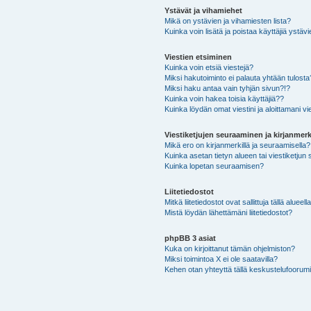
Ystävät ja vihamiehet
Mikä on ystävien ja vihamiesten lista?
Kuinka voin lisätä ja poistaa käyttäjiä ystävi
Viestien etsiminen
Kuinka voin etsiä viestejä?
Miksi hakutoiminto ei palauta yhtään tulosta
Miksi haku antaa vain tyhjän sivun?!?
Kuinka voin hakea toisia käyttäjiä??
Kuinka löydän omat viestini ja aloittamani vie
Viestiketjujen seuraaminen ja kirjanmerk
Mikä ero on kirjanmerkillä ja seuraamisella?
Kuinka asetan tietyn alueen tai viestiketjun
Kuinka lopetan seuraamisen?
Liitetiedostot
Mitkä liitetiedostot ovat sallittuja tällä alueell
Mistä löydän lähettämäni liitetiedostot?
phpBB 3 asiat
Kuka on kirjoittanut tämän ohjelmiston?
Miksi toimintoa X ei ole saatavilla?
Kehen otan yhteyttä tällä keskustelufoorumilla