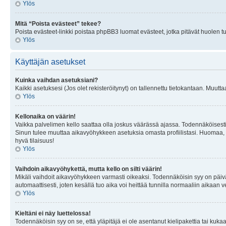
Ylös
Mitä “Poista evästeet” tekee?
Poista evästeet-linkki poistaa phpBB3 luomat evästeet, jotka pitävät huolen tunn
Ylös
Käyttäjän asetukset
Kuinka vaihdan asetuksiani?
Kaikki asetuksesi (Jos olet rekisteröitynyt) on tallennettu tietokantaan. Muutta
Ylös
Kellonaika on väärin!
Vaikka palvelimen kello saattaa olla joskus väärässä ajassa. Todennäköisesti
Sinun tulee muuttaa aikavyöhykkeen asetuksia omasta profiilistasi. Huomaa, että 
hyvä tilaisuus!
Ylös
Vaihdoin aikavyöhykettä, mutta kello on silti väärin!
Mikäli vaihdoit aikavyöhykkeen varmasti oikeaksi. Todennäköisin syy on päiv
automaattisesti, joten kesällä tuo aika voi heittää tunnilla normaaliin aikaan v
Ylös
Kieltäni ei näy luettelossa!
Todennäköisin syy on se, että yläpitäjä ei ole asentanut kielipakettia tai kuka