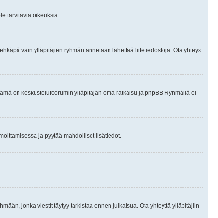
le tarvitavia oikeuksia.
tai ehkäpä vain ylläpitäjien ryhmän annetaan lähettää liitetiedostoja. Ota yhteys
en. Tämä on keskustelufoorumin ylläpitäjän oma ratkaisu ja phpBB Ryhmällä ei
ilmoittamisessa ja pyytää mahdolliset lisätiedot.
hmään, jonka viestit täytyy tarkistaa ennen julkaisua. Ota yhteyttä ylläpitäjiin