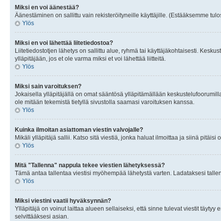
Miksi en voi äänestää?
Äänestäminen on sallittu vain rekisteröityneille käyttäjille. (Estääksemme tulos
Ylös
Miksi en voi lähettää liitetiedostoa?
Liitetiedostotjen lähetys on sallittu alue, ryhmä tai käyttäjäkohtaisesti. Keskus
ylläpitäjään, jos et ole varma miksi et voi lähettää liitteitä.
Ylös
Miksi sain varoituksen?
Jokaisella ylläpitäjällä on omat sääntösä ylläpitämällään keskustelufoorumilla
ole mitään tekemistä tietyllä sivustolla saamasi varoituksen kanssa.
Ylös
Kuinka ilmoitan asiattoman viestin valvojalle?
Mikäli ylläpitäjä sallii. Katso sitä viestiä, jonka haluat ilmoittaa ja siinä pitä
Ylös
Mitä "Tallenna" nappula tekee viestien lähetyksessä?
Tämä antaa tallentaa viestisi myöhempää lähetystä varten. Ladataksesi tallenn
Ylös
Miksi viestini vaatii hyväksynnän?
Ylläpitäjä on voinut laittaa alueen sellaiseksi, että sinne tulevat viestit täyty
selvittääksesi asian.