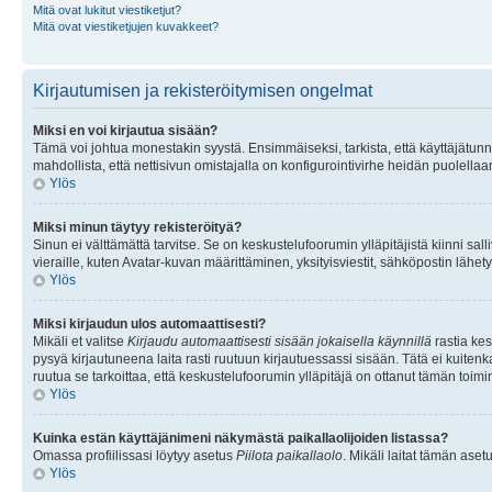
Mitä ovat lukitut viestiketjut?
Mitä ovat viestiketjujen kuvakkeet?
Kirjautumisen ja rekisteröitymisen ongelmat
Miksi en voi kirjautua sisään?
Tämä voi johtua monestakin syystä. Ensimmäiseksi, tarkista, että käyttäjätunnuk
mahdollista, että nettisivun omistajalla on konfigurointivirhe heidän puolellaan
Ylös
Miksi minun täytyy rekisteröityä?
Sinun ei välttämättä tarvitse. Se on keskustelufoorumin ylläpitäjistä kiinni sall
vieraille, kuten Avatar-kuvan määrittäminen, yksityisviestit, sähköpostin lähety
Ylös
Miksi kirjaudun ulos automaattisesti?
Mikäli et valitse
Kirjaudu automaattisesti sisään jokaisella käynnillä
rastia kes
pysyä kirjautuneena laita rasti ruutuun kirjautuessassi sisään. Tätä ei kuitenka
ruutua se tarkoittaa, että keskustelufoorumin ylläpitäjä on ottanut tämän toim
Ylös
Kuinka estän käyttäjänimeni näkymästä paikallaolijoiden listassa?
Omassa profiilissasi löytyy asetus
Piilota paikallaolo
. Mikäli laitat tämän as
Ylös