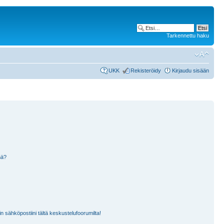
Tarkennettu haku
UKK
Rekisteröidy
Kirjaudu sisään
nä?
n sähköpostiini tältä keskustelufoorumilta!