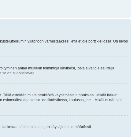
skustelufoorumin ylläpitoon varmistaaksesi, että et ole porttikiellossa. On myös
öityminen antaa muitakin toimintoja käyttöösi, jotka eivät ole sallittuja
ja se on suositeltavaa.
. Tällä estetään muita henkilöitä käyttämästä tunnuksiasi. Mikäli haluat
 esimerkiksi kirjastossa, nettikahvilassa, koulussa, jne... Mikäli et näe tätä
inut lasketaan tällöin piilotettujen käyttäjien lukumäärässä.