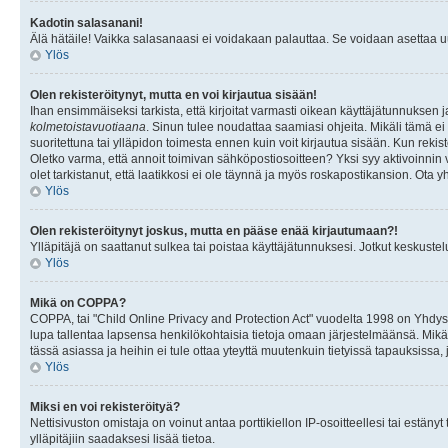
Kadotin salasanani!
Älä hätäile! Vaikka salasanaasi ei voidakaan palauttaa. Se voidaan asettaa 
Ylös
Olen rekisteröitynyt, mutta en voi kirjautua sisään!
Ihan ensimmäiseksi tarkista, että kirjoitat varmasti oikean käyttäjätunnukse
kolmetoistavuotiaana
. Sinun tulee noudattaa saamiasi ohjeita. Mikäli tämä ei 
suoritettuna tai ylläpidon toimesta ennen kuin voit kirjautua sisään. Kun rekiste
Oletko varma, että annoit toimivan sähköpostiosoitteen? Yksi syy aktivoinni
olet tarkistanut, että laatikkosi ei ole täynnä ja myös roskapostikansion. Ota yh
Ylös
Olen rekisteröitynyt joskus, mutta en pääse enää kirjautumaan?!
Ylläpitäjä on saattanut sulkea tai poistaa käyttäjätunnuksesi. Jotkut keskust
Ylös
Mikä on COPPA?
COPPA, tai "Child Online Privacy and Protection Act" vuodelta 1998 on Yhdysval
lupa tallentaa lapsensa henkilökohtaisia tietoja omaan järjestelmäänsä. Mikä
tässä asiassa ja heihin ei tule ottaa yteyttä muutenkuin tietyissä tapauksissa,
Ylös
Miksi en voi rekisteröityä?
Nettisivuston omistaja on voinut antaa porttikiellon IP-osoitteellesi tai estä
ylläpitäjiin saadaksesi lisää tietoa.