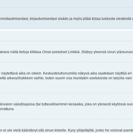
istautmisestasi, kirjautumisestasi sisään ja myös pitää kirjaa luetuista viesteistä mi
aksesi näitä tietoja klikkaa
Omat asetukset
Linkkiä. (Näkyy yleensä sivun yläreunass
 näytettävä aika on oikein. Keskustelufoorumilla näkyvä aika saatetaan näyttää eri
aikavyöhykkeen vaihto, kuten suurin osa muistakin asetuksista on tarjolla vain rekist
änvalon säästöajassa (tai tuttavallisemmin kesäaika, joka on yleisesti käytössä su
errattuna.
an ei ole vielä kääntänyt sitä sinun kielelle. Kysy ylläpitäjiltä, josko he voisivat a