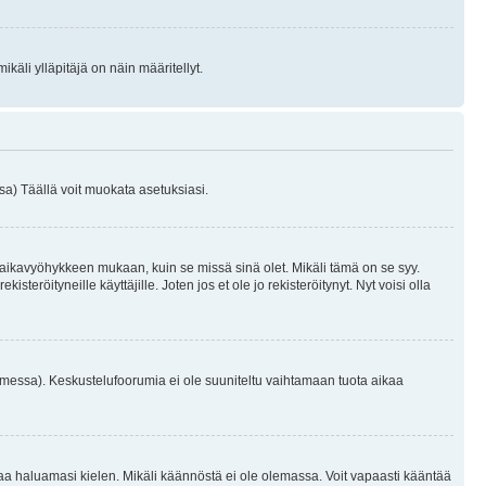
käli ylläpitäjä on näin määritellyt.
a) Täällä voit muokata asetuksiasi.
 aikavyöhykkeen mukaan, kuin se missä sinä olet. Mikäli tämä on se syy.
eröityneille käyttäjille. Joten jos et ole jo rekisteröitynyt. Nyt voisi olla
omessa). Keskustelufoorumia ei ole suuniteltu vaihtamaan tuota aikaa
sentaa haluamasi kielen. Mikäli käännöstä ei ole olemassa. Voit vapaasti kääntää