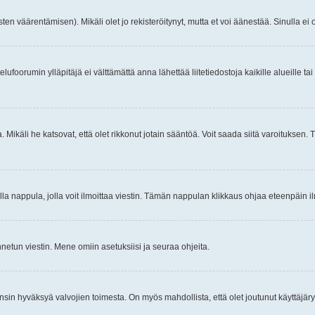
ten väärentämisen). Mikäli olet jo rekisteröitynyt, mutta et voi äänestää. Sinulla ei o
telufoorumin ylläpitäjä ei välttämättä anna lähettää liitetiedostoja kaikille alueille 
. Mikäli he katsovat, että olet rikkonut jotain sääntöä. Voit saada siitä varoituks
isi olla nappula, jolla voit ilmoittaa viestin. Tämän nappulan klikkaus ohjaa eteenpäin 
etun viestin. Mene omiin asetuksiisi ja seuraa ohjeita.
y ensin hyväksyä valvojien toimesta. On myös mahdollista, että olet joutunut käyttäjäry