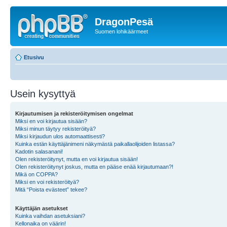
DragonPesä
Suomen lohikäärmeet
Etusivu
Usein kysyttyä
Kirjautumisen ja rekisteröitymisen ongelmat
Miksi en voi kirjautua sisään?
Miksi minun täytyy rekisteröityä?
Miksi kirjaudun ulos automaattisesti?
Kuinka estän käyttäjänimeni näkymästä paikallaolijoiden listassa?
Kadotin salasanani!
Olen rekisteröitynyt, mutta en voi kirjautua sisään!
Olen rekisteröitynyt joskus, mutta en pääse enää kirjautumaan?!
Mikä on COPPA?
Miksi en voi rekisteröityä?
Mitä “Poista evästeet” tekee?
Käyttäjän asetukset
Kuinka vaihdan asetuksiani?
Kellonaika on väärin!