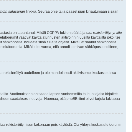
hdin salasanan
linkkiä. Seuraa ohjeita ja pääset pian kirjautumaan sisään.
 asiasta on tapahtunut. Mikäli COPPA-tuki on päällä ja
olet rekisteröitynyt alle
ufoorumit vaativat käyttäjätunnusten aktivoinnin uusilta käyttäjiltä joko itse
ait sähköpostia, noudata siinä tulleita ohjeita. Mikäli et saanut sähköpostia.
telufoorumia. Mikäli olet varma, että annoit toimivan sähköpostiosoitteen,
 rekisteröityä uudelleen ja ole mahdollisesti aktiivisempi keskusteluissa.
tiailta. Vaatimuksena on saada lapsen vanhemmilta tai huoltajalta kirjoitettu
ieheen saadaksesi neuvoja. Huomaa, että phpBB tiimi ei voi tarjota lakiapua
 ottaa rekisteröitymisen kokonaan pois käytöstä. Ota yhteys keskustelufoorumin