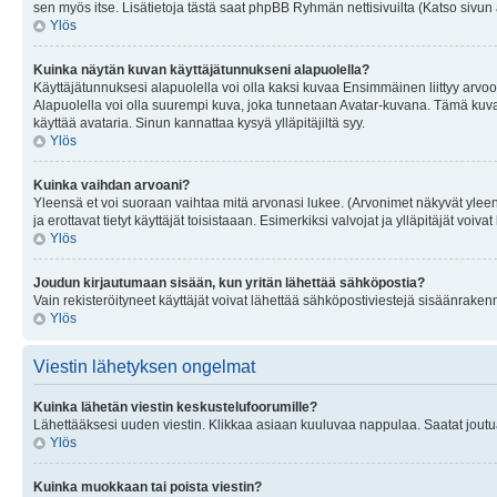
sen myös itse. Lisätietoja tästä saat phpBB Ryhmän nettisivuilta (Katso sivun 
Ylös
Kuinka näytän kuvan käyttäjätunnukseni alapuolella?
Käyttäjätunnuksesi alapuolella voi olla kaksi kuvaa Ensimmäinen liittyy arvoosi
Alapuolella voi olla suurempi kuva, joka tunnetaan Avatar-kuvana. Tämä kuva o
käyttää avataria. Sinun kannattaa kysyä ylläpitäjiltä syy.
Ylös
Kuinka vaihdan arvoani?
Yleensä et voi suoraan vaihtaa mitä arvonasi lukee. (Arvonimet näkyvät yleen
ja erottavat tietyt käyttäjät toisistaaan. Esimerkiksi valvojat ja ylläpitäjät v
Ylös
Joudun kirjautumaan sisään, kun yritän lähettää sähköpostia?
Vain rekisteröityneet käyttäjät voivat lähettää sähköpostiviestejä sisäänraken
Ylös
Viestin lähetyksen ongelmat
Kuinka lähetän viestin keskustelufoorumille?
Lähettääksesi uuden viestin. Klikkaa asiaan kuuluvaa nappulaa. Saatat joutua k
Ylös
Kuinka muokkaan tai poista viestin?