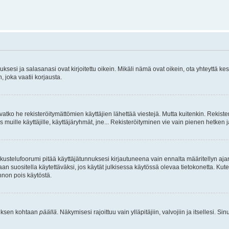
sesi ja salasanasi ovat kirjoitettu oikein. Mikäli nämä ovat oikein, ota yhteyttä ke
, joka vaatii korjausta.
ivatko he rekisteröitymättömien käyttäjien lähettää viestejä. Mutta kuitenkin. Rekister
s muille käyttäjille, käyttäjäryhmät, jne... Rekisteröityminen vie vain pienen hetken 
kustelufoorumi pitää käyttäjätunnuksesi kirjautuneena vain ennalta määritellyn ajan
an suositella käytettäväksi, jos käytät julkisessa käytössä olevaa tietokonetta. Kuten
innon pois käytöstä.
etuksen kohtaan
päällä
. Näkymisesi rajoittuu vain ylläpitäjiin, valvojiin ja itsellesi. S