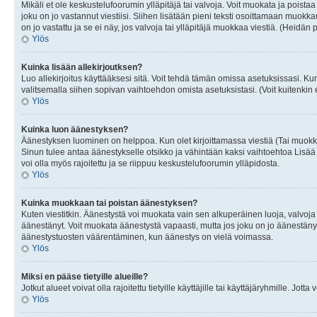
Mikäli et ole keskustelufoorumin ylläpitäjä tai valvoja. Voit muokata ja poista
joku on jo vastannut viestiisi. Siihen lisätään pieni teksti osoittamaan mu
on jo vastattu ja se ei näy, jos valvoja tai ylläpitäjä muokkaa viestiä. (Heidän 
Ylös
Kuinka lisään allekirjoutksen?
Luo allekirjoitus käyttääksesi sitä. Voit tehdä tämän omissa asetuksissasi. Kun 
valitsemalla siihen sopivan vaihtoehdon omista asetuksistasi. (Voit kuitenkin es
Ylös
Kuinka luon äänestyksen?
Äänestyksen luominen on helppoa. Kun olet kirjoittamassa viestiä (Tai muokk
Sinun tulee antaa äänestykselle otsikko ja vähintään kaksi vaihtoehtoa Lisää k
voi olla myös rajoitettu ja se riippuu keskustelufoorumin ylläpidosta.
Ylös
Kuinka muokkaan tai poistan äänestyksen?
Kuten viestitkin. Äänestystä voi muokata vain sen alkuperäinen luoja, valvoja
äänestänyt. Voit muokata äänestystä vapaasti, mutta jos joku on jo äänestänyt
äänestystuosten väärentäminen, kun äänestys on vielä voimassa.
Ylös
Miksi en pääse tietyille alueille?
Jotkut alueet voivat olla rajoitettu tietyille käyttäjille tai käyttäjäryhmille. Jotta
Ylös