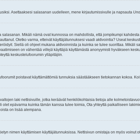
uusiksi. Asettaaksesi salasanan uudelleen, mene kirjautumissivulle ja napsauta
Uno
n ja salasanan. Mikäli nämä ovat kunnossa on mahdollista, että jompikumpi kahdesta
auttanut. Oletko varma, etteivät käyttäjätunnuksesi vaadi aktivointia? Useat keskustel
röidyit. Siellä oli ohjeet mukana aktivoinnista ja kuinka se tulee suorittaa. Mikäli s
n vaatimiseen on vähentää
villejä
käyttäjiä käyttämästä anonyymisti hyväkseen keskus
teyttä keskustelufoorumin ylläpitäjiin.
elufoorumit poistavat käyttämättömiä tunnuksia säästääkseen tietokannan kokoa. Koita
tojen laki nettisivuille, jotka keräävät henkilökohtaisia tietoja alle kolmetoistavuo
li olet epävarma kuinka tämän kanssa tulee toimia, Ota yhteyttä paikalliseen lakim
 joista on lisää alempana.
nyt tietyn nimen käyttämisen käyttäjätunnuksissa. Nettisivun omistaja on myös voinut