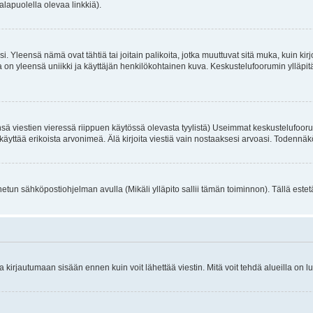
alapuolella olevaa linkkiä).
. Yleensä nämä ovat tähtiä tai joitain palikoita, jotka muuttuvat sitä muka, kuin kir
n yleensä uniikki ja käyttäjän henkilökohtainen kuva. Keskustelufoorumin ylläpitäjä
sä viestien vieressä riippuen käytössä olevasta tyylistä) Useimmat keskustelufooru
oivat käyttää erikoista arvonimeä. Älä kirjoita viestiä vain nostaaksesi arvoasi. Tod
netun sähköpostiohjelman avulla (Mikäli ylläpito sallii tämän toiminnon). Tällä estet
irjautumaan sisään ennen kuin voit lähettää viestin. Mitä voit tehdä alueilla on lu