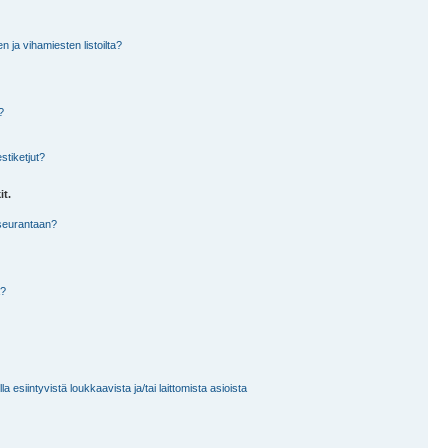
en ja vihamiesten listoilta?
?
stiketjut?
it.
 seurantaan?
a?
 esiintyvistä loukkaavista ja/tai laittomista asioista