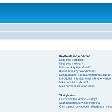
Käyttäjätasot ja ryhmät
Keitä ovat ylläpitäjät?
Keitä ovat valvojat?
Mitä ovat käyttäjäryhmät?
Kuinka liityn käyttäjäryhmään?
Kuinka pääsen käyttäjäryhmän valvojaksi?
Miksi joillain käyttäjäryhmä näkyy erivärise
Mikä on "oletusryhmä"?
Mikä on "henkilökunta" linkki?
Yksityisviestit
En voi lähettää yksitysiviestejä!
Saan roskapostia yksityisviestinä!
Olen saanut roskapostia tai herjaavan viesti