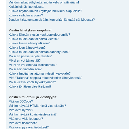
Vaihdoin aikavyöhykettä, mutta kello on silti väärin!
Kieltäni ei näy luettelossa!
Kuinka näytän kuvan käyttäjätunnukseni alapuolella?
Kuinka vaihdan arvoani?
Joudun kirjautumaan sisään, kun yritän lähettää sähköpostia?
Viestin lähetyksen ongelmat
Kuinka lähetän viestin keskustelufoorumille?
Kuinka muokkaan tai poista viestin?
Kuinka lisään allekirjoutksen?
Kuinka luon äänestyksen?
Kuinka muokkaan tai poistan äänestyksen?
Miksi en pääse tietyille alueille?
Miksi en voi äänestää?
Miksi en voi lähettää liitetiedostoa?
Miksi sain varoituksen?
Kuinka ilmoitan asiattoman viestin valvojalle?
Mitä "Tallenna" nappula tekee viestien lähetyksessä?
Miksi viestini vaatii hyväksynnän?
Kuinka tönäisen viestiketjuani?
Viestien muotoilu ja viestityypit
Mitä on BBCode?
Voinko käyttää HTML-kieltä viesteissäni?
Mitä ovat hymiöt?
Voinko näyttää kuvia viesteissäni?
Mitä ovat yleistiedotteet?
Mitä ovat tiedotteet?
Mitä ovat pysyvät tiedotteet?