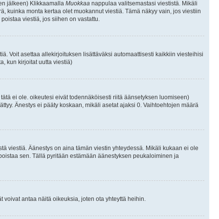
isen jälkeen) Klikkaamalla
Muokkaa
nappulaa valitsemastasi viestistä. Mikäli
, kuinka monta kertaa olet muokannut viestiä. Tämä näkyy vain, jos viestiin
poistaa viestiä, jos siihen on vastattu.
iä. Voit asettaa allekirjoituksen lisättäväksi automaattisesti kaikkiin viesteihisi
 kun kirjoitat uutta viestiä)
i tätä ei ole. oikeutesi eivät todennäköisesti riitä äänsetyksen luomiseen)
ättyy. Änestys ei pääty koskaan, mikäli asetat ajaksi 0. Vaihtoehtojen määrä
stä viestiä. Äänestys on aina tämän viestin yhteydessä. Mikäli kukaan ei ole
tai poistaa sen. Tällä pyritään estämään äänestyksen peukaloiminen ja
täjät voivat antaa näitä oikeuksia, joten ota yhteyttä heihin.