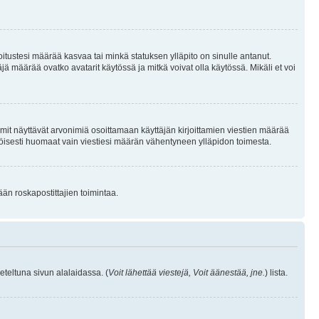
joitustesi määrää kasvaa tai minkä statuksen ylläpito on sinulle antanut.
 määrää ovatko avatarit käytössä ja mitkä voivat olla käytössä. Mikäli et voi
mit näyttävät arvonimiä osoittamaan käyttäjän kirjoittamien viestien määrää
ennäköisesti huomaat vain viestiesi määrän vähentyneen ylläpidon toimesta.
ään roskapostittajien toimintaa.
eteltuna sivun alalaidassa. (
Voit lähettää viestejä, Voit äänestää, jne.
) lista.