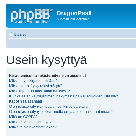
DragonPesä
Suomen lohikäärmeet
Etusivu
Usein kysyttyä
Kirjautumisen ja rekisteröitymisen ongelmat
Miksi en voi kirjautua sisään?
Miksi minun täytyy rekisteröityä?
Miksi kirjaudun ulos automaattisesti?
Kuinka estän käyttäjänimeni näkymästä paikallaolijoiden listassa?
Kadotin salasanani!
Olen rekisteröitynyt, mutta en voi kirjautua sisään!
Olen rekisteröitynyt joskus, mutta en pääse enää kirjautumaan?!
Mikä on COPPA?
Miksi en voi rekisteröityä?
Mitä “Poista evästeet” tekee?