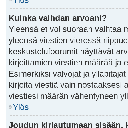
Kuinka vaihdan arvoani?
Yleensä et voi suoraan vaihtaa 
yleensä viestien vieressä riippu
keskustelufoorumit näyttävät ar
kirjoittamien viestien määrää ja er
Esimerkiksi valvojat ja ylläpitäjä
kirjoita viestiä vain nostaakses
viestiesi määrän vähentyneen yl
Ylös
Joudun kirjautumaan sisään, k