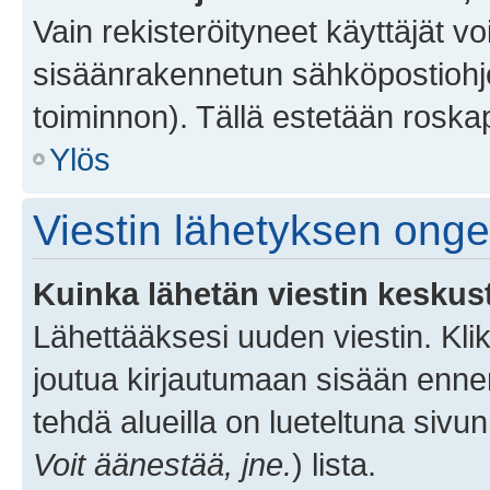
Vain rekisteröityneet käyttäjät v
sisäänrakennetun sähköpostiohjel
toiminnon). Tällä estetään roskap
Ylös
Viestin lähetyksen ong
Kuinka lähetän viestin keskus
Lähettääksesi uuden viestin. Kl
joutua kirjautumaan sisään ennen 
tehdä alueilla on lueteltuna sivun
Voit äänestää, jne.
) lista.