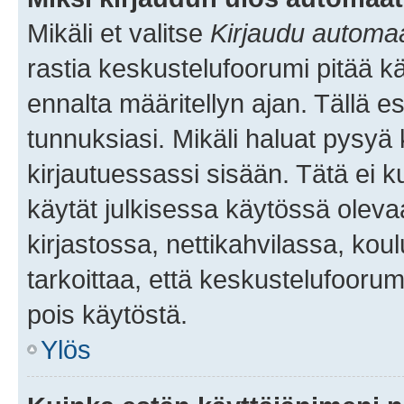
Mikäli et valitse
Kirjaudu automaat
rastia keskustelufoorumi pitää k
ennalta määritellyn ajan. Tällä e
tunnuksiasi. Mikäli haluat pysyä 
kirjautuessassi sisään. Tätä ei k
käytät julkisessa käytössä oleva
kirjastossa, nettikahvilassa, koul
tarkoittaa, että keskustelufoorum
pois käytöstä.
Ylös