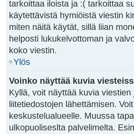
tarkoittaa iloista ja :( tarkoittaa 
käytettävistä hymiöistä viestin k
miten näitä käytät, sillä liian m
helposti lukukelvottoman ja valvo
koko viestin.
Ylös
Voinko näyttää kuvia viesteis
Kyllä, voit näyttää kuvia viestien 
liitetiedostojen lähettämisen. Vo
keskustelualueelle. Muussa tapa
ulkopuoliseslta palvelimelta. Es