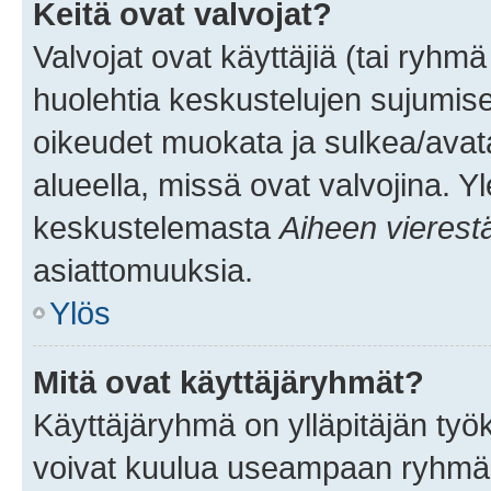
Keitä ovat valvojat?
Valvojat ovat käyttäjiä (tai ryhmä
huolehtia keskustelujen sujumise
oikeudet muokata ja sulkea/avata, 
alueella, missä ovat valvojina. Y
keskustelemasta
Aiheen vierest
asiattomuuksia.
Ylös
Mitä ovat käyttäjäryhmät?
Käyttäjäryhmä on ylläpitäjän työka
voivat kuulua useampaan ryhmään