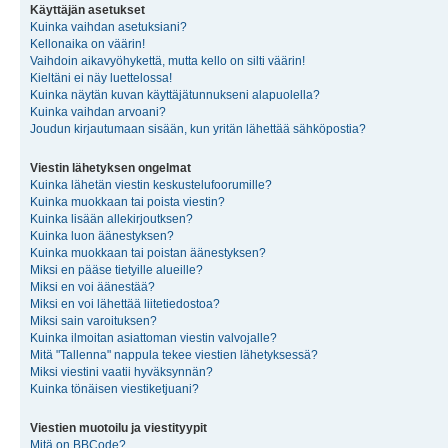
Käyttäjän asetukset
Kuinka vaihdan asetuksiani?
Kellonaika on väärin!
Vaihdoin aikavyöhykettä, mutta kello on silti väärin!
Kieltäni ei näy luettelossa!
Kuinka näytän kuvan käyttäjätunnukseni alapuolella?
Kuinka vaihdan arvoani?
Joudun kirjautumaan sisään, kun yritän lähettää sähköpostia?
Viestin lähetyksen ongelmat
Kuinka lähetän viestin keskustelufoorumille?
Kuinka muokkaan tai poista viestin?
Kuinka lisään allekirjoutksen?
Kuinka luon äänestyksen?
Kuinka muokkaan tai poistan äänestyksen?
Miksi en pääse tietyille alueille?
Miksi en voi äänestää?
Miksi en voi lähettää liitetiedostoa?
Miksi sain varoituksen?
Kuinka ilmoitan asiattoman viestin valvojalle?
Mitä "Tallenna" nappula tekee viestien lähetyksessä?
Miksi viestini vaatii hyväksynnän?
Kuinka tönäisen viestiketjuani?
Viestien muotoilu ja viestityypit
Mitä on BBCode?