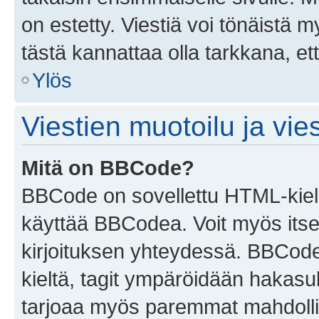
on estetty. Viestiä voi tönäistä m
tästä kannattaa olla tarkkana, e
Ylös
Viestien muotoilu ja vies
Mitä on BBCode?
BBCode on sovellettu HTML-kieles
käyttää BBCodea. Voit myös itse
kirjoituksen yhteydessä. BBCode 
kieltä, tagit ympäröidään hakasului
tarjoaa myös paremmat mahdollis