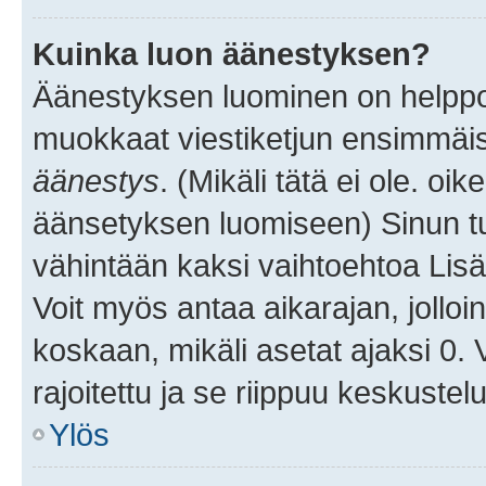
Kuinka luon äänestyksen?
Äänestyksen luominen on helppoa.
muokkaat viestiketjun ensimmäis
äänestys
. (Mikäli tätä ei ole. oik
äänsetyksen luomiseen) Sinun tu
vähintään kaksi vaihtoehtoa Lisää
Voit myös antaa aikarajan, jolloi
koskaan, mikäli asetat ajaksi 0.
rajoitettu ja se riippuu keskustel
Ylös