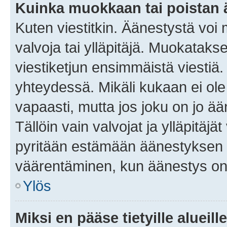
Kuinka muokkaan tai poistan
Kuten viestitkin. Äänestystä voi
valvoja tai ylläpitäjä. Muokatak
viestiketjun ensimmäistä viestiä
yhteydessä. Mikäli kukaan ei ol
vapaasti, mutta jos joku on jo ä
Tällöin vain valvojat ja ylläpitäjä
pyritään estämään äänestyksen 
väärentäminen, kun äänestys on
Ylös
Miksi en pääse tietyille alueill