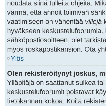
noudata siinä tulleita ohjeita. Mi
varma, että annoit toimivan sähk
vaatimiseen on vähentää
villejä
k
hyväkseen keskustelufoorumia. Mi
sähköpostiosoitteen, olet tarkista
myös roskapostikansion. Ota yhte
Ylös
Olen rekisteröitynyt joskus, 
Ylläpitäjä on saattanut sulkea ta
keskustelufoorumit poistavat k
tietokannan kokoa. Koita rekister