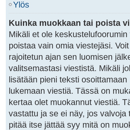
Ylös
Kuinka muokkaan tai poista vi
Mikäli et ole keskustelufoorumin y
poistaa vain omia viestejäsi. Voi
rajoitetun ajan sen luomisen jäl
valitsemastasi viestistä. Mikäli jo
lisätään pieni teksti osoittama
lukemaan viestiä. Tässä on mu
kertaa olet muokannut viestiä. Tä
vastattu ja se ei näy, jos valvoja
pitää itse jättää syy mitä on muo