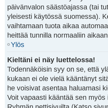
päivänvalon säästöajassa (tai tu
yleisesti käytössä suomessa). Ke
vaihtamaan tuota aikaa automaatti
heittää tunnilla normaaliin aikaan
Ylös
Kieltäni ei näy luettelossa!
Todennäköisin syy on se, että yläp
kukaan ei ole vielä kääntänyt sitä 
he voisivat asentaa haluamasi ki
Voit vapaasti kääntää sen myös i
Ryhmän nettisivuilta (Katso sivun