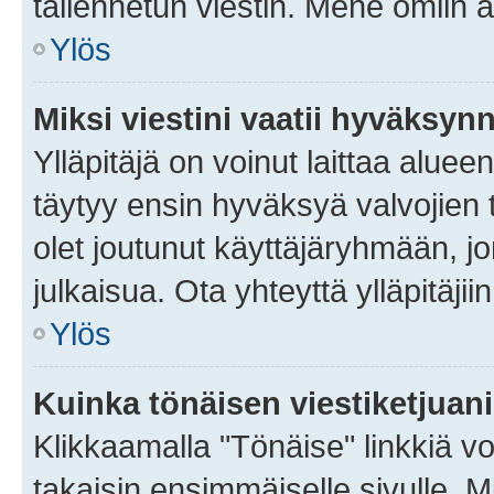
tallennetun viestin. Mene omiin a
Ylös
Miksi viestini vaatii hyväksyn
Ylläpitäjä on voinut laittaa alueen
täytyy ensin hyväksyä valvojien 
olet joutunut käyttäjäryhmään, jo
julkaisua. Ota yhteyttä ylläpitäjii
Ylös
Kuinka tönäisen viestiketjuan
Klikkaamalla "Tönäise" linkkiä voi
takaisin ensimmäiselle sivulle. M