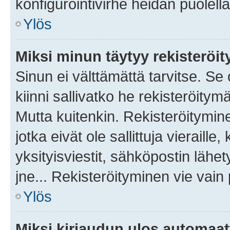
konfigurointivirhe heidän puolella
Ylös
Miksi minun täytyy rekisteröit
Sinun ei välttämättä tarvitse. Se
kiinni sallivatko he rekisteröitym
Mutta kuitenkin. Rekisteröitymine
jotka eivät ole sallittuja vierail
yksityisviestit, sähköpostin lähet
jne... Rekisteröityminen vie vain
Ylös
Miksi kirjaudun ulos automaat