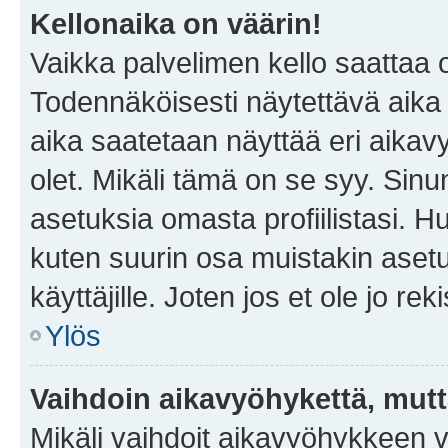
Kellonaika on väärin!
Vaikka palvelimen kello saattaa 
Todennäköisesti näytettävä aika
aika saatetaan näyttää eri aika
olet. Mikäli tämä on se syy. Si
asetuksia omasta profiilistasi. 
kuten suurin osa muistakin asetuks
käyttäjille. Joten jos et ole jo rek
Ylös
Vaihdoin aikavyöhykettä, mutta 
Mikäli vaihdoit aikavyöhykkeen 