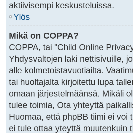
aktiivisempi keskusteluissa.
Ylös
Mikä on COPPA?
COPPA, tai "Child Online Privac
Yhdysvaltojen laki nettisivuille, 
alle kolmetoistavuotiailta. Vaa
tai huoltajalta kirjoitettu lupa ta
omaan järjestelmäänsä. Mikäli 
tulee toimia, Ota yhteyttä paika
Huomaa, että phpBB tiimi ei voi t
ei tule ottaa yteyttä muutenkuin t