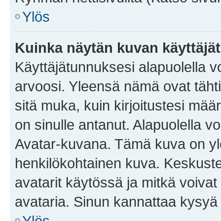
Ylös
Kuinka näytän kuvan käyttäjä
Käyttäjätunnuksesi alapuolella vo
arvoosi. Yleensä nämä ovat tähtiä 
sitä muka, kuin kirjoitustesi mää
on sinulle antanut. Alapuolella v
Avatar-kuvana. Tämä kuva on yle
henkilökohtainen kuva. Keskuste
avatarit käytössä ja mitkä voivat 
avataria. Sinun kannattaa kysyä yl
Ylös