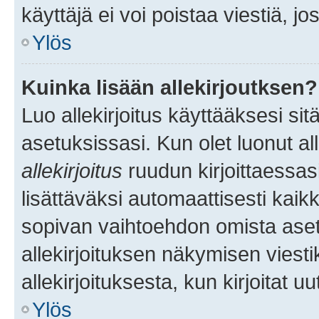
käyttäjä ei voi poistaa viestiä, jo
Ylös
Kuinka lisään allekirjoutksen?
Luo allekirjoitus käyttääksesi si
asetuksissasi. Kun olet luonut all
allekirjoitus
ruudun kirjoittaessasi
lisättäväksi automaattisesti kaikki
sopivan vaihtoehdon omista asetu
allekirjoituksen näkymisen viesti
allekirjoituksesta, kun kirjoitat uu
Ylös