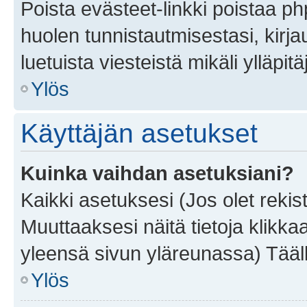
Poista evästeet-linkki poistaa p
huolen tunnistautmisestasi, kirja
luetuista viesteistä mikäli ylläpitä
Ylös
Käyttäjän asetukset
Kuinka vaihdan asetuksiani?
Kaikki asetuksesi (Jos olet rekist
Muuttaaksesi näitä tietoja klikka
yleensä sivun yläreunassa) Tääll
Ylös