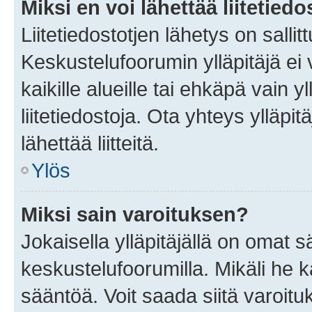
Miksi en voi lähettää liitetied
Liitetiedostotjen lähetys on sallit
Keskustelufoorumin ylläpitäjä ei v
kaikille alueille tai ehkäpä vain 
liitetiedostoja. Ota yhteys ylläpit
lähettää liitteitä.
Ylös
Miksi sain varoituksen?
Jokaisella ylläpitäjällä on omat 
keskustelufoorumilla. Mikäli he ka
sääntöä. Voit saada siitä varoi