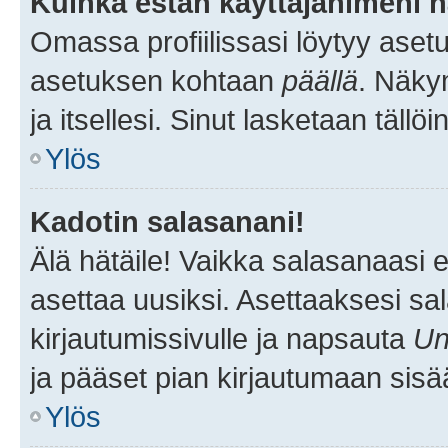
Kuinka estän käyttäjänimeni n
Omassa profiilissasi löytyy aset
asetuksen kohtaan
päällä
. Näkym
ja itsellesi. Sinut lasketaan tällö
Ylös
Kadotin salasanani!
Älä hätäile! Vaikka salasanaasi 
asettaa uusiksi. Asettaaksesi s
kirjautumissivulle ja napsauta
Un
ja pääset pian kirjautumaan sisä
Ylös