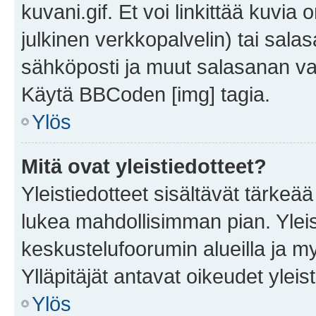
kuvani.gif. Et voi linkittää kuvia 
julkinen verkkopalvelin) tai sala
sähköposti ja muut salasanan vaa
Käytä BBCoden [img] tagia.
Ylös
Mitä ovat yleistiedotteet?
Yleistiedotteet sisältävät tärkeä
lukea mahdollisimman pian. Yleis
keskustelufoorumin alueilla ja m
Ylläpitäjät antavat oikeudet yleis
Ylös