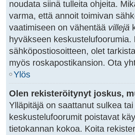
noudata siinä tulleita ohjeita. Mi
varma, että annoit toimivan sähk
vaatimiseen on vähentää
villejä
k
hyväkseen keskustelufoorumia. Mi
sähköpostiosoitteen, olet tarkista
myös roskapostikansion. Ota yhte
Ylös
Olen rekisteröitynyt joskus, 
Ylläpitäjä on saattanut sulkea ta
keskustelufoorumit poistavat k
tietokannan kokoa. Koita rekister