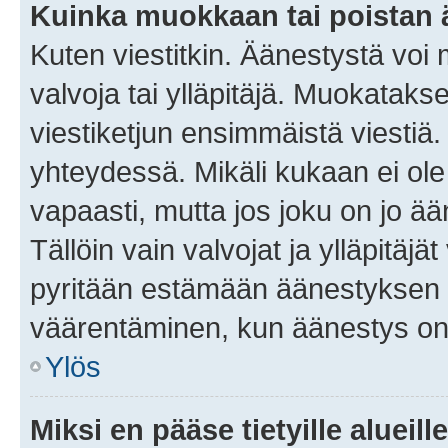
Kuinka muokkaan tai poistan
Kuten viestitkin. Äänestystä voi
valvoja tai ylläpitäjä. Muokatak
viestiketjun ensimmäistä viestiä
yhteydessä. Mikäli kukaan ei ol
vapaasti, mutta jos joku on jo ä
Tällöin vain valvojat ja ylläpitäjä
pyritään estämään äänestyksen 
väärentäminen, kun äänestys on
Ylös
Miksi en pääse tietyille alueill