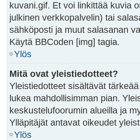
kuvani.gif. Et voi linkittää kuvia 
julkinen verkkopalvelin) tai sala
sähköposti ja muut salasanan vaa
Käytä BBCoden [img] tagia.
Ylös
Mitä ovat yleistiedotteet?
Yleistiedotteet sisältävät tärkeä
lukea mahdollisimman pian. Yleis
keskustelufoorumin alueilla ja m
Ylläpitäjät antavat oikeudet yleis
Ylös