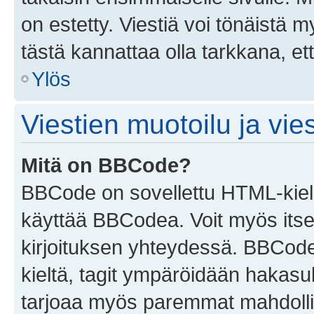
on estetty. Viestiä voi tönäistä m
tästä kannattaa olla tarkkana, e
Ylös
Viestien muotoilu ja vies
Mitä on BBCode?
BBCode on sovellettu HTML-kieles
käyttää BBCodea. Voit myös itse
kirjoituksen yhteydessä. BBCode 
kieltä, tagit ympäröidään hakasului
tarjoaa myös paremmat mahdollis