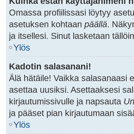
Kuinka estän käyttäjänimeni n
Omassa profiilissasi löytyy aset
asetuksen kohtaan
päällä
. Näkym
ja itsellesi. Sinut lasketaan tällö
Ylös
Kadotin salasanani!
Älä hätäile! Vaikka salasanaasi 
asettaa uusiksi. Asettaaksesi s
kirjautumissivulle ja napsauta
Un
ja pääset pian kirjautumaan sisä
Ylös