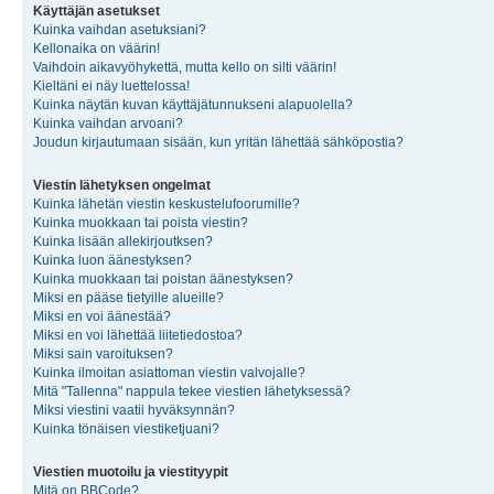
Käyttäjän asetukset
Kuinka vaihdan asetuksiani?
Kellonaika on väärin!
Vaihdoin aikavyöhykettä, mutta kello on silti väärin!
Kieltäni ei näy luettelossa!
Kuinka näytän kuvan käyttäjätunnukseni alapuolella?
Kuinka vaihdan arvoani?
Joudun kirjautumaan sisään, kun yritän lähettää sähköpostia?
Viestin lähetyksen ongelmat
Kuinka lähetän viestin keskustelufoorumille?
Kuinka muokkaan tai poista viestin?
Kuinka lisään allekirjoutksen?
Kuinka luon äänestyksen?
Kuinka muokkaan tai poistan äänestyksen?
Miksi en pääse tietyille alueille?
Miksi en voi äänestää?
Miksi en voi lähettää liitetiedostoa?
Miksi sain varoituksen?
Kuinka ilmoitan asiattoman viestin valvojalle?
Mitä "Tallenna" nappula tekee viestien lähetyksessä?
Miksi viestini vaatii hyväksynnän?
Kuinka tönäisen viestiketjuani?
Viestien muotoilu ja viestityypit
Mitä on BBCode?