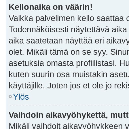
Kellonaika on väärin!
Vaikka palvelimen kello saattaa 
Todennäköisesti näytettävä aika
aika saatetaan näyttää eri aika
olet. Mikäli tämä on se syy. Si
asetuksia omasta profiilistasi. 
kuten suurin osa muistakin asetuks
käyttäjille. Joten jos et ole jo rek
Ylös
Vaihdoin aikavyöhykettä, mutta 
Mikäli vaihdoit aikavyöhykkeen 