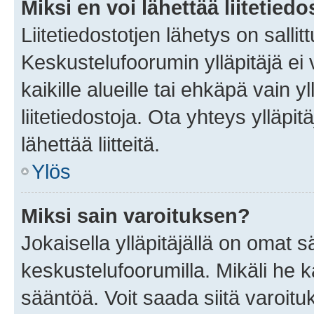
Miksi en voi lähettää liitetied
Liitetiedostotjen lähetys on sallit
Keskustelufoorumin ylläpitäjä ei v
kaikille alueille tai ehkäpä vain 
liitetiedostoja. Ota yhteys ylläpit
lähettää liitteitä.
Ylös
Miksi sain varoituksen?
Jokaisella ylläpitäjällä on omat 
keskustelufoorumilla. Mikäli he ka
sääntöä. Voit saada siitä varoi