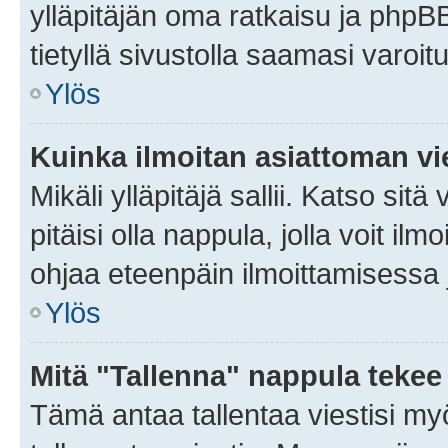
ylläpitäjän oma ratkaisu ja phpB
tietyllä sivustolla saamasi varoi
Ylös
Kuinka ilmoitan asiattoman vie
Mikäli ylläpitäjä sallii. Katso sitä
pitäisi olla nappula, jolla voit i
ohjaa eteenpäin ilmoittamisessa j
Ylös
Mitä "Tallenna" nappula tekee
Tämä antaa tallentaa viestisi m