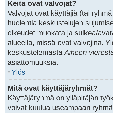
Keitä ovat valvojat?
Valvojat ovat käyttäjiä (tai ryhmä
huolehtia keskustelujen sujumise
oikeudet muokata ja sulkea/avata, 
alueella, missä ovat valvojina. Y
keskustelemasta
Aiheen vierest
asiattomuuksia.
Ylös
Mitä ovat käyttäjäryhmät?
Käyttäjäryhmä on ylläpitäjän työka
voivat kuulua useampaan ryhmään