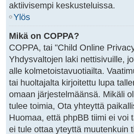
aktiivisempi keskusteluissa.
Ylös
Mikä on COPPA?
COPPA, tai "Child Online Privac
Yhdysvaltojen laki nettisivuille, 
alle kolmetoistavuotiailta. Vaa
tai huoltajalta kirjoitettu lupa ta
omaan järjestelmäänsä. Mikäli 
tulee toimia, Ota yhteyttä paika
Huomaa, että phpBB tiimi ei voi t
ei tule ottaa yteyttä muutenkuin t