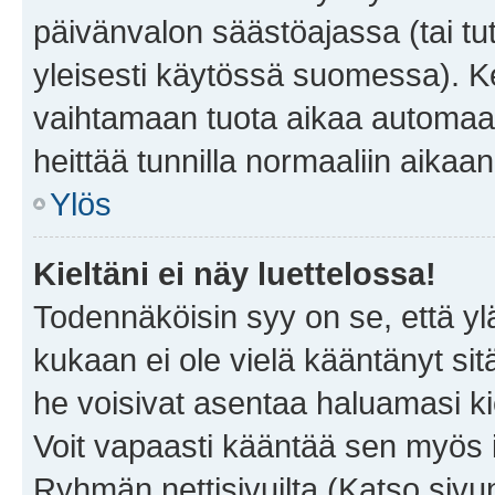
päivänvalon säästöajassa (tai tu
yleisesti käytössä suomessa). Ke
vaihtamaan tuota aikaa automaatti
heittää tunnilla normaaliin aikaan
Ylös
Kieltäni ei näy luettelossa!
Todennäköisin syy on se, että yläp
kukaan ei ole vielä kääntänyt sitä 
he voisivat asentaa haluamasi ki
Voit vapaasti kääntää sen myös i
Ryhmän nettisivuilta (Katso sivun