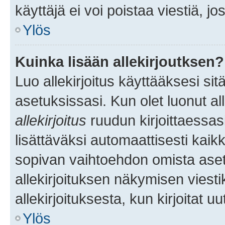
käyttäjä ei voi poistaa viestiä, jo
Ylös
Kuinka lisään allekirjoutksen?
Luo allekirjoitus käyttääksesi si
asetuksissasi. Kun olet luonut all
allekirjoitus
ruudun kirjoittaessasi
lisättäväksi automaattisesti kaikki
sopivan vaihtoehdon omista asetu
allekirjoituksen näkymisen viesti
allekirjoituksesta, kun kirjoitat uu
Ylös