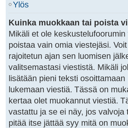
Ylös
Kuinka muokkaan tai poista vi
Mikäli et ole keskustelufoorumin y
poistaa vain omia viestejäsi. Voi
rajoitetun ajan sen luomisen jäl
valitsemastasi viestistä. Mikäli jo
lisätään pieni teksti osoittama
lukemaan viestiä. Tässä on mu
kertaa olet muokannut viestiä. Tä
vastattu ja se ei näy, jos valvoja
pitää itse jättää syy mitä on muo