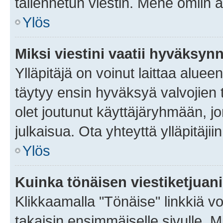
tallennetun viestin. Mene omiin a
Ylös
Miksi viestini vaatii hyväksyn
Ylläpitäjä on voinut laittaa alueen
täytyy ensin hyväksyä valvojien 
olet joutunut käyttäjäryhmään, jo
julkaisua. Ota yhteyttä ylläpitäjii
Ylös
Kuinka tönäisen viestiketjuan
Klikkaamalla "Tönäise" linkkiä voi
takaisin ensimmäiselle sivulle. M