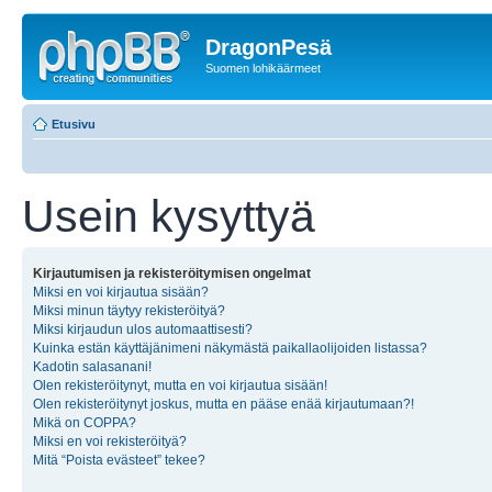
DragonPesä
Suomen lohikäärmeet
Etusivu
Usein kysyttyä
Kirjautumisen ja rekisteröitymisen ongelmat
Miksi en voi kirjautua sisään?
Miksi minun täytyy rekisteröityä?
Miksi kirjaudun ulos automaattisesti?
Kuinka estän käyttäjänimeni näkymästä paikallaolijoiden listassa?
Kadotin salasanani!
Olen rekisteröitynyt, mutta en voi kirjautua sisään!
Olen rekisteröitynyt joskus, mutta en pääse enää kirjautumaan?!
Mikä on COPPA?
Miksi en voi rekisteröityä?
Mitä “Poista evästeet” tekee?