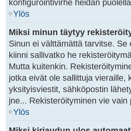
konfigurointivirhe heidän puolella
Ylös
Miksi minun täytyy rekisteröit
Sinun ei välttämättä tarvitse. Se
kiinni sallivatko he rekisteröitym
Mutta kuitenkin. Rekisteröitymine
jotka eivät ole sallittuja vierail
yksityisviestit, sähköpostin lähet
jne... Rekisteröityminen vie vain
Ylös
Miksi kirjaudun ulos automaat