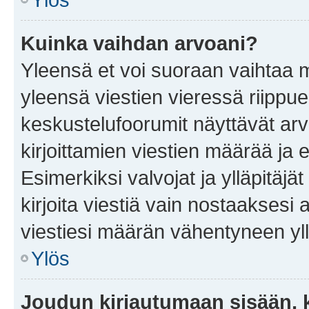
Kuinka vaihdan arvoani?
Yleensä et voi suoraan vaihtaa 
yleensä viestien vieressä riippu
keskustelufoorumit näyttävät ar
kirjoittamien viestien määrää ja er
Esimerkiksi valvojat ja ylläpitäjä
kirjoita viestiä vain nostaakses
viestiesi määrän vähentyneen yl
Ylös
Joudun kirjautumaan sisään, k