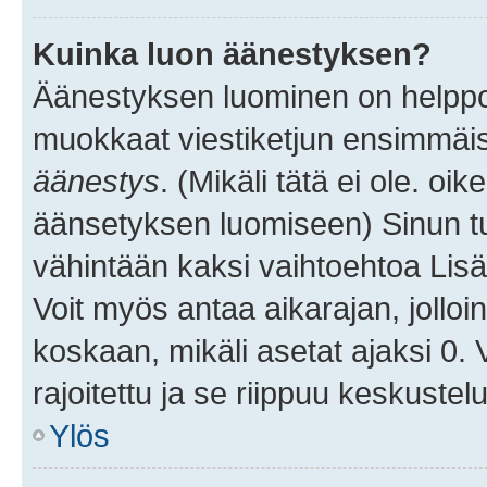
Kuinka luon äänestyksen?
Äänestyksen luominen on helppoa.
muokkaat viestiketjun ensimmäis
äänestys
. (Mikäli tätä ei ole. oik
äänsetyksen luomiseen) Sinun tu
vähintään kaksi vaihtoehtoa Lisää
Voit myös antaa aikarajan, jolloi
koskaan, mikäli asetat ajaksi 0.
rajoitettu ja se riippuu keskustel
Ylös