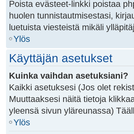
Poista evästeet-linkki poistaa p
huolen tunnistautmisestasi, kirja
luetuista viesteistä mikäli ylläpitä
Ylös
Käyttäjän asetukset
Kuinka vaihdan asetuksiani?
Kaikki asetuksesi (Jos olet rekist
Muuttaaksesi näitä tietoja klikka
yleensä sivun yläreunassa) Tääll
Ylös