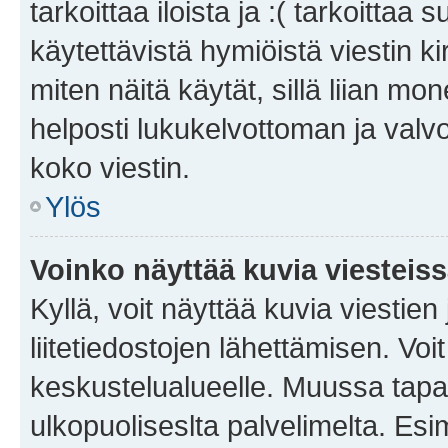
tarkoittaa iloista ja :( tarkoittaa 
käytettävistä hymiöistä viestin k
miten näitä käytät, sillä liian m
helposti lukukelvottoman ja valvo
koko viestin.
Ylös
Voinko näyttää kuvia viesteis
Kyllä, voit näyttää kuvia viestien 
liitetiedostojen lähettämisen. Vo
keskustelualueelle. Muussa tapa
ulkopuoliseslta palvelimelta. Es