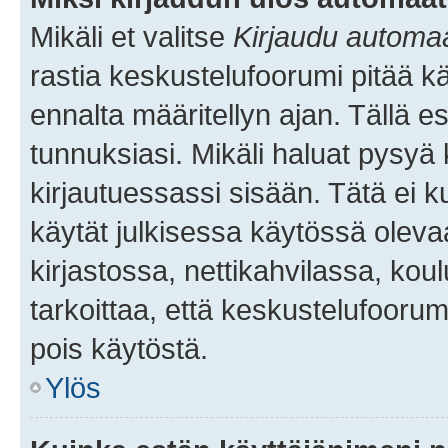
Mikäli et valitse
Kirjaudu automaat
rastia keskustelufoorumi pitää k
ennalta määritellyn ajan. Tällä e
tunnuksiasi. Mikäli haluat pysyä 
kirjautuessassi sisään. Tätä ei k
käytät julkisessa käytössä oleva
kirjastossa, nettikahvilassa, koul
tarkoittaa, että keskustelufoorum
pois käytöstä.
Ylös