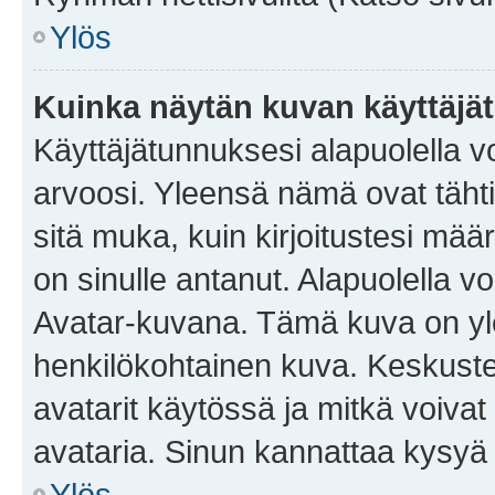
Ylös
Kuinka näytän kuvan käyttäjä
Käyttäjätunnuksesi alapuolella vo
arvoosi. Yleensä nämä ovat tähtiä 
sitä muka, kuin kirjoitustesi mää
on sinulle antanut. Alapuolella v
Avatar-kuvana. Tämä kuva on yle
henkilökohtainen kuva. Keskuste
avatarit käytössä ja mitkä voivat 
avataria. Sinun kannattaa kysyä yl
Ylös