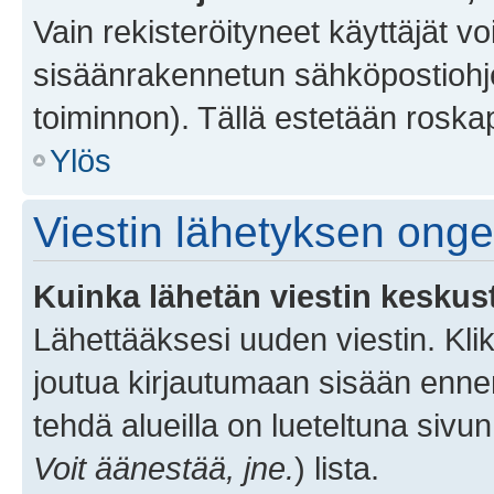
Vain rekisteröityneet käyttäjät v
sisäänrakennetun sähköpostiohjel
toiminnon). Tällä estetään roskap
Ylös
Viestin lähetyksen ong
Kuinka lähetän viestin keskus
Lähettääksesi uuden viestin. Kl
joutua kirjautumaan sisään ennen 
tehdä alueilla on lueteltuna sivun
Voit äänestää, jne.
) lista.