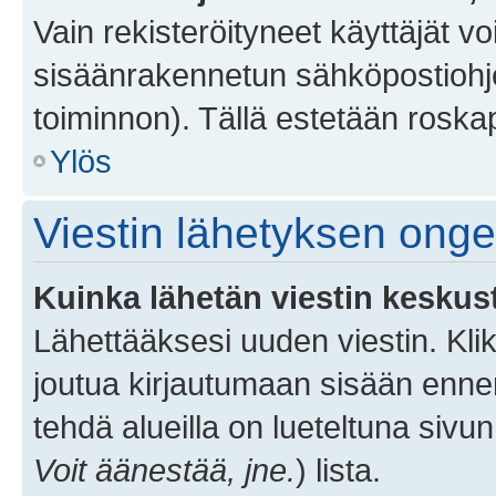
Vain rekisteröityneet käyttäjät v
sisäänrakennetun sähköpostiohjel
toiminnon). Tällä estetään roskap
Ylös
Viestin lähetyksen ong
Kuinka lähetän viestin keskus
Lähettääksesi uuden viestin. Kl
joutua kirjautumaan sisään ennen 
tehdä alueilla on lueteltuna sivun
Voit äänestää, jne.
) lista.