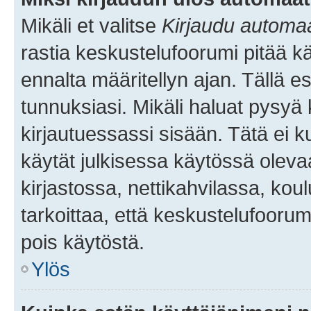
Mikäli et valitse
Kirjaudu automaat
rastia keskustelufoorumi pitää k
ennalta määritellyn ajan. Tällä e
tunnuksiasi. Mikäli haluat pysyä 
kirjautuessassi sisään. Tätä ei k
käytät julkisessa käytössä oleva
kirjastossa, nettikahvilassa, koul
tarkoittaa, että keskustelufoorum
pois käytöstä.
Ylös