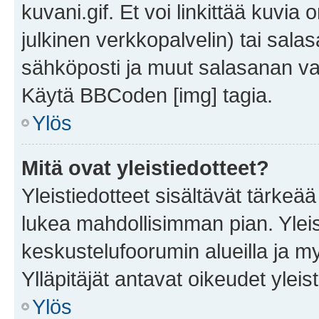
kuvani.gif. Et voi linkittää kuvia 
julkinen verkkopalvelin) tai sala
sähköposti ja muut salasanan vaa
Käytä BBCoden [img] tagia.
Ylös
Mitä ovat yleistiedotteet?
Yleistiedotteet sisältävät tärkeä
lukea mahdollisimman pian. Yleis
keskustelufoorumin alueilla ja m
Ylläpitäjät antavat oikeudet yleis
Ylös