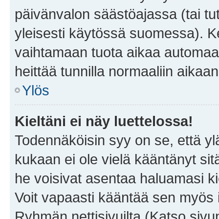
päivänvalon säästöajassa (tai tu
yleisesti käytössä suomessa). Ke
vaihtamaan tuota aikaa automaatti
heittää tunnilla normaaliin aikaan
Ylös
Kieltäni ei näy luettelossa!
Todennäköisin syy on se, että yläp
kukaan ei ole vielä kääntänyt sitä 
he voisivat asentaa haluamasi ki
Voit vapaasti kääntää sen myös i
Ryhmän nettisivuilta (Katso sivun