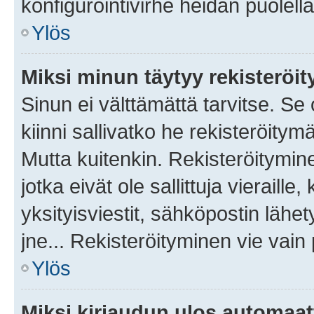
konfigurointivirhe heidän puolella
Ylös
Miksi minun täytyy rekisteröit
Sinun ei välttämättä tarvitse. Se
kiinni sallivatko he rekisteröitym
Mutta kuitenkin. Rekisteröitymine
jotka eivät ole sallittuja vierail
yksityisviestit, sähköpostin lähet
jne... Rekisteröityminen vie vain
Ylös
Miksi kirjaudun ulos automaat