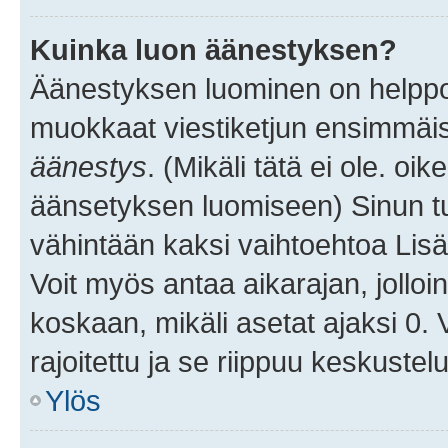
Kuinka luon äänestyksen?
Äänestyksen luominen on helppoa.
muokkaat viestiketjun ensimmäis
äänestys
. (Mikäli tätä ei ole. oik
äänsetyksen luomiseen) Sinun tu
vähintään kaksi vaihtoehtoa Lisää
Voit myös antaa aikarajan, jolloi
koskaan, mikäli asetat ajaksi 0.
rajoitettu ja se riippuu keskustel
Ylös