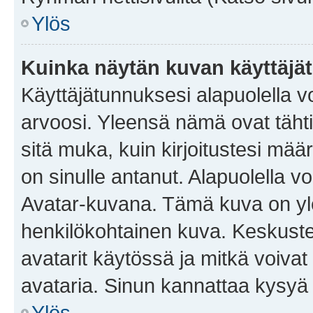
Ylös
Kuinka näytän kuvan käyttäjä
Käyttäjätunnuksesi alapuolella vo
arvoosi. Yleensä nämä ovat tähtiä 
sitä muka, kuin kirjoitustesi mää
on sinulle antanut. Alapuolella v
Avatar-kuvana. Tämä kuva on yle
henkilökohtainen kuva. Keskuste
avatarit käytössä ja mitkä voivat 
avataria. Sinun kannattaa kysyä yl
Ylös