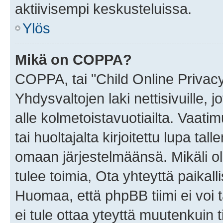
aktiivisempi keskusteluissa.
Ylös
Mikä on COPPA?
COPPA, tai "Child Online Privac
Yhdysvaltojen laki nettisivuille, 
alle kolmetoistavuotiailta. Vaa
tai huoltajalta kirjoitettu lupa ta
omaan järjestelmäänsä. Mikäli 
tulee toimia, Ota yhteyttä paika
Huomaa, että phpBB tiimi ei voi t
ei tule ottaa yteyttä muutenkuin t