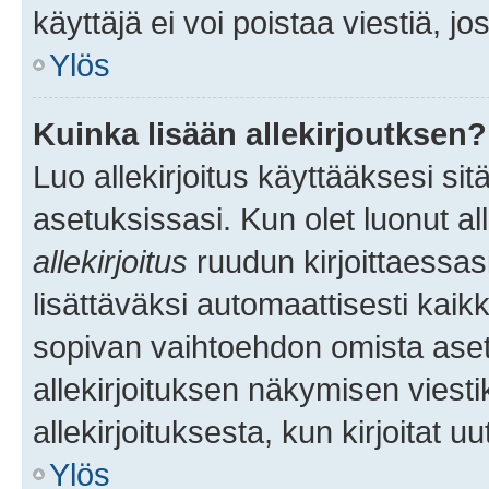
käyttäjä ei voi poistaa viestiä, jo
Ylös
Kuinka lisään allekirjoutksen?
Luo allekirjoitus käyttääksesi si
asetuksissasi. Kun olet luonut all
allekirjoitus
ruudun kirjoittaessasi
lisättäväksi automaattisesti kaikki
sopivan vaihtoehdon omista asetu
allekirjoituksen näkymisen viesti
allekirjoituksesta, kun kirjoitat uu
Ylös