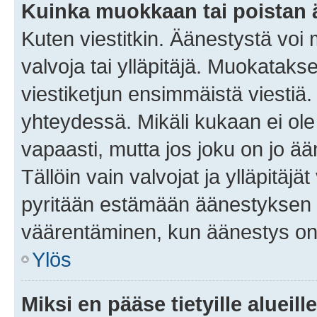
Kuinka muokkaan tai poistan
Kuten viestitkin. Äänestystä voi
valvoja tai ylläpitäjä. Muokatak
viestiketjun ensimmäistä viestiä
yhteydessä. Mikäli kukaan ei ol
vapaasti, mutta jos joku on jo ä
Tällöin vain valvojat ja ylläpitäjä
pyritään estämään äänestyksen 
väärentäminen, kun äänestys on
Ylös
Miksi en pääse tietyille alueill