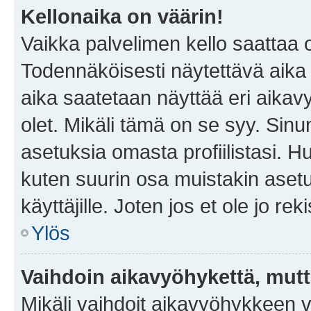
Kellonaika on väärin!
Vaikka palvelimen kello saattaa 
Todennäköisesti näytettävä aika
aika saatetaan näyttää eri aika
olet. Mikäli tämä on se syy. Si
asetuksia omasta profiilistasi. 
kuten suurin osa muistakin asetuks
käyttäjille. Joten jos et ole jo rek
Ylös
Vaihdoin aikavyöhykettä, mutta 
Mikäli vaihdoit aikavyöhykkeen 