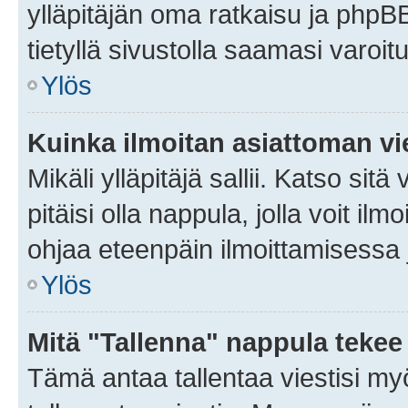
ylläpitäjän oma ratkaisu ja phpB
tietyllä sivustolla saamasi varoi
Ylös
Kuinka ilmoitan asiattoman vie
Mikäli ylläpitäjä sallii. Katso sitä
pitäisi olla nappula, jolla voit i
ohjaa eteenpäin ilmoittamisessa j
Ylös
Mitä "Tallenna" nappula tekee
Tämä antaa tallentaa viestisi m