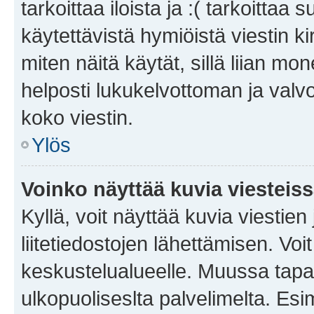
tarkoittaa iloista ja :( tarkoittaa 
käytettävistä hymiöistä viestin k
miten näitä käytät, sillä liian m
helposti lukukelvottoman ja valvo
koko viestin.
Ylös
Voinko näyttää kuvia viesteis
Kyllä, voit näyttää kuvia viestien 
liitetiedostojen lähettämisen. Vo
keskustelualueelle. Muussa tapa
ulkopuoliseslta palvelimelta. Es