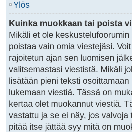
Ylös
Kuinka muokkaan tai poista vi
Mikäli et ole keskustelufoorumin y
poistaa vain omia viestejäsi. Voi
rajoitetun ajan sen luomisen jäl
valitsemastasi viestistä. Mikäli jo
lisätään pieni teksti osoittama
lukemaan viestiä. Tässä on mu
kertaa olet muokannut viestiä. Tä
vastattu ja se ei näy, jos valvoja
pitää itse jättää syy mitä on muo