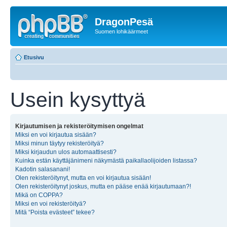
DragonPesä
Suomen lohikäärmeet
Etusivu
Usein kysyttyä
Kirjautumisen ja rekisteröitymisen ongelmat
Miksi en voi kirjautua sisään?
Miksi minun täytyy rekisteröityä?
Miksi kirjaudun ulos automaattisesti?
Kuinka estän käyttäjänimeni näkymästä paikallaolijoiden listassa?
Kadotin salasanani!
Olen rekisteröitynyt, mutta en voi kirjautua sisään!
Olen rekisteröitynyt joskus, mutta en pääse enää kirjautumaan?!
Mikä on COPPA?
Miksi en voi rekisteröityä?
Mitä “Poista evästeet” tekee?