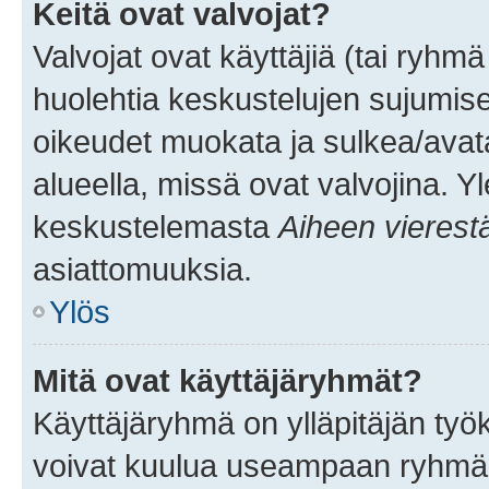
Keitä ovat valvojat?
Valvojat ovat käyttäjiä (tai ryhmä
huolehtia keskustelujen sujumise
oikeudet muokata ja sulkea/avata, 
alueella, missä ovat valvojina. Y
keskustelemasta
Aiheen vierest
asiattomuuksia.
Ylös
Mitä ovat käyttäjäryhmät?
Käyttäjäryhmä on ylläpitäjän työka
voivat kuulua useampaan ryhmään