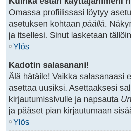
Kuinka estän käyttäjänimeni n
Omassa profiilissasi löytyy aset
asetuksen kohtaan
päällä
. Näkym
ja itsellesi. Sinut lasketaan tällö
Ylös
Kadotin salasanani!
Älä hätäile! Vaikka salasanaasi 
asettaa uusiksi. Asettaaksesi s
kirjautumissivulle ja napsauta
Un
ja pääset pian kirjautumaan sisä
Ylös