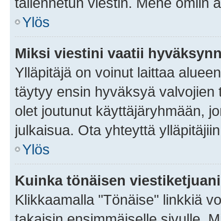
tallennetun viestin. Mene omiin a
Ylös
Miksi viestini vaatii hyväksyn
Ylläpitäjä on voinut laittaa alueen
täytyy ensin hyväksyä valvojien 
olet joutunut käyttäjäryhmään, jo
julkaisua. Ota yhteyttä ylläpitäjii
Ylös
Kuinka tönäisen viestiketjuan
Klikkaamalla "Tönäise" linkkiä voi
takaisin ensimmäiselle sivulle. M