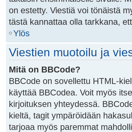
on estetty. Viestiä voi tönäistä m
tästä kannattaa olla tarkkana, e
Ylös
Viestien muotoilu ja vies
Mitä on BBCode?
BBCode on sovellettu HTML-kieles
käyttää BBCodea. Voit myös itse
kirjoituksen yhteydessä. BBCode 
kieltä, tagit ympäröidään hakasului
tarjoaa myös paremmat mahdollis