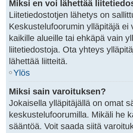
Miksi en voi lähettää liitetied
Liitetiedostotjen lähetys on sallit
Keskustelufoorumin ylläpitäjä ei v
kaikille alueille tai ehkäpä vain 
liitetiedostoja. Ota yhteys ylläpit
lähettää liitteitä.
Ylös
Miksi sain varoituksen?
Jokaisella ylläpitäjällä on omat 
keskustelufoorumilla. Mikäli he ka
sääntöä. Voit saada siitä varoi