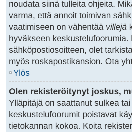
noudata siinä tulleita ohjeita. Mi
varma, että annoit toimivan sähk
vaatimiseen on vähentää
villejä
k
hyväkseen keskustelufoorumia. Mi
sähköpostiosoitteen, olet tarkista
myös roskapostikansion. Ota yhte
Ylös
Olen rekisteröitynyt joskus, 
Ylläpitäjä on saattanut sulkea ta
keskustelufoorumit poistavat k
tietokannan kokoa. Koita rekister