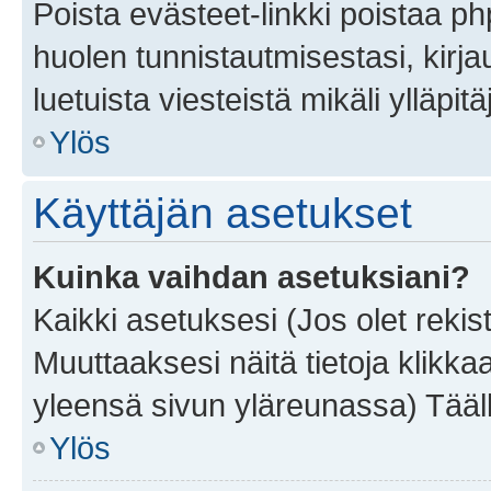
Poista evästeet-linkki poistaa p
huolen tunnistautmisestasi, kirja
luetuista viesteistä mikäli ylläpitä
Ylös
Käyttäjän asetukset
Kuinka vaihdan asetuksiani?
Kaikki asetuksesi (Jos olet rekist
Muuttaaksesi näitä tietoja klikka
yleensä sivun yläreunassa) Tääll
Ylös