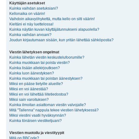
Käyttäjän asetukset
Kuinka vaihdan asetuksiani?
Kellonaika on väärin!
Vaihdoin aikavyöhykettä, mutta kello on silti väärin!
Kieltäni ei näy luettelossa!
Kuinka näytän kuvan käyttäjätunnukseni alapuolella?
Kuinka vaihdan arvoani?
Joudun kirjautumaan sisään, kun yritän lähettää sähköpostia?
Viestin lähetyksen ongelmat
Kuinka lähetän viestin keskustelufoorumille?
Kuinka muokkaan tai poista viestin?
Kuinka lisään allekirjoutksen?
Kuinka luon äänestyksen?
Kuinka muokkaan tai poistan äänestyksen?
Miksi en pääse tietyille alueille?
Miksi en voi äänestää?
Miksi en voi lähettää liitetiedostoa?
Miksi sain varoituksen?
Kuinka ilmoitan asiattoman viestin valvojalle?
Mitä "Tallenna" nappula tekee viestien lähetyksessä?
Miksi viestini vaatii hyväksynnän?
Kuinka tönäisen viestiketjuani?
Viestien muotoilu ja viestityypit
Mitä on BBCode?