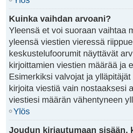
Kuinka vaihdan arvoani?
Yleensä et voi suoraan vaihtaa 
yleensä viestien vieressä riippu
keskustelufoorumit näyttävät ar
kirjoittamien viestien määrää ja er
Esimerkiksi valvojat ja ylläpitäjä
kirjoita viestiä vain nostaakses
viestiesi määrän vähentyneen yl
Ylös
Joudun kirjautumaan sisään, k