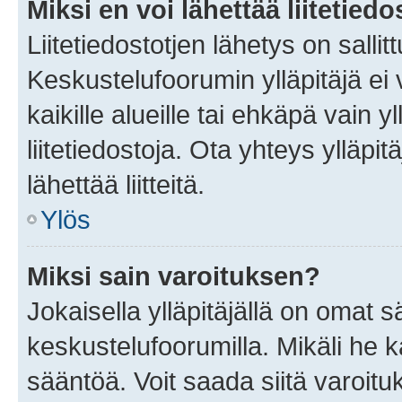
Miksi en voi lähettää liitetied
Liitetiedostotjen lähetys on sallit
Keskustelufoorumin ylläpitäjä ei v
kaikille alueille tai ehkäpä vain 
liitetiedostoja. Ota yhteys ylläpit
lähettää liitteitä.
Ylös
Miksi sain varoituksen?
Jokaisella ylläpitäjällä on omat 
keskustelufoorumilla. Mikäli he ka
sääntöä. Voit saada siitä varoi