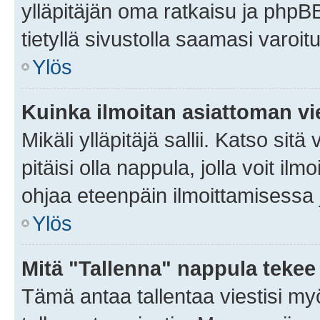
ylläpitäjän oma ratkaisu ja phpB
tietyllä sivustolla saamasi varoi
Ylös
Kuinka ilmoitan asiattoman vie
Mikäli ylläpitäjä sallii. Katso sitä
pitäisi olla nappula, jolla voit i
ohjaa eteenpäin ilmoittamisessa j
Ylös
Mitä "Tallenna" nappula tekee
Tämä antaa tallentaa viestisi m