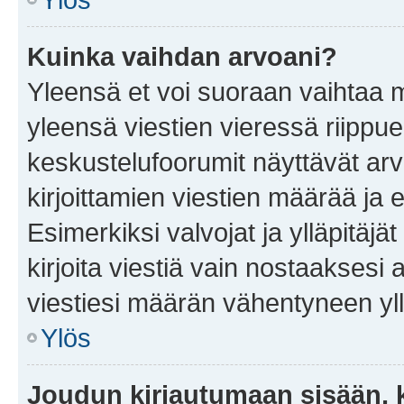
Kuinka vaihdan arvoani?
Yleensä et voi suoraan vaihtaa 
yleensä viestien vieressä riippu
keskustelufoorumit näyttävät ar
kirjoittamien viestien määrää ja er
Esimerkiksi valvojat ja ylläpitäjä
kirjoita viestiä vain nostaakses
viestiesi määrän vähentyneen yl
Ylös
Joudun kirjautumaan sisään, k