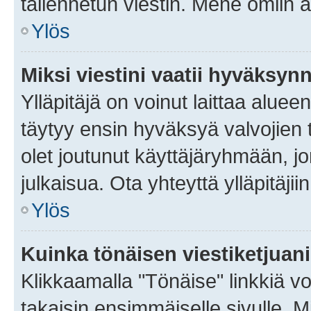
tallennetun viestin. Mene omiin a
Ylös
Miksi viestini vaatii hyväksyn
Ylläpitäjä on voinut laittaa alueen
täytyy ensin hyväksyä valvojien 
olet joutunut käyttäjäryhmään, jo
julkaisua. Ota yhteyttä ylläpitäjii
Ylös
Kuinka tönäisen viestiketjuan
Klikkaamalla "Tönäise" linkkiä voi
takaisin ensimmäiselle sivulle. M