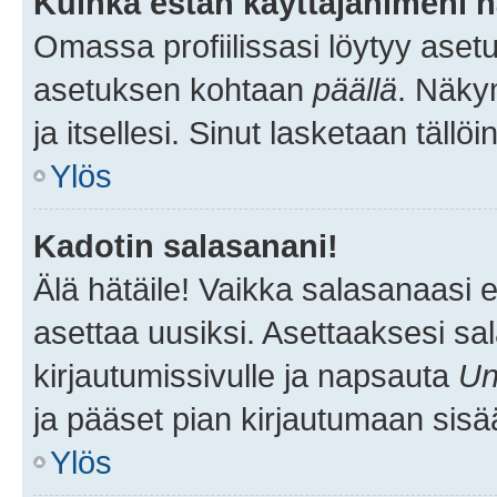
Kuinka estän käyttäjänimeni n
Omassa profiilissasi löytyy aset
asetuksen kohtaan
päällä
. Näkym
ja itsellesi. Sinut lasketaan tällö
Ylös
Kadotin salasanani!
Älä hätäile! Vaikka salasanaasi 
asettaa uusiksi. Asettaaksesi s
kirjautumissivulle ja napsauta
Un
ja pääset pian kirjautumaan sisä
Ylös