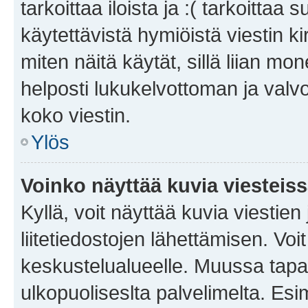
tarkoittaa iloista ja :( tarkoittaa 
käytettävistä hymiöistä viestin k
miten näitä käytät, sillä liian m
helposti lukukelvottoman ja valvo
koko viestin.
Ylös
Voinko näyttää kuvia viesteis
Kyllä, voit näyttää kuvia viestien 
liitetiedostojen lähettämisen. Vo
keskustelualueelle. Muussa tapa
ulkopuoliseslta palvelimelta. Es