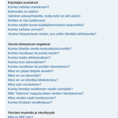
Käyttäjän asetukset
Kuinka vaihdan asetuksiani?
Kellonaika on väärin!
Vaihdoin aikavyöhykettä, mutta kello on silti väärin!
Kieltäni ei näy luettelossa!
Kuinka näytän kuvan käyttäjätunnukseni alapuolella?
Kuinka vaihdan arvoani?
Joudun kirjautumaan sisään, kun yritän lähettää sähköpostia?
Viestin lähetyksen ongelmat
Kuinka lähetän viestin keskustelufoorumille?
Kuinka muokkaan tai poista viestin?
Kuinka lisään allekirjoutksen?
Kuinka luon äänestyksen?
Kuinka muokkaan tai poistan äänestyksen?
Miksi en pääse tietyille alueille?
Miksi en voi äänestää?
Miksi en voi lähettää liitetiedostoa?
Miksi sain varoituksen?
Kuinka ilmoitan asiattoman viestin valvojalle?
Mitä "Tallenna" nappula tekee viestien lähetyksessä?
Miksi viestini vaatii hyväksynnän?
Kuinka tönäisen viestiketjuani?
Viestien muotoilu ja viestityypit
Mitä on BBCode?