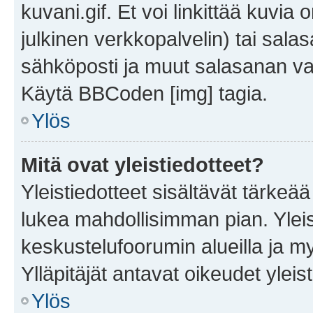
kuvani.gif. Et voi linkittää kuvia 
julkinen verkkopalvelin) tai sala
sähköposti ja muut salasanan vaa
Käytä BBCoden [img] tagia.
Ylös
Mitä ovat yleistiedotteet?
Yleistiedotteet sisältävät tärkeä
lukea mahdollisimman pian. Yleis
keskustelufoorumin alueilla ja m
Ylläpitäjät antavat oikeudet yleis
Ylös