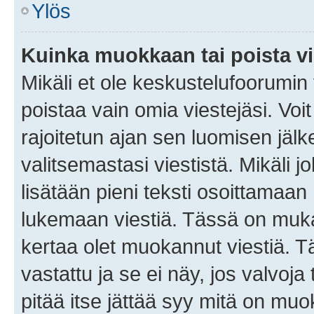
Ylös
Kuinka muokkaan tai poista vi
Mikäli et ole keskustelufoorumin y
poistaa vain omia viestejäsi. Voi
rajoitetun ajan sen luomisen jäl
valitsemastasi viestistä. Mikäli jo
lisätään pieni teksti osoittama
lukemaan viestiä. Tässä on mu
kertaa olet muokannut viestiä. Tä
vastattu ja se ei näy, jos valvoja
pitää itse jättää syy mitä on muo