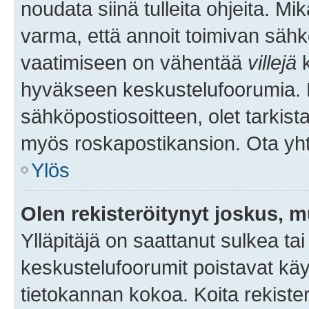
noudata siinä tulleita ohjeita. Mi
varma, että annoit toimivan sähk
vaatimiseen on vähentää
villejä
k
hyväkseen keskustelufoorumia. Mi
sähköpostiosoitteen, olet tarkista
myös roskapostikansion. Ota yhte
Ylös
Olen rekisteröitynyt joskus, 
Ylläpitäjä on saattanut sulkea ta
keskustelufoorumit poistavat k
tietokannan kokoa. Koita rekister