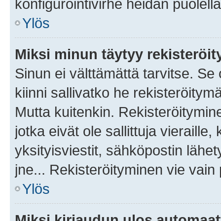
konfigurointivirhe heidän puolella
Ylös
Miksi minun täytyy rekisteröit
Sinun ei välttämättä tarvitse. Se
kiinni sallivatko he rekisteröitym
Mutta kuitenkin. Rekisteröitymine
jotka eivät ole sallittuja vierail
yksityisviestit, sähköpostin lähet
jne... Rekisteröityminen vie vain
Ylös
Miksi kirjaudun ulos automaat