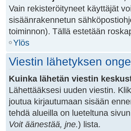
Vain rekisteröityneet käyttäjät v
sisäänrakennetun sähköpostiohjel
toiminnon). Tällä estetään roskap
Ylös
Viestin lähetyksen ong
Kuinka lähetän viestin keskus
Lähettääksesi uuden viestin. Kl
joutua kirjautumaan sisään ennen 
tehdä alueilla on lueteltuna sivun
Voit äänestää, jne.
) lista.