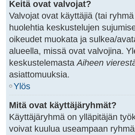
Keitä ovat valvojat?
Valvojat ovat käyttäjiä (tai ryhmä
huolehtia keskustelujen sujumise
oikeudet muokata ja sulkea/avata, 
alueella, missä ovat valvojina. Y
keskustelemasta
Aiheen vierest
asiattomuuksia.
Ylös
Mitä ovat käyttäjäryhmät?
Käyttäjäryhmä on ylläpitäjän työka
voivat kuulua useampaan ryhmään