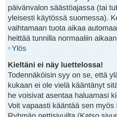
päivänvalon säästöajassa (tai tu
yleisesti käytössä suomessa). Ke
vaihtamaan tuota aikaa automaatti
heittää tunnilla normaaliin aikaan
Ylös
Kieltäni ei näy luettelossa!
Todennäköisin syy on se, että yläp
kukaan ei ole vielä kääntänyt sitä 
he voisivat asentaa haluamasi ki
Voit vapaasti kääntää sen myös i
Ryhmän nettisivuilta (Katso sivun