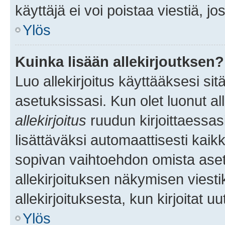
käyttäjä ei voi poistaa viestiä, jo
Ylös
Kuinka lisään allekirjoutksen?
Luo allekirjoitus käyttääksesi si
asetuksissasi. Kun olet luonut all
allekirjoitus
ruudun kirjoittaessasi
lisättäväksi automaattisesti kaikki
sopivan vaihtoehdon omista asetu
allekirjoituksen näkymisen viesti
allekirjoituksesta, kun kirjoitat uu
Ylös