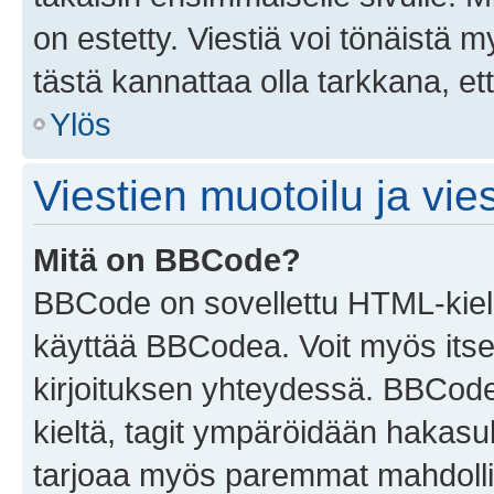
on estetty. Viestiä voi tönäistä m
tästä kannattaa olla tarkkana, e
Ylös
Viestien muotoilu ja vies
Mitä on BBCode?
BBCode on sovellettu HTML-kieles
käyttää BBCodea. Voit myös itse
kirjoituksen yhteydessä. BBCode 
kieltä, tagit ympäröidään hakasului
tarjoaa myös paremmat mahdollis