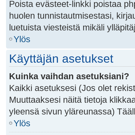
Poista evästeet-linkki poistaa p
huolen tunnistautmisestasi, kirja
luetuista viesteistä mikäli ylläpitä
Ylös
Käyttäjän asetukset
Kuinka vaihdan asetuksiani?
Kaikki asetuksesi (Jos olet rekist
Muuttaaksesi näitä tietoja klikka
yleensä sivun yläreunassa) Tääll
Ylös