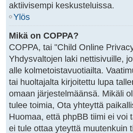
aktiivisempi keskusteluissa.
Ylös
Mikä on COPPA?
COPPA, tai "Child Online Privac
Yhdysvaltojen laki nettisivuille, 
alle kolmetoistavuotiailta. Vaa
tai huoltajalta kirjoitettu lupa ta
omaan järjestelmäänsä. Mikäli 
tulee toimia, Ota yhteyttä paika
Huomaa, että phpBB tiimi ei voi t
ei tule ottaa yteyttä muutenkuin t