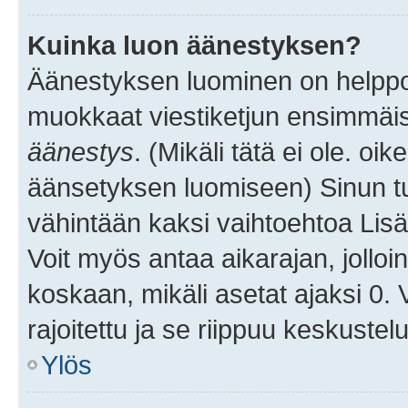
Kuinka luon äänestyksen?
Äänestyksen luominen on helppoa.
muokkaat viestiketjun ensimmäis
äänestys
. (Mikäli tätä ei ole. oik
äänsetyksen luomiseen) Sinun tu
vähintään kaksi vaihtoehtoa Lisää
Voit myös antaa aikarajan, jolloi
koskaan, mikäli asetat ajaksi 0.
rajoitettu ja se riippuu keskustel
Ylös