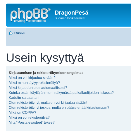
DragonPesä
Suomen lohikäärmeet
Etusivu
Usein kysyttyä
Kirjautumisen ja rekisteröitymisen ongelmat
Miksi en voi kirjautua sisään?
Miksi minun täytyy rekisteröityä?
Miksi kirjaudun ulos automaattisesti?
Kuinka estän käyttäjänimeni näkymästä paikallaolijoiden listassa?
Kadotin salasanani!
Olen rekisteröitynyt, mutta en voi kirjautua sisään!
Olen rekisteröitynyt joskus, mutta en pääse enää kirjautumaan?!
Mikä on COPPA?
Miksi en voi rekisteröityä?
Mitä “Poista evästeet” tekee?