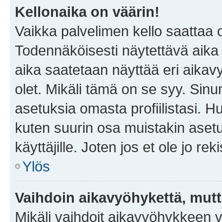
Kellonaika on väärin!
Vaikka palvelimen kello saattaa 
Todennäköisesti näytettävä aika
aika saatetaan näyttää eri aika
olet. Mikäli tämä on se syy. Si
asetuksia omasta profiilistasi. 
kuten suurin osa muistakin asetuks
käyttäjille. Joten jos et ole jo rek
Ylös
Vaihdoin aikavyöhykettä, mutta 
Mikäli vaihdoit aikavyöhykkeen 