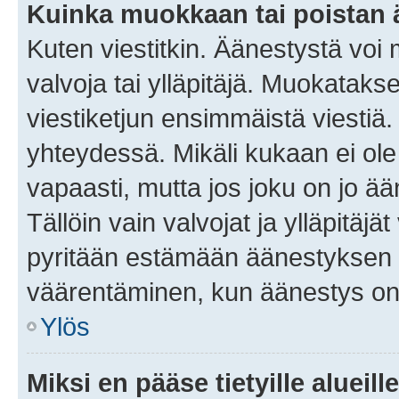
Kuinka muokkaan tai poistan
Kuten viestitkin. Äänestystä voi
valvoja tai ylläpitäjä. Muokatak
viestiketjun ensimmäistä viestiä
yhteydessä. Mikäli kukaan ei ol
vapaasti, mutta jos joku on jo ä
Tällöin vain valvojat ja ylläpitäjä
pyritään estämään äänestyksen 
väärentäminen, kun äänestys on
Ylös
Miksi en pääse tietyille alueill