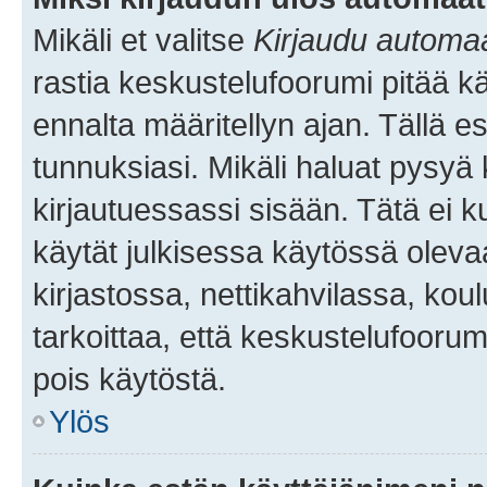
Mikäli et valitse
Kirjaudu automaat
rastia keskustelufoorumi pitää k
ennalta määritellyn ajan. Tällä e
tunnuksiasi. Mikäli haluat pysyä 
kirjautuessassi sisään. Tätä ei k
käytät julkisessa käytössä oleva
kirjastossa, nettikahvilassa, koul
tarkoittaa, että keskustelufoorum
pois käytöstä.
Ylös