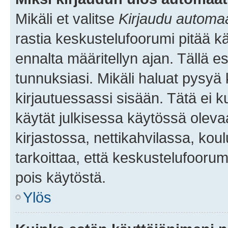
Mikäli et valitse
Kirjaudu automaat
rastia keskustelufoorumi pitää k
ennalta määritellyn ajan. Tällä e
tunnuksiasi. Mikäli haluat pysyä 
kirjautuessassi sisään. Tätä ei k
käytät julkisessa käytössä oleva
kirjastossa, nettikahvilassa, koul
tarkoittaa, että keskustelufoorum
pois käytöstä.
Ylös