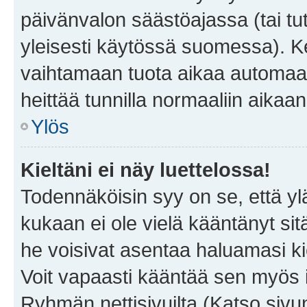
päivänvalon säästöajassa (tai tu
yleisesti käytössä suomessa). Ke
vaihtamaan tuota aikaa automaatti
heittää tunnilla normaaliin aikaan
Ylös
Kieltäni ei näy luettelossa!
Todennäköisin syy on se, että yläp
kukaan ei ole vielä kääntänyt sitä 
he voisivat asentaa haluamasi ki
Voit vapaasti kääntää sen myös i
Ryhmän nettisivuilta (Katso sivun