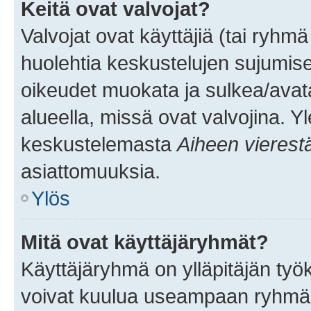
Keitä ovat valvojat?
Valvojat ovat käyttäjiä (tai ryhmä
huolehtia keskustelujen sujumise
oikeudet muokata ja sulkea/avata, 
alueella, missä ovat valvojina. Y
keskustelemasta
Aiheen vierest
asiattomuuksia.
Ylös
Mitä ovat käyttäjäryhmät?
Käyttäjäryhmä on ylläpitäjän työka
voivat kuulua useampaan ryhmään