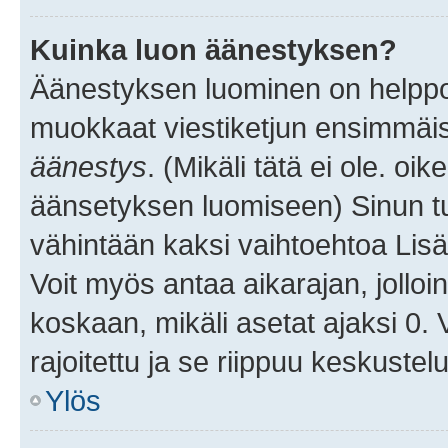
Kuinka luon äänestyksen?
Äänestyksen luominen on helppoa.
muokkaat viestiketjun ensimmäis
äänestys
. (Mikäli tätä ei ole. oik
äänsetyksen luomiseen) Sinun tu
vähintään kaksi vaihtoehtoa Lisää
Voit myös antaa aikarajan, jolloi
koskaan, mikäli asetat ajaksi 0.
rajoitettu ja se riippuu keskustel
Ylös