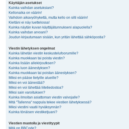
Käyttäjän asetukset
Kuinka vaihdan asetuksiani?
Kellonaika on väärin!
Vaihdoin aikavyöhykettä, mutta kello on silti väärin!
Kieltäni ei näy luettelossa!
Kuinka näytän kuvan käyttäjätunnukseni alapuolella?
Kuinka vaihdan arvoani?
Joudun kirjautumaan sisään, kun yritän lähettää sähköpostia?
Viestin lähetyksen ongelmat
Kuinka lähetän viestin keskustelufoorumille?
Kuinka muokkaan tai poista viestin?
Kuinka lisään allekirjoutksen?
Kuinka luon äänestyksen?
Kuinka muokkaan tai poistan äänestyksen?
Miksi en pääse tietyille alueille?
Miksi en voi äänestää?
Miksi en voi lähettää liitetiedostoa?
Miksi sain varoituksen?
Kuinka ilmoitan asiattoman viestin valvojalle?
Mitä "Tallenna" nappula tekee viestien lähetyksessä?
Miksi viestini vaatii hyväksynnän?
Kuinka tönäisen viestiketjuani?
Viestien muotoilu ja viestityypit
Mitä on BBCode?