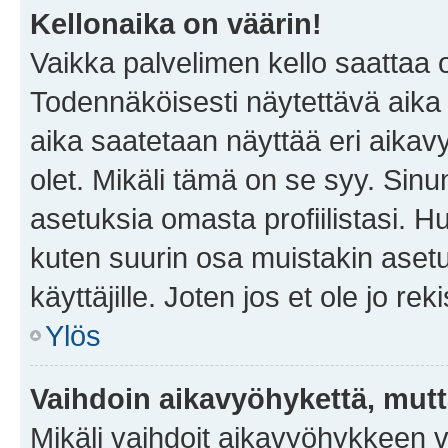
Kellonaika on väärin!
Vaikka palvelimen kello saattaa 
Todennäköisesti näytettävä aika
aika saatetaan näyttää eri aika
olet. Mikäli tämä on se syy. Si
asetuksia omasta profiilistasi. 
kuten suurin osa muistakin asetuks
käyttäjille. Joten jos et ole jo rek
Ylös
Vaihdoin aikavyöhykettä, mutta 
Mikäli vaihdoit aikavyöhykkeen 