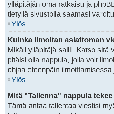
ylläpitäjän oma ratkaisu ja phpB
tietyllä sivustolla saamasi varoi
Ylös
Kuinka ilmoitan asiattoman vie
Mikäli ylläpitäjä sallii. Katso sitä
pitäisi olla nappula, jolla voit i
ohjaa eteenpäin ilmoittamisessa j
Ylös
Mitä "Tallenna" nappula tekee
Tämä antaa tallentaa viestisi m