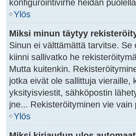
konfigurointivirhe heidän puolella
Ylös
Miksi minun täytyy rekisteröit
Sinun ei välttämättä tarvitse. Se
kiinni sallivatko he rekisteröitym
Mutta kuitenkin. Rekisteröitymine
jotka eivät ole sallittuja vierail
yksityisviestit, sähköpostin lähet
jne... Rekisteröityminen vie vain
Ylös
Miksi kirjaudun ulos automaat