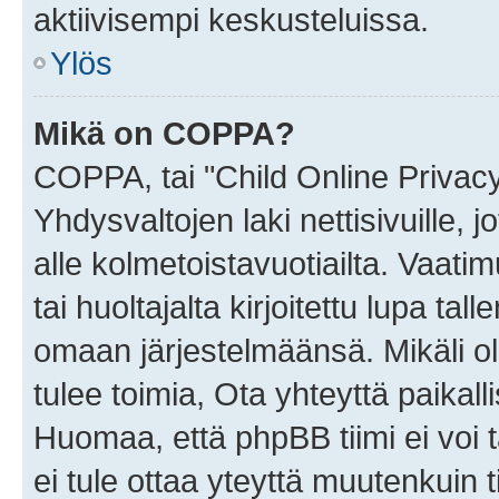
aktiivisempi keskusteluissa.
Ylös
Mikä on COPPA?
COPPA, tai "Child Online Privac
Yhdysvaltojen laki nettisivuille, 
alle kolmetoistavuotiailta. Vaa
tai huoltajalta kirjoitettu lupa ta
omaan järjestelmäänsä. Mikäli 
tulee toimia, Ota yhteyttä paika
Huomaa, että phpBB tiimi ei voi t
ei tule ottaa yteyttä muutenkuin t