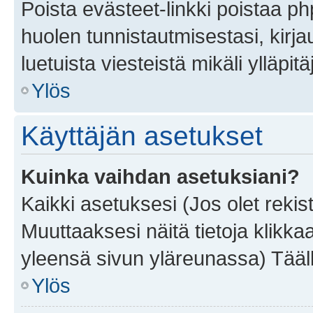
Poista evästeet-linkki poistaa p
huolen tunnistautmisestasi, kirja
luetuista viesteistä mikäli ylläpitä
Ylös
Käyttäjän asetukset
Kuinka vaihdan asetuksiani?
Kaikki asetuksesi (Jos olet rekist
Muuttaaksesi näitä tietoja klikka
yleensä sivun yläreunassa) Tääll
Ylös