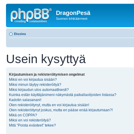
DragonPesä
Suomen lohikäärmeet
Etusivu
Usein kysyttyä
Kirjautumisen ja rekisteröitymisen ongelmat
Miksi en voi kirjautua sisään?
Miksi minun täytyy rekisteröityä?
Miksi kirjaudun ulos automaattisesti?
Kuinka estän käyttäjänimeni näkymästä paikallaolijoiden listassa?
Kadotin salasanani!
Olen rekisteröitynyt, mutta en voi kirjautua sisään!
Olen rekisteröitynyt joskus, mutta en pääse enää kirjautumaan?!
Mikä on COPPA?
Miksi en voi rekisteröityä?
Mitä “Poista evästeet” tekee?