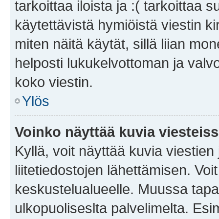
tarkoittaa iloista ja :( tarkoittaa 
käytettävistä hymiöistä viestin k
miten näitä käytät, sillä liian m
helposti lukukelvottoman ja valvo
koko viestin.
Ylös
Voinko näyttää kuvia viesteis
Kyllä, voit näyttää kuvia viestien 
liitetiedostojen lähettämisen. Vo
keskustelualueelle. Muussa tapa
ulkopuoliseslta palvelimelta. Es