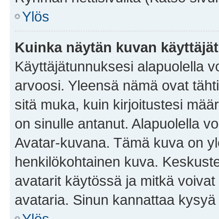
Ylös
Kuinka näytän kuvan käyttäjä
Käyttäjätunnuksesi alapuolella vo
arvoosi. Yleensä nämä ovat tähtiä 
sitä muka, kuin kirjoitustesi mää
on sinulle antanut. Alapuolella v
Avatar-kuvana. Tämä kuva on yle
henkilökohtainen kuva. Keskuste
avatarit käytössä ja mitkä voivat 
avataria. Sinun kannattaa kysyä yl
Ylös