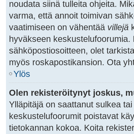
noudata siinä tulleita ohjeita. Mi
varma, että annoit toimivan sähk
vaatimiseen on vähentää
villejä
k
hyväkseen keskustelufoorumia. Mi
sähköpostiosoitteen, olet tarkista
myös roskapostikansion. Ota yhte
Ylös
Olen rekisteröitynyt joskus, 
Ylläpitäjä on saattanut sulkea ta
keskustelufoorumit poistavat k
tietokannan kokoa. Koita rekister