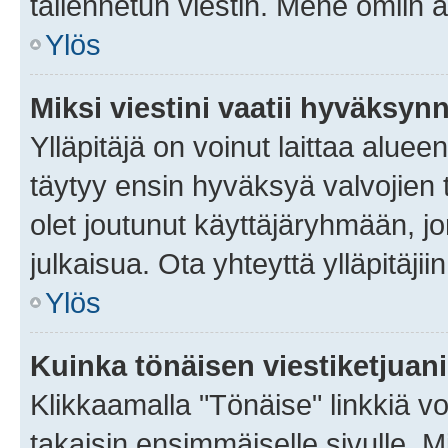
tallennetun viestin. Mene omiin a
Ylös
Miksi viestini vaatii hyväksyn
Ylläpitäjä on voinut laittaa alueen
täytyy ensin hyväksyä valvojien 
olet joutunut käyttäjäryhmään, jo
julkaisua. Ota yhteyttä ylläpitäjii
Ylös
Kuinka tönäisen viestiketjuan
Klikkaamalla "Tönäise" linkkiä voi
takaisin ensimmäiselle sivulle. M