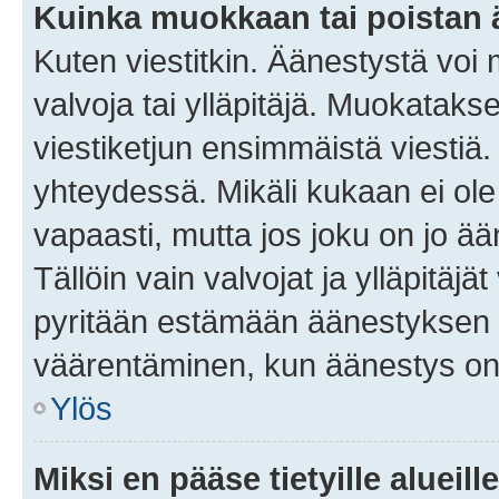
Kuinka muokkaan tai poistan
Kuten viestitkin. Äänestystä voi
valvoja tai ylläpitäjä. Muokatak
viestiketjun ensimmäistä viestiä
yhteydessä. Mikäli kukaan ei ol
vapaasti, mutta jos joku on jo ä
Tällöin vain valvojat ja ylläpitäjä
pyritään estämään äänestyksen 
väärentäminen, kun äänestys on
Ylös
Miksi en pääse tietyille alueill