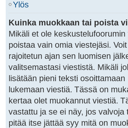
Ylös
Kuinka muokkaan tai poista vi
Mikäli et ole keskustelufoorumin y
poistaa vain omia viestejäsi. Voi
rajoitetun ajan sen luomisen jäl
valitsemastasi viestistä. Mikäli jo
lisätään pieni teksti osoittama
lukemaan viestiä. Tässä on mu
kertaa olet muokannut viestiä. Tä
vastattu ja se ei näy, jos valvoja
pitää itse jättää syy mitä on muo