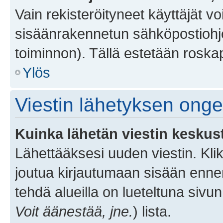
Vain rekisteröityneet käyttäjät v
sisäänrakennetun sähköpostiohjel
toiminnon). Tällä estetään roskap
Ylös
Viestin lähetyksen ong
Kuinka lähetän viestin keskus
Lähettääksesi uuden viestin. Kl
joutua kirjautumaan sisään ennen 
tehdä alueilla on lueteltuna sivun
Voit äänestää, jne.
) lista.