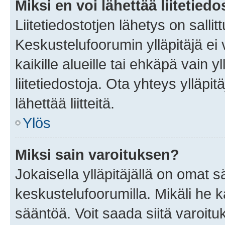
Miksi en voi lähettää liitetied
Liitetiedostotjen lähetys on sallit
Keskustelufoorumin ylläpitäjä ei v
kaikille alueille tai ehkäpä vain 
liitetiedostoja. Ota yhteys ylläpit
lähettää liitteitä.
Ylös
Miksi sain varoituksen?
Jokaisella ylläpitäjällä on omat 
keskustelufoorumilla. Mikäli he ka
sääntöä. Voit saada siitä varoi