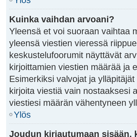
Kuinka vaihdan arvoani?
Yleensä et voi suoraan vaihtaa 
yleensä viestien vieressä riippu
keskustelufoorumit näyttävät ar
kirjoittamien viestien määrää ja er
Esimerkiksi valvojat ja ylläpitäjä
kirjoita viestiä vain nostaakses
viestiesi määrän vähentyneen yl
Ylös
Joudun kirjautumaan sisään, k