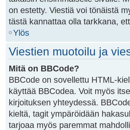
on estetty. Viestiä voi tönäistä m
tästä kannattaa olla tarkkana, e
Ylös
Viestien muotoilu ja vies
Mitä on BBCode?
BBCode on sovellettu HTML-kieles
käyttää BBCodea. Voit myös itse
kirjoituksen yhteydessä. BBCode 
kieltä, tagit ympäröidään hakasului
tarjoaa myös paremmat mahdollis