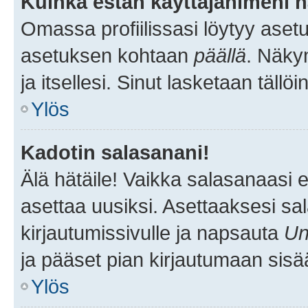
Kuinka estän käyttäjänimeni n
Omassa profiilissasi löytyy aset
asetuksen kohtaan
päällä
. Näkym
ja itsellesi. Sinut lasketaan tällö
Ylös
Kadotin salasanani!
Älä hätäile! Vaikka salasanaasi 
asettaa uusiksi. Asettaaksesi s
kirjautumissivulle ja napsauta
Un
ja pääset pian kirjautumaan sisä
Ylös