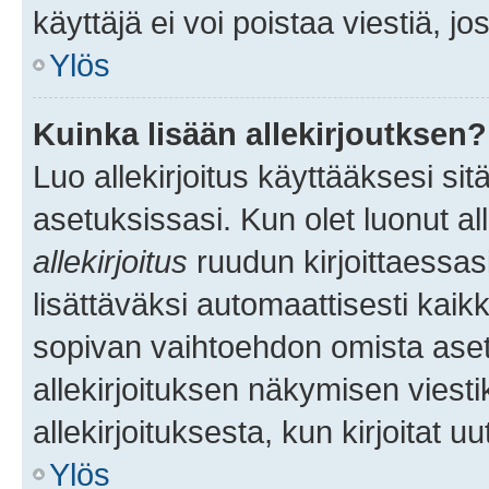
käyttäjä ei voi poistaa viestiä, jo
Ylös
Kuinka lisään allekirjoutksen?
Luo allekirjoitus käyttääksesi si
asetuksissasi. Kun olet luonut all
allekirjoitus
ruudun kirjoittaessasi
lisättäväksi automaattisesti kaikki
sopivan vaihtoehdon omista asetu
allekirjoituksen näkymisen viesti
allekirjoituksesta, kun kirjoitat uu
Ylös