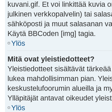
kuvani.gif. Et voi linkittää kuvia 
julkinen verkkopalvelin) tai sala
sähköposti ja muut salasanan vaa
Käytä BBCoden [img] tagia.
Ylös
Mitä ovat yleistiedotteet?
Yleistiedotteet sisältävät tärkeä
lukea mahdollisimman pian. Yleis
keskustelufoorumin alueilla ja m
Ylläpitäjät antavat oikeudet yleis
Ylös