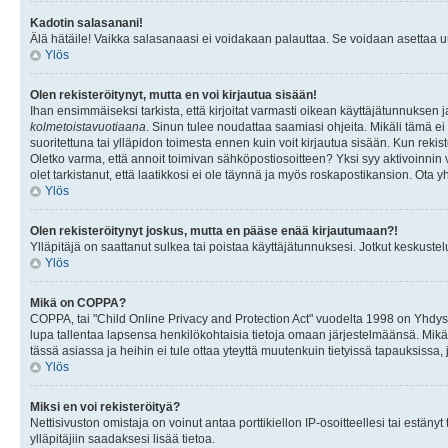
Kadotin salasanani!
Älä hätäile! Vaikka salasanaasi ei voidakaan palauttaa. Se voidaan asettaa 
Ylös
Olen rekisteröitynyt, mutta en voi kirjautua sisään!
Ihan ensimmäiseksi tarkista, että kirjoitat varmasti oikean käyttäjätunnukse
kolmetoistavuotiaana
. Sinun tulee noudattaa saamiasi ohjeita. Mikäli tämä ei 
suoritettuna tai ylläpidon toimesta ennen kuin voit kirjautua sisään. Kun rekiste
Oletko varma, että annoit toimivan sähköpostiosoitteen? Yksi syy aktivoinni
olet tarkistanut, että laatikkosi ei ole täynnä ja myös roskapostikansion. Ota yh
Ylös
Olen rekisteröitynyt joskus, mutta en pääse enää kirjautumaan?!
Ylläpitäjä on saattanut sulkea tai poistaa käyttäjätunnuksesi. Jotkut keskust
Ylös
Mikä on COPPA?
COPPA, tai "Child Online Privacy and Protection Act" vuodelta 1998 on Yhdysval
lupa tallentaa lapsensa henkilökohtaisia tietoja omaan järjestelmäänsä. Mikä
tässä asiassa ja heihin ei tule ottaa yteyttä muutenkuin tietyissä tapauksissa,
Ylös
Miksi en voi rekisteröityä?
Nettisivuston omistaja on voinut antaa porttikiellon IP-osoitteellesi tai estä
ylläpitäjiin saadaksesi lisää tietoa.