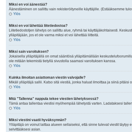
Miksi en voi äänestää?
Äänestäminen on sallittu vain rekisteröityneille käyttäjille. (Estääksemme tulos
Ylös
Miksi en voi lähettää liitetiedostoa?
Liitetiedostotjen lähetys on sallittu alue, ryhmä tai käyttäjäkohtaisesti. Keskus
ylläpitäjään, jos et ole varma miksi et voi lähettää liitteitä.
Ylös
Miksi sain varoituksen?
Jokaisella ylläpitäjällä on omat sääntösä ylläpitämällään keskustelufoorumilla
ole mitään tekemistä tietyllä sivustolla saamasi varoituksen kanssa.
Ylös
Kuinka ilmoitan asiattoman viestin valvojalle?
Mikäli ylläpitäjä sallii. Katso sitä viestiä, jonka haluat ilmoittaa ja siinä pitä
Ylös
Mitä "Tallenna" nappula tekee viestien lähetyksessä?
Tämä antaa tallentaa viestisi myöhempää lähetystä varten. Ladataksesi tallenn
Ylös
Miksi viestini vaatii hyväksynnän?
Ylläpitäjä on voinut laittaa alueen sellaiseksi, että sinne tulevat viestit täyty
selvittääksesi asian.