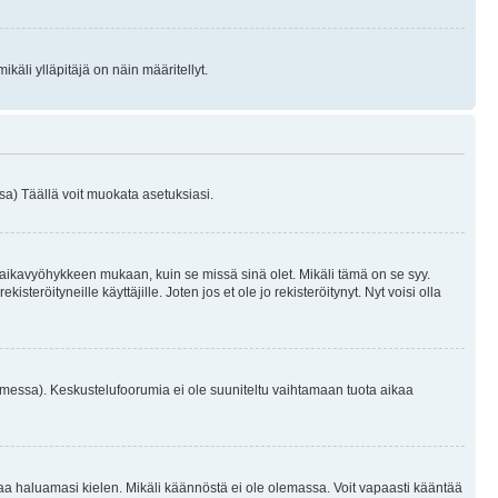
käli ylläpitäjä on näin määritellyt.
a) Täällä voit muokata asetuksiasi.
 aikavyöhykkeen mukaan, kuin se missä sinä olet. Mikäli tämä on se syy.
eröityneille käyttäjille. Joten jos et ole jo rekisteröitynyt. Nyt voisi olla
omessa). Keskustelufoorumia ei ole suuniteltu vaihtamaan tuota aikaa
sentaa haluamasi kielen. Mikäli käännöstä ei ole olemassa. Voit vapaasti kääntää