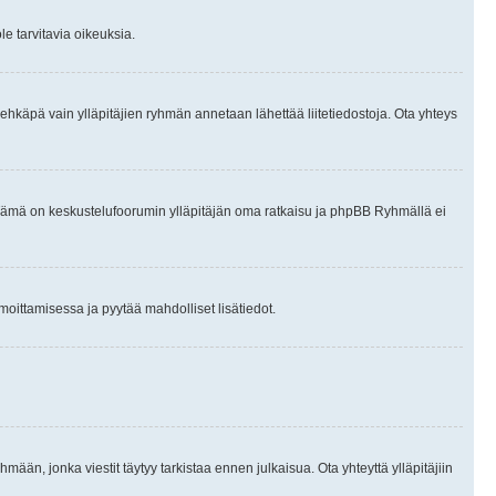
le tarvitavia oikeuksia.
tai ehkäpä vain ylläpitäjien ryhmän annetaan lähettää liitetiedostoja. Ota yhteys
en. Tämä on keskustelufoorumin ylläpitäjän oma ratkaisu ja phpBB Ryhmällä ei
ilmoittamisessa ja pyytää mahdolliset lisätiedot.
hmään, jonka viestit täytyy tarkistaa ennen julkaisua. Ota yhteyttä ylläpitäjiin