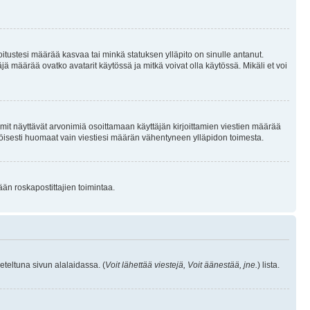
joitustesi määrää kasvaa tai minkä statuksen ylläpito on sinulle antanut.
 määrää ovatko avatarit käytössä ja mitkä voivat olla käytössä. Mikäli et voi
mit näyttävät arvonimiä osoittamaan käyttäjän kirjoittamien viestien määrää
ennäköisesti huomaat vain viestiesi määrän vähentyneen ylläpidon toimesta.
ään roskapostittajien toimintaa.
eteltuna sivun alalaidassa. (
Voit lähettää viestejä, Voit äänestää, jne.
) lista.