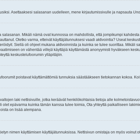
uusiksi. Asettaaksesi salasanan uudelleen, mene kirjautumissivulle ja napsauta
Uno
n ja salasanan. Mikäli nämä ovat kunnossa on mahdollista, että jompikumpi kahdesta
auttanut. Oletko varma, etteivät käyttäjätunnuksesi vaadi aktivointia? Useat keskustel
röidyit. Siellä oli ohjeet mukana aktivoinnista ja kuinka se tulee suorittaa. Mikäli s
n vaatimiseen on vähentää
villejä
käyttäjiä käyttämästä anonyymisti hyväkseen keskus
teyttä keskustelufoorumin ylläpitäjiin.
elufoorumit poistavat käyttämättömiä tunnuksia säästääkseen tietokannan kokoa. Koita
tojen laki nettisivuille, jotka keräävät henkilökohtaisia tietoja alle kolmetoistavuo
li olet epävarma kuinka tämän kanssa tulee toimia, Ota yhteyttä paikalliseen lakim
 joista on lisää alempana.
nyt tietyn nimen käyttämisen käyttäjätunnuksissa. Nettisivun omistaja on myös voinut