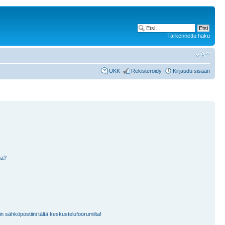
Tarkennettu haku
UKK
Rekisteröidy
Kirjaudu sisään
nä?
n sähköpostiini tältä keskustelufoorumilta!