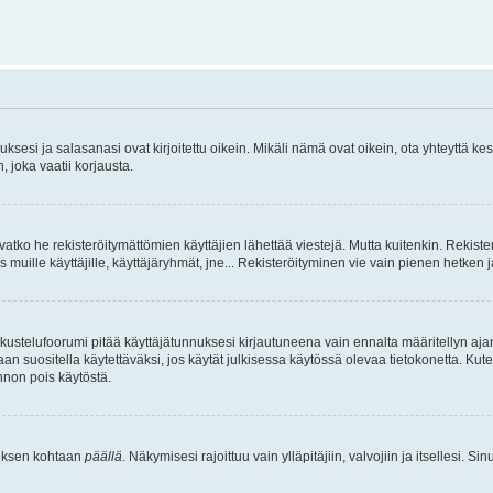
sesi ja salasanasi ovat kirjoitettu oikein. Mikäli nämä ovat oikein, ota yhteyttä ke
, joka vaatii korjausta.
ivatko he rekisteröitymättömien käyttäjien lähettää viestejä. Mutta kuitenkin. Rekister
s muille käyttäjille, käyttäjäryhmät, jne... Rekisteröityminen vie vain pienen hetken 
kustelufoorumi pitää käyttäjätunnuksesi kirjautuneena vain ennalta määritellyn ajan
an suositella käytettäväksi, jos käytät julkisessa käytössä olevaa tietokonetta. Kuten
innon pois käytöstä.
etuksen kohtaan
päällä
. Näkymisesi rajoittuu vain ylläpitäjiin, valvojiin ja itsellesi. S