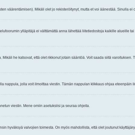
ten väärentämisen). Mikäli olet jo rekisteröitynyt, mutta et voi äänestää. Sinulla ei o
telufoorumin ylläpitäjä ei välttämättä anna lähettää liitetiedostoja kaikille alueille 
. Mikäli he katsovat, että olet rikkonut jotain sääntöä. Voit saada siitä varoituks
isi olla nappula, jolla voit ilmoittaa viestin. Tämän nappulan klikkaus ohjaa eteenpäin 
etun viestin. Mene omiin asetuksiisi ja seuraa ohjeita.
y ensin hyväksyä valvojien toimesta. On myös mahdollista, että olet joutunut käyttäjäry