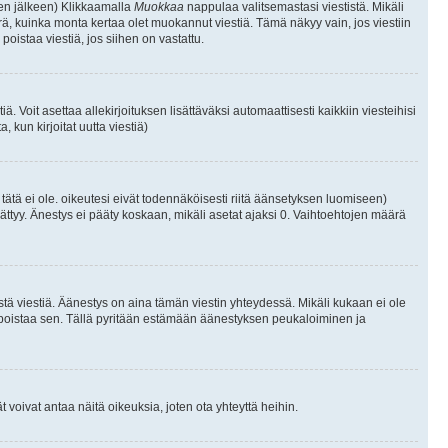
isen jälkeen) Klikkaamalla
Muokkaa
nappulaa valitsemastasi viestistä. Mikäli
, kuinka monta kertaa olet muokannut viestiä. Tämä näkyy vain, jos viestiin
poistaa viestiä, jos siihen on vastattu.
iä. Voit asettaa allekirjoituksen lisättäväksi automaattisesti kaikkiin viesteihisi
 kun kirjoitat uutta viestiä)
i tätä ei ole. oikeutesi eivät todennäköisesti riitä äänsetyksen luomiseen)
ättyy. Änestys ei pääty koskaan, mikäli asetat ajaksi 0. Vaihtoehtojen määrä
stä viestiä. Äänestys on aina tämän viestin yhteydessä. Mikäli kukaan ei ole
tai poistaa sen. Tällä pyritään estämään äänestyksen peukaloiminen ja
täjät voivat antaa näitä oikeuksia, joten ota yhteyttä heihin.