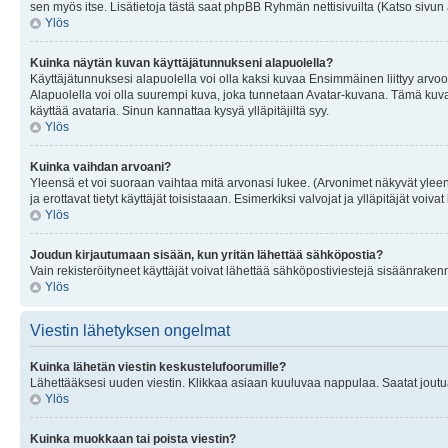
sen myös itse. Lisätietoja tästä saat phpBB Ryhmän nettisivuilta (Katso sivun 
Ylös
Kuinka näytän kuvan käyttäjätunnukseni alapuolella?
Käyttäjätunnuksesi alapuolella voi olla kaksi kuvaa Ensimmäinen liittyy arvoosi
Alapuolella voi olla suurempi kuva, joka tunnetaan Avatar-kuvana. Tämä kuva o
käyttää avataria. Sinun kannattaa kysyä ylläpitäjiltä syy.
Ylös
Kuinka vaihdan arvoani?
Yleensä et voi suoraan vaihtaa mitä arvonasi lukee. (Arvonimet näkyvät yleen
ja erottavat tietyt käyttäjät toisistaaan. Esimerkiksi valvojat ja ylläpitäjät v
Ylös
Joudun kirjautumaan sisään, kun yritän lähettää sähköpostia?
Vain rekisteröityneet käyttäjät voivat lähettää sähköpostiviestejä sisäänraken
Ylös
Viestin lähetyksen ongelmat
Kuinka lähetän viestin keskustelufoorumille?
Lähettääksesi uuden viestin. Klikkaa asiaan kuuluvaa nappulaa. Saatat joutua k
Ylös
Kuinka muokkaan tai poista viestin?