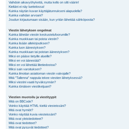
Vaihdoin aikavyöhykettä, mutta kello on silti väärin!
Kieltäni ei näy luettelossa!
Kuinka näytän kuvan käyttäjätunnukseni alapuolella?
Kuinka vaihdan arvoani?
Joudun kirjautumaan sisään, kun yritän lähettää sähköpostia?
Viestin lähetyksen ongelmat
Kuinka lähetän viestin keskustelufoorumille?
Kuinka muokkaan tai poista viestin?
Kuinka lisään allekirjoutksen?
Kuinka luon äänestyksen?
Kuinka muokkaan tai poistan äänestyksen?
Miksi en pääse tietyille alueille?
Miksi en voi äänestää?
Miksi en voi lähettää liitetiedostoa?
Miksi sain varoituksen?
Kuinka ilmoitan asiattoman viestin valvojalle?
Mitä "Tallenna" nappula tekee viestien lähetyksessä?
Miksi viestini vaatii hyväksynnän?
Kuinka tönäisen viestiketjuani?
Viestien muotoilu ja viestityypit
Mitä on BBCode?
Voinko käyttää HTML-kieltä viesteissäni?
Mitä ovat hymiöt?
Voinko näyttää kuvia viesteissäni?
Mitä ovat yleistiedotteet?
Mitä ovat tiedotteet?
Mitä ovat pysyvät tiedotteet?