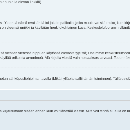
alapuolella olevaa linkkiä).
. Yleensä nämä ovat tähtiä tai joitain palikoita, jotka muuttuvat sitä muka, kuin kir
n yleensä uniikki ja käyttäjän henkilökohtainen kuva. Keskustelufoorumin ylläpitäjä
sä viestien vieressä riippuen käytössä olevasta tyylistä) Useimmat keskustelufooru
oivat käyttää erikoista arvonimeä. Älä kirjoita viestiä vain nostaaksesi arvoasi. Tod
netun sähköpostiohjelman avulla (Mikäli ylläpito sallii tämän toiminnon). Tällä estet
irjautumaan sisään ennen kuin voit lähettää viestin. Mitä voit tehdä alueilla on lu