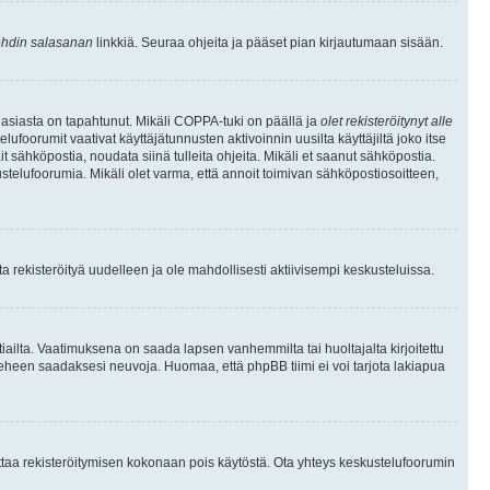
hdin salasanan
linkkiä. Seuraa ohjeita ja pääset pian kirjautumaan sisään.
 asiasta on tapahtunut. Mikäli COPPA-tuki on päällä ja
olet rekisteröitynyt alle
ufoorumit vaativat käyttäjätunnusten aktivoinnin uusilta käyttäjiltä joko itse
ait sähköpostia, noudata siinä tulleita ohjeita. Mikäli et saanut sähköpostia.
telufoorumia. Mikäli olet varma, että annoit toimivan sähköpostiosoitteen,
 rekisteröityä uudelleen ja ole mahdollisesti aktiivisempi keskusteluissa.
tiailta. Vaatimuksena on saada lapsen vanhemmilta tai huoltajalta kirjoitettu
ieheen saadaksesi neuvoja. Huomaa, että phpBB tiimi ei voi tarjota lakiapua
 ottaa rekisteröitymisen kokonaan pois käytöstä. Ota yhteys keskustelufoorumin