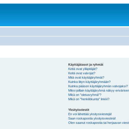
Käyttäjätasot ja ryhmät
Keitä ovat ylläpitäjät?
Keitä ovat valvojat?
Mitä ovat käyttäjäryhmät?
Kuinka liityn käyttäjäryhmään?
Kuinka pääsen käyttäjäryhmän valvojaksi?
Miksi joillain käyttäjäryhmä näkyy erivärise
Mikä on "oletusryhmä"?
Mikä on "henkilökunta" linkki?
Yksityisviestit
En voi lähettää yksitysiviestejä!
Saan roskapostia yksityisviestinä!
Olen saanut roskapostia tai herjaavan viesti