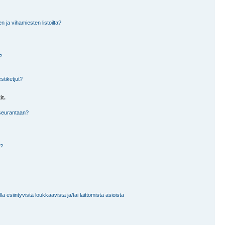
en ja vihamiesten listoilta?
?
stiketjut?
it.
 seurantaan?
a?
 esiintyvistä loukkaavista ja/tai laittomista asioista