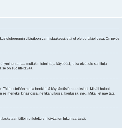
skustelufoorumin ylläpitoon varmistaaksesi, että et ole porttikiellossa. On myös
öityminen antaa muitakin toimintoja käyttöösi, jotka eivät ole sallittuja
ja se on suositeltavaa.
. Tällä estetään muita henkilöitä käyttämästä tunnuksiasi. Mikäli haluat
 esimerkiksi kirjastossa, nettikahvilassa, koulussa, jne... Mikäli et näe tätä
inut lasketaan tällöin piilotettujen käyttäjien lukumäärässä.