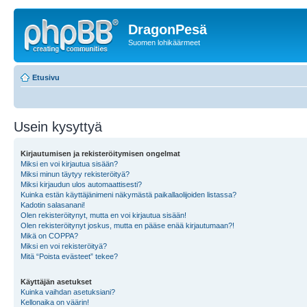
DragonPesä
Suomen lohikäärmeet
Etusivu
Usein kysyttyä
Kirjautumisen ja rekisteröitymisen ongelmat
Miksi en voi kirjautua sisään?
Miksi minun täytyy rekisteröityä?
Miksi kirjaudun ulos automaattisesti?
Kuinka estän käyttäjänimeni näkymästä paikallaolijoiden listassa?
Kadotin salasanani!
Olen rekisteröitynyt, mutta en voi kirjautua sisään!
Olen rekisteröitynyt joskus, mutta en pääse enää kirjautumaan?!
Mikä on COPPA?
Miksi en voi rekisteröityä?
Mitä “Poista evästeet” tekee?
Käyttäjän asetukset
Kuinka vaihdan asetuksiani?
Kellonaika on väärin!