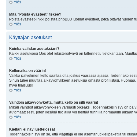
Ylös
Mitä “Poista evästeet” tekee?
Poista evästeet-linkki poistaa phpBB3 luomat evästeet, jotka pitävät huolen tunn
Ylös
Käyttäjän asetukset
Kuinka vaihdan asetuksiani?
Kaikki asetuksesi (Jos olet rekisteröitynyt) on tallennettu tietokantaan. Muutta
Ylös
Kellonaika on väärin!
Vaikka palvelimen kello saattaa olla joskus väärässä ajassa. Todennäköisesti
Sinun tulee muuttaa aikavyöhykkeen asetuksia omasta profiilistasi. Huomaa, että 
hyvä tilaisuus!
Ylös
Vaihdoin aikavyöhykettä, mutta kello on silti väärin!
Mikäli vaihdoit aikavyöhykkeen varmasti oikeaksi. Todennäköisin syy on päiv
automaattisesti, joten kesällä tuo aika voi heittää tunnilla normaaliin aikaan v
Ylös
Kieltäni ei näy luettelossa!
Todennäköisin syy on se, että yläpitäjä ei ole asentanut kielipakettia tai kuka