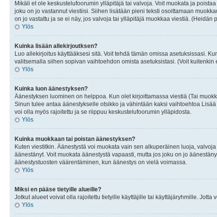
Mikäli et ole keskustelufoorumin ylläpitäjä tai valvoja. Voit muokata ja poista
joku on jo vastannut viestiisi. Siihen lisätään pieni teksti osoittamaan mu
on jo vastattu ja se ei näy, jos valvoja tai ylläpitäjä muokkaa viestiä. (Heidän 
Ylös
Kuinka lisään allekirjoutksen?
Luo allekirjoitus käyttääksesi sitä. Voit tehdä tämän omissa asetuksissasi. Kun 
valitsemalla siihen sopivan vaihtoehdon omista asetuksistasi. (Voit kuitenkin es
Ylös
Kuinka luon äänestyksen?
Äänestyksen luominen on helppoa. Kun olet kirjoittamassa viestiä (Tai muokk
Sinun tulee antaa äänestykselle otsikko ja vähintään kaksi vaihtoehtoa Lisää k
voi olla myös rajoitettu ja se riippuu keskustelufoorumin ylläpidosta.
Ylös
Kuinka muokkaan tai poistan äänestyksen?
Kuten viestitkin. Äänestystä voi muokata vain sen alkuperäinen luoja, valvoja
äänestänyt. Voit muokata äänestystä vapaasti, mutta jos joku on jo äänestänyt
äänestystuosten väärentäminen, kun äänestys on vielä voimassa.
Ylös
Miksi en pääse tietyille alueille?
Jotkut alueet voivat olla rajoitettu tietyille käyttäjille tai käyttäjäryhmille. Jotta
Ylös