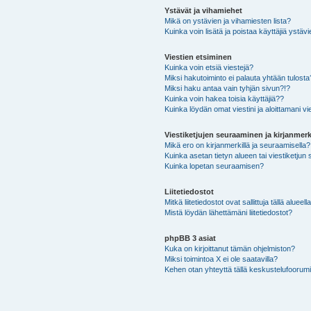
Ystävät ja vihamiehet
Mikä on ystävien ja vihamiesten lista?
Kuinka voin lisätä ja poistaa käyttäjiä ystävi
Viestien etsiminen
Kuinka voin etsiä viestejä?
Miksi hakutoiminto ei palauta yhtään tulosta
Miksi haku antaa vain tyhjän sivun?!?
Kuinka voin hakea toisia käyttäjiä??
Kuinka löydän omat viestini ja aloittamani vie
Viestiketjujen seuraaminen ja kirjanmerk
Mikä ero on kirjanmerkillä ja seuraamisella?
Kuinka asetan tietyn alueen tai viestiketjun
Kuinka lopetan seuraamisen?
Liitetiedostot
Mitkä liitetiedostot ovat sallittuja tällä alueell
Mistä löydän lähettämäni liitetiedostot?
phpBB 3 asiat
Kuka on kirjoittanut tämän ohjelmiston?
Miksi toimintoa X ei ole saatavilla?
Kehen otan yhteyttä tällä keskustelufoorumilla