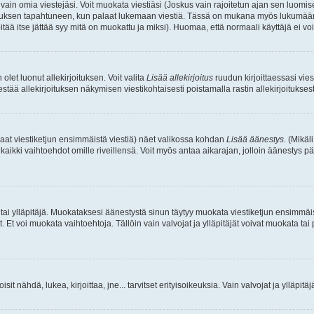
a vain omia viestejäsi. Voit muokata viestiäsi (Joskus vain rajoitetun ajan sen luom
okkauksen tapahtuneen, kun palaat lukemaan viestiä. Tässä on mukana myös lukumäärä
pitää itse jättää syy mitä on muokattu ja miksi). Huomaa, että normaali käyttäjä ei voi 
olet luonut allekirjoituksen. Voit valita
Lisää allekirjoitus
ruudun kirjoittaessasi viest
tää allekirjoituksen näkymisen viestikohtaisesti poistamalla rastin allekirjoituksesta,
aat viestiketjun ensimmäistä viestiä) näet valikossa kohdan
Lisää äänestys
. (Mikäl
aikki vaihtoehdot omille riveillensä. Voit myös antaa aikarajan, jolloin äänestys pä
 tai ylläpitäjä. Muokataksesi äänestystä sinun täytyy muokata viestiketjun ensimmäi
. Et voi muokata vaihtoehtoja. Tällöin vain valvojat ja ylläpitäjät voivat muokata 
 voisit nähdä, lukea, kirjoittaa, jne... tarvitset erityisoikeuksia. Vain valvojat ja ylläpi