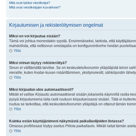
Mitä ovat lukitut viestiketjut?
Mitä ovat viestiketjujen kuvakkeet?
Kirjautumisen ja rekisteröitymisen ongelmat
Miksi en voi kirjautua sisään?
Tämä voi johtua monestakin syystä. Ensimmäiseksi, tarkista, että käyttäjätunnuk
mahdollista, että nettisivun omistajalla on konfigurointivirhe heidän puolellaan
Ylös
Miksi minun täytyy rekisteröityä?
Sinun ei välttämättä tarvitse. Se on keskustelufoorumin ylläpitäjistä kiinni sall
vieraille, kuten Avatar-kuvan määrittäminen, yksityisviestit, sähköpostin lähety
Ylös
Miksi kirjaudun ulos automaattisesti?
Mikäli et valitse
Kirjaudu automaattisesti sisään jokaisella käynnillä
rastia kes
pysyä kirjautuneena laita rasti ruutuun kirjautuessassi sisään. Tätä ei kuitenka
ruutua se tarkoittaa, että keskustelufoorumin ylläpitäjä on ottanut tämän toim
Ylös
Kuinka estän käyttäjänimeni näkymästä paikallaolijoiden listassa?
Omassa profiilissasi löytyy asetus
Piilota paikallaolo
. Mikäli laitat tämän as
Ylös