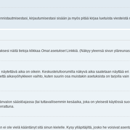
istautmisestasi, kirjautumisestasi sisään ja myös pitää kirjaa luetuista viesteistä mi
aksesi näitä tietoja klikkaa
Omat asetukset
Linkkiä. (Näkyy yleensä sivun yläreunass
 näytettävä aika on oikein. Keskustelufoorumilla näkyvä aika saatetaan näyttää eri
aikavyöhykkeen vaihto, kuten suurin osa muistakin asetuksista on tarjolla vain rekist
änvalon säästöajassa (tai tuttavallisemmin kesäaika, joka on yleisesti käytössä su
errattuna.
an ei ole vielä kääntänyt sitä sinun kielelle. Kysy ylläpitäjiltä, josko he voisivat a