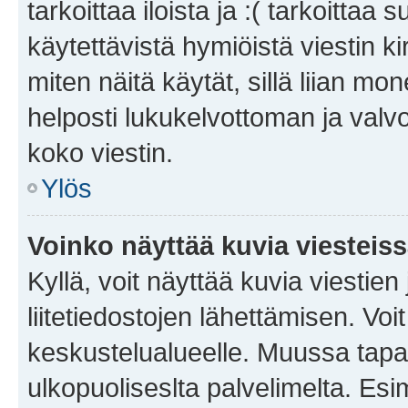
tarkoittaa iloista ja :( tarkoittaa 
käytettävistä hymiöistä viestin k
miten näitä käytät, sillä liian m
helposti lukukelvottoman ja valvo
koko viestin.
Ylös
Voinko näyttää kuvia viesteis
Kyllä, voit näyttää kuvia viestien 
liitetiedostojen lähettämisen. Vo
keskustelualueelle. Muussa tapa
ulkopuoliseslta palvelimelta. Es