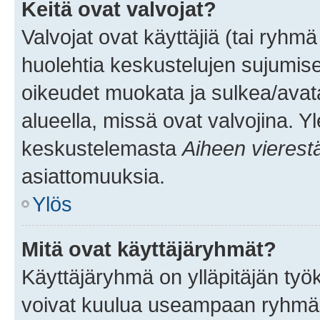
Keitä ovat valvojat?
Valvojat ovat käyttäjiä (tai ryhmä
huolehtia keskustelujen sujumise
oikeudet muokata ja sulkea/avata, 
alueella, missä ovat valvojina. Y
keskustelemasta
Aiheen vierest
asiattomuuksia.
Ylös
Mitä ovat käyttäjäryhmät?
Käyttäjäryhmä on ylläpitäjän työka
voivat kuulua useampaan ryhmään