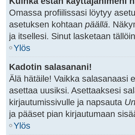
Kuinka estän käyttäjänimeni n
Omassa profiilissasi löytyy aset
asetuksen kohtaan
päällä
. Näkym
ja itsellesi. Sinut lasketaan tällö
Ylös
Kadotin salasanani!
Älä hätäile! Vaikka salasanaasi 
asettaa uusiksi. Asettaaksesi s
kirjautumissivulle ja napsauta
Un
ja pääset pian kirjautumaan sisä
Ylös