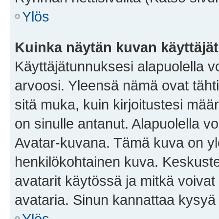
Ylös
Kuinka näytän kuvan käyttäjä
Käyttäjätunnuksesi alapuolella vo
arvoosi. Yleensä nämä ovat tähtiä 
sitä muka, kuin kirjoitustesi mää
on sinulle antanut. Alapuolella v
Avatar-kuvana. Tämä kuva on yle
henkilökohtainen kuva. Keskuste
avatarit käytössä ja mitkä voivat 
avataria. Sinun kannattaa kysyä yl
Ylös