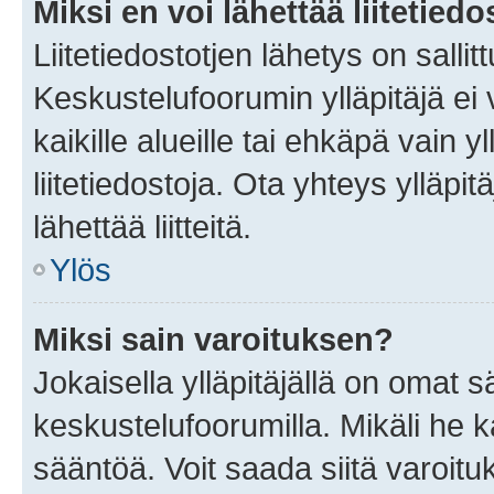
Miksi en voi lähettää liitetied
Liitetiedostotjen lähetys on sallit
Keskustelufoorumin ylläpitäjä ei v
kaikille alueille tai ehkäpä vain 
liitetiedostoja. Ota yhteys ylläpit
lähettää liitteitä.
Ylös
Miksi sain varoituksen?
Jokaisella ylläpitäjällä on omat 
keskustelufoorumilla. Mikäli he ka
sääntöä. Voit saada siitä varoi