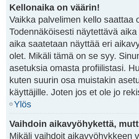
Kellonaika on väärin!
Vaikka palvelimen kello saattaa 
Todennäköisesti näytettävä aika
aika saatetaan näyttää eri aika
olet. Mikäli tämä on se syy. Si
asetuksia omasta profiilistasi. 
kuten suurin osa muistakin asetuks
käyttäjille. Joten jos et ole jo rek
Ylös
Vaihdoin aikavyöhykettä, mutta 
Mikäli vaihdoit aikavyöhykkeen 