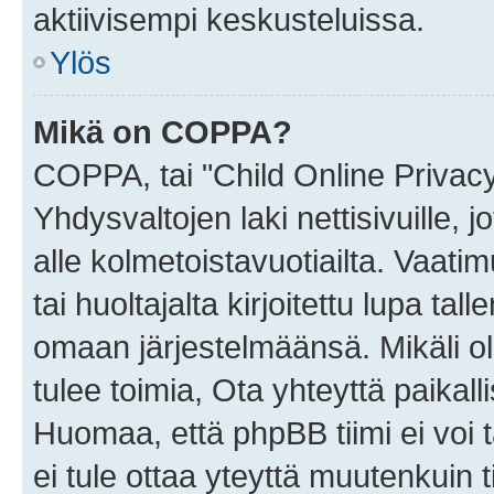
aktiivisempi keskusteluissa.
Ylös
Mikä on COPPA?
COPPA, tai "Child Online Privac
Yhdysvaltojen laki nettisivuille, 
alle kolmetoistavuotiailta. Vaa
tai huoltajalta kirjoitettu lupa ta
omaan järjestelmäänsä. Mikäli 
tulee toimia, Ota yhteyttä paika
Huomaa, että phpBB tiimi ei voi t
ei tule ottaa yteyttä muutenkuin t