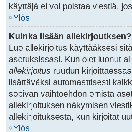
käyttäjä ei voi poistaa viestiä, jo
Ylös
Kuinka lisään allekirjoutksen?
Luo allekirjoitus käyttääksesi si
asetuksissasi. Kun olet luonut all
allekirjoitus
ruudun kirjoittaessasi
lisättäväksi automaattisesti kaikki
sopivan vaihtoehdon omista asetu
allekirjoituksen näkymisen viesti
allekirjoituksesta, kun kirjoitat uu
Ylös