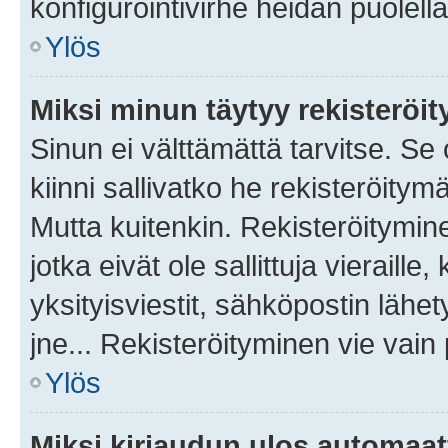
konfigurointivirhe heidän puolella
Ylös
Miksi minun täytyy rekisteröit
Sinun ei välttämättä tarvitse. Se
kiinni sallivatko he rekisteröitym
Mutta kuitenkin. Rekisteröitymine
jotka eivät ole sallittuja vierail
yksityisviestit, sähköpostin lähet
jne... Rekisteröityminen vie vain
Ylös
Miksi kirjaudun ulos automaat