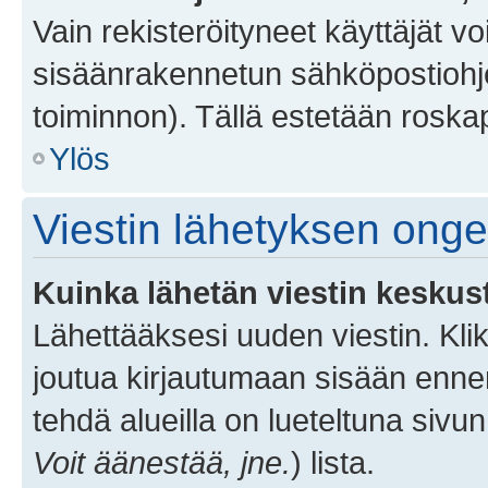
Vain rekisteröityneet käyttäjät v
sisäänrakennetun sähköpostiohjel
toiminnon). Tällä estetään roskap
Ylös
Viestin lähetyksen ong
Kuinka lähetän viestin keskus
Lähettääksesi uuden viestin. Kl
joutua kirjautumaan sisään ennen 
tehdä alueilla on lueteltuna sivun
Voit äänestää, jne.
) lista.