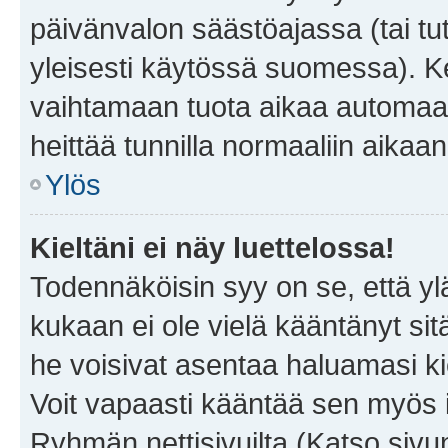
päivänvalon säästöajassa (tai tu
yleisesti käytössä suomessa). Ke
vaihtamaan tuota aikaa automaatti
heittää tunnilla normaaliin aikaan
Ylös
Kieltäni ei näy luettelossa!
Todennäköisin syy on se, että yläp
kukaan ei ole vielä kääntänyt sitä 
he voisivat asentaa haluamasi ki
Voit vapaasti kääntää sen myös i
Ryhmän nettisivuilta (Katso sivun