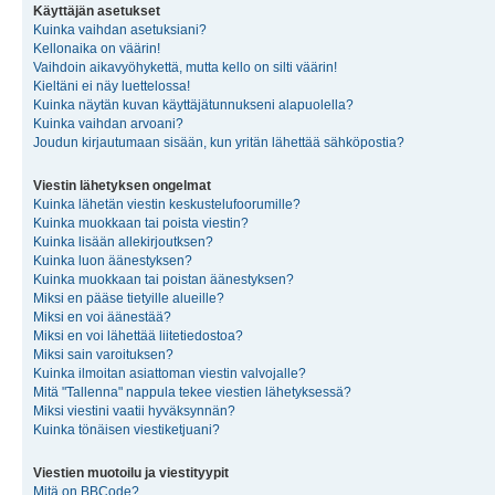
Käyttäjän asetukset
Kuinka vaihdan asetuksiani?
Kellonaika on väärin!
Vaihdoin aikavyöhykettä, mutta kello on silti väärin!
Kieltäni ei näy luettelossa!
Kuinka näytän kuvan käyttäjätunnukseni alapuolella?
Kuinka vaihdan arvoani?
Joudun kirjautumaan sisään, kun yritän lähettää sähköpostia?
Viestin lähetyksen ongelmat
Kuinka lähetän viestin keskustelufoorumille?
Kuinka muokkaan tai poista viestin?
Kuinka lisään allekirjoutksen?
Kuinka luon äänestyksen?
Kuinka muokkaan tai poistan äänestyksen?
Miksi en pääse tietyille alueille?
Miksi en voi äänestää?
Miksi en voi lähettää liitetiedostoa?
Miksi sain varoituksen?
Kuinka ilmoitan asiattoman viestin valvojalle?
Mitä "Tallenna" nappula tekee viestien lähetyksessä?
Miksi viestini vaatii hyväksynnän?
Kuinka tönäisen viestiketjuani?
Viestien muotoilu ja viestityypit
Mitä on BBCode?