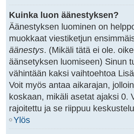
Kuinka luon äänestyksen?
Äänestyksen luominen on helppoa.
muokkaat viestiketjun ensimmäis
äänestys
. (Mikäli tätä ei ole. oik
äänsetyksen luomiseen) Sinun tu
vähintään kaksi vaihtoehtoa Lisää
Voit myös antaa aikarajan, jolloi
koskaan, mikäli asetat ajaksi 0.
rajoitettu ja se riippuu keskustel
Ylös