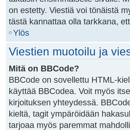
on estetty. Viestiä voi tönäistä m
tästä kannattaa olla tarkkana, e
Ylös
Viestien muotoilu ja vies
Mitä on BBCode?
BBCode on sovellettu HTML-kieles
käyttää BBCodea. Voit myös itse
kirjoituksen yhteydessä. BBCode 
kieltä, tagit ympäröidään hakasului
tarjoaa myös paremmat mahdollis