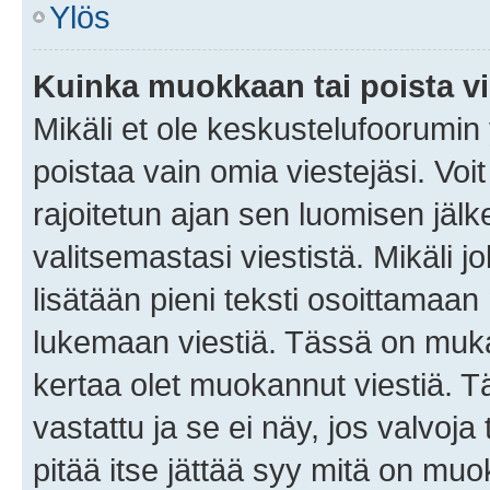
Ylös
Kuinka muokkaan tai poista vi
Mikäli et ole keskustelufoorumin y
poistaa vain omia viestejäsi. Voi
rajoitetun ajan sen luomisen jäl
valitsemastasi viestistä. Mikäli jo
lisätään pieni teksti osoittama
lukemaan viestiä. Tässä on mu
kertaa olet muokannut viestiä. Tä
vastattu ja se ei näy, jos valvoja
pitää itse jättää syy mitä on muo