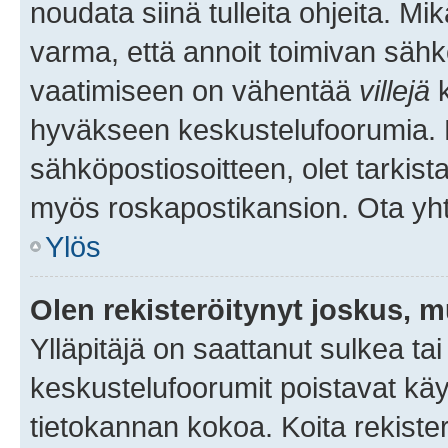
noudata siinä tulleita ohjeita. Mi
varma, että annoit toimivan sähk
vaatimiseen on vähentää
villejä
k
hyväkseen keskustelufoorumia. Mi
sähköpostiosoitteen, olet tarkista
myös roskapostikansion. Ota yhte
Ylös
Olen rekisteröitynyt joskus, 
Ylläpitäjä on saattanut sulkea ta
keskustelufoorumit poistavat k
tietokannan kokoa. Koita rekister