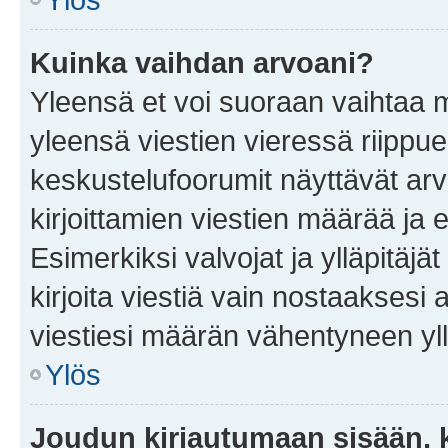
Kuinka vaihdan arvoani?
Yleensä et voi suoraan vaihtaa 
yleensä viestien vieressä riippu
keskustelufoorumit näyttävät ar
kirjoittamien viestien määrää ja er
Esimerkiksi valvojat ja ylläpitäjä
kirjoita viestiä vain nostaakses
viestiesi määrän vähentyneen yl
Ylös
Joudun kirjautumaan sisään, k