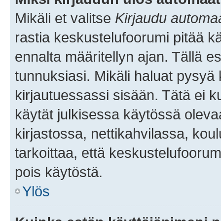
Mikäli et valitse
Kirjaudu automaat
rastia keskustelufoorumi pitää k
ennalta määritellyn ajan. Tällä e
tunnuksiasi. Mikäli haluat pysyä 
kirjautuessassi sisään. Tätä ei k
käytät julkisessa käytössä oleva
kirjastossa, nettikahvilassa, koul
tarkoittaa, että keskustelufoorum
pois käytöstä.
Ylös