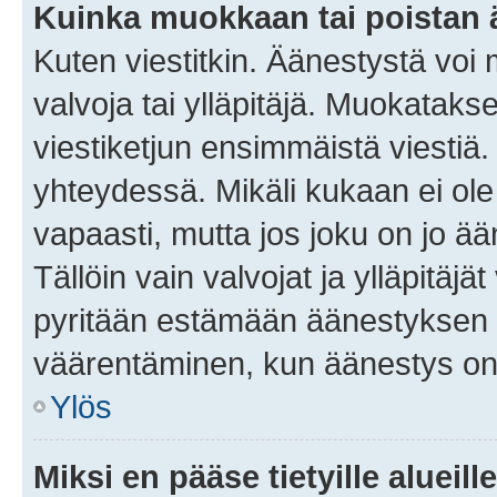
Kuinka muokkaan tai poistan
Kuten viestitkin. Äänestystä voi
valvoja tai ylläpitäjä. Muokatak
viestiketjun ensimmäistä viestiä
yhteydessä. Mikäli kukaan ei ol
vapaasti, mutta jos joku on jo ä
Tällöin vain valvojat ja ylläpitäjä
pyritään estämään äänestyksen 
väärentäminen, kun äänestys on
Ylös
Miksi en pääse tietyille alueill