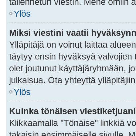
tallennetun viestin. Mene omiin a
Ylös
Miksi viestini vaatii hyväksyn
Ylläpitäjä on voinut laittaa alueen
täytyy ensin hyväksyä valvojien 
olet joutunut käyttäjäryhmään, jo
julkaisua. Ota yhteyttä ylläpitäjii
Ylös
Kuinka tönäisen viestiketjuan
Klikkaamalla "Tönäise" linkkiä voi
takaisin ensimmäiselle sivulle. M