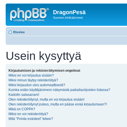
DragonPesä
Suomen lohikäärmeet
Etusivu
Usein kysyttyä
Kirjautumisen ja rekisteröitymisen ongelmat
Miksi en voi kirjautua sisään?
Miksi minun täytyy rekisteröityä?
Miksi kirjaudun ulos automaattisesti?
Kuinka estän käyttäjänimeni näkymästä paikallaolijoiden listassa?
Kadotin salasanani!
Olen rekisteröitynyt, mutta en voi kirjautua sisään!
Olen rekisteröitynyt joskus, mutta en pääse enää kirjautumaan?!
Mikä on COPPA?
Miksi en voi rekisteröityä?
Mitä “Poista evästeet” tekee?