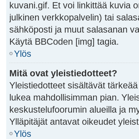
kuvani.gif. Et voi linkittää kuvia 
julkinen verkkopalvelin) tai sala
sähköposti ja muut salasanan vaa
Käytä BBCoden [img] tagia.
Ylös
Mitä ovat yleistiedotteet?
Yleistiedotteet sisältävät tärkeä
lukea mahdollisimman pian. Yleis
keskustelufoorumin alueilla ja m
Ylläpitäjät antavat oikeudet yleis
Ylös