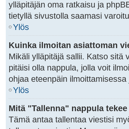
ylläpitäjän oma ratkaisu ja phpB
tietyllä sivustolla saamasi varoi
Ylös
Kuinka ilmoitan asiattoman vie
Mikäli ylläpitäjä sallii. Katso sitä
pitäisi olla nappula, jolla voit i
ohjaa eteenpäin ilmoittamisessa j
Ylös
Mitä "Tallenna" nappula tekee
Tämä antaa tallentaa viestisi m