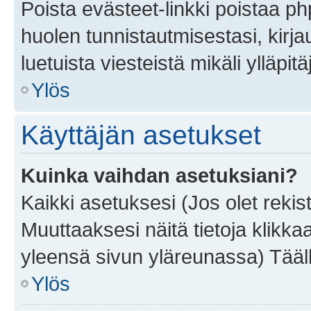
Poista evästeet-linkki poistaa p
huolen tunnistautmisestasi, kirja
luetuista viesteistä mikäli ylläpitä
Ylös
Käyttäjän asetukset
Kuinka vaihdan asetuksiani?
Kaikki asetuksesi (Jos olet rekist
Muuttaaksesi näitä tietoja klikka
yleensä sivun yläreunassa) Tääll
Ylös