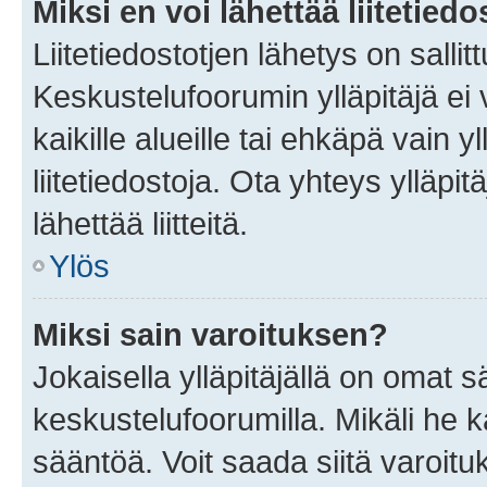
Miksi en voi lähettää liitetied
Liitetiedostotjen lähetys on sallit
Keskustelufoorumin ylläpitäjä ei v
kaikille alueille tai ehkäpä vain 
liitetiedostoja. Ota yhteys ylläpit
lähettää liitteitä.
Ylös
Miksi sain varoituksen?
Jokaisella ylläpitäjällä on omat 
keskustelufoorumilla. Mikäli he ka
sääntöä. Voit saada siitä varoi