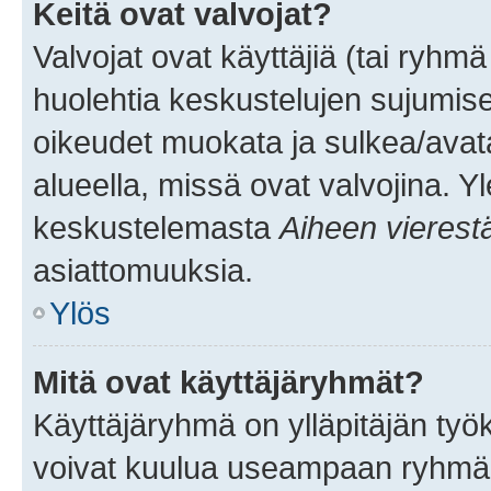
Keitä ovat valvojat?
Valvojat ovat käyttäjiä (tai ryhmä
huolehtia keskustelujen sujumise
oikeudet muokata ja sulkea/avata, 
alueella, missä ovat valvojina. Y
keskustelemasta
Aiheen vierest
asiattomuuksia.
Ylös
Mitä ovat käyttäjäryhmät?
Käyttäjäryhmä on ylläpitäjän työka
voivat kuulua useampaan ryhmään