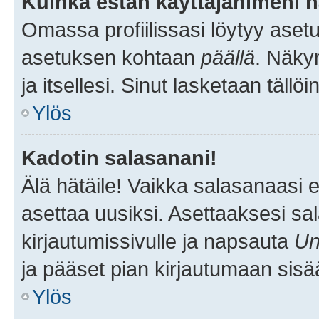
Kuinka estän käyttäjänimeni n
Omassa profiilissasi löytyy aset
asetuksen kohtaan
päällä
. Näkym
ja itsellesi. Sinut lasketaan tällö
Ylös
Kadotin salasanani!
Älä hätäile! Vaikka salasanaasi 
asettaa uusiksi. Asettaaksesi s
kirjautumissivulle ja napsauta
Un
ja pääset pian kirjautumaan sisä
Ylös