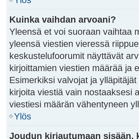
Kuinka vaihdan arvoani?
Yleensä et voi suoraan vaihtaa 
yleensä viestien vieressä riippu
keskustelufoorumit näyttävät ar
kirjoittamien viestien määrää ja er
Esimerkiksi valvojat ja ylläpitäjä
kirjoita viestiä vain nostaakses
viestiesi määrän vähentyneen yl
Ylös
Joudun kirjautumaan sisään, k