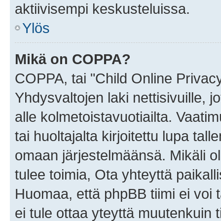
aktiivisempi keskusteluissa.
Ylös
Mikä on COPPA?
COPPA, tai "Child Online Privac
Yhdysvaltojen laki nettisivuille, 
alle kolmetoistavuotiailta. Vaa
tai huoltajalta kirjoitettu lupa ta
omaan järjestelmäänsä. Mikäli 
tulee toimia, Ota yhteyttä paika
Huomaa, että phpBB tiimi ei voi t
ei tule ottaa yteyttä muutenkuin t