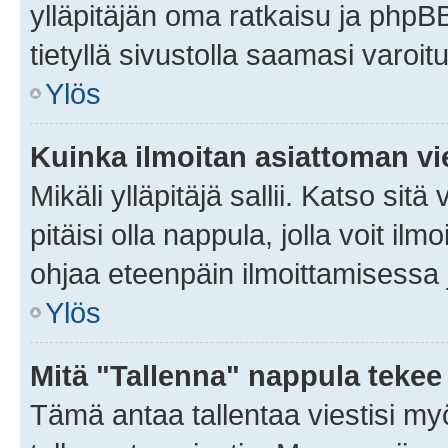
ylläpitäjän oma ratkaisu ja phpB
tietyllä sivustolla saamasi varoi
Ylös
Kuinka ilmoitan asiattoman vie
Mikäli ylläpitäjä sallii. Katso sitä
pitäisi olla nappula, jolla voit i
ohjaa eteenpäin ilmoittamisessa j
Ylös
Mitä "Tallenna" nappula tekee
Tämä antaa tallentaa viestisi m