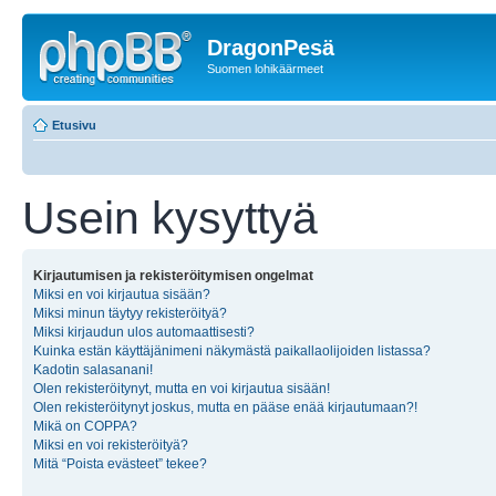
DragonPesä
Suomen lohikäärmeet
Etusivu
Usein kysyttyä
Kirjautumisen ja rekisteröitymisen ongelmat
Miksi en voi kirjautua sisään?
Miksi minun täytyy rekisteröityä?
Miksi kirjaudun ulos automaattisesti?
Kuinka estän käyttäjänimeni näkymästä paikallaolijoiden listassa?
Kadotin salasanani!
Olen rekisteröitynyt, mutta en voi kirjautua sisään!
Olen rekisteröitynyt joskus, mutta en pääse enää kirjautumaan?!
Mikä on COPPA?
Miksi en voi rekisteröityä?
Mitä “Poista evästeet” tekee?