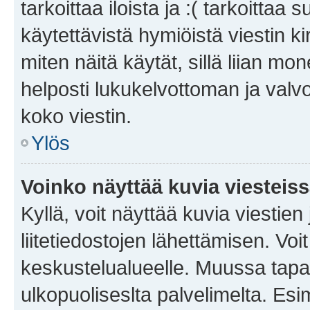
tarkoittaa iloista ja :( tarkoittaa 
käytettävistä hymiöistä viestin k
miten näitä käytät, sillä liian m
helposti lukukelvottoman ja valvo
koko viestin.
Ylös
Voinko näyttää kuvia viesteis
Kyllä, voit näyttää kuvia viestien 
liitetiedostojen lähettämisen. Vo
keskustelualueelle. Muussa tapa
ulkopuoliseslta palvelimelta. Es