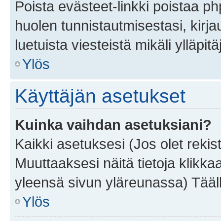
Poista evästeet-linkki poistaa p
huolen tunnistautmisestasi, kirja
luetuista viesteistä mikäli ylläpitä
Ylös
Käyttäjän asetukset
Kuinka vaihdan asetuksiani?
Kaikki asetuksesi (Jos olet rekist
Muuttaaksesi näitä tietoja klikka
yleensä sivun yläreunassa) Tääll
Ylös