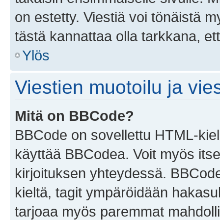
on estetty. Viestiä voi tönäistä m
tästä kannattaa olla tarkkana, e
Ylös
Viestien muotoilu ja vies
Mitä on BBCode?
BBCode on sovellettu HTML-kieles
käyttää BBCodea. Voit myös itse
kirjoituksen yhteydessä. BBCode 
kieltä, tagit ympäröidään hakasului
tarjoaa myös paremmat mahdollis