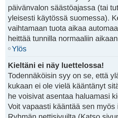
päivänvalon säästöajassa (tai tu
yleisesti käytössä suomessa). Ke
vaihtamaan tuota aikaa automaatti
heittää tunnilla normaaliin aikaan
Ylös
Kieltäni ei näy luettelossa!
Todennäköisin syy on se, että yläp
kukaan ei ole vielä kääntänyt sitä 
he voisivat asentaa haluamasi ki
Voit vapaasti kääntää sen myös i
Ryhmän nettisivuilta (Katso sivun