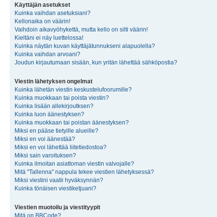
Käyttäjän asetukset
Kuinka vaihdan asetuksiani?
Kellonaika on väärin!
Vaihdoin aikavyöhykettä, mutta kello on silti väärin!
Kieltäni ei näy luettelossa!
Kuinka näytän kuvan käyttäjätunnukseni alapuolella?
Kuinka vaihdan arvoani?
Joudun kirjautumaan sisään, kun yritän lähettää sähköpostia?
Viestin lähetyksen ongelmat
Kuinka lähetän viestin keskustelufoorumille?
Kuinka muokkaan tai poista viestin?
Kuinka lisään allekirjoutksen?
Kuinka luon äänestyksen?
Kuinka muokkaan tai poistan äänestyksen?
Miksi en pääse tietyille alueille?
Miksi en voi äänestää?
Miksi en voi lähettää liitetiedostoa?
Miksi sain varoituksen?
Kuinka ilmoitan asiattoman viestin valvojalle?
Mitä "Tallenna" nappula tekee viestien lähetyksessä?
Miksi viestini vaatii hyväksynnän?
Kuinka tönäisen viestiketjuani?
Viestien muotoilu ja viestityypit
Mitä on BBCode?