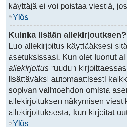
käyttäjä ei voi poistaa viestiä, jo
Ylös
Kuinka lisään allekirjoutksen?
Luo allekirjoitus käyttääksesi si
asetuksissasi. Kun olet luonut all
allekirjoitus
ruudun kirjoittaessasi
lisättäväksi automaattisesti kaikki
sopivan vaihtoehdon omista asetu
allekirjoituksen näkymisen viesti
allekirjoituksesta, kun kirjoitat uu
Ylös