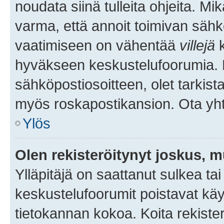
noudata siinä tulleita ohjeita. Mi
varma, että annoit toimivan sähk
vaatimiseen on vähentää
villejä
k
hyväkseen keskustelufoorumia. Mi
sähköpostiosoitteen, olet tarkista
myös roskapostikansion. Ota yhte
Ylös
Olen rekisteröitynyt joskus, 
Ylläpitäjä on saattanut sulkea ta
keskustelufoorumit poistavat k
tietokannan kokoa. Koita rekister