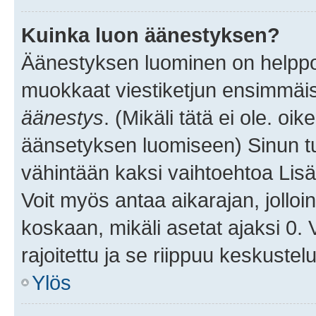
Kuinka luon äänestyksen?
Äänestyksen luominen on helppoa.
muokkaat viestiketjun ensimmäis
äänestys
. (Mikäli tätä ei ole. oik
äänsetyksen luomiseen) Sinun tu
vähintään kaksi vaihtoehtoa Lisää
Voit myös antaa aikarajan, jolloi
koskaan, mikäli asetat ajaksi 0.
rajoitettu ja se riippuu keskustel
Ylös