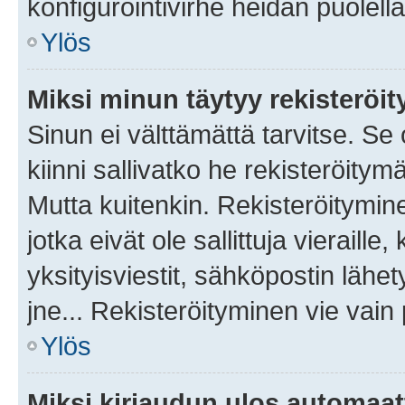
konfigurointivirhe heidän puolella
Ylös
Miksi minun täytyy rekisteröit
Sinun ei välttämättä tarvitse. Se
kiinni sallivatko he rekisteröitym
Mutta kuitenkin. Rekisteröitymine
jotka eivät ole sallittuja vierail
yksityisviestit, sähköpostin lähet
jne... Rekisteröityminen vie vain
Ylös
Miksi kirjaudun ulos automaat