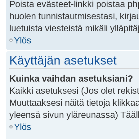
Poista evästeet-linkki poistaa p
huolen tunnistautmisestasi, kirja
luetuista viesteistä mikäli ylläpitä
Ylös
Käyttäjän asetukset
Kuinka vaihdan asetuksiani?
Kaikki asetuksesi (Jos olet rekist
Muuttaaksesi näitä tietoja klikka
yleensä sivun yläreunassa) Tääll
Ylös