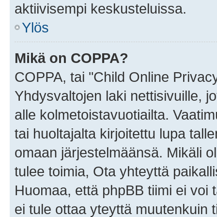
aktiivisempi keskusteluissa.
Ylös
Mikä on COPPA?
COPPA, tai "Child Online Privac
Yhdysvaltojen laki nettisivuille, 
alle kolmetoistavuotiailta. Vaa
tai huoltajalta kirjoitettu lupa ta
omaan järjestelmäänsä. Mikäli 
tulee toimia, Ota yhteyttä paika
Huomaa, että phpBB tiimi ei voi t
ei tule ottaa yteyttä muutenkuin t