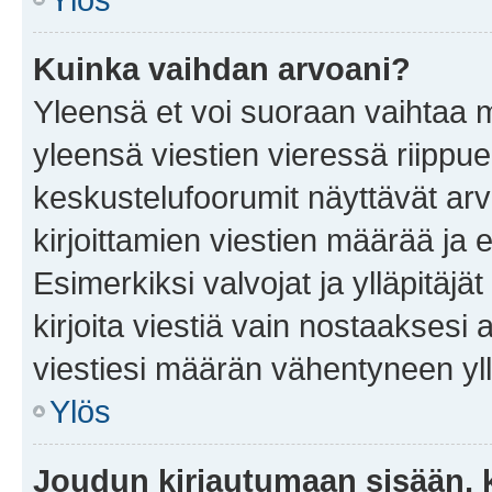
Kuinka vaihdan arvoani?
Yleensä et voi suoraan vaihtaa 
yleensä viestien vieressä riippu
keskustelufoorumit näyttävät ar
kirjoittamien viestien määrää ja er
Esimerkiksi valvojat ja ylläpitäjä
kirjoita viestiä vain nostaakses
viestiesi määrän vähentyneen yl
Ylös
Joudun kirjautumaan sisään, k