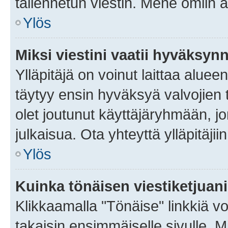
tallennetun viestin. Mene omiin a
Ylös
Miksi viestini vaatii hyväksyn
Ylläpitäjä on voinut laittaa alueen
täytyy ensin hyväksyä valvojien 
olet joutunut käyttäjäryhmään, jo
julkaisua. Ota yhteyttä ylläpitäjii
Ylös
Kuinka tönäisen viestiketjuan
Klikkaamalla "Tönäise" linkkiä voi
takaisin ensimmäiselle sivulle. M