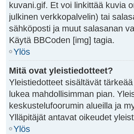
kuvani.gif. Et voi linkittää kuvia 
julkinen verkkopalvelin) tai sala
sähköposti ja muut salasanan vaa
Käytä BBCoden [img] tagia.
Ylös
Mitä ovat yleistiedotteet?
Yleistiedotteet sisältävät tärkeä
lukea mahdollisimman pian. Yleis
keskustelufoorumin alueilla ja m
Ylläpitäjät antavat oikeudet yleis
Ylös