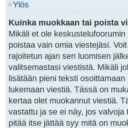
Ylös
Kuinka muokkaan tai poista vi
Mikäli et ole keskustelufoorumin y
poistaa vain omia viestejäsi. Voi
rajoitetun ajan sen luomisen jäl
valitsemastasi viestistä. Mikäli jo
lisätään pieni teksti osoittama
lukemaan viestiä. Tässä on mu
kertaa olet muokannut viestiä. Tä
vastattu ja se ei näy, jos valvoja
pitää itse jättää syy mitä on muo