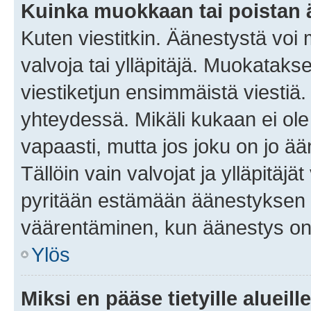
Kuinka muokkaan tai poistan
Kuten viestitkin. Äänestystä voi
valvoja tai ylläpitäjä. Muokatak
viestiketjun ensimmäistä viestiä
yhteydessä. Mikäli kukaan ei ol
vapaasti, mutta jos joku on jo ä
Tällöin vain valvojat ja ylläpitäjä
pyritään estämään äänestyksen 
väärentäminen, kun äänestys on
Ylös
Miksi en pääse tietyille alueill