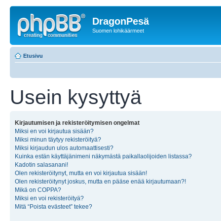
DragonPesä
Suomen lohikäärmeet
Etusivu
Usein kysyttyä
Kirjautumisen ja rekisteröitymisen ongelmat
Miksi en voi kirjautua sisään?
Miksi minun täytyy rekisteröityä?
Miksi kirjaudun ulos automaattisesti?
Kuinka estän käyttäjänimeni näkymästä paikallaolijoiden listassa?
Kadotin salasanani!
Olen rekisteröitynyt, mutta en voi kirjautua sisään!
Olen rekisteröitynyt joskus, mutta en pääse enää kirjautumaan?!
Mikä on COPPA?
Miksi en voi rekisteröityä?
Mitä “Poista evästeet” tekee?