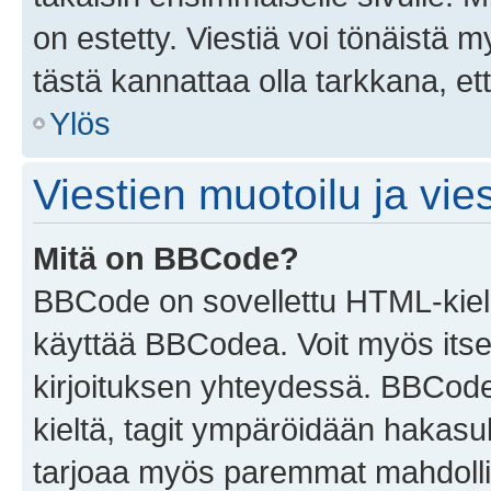
on estetty. Viestiä voi tönäistä m
tästä kannattaa olla tarkkana, e
Ylös
Viestien muotoilu ja vies
Mitä on BBCode?
BBCode on sovellettu HTML-kieles
käyttää BBCodea. Voit myös itse
kirjoituksen yhteydessä. BBCode 
kieltä, tagit ympäröidään hakasului
tarjoaa myös paremmat mahdollis