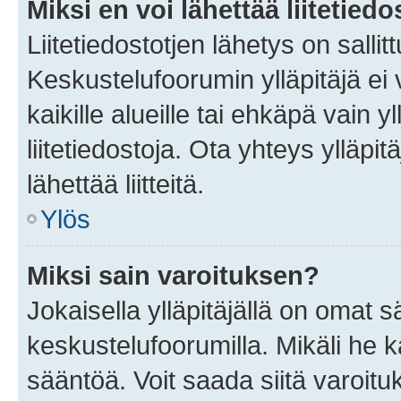
Miksi en voi lähettää liitetied
Liitetiedostotjen lähetys on sallit
Keskustelufoorumin ylläpitäjä ei v
kaikille alueille tai ehkäpä vain 
liitetiedostoja. Ota yhteys ylläpit
lähettää liitteitä.
Ylös
Miksi sain varoituksen?
Jokaisella ylläpitäjällä on omat 
keskustelufoorumilla. Mikäli he ka
sääntöä. Voit saada siitä varoi