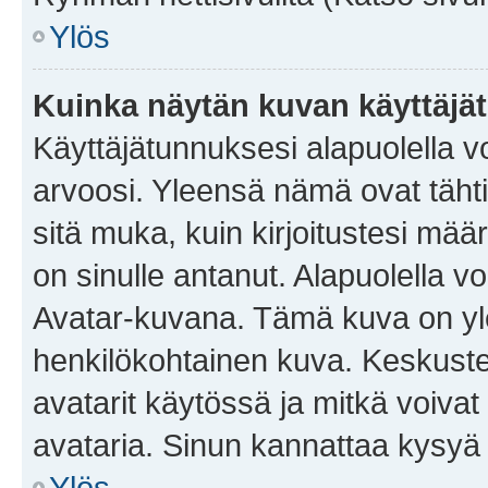
Ylös
Kuinka näytän kuvan käyttäjä
Käyttäjätunnuksesi alapuolella vo
arvoosi. Yleensä nämä ovat tähtiä 
sitä muka, kuin kirjoitustesi mää
on sinulle antanut. Alapuolella v
Avatar-kuvana. Tämä kuva on yle
henkilökohtainen kuva. Keskuste
avatarit käytössä ja mitkä voivat 
avataria. Sinun kannattaa kysyä yl
Ylös