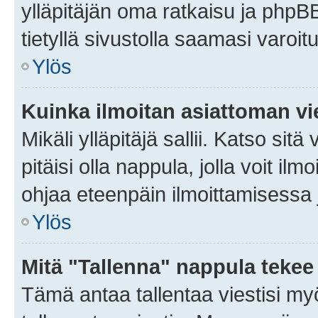
ylläpitäjän oma ratkaisu ja phpB
tietyllä sivustolla saamasi varoi
Ylös
Kuinka ilmoitan asiattoman vie
Mikäli ylläpitäjä sallii. Katso sitä
pitäisi olla nappula, jolla voit i
ohjaa eteenpäin ilmoittamisessa j
Ylös
Mitä "Tallenna" nappula tekee
Tämä antaa tallentaa viestisi m