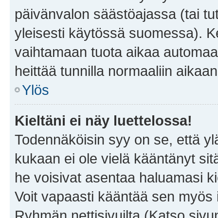
päivänvalon säästöajassa (tai tu
yleisesti käytössä suomessa). Ke
vaihtamaan tuota aikaa automaatti
heittää tunnilla normaaliin aikaan
Ylös
Kieltäni ei näy luettelossa!
Todennäköisin syy on se, että yläp
kukaan ei ole vielä kääntänyt sitä 
he voisivat asentaa haluamasi ki
Voit vapaasti kääntää sen myös i
Ryhmän nettisivuilta (Katso sivun