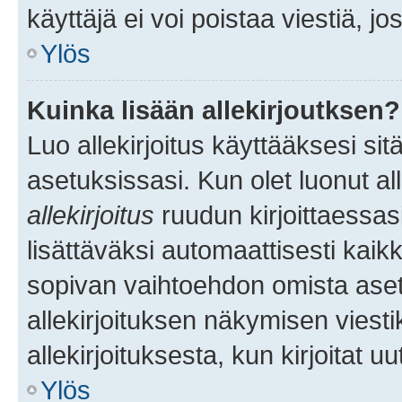
käyttäjä ei voi poistaa viestiä, jo
Ylös
Kuinka lisään allekirjoutksen?
Luo allekirjoitus käyttääksesi si
asetuksissasi. Kun olet luonut all
allekirjoitus
ruudun kirjoittaessasi
lisättäväksi automaattisesti kaikki
sopivan vaihtoehdon omista asetu
allekirjoituksen näkymisen viesti
allekirjoituksesta, kun kirjoitat uu
Ylös