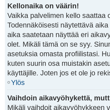
Kellonaika on väärin!
Vaikka palvelimen kello saattaa 
Todennäköisesti näytettävä aika
aika saatetaan näyttää eri aika
olet. Mikäli tämä on se syy. Si
asetuksia omasta profiilistasi. 
kuten suurin osa muistakin asetuks
käyttäjille. Joten jos et ole jo rek
Ylös
Vaihdoin aikavyöhykettä, mutta 
Mikäli vaihdoit aikavyöhykkeen 