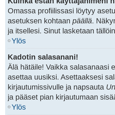
Kuinka estän käyttäjänimeni n
Omassa profiilissasi löytyy aset
asetuksen kohtaan
päällä
. Näkym
ja itsellesi. Sinut lasketaan tällö
Ylös
Kadotin salasanani!
Älä hätäile! Vaikka salasanaasi 
asettaa uusiksi. Asettaaksesi s
kirjautumissivulle ja napsauta
Un
ja pääset pian kirjautumaan sisä
Ylös