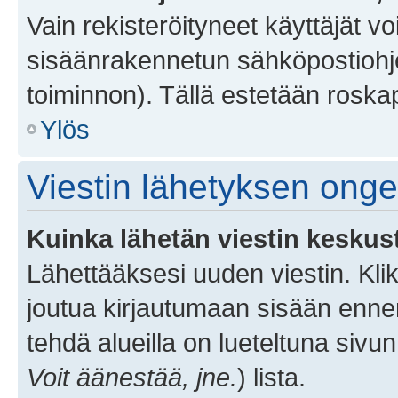
Vain rekisteröityneet käyttäjät v
sisäänrakennetun sähköpostiohjel
toiminnon). Tällä estetään roskap
Ylös
Viestin lähetyksen ong
Kuinka lähetän viestin keskus
Lähettääksesi uuden viestin. Kl
joutua kirjautumaan sisään ennen 
tehdä alueilla on lueteltuna sivun
Voit äänestää, jne.
) lista.