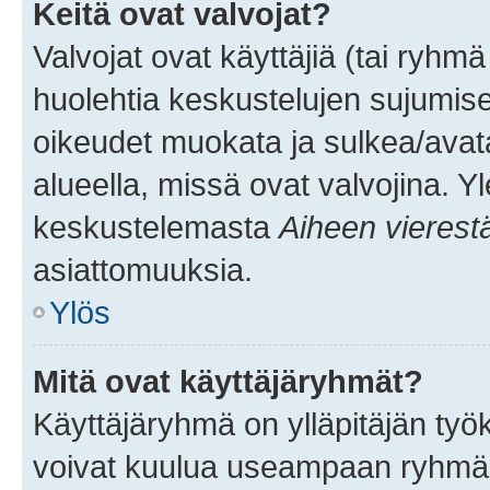
Keitä ovat valvojat?
Valvojat ovat käyttäjiä (tai ryhmä
huolehtia keskustelujen sujumise
oikeudet muokata ja sulkea/avata, 
alueella, missä ovat valvojina. Y
keskustelemasta
Aiheen vierest
asiattomuuksia.
Ylös
Mitä ovat käyttäjäryhmät?
Käyttäjäryhmä on ylläpitäjän työka
voivat kuulua useampaan ryhmään