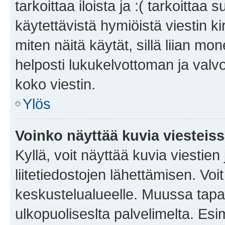
tarkoittaa iloista ja :( tarkoittaa 
käytettävistä hymiöistä viestin k
miten näitä käytät, sillä liian m
helposti lukukelvottoman ja valvo
koko viestin.
Ylös
Voinko näyttää kuvia viesteis
Kyllä, voit näyttää kuvia viestien 
liitetiedostojen lähettämisen. Vo
keskustelualueelle. Muussa tapa
ulkopuoliseslta palvelimelta. Es