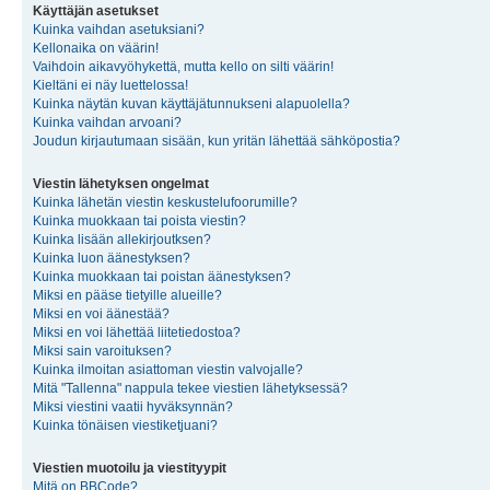
Käyttäjän asetukset
Kuinka vaihdan asetuksiani?
Kellonaika on väärin!
Vaihdoin aikavyöhykettä, mutta kello on silti väärin!
Kieltäni ei näy luettelossa!
Kuinka näytän kuvan käyttäjätunnukseni alapuolella?
Kuinka vaihdan arvoani?
Joudun kirjautumaan sisään, kun yritän lähettää sähköpostia?
Viestin lähetyksen ongelmat
Kuinka lähetän viestin keskustelufoorumille?
Kuinka muokkaan tai poista viestin?
Kuinka lisään allekirjoutksen?
Kuinka luon äänestyksen?
Kuinka muokkaan tai poistan äänestyksen?
Miksi en pääse tietyille alueille?
Miksi en voi äänestää?
Miksi en voi lähettää liitetiedostoa?
Miksi sain varoituksen?
Kuinka ilmoitan asiattoman viestin valvojalle?
Mitä "Tallenna" nappula tekee viestien lähetyksessä?
Miksi viestini vaatii hyväksynnän?
Kuinka tönäisen viestiketjuani?
Viestien muotoilu ja viestityypit
Mitä on BBCode?