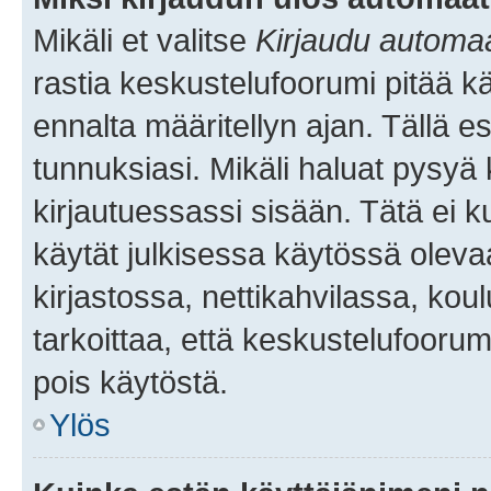
Mikäli et valitse
Kirjaudu automaat
rastia keskustelufoorumi pitää k
ennalta määritellyn ajan. Tällä e
tunnuksiasi. Mikäli haluat pysyä 
kirjautuessassi sisään. Tätä ei k
käytät julkisessa käytössä oleva
kirjastossa, nettikahvilassa, koul
tarkoittaa, että keskustelufoorum
pois käytöstä.
Ylös