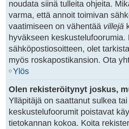
noudata siinä tulleita ohjeita. Mi
varma, että annoit toimivan sähk
vaatimiseen on vähentää
villejä
k
hyväkseen keskustelufoorumia. Mi
sähköpostiosoitteen, olet tarkista
myös roskapostikansion. Ota yhte
Ylös
Olen rekisteröitynyt joskus, 
Ylläpitäjä on saattanut sulkea ta
keskustelufoorumit poistavat k
tietokannan kokoa. Koita rekister