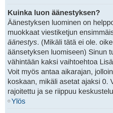
Kuinka luon äänestyksen?
Äänestyksen luominen on helppoa.
muokkaat viestiketjun ensimmäis
äänestys
. (Mikäli tätä ei ole. oik
äänsetyksen luomiseen) Sinun tu
vähintään kaksi vaihtoehtoa Lisää
Voit myös antaa aikarajan, jolloi
koskaan, mikäli asetat ajaksi 0.
rajoitettu ja se riippuu keskustel
Ylös