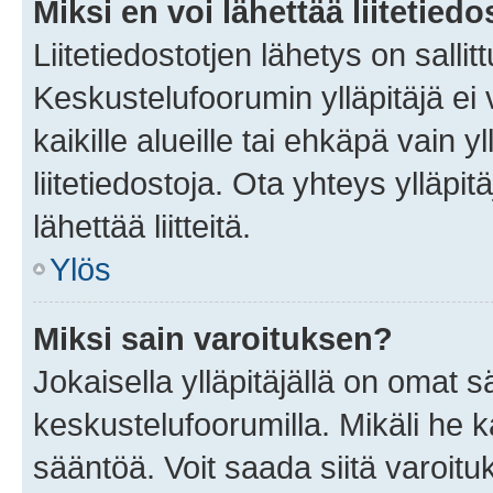
Miksi en voi lähettää liitetied
Liitetiedostotjen lähetys on sallit
Keskustelufoorumin ylläpitäjä ei v
kaikille alueille tai ehkäpä vain 
liitetiedostoja. Ota yhteys ylläpit
lähettää liitteitä.
Ylös
Miksi sain varoituksen?
Jokaisella ylläpitäjällä on omat 
keskustelufoorumilla. Mikäli he ka
sääntöä. Voit saada siitä varoi