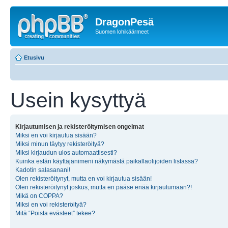
DragonPesä
Suomen lohikäärmeet
Etusivu
Usein kysyttyä
Kirjautumisen ja rekisteröitymisen ongelmat
Miksi en voi kirjautua sisään?
Miksi minun täytyy rekisteröityä?
Miksi kirjaudun ulos automaattisesti?
Kuinka estän käyttäjänimeni näkymästä paikallaolijoiden listassa?
Kadotin salasanani!
Olen rekisteröitynyt, mutta en voi kirjautua sisään!
Olen rekisteröitynyt joskus, mutta en pääse enää kirjautumaan?!
Mikä on COPPA?
Miksi en voi rekisteröityä?
Mitä “Poista evästeet” tekee?