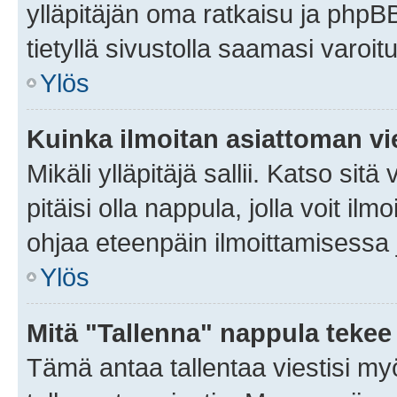
ylläpitäjän oma ratkaisu ja phpB
tietyllä sivustolla saamasi varoi
Ylös
Kuinka ilmoitan asiattoman vie
Mikäli ylläpitäjä sallii. Katso sitä
pitäisi olla nappula, jolla voit i
ohjaa eteenpäin ilmoittamisessa j
Ylös
Mitä "Tallenna" nappula tekee
Tämä antaa tallentaa viestisi m