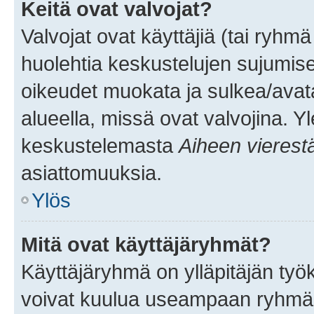
Keitä ovat valvojat?
Valvojat ovat käyttäjiä (tai ryhmä
huolehtia keskustelujen sujumise
oikeudet muokata ja sulkea/avata, 
alueella, missä ovat valvojina. Y
keskustelemasta
Aiheen vierest
asiattomuuksia.
Ylös
Mitä ovat käyttäjäryhmät?
Käyttäjäryhmä on ylläpitäjän työka
voivat kuulua useampaan ryhmään