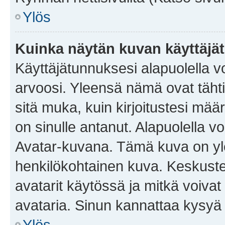
Ylös
Kuinka näytän kuvan käyttäjä
Käyttäjätunnuksesi alapuolella vo
arvoosi. Yleensä nämä ovat tähtiä 
sitä muka, kuin kirjoitustesi mää
on sinulle antanut. Alapuolella v
Avatar-kuvana. Tämä kuva on yle
henkilökohtainen kuva. Keskuste
avatarit käytössä ja mitkä voivat 
avataria. Sinun kannattaa kysyä yl
Ylös