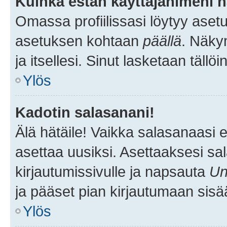
Kuinka estän käyttäjänimeni n
Omassa profiilissasi löytyy aset
asetuksen kohtaan
päällä
. Näkym
ja itsellesi. Sinut lasketaan tällö
Ylös
Kadotin salasanani!
Älä hätäile! Vaikka salasanaasi 
asettaa uusiksi. Asettaaksesi s
kirjautumissivulle ja napsauta
Un
ja pääset pian kirjautumaan sisä
Ylös