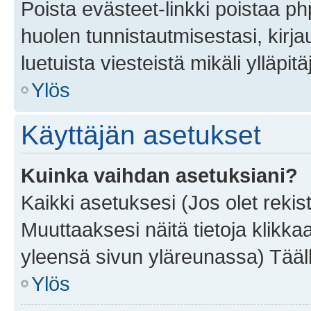
Poista evästeet-linkki poistaa p
huolen tunnistautmisestasi, kirja
luetuista viesteistä mikäli ylläpitä
Ylös
Käyttäjän asetukset
Kuinka vaihdan asetuksiani?
Kaikki asetuksesi (Jos olet rekist
Muuttaaksesi näitä tietoja klikka
yleensä sivun yläreunassa) Tääll
Ylös