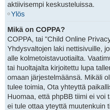
aktiivisempi keskusteluissa.
Ylös
Mikä on COPPA?
COPPA, tai "Child Online Privac
Yhdysvaltojen laki nettisivuille, 
alle kolmetoistavuotiailta. Vaa
tai huoltajalta kirjoitettu lupa ta
omaan järjestelmäänsä. Mikäli 
tulee toimia, Ota yhteyttä paika
Huomaa, että phpBB tiimi ei voi t
ei tule ottaa yteyttä muutenkuin t