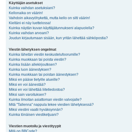
Käyttäjän asetukset
Kuinka vaihdan asetuksiani?
Kellonaika on väärin!
Vaihdoin aikavyöhykettä, mutta kello on silti väärin!
Kieltäni ei näy luettelossa!
Kuinka näytän kuvan käyttäjätunnukseni alapuolella?
Kuinka vaihdan arvoani?
Joudun kirjautumaan sisään, kun yritän lähettää sähköpostia?
Viestin lähetyksen ongelmat
Kuinka lähetän viestin keskustelufoorumille?
Kuinka muokkaan tai poista viestin?
Kuinka lisään allekirjoutksen?
Kuinka luon äänestyksen?
Kuinka muokkaan tai poistan äänestyksen?
Miksi en pääse tietyille alueille?
Miksi en voi äänestää?
Miksi en voi lähettää liitetiedostoa?
Miksi sain varoituksen?
Kuinka ilmoitan asiattoman viestin valvojalle?
Mitä "Tallenna" nappula tekee viestien lähetyksessä?
Miksi viestini vaatii hyväksynnän?
Kuinka tönäisen viestiketjuani?
Viestien muotoilu ja viestityypit
Mitä on BBCode?