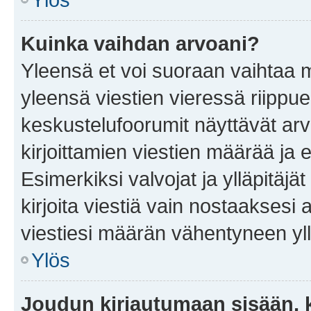
Kuinka vaihdan arvoani?
Yleensä et voi suoraan vaihtaa 
yleensä viestien vieressä riippu
keskustelufoorumit näyttävät ar
kirjoittamien viestien määrää ja er
Esimerkiksi valvojat ja ylläpitäjä
kirjoita viestiä vain nostaakses
viestiesi määrän vähentyneen yl
Ylös
Joudun kirjautumaan sisään, k