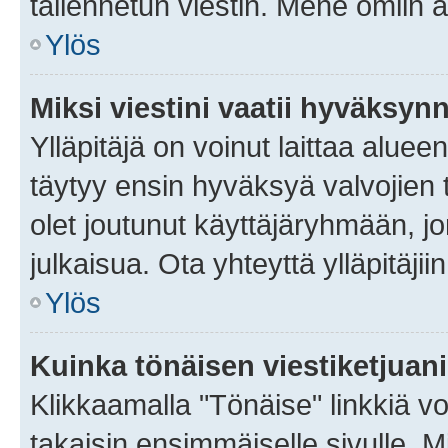
tallennetun viestin. Mene omiin a
Ylös
Miksi viestini vaatii hyväksyn
Ylläpitäjä on voinut laittaa alueen
täytyy ensin hyväksyä valvojien 
olet joutunut käyttäjäryhmään, jo
julkaisua. Ota yhteyttä ylläpitäjii
Ylös
Kuinka tönäisen viestiketjuan
Klikkaamalla "Tönäise" linkkiä voi
takaisin ensimmäiselle sivulle. M