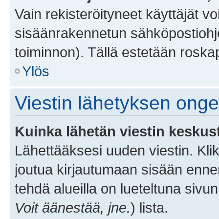
Vain rekisteröityneet käyttäjät v
sisäänrakennetun sähköpostiohjel
toiminnon). Tällä estetään roskap
Ylös
Viestin lähetyksen ong
Kuinka lähetän viestin keskus
Lähettääksesi uuden viestin. Kl
joutua kirjautumaan sisään ennen 
tehdä alueilla on lueteltuna sivun
Voit äänestää, jne.
) lista.