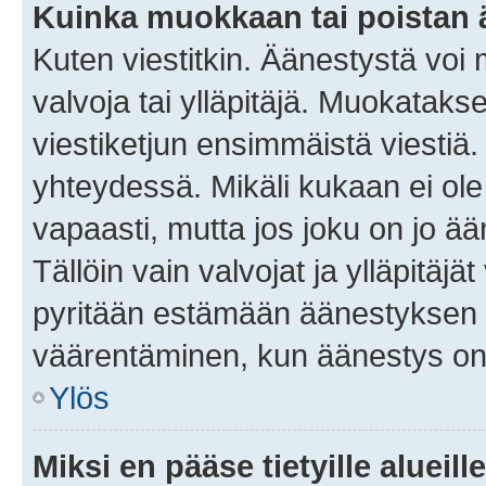
Kuinka muokkaan tai poistan
Kuten viestitkin. Äänestystä voi
valvoja tai ylläpitäjä. Muokatak
viestiketjun ensimmäistä viestiä
yhteydessä. Mikäli kukaan ei ol
vapaasti, mutta jos joku on jo ä
Tällöin vain valvojat ja ylläpitäjä
pyritään estämään äänestyksen 
väärentäminen, kun äänestys on
Ylös
Miksi en pääse tietyille alueill