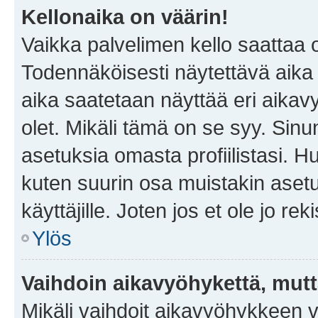
Kellonaika on väärin!
Vaikka palvelimen kello saattaa 
Todennäköisesti näytettävä aika
aika saatetaan näyttää eri aika
olet. Mikäli tämä on se syy. Si
asetuksia omasta profiilistasi. 
kuten suurin osa muistakin asetuks
käyttäjille. Joten jos et ole jo rek
Ylös
Vaihdoin aikavyöhykettä, mutta 
Mikäli vaihdoit aikavyöhykkeen 