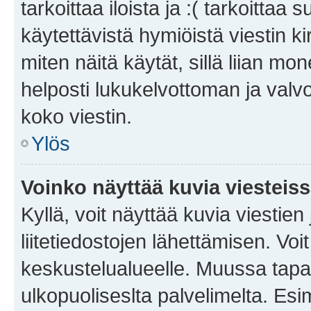
tarkoittaa iloista ja :( tarkoittaa 
käytettävistä hymiöistä viestin k
miten näitä käytät, sillä liian m
helposti lukukelvottoman ja valvo
koko viestin.
Ylös
Voinko näyttää kuvia viesteis
Kyllä, voit näyttää kuvia viestien 
liitetiedostojen lähettämisen. Vo
keskustelualueelle. Muussa tapa
ulkopuoliseslta palvelimelta. Es