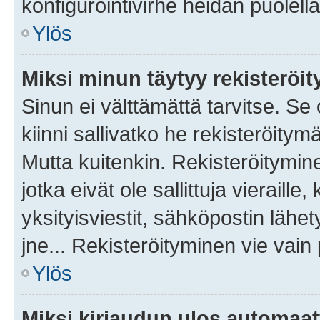
konfigurointivirhe heidän puolella
Ylös
Miksi minun täytyy rekisteröit
Sinun ei välttämättä tarvitse. Se
kiinni sallivatko he rekisteröitym
Mutta kuitenkin. Rekisteröitymine
jotka eivät ole sallittuja vierail
yksityisviestit, sähköpostin lähet
jne... Rekisteröityminen vie vain
Ylös
Miksi kirjaudun ulos automaat