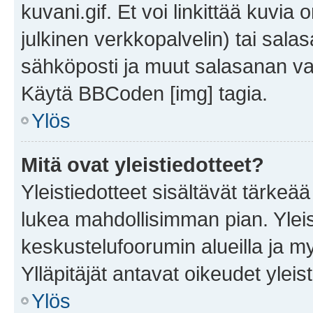
kuvani.gif. Et voi linkittää kuvia 
julkinen verkkopalvelin) tai sala
sähköposti ja muut salasanan vaa
Käytä BBCoden [img] tagia.
Ylös
Mitä ovat yleistiedotteet?
Yleistiedotteet sisältävät tärkeä
lukea mahdollisimman pian. Yleis
keskustelufoorumin alueilla ja m
Ylläpitäjät antavat oikeudet yleis
Ylös