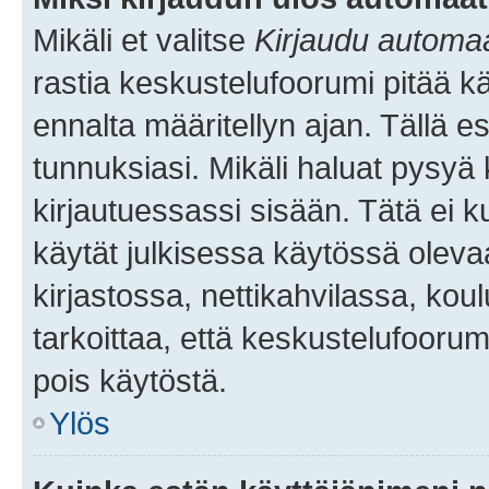
Mikäli et valitse
Kirjaudu automaat
rastia keskustelufoorumi pitää k
ennalta määritellyn ajan. Tällä e
tunnuksiasi. Mikäli haluat pysyä 
kirjautuessassi sisään. Tätä ei k
käytät julkisessa käytössä oleva
kirjastossa, nettikahvilassa, koul
tarkoittaa, että keskustelufoorum
pois käytöstä.
Ylös