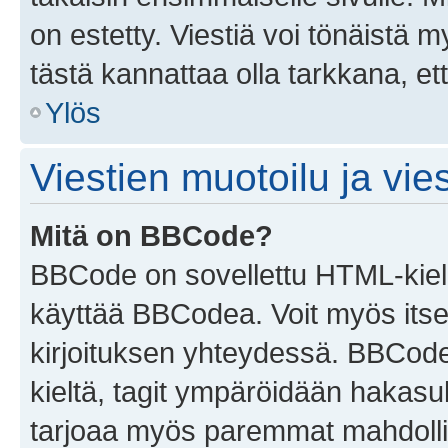
on estetty. Viestiä voi tönäistä m
tästä kannattaa olla tarkkana, e
Ylös
Viestien muotoilu ja vies
Mitä on BBCode?
BBCode on sovellettu HTML-kieles
käyttää BBCodea. Voit myös itse
kirjoituksen yhteydessä. BBCode 
kieltä, tagit ympäröidään hakasului
tarjoaa myös paremmat mahdollis