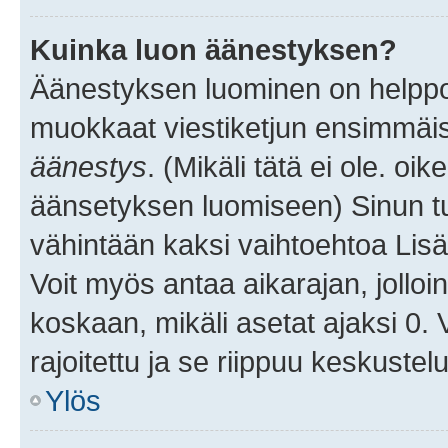
Kuinka luon äänestyksen?
Äänestyksen luominen on helppoa.
muokkaat viestiketjun ensimmäis
äänestys
. (Mikäli tätä ei ole. oik
äänsetyksen luomiseen) Sinun tu
vähintään kaksi vaihtoehtoa Lisää
Voit myös antaa aikarajan, jolloi
koskaan, mikäli asetat ajaksi 0.
rajoitettu ja se riippuu keskustel
Ylös