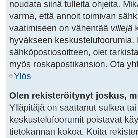
noudata siinä tulleita ohjeita. Mi
varma, että annoit toimivan sähk
vaatimiseen on vähentää
villejä
k
hyväkseen keskustelufoorumia. Mi
sähköpostiosoitteen, olet tarkista
myös roskapostikansion. Ota yhte
Ylös
Olen rekisteröitynyt joskus, 
Ylläpitäjä on saattanut sulkea ta
keskustelufoorumit poistavat k
tietokannan kokoa. Koita rekister