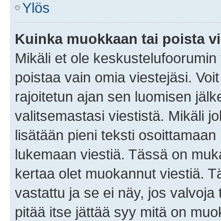
Ylös
Kuinka muokkaan tai poista vi
Mikäli et ole keskustelufoorumin y
poistaa vain omia viestejäsi. Voi
rajoitetun ajan sen luomisen jäl
valitsemastasi viestistä. Mikäli jo
lisätään pieni teksti osoittama
lukemaan viestiä. Tässä on mu
kertaa olet muokannut viestiä. Tä
vastattu ja se ei näy, jos valvoja
pitää itse jättää syy mitä on muo