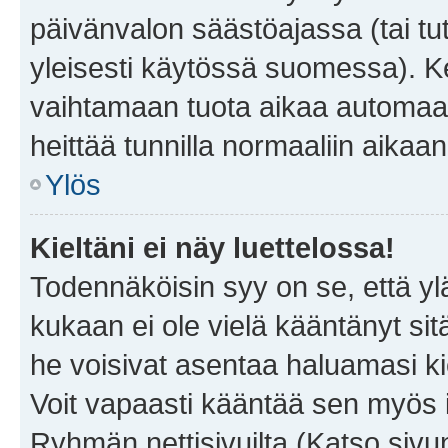
päivänvalon säästöajassa (tai tu
yleisesti käytössä suomessa). Ke
vaihtamaan tuota aikaa automaatti
heittää tunnilla normaaliin aikaan
Ylös
Kieltäni ei näy luettelossa!
Todennäköisin syy on se, että yläp
kukaan ei ole vielä kääntänyt sitä 
he voisivat asentaa haluamasi ki
Voit vapaasti kääntää sen myös i
Ryhmän nettisivuilta (Katso sivun