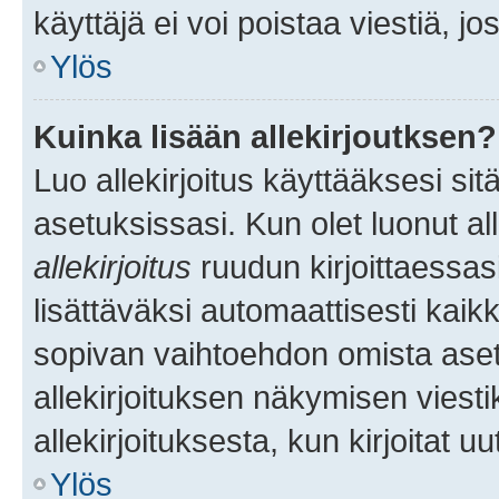
käyttäjä ei voi poistaa viestiä, jo
Ylös
Kuinka lisään allekirjoutksen?
Luo allekirjoitus käyttääksesi si
asetuksissasi. Kun olet luonut all
allekirjoitus
ruudun kirjoittaessasi
lisättäväksi automaattisesti kaikki
sopivan vaihtoehdon omista asetu
allekirjoituksen näkymisen viesti
allekirjoituksesta, kun kirjoitat uu
Ylös