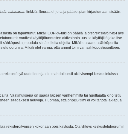
hdin salasanan
linkkiä. Seuraa ohjeita ja pääset pian kirjautumaan sisään.
 asiasta on tapahtunut. Mikäli COPPA-tuki on päällä ja
olet rekisteröitynyt alle
ufoorumit vaativat käyttäjätunnusten aktivoinnin uusilta käyttäjiltä joko itse
ait sähköpostia, noudata siinä tulleita ohjeita. Mikäli et saanut sähköpostia.
telufoorumia. Mikäli olet varma, että annoit toimivan sähköpostiosoitteen,
 rekisteröityä uudelleen ja ole mahdollisesti aktiivisempi keskusteluissa.
tiailta. Vaatimuksena on saada lapsen vanhemmilta tai huoltajalta kirjoitettu
ieheen saadaksesi neuvoja. Huomaa, että phpBB tiimi ei voi tarjota lakiapua
 ottaa rekisteröitymisen kokonaan pois käytöstä. Ota yhteys keskustelufoorumin