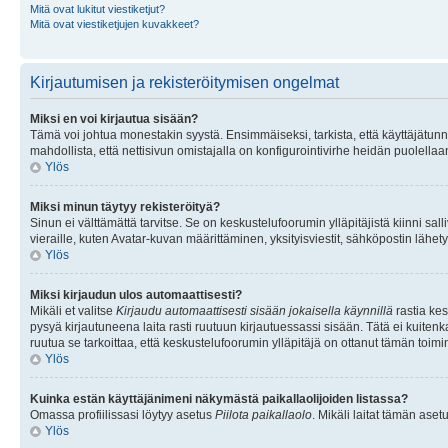
Mitä ovat lukitut viestiketjut?
Mitä ovat viestiketjujen kuvakkeet?
Kirjautumisen ja rekisteröitymisen ongelmat
Miksi en voi kirjautua sisään?
Tämä voi johtua monestakin syystä. Ensimmäiseksi, tarkista, että käyttäjätunnuk
mahdollista, että nettisivun omistajalla on konfigurointivirhe heidän puolellaan
Ylös
Miksi minun täytyy rekisteröityä?
Sinun ei välttämättä tarvitse. Se on keskustelufoorumin ylläpitäjistä kiinni sall
vieraille, kuten Avatar-kuvan määrittäminen, yksityisviestit, sähköpostin lähety
Ylös
Miksi kirjaudun ulos automaattisesti?
Mikäli et valitse
Kirjaudu automaattisesti sisään jokaisella käynnillä
rastia kes
pysyä kirjautuneena laita rasti ruutuun kirjautuessassi sisään. Tätä ei kuitenka
ruutua se tarkoittaa, että keskustelufoorumin ylläpitäjä on ottanut tämän toim
Ylös
Kuinka estän käyttäjänimeni näkymästä paikallaolijoiden listassa?
Omassa profiilissasi löytyy asetus
Piilota paikallaolo
. Mikäli laitat tämän as
Ylös