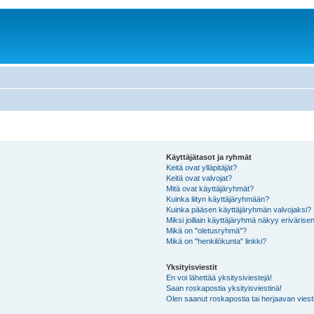
Käyttäjätasot ja ryhmät
Keitä ovat ylläpitäjät?
Keitä ovat valvojat?
Mitä ovat käyttäjäryhmät?
Kuinka liityn käyttäjäryhmään?
Kuinka pääsen käyttäjäryhmän valvojaksi?
Miksi joillain käyttäjäryhmä näkyy erivärise
Mikä on "oletusryhmä"?
Mikä on "henkilökunta" linkki?
Yksityisviestit
En voi lähettää yksitysiviestejä!
Saan roskapostia yksityisviestinä!
Olen saanut roskapostia tai herjaavan viesti