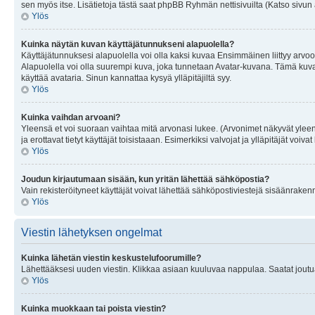
sen myös itse. Lisätietoja tästä saat phpBB Ryhmän nettisivuilta (Katso sivun 
Ylös
Kuinka näytän kuvan käyttäjätunnukseni alapuolella?
Käyttäjätunnuksesi alapuolella voi olla kaksi kuvaa Ensimmäinen liittyy arvoosi
Alapuolella voi olla suurempi kuva, joka tunnetaan Avatar-kuvana. Tämä kuva o
käyttää avataria. Sinun kannattaa kysyä ylläpitäjiltä syy.
Ylös
Kuinka vaihdan arvoani?
Yleensä et voi suoraan vaihtaa mitä arvonasi lukee. (Arvonimet näkyvät yleen
ja erottavat tietyt käyttäjät toisistaaan. Esimerkiksi valvojat ja ylläpitäjät v
Ylös
Joudun kirjautumaan sisään, kun yritän lähettää sähköpostia?
Vain rekisteröityneet käyttäjät voivat lähettää sähköpostiviestejä sisäänraken
Ylös
Viestin lähetyksen ongelmat
Kuinka lähetän viestin keskustelufoorumille?
Lähettääksesi uuden viestin. Klikkaa asiaan kuuluvaa nappulaa. Saatat joutua k
Ylös
Kuinka muokkaan tai poista viestin?