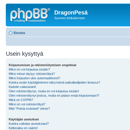
DragonPesä
Suomen lohikäärmeet
Etusivu
Usein kysyttyä
Kirjautumisen ja rekisteröitymisen ongelmat
Miksi en voi kirjautua sisään?
Miksi minun täytyy rekisteröityä?
Miksi kirjaudun ulos automaattisesti?
Kuinka estän käyttäjänimeni näkymästä paikallaolijoiden listassa?
Kadotin salasanani!
Olen rekisteröitynyt, mutta en voi kirjautua sisään!
Olen rekisteröitynyt joskus, mutta en pääse enää kirjautumaan?!
Mikä on COPPA?
Miksi en voi rekisteröityä?
Mitä “Poista evästeet” tekee?
Käyttäjän asetukset
Kuinka vaihdan asetuksiani?
Kellonaika on väärin!