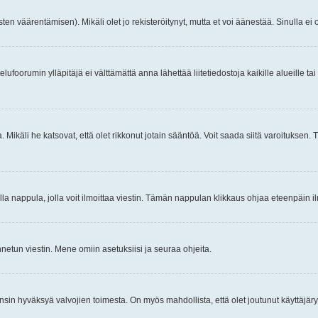
ten väärentämisen). Mikäli olet jo rekisteröitynyt, mutta et voi äänestää. Sinulla ei o
telufoorumin ylläpitäjä ei välttämättä anna lähettää liitetiedostoja kaikille alueille 
. Mikäli he katsovat, että olet rikkonut jotain sääntöä. Voit saada siitä varoituks
isi olla nappula, jolla voit ilmoittaa viestin. Tämän nappulan klikkaus ohjaa eteenpäin 
etun viestin. Mene omiin asetuksiisi ja seuraa ohjeita.
y ensin hyväksyä valvojien toimesta. On myös mahdollista, että olet joutunut käyttäjäry