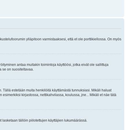
skustelufoorumin ylläpitoon varmistaaksesi, että et ole porttikiellossa. On myös
öityminen antaa muitakin toimintoja käyttöösi, jotka eivät ole sallittuja
ja se on suositeltavaa.
. Tällä estetään muita henkilöitä käyttämästä tunnuksiasi. Mikäli haluat
 esimerkiksi kirjastossa, nettikahvilassa, koulussa, jne... Mikäli et näe tätä
inut lasketaan tällöin piilotettujen käyttäjien lukumäärässä.