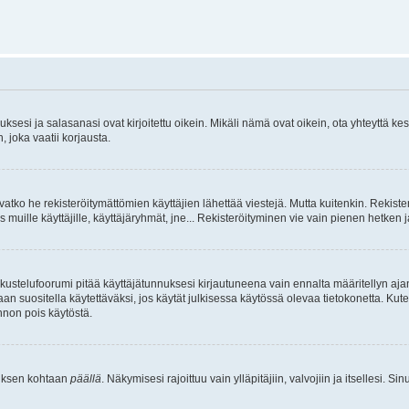
sesi ja salasanasi ovat kirjoitettu oikein. Mikäli nämä ovat oikein, ota yhteyttä ke
, joka vaatii korjausta.
ivatko he rekisteröitymättömien käyttäjien lähettää viestejä. Mutta kuitenkin. Rekister
s muille käyttäjille, käyttäjäryhmät, jne... Rekisteröityminen vie vain pienen hetken 
kustelufoorumi pitää käyttäjätunnuksesi kirjautuneena vain ennalta määritellyn ajan
an suositella käytettäväksi, jos käytät julkisessa käytössä olevaa tietokonetta. Kuten
innon pois käytöstä.
etuksen kohtaan
päällä
. Näkymisesi rajoittuu vain ylläpitäjiin, valvojiin ja itsellesi. S