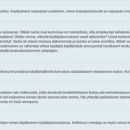
uusiksi. Asettaaksesi salasanan uudelleen, mene kirjautumissivulle ja napsauta
Uno
n ja salasanan. Mikäli nämä ovat kunnossa on mahdollista, että jompikumpi kahdesta
auttanut. Oletko varma, etteivät käyttäjätunnuksesi vaadi aktivointia? Useat keskustel
röidyit. Siellä oli ohjeet mukana aktivoinnista ja kuinka se tulee suorittaa. Mikäli s
n vaatimiseen on vähentää
villejä
käyttäjiä käyttämästä anonyymisti hyväkseen keskus
teyttä keskustelufoorumin ylläpitäjiin.
elufoorumit poistavat käyttämättömiä tunnuksia säästääkseen tietokannan kokoa. Koita
tojen laki nettisivuille, jotka keräävät henkilökohtaisia tietoja alle kolmetoistavuo
li olet epävarma kuinka tämän kanssa tulee toimia, Ota yhteyttä paikalliseen lakim
 joista on lisää alempana.
nyt tietyn nimen käyttämisen käyttäjätunnuksissa. Nettisivun omistaja on myös voinut