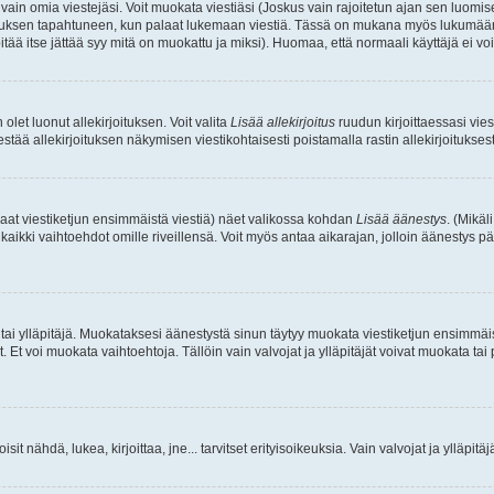
a vain omia viestejäsi. Voit muokata viestiäsi (Joskus vain rajoitetun ajan sen luom
okkauksen tapahtuneen, kun palaat lukemaan viestiä. Tässä on mukana myös lukumäärä
pitää itse jättää syy mitä on muokattu ja miksi). Huomaa, että normaali käyttäjä ei voi 
olet luonut allekirjoituksen. Voit valita
Lisää allekirjoitus
ruudun kirjoittaessasi viest
tää allekirjoituksen näkymisen viestikohtaisesti poistamalla rastin allekirjoituksesta,
aat viestiketjun ensimmäistä viestiä) näet valikossa kohdan
Lisää äänestys
. (Mikäl
aikki vaihtoehdot omille riveillensä. Voit myös antaa aikarajan, jolloin äänestys pä
 tai ylläpitäjä. Muokataksesi äänestystä sinun täytyy muokata viestiketjun ensimmäi
. Et voi muokata vaihtoehtoja. Tällöin vain valvojat ja ylläpitäjät voivat muokata 
 voisit nähdä, lukea, kirjoittaa, jne... tarvitset erityisoikeuksia. Vain valvojat ja ylläpi