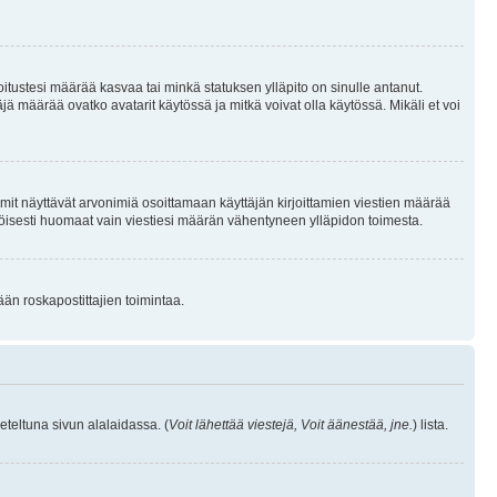
joitustesi määrää kasvaa tai minkä statuksen ylläpito on sinulle antanut.
 määrää ovatko avatarit käytössä ja mitkä voivat olla käytössä. Mikäli et voi
mit näyttävät arvonimiä osoittamaan käyttäjän kirjoittamien viestien määrää
ennäköisesti huomaat vain viestiesi määrän vähentyneen ylläpidon toimesta.
ään roskapostittajien toimintaa.
eteltuna sivun alalaidassa. (
Voit lähettää viestejä, Voit äänestää, jne.
) lista.