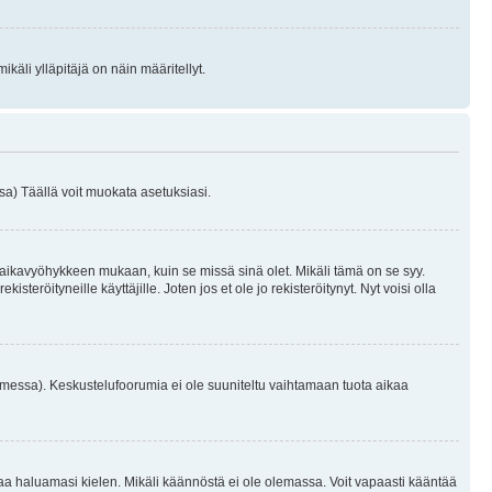
käli ylläpitäjä on näin määritellyt.
a) Täällä voit muokata asetuksiasi.
 aikavyöhykkeen mukaan, kuin se missä sinä olet. Mikäli tämä on se syy.
eröityneille käyttäjille. Joten jos et ole jo rekisteröitynyt. Nyt voisi olla
omessa). Keskustelufoorumia ei ole suuniteltu vaihtamaan tuota aikaa
sentaa haluamasi kielen. Mikäli käännöstä ei ole olemassa. Voit vapaasti kääntää