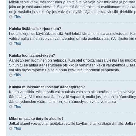
Mikäli et ole keskustelufoorumin ylläpitäjä tai valvoja. Voit muokata ja poista
joku on jo vastannut viestiisi. Siihen lisätään pieni teksti osoittamaan mu
on jo vastattu ja se ei näy, jos valvoja tai ylläpitäjä muokkaa viestiä. (Heidän 
Ylös
Kuinka lisään allekirjoutksen?
Luo allekirjoitus käyttääksesi sitä. Voit tehdä tämän omissa asetuksissasi. Kun 
valitsemalla siihen sopivan vaihtoehdon omista asetuksistasi. (Voit kuitenkin es
Ylös
Kuinka luon äänestyksen?
Äänestyksen luominen on helppoa. Kun olet kirjoittamassa viestiä (Tai muokk
Sinun tulee antaa äänestykselle otsikko ja vähintään kaksi vaihtoehtoa Lisää k
voi olla myös rajoitettu ja se riippuu keskustelufoorumin ylläpidosta.
Ylös
Kuinka muokkaan tai poistan äänestyksen?
Kuten viestitkin. Äänestystä voi muokata vain sen alkuperäinen luoja, valvoja
äänestänyt. Voit muokata äänestystä vapaasti, mutta jos joku on jo äänestänyt
äänestystuosten väärentäminen, kun äänestys on vielä voimassa.
Ylös
Miksi en pääse tietyille alueille?
Jotkut alueet voivat olla rajoitettu tietyille käyttäjille tai käyttäjäryhmille. Jotta
Ylös