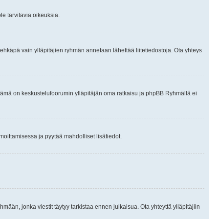
le tarvitavia oikeuksia.
tai ehkäpä vain ylläpitäjien ryhmän annetaan lähettää liitetiedostoja. Ota yhteys
en. Tämä on keskustelufoorumin ylläpitäjän oma ratkaisu ja phpBB Ryhmällä ei
ilmoittamisessa ja pyytää mahdolliset lisätiedot.
hmään, jonka viestit täytyy tarkistaa ennen julkaisua. Ota yhteyttä ylläpitäjiin