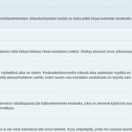
istautmisestasi, kirjautumisestasi sisään ja myös pitää kirjaa luetuista viesteistä mi
aksesi näitä tietoja klikkaa
Omat asetukset
Linkkiä. (Näkyy yleensä sivun yläreunass
 näytettävä aika on oikein. Keskustelufoorumilla näkyvä aika saatetaan näyttää eri
aikavyöhykkeen vaihto, kuten suurin osa muistakin asetuksista on tarjolla vain rekist
änvalon säästöajassa (tai tuttavallisemmin kesäaika, joka on yleisesti käytössä su
errattuna.
an ei ole vielä kääntänyt sitä sinun kielelle. Kysy ylläpitäjiltä, josko he voisivat a