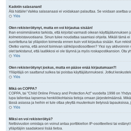
Kadotin salasanani!
Älä hätäile! Vaikka salasanaasi ei voidakaan palauttaa. Se voidaan asettaa 
Ylös
Olen rekisteröitynyt, mutta en voi kirjautua sisään!
Ihan ensimmäiseksi tarkista, että kirjoitat varmasti oikean käyttäjätunnukse
kolmetoistavuotiaana
. Sinun tulee noudattaa saamiasi ohjeita. Mikäli tämä ei 
suoritettuna tai ylläpidon toimesta ennen kuin voit kirjautua sisään. Kun rekiste
Oletko varma, että annoit toimivan sähköpostiosoitteen? Yksi syy aktivoinni
olet tarkistanut, että laatikkosi ei ole täynnä ja myös roskapostikansion. Ota yh
Ylös
Olen rekisteröitynyt joskus, mutta en pääse enää kirjautumaan?!
Ylläpitäjä on saattanut sulkea tai poistaa käyttäjätunnuksesi. Jotkut keskust
Ylös
Mikä on COPPA?
COPPA, tai "Child Online Privacy and Protection Act" vuodelta 1998 on Yhdysval
lupa tallentaa lapsensa henkilökohtaisia tietoja omaan järjestelmäänsä. Mikä
tässä asiassa ja heihin ei tule ottaa yteyttä muutenkuin tietyissä tapauksissa,
Ylös
Miksi en voi rekisteröityä?
Nettisivuston omistaja on voinut antaa porttikiellon IP-osoitteellesi tai estä
ylläpitäjiin saadaksesi lisää tietoa.