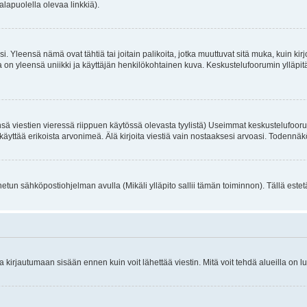
alapuolella olevaa linkkiä).
. Yleensä nämä ovat tähtiä tai joitain palikoita, jotka muuttuvat sitä muka, kuin kir
n yleensä uniikki ja käyttäjän henkilökohtainen kuva. Keskustelufoorumin ylläpitäjä
sä viestien vieressä riippuen käytössä olevasta tyylistä) Useimmat keskustelufooru
oivat käyttää erikoista arvonimeä. Älä kirjoita viestiä vain nostaaksesi arvoasi. Tod
netun sähköpostiohjelman avulla (Mikäli ylläpito sallii tämän toiminnon). Tällä estet
irjautumaan sisään ennen kuin voit lähettää viestin. Mitä voit tehdä alueilla on lu