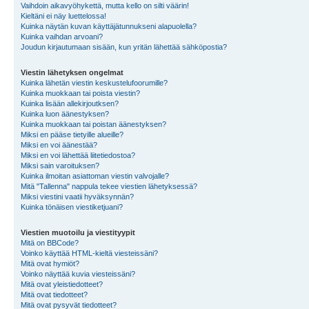
Vaihdoin aikavyöhykettä, mutta kello on silti väärin!
Kieltäni ei näy luettelossa!
Kuinka näytän kuvan käyttäjätunnukseni alapuolella?
Kuinka vaihdan arvoani?
Joudun kirjautumaan sisään, kun yritän lähettää sähköpostia?
Viestin lähetyksen ongelmat
Kuinka lähetän viestin keskustelufoorumille?
Kuinka muokkaan tai poista viestin?
Kuinka lisään allekirjoutksen?
Kuinka luon äänestyksen?
Kuinka muokkaan tai poistan äänestyksen?
Miksi en pääse tietyille alueille?
Miksi en voi äänestää?
Miksi en voi lähettää liitetiedostoa?
Miksi sain varoituksen?
Kuinka ilmoitan asiattoman viestin valvojalle?
Mitä "Tallenna" nappula tekee viestien lähetyksessä?
Miksi viestini vaatii hyväksynnän?
Kuinka tönäisen viestiketjuani?
Viestien muotoilu ja viestityypit
Mitä on BBCode?
Voinko käyttää HTML-kieltä viesteissäni?
Mitä ovat hymiöt?
Voinko näyttää kuvia viesteissäni?
Mitä ovat yleistiedotteet?
Mitä ovat tiedotteet?
Mitä ovat pysyvät tiedotteet?