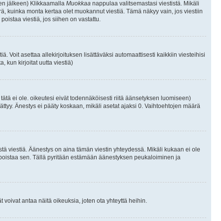
isen jälkeen) Klikkaamalla
Muokkaa
nappulaa valitsemastasi viestistä. Mikäli
, kuinka monta kertaa olet muokannut viestiä. Tämä näkyy vain, jos viestiin
poistaa viestiä, jos siihen on vastattu.
iä. Voit asettaa allekirjoituksen lisättäväksi automaattisesti kaikkiin viesteihisi
 kun kirjoitat uutta viestiä)
i tätä ei ole. oikeutesi eivät todennäköisesti riitä äänsetyksen luomiseen)
ättyy. Änestys ei pääty koskaan, mikäli asetat ajaksi 0. Vaihtoehtojen määrä
stä viestiä. Äänestys on aina tämän viestin yhteydessä. Mikäli kukaan ei ole
tai poistaa sen. Tällä pyritään estämään äänestyksen peukaloiminen ja
täjät voivat antaa näitä oikeuksia, joten ota yhteyttä heihin.