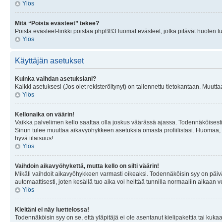
Ylös
Mitä “Poista evästeet” tekee?
Poista evästeet-linkki poistaa phpBB3 luomat evästeet, jotka pitävät huolen tunn
Ylös
Käyttäjän asetukset
Kuinka vaihdan asetuksiani?
Kaikki asetuksesi (Jos olet rekisteröitynyt) on tallennettu tietokantaan. Muutta
Ylös
Kellonaika on väärin!
Vaikka palvelimen kello saattaa olla joskus väärässä ajassa. Todennäköisesti
Sinun tulee muuttaa aikavyöhykkeen asetuksia omasta profiilistasi. Huomaa, että 
hyvä tilaisuus!
Ylös
Vaihdoin aikavyöhykettä, mutta kello on silti väärin!
Mikäli vaihdoit aikavyöhykkeen varmasti oikeaksi. Todennäköisin syy on päiv
automaattisesti, joten kesällä tuo aika voi heittää tunnilla normaaliin aikaan v
Ylös
Kieltäni ei näy luettelossa!
Todennäköisin syy on se, että yläpitäjä ei ole asentanut kielipakettia tai kuka