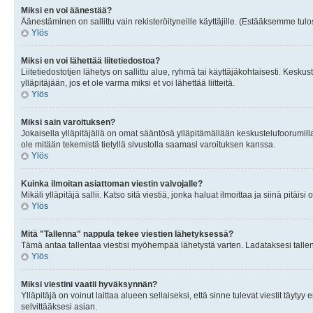
Miksi en voi äänestää?
Äänestäminen on sallittu vain rekisteröityneille käyttäjille. (Estääksemme tulos
Ylös
Miksi en voi lähettää liitetiedostoa?
Liitetiedostotjen lähetys on sallittu alue, ryhmä tai käyttäjäkohtaisesti. Keskus
ylläpitäjään, jos et ole varma miksi et voi lähettää liitteitä.
Ylös
Miksi sain varoituksen?
Jokaisella ylläpitäjällä on omat sääntösä ylläpitämällään keskustelufoorumilla
ole mitään tekemistä tietyllä sivustolla saamasi varoituksen kanssa.
Ylös
Kuinka ilmoitan asiattoman viestin valvojalle?
Mikäli ylläpitäjä sallii. Katso sitä viestiä, jonka haluat ilmoittaa ja siinä pitä
Ylös
Mitä "Tallenna" nappula tekee viestien lähetyksessä?
Tämä antaa tallentaa viestisi myöhempää lähetystä varten. Ladataksesi tallenn
Ylös
Miksi viestini vaatii hyväksynnän?
Ylläpitäjä on voinut laittaa alueen sellaiseksi, että sinne tulevat viestit täyty
selvittääksesi asian.