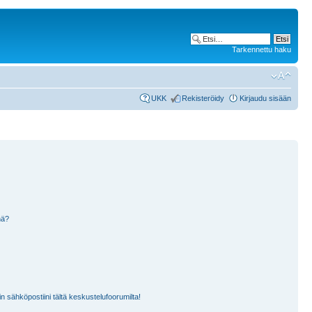
Tarkennettu haku
UKK
Rekisteröidy
Kirjaudu sisään
nä?
n sähköpostiini tältä keskustelufoorumilta!