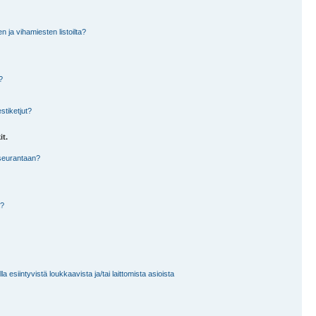
en ja vihamiesten listoilta?
?
stiketjut?
it.
 seurantaan?
a?
 esiintyvistä loukkaavista ja/tai laittomista asioista