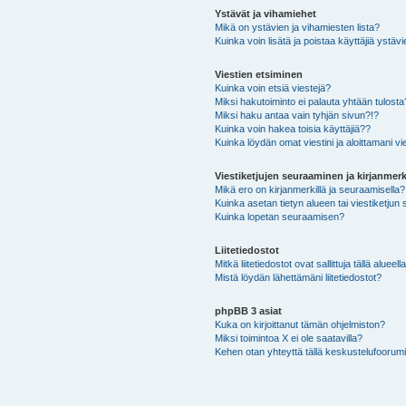
Ystävät ja vihamiehet
Mikä on ystävien ja vihamiesten lista?
Kuinka voin lisätä ja poistaa käyttäjiä ystävi
Viestien etsiminen
Kuinka voin etsiä viestejä?
Miksi hakutoiminto ei palauta yhtään tulosta
Miksi haku antaa vain tyhjän sivun?!?
Kuinka voin hakea toisia käyttäjiä??
Kuinka löydän omat viestini ja aloittamani vie
Viestiketjujen seuraaminen ja kirjanmerk
Mikä ero on kirjanmerkillä ja seuraamisella?
Kuinka asetan tietyn alueen tai viestiketjun
Kuinka lopetan seuraamisen?
Liitetiedostot
Mitkä liitetiedostot ovat sallittuja tällä alueell
Mistä löydän lähettämäni liitetiedostot?
phpBB 3 asiat
Kuka on kirjoittanut tämän ohjelmiston?
Miksi toimintoa X ei ole saatavilla?
Kehen otan yhteyttä tällä keskustelufoorumilla