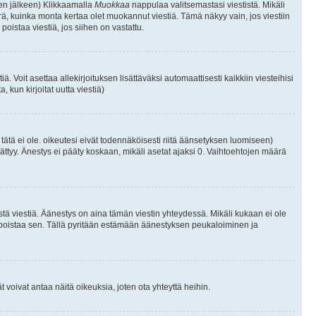
isen jälkeen) Klikkaamalla
Muokkaa
nappulaa valitsemastasi viestistä. Mikäli
, kuinka monta kertaa olet muokannut viestiä. Tämä näkyy vain, jos viestiin
poistaa viestiä, jos siihen on vastattu.
iä. Voit asettaa allekirjoituksen lisättäväksi automaattisesti kaikkiin viesteihisi
 kun kirjoitat uutta viestiä)
i tätä ei ole. oikeutesi eivät todennäköisesti riitä äänsetyksen luomiseen)
ättyy. Änestys ei pääty koskaan, mikäli asetat ajaksi 0. Vaihtoehtojen määrä
stä viestiä. Äänestys on aina tämän viestin yhteydessä. Mikäli kukaan ei ole
tai poistaa sen. Tällä pyritään estämään äänestyksen peukaloiminen ja
täjät voivat antaa näitä oikeuksia, joten ota yhteyttä heihin.