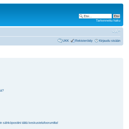
Tarkennettu haku
UKK
Rekisteröidy
Kirjaudu sisään
nä?
n sähköpostiini tältä keskustelufoorumilta!