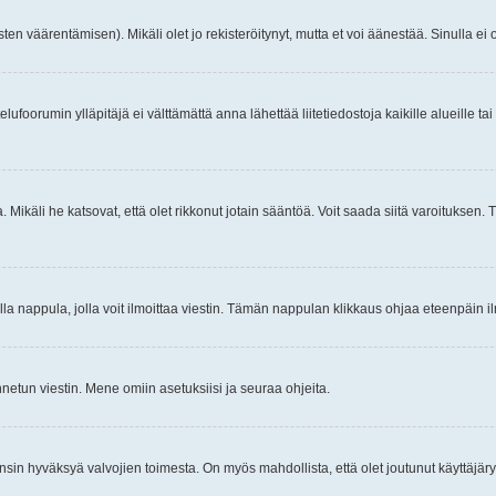
ten väärentämisen). Mikäli olet jo rekisteröitynyt, mutta et voi äänestää. Sinulla ei o
telufoorumin ylläpitäjä ei välttämättä anna lähettää liitetiedostoja kaikille alueille 
. Mikäli he katsovat, että olet rikkonut jotain sääntöä. Voit saada siitä varoituks
isi olla nappula, jolla voit ilmoittaa viestin. Tämän nappulan klikkaus ohjaa eteenpäin 
etun viestin. Mene omiin asetuksiisi ja seuraa ohjeita.
y ensin hyväksyä valvojien toimesta. On myös mahdollista, että olet joutunut käyttäjäry