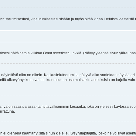
istautmisestasi, kirjautumisestasi sisään ja myös pitää kirjaa luetuista viesteistä mi
aksesi näitä tietoja klikkaa
Omat asetukset
Linkkiä. (Näkyy yleensä sivun yläreunass
 näytettävä aika on oikein. Keskustelufoorumilla näkyvä aika saatetaan näyttää eri
aikavyöhykkeen vaihto, kuten suurin osa muistakin asetuksista on tarjolla vain rekist
änvalon säästöajassa (tai tuttavallisemmin kesäaika, joka on yleisesti käytössä su
errattuna.
an ei ole vielä kääntänyt sitä sinun kielelle. Kysy ylläpitäjiltä, josko he voisivat a