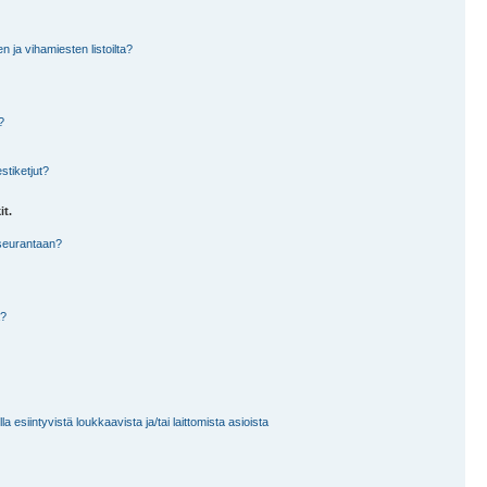
en ja vihamiesten listoilta?
?
stiketjut?
it.
 seurantaan?
a?
 esiintyvistä loukkaavista ja/tai laittomista asioista