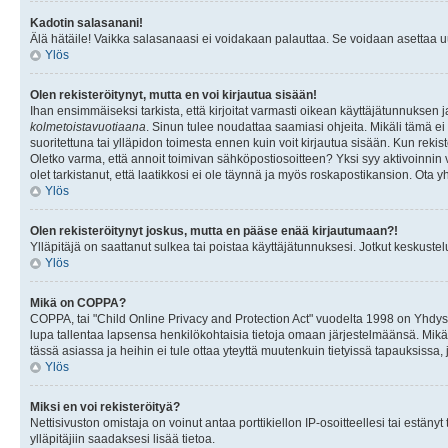
Kadotin salasanani!
Älä hätäile! Vaikka salasanaasi ei voidakaan palauttaa. Se voidaan asettaa 
Ylös
Olen rekisteröitynyt, mutta en voi kirjautua sisään!
Ihan ensimmäiseksi tarkista, että kirjoitat varmasti oikean käyttäjätunnukse
kolmetoistavuotiaana
. Sinun tulee noudattaa saamiasi ohjeita. Mikäli tämä ei 
suoritettuna tai ylläpidon toimesta ennen kuin voit kirjautua sisään. Kun rekiste
Oletko varma, että annoit toimivan sähköpostiosoitteen? Yksi syy aktivoinni
olet tarkistanut, että laatikkosi ei ole täynnä ja myös roskapostikansion. Ota yh
Ylös
Olen rekisteröitynyt joskus, mutta en pääse enää kirjautumaan?!
Ylläpitäjä on saattanut sulkea tai poistaa käyttäjätunnuksesi. Jotkut keskust
Ylös
Mikä on COPPA?
COPPA, tai "Child Online Privacy and Protection Act" vuodelta 1998 on Yhdysval
lupa tallentaa lapsensa henkilökohtaisia tietoja omaan järjestelmäänsä. Mikä
tässä asiassa ja heihin ei tule ottaa yteyttä muutenkuin tietyissä tapauksissa,
Ylös
Miksi en voi rekisteröityä?
Nettisivuston omistaja on voinut antaa porttikiellon IP-osoitteellesi tai estä
ylläpitäjiin saadaksesi lisää tietoa.