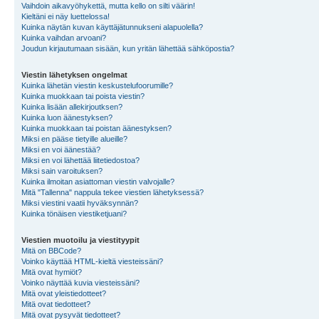
Vaihdoin aikavyöhykettä, mutta kello on silti väärin!
Kieltäni ei näy luettelossa!
Kuinka näytän kuvan käyttäjätunnukseni alapuolella?
Kuinka vaihdan arvoani?
Joudun kirjautumaan sisään, kun yritän lähettää sähköpostia?
Viestin lähetyksen ongelmat
Kuinka lähetän viestin keskustelufoorumille?
Kuinka muokkaan tai poista viestin?
Kuinka lisään allekirjoutksen?
Kuinka luon äänestyksen?
Kuinka muokkaan tai poistan äänestyksen?
Miksi en pääse tietyille alueille?
Miksi en voi äänestää?
Miksi en voi lähettää liitetiedostoa?
Miksi sain varoituksen?
Kuinka ilmoitan asiattoman viestin valvojalle?
Mitä "Tallenna" nappula tekee viestien lähetyksessä?
Miksi viestini vaatii hyväksynnän?
Kuinka tönäisen viestiketjuani?
Viestien muotoilu ja viestityypit
Mitä on BBCode?
Voinko käyttää HTML-kieltä viesteissäni?
Mitä ovat hymiöt?
Voinko näyttää kuvia viesteissäni?
Mitä ovat yleistiedotteet?
Mitä ovat tiedotteet?
Mitä ovat pysyvät tiedotteet?