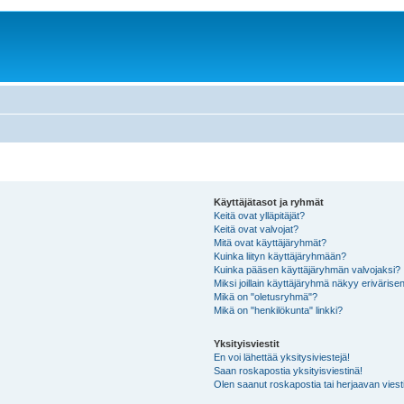
Käyttäjätasot ja ryhmät
Keitä ovat ylläpitäjät?
Keitä ovat valvojat?
Mitä ovat käyttäjäryhmät?
Kuinka liityn käyttäjäryhmään?
Kuinka pääsen käyttäjäryhmän valvojaksi?
Miksi joillain käyttäjäryhmä näkyy erivärise
Mikä on "oletusryhmä"?
Mikä on "henkilökunta" linkki?
Yksityisviestit
En voi lähettää yksitysiviestejä!
Saan roskapostia yksityisviestinä!
Olen saanut roskapostia tai herjaavan viesti