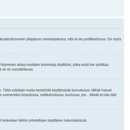
skustelufoorumin ylläpitoon varmistaaksesi, että et ole porttikiellossa. On myös
öityminen antaa muitakin toimintoja käyttöösi, jotka eivät ole sallittuja
ja se on suositeltavaa.
. Tällä estetään muita henkilöitä käyttämästä tunnuksiasi. Mikäli haluat
 esimerkiksi kirjastossa, nettikahvilassa, koulussa, jne... Mikäli et näe tätä
inut lasketaan tällöin piilotettujen käyttäjien lukumäärässä.