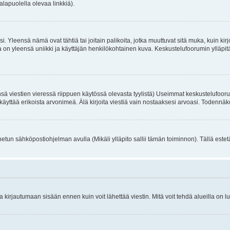
alapuolella olevaa linkkiä).
. Yleensä nämä ovat tähtiä tai joitain palikoita, jotka muuttuvat sitä muka, kuin kir
n yleensä uniikki ja käyttäjän henkilökohtainen kuva. Keskustelufoorumin ylläpitäjä
sä viestien vieressä riippuen käytössä olevasta tyylistä) Useimmat keskustelufooru
oivat käyttää erikoista arvonimeä. Älä kirjoita viestiä vain nostaaksesi arvoasi. Tod
netun sähköpostiohjelman avulla (Mikäli ylläpito sallii tämän toiminnon). Tällä estet
irjautumaan sisään ennen kuin voit lähettää viestin. Mitä voit tehdä alueilla on lu