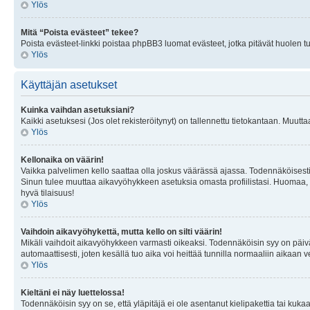
Ylös
Mitä “Poista evästeet” tekee?
Poista evästeet-linkki poistaa phpBB3 luomat evästeet, jotka pitävät huolen tunn
Ylös
Käyttäjän asetukset
Kuinka vaihdan asetuksiani?
Kaikki asetuksesi (Jos olet rekisteröitynyt) on tallennettu tietokantaan. Muutta
Ylös
Kellonaika on väärin!
Vaikka palvelimen kello saattaa olla joskus väärässä ajassa. Todennäköisesti
Sinun tulee muuttaa aikavyöhykkeen asetuksia omasta profiilistasi. Huomaa, että 
hyvä tilaisuus!
Ylös
Vaihdoin aikavyöhykettä, mutta kello on silti väärin!
Mikäli vaihdoit aikavyöhykkeen varmasti oikeaksi. Todennäköisin syy on päiv
automaattisesti, joten kesällä tuo aika voi heittää tunnilla normaaliin aikaan v
Ylös
Kieltäni ei näy luettelossa!
Todennäköisin syy on se, että yläpitäjä ei ole asentanut kielipakettia tai kuka