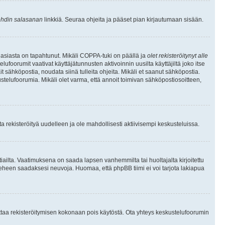
hdin salasanan
linkkiä. Seuraa ohjeita ja pääset pian kirjautumaan sisään.
 asiasta on tapahtunut. Mikäli COPPA-tuki on päällä ja
olet rekisteröitynyt alle
ufoorumit vaativat käyttäjätunnusten aktivoinnin uusilta käyttäjiltä joko itse
ait sähköpostia, noudata siinä tulleita ohjeita. Mikäli et saanut sähköpostia.
telufoorumia. Mikäli olet varma, että annoit toimivan sähköpostiosoitteen,
 rekisteröityä uudelleen ja ole mahdollisesti aktiivisempi keskusteluissa.
tiailta. Vaatimuksena on saada lapsen vanhemmilta tai huoltajalta kirjoitettu
ieheen saadaksesi neuvoja. Huomaa, että phpBB tiimi ei voi tarjota lakiapua
 ottaa rekisteröitymisen kokonaan pois käytöstä. Ota yhteys keskustelufoorumin