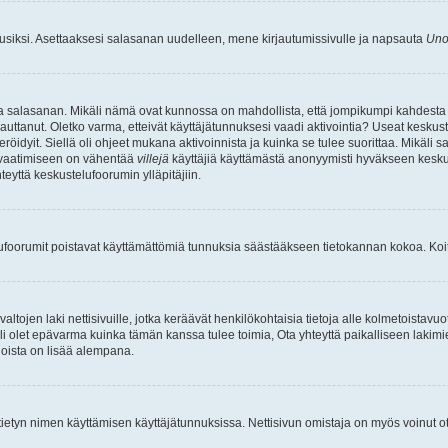
uusiksi. Asettaaksesi salasanan uudelleen, mene kirjautumissivulle ja napsauta
Uno
n ja salasanan. Mikäli nämä ovat kunnossa on mahdollista, että jompikumpi kahdesta
auttanut. Oletko varma, etteivät käyttäjätunnuksesi vaadi aktivointia? Useat keskustel
röidyit. Siellä oli ohjeet mukana aktivoinnista ja kuinka se tulee suorittaa. Mikäli s
n vaatimiseen on vähentää
villejä
käyttäjiä käyttämästä anonyymisti hyväkseen keskus
teyttä keskustelufoorumin ylläpitäjiin.
elufoorumit poistavat käyttämättömiä tunnuksia säästääkseen tietokannan kokoa. Koita
tojen laki nettisivuille, jotka keräävät henkilökohtaisia tietoja alle kolmetoistavuo
li olet epävarma kuinka tämän kanssa tulee toimia, Ota yhteyttä paikalliseen lakim
 joista on lisää alempana.
nyt tietyn nimen käyttämisen käyttäjätunnuksissa. Nettisivun omistaja on myös voinut