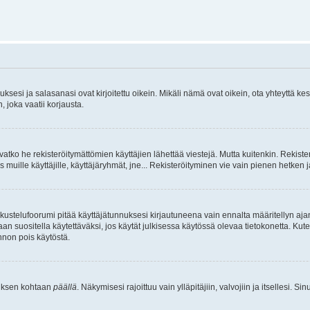
sesi ja salasanasi ovat kirjoitettu oikein. Mikäli nämä ovat oikein, ota yhteyttä ke
, joka vaatii korjausta.
ivatko he rekisteröitymättömien käyttäjien lähettää viestejä. Mutta kuitenkin. Rekister
s muille käyttäjille, käyttäjäryhmät, jne... Rekisteröityminen vie vain pienen hetken 
kustelufoorumi pitää käyttäjätunnuksesi kirjautuneena vain ennalta määritellyn ajan
an suositella käytettäväksi, jos käytät julkisessa käytössä olevaa tietokonetta. Kuten
innon pois käytöstä.
etuksen kohtaan
päällä
. Näkymisesi rajoittuu vain ylläpitäjiin, valvojiin ja itsellesi. S