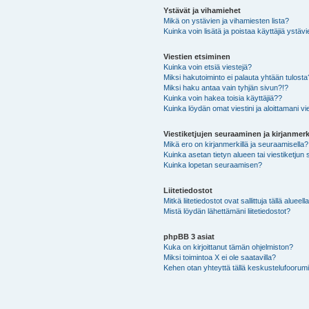
Ystävät ja vihamiehet
Mikä on ystävien ja vihamiesten lista?
Kuinka voin lisätä ja poistaa käyttäjiä ystävi
Viestien etsiminen
Kuinka voin etsiä viestejä?
Miksi hakutoiminto ei palauta yhtään tulosta
Miksi haku antaa vain tyhjän sivun?!?
Kuinka voin hakea toisia käyttäjiä??
Kuinka löydän omat viestini ja aloittamani vie
Viestiketjujen seuraaminen ja kirjanmerk
Mikä ero on kirjanmerkillä ja seuraamisella?
Kuinka asetan tietyn alueen tai viestiketjun
Kuinka lopetan seuraamisen?
Liitetiedostot
Mitkä liitetiedostot ovat sallittuja tällä alueell
Mistä löydän lähettämäni liitetiedostot?
phpBB 3 asiat
Kuka on kirjoittanut tämän ohjelmiston?
Miksi toimintoa X ei ole saatavilla?
Kehen otan yhteyttä tällä keskustelufoorumilla