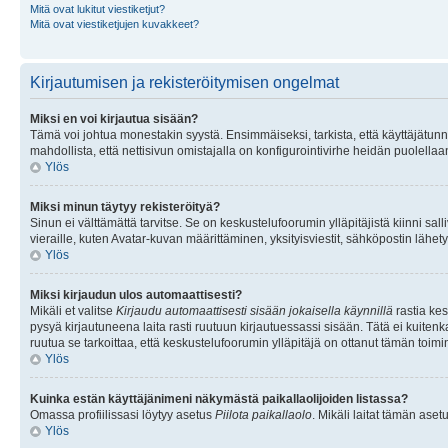
Mitä ovat lukitut viestiketjut?
Mitä ovat viestiketjujen kuvakkeet?
Kirjautumisen ja rekisteröitymisen ongelmat
Miksi en voi kirjautua sisään?
Tämä voi johtua monestakin syystä. Ensimmäiseksi, tarkista, että käyttäjätunnuk
mahdollista, että nettisivun omistajalla on konfigurointivirhe heidän puolellaan
Ylös
Miksi minun täytyy rekisteröityä?
Sinun ei välttämättä tarvitse. Se on keskustelufoorumin ylläpitäjistä kiinni sall
vieraille, kuten Avatar-kuvan määrittäminen, yksityisviestit, sähköpostin lähety
Ylös
Miksi kirjaudun ulos automaattisesti?
Mikäli et valitse
Kirjaudu automaattisesti sisään jokaisella käynnillä
rastia kes
pysyä kirjautuneena laita rasti ruutuun kirjautuessassi sisään. Tätä ei kuitenka
ruutua se tarkoittaa, että keskustelufoorumin ylläpitäjä on ottanut tämän toim
Ylös
Kuinka estän käyttäjänimeni näkymästä paikallaolijoiden listassa?
Omassa profiilissasi löytyy asetus
Piilota paikallaolo
. Mikäli laitat tämän as
Ylös