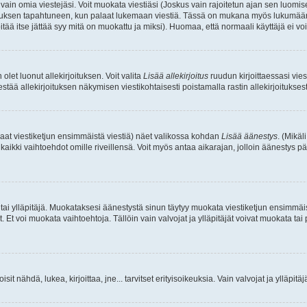
a vain omia viestejäsi. Voit muokata viestiäsi (Joskus vain rajoitetun ajan sen luom
okkauksen tapahtuneen, kun palaat lukemaan viestiä. Tässä on mukana myös lukumäärä
pitää itse jättää syy mitä on muokattu ja miksi). Huomaa, että normaali käyttäjä ei voi 
olet luonut allekirjoituksen. Voit valita
Lisää allekirjoitus
ruudun kirjoittaessasi viest
tää allekirjoituksen näkymisen viestikohtaisesti poistamalla rastin allekirjoituksesta,
aat viestiketjun ensimmäistä viestiä) näet valikossa kohdan
Lisää äänestys
. (Mikäl
aikki vaihtoehdot omille riveillensä. Voit myös antaa aikarajan, jolloin äänestys pä
 tai ylläpitäjä. Muokataksesi äänestystä sinun täytyy muokata viestiketjun ensimmäi
. Et voi muokata vaihtoehtoja. Tällöin vain valvojat ja ylläpitäjät voivat muokata 
 voisit nähdä, lukea, kirjoittaa, jne... tarvitset erityisoikeuksia. Vain valvojat ja ylläpi