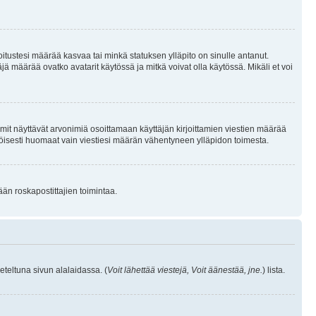
joitustesi määrää kasvaa tai minkä statuksen ylläpito on sinulle antanut.
 määrää ovatko avatarit käytössä ja mitkä voivat olla käytössä. Mikäli et voi
mit näyttävät arvonimiä osoittamaan käyttäjän kirjoittamien viestien määrää
ennäköisesti huomaat vain viestiesi määrän vähentyneen ylläpidon toimesta.
ään roskapostittajien toimintaa.
eteltuna sivun alalaidassa. (
Voit lähettää viestejä, Voit äänestää, jne.
) lista.