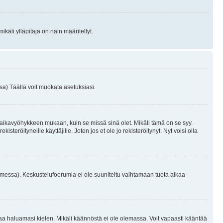
käli ylläpitäjä on näin määritellyt.
a) Täällä voit muokata asetuksiasi.
 aikavyöhykkeen mukaan, kuin se missä sinä olet. Mikäli tämä on se syy.
eröityneille käyttäjille. Joten jos et ole jo rekisteröitynyt. Nyt voisi olla
omessa). Keskustelufoorumia ei ole suuniteltu vaihtamaan tuota aikaa
sentaa haluamasi kielen. Mikäli käännöstä ei ole olemassa. Voit vapaasti kääntää