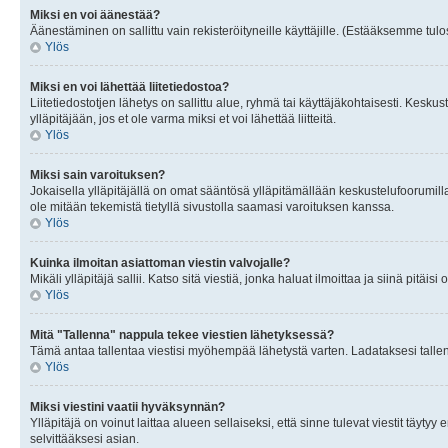
Miksi en voi äänestää?
Äänestäminen on sallittu vain rekisteröityneille käyttäjille. (Estääksemme tulos
Ylös
Miksi en voi lähettää liitetiedostoa?
Liitetiedostotjen lähetys on sallittu alue, ryhmä tai käyttäjäkohtaisesti. Keskus
ylläpitäjään, jos et ole varma miksi et voi lähettää liitteitä.
Ylös
Miksi sain varoituksen?
Jokaisella ylläpitäjällä on omat sääntösä ylläpitämällään keskustelufoorumilla
ole mitään tekemistä tietyllä sivustolla saamasi varoituksen kanssa.
Ylös
Kuinka ilmoitan asiattoman viestin valvojalle?
Mikäli ylläpitäjä sallii. Katso sitä viestiä, jonka haluat ilmoittaa ja siinä pitä
Ylös
Mitä "Tallenna" nappula tekee viestien lähetyksessä?
Tämä antaa tallentaa viestisi myöhempää lähetystä varten. Ladataksesi tallenn
Ylös
Miksi viestini vaatii hyväksynnän?
Ylläpitäjä on voinut laittaa alueen sellaiseksi, että sinne tulevat viestit täyty
selvittääksesi asian.