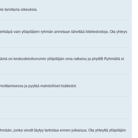
le tarvitavia oikeuksia.
tai ehkäpä vain ylläpitäjien ryhmän annetaan lähettää liitetiedostoja. Ota yhteys
en. Tämä on keskustelufoorumin ylläpitäjän oma ratkaisu ja phpBB Ryhmällä ei
ilmoittamisessa ja pyytää mahdolliset lisätiedot.
hmään, jonka viestit täytyy tarkistaa ennen julkaisua. Ota yhteyttä ylläpitäjiin