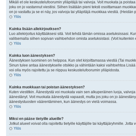
Mikäli et ole keskustelufoorumin ylläpitäjä tai valvoja. Voit muokata ja poista
joku on jo vastannut viestiisi. Siihen lisätään pieni teksti osoittamaan mu
on jo vastattu ja se ei näy, jos valvoja tai ylläpitäjä muokkaa viestiä. (Heidän 
Ylös
Kuinka lisään allekirjoutksen?
Luo allekirjoitus käyttääksesi sitä. Voit tehdä tämän omissa asetuksissasi. Kun 
valitsemalla siihen sopivan vaihtoehdon omista asetuksistasi. (Voit kuitenkin es
Ylös
Kuinka luon äänestyksen?
Äänestyksen luominen on helppoa. Kun olet kirjoittamassa viestiä (Tai muokk
Sinun tulee antaa äänestykselle otsikko ja vähintään kaksi vaihtoehtoa Lisää k
voi olla myös rajoitettu ja se riippuu keskustelufoorumin ylläpidosta.
Ylös
Kuinka muokkaan tai poistan äänestyksen?
Kuten viestitkin. Äänestystä voi muokata vain sen alkuperäinen luoja, valvoja
äänestänyt. Voit muokata äänestystä vapaasti, mutta jos joku on jo äänestänyt
äänestystuosten väärentäminen, kun äänestys on vielä voimassa.
Ylös
Miksi en pääse tietyille alueille?
Jotkut alueet voivat olla rajoitettu tietyille käyttäjille tai käyttäjäryhmille. Jotta
Ylös