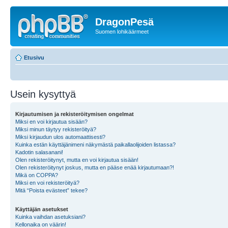
DragonPesä
Suomen lohikäärmeet
Etusivu
Usein kysyttyä
Kirjautumisen ja rekisteröitymisen ongelmat
Miksi en voi kirjautua sisään?
Miksi minun täytyy rekisteröityä?
Miksi kirjaudun ulos automaattisesti?
Kuinka estän käyttäjänimeni näkymästä paikallaolijoiden listassa?
Kadotin salasanani!
Olen rekisteröitynyt, mutta en voi kirjautua sisään!
Olen rekisteröitynyt joskus, mutta en pääse enää kirjautumaan?!
Mikä on COPPA?
Miksi en voi rekisteröityä?
Mitä “Poista evästeet” tekee?
Käyttäjän asetukset
Kuinka vaihdan asetuksiani?
Kellonaika on väärin!