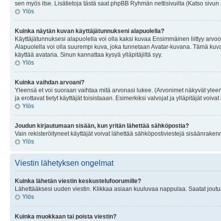
sen myös itse. Lisätietoja tästä saat phpBB Ryhmän nettisivuilta (Katso sivun 
Ylös
Kuinka näytän kuvan käyttäjätunnukseni alapuolella?
Käyttäjätunnuksesi alapuolella voi olla kaksi kuvaa Ensimmäinen liittyy arvoosi
Alapuolella voi olla suurempi kuva, joka tunnetaan Avatar-kuvana. Tämä kuva o
käyttää avataria. Sinun kannattaa kysyä ylläpitäjiltä syy.
Ylös
Kuinka vaihdan arvoani?
Yleensä et voi suoraan vaihtaa mitä arvonasi lukee. (Arvonimet näkyvät yleen
ja erottavat tietyt käyttäjät toisistaaan. Esimerkiksi valvojat ja ylläpitäjät v
Ylös
Joudun kirjautumaan sisään, kun yritän lähettää sähköpostia?
Vain rekisteröityneet käyttäjät voivat lähettää sähköpostiviestejä sisäänraken
Ylös
Viestin lähetyksen ongelmat
Kuinka lähetän viestin keskustelufoorumille?
Lähettääksesi uuden viestin. Klikkaa asiaan kuuluvaa nappulaa. Saatat joutua k
Ylös
Kuinka muokkaan tai poista viestin?