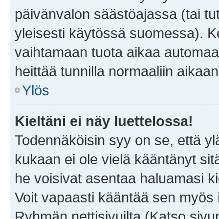
päivänvalon säästöajassa (tai tu
yleisesti käytössä suomessa). Ke
vaihtamaan tuota aikaa automaatti
heittää tunnilla normaaliin aikaan
Ylös
Kieltäni ei näy luettelossa!
Todennäköisin syy on se, että yläp
kukaan ei ole vielä kääntänyt sitä 
he voisivat asentaa haluamasi ki
Voit vapaasti kääntää sen myös i
Ryhmän nettisivuilta (Katso sivun