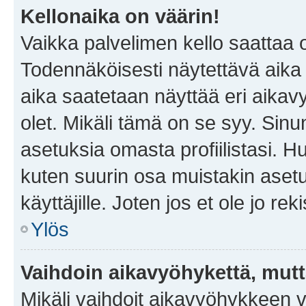
Kellonaika on väärin!
Vaikka palvelimen kello saattaa 
Todennäköisesti näytettävä aika
aika saatetaan näyttää eri aika
olet. Mikäli tämä on se syy. Si
asetuksia omasta profiilistasi. 
kuten suurin osa muistakin asetuks
käyttäjille. Joten jos et ole jo rek
Ylös
Vaihdoin aikavyöhykettä, mutta 
Mikäli vaihdoit aikavyöhykkeen 