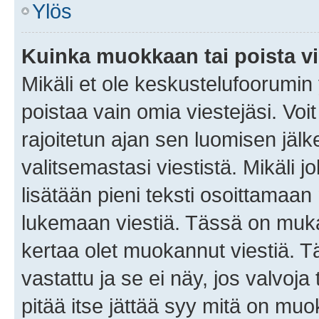
Ylös
Kuinka muokkaan tai poista vi
Mikäli et ole keskustelufoorumin y
poistaa vain omia viestejäsi. Voi
rajoitetun ajan sen luomisen jäl
valitsemastasi viestistä. Mikäli jo
lisätään pieni teksti osoittama
lukemaan viestiä. Tässä on mu
kertaa olet muokannut viestiä. Tä
vastattu ja se ei näy, jos valvoja
pitää itse jättää syy mitä on muo