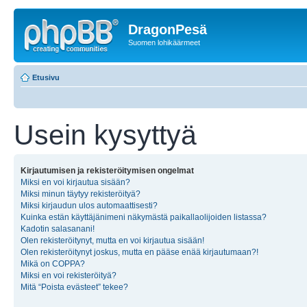
DragonPesä
Suomen lohikäärmeet
Etusivu
Usein kysyttyä
Kirjautumisen ja rekisteröitymisen ongelmat
Miksi en voi kirjautua sisään?
Miksi minun täytyy rekisteröityä?
Miksi kirjaudun ulos automaattisesti?
Kuinka estän käyttäjänimeni näkymästä paikallaolijoiden listassa?
Kadotin salasanani!
Olen rekisteröitynyt, mutta en voi kirjautua sisään!
Olen rekisteröitynyt joskus, mutta en pääse enää kirjautumaan?!
Mikä on COPPA?
Miksi en voi rekisteröityä?
Mitä “Poista evästeet” tekee?