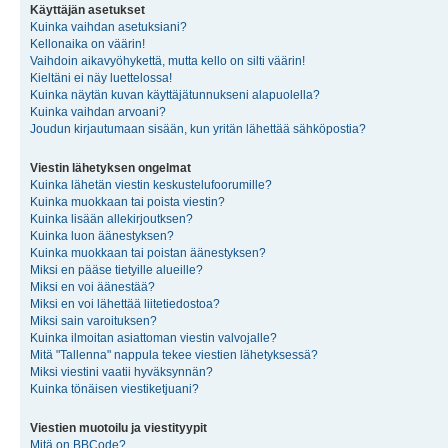
Käyttäjän asetukset
Kuinka vaihdan asetuksiani?
Kellonaika on väärin!
Vaihdoin aikavyöhykettä, mutta kello on silti väärin!
Kieltäni ei näy luettelossa!
Kuinka näytän kuvan käyttäjätunnukseni alapuolella?
Kuinka vaihdan arvoani?
Joudun kirjautumaan sisään, kun yritän lähettää sähköpostia?
Viestin lähetyksen ongelmat
Kuinka lähetän viestin keskustelufoorumille?
Kuinka muokkaan tai poista viestin?
Kuinka lisään allekirjoutksen?
Kuinka luon äänestyksen?
Kuinka muokkaan tai poistan äänestyksen?
Miksi en pääse tietyille alueille?
Miksi en voi äänestää?
Miksi en voi lähettää liitetiedostoa?
Miksi sain varoituksen?
Kuinka ilmoitan asiattoman viestin valvojalle?
Mitä "Tallenna" nappula tekee viestien lähetyksessä?
Miksi viestini vaatii hyväksynnän?
Kuinka tönäisen viestiketjuani?
Viestien muotoilu ja viestityypit
Mitä on BBCode?