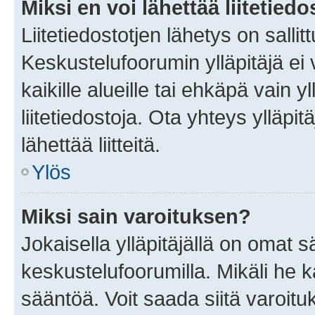
Miksi en voi lähettää liitetied
Liitetiedostotjen lähetys on sallit
Keskustelufoorumin ylläpitäjä ei v
kaikille alueille tai ehkäpä vain 
liitetiedostoja. Ota yhteys ylläpit
lähettää liitteitä.
Ylös
Miksi sain varoituksen?
Jokaisella ylläpitäjällä on omat 
keskustelufoorumilla. Mikäli he ka
sääntöä. Voit saada siitä varoi