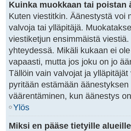
Kuinka muokkaan tai poistan
Kuten viestitkin. Äänestystä voi
valvoja tai ylläpitäjä. Muokatak
viestiketjun ensimmäistä viestiä
yhteydessä. Mikäli kukaan ei ol
vapaasti, mutta jos joku on jo ä
Tällöin vain valvojat ja ylläpitäjä
pyritään estämään äänestyksen 
väärentäminen, kun äänestys on
Ylös
Miksi en pääse tietyille alueill