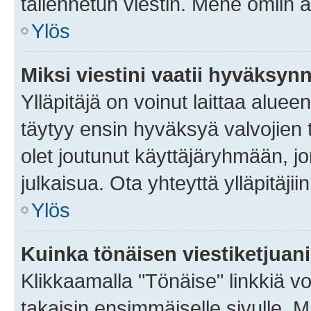
tallennetun viestin. Mene omiin a
Ylös
Miksi viestini vaatii hyväksyn
Ylläpitäjä on voinut laittaa alueen
täytyy ensin hyväksyä valvojien 
olet joutunut käyttäjäryhmään, jo
julkaisua. Ota yhteyttä ylläpitäjii
Ylös
Kuinka tönäisen viestiketjuan
Klikkaamalla "Tönäise" linkkiä voi
takaisin ensimmäiselle sivulle. M