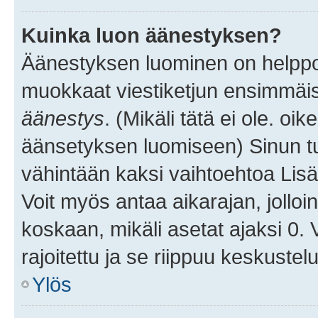
Kuinka luon äänestyksen?
Äänestyksen luominen on helppoa.
muokkaat viestiketjun ensimmäis
äänestys
. (Mikäli tätä ei ole. oik
äänsetyksen luomiseen) Sinun tu
vähintään kaksi vaihtoehtoa Lisää
Voit myös antaa aikarajan, jolloi
koskaan, mikäli asetat ajaksi 0.
rajoitettu ja se riippuu keskustel
Ylös