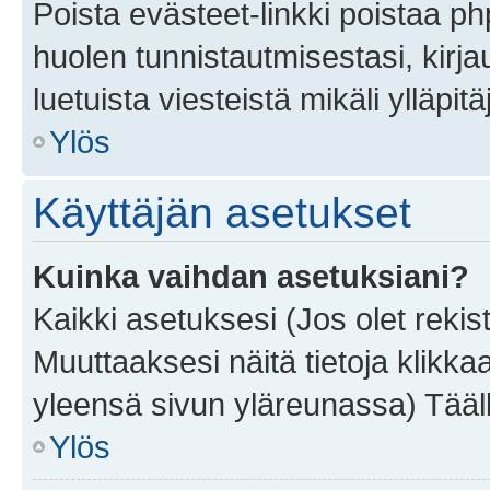
Poista evästeet-linkki poistaa p
huolen tunnistautmisestasi, kirja
luetuista viesteistä mikäli ylläpitä
Ylös
Käyttäjän asetukset
Kuinka vaihdan asetuksiani?
Kaikki asetuksesi (Jos olet rekist
Muuttaaksesi näitä tietoja klikka
yleensä sivun yläreunassa) Tääll
Ylös