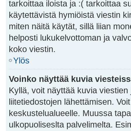
tarkoittaa iloista ja :( tarkoittaa 
käytettävistä hymiöistä viestin k
miten näitä käytät, sillä liian m
helposti lukukelvottoman ja valvo
koko viestin.
Ylös
Voinko näyttää kuvia viesteis
Kyllä, voit näyttää kuvia viestien 
liitetiedostojen lähettämisen. Vo
keskustelualueelle. Muussa tapa
ulkopuoliseslta palvelimelta. Es