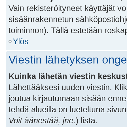
Vain rekisteröityneet käyttäjät v
sisäänrakennetun sähköpostiohjel
toiminnon). Tällä estetään roskap
Ylös
Viestin lähetyksen ong
Kuinka lähetän viestin keskus
Lähettääksesi uuden viestin. Kl
joutua kirjautumaan sisään ennen 
tehdä alueilla on lueteltuna sivun
Voit äänestää, jne.
) lista.