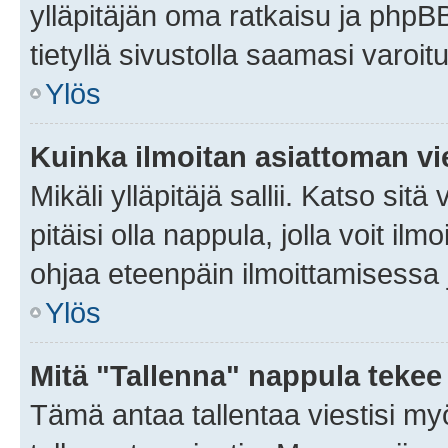
ylläpitäjän oma ratkaisu ja phpB
tietyllä sivustolla saamasi varoi
Ylös
Kuinka ilmoitan asiattoman vie
Mikäli ylläpitäjä sallii. Katso sitä
pitäisi olla nappula, jolla voit i
ohjaa eteenpäin ilmoittamisessa j
Ylös
Mitä "Tallenna" nappula tekee
Tämä antaa tallentaa viestisi m