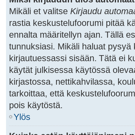
Mikäli et valitse
Kirjaudu automaat
rastia keskustelufoorumi pitää k
ennalta määritellyn ajan. Tällä e
tunnuksiasi. Mikäli haluat pysyä 
kirjautuessassi sisään. Tätä ei k
käytät julkisessa käytössä oleva
kirjastossa, nettikahvilassa, koul
tarkoittaa, että keskustelufoorum
pois käytöstä.
Ylös