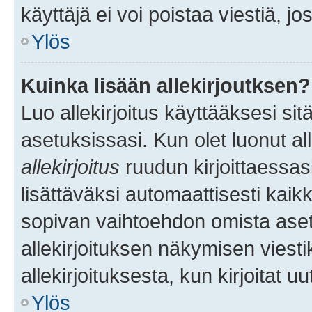
käyttäjä ei voi poistaa viestiä, jo
Ylös
Kuinka lisään allekirjoutksen?
Luo allekirjoitus käyttääksesi si
asetuksissasi. Kun olet luonut all
allekirjoitus
ruudun kirjoittaessasi
lisättäväksi automaattisesti kaikki
sopivan vaihtoehdon omista asetu
allekirjoituksen näkymisen viesti
allekirjoituksesta, kun kirjoitat uu
Ylös