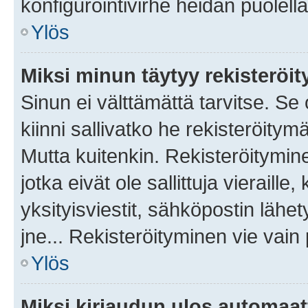
konfigurointivirhe heidän puolella
Ylös
Miksi minun täytyy rekisteröit
Sinun ei välttämättä tarvitse. Se
kiinni sallivatko he rekisteröitym
Mutta kuitenkin. Rekisteröitymine
jotka eivät ole sallittuja vierail
yksityisviestit, sähköpostin lähet
jne... Rekisteröityminen vie vain
Ylös
Miksi kirjaudun ulos automaat