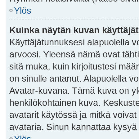
Ylös
Kuinka näytän kuvan käyttäjä
Käyttäjätunnuksesi alapuolella vo
arvoosi. Yleensä nämä ovat tähtiä 
sitä muka, kuin kirjoitustesi mää
on sinulle antanut. Alapuolella v
Avatar-kuvana. Tämä kuva on yle
henkilökohtainen kuva. Keskuste
avatarit käytössä ja mitkä voivat 
avataria. Sinun kannattaa kysyä yl
Ylös