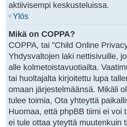
aktiivisempi keskusteluissa.
Ylös
Mikä on COPPA?
COPPA, tai "Child Online Privac
Yhdysvaltojen laki nettisivuille, 
alle kolmetoistavuotiailta. Vaa
tai huoltajalta kirjoitettu lupa ta
omaan järjestelmäänsä. Mikäli 
tulee toimia, Ota yhteyttä paika
Huomaa, että phpBB tiimi ei voi t
ei tule ottaa yteyttä muutenkuin t