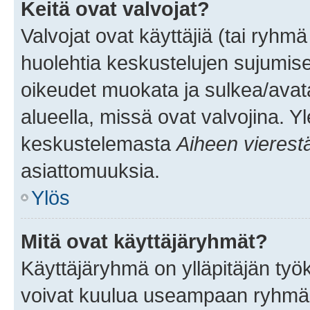
Keitä ovat valvojat?
Valvojat ovat käyttäjiä (tai ryhmä
huolehtia keskustelujen sujumise
oikeudet muokata ja sulkea/avata, 
alueella, missä ovat valvojina. Y
keskustelemasta
Aiheen vierest
asiattomuuksia.
Ylös
Mitä ovat käyttäjäryhmät?
Käyttäjäryhmä on ylläpitäjän työka
voivat kuulua useampaan ryhmään