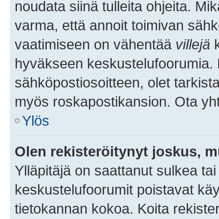
noudata siinä tulleita ohjeita. Mi
varma, että annoit toimivan sähk
vaatimiseen on vähentää
villejä
k
hyväkseen keskustelufoorumia. Mi
sähköpostiosoitteen, olet tarkista
myös roskapostikansion. Ota yhte
Ylös
Olen rekisteröitynyt joskus, 
Ylläpitäjä on saattanut sulkea ta
keskustelufoorumit poistavat k
tietokannan kokoa. Koita rekister