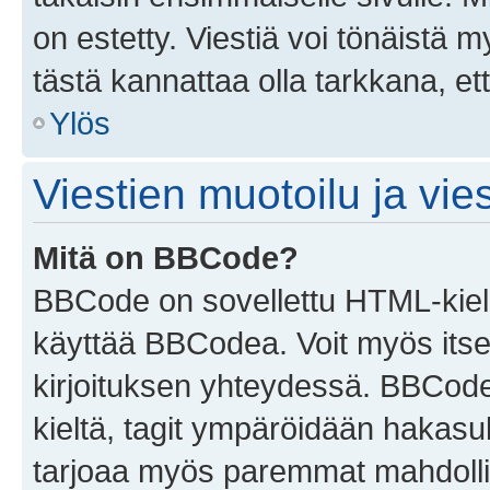
on estetty. Viestiä voi tönäistä m
tästä kannattaa olla tarkkana, e
Ylös
Viestien muotoilu ja vies
Mitä on BBCode?
BBCode on sovellettu HTML-kieles
käyttää BBCodea. Voit myös itse
kirjoituksen yhteydessä. BBCode 
kieltä, tagit ympäröidään hakasului
tarjoaa myös paremmat mahdollis