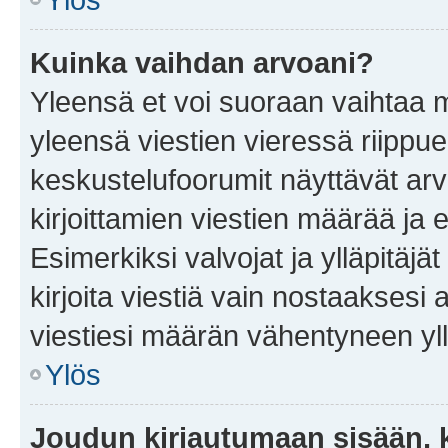
Kuinka vaihdan arvoani?
Yleensä et voi suoraan vaihtaa 
yleensä viestien vieressä riippu
keskustelufoorumit näyttävät ar
kirjoittamien viestien määrää ja er
Esimerkiksi valvojat ja ylläpitäjä
kirjoita viestiä vain nostaakses
viestiesi määrän vähentyneen yl
Ylös
Joudun kirjautumaan sisään, k