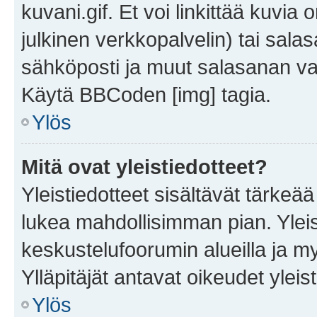
kuvani.gif. Et voi linkittää kuvia 
julkinen verkkopalvelin) tai sala
sähköposti ja muut salasanan vaa
Käytä BBCoden [img] tagia.
Ylös
Mitä ovat yleistiedotteet?
Yleistiedotteet sisältävät tärkeä
lukea mahdollisimman pian. Yleis
keskustelufoorumin alueilla ja m
Ylläpitäjät antavat oikeudet yleis
Ylös